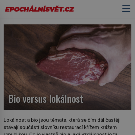
Bio versus lokálnost
Lokálnost a bio jsou témata, která se čím dál častěji
stávají součástí slovníku restaurací křížem krážem
republikou. Co je vlastně bio a jaká vzdálenost je ta