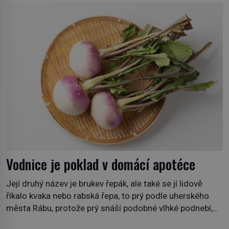
Nicolase Ghesquièra rodinnému sídlu Vuittonů na
adrese 18 Rue Louis Vuitton, které bylo postaveno v
roce 1869. […]
Vodnice je poklad v domácí apotéce
Její druhý název je brukev řepák, ale také se jí lidově
říkalo kvaka nebo rabská řepa, to prý podle uherského
města Rábu, protože prý snáší podobné vlhké podnebí,
jako je tam. Určitě jste se s ní už setkali, třeba na trzích,