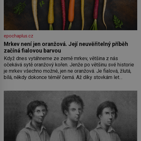
epochaplus.cz
Mrkev není jen oranžová. Její neuvěřitelný příběh
začíná fialovou barvou
Když dnes vytáhneme ze země mrkev, většina z nás
očekává sytě oranžový kořen. Jenže po většinu své historie
je mrkev všechno možné, jen ne oranžová. Je fialová, žlutá,
bílá, někdy dokonce téměř černá. Až díky stovkám let
pečlivého šlechtění se z ní stává zelenina, bez které si
českou zahradu ani nedokážeme představit. Její příběh je