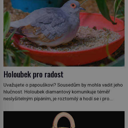
Holoubek pro radost
Uvažujete o papouškovi? Sousedům by mohla vadit jeho
hlučnost. Holoubek diamantový komunikuje téměř
neslyšitelným pípáním, je roztomilý a hodí se i pro
chovatele začátečníky. Jedná se o nenáročného
klidného ptáčka, který většinu dne jen posedává. Hodně
času tráví na zemi, kde sbírá zbytky semínek Jeho
domovinou je prakticky celá Austrálie s výjimkou