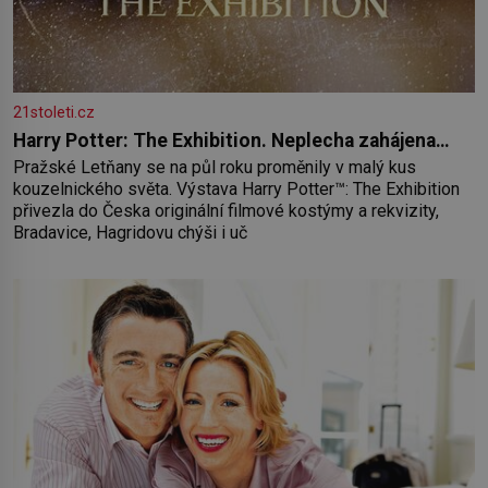
21stoleti.cz
Harry Potter: The Exhibition. Neplecha zahájena…
Pražské Letňany se na půl roku proměnily v malý kus
kouzelnického světa. Výstava Harry Potter™: The Exhibition
přivezla do Česka originální filmové kostýmy a rekvizity,
Bradavice, Hagridovu chýši i uč