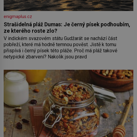
enigmaplus.cz
Strašidelná pláž Dumas: Je černý písek podhoubím,
ze kterého roste zlo?
V indickém svazovém státu Gudžarát se nachází část
pobřeží, které má hodně temnou pověst. Jistě k tomu
přispívá i černý písek této pláže. Proč má pláž takové
netypické zbarvení? Nakolik jsou pravd