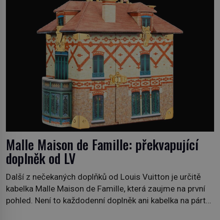
pobřežní oblasti. […]
Malle Maison de Famille: překvapující
doplněk od LV
Další z nečekaných doplňků od Louis Vuitton je určitě
kabelka Malle Maison de Famille, která zaujme na první
pohled. Není to každodenní doplněk ani kabelka na párty,
ale symbol tradice a bohaté historie značky. Jde o poctu