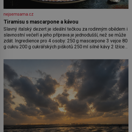
nejsemsama.cz
Tiramisu s mascarpone a kávou
Slavný italský dezert je ideální tečkou za rodinným obědem i
slavnostní večeří a jeho příprava je jednodušší, než se může
zdát. Ingredience pro 4 osoby: 250 g mascarpone 3 vejce 80
g cukru 200 g cukrářských piškotů 250 ml silné kávy 2 lžíce
amaretta kakao na posypání Postup: Oddělte žloutky od
bílků. Žloutky vyšlehejte s cukrem do světlé pěny a postupně
do nich vmíchejte mascarpone, aby vznikl hladký