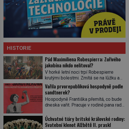
HISTORIE
Pád Maximiliena Robespierra: Zuřivého
jakobína nikdo nelitoval?
V horké letní noci trpí Robespierre
krutými bolestmi. Zmítá se na lůžku a
hlavou mu víří kolotoč myšlenek. Když
Vařila prvorepubliková hospodyně podle
se probere z mdlob, vzpomene si na
sandtnerek?
jednu z pařížských jasnovidek, kterou
Hospodyně Františka přemítá, co bude
před lety navštívil. Prorokovala mu
dneska vařit. Pracuje v rodině pana rady
tragický osud. Tehdy se jí vysmál.
a ten má mlsný jazýček. Zalistuje proto
„Robespierre to dotáhne hodně daleko,“
rychle v jedné ze „sandtnerek“.
Úchvatné tiáry britské královské rodiny:
prohlásil o něm jiný významný
„Zaplaťpánbůh, že už nemusíme chodit
Svatební klenot Alžbětě II. praskl
francouzský revolucionář, Honoré de
s lístky,“ povzdechne si směrem ke