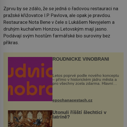
Zprvu by se zdálo, že se jedná o řadovou restauraci na
pražské křižovatce I.P. Pavlova, ale opak je pravdou.
Restaurace Nota Bene v čele s Lukášem Nevyjelem a
druhým kuchařem Honzou Letovským mají jasno.
Podávají svým hostům farmářské bio suroviny bez
příkras.
ROUDNICKÉ VINOBRANÍ
Letos poprvé podle nového konceptu
– přímo v historickém jádru města a
pro všechny zcela zdarma. Hlavní
program se odehraje na Karlově a
Husově náměstí. Návštěvníci se
mohou těšit na víno, burčák, pes...
epochanacestach.cz
Utonuli říšští šlechtici v
latríně?