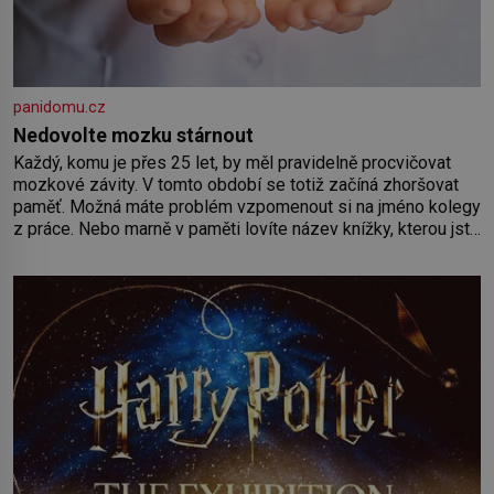
panidomu.cz
Nedovolte mozku stárnout
Každý, komu je přes 25 let, by měl pravidelně procvičovat
mozkové závity. V tomto období se totiž začíná zhoršovat
paměť. Možná máte problém vzpomenout si na jméno kolegy
z práce. Nebo marně v paměti lovíte název knížky, kterou jste
nedávno přečetli. Je to opravdu tak, s věkem jako kdyby se
paměť rozhodla stávkovat. Cvičte