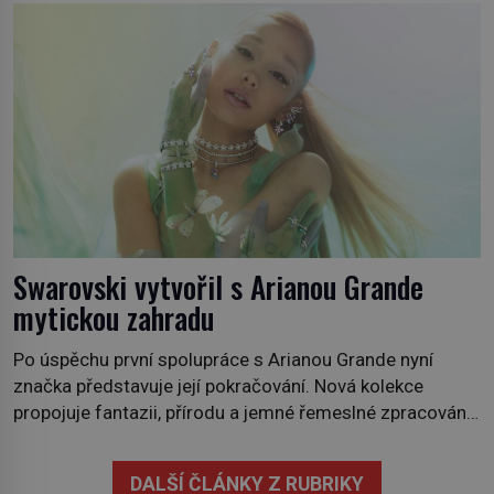
někdy i v obchodech. Její bulvy jsou bílé, nahoře někdy
fialové a chutí […]
Swarovski vytvořil s Arianou Grande
mytickou zahradu
Po úspěchu první spolupráce s Arianou Grande nyní
značka představuje její pokračování. Nová kolekce
propojuje fantazii, přírodu a jemné řemeslné zpracování
do svěžího, prosvětleného designového příběhu. Téměř
třicítka šperků působí hravě a zároveň rafinovaně.
DALŠÍ ČLÁNKY Z RUBRIKY
Spolupráce mezi značkou Swarovski a zpěvačkou a