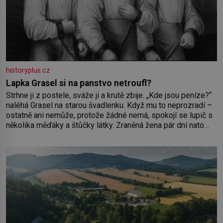
historyplus.cz
Lapka Grasel si na panstvo netroufl?
Strhne ji z postele, sváže ji a krutě zbije. „Kde jsou peníze?“
naléhá Grasel na starou švadlenku. Když mu to neprozradí –
ostatně ani nemůže, protože žádné nemá, spokojí se lupič s
několika měďáky a štůčky látky. Zraněná žena pár dní nato
umírá. Je to muž nebývale krutý. Jeho činy budí hrůzu ještě
dlouho po jeho smrti