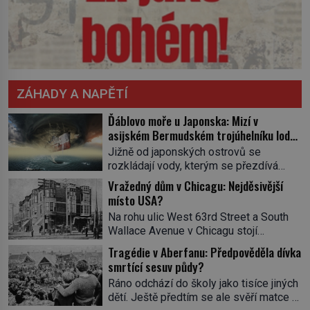
ZÁHADY A NAPĚTÍ
Ďáblovo moře u Japonska: Mizí v
asijském Bermudském trojúhelníku lodě
ve spárech neznámé síly?
Jižně od japonských ostrovů se
rozkládají vody, kterým se přezdívá
Ďáblovo moře. Vypráví se o lodích
Vražedný dům v Chicagu: Nejděsivější
mizejících beze stopy, podivných
místo USA?
světlech, zrádných proudech i mořských
Na rohu ulic West 63rd Street a South
dracích, kteří měli tyto končiny střežit už
Wallace Avenue v Chicagu stojí
v dávných legendách. Je tichomořský
nenápadná pošta. Nemá žádný speciální
Dračí trojúhelník skutečně prokletým
Tragédie v Aberfanu: Předpověděla dívka
nápis ani pamětní desku. A přesto prý
místem, nebo se zde jen nebezpečná
smrtící sesuv půdy?
místní zaměstnanci neradi chodí do
příroda proměnila v jednu z
Ráno odchází do školy jako tisíce jiných
sklepa. Právě tady totiž sídlil sériový
nejpůsobivějších námořních záhad? […]
dětí. Ještě předtím se ale svěří matce s
vrah H. H. Holmes a také