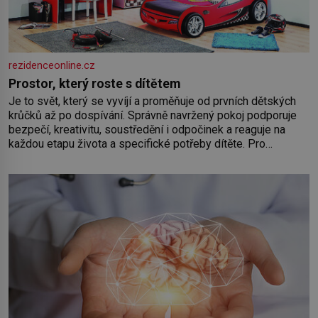
rezidenceonline.cz
Prostor, který roste s dítětem
Je to svět, který se vyvíjí a proměňuje od prvních dětských
krůčků až po dospívání. Správně navržený pokoj podporuje
bezpečí, kreativitu, soustředění i odpočinek a reaguje na
každou etapu života a specifické potřeby dítěte. Pro
nejmenší je klíčová jednoduchost, měkkost a bezpečí, proto
by pokoj miminka měl působit především klidně a útulně.
Předškolní věk je