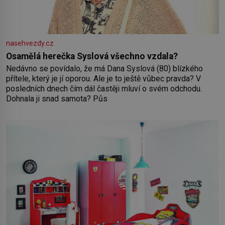
nasehvezdy.cz
Osamělá herečka Syslová všechno vzdala?
Nedávno se povídalo, že má Dana Syslová (80) blízkého
přítele, který je jí oporou. Ale je to ještě vůbec pravda? V
posledních dnech čím dál častěji mluví o svém odchodu.
Dohnala ji snad samota? Půs