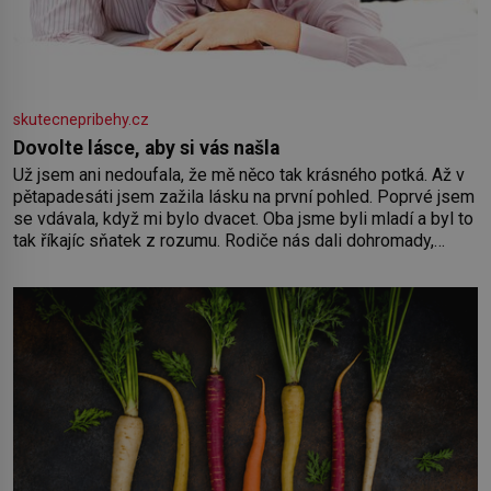
skutecnepribehy.cz
Dovolte lásce, aby si vás našla
Už jsem ani nedoufala, že mě něco tak krásného potká. Až v
pětapadesáti jsem zažila lásku na první pohled. Poprvé jsem
se vdávala, když mi bylo dvacet. Oba jsme byli mladí a byl to
tak říkajíc sňatek z rozumu. Rodiče nás dali dohromady,
Toník byl dobře zaopatřený mladý muž. Manželství nám
oběma moc nesvědčilo, brzy jsme zjistili, že