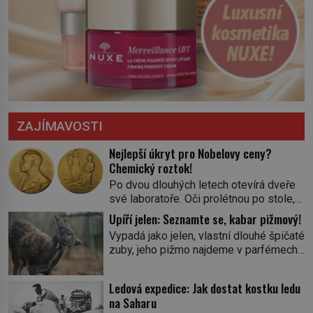
ZAJÍMAVOSTI
Nejlepší úkryt pro Nobelovy ceny?
Chemický roztok!
Po dvou dlouhých letech otevírá dveře
své laboratoře. Oči prolétnou po stole,
aby pak ulpěly na regálu, kde se nachází
Upíří jelen: Seznamte se, kabar pižmový!
všemožné látky. Hledá žluto-oranžovou
Vypadá jako jelen, vlastní dlouhé špičaté
tekutinu, jakmile ji zahlédne, nesmírně
zuby, jeho pižmo najdeme v parfémech
se mu uleví. Teď může svůj plán
celého světa a narazit na něj je velice
dokončit. Pod termínem aqua regia se
těžké. Tato charakteristika sedí na
skrývá směs s názvem lučavka
Ledová expedice: Jak dostat kostku ledu
jediného zástupce zvířecí říše – kabara
královská. Svůj přídomek nemá pro nic
na Saharu
pižmového. V Evropě ho jako první
za nic, […]