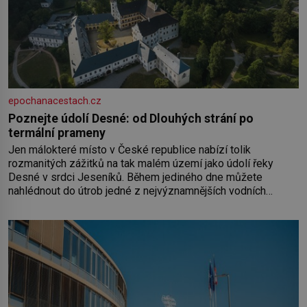
epochanacestach.cz
Poznejte údolí Desné: od Dlouhých strání po
termální prameny
Jen málokteré místo v České republice nabízí tolik
rozmanitých zážitků na tak malém území jako údolí řeky
Desné v srdci Jeseníků. Během jediného dne můžete
nahlédnout do útrob jedné z nejvýznamnějších vodních
elektráren v Evropě, vydat se na horské hřebeny, projet se na
koloběžce a den zakončit poznáváním památek ve Velkých
Losinách nebo v termálním