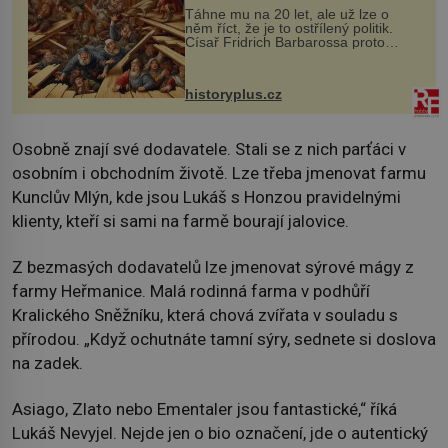
Táhne mu na 20 let, ale už lze o
něm říct, že je to ostřílený politik.
Císař Fridrich Barbarossa proto
posílá svého syna a dědice Jindřicha
VI. do Erfurtu, aby se stal
prostředníkem při řešení sporu m...
historyplus.cz
Osobně znají své dodavatele. Stali se z nich parťáci v
osobním i obchodním životě. Lze třeba jmenovat farmu
Kunclův Mlýn, kde jsou Lukáš s Honzou pravidelnými
klienty, kteří si sami na farmě bourají jalovice.
Z bezmasých dodavatelů lze jmenovat sýrové mágy z
farmy Heřmanice. Malá rodinná farma v podhůří
Kralického Sněžníku, která chová zvířata v souladu s
přírodou. „Když ochutnáte tamní sýry, sednete si doslova
na zadek.
Asiago, Zlato nebo Ementaler jsou fantastické,“ říká
Lukáš Nevyjel. Nejde jen o bio označení, jde o autentický