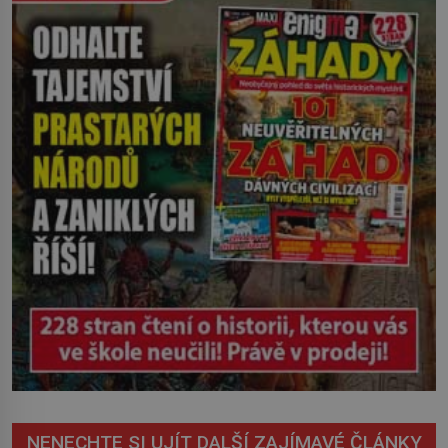
století. Vesnice Kisiljevo v
severovýchodním Srbsku má s upíry
nevyřízené účty. […]
NENECHTE SI UJÍT DALŠÍ ZAJÍMAVÉ ČLÁNKY