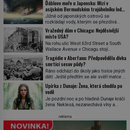
Ďáblovo moře u Japonska: Mizí v
asijském Bermudském trojúhelníku lodě
ve spárech neznámé síly?
Jižně od japonských ostrovů se
rozkládají vody, kterým se přezdívá
Ďáblovo moře. Vypráví se o lodích
Vražedný dům v Chicagu: Nejděsivější
mizejících beze stopy, podivných
místo USA?
světlech, zrádných proudech i mořských
Na rohu ulic West 63rd Street a South
dracích, kteří měli tyto končiny střežit už
Wallace Avenue v Chicagu stojí
v dávných legendách. Je tichomořský
nenápadná pošta. Nemá žádný speciální
Dračí trojúhelník skutečně prokletým
Tragédie v Aberfanu: Předpověděla dívka
nápis ani pamětní desku. A přesto prý
místem, nebo se zde jen nebezpečná
smrtící sesuv půdy?
místní zaměstnanci neradi chodí do
příroda proměnila v jednu z
Ráno odchází do školy jako tisíce jiných
sklepa. Právě tady totiž sídlil sériový
nejpůsobivějších námořních záhad? […]
dětí. Ještě předtím se ale svěří matce s
vrah H. H. Holmes a také
podivným snem. Ve škole, kterou dobře
nejpropracovanější past na lidi
Upírka z Dunaje: Žena, která chodila po
zná, tentokrát nevidí budovu ani
v dějinách americké kriminalistiky.
vodě
spolužáky. Místo nich se před ní tyčí
Herman Webster Mudgett (1861–1896)
Je pozdní noc a po hladině Dunaje kráčí
cosi temného. O několik hodin později je
přijíždí […]
žena. Neklesá, nezanechává vlny a
mrtvá. Mohla devítiletá Zahlédla vlastní
pohybuje se tiše, jako by černá voda
osud? Dne 21. října 1966 se velšská
pod ní byla dlažbou. Muž, který ji z
reklama
vesnice Aberfan […]
břehu pozoruje, ji údajně poznává, jenže
Ruža Vlajna má být v tu chvíli mrtvá celé