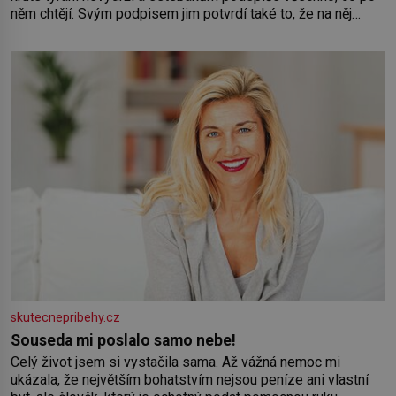
něm chtějí. Svým podpisem jim potvrdí také to, že na něj
během výslechů nikdo nevyvíjel fyzický ani psychický nátlak.
Syn brněnského řezníka chce být knězem a
skutecnepribehy.cz
Souseda mi poslalo samo nebe!
Celý život jsem si vystačila sama. Až vážná nemoc mi
ukázala, že největším bohatstvím nejsou peníze ani vlastní