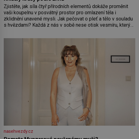
Zjistěte, jak síla čtyř přírodních elementů dokáže proměnit
vaši koupelnu v posvátný prostor pro omlazení těla i
zklidnění unavené mysli. Jak pečovat o pleť a tělo v souladu
s hvězdami? Každá z nás v sobě nese otisk vesmíru, který
se projevuje nejen v naší povaze, ale i v potřebách naší
pokožky. Ohnivá znamení Ženy narozené ve znamení Berana,
Lva a Střelce v sobě nesou žár, odvahu a neutuchající elán.
Vaše
nasehvezdy.cz