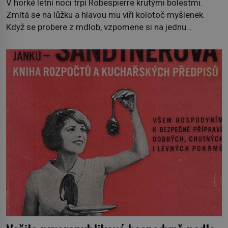
V horké letní noci trpí Robespierre krutými bolestmi.
Zmítá se na lůžku a hlavou mu víří kolotoč myšlenek.
Když se probere z mdlob, vzpomene si na jednu
z pařížských jasnovidek, kterou před lety navštívil.
Prorokovala mu tragický osud. Tehdy se jí vysmál.
„Robespierre to dotáhne hodně daleko,“ prohlásil o něm
jiný významný francouzský revolucionář, Honoré de
Mirabeau […]