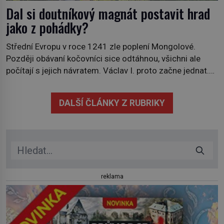
Dal si doutníkový magnát postavit hrad
jako z pohádky?
Střední Evropu v roce 1241 zle poplení Mongolové.
Později obávaní kočovníci sice odtáhnou, všichni ale
počítají s jejich návratem. Václav I. proto začne jednat.
Na další případné řádění barbarů z východu se chce
pečlivě připravit! Český král Václav I. (1205–1253)
DALŠÍ ČLÁNKY Z RUBRIKY
přijme opatření, která mají posílit obranu jeho království.
Zajistit hodlá především severní hranici. Na […]
reklama