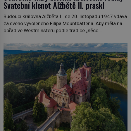
Svatební klenot Alžbětě II. praskl
Budoucí královna Alžběta II. se 20. listopadu 1947 vdává
za svého vyvoleného Filipa Mountbattena. Aby měla na
obřad ve Westminsteru podle tradice „něco
vypůjčeného“, její matka jí věnuje jedinečný šperk ze své
soukromé kolekce – diamantovou tiáru královny Marie.
„Je to ošklivá špičatá tiára,“ zhodnotil klenot britský
politik Sir Henry Channon (1897–1958), když si […]