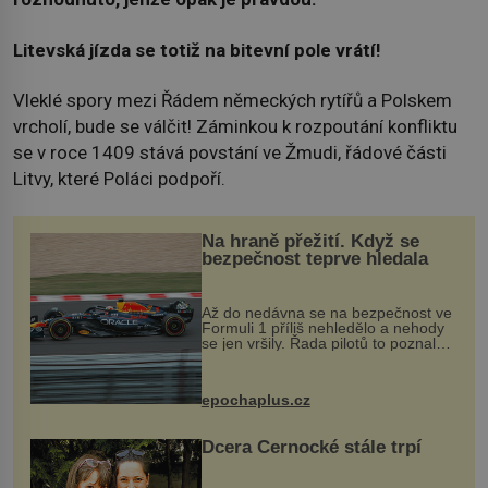
Litevská jízda se totiž na bitevní pole vrátí!
Vleklé spory mezi Řádem německých rytířů a Polskem
vrcholí, bude se válčit! Záminkou k rozpoutání konfliktu
se v roce 1409 stává povstání ve Žmudi, řádové části
Litvy, které Poláci podpoří.
Na hraně přežití. Když se
bezpečnost teprve hledala
Až do nedávna se na bezpečnost ve
Formuli 1 příliš nehledělo a nehody
se jen vršily. Řada pilotů to poznala
na vlastní kůži, často s trvalými
následky nebo bohužel i ztrátou
života. Dnes nepochopiteln...
epochaplus.cz
Dcera Černocké stále trpí