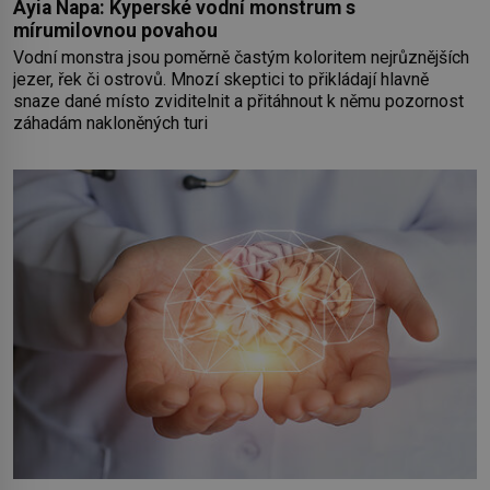
Ayia Napa: Kyperské vodní monstrum s
mírumilovnou povahou
Vodní monstra jsou poměrně častým koloritem nejrůznějších
jezer, řek či ostrovů. Mnozí skeptici to přikládají hlavně
snaze dané místo zviditelnit a přitáhnout k němu pozornost
záhadám nakloněných turi