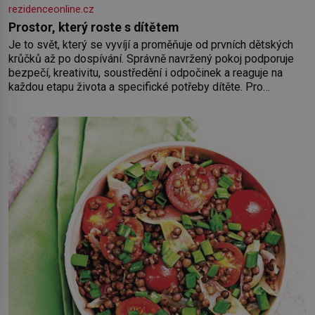
rezidenceonline.cz
Prostor, který roste s dítětem
Je to svět, který se vyvíjí a proměňuje od prvních dětských
krůčků až po dospívání. Správně navržený pokoj podporuje
bezpečí, kreativitu, soustředění i odpočinek a reaguje na
každou etapu života a specifické potřeby dítěte. Pro
nejmenší je klíčová jednoduchost, měkkost a bezpečí, proto
by pokoj miminka měl působit především klidně a útulně.
Předškolní věk je