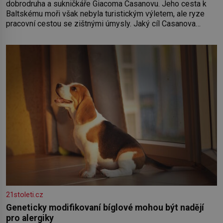
dobrodruha a sukničkáře Giacoma Casanovu. Jeho cesta k
Baltskému moři však nebyla turistickým výletem, ale ryze
pracovní cestou se zištnými úmysly. Jaký cíl Casanova
sledoval, když se například procházel uličkami lotyšské
Rigy? Casanova v Pobaltí kontaktoval tamní zednářské lóže.
Nebyl v této oblasti žádným nováčkem, protože do
zednářské
21stoleti.cz
Geneticky modifikovaní bíglové mohou být nadějí
pro alergiky