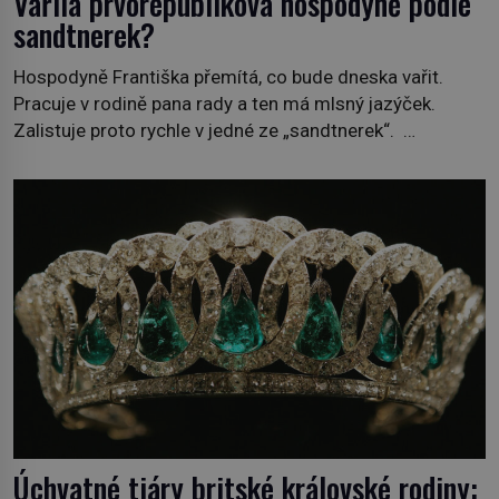
Vařila prvorepubliková hospodyně podle
sandtnerek?
Hospodyně Františka přemítá, co bude dneska vařit.
Pracuje v rodině pana rady a ten má mlsný jazýček.
Zalistuje proto rychle v jedné ze „sandtnerek“.
„Zaplaťpánbůh, že už nemusíme chodit s lístky,“
povzdechne si směrem ke služce, kterou má v kuchyni k
ruce. Ještě v prvních letech nové republiky fungoval kvůli
nedostatku zboží přídělový systém. […]
Úchvatné tiáry britské královské rodiny: