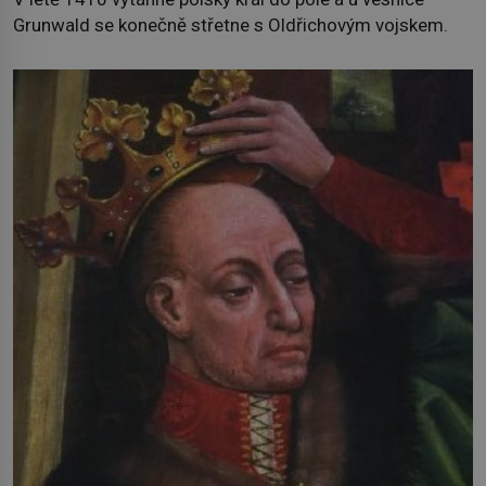
Grunwald se konečně střetne s Oldřichovým vojskem.