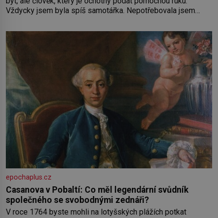
byt, ale člověk, který je ochotný podat pomocnou ruku.
Vždycky jsem byla spíš samotářka. Nepotřebovala jsem
kolem sebe partu kamarádek ani partnera. Stačily mi knihy,
práce a hlavně klid. Hned po studiích jsem odešla z rodného
města,
epochaplus.cz
Casanova v Pobaltí: Co měl legendární svůdník
společného se svobodnými zednáři?
V roce 1764 byste mohli na lotyšských plážích potkat