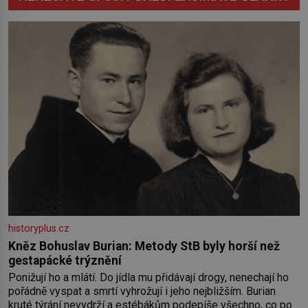
historyplus.cz
Kněz Bohuslav Burian: Metody StB byly horší než
gestapácké trýznění
Ponižují ho a mlátí. Do jídla mu přidávají drogy, nenechají ho
pořádně vyspat a smrtí vyhrožují i jeho nejbližším. Burian
kruté týrání nevydrží a estébákům podepíše všechno, co po