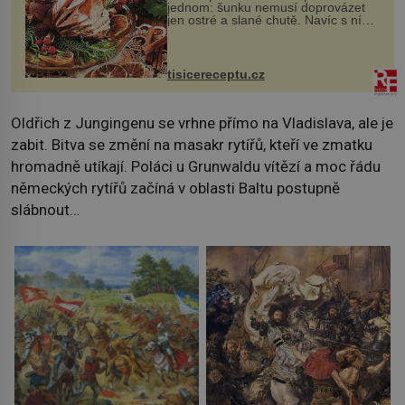
jednom: šunku nemusí doprovázet
jen ostré a slané chutě. Navíc s ní
nakrmíte poměrně hodně hladových
krků. Ingredience sádlo 3 kg šunky
vcelku 3 stroužky česneku hl...
tisicereceptu.cz
Oldřich z Jungingenu se vrhne přímo na Vladislava, ale je
zabit. Bitva se změní na masakr rytířů, kteří ve zmatku
hromadně utíkají. Poláci u Grunwaldu vítězí a moc řádu
německých rytířů začíná v oblasti Baltu postupně
slábnout…