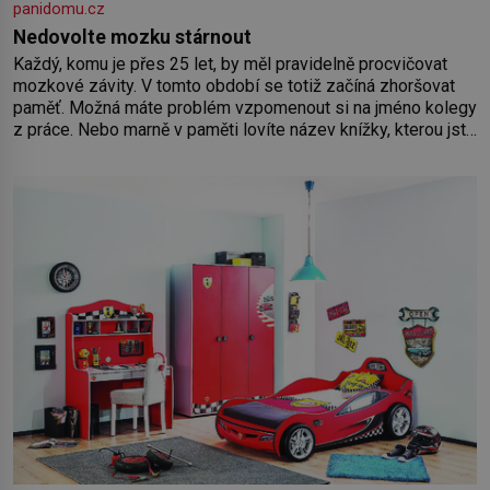
panidomu.cz
Nedovolte mozku stárnout
Každý, komu je přes 25 let, by měl pravidelně procvičovat
mozkové závity. V tomto období se totiž začíná zhoršovat
paměť. Možná máte problém vzpomenout si na jméno kolegy
z práce. Nebo marně v paměti lovíte název knížky, kterou jste
nedávno přečetli. Je to opravdu tak, s věkem jako kdyby se
paměť rozhodla stávkovat. Cvičte