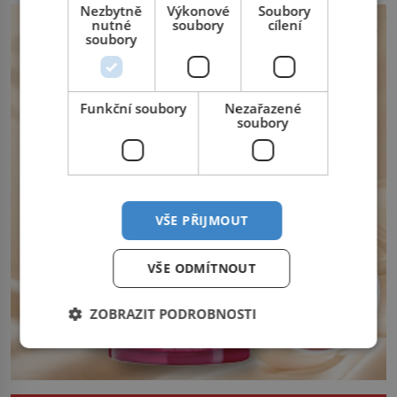
Nezbytně
Výkonové
Soubory
Fontaine, narozený 8. července 1621,
nutné
soubory
cílení
nemůže rozhodnout, co v životě vlastně
soubory
bude dělat. Převezme práci lesního
dozorce po svém otci, ale víc […]
Funkční soubory
Nezařazené
soubory
VŠE PŘIJMOUT
VŠE ODMÍTNOUT
ZOBRAZIT PODROBNOSTI