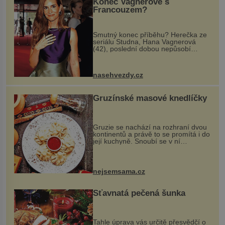
Konec Vagnerové s
Francouzem?
Smutný konec příběhu? Herečka ze
seriálu Studna, Hana Vagnerová
(42), poslední dobou nepůsobí
nejšťastněji. Ačkoli časy její anorexie
jsou už dávno pryč a opět se pyšnila
ženskými křivkami, najednou s...
nasehvezdy.cz
Gruzínské masové knedlíčky
Gruzie se nachází na rozhraní dvou
kontinentů a právě to se promítá i do
její kuchyně. Snoubí se v ní
evropské a asijské chutě a díky tomu
vznikají rozmanité a chuťově bohaté
pokrmy, které rozhodně st...
nejsemsama.cz
Šťavnatá pečená šunka
Tahle úprava vás určitě přesvědčí o