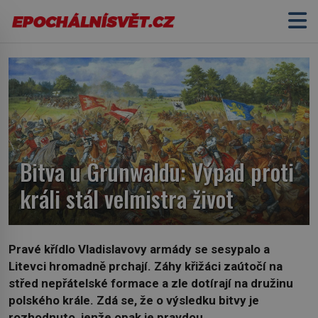
Bitva u Grunwaldu: Výpad proti
králi stál velmistra život
Pravé křídlo Vladislavovy armády se sesypalo a
Litevci hromadně prchají. Záhy křižáci zaútočí na
střed nepřátelské formace a zle dotírají na družinu
polského krále. Zdá se, že o výsledku bitvy je
rozhodnuto, jenže opak je pravdou.