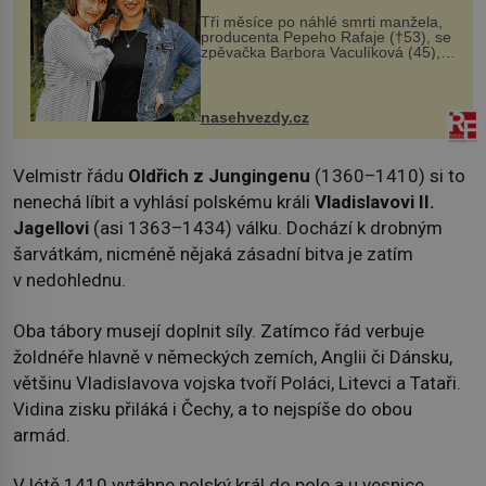
Tři měsíce po náhlé smrti manžela,
producenta Pepeho Rafaje (†53), se
zpěvačka Barbora Vaculíková (45),
dcera Petry Černocké (75), poprvé
ozvala veřejnosti. Na sociální síti
sdílela, že se snaží fung...
nasehvezdy.cz
Velmistr řádu
Oldřich z Jungingenu
(1360–1410) si to
nenechá líbit a vyhlásí polskému králi
Vladislavovi II.
Jagellovi
(asi 1363–1434) válku. Dochází k drobným
šarvátkám, nicméně nějaká zásadní bitva je zatím
v nedohlednu.
Oba tábory musejí doplnit síly. Zatímco řád verbuje
žoldnéře hlavně v německých zemích, Anglii či Dánsku,
většinu Vladislavova vojska tvoří Poláci, Litevci a Tataři.
Vidina zisku přiláká i Čechy, a to nejspíše do obou
armád.
V létě 1410 vytáhne polský král do pole a u vesnice