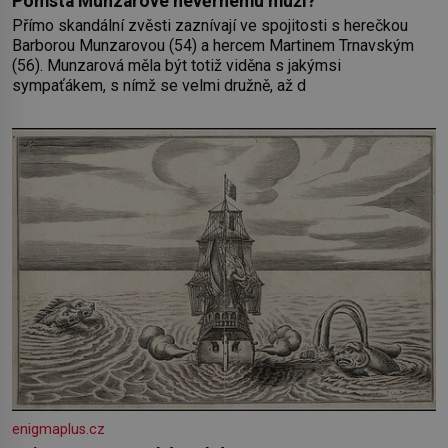
Pomsta Munzarové nevěrnému muži?
Přímo skandální zvěsti zaznívají ve spojitosti s herečkou
Barborou Munzarovou (54) a hercem Martinem Trnavským
(56). Munzarová měla být totiž viděna s jakýmsi
sympaťákem, s nímž se velmi družně, až d
enigmaplus.cz