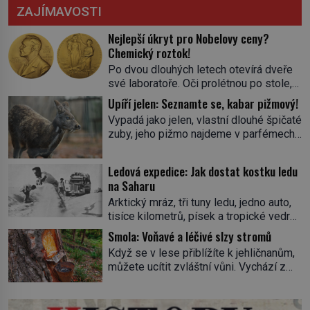
ZAJÍMAVOSTI
Nejlepší úkryt pro Nobelovy ceny?
Chemický roztok!
Po dvou dlouhých letech otevírá dveře
své laboratoře. Oči prolétnou po stole,
aby pak ulpěly na regálu, kde se nachází
Upíří jelen: Seznamte se, kabar pižmový!
všemožné látky. Hledá žluto-oranžovou
Vypadá jako jelen, vlastní dlouhé špičaté
tekutinu, jakmile ji zahlédne, nesmírně
zuby, jeho pižmo najdeme v parfémech
se mu uleví. Teď může svůj plán
celého světa a narazit na něj je velice
dokončit. Pod termínem aqua regia se
těžké. Tato charakteristika sedí na
skrývá směs s názvem lučavka
Ledová expedice: Jak dostat kostku ledu
jediného zástupce zvířecí říše – kabara
královská. Svůj přídomek nemá pro nic
na Saharu
pižmového. V Evropě ho jako první
za nic, […]
Arktický mráz, tři tuny ledu, jedno auto,
popíše švédský botanik Carl Linné
tisíce kilometrů, písek a tropické vedro.
(1707–1778), jenže v Asii o něm ví už
To je ve zkratce zdánlivě nesplnitelná
celá staletí. Zvíře připomíná jelena,
Smola: Voňavé a léčivé slzy stromů
výzva, která se promění v úžasné
v kohoutku dosahuje […]
Když se v lese přiblížíte k jehličnanům,
dobrodružství a důkaz, že nic není
můžete ucítit zvláštní vůni. Vychází z
nemožné. Vše začíná na podzim 1958
lepkavé látky, která vytéká z
jako hec. Rádio Luxembourg přichází s
poraněného kmene. Kdysi lidé věřili, že
neobvyklou výzvou. Tomu, kdo dokáže
právě v ní je síla stromu. Smola také