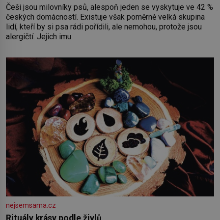
Češi jsou milovníky psů, alespoň jeden se vyskytuje ve 42 %
českých domácností. Existuje však poměrně velká skupina
lidí, kteří by si psa rádi pořídili, ale nemohou, protože jsou
alergičtí. Jejich imu
nejsemsama.cz
Rituály krásy podle živlů