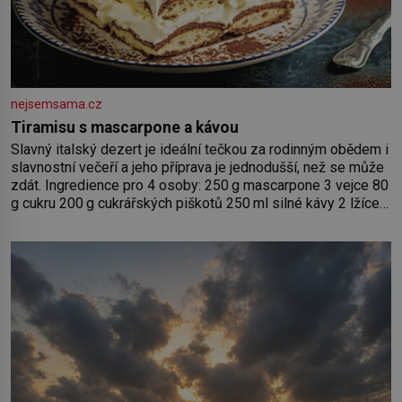
nejsemsama.cz
Tiramisu s mascarpone a kávou
Slavný italský dezert je ideální tečkou za rodinným obědem i
slavnostní večeří a jeho příprava je jednodušší, než se může
zdát. Ingredience pro 4 osoby: 250 g mascarpone 3 vejce 80
g cukru 200 g cukrářských piškotů 250 ml silné kávy 2 lžíce
amaretta kakao na posypání Postup: Oddělte žloutky od
bílků. Žloutky vyšlehejte s cukrem do světlé pěny a postupně
do nich vmíchejte mascarpone, aby vznikl hladký