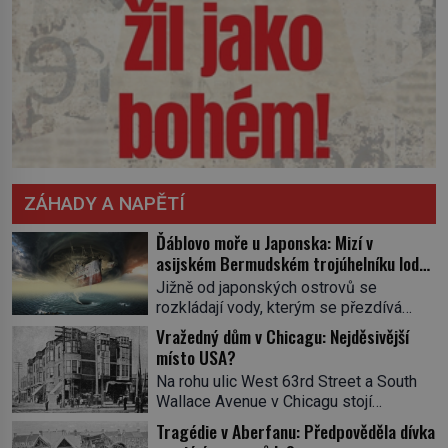
ZÁHADY A NAPĚTÍ
Ďáblovo moře u Japonska: Mizí v
asijském Bermudském trojúhelníku lodě
ve spárech neznámé síly?
Jižně od japonských ostrovů se
rozkládají vody, kterým se přezdívá
Ďáblovo moře. Vypráví se o lodích
Vražedný dům v Chicagu: Nejděsivější
mizejících beze stopy, podivných
místo USA?
světlech, zrádných proudech i mořských
Na rohu ulic West 63rd Street a South
dracích, kteří měli tyto končiny střežit už
Wallace Avenue v Chicagu stojí
v dávných legendách. Je tichomořský
nenápadná pošta. Nemá žádný speciální
Dračí trojúhelník skutečně prokletým
Tragédie v Aberfanu: Předpověděla dívka
nápis ani pamětní desku. A přesto prý
místem, nebo se zde jen nebezpečná