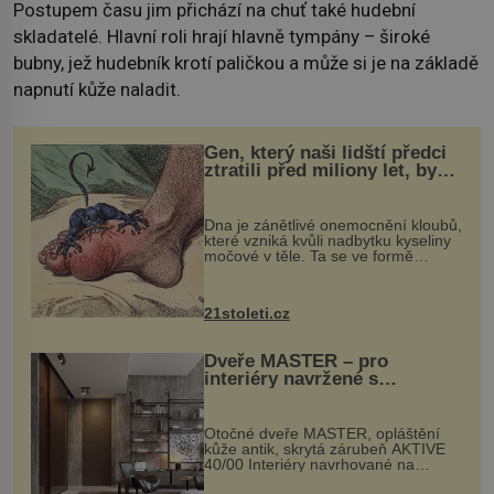
Postupem času jim přichází na chuť také hudební
skladatelé. Hlavní roli hrají hlavně tympány – široké
bubny, jež hudebník krotí paličkou a může si je na základě
napnutí kůže naladit.
Gen, který naši lidští předci
ztratili před miliony let, by
mohl pomoci s léčbou
„nemoci králů“
Dna je zánětlivé onemocnění kloubů,
které vzniká kvůli nadbytku kyseliny
močové v těle. Ta se ve formě
krystalků ukládá v blízkosti kloubů,
nejčastěji přitom postihuje palce na
nohou, a způsobuje bole...
21stoleti.cz
Dveře MASTER – pro
interiéry navržené s
rozumem i vášní!
Otočné dveře MASTER, opláštění
kůže antik, skrytá zárubeň AKTIVE
40/00 Interiéry navrhované na
zakázku často vyžadují atypické