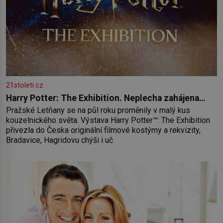
21stoleti.cz
Harry Potter: The Exhibition. Neplecha zahájena…
Pražské Letňany se na půl roku proměnily v malý kus
kouzelnického světa. Výstava Harry Potter™: The Exhibition
přivezla do Česka originální filmové kostýmy a rekvizity,
Bradavice, Hagridovu chýši i uč