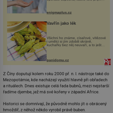
darovaný orgán za své a pacient
může vést plnohodnotný život. Ale co
když při transplantaci nepřijímám...
enigmaplus.cz
Vavřín jako lék
Všichni ho známe, císařové, vítězové
i umělci si jím zdobili skráně,
kuchařky bez něj neuvaří, a to ještě
nevíte, že bobkový list může výrazně
zmírnit některé naše neduhy.
Obsahuje v malém množství ně...
panidomu.cz
Z Číny doputují kolem roku 2000 př. n. l. nástroje také do
Mezopotámie, kde nacházejí využití hlavně při obřadech
a rituálech. Dnes existuje celá řada bubnů, mezi nejstarší
řadíme djembe, jež má své kořeny v západní Africe.
Historici se domnívají, že původně mohlo jít o obrácený
hmoždíř, z něhož někdo vyrobil právě buben.