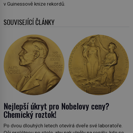
v Guinessově knize rekordů.
SOUVISEJÍCÍ ČLÁNKY
Nejlepší úkryt pro Nobelovy ceny?
Chemický roztok!
Po dvou dlouhých letech otevírá dveře své laboratoře.
Oči prolétnou po stole, aby pak ulpěly na regálu, kde se