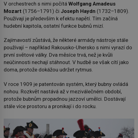
V orchestrech s nimi počítá
Wolfgang Amadeus
Mozart
(1756–1791) či
Joseph Haydn
(1732–1809).
Používají je především k efektu napětí. Tím začíná
hudební kapitola, ostatní funkce bubnů mizí.
Zajímavostí zůstává, že některé armády nástroje stále
používají – například Rakousko-Uhersko s nimi vyrazí do
první světové války. Dva měsíce trvá, než je kvůli
neúčinnosti nechají stáhnout. V hudbě se však cítí jako
doma, protože dokážou udržet rytmus.
V roce 1909 je patentován systém, který bubny ovládá
nohou. Rozkvět nastává až v meziválečném období,
protože bubnům propadnou jazzoví umělci. Dostávají
stále více prostoru a pronikají i do rocku.