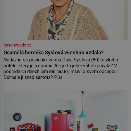
nasehvezdy.cz
Osamělá herečka Syslová všechno vzdala?
Nedávno se povídalo, že má Dana Syslová (80) blízkého
přítele, který je jí oporou. Ale je to ještě vůbec pravda? V
posledních dnech čím dál častěji mluví o svém odchodu.
Dohnala ji snad samota? Půs