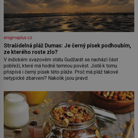
enigmaplus.cz
Strašidelná pláž Dumas: Je černý písek podhoubím,
ze kterého roste zlo?
V indickém svazovém státu Gudžarát se nachází část
pobřeží, které má hodně temnou pověst. Jistě k tomu
přispívá i černý písek této pláže. Proč má pláž takové
netypické zbarvení? Nakolik jsou pravd