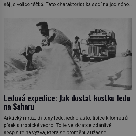
něj je velice těžké. Tato charakteristika sedí na jediného
zástupce zvířecí říše – kabara pižmového. V Evropě ho
jako první popíše švédský botanik Carl Linné (1707–
1778), jenže v Asii o něm ví už celá staletí. Zvíře
připomíná jelena, v kohoutku dosahuje […]
Ledová expedice: Jak dostat kostku ledu
na Saharu
Arktický mráz, tři tuny ledu, jedno auto, tisíce kilometrů,
písek a tropické vedro. To je ve zkratce zdánlivě
nesplnitelná výzva, která se promění v úžasné