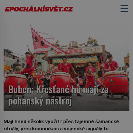
Buben: Křesťané ho mají za
pohanský nástroj
Mají hned několik využití: přes tajemné šamanské
rituály, přes komunikaci a vojenské signály to