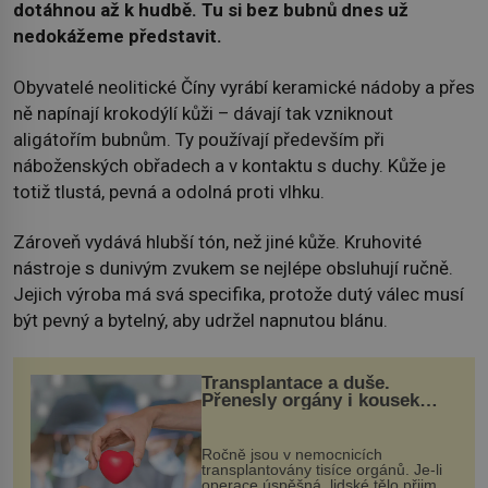
dotáhnou až k hudbě. Tu si bez bubnů dnes už
nedokážeme představit.
Obyvatelé neolitické Číny vyrábí keramické nádoby a přes
ně napínají krokodýlí kůži – dávají tak vzniknout
aligátořím bubnům. Ty používají především při
náboženských obřadech a v kontaktu s duchy. Kůže je
totiž tlustá, pevná a odolná proti vlhku.
Zároveň vydává hlubší tón, než jiné kůže. Kruhovité
nástroje s dunivým zvukem se nejlépe obsluhují ručně.
Jejich výroba má svá specifika, protože dutý válec musí
být pevný a bytelný, aby udržel napnutou blánu.
Transplantace a duše.
Přenesly orgány i kousek
osobnosti dárce?
Ročně jsou v nemocnicích
transplantovány tisíce orgánů. Je-li
operace úspěšná, lidské tělo přijme