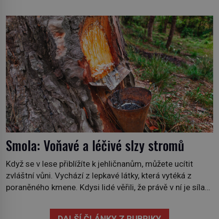
dobrodružství a důkaz, že nic není nemožné. Vše začíná
na podzim 1958 jako hec. Rádio Luxembourg přichází s
neobvyklou výzvou. Tomu, kdo dokáže dopravit ze
severního polárního kruhu na […]
Smola: Voňavé a léčivé slzy stromů
Když se v lese přiblížíte k jehličnanům, můžete ucítit
zvláštní vůni. Vychází z lepkavé látky, která vytéká z
poraněného kmene. Kdysi lidé věřili, že právě v ní je síla
stromu. Smola také patří k nejstarším surovinám, s nimiž
lidstvo pracovalo. Chrání strom před infekcí, hmyzem a
DALŠÍ ČLÁNKY Z RUBRIKY