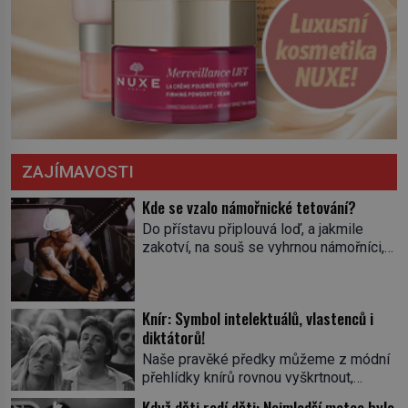
ZAJÍMAVOSTI
Kde se vzalo námořnické tetování?
Do přístavu připlouvá loď, a jakmile
zakotví, na souš se vyhrnou námořníci,
aby utišili žízeň i chtíč. Jdou oním
zvláštním houpavým krokem. A kdyby je
někdo nepoznal podle toho, napoví mu
Knír: Symbol intelektuálů, vlastenců i
potetované paže. Námořnická kérka je
diktátorů!
totiž něco jako uniforma. Tetování jako
takové má velmi hlubokou minulost.
Naše pravěké předky můžeme z módní
Tetovaný je už pračlověk Ötzi, který
přehlídky knírů rovnou vyškrtnout,
zemřel […]
protože historici se shodují, že za
Když děti rodí děti: Nejmladší matce bylo