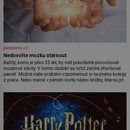
panidomu.cz
Nedovolte mozku stárnout
Každý, komu je přes 25 let, by měl pravidelně procvičovat
mozkové závity. V tomto období se totiž začíná zhoršovat
paměť. Možná máte problém vzpomenout si na jméno kolegy
z práce. Nebo marně v paměti lovíte název knížky, kterou jste
nedávno přečetli. Je to opravdu tak, s věkem jako kdyby se
paměť rozhodla stávkovat. Cvičte