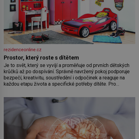
rezidenceonline.cz
Prostor, který roste s dítětem
Je to svět, který se vyvíjí a proměňuje od prvních dětských
krůčků až po dospívání. Správně navržený pokoj podporuje
bezpečí, kreativitu, soustředění i odpočinek a reaguje na
každou etapu života a specifické potřeby dítěte. Pro
nejmenší je klíčová jednoduchost, měkkost a bezpečí, proto
by pokoj miminka měl působit především klidně a útulně.
Předškolní věk je