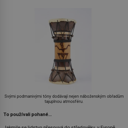
Svými podmanivými tóny dodávají nejen náboženským obřadům
tajuplnou atmosféru.
To používali pohané…
Jakmile se lidstvo přesouvá do středověku, v Evropě