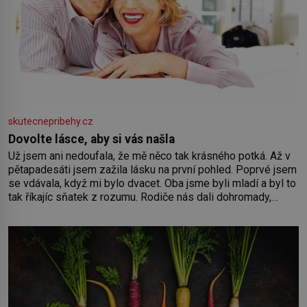
skutecnepribehy.cz
Dovolte lásce, aby si vás našla
Už jsem ani nedoufala, že mě něco tak krásného potká. Až v
pětapadesáti jsem zažila lásku na první pohled. Poprvé jsem
se vdávala, když mi bylo dvacet. Oba jsme byli mladí a byl to
tak říkajíc sňatek z rozumu. Rodiče nás dali dohromady,
Toník byl dobře zaopatřený mladý muž. Manželství nám
oběma moc nesvědčilo, brzy jsme zjistili, že