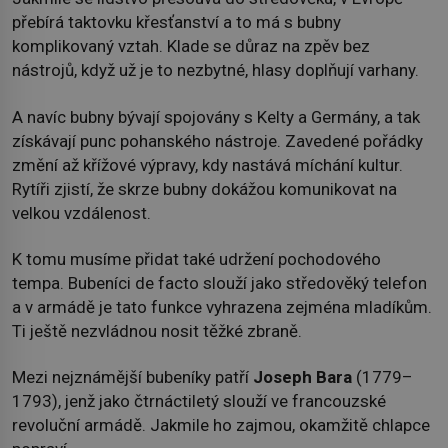
přebírá taktovku křesťanství a to má s bubny
komplikovaný vztah. Klade se důraz na zpěv bez
nástrojů, když už je to nezbytné, hlasy doplňují varhany.
A navíc bubny bývají spojovány s Kelty a Germány, a tak
získávají punc pohanského nástroje. Zavedené pořádky
změní až křížové výpravy, kdy nastává míchání kultur.
Rytíři zjistí, že skrze bubny dokážou komunikovat na
velkou vzdálenost.
K tomu musíme přidat také udržení pochodového
tempa. Bubeníci de facto slouží jako středověký telefon
a v armádě je tato funkce vyhrazena zejména mladíkům.
Ti ještě nezvládnou nosit těžké zbraně.
Mezi nejznámější bubeníky patří
Joseph Bara
(1779–
1793), jenž jako čtrnáctiletý slouží ve francouzské
revoluční armádě. Jakmile ho zajmou, okamžitě chlapce