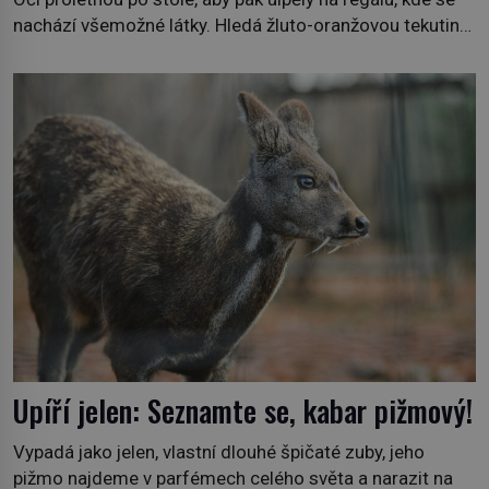
nachází všemožné látky. Hledá žluto-oranžovou tekutinu,
jakmile ji zahlédne, nesmírně se mu uleví. Teď může svůj
plán dokončit. Pod termínem aqua regia se skrývá
směs s názvem lučavka královská. Svůj přídomek nemá
pro nic za nic, […]
Upíří jelen: Seznamte se, kabar pižmový!
Vypadá jako jelen, vlastní dlouhé špičaté zuby, jeho
pižmo najdeme v parfémech celého světa a narazit na