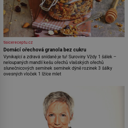
tisicereceptu.cz
Domácí ořechová granola bez cukru
Vynikající a zdravá snídaně je tu! Suroviny Vždy 1 šálek –
neloupaných mandlí kešu ořechů vlašských ořechů
slunečnicových semínek semínek dýně rozinek 3 šálky
ovesných vloček 1 lžíce mlet