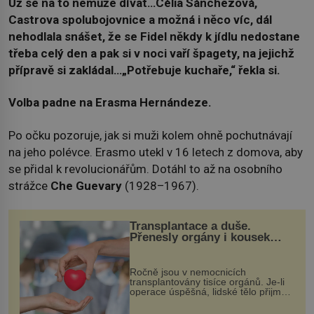
Už se na to nemůže dívat…Célia Sánchezová,
Castrova spolubojovnice a možná i něco víc, dál
nehodlala snášet, že se Fidel někdy k jídlu nedostane
třeba celý den a pak si v noci vaří špagety, na jejichž
přípravě si zakládal…„Potřebuje kuchaře,“ řekla si.
Volba padne na Erasma Hernándeze.
Po očku pozoruje, jak si muži kolem ohně pochutnávají
na jeho polévce. Erasmo utekl v 16 letech z domova, aby
se přidal k revolucionářům. Dotáhl to až na osobního
strážce
Che Guevary
(1928–1967).
Transplantace a duše.
Přenesly orgány i kousek
osobnosti dárce?
Ročně jsou v nemocnicích
transplantovány tisíce orgánů. Je-li
operace úspěšná, lidské tělo přijme
darovaný orgán za své a pacient
může vést plnohodnotný život. Ale co