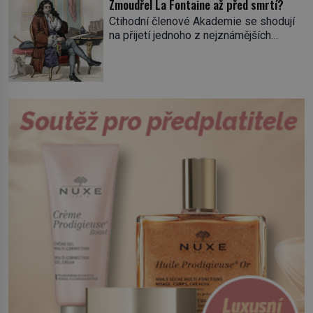
Zmoudřel La Fontaine až před smrtí?
tisícovka Červených košil, které vedl do
Ctihodní členové Akademie se shodují
boje slavný italský revolucionář
na přijetí jednoho z nejznámějších
Giuseppe Garibaldi. Pro své
spisovatelů do svých řad. Čeká se jen
skálopevné přesvědčení o nutnosti
na potvrzení volby králem. „Cože? La
sjednotit Itálii se nejednou ocitl v
Fontaine? Toho nikdy neschválím!“
hledáčku úřadů i […]
prská panovník. Dlouho se Jean de La
Fontaine, narozený 8. července 1621,
nemůže rozhodnout, co v životě vlastně
bude dělat. Převezme práci lesního
dozorce po svém otci, ale víc […]