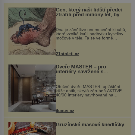
Gen, který naši lidští předci
ztratili před miliony let, by
mohl pomoci s léčbou
„nemoci králů“
Dna je zánětlivé onemocnění kloubů,
které vzniká kvůli nadbytku kyseliny
močové v těle. Ta se ve formě
krystalků ukládá v blízkosti kloubů,
nejčastěji přitom postihuje palce na
nohou, a způsobuje bole...
21stoleti.cz
Dveře MASTER – pro
interiéry navržené s
rozumem i vášní!
Otočné dveře MASTER, opláštění
kůže antik, skrytá zárubeň AKTIVE
40/00 Interiéry navrhované na
zakázku často vyžadují atypické
rozměry nejen nábytku, ale i
otvorových prvků. Technické zázemí
iluxus.cz
dnes umož...
Gruzínské masové knedlíčky