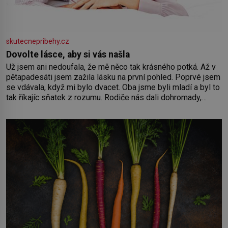
skutecnepribehy.cz
Dovolte lásce, aby si vás našla
Už jsem ani nedoufala, že mě něco tak krásného potká. Až v
pětapadesáti jsem zažila lásku na první pohled. Poprvé jsem
se vdávala, když mi bylo dvacet. Oba jsme byli mladí a byl to
tak říkajíc sňatek z rozumu. Rodiče nás dali dohromady,
Toník byl dobře zaopatřený mladý muž. Manželství nám
oběma moc nesvědčilo, brzy jsme zjistili, že