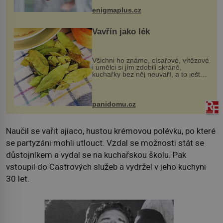
když při transplantaci nepřijímám...
enigmaplus.cz
Vavřín jako lék
Všichni ho známe, císařové, vítězové
i umělci si jím zdobili skráně,
kuchařky bez něj neuvaří, a to ještě
nevíte, že bobkový list může výrazně
zmírnit některé naše neduhy.
Obsahuje v malém množství ně...
panidomu.cz
Naučil se vařit ajiaco, hustou krémovou polévku, po které
se partyzáni mohli utlouct. Vzdal se možnosti stát se
důstojníkem a vydal se na kuchařskou školu. Pak
vstoupil do Castrových služeb a vydržel v jeho kuchyni
30 let.