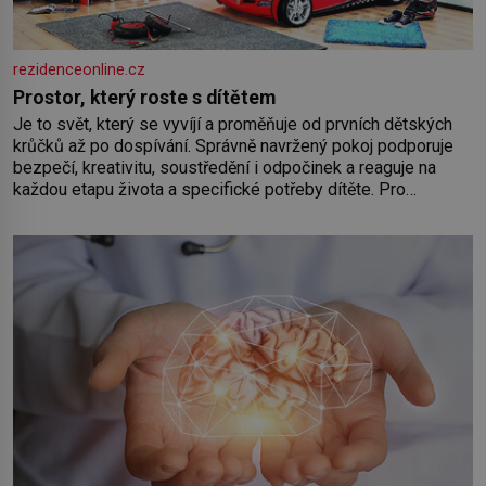
rezidenceonline.cz
Prostor, který roste s dítětem
Je to svět, který se vyvíjí a proměňuje od prvních dětských
krůčků až po dospívání. Správně navržený pokoj podporuje
bezpečí, kreativitu, soustředění i odpočinek a reaguje na
každou etapu života a specifické potřeby dítěte. Pro
nejmenší je klíčová jednoduchost, měkkost a bezpečí, proto
by pokoj miminka měl působit především klidně a útulně.
Předškolní věk je