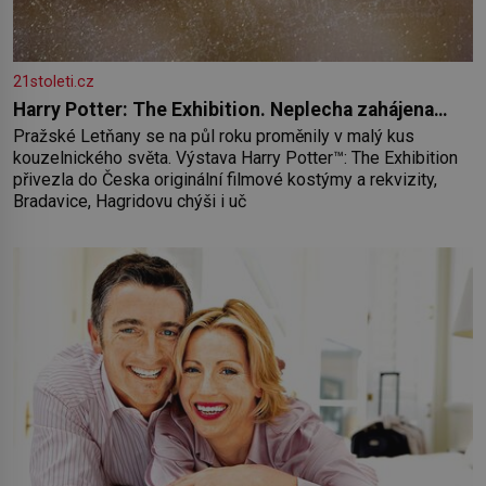
21stoleti.cz
Harry Potter: The Exhibition. Neplecha zahájena…
Pražské Letňany se na půl roku proměnily v malý kus
kouzelnického světa. Výstava Harry Potter™: The Exhibition
přivezla do Česka originální filmové kostýmy a rekvizity,
Bradavice, Hagridovu chýši i uč