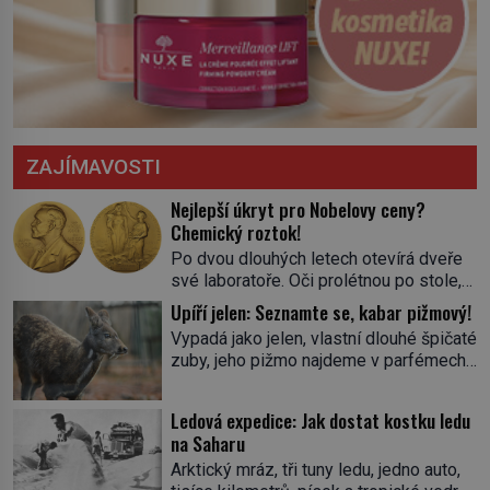
ZAJÍMAVOSTI
Nejlepší úkryt pro Nobelovy ceny?
Chemický roztok!
Po dvou dlouhých letech otevírá dveře
své laboratoře. Oči prolétnou po stole,
aby pak ulpěly na regálu, kde se nachází
Upíří jelen: Seznamte se, kabar pižmový!
všemožné látky. Hledá žluto-oranžovou
Vypadá jako jelen, vlastní dlouhé špičaté
tekutinu, jakmile ji zahlédne, nesmírně
zuby, jeho pižmo najdeme v parfémech
se mu uleví. Teď může svůj plán
celého světa a narazit na něj je velice
dokončit. Pod termínem aqua regia se
těžké. Tato charakteristika sedí na
skrývá směs s názvem lučavka
Ledová expedice: Jak dostat kostku ledu
jediného zástupce zvířecí říše – kabara
královská. Svůj přídomek nemá pro nic
na Saharu
pižmového. V Evropě ho jako první
za nic, […]
Arktický mráz, tři tuny ledu, jedno auto,
popíše švédský botanik Carl Linné