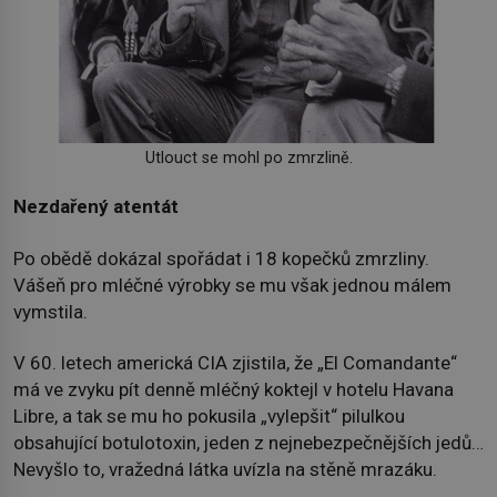
Utlouct se mohl po zmrzlině.
Nezdařený atentát
Po obědě dokázal spořádat i 18 kopečků zmrzliny.
Vášeň pro mléčné výrobky se mu však jednou málem
vymstila.
V 60. letech americká CIA zjistila, že „El Comandante“
má ve zvyku pít denně mléčný koktejl v hotelu Havana
Libre, a tak se mu ho pokusila „vylepšit“ pilulkou
obsahující botulotoxin, jeden z nejnebezpečnějších jedů…
Nevyšlo to, vražedná látka uvízla na stěně mrazáku.