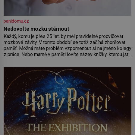
panidomu.cz
Nedovolte mozku stárnout
Každý, komu je přes 25 let, by měl pravidelně procvičovat
mozkové závity. V tomto období se totiž začíná zhoršovat
paměť. Možná máte problém vzpomenout si na jméno kolegy
z práce. Nebo marně v paměti lovíte název knížky, kterou jste
nedávno přečetli. Je to opravdu tak, s věkem jako kdyby se
paměť rozhodla stávkovat. Cvičte