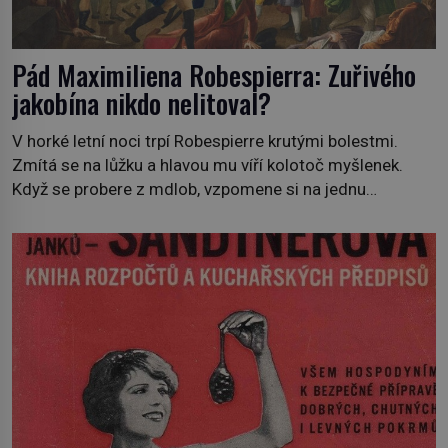
Pád Maximiliena Robespierra: Zuřivého
jakobína nikdo nelitoval?
V horké letní noci trpí Robespierre krutými bolestmi.
Zmítá se na lůžku a hlavou mu víří kolotoč myšlenek.
Když se probere z mdlob, vzpomene si na jednu
z pařížských jasnovidek, kterou před lety navštívil.
Prorokovala mu tragický osud. Tehdy se jí vysmál.
„Robespierre to dotáhne hodně daleko,“ prohlásil o něm
jiný významný francouzský revolucionář, Honoré de
Mirabeau […]