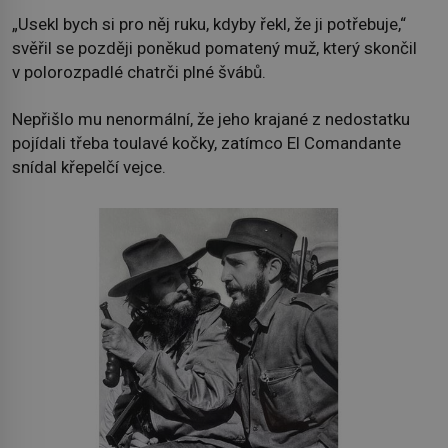
„Usekl bych si pro něj ruku, kdyby řekl, že ji potřebuje,“
svěřil se později poněkud pomatený muž, který skončil
v polorozpadlé chatrči plné švábů.
Nepřišlo mu nenormální, že jeho krajané z nedostatku
pojídali třeba toulavé kočky, zatímco El Comandante
snídal křepelčí vejce.