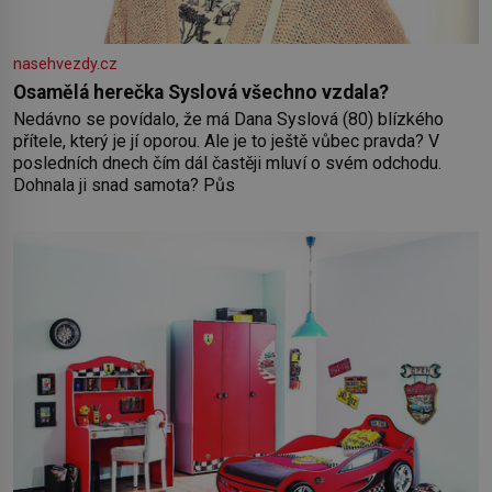
nasehvezdy.cz
Osamělá herečka Syslová všechno vzdala?
Nedávno se povídalo, že má Dana Syslová (80) blízkého
přítele, který je jí oporou. Ale je to ještě vůbec pravda? V
posledních dnech čím dál častěji mluví o svém odchodu.
Dohnala ji snad samota? Půs