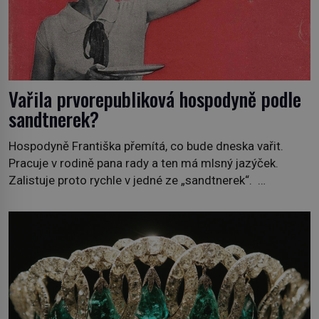
Vařila prvorepubliková hospodyně podle
sandtnerek?
Hospodyně Františka přemítá, co bude dneska vařit.
Pracuje v rodině pana rady a ten má mlsný jazýček.
Zalistuje proto rychle v jedné ze „sandtnerek“.
„Zaplaťpánbůh, že už nemusíme chodit s lístky,“
povzdechne si směrem ke služce, kterou má v kuchyni k
ruce. Ještě v prvních letech nové republiky fungoval kvůli
nedostatku zboží přídělový systém. […]