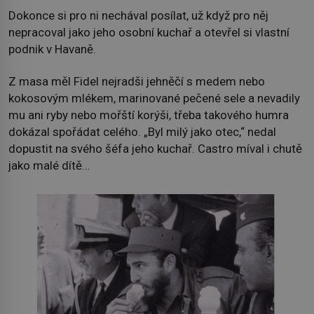
Dokonce si pro ni nechával posílat, už když pro něj
nepracoval jako jeho osobní kuchař a otevřel si vlastní
podnik v Havaně.
Z masa měl Fidel nejradši jehněčí s medem nebo
kokosovým mlékem, marinované pečené sele a nevadily
mu ani ryby nebo mořští korýši, třeba takového humra
dokázal spořádat celého. „Byl milý jako otec,“ nedal
dopustit na svého šéfa jeho kuchař. Castro míval i chutě
jako malé dítě…