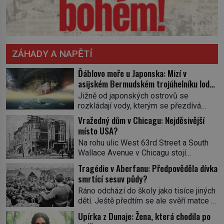
ZÁHADY A NAPĚTÍ
Ďáblovo moře u Japonska: Mizí v
asijském Bermudském trojúhelníku lodě
ve spárech neznámé síly?
Jižně od japonských ostrovů se
rozkládají vody, kterým se přezdívá
Ďáblovo moře. Vypráví se o lodích
Vražedný dům v Chicagu: Nejděsivější
mizejících beze stopy, podivných
místo USA?
světlech, zrádných proudech i mořských
Na rohu ulic West 63rd Street a South
dracích, kteří měli tyto končiny střežit už
Wallace Avenue v Chicagu stojí
v dávných legendách. Je tichomořský
nenápadná pošta. Nemá žádný speciální
Dračí trojúhelník skutečně prokletým
Tragédie v Aberfanu: Předpověděla dívka
nápis ani pamětní desku. A přesto prý
místem, nebo se zde jen nebezpečná
smrtící sesuv půdy?
místní zaměstnanci neradi chodí do
příroda proměnila v jednu z
Ráno odchází do školy jako tisíce jiných
sklepa. Právě tady totiž sídlil sériový
nejpůsobivějších námořních záhad? […]
dětí. Ještě předtím se ale svěří matce s
vrah H. H. Holmes a také
podivným snem. Ve škole, kterou dobře
nejpropracovanější past na lidi
Upírka z Dunaje: Žena, která chodila po
zná, tentokrát nevidí budovu ani
v dějinách americké kriminalistiky.