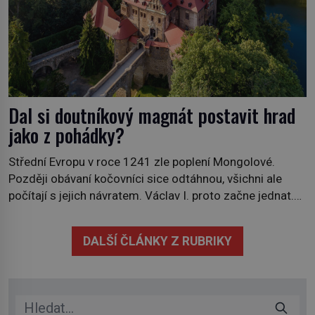
Dal si doutníkový magnát postavit hrad
jako z pohádky?
Střední Evropu v roce 1241 zle poplení Mongolové.
Později obávaní kočovníci sice odtáhnou, všichni ale
počítají s jejich návratem. Václav I. proto začne jednat.
Na další případné řádění barbarů z východu se chce
pečlivě připravit! Český král Václav I. (1205–1253)
DALŠÍ ČLÁNKY Z RUBRIKY
přijme opatření, která mají posílit obranu jeho království.
Zajistit hodlá především severní hranici. Na […]