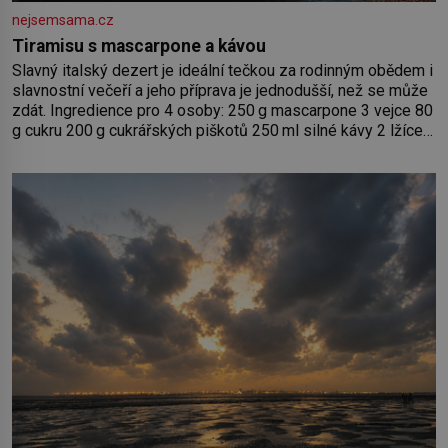
nejsemsama.cz
Tiramisu s mascarpone a kávou
Slavný italský dezert je ideální tečkou za rodinným obědem i
slavnostní večeří a jeho příprava je jednodušší, než se může
zdát. Ingredience pro 4 osoby: 250 g mascarpone 3 vejce 80
g cukru 200 g cukrářských piškotů 250 ml silné kávy 2 lžíce
amaretta kakao na posypání Postup: Oddělte žloutky od
bílků. Žloutky vyšlehejte s cukrem do světlé pěny a postupně
do nich vmíchejte mascarpone, aby vznikl hladký