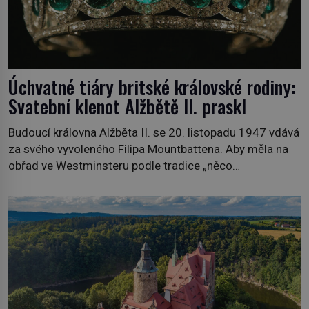
Úchvatné tiáry britské královské rodiny:
Svatební klenot Alžbětě II. praskl
Budoucí královna Alžběta II. se 20. listopadu 1947 vdává
za svého vyvoleného Filipa Mountbattena. Aby měla na
obřad ve Westminsteru podle tradice „něco
vypůjčeného“, její matka jí věnuje jedinečný šperk ze své
soukromé kolekce – diamantovou tiáru královny Marie.
„Je to ošklivá špičatá tiára,“ zhodnotil klenot britský
politik Sir Henry Channon (1897–1958), když si […]