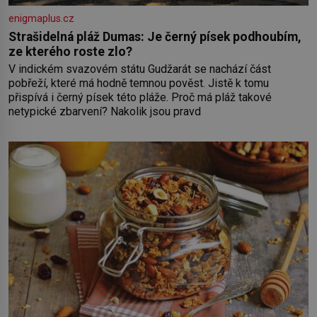
enigmaplus.cz
Strašidelná pláž Dumas: Je černý písek podhoubím,
ze kterého roste zlo?
V indickém svazovém státu Gudžarát se nachází část
pobřeží, které má hodně temnou pověst. Jistě k tomu
přispívá i černý písek této pláže. Proč má pláž takové
netypické zbarvení? Nakolik jsou pravd