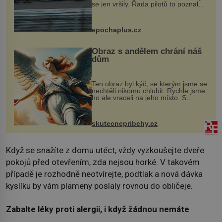
se jen vršily. Řada pilotů to poznala
na vlastní kůži, často s trvalými
následky nebo bohužel i ztrátou
života. Dnes nepochopiteln...
epochaplus.cz
Obraz s andělem chrání náš
dům
Ten obraz byl kýč, se kterým jsme se
nechtěli nikomu chlubit. Rychle jsme
ho ale vraceli na jeho místo. S
manželem Vaškem jsme si pořídili
chaloupku, takový domek na severu
Čech, kde jsme si naplánova...
skutecnepribehy.cz
Když se snažíte z domu utéct, vždy vyzkoušejte dveře
pokojů před otevřením, zda nejsou horké. V takovém
případě je rozhodně neotvírejte, podtlak a nová dávka
kyslíku by vám plameny poslaly rovnou do obličeje.
Zabalte léky proti alergii, i když žádnou nemáte