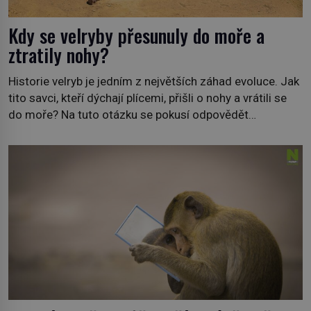
Kdy se velryby přesunuly do moře a
ztratily nohy?
Historie velryb je jedním z největších záhad evoluce. Jak
tito savci, kteří dýchají plícemi, přišli o nohy a vrátili se
do moře? Na tuto otázku se pokusí odpovědět
dokument Tajemné údolí velryb v Egyptě, který bude mít
premiéru ve čtvrtek 29. února ve 20:00 na televizní
stanici Viasat Nature. Všech 90 druhů dnes žijících
velryb […]