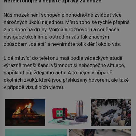
Netelefonujte a nepište zprávy za chůze
Náš mozek není schopen plnohodnotně zvládat více
náročných úkolů najednou. Místo toho se rychle přepíná
z jednoho na druhý. Vnímání rozhovoru a současná
navigace okolním prostředím vás tak značným
způsobem „oslepí“ a nevnímáte tolik dění okolo vás.
Lidé mluvící do telefonu mají podle vědeckých studií
výrazně menší šanci všimnout si nebezpečné situace,
například přijíždějícího auta. A to nejen v případě
okolních zvuků, které jsou přehlušeny hovorem, ale také
v případě vizuálních vjemů.