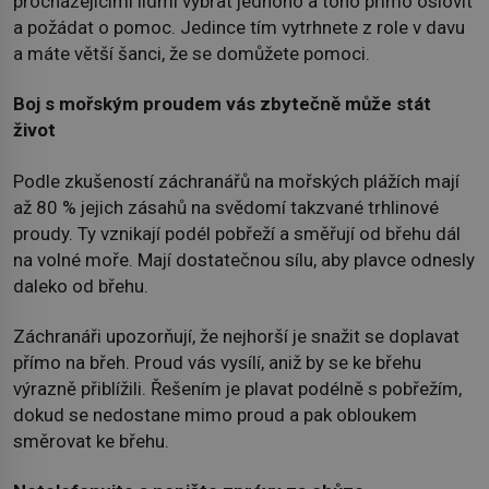
procházejícími lidmi vybrat jednoho a toho přímo oslovit
a požádat o pomoc. Jedince tím vytrhnete z role v davu
a máte větší šanci, že se domůžete pomoci.
Boj s mořským proudem vás zbytečně může stát
život
Podle zkušeností záchranářů na mořských plážích mají
až 80 % jejich zásahů na svědomí takzvané trhlinové
proudy. Ty vznikají podél pobřeží a směřují od břehu dál
na volné moře. Mají dostatečnou sílu, aby plavce odnesly
daleko od břehu.
Záchranáři upozorňují, že nejhorší je snažit se doplavat
přímo na břeh. Proud vás vysílí, aniž by se ke břehu
výrazně přiblížili. Řešením je plavat podélně s pobřežím,
dokud se nedostane mimo proud a pak obloukem
směrovat ke břehu.