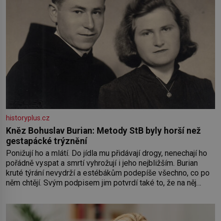
historyplus.cz
Kněz Bohuslav Burian: Metody StB byly horší než
gestapácké trýznění
Ponižují ho a mlátí. Do jídla mu přidávají drogy, nenechají ho
pořádně vyspat a smrtí vyhrožují i jeho nejbližším. Burian
kruté týrání nevydrží a estébákům podepíše všechno, co po
něm chtějí. Svým podpisem jim potvrdí také to, že na něj
během výslechů nikdo nevyvíjel fyzický ani psychický nátlak.
Syn brněnského řezníka chce být knězem a