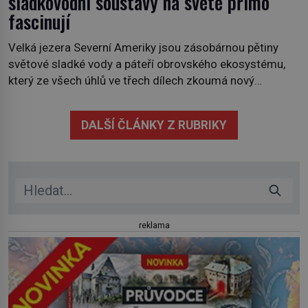
sladkovodní soustavy na světě přímo
fascinují
Velká jezera Severní Ameriky jsou zásobárnou pětiny
světové sladké vody a páteří obrovského ekosystému,
který ze všech úhlů ve třech dílech zkoumá nový
kanadský dokument Nezkrocená Velká jezera. V
premiéře jej uvidíte na Viasat Nature v pondělí 5.
DALŠÍ ČLÁNKY Z RUBRIKY
července. Hořejší jezero, Huronské jezero, Michiganské
jezero, Erijské jezero, Ontarijské jezero a další menší
jezera a řeky […]
reklama