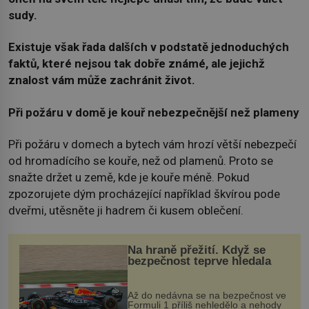
sudy.
Existuje však řada dalších v podstatě jednoduchých
faktů, které nejsou tak dobře známé, ale jejichž
znalost vám může zachránit život.
Při požáru v domě je kouř nebezpečnější než plameny
Při požáru v domech a bytech vám hrozí větší nebezpečí
od hromadícího se kouře, než od plamenů. Proto se
snažte držet u země, kde je kouře méně. Pokud
zpozorujete dým procházející například škvírou pode
dveřmi, utěsněte ji hadrem či kusem oblečení.
Na hraně přežití. Když se
bezpečnost teprve hledala
Až do nedávna se na bezpečnost ve
Formuli 1 příliš nehledělo a nehody