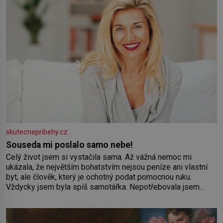
skutecnepribehy.cz
Souseda mi poslalo samo nebe!
Celý život jsem si vystačila sama. Až vážná nemoc mi
ukázala, že největším bohatstvím nejsou peníze ani vlastní
byt, ale člověk, který je ochotný podat pomocnou ruku.
Vždycky jsem byla spíš samotářka. Nepotřebovala jsem
kolem sebe partu kamarádek ani partnera. Stačily mi knihy,
práce a hlavně klid. Hned po studiích jsem odešla z rodného
města,