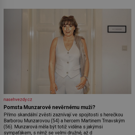
se projevuje nejen v naší povaze, ale i v potřebách naší
pokožky. Ohnivá znamení Ženy narozené ve znamení Berana,
Lva a Střelce v sobě nesou žár, odvahu a neutuchající elán.
Vaše
nasehvezdy.cz
Pomsta Munzarové nevěrnému muži?
Přímo skandální zvěsti zaznívají ve spojitosti s herečkou
Barborou Munzarovou (54) a hercem Martinem Trnavským
(56). Munzarová měla být totiž viděna s jakýmsi
sympaťákem, s nímž se velmi družně, až d