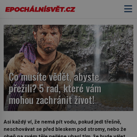
Co musíte vědět, abyste
přežili? 5 rad, které vám
mohou zachránit život!
Asi každý ví, že nemá pít vodu, pokud jedl třešně,
neschovávat se před bleskem pod stromy, nebo že
oheň na svém těle nejlépe uhasí tím, že bude válet