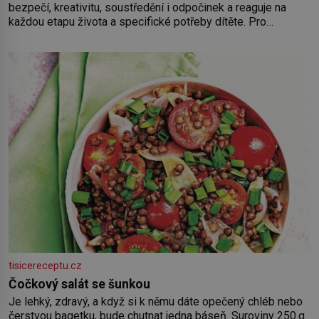
bezpečí, kreativitu, soustředění i odpočinek a reaguje na
každou etapu života a specifické potřeby dítěte. Pro
nejmenší je klíčová jednoduchost, měkkost a bezpečí, proto
by pokoj miminka měl působit především klidně a útulně.
Předškolní věk je
tisicereceptu.cz
Čočkový salát se šunkou
Je lehký, zdravý, a když si k němu dáte opečený chléb nebo
čerstvou bagetku, bude chutnat jedna báseň. Suroviny 250 g