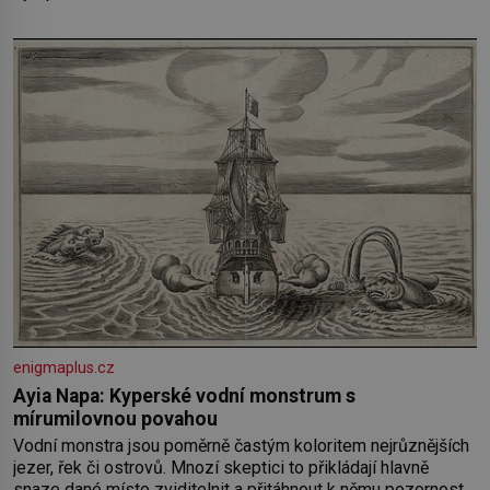
enigmaplus.cz
Ayia Napa: Kyperské vodní monstrum s
mírumilovnou povahou
Vodní monstra jsou poměrně častým koloritem nejrůznějších
jezer, řek či ostrovů. Mnozí skeptici to přikládají hlavně
snaze dané místo zviditelnit a přitáhnout k němu pozornost