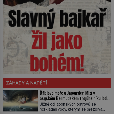
ZÁHADY A NAPĚTÍ
Ďáblovo moře u Japonska: Mizí v
asijském Bermudském trojúhelníku lodě
ve spárech neznámé síly?
Jižně od japonských ostrovů se
rozkládají vody, kterým se přezdívá