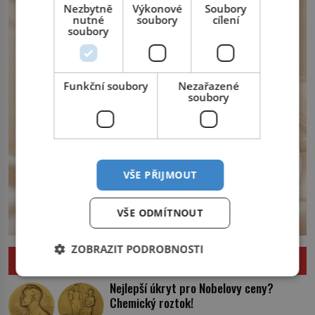
království. Zajistit hodlá především
Nezbytně
Výkonové
Soubory
severní hranici. Na […]
nutné
soubory
cílení
soubory
Funkční soubory
Nezařazené
soubory
VŠE PŘIJMOUT
VŠE ODMÍTNOUT
ZOBRAZIT PODROBNOSTI
ZAJÍMAVOSTI
Nejlepší úkryt pro Nobelovy ceny?
Chemický roztok!