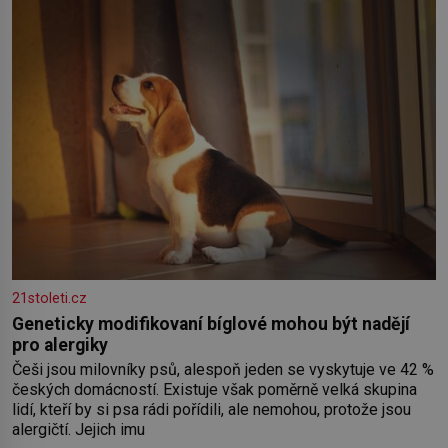
Nebyl v této oblasti žádným nováčkem, protože do
zednářské
21stoleti.cz
Geneticky modifikovaní bíglové mohou být nadějí
pro alergiky
Češi jsou milovníky psů, alespoň jeden se vyskytuje ve 42 %
českých domácností. Existuje však poměrně velká skupina
lidí, kteří by si psa rádi pořídili, ale nemohou, protože jsou
alergičtí. Jejich imu