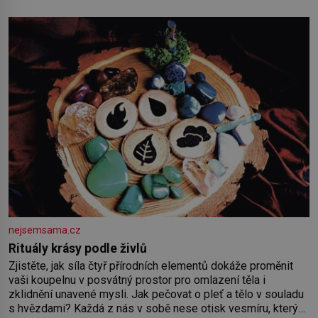
nejsemsama.cz
Rituály krásy podle živlů
Zjistěte, jak síla čtyř přírodních elementů dokáže proměnit
vaši koupelnu v posvátný prostor pro omlazení těla i
zklidnění unavené mysli. Jak pečovat o pleť a tělo v souladu
s hvězdami? Každá z nás v sobě nese otisk vesmíru, který