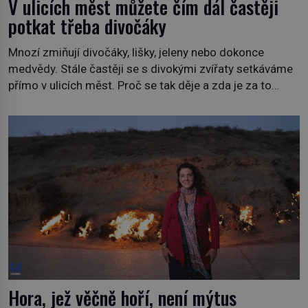
V ulicích měst můžete čím dál častěji
potkat třeba divočáky
Mnozí zmiňují divočáky, lišky, jeleny nebo dokonce
medvědy. Stále častěji se s divokými zvířaty setkáváme
přímo v ulicích měst. Proč se tak děje a zda je za to
někdo zodpovědný, to jsou otázky, které necháme na
jiných. My se raději podíváme do jiných zemí a
prozkoumáme, jaká další zvířata po celém světě se
přizpůsobila životu […]
Hora, jež věčně hoří, není mýtus