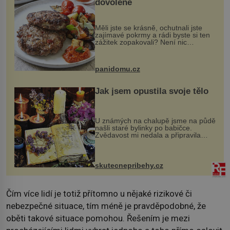
dovolené
Měli jste se krásně, ochutnali jste
zajímavé pokrmy a rádi byste si ten
zážitek zopakovali? Není nic
snazšího. Pljeskavica (10 porcí)
Možná jste ji ochutnali na dovolené v
bývalé Jugoslávii, lze ji vi...
panidomu.cz
Jak jsem opustila svoje tělo
U známých na chalupě jsme na půdě
našli staré bylinky po babičce.
Zvědavost mi nedala a připravila
jsem si z nich lektvar… Zimní pobyt
na chalupě se pro mě vlastní vinou
změnil v děsivý zážitek, na kt...
skutecnepribehy.cz
Čím více lidí je totiž přítomno u nějaké rizikové či
nebezpečné situace, tím méně je pravděpodobné, že
oběti takové situace pomohou. Řešením je mezi