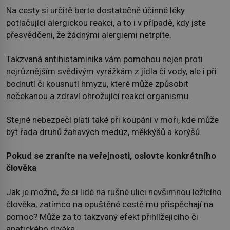
Na cesty si určitě berte dostatečně účinné léky
potlačující alergickou reakci, a to i v případě, kdy jste
přesvědčeni, že žádnými alergiemi netrpíte.
Takzvaná antihistaminika vám pomohou nejen proti
nejrůznějším svědivým vyrážkám z jídla či vody, ale i při
bodnutí či kousnutí hmyzu, které může způsobit
nečekanou a zdraví ohrožující reakci organismu.
Stejné nebezpečí platí také při koupání v moři, kde může
být řada druhů žahavých medúz, měkkýšů a korýšů.
Pokud se zraníte na veřejnosti, oslovte konkrétního
člověka
Jak je možné, že si lidé na rušné ulici nevšimnou ležícího
člověka, zatímco na opuštěné cestě mu přispěchají na
pomoc? Může za to takzvaný efekt přihlížejícího či
apatického diváka.