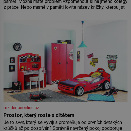
paměť. Možná máte problém vzpomenout si na jméno kolegy
z práce. Nebo marně v paměti lovíte název knížky, kterou jste
nedávno přečetli. Je to opravdu tak, s věkem jako kdyby se
paměť rozhodla stávkovat. Cvičte
rezidenceonline.cz
Prostor, který roste s dítětem
Je to svět, který se vyvíjí a proměňuje od prvních dětských
krůčků až po dospívání. Správně navržený pokoj podporuje