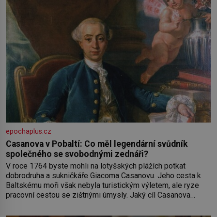
epochaplus.cz
Casanova v Pobaltí: Co měl legendární svůdník
společného se svobodnými zednáři?
V roce 1764 byste mohli na lotyšských plážích potkat
dobrodruha a sukničkáře Giacoma Casanovu. Jeho cesta k
Baltskému moři však nebyla turistickým výletem, ale ryze
pracovní cestou se zištnými úmysly. Jaký cíl Casanova
sledoval, když se například procházel uličkami lotyšské
Rigy? Casanova v Pobaltí kontaktoval tamní zednářské lóže.