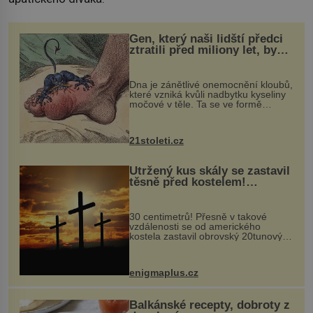
Gen, který naši lidští předci
ztratili před miliony let, by
mohl pomoci s léčbou
„nemoci králů“
Dna je zánětlivé onemocnění kloubů,
které vzniká kvůli nadbytku kyseliny
močové v těle. Ta se ve formě
krystalků ukládá v blízkosti kloubů,
nejčastěji přitom postihuje palce na
nohou, a způsobuje bole...
21stoleti.cz
Utržený kus skály se zastavil
těsně před kostelem!
Ochránila ho boží síla?
30 centimetrů! Přesně v takové
vzdálenosti se od amerického
kostela zastavil obrovský 20tunový
balvan, který se v květnu 2014
nečekaně odtrhl od nedaleké skály
při její demolici. Podle místních stojí
enigmaplus.cz
...
Balkánské recepty, dobroty z