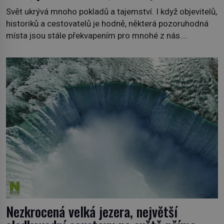
Svět ukrývá mnoho pokladů a tajemství. I když objevitelů,
historiků a cestovatelů je hodně, některá pozoruhodná
místa jsou stále překvapením pro mnohé z nás.
Neprobádané místa Ázerbájdžánu, rozmanitá historie
Albánie či úchvatná atmosféra Kypru jsou jedny z míst,
která nám mají co nabídnout a vyprávět. Uznávaná
historička Bettany Hughes, se vydala prozkoumat
pozoruhodné úkazy, o kterých jste možná doposud
neslyšeli. Hora, […]
Nezkrocená velká jezera, největší