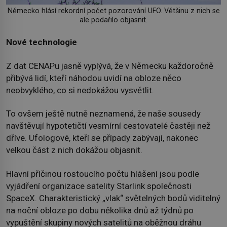
Německo hlásí rekordní počet pozorování UFO. Většinu z nich se
ale podařilo objasnit.
Nové technologie
Z dat CENAPu jasně vyplývá, že v Německu každoročně
přibývá lidí, kteří náhodou uvidí na obloze něco
neobvyklého, co si nedokážou vysvětlit.
To ovšem ještě nutně neznamená, že naše sousedy
navštěvují hypotetičtí vesmírní cestovatelé častěji než
dříve. Ufologové, kteří se případy zabývají, nakonec
velkou část z nich dokážou objasnit.
Hlavní příčinou rostoucího počtu hlášení jsou podle
vyjádření organizace satelity Starlink společnosti
SpaceX. Charakteristický „vlak“ světelných bodů viditelný
na noční obloze po dobu několika dnů až týdnů po
vypuštění skupiny nových satelitů na oběžnou dráhu