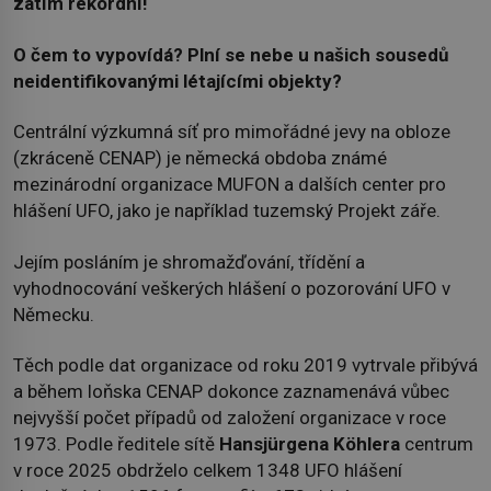
zatím rekordní!
O čem to vypovídá?
Plní se nebe u našich sousedů
neidentifikovanými létajícími objekty?
Centrální výzkumná síť pro mimořádné jevy na obloze
(zkráceně CENAP) je německá obdoba známé
mezinárodní organizace MUFON a dalších center pro
hlášení UFO, jako je například tuzemský Projekt záře.
Jejím posláním je shromažďování, třídění a
vyhodnocování veškerých hlášení o pozorování UFO v
Německu.
Těch podle dat organizace od roku 2019 vytrvale přibývá
a během loňska CENAP dokonce zaznamenává vůbec
nejvyšší počet případů od založení organizace v roce
1973. Podle ředitele sítě
Hansjürgena Köhlera
centrum
v roce 2025 obdrželo celkem 1348 UFO hlášení