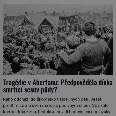
sídlil sériový vrah H. H. Holmes a také nejpropracovanější
past na lidi v dějinách americké kriminalistiky. Herman
Webster Mudgett (1861–1896) přijíždí […]
Tragédie v Aberfanu: Předpověděla dívka
smrtící sesuv půdy?
Ráno odchází do školy jako tisíce jiných dětí. Ještě
předtím se ale svěří matce s podivným snem. Ve škole,
kterou dobře zná, tentokrát nevidí budovu ani spolužáky.