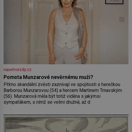
nasehvezdy.cz
Pomsta Munzarové nevěrnému muži?
Přímo skandální zvěsti zaznívají ve spojitosti s herečkou
Barborou Munzarovou (54) a hercem Martinem Trnavským
(56). Munzarová měla být totiž viděna s jakýmsi
sympaťákem, s nímž se velmi družně, až d