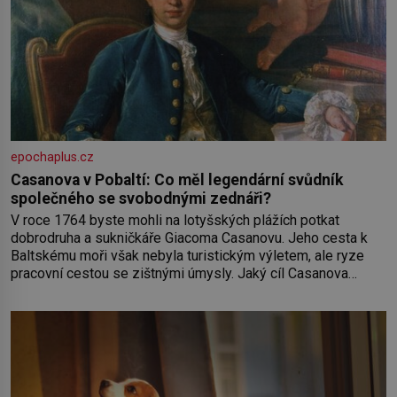
epochaplus.cz
Casanova v Pobaltí: Co měl legendární svůdník
společného se svobodnými zednáři?
V roce 1764 byste mohli na lotyšských plážích potkat
dobrodruha a sukničkáře Giacoma Casanovu. Jeho cesta k
Baltskému moři však nebyla turistickým výletem, ale ryze
pracovní cestou se zištnými úmysly. Jaký cíl Casanova
sledoval, když se například procházel uličkami lotyšské
Rigy? Casanova v Pobaltí kontaktoval tamní zednářské lóže.
Nebyl v této oblasti žádným nováčkem, protože do
zednářské