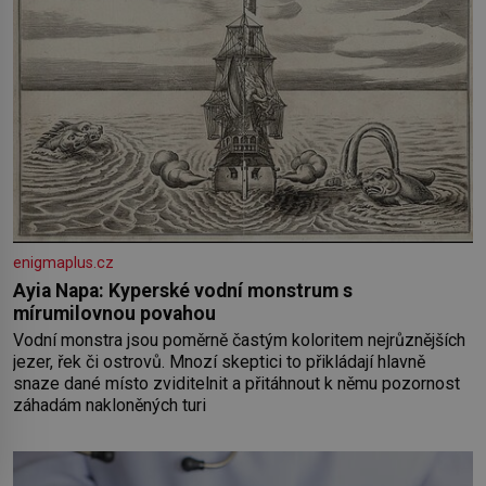
enigmaplus.cz
Ayia Napa: Kyperské vodní monstrum s
mírumilovnou povahou
Vodní monstra jsou poměrně častým koloritem nejrůznějších
jezer, řek či ostrovů. Mnozí skeptici to přikládají hlavně
snaze dané místo zviditelnit a přitáhnout k němu pozornost
záhadám nakloněných turi