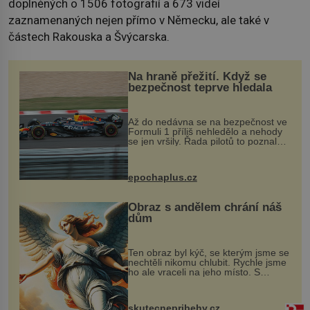
doplněných o 1506 fotografií a 673 videí
zaznamenaných nejen přímo v Německu, ale také v
částech Rakouska a Švýcarska.
Na hraně přežití. Když se
bezpečnost teprve hledala
Až do nedávna se na bezpečnost ve
Formuli 1 příliš nehledělo a nehody
se jen vršily. Řada pilotů to poznala
na vlastní kůži, často s trvalými
následky nebo bohužel i ztrátou
života. Dnes nepochopiteln...
epochaplus.cz
Obraz s andělem chrání náš
dům
Ten obraz byl kýč, se kterým jsme se
nechtěli nikomu chlubit. Rychle jsme
ho ale vraceli na jeho místo. S
manželem Vaškem jsme si pořídili
chaloupku, takový domek na severu
Čech, kde jsme si naplánova...
skutecnepribehy.cz