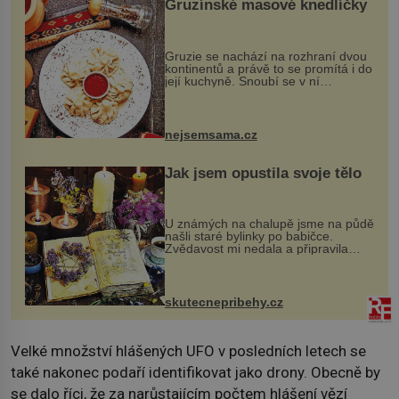
Gruzínské masové knedlíčky
Gruzie se nachází na rozhraní dvou
kontinentů a právě to se promítá i do
její kuchyně. Snoubí se v ní
evropské a asijské chutě a díky tomu
vznikají rozmanité a chuťově bohaté
pokrmy, které rozhodně st...
nejsemsama.cz
Jak jsem opustila svoje tělo
U známých na chalupě jsme na půdě
našli staré bylinky po babičce.
Zvědavost mi nedala a připravila
jsem si z nich lektvar… Zimní pobyt
na chalupě se pro mě vlastní vinou
změnil v děsivý zážitek, na kt...
skutecnepribehy.cz
Velké množství hlášených UFO v posledních letech se
také nakonec podaří identifikovat jako drony. Obecně by
se dalo říci, že za narůstajícím počtem hlášení vězí