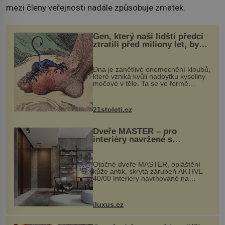
mezi členy veřejnosti nadále způsobuje zmatek.
Gen, který naši lidští předci
ztratili před miliony let, by
mohl pomoci s léčbou
„nemoci králů“
Dna je zánětlivé onemocnění kloubů,
které vzniká kvůli nadbytku kyseliny
močové v těle. Ta se ve formě
krystalků ukládá v blízkosti kloubů,
nejčastěji přitom postihuje palce na
nohou, a způsobuje bole...
21stoleti.cz
Dveře MASTER – pro
interiéry navržené s
rozumem i vášní!
Otočné dveře MASTER, opláštění
kůže antik, skrytá zárubeň AKTIVE
40/00 Interiéry navrhované na
zakázku často vyžadují atypické
rozměry nejen nábytku, ale i
otvorových prvků. Technické zázemí
iluxus.cz
dnes umož...