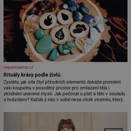
nejsemsama.cz
Rituály krásy podle živlů
Zjistěte, jak síla čtyř přírodních elementů dokáže proměnit
vaši koupelnu v posvátný prostor pro omlazení těla i
zklidnění unavené mysli. Jak pečovat o pleť a tělo v souladu
s hvězdami? Každá z nás v sobě nese otisk vesmíru, který
se projevuje nejen v naší povaze, ale i v potřebách naší
pokožky. Ohnivá znamení Ženy narozené ve znamení Berana,
Lva a Střelce v sobě nesou žár, odvahu a neutuchající elán.
Vaše