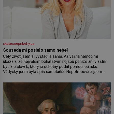
skutecnepribehy.cz
Souseda mi poslalo samo nebe!
Celý život jsem si vystačila sama. Až vážná nemoc mi
ukázala, že největším bohatstvím nejsou peníze ani vlastní
byt, ale člověk, který je ochotný podat pomocnou ruku.
Vždycky jsem byla spíš samotářka. Nepotřebovala jsem
kolem sebe partu kamarádek ani partnera. Stačily mi knihy,
práce a hlavně klid. Hned po studiích jsem odešla z rodného
města,