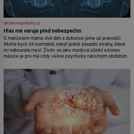
skutecnepribehy.cz
Hlas mě varuje před nebezpečím
S manželem máme dvě děti a dokonce jsme už prarodiči.
Mohla bych žít normálně, nebýt jedné zásadní změny, která
mi nabourala mysl. Živím se jako mzdová účetní a konec
měsíce je pro mě vždy velice psychicky náročným obdobím.
Od té chvíle, co máme vnoučata, mi dcera čím dál častěji volá
o pomoc, co se hlídání týče. Dalo by se