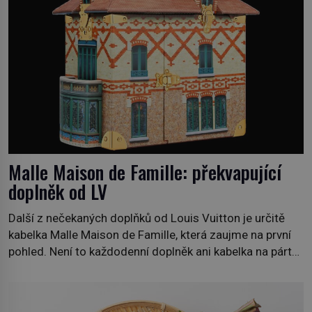
Malle Maison de Famille: překvapující
doplněk od LV
Další z nečekaných doplňků od Louis Vuitton je určitě
kabelka Malle Maison de Famille, která zaujme na první
pohled. Není to každodenní doplněk ani kabelka na párty,
ale symbol tradice a bohaté historie značky. Jde o poctu
Nicolase Ghesquièra rodinnému sídlu Vuittonů na
adrese 18 Rue Louis Vuitton, které bylo postaveno v