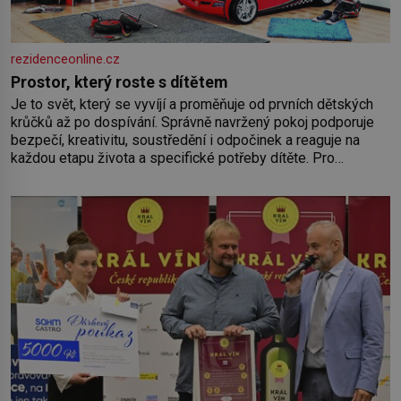
rezidenceonline.cz
Prostor, který roste s dítětem
Je to svět, který se vyvíjí a proměňuje od prvních dětských
krůčků až po dospívání. Správně navržený pokoj podporuje
bezpečí, kreativitu, soustředění i odpočinek a reaguje na
každou etapu života a specifické potřeby dítěte. Pro
nejmenší je klíčová jednoduchost, měkkost a bezpečí, proto
by pokoj miminka měl působit především klidně a útulně.
Předškolní věk je