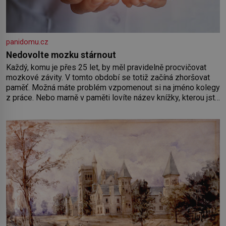
panidomu.cz
Nedovolte mozku stárnout
Každý, komu je přes 25 let, by měl pravidelně procvičovat
mozkové závity. V tomto období se totiž začíná zhoršovat
paměť. Možná máte problém vzpomenout si na jméno kolegy
z práce. Nebo marně v paměti lovíte název knížky, kterou jste
nedávno přečetli. Je to opravdu tak, s věkem jako kdyby se
paměť rozhodla stávkovat. Cvičte