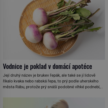
roce 1869. […]
Vodnice je poklad v domácí apotéce
Její druhý název je brukev řepák, ale také se jí lidově
říkalo kvaka nebo rabská řepa, to prý podle uherského
města Rábu, protože prý snáší podobné vlhké podnebí,
jako je tam. Určitě jste se s ní už setkali, třeba na trzích,
někdy i v obchodech. Její bulvy jsou bílé, nahoře někdy
fialové a chutí […]