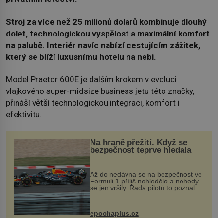
Stroj za více než 25 milionů dolarů kombinuje dlouhý
dolet, technologickou vyspělost a maximální komfort
na palubě. Interiér navíc nabízí cestujícím zážitek,
který se blíží luxusnímu hotelu na nebi.
Model Praetor 600E je dalším krokem v evoluci
vlajkového super-midsize business jetu této značky,
přináší větší technologickou integraci, komfort i
efektivitu.
Na hraně přežití. Když se
bezpečnost teprve hledala
Až do nedávna se na bezpečnost ve
Formuli 1 příliš nehledělo a nehody
se jen vršily. Řada pilotů to poznala
na vlastní kůži, často s trvalými
následky nebo bohužel i ztrátou
života. Dnes nepochopiteln...
epochaplus.cz