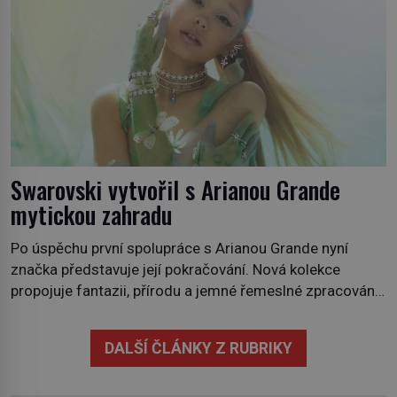
Swarovski vytvořil s Arianou Grande
mytickou zahradu
Po úspěchu první spolupráce s Arianou Grande nyní
značka představuje její pokračování. Nová kolekce
propojuje fantazii, přírodu a jemné řemeslné zpracování
do svěžího, prosvětleného designového příběhu. Téměř
třicítka šperků působí hravě a zároveň rafinovaně.
DALŠÍ ČLÁNKY Z RUBRIKY
Spolupráce mezi značkou Swarovski a zpěvačkou a
herečkou Arianou Grande vstupuje do nové kapitoly. Po
debutové kolekci, která představila moderní […]