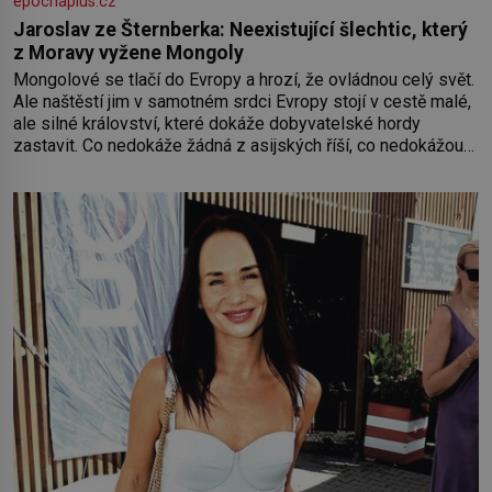
epochaplus.cz
Jaroslav ze Šternberka: Neexistující šlechtic, který
z Moravy vyžene Mongoly
Mongolové se tlačí do Evropy a hrozí, že ovládnou celý svět.
Ale naštěstí jim v samotném srdci Evropy stojí v cestě malé,
ale silné království, které dokáže dobyvatelské hordy
zastavit. Co nedokáže žádná z asijských říší, co nedokážou
Němci – to dokáže český král. Nebo že by ne? Mongolové
od roku 1223 postupují podél Kaspického a Azovského
moře,