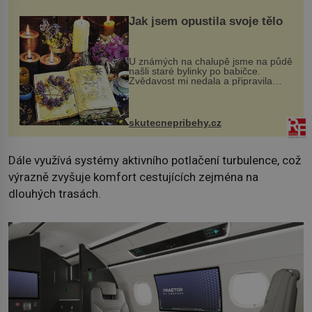
Jak jsem opustila svoje tělo
U známých na chalupě jsme na půdě
našli staré bylinky po babičce.
Zvědavost mi nedala a připravila
jsem si z nich lektvar… Zimní pobyt
na chalupě se pro mě vlastní vinou
změnil v děsivý zážitek, na kt...
skutecnepribehy.cz
Dále využívá systémy aktivního potlačení turbulence, což
výrazně zvyšuje komfort cestujících zejména na
dlouhých trasách.