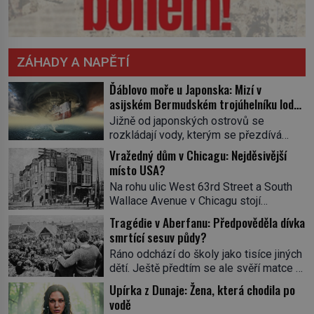
ZÁHADY A NAPĚTÍ
Ďáblovo moře u Japonska: Mizí v
asijském Bermudském trojúhelníku lodě
ve spárech neznámé síly?
Jižně od japonských ostrovů se
rozkládají vody, kterým se přezdívá
Ďáblovo moře. Vypráví se o lodích
Vražedný dům v Chicagu: Nejděsivější
mizejících beze stopy, podivných
místo USA?
světlech, zrádných proudech i mořských
Na rohu ulic West 63rd Street a South
dracích, kteří měli tyto končiny střežit už
Wallace Avenue v Chicagu stojí
v dávných legendách. Je tichomořský
nenápadná pošta. Nemá žádný speciální
Dračí trojúhelník skutečně prokletým
Tragédie v Aberfanu: Předpověděla dívka
nápis ani pamětní desku. A přesto prý
místem, nebo se zde jen nebezpečná
smrtící sesuv půdy?
místní zaměstnanci neradi chodí do
příroda proměnila v jednu z
Ráno odchází do školy jako tisíce jiných
sklepa. Právě tady totiž sídlil sériový
nejpůsobivějších námořních záhad? […]
dětí. Ještě předtím se ale svěří matce s
vrah H. H. Holmes a také
podivným snem. Ve škole, kterou dobře
nejpropracovanější past na lidi
Upírka z Dunaje: Žena, která chodila po
zná, tentokrát nevidí budovu ani
v dějinách americké kriminalistiky.
vodě
spolužáky. Místo nich se před ní tyčí
Herman Webster Mudgett (1861–1896)