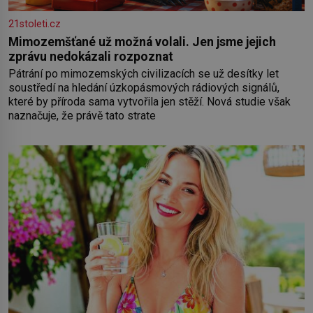
21stoleti.cz
Mimozemšťané už možná volali. Jen jsme jejich
zprávu nedokázali rozpoznat
Pátrání po mimozemských civilizacích se už desítky let
soustředí na hledání úzkopásmových rádiových signálů,
které by příroda sama vytvořila jen stěží. Nová studie však
naznačuje, že právě tato strate