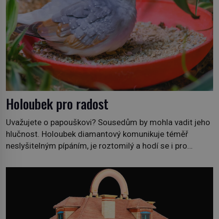
Holoubek pro radost
Uvažujete o papouškovi? Sousedům by mohla vadit jeho
hlučnost. Holoubek diamantový komunikuje téměř
neslyšitelným pípáním, je roztomilý a hodí se i pro
chovatele začátečníky. Jedná se o nenáročného
klidného ptáčka, který většinu dne jen posedává. Hodně
času tráví na zemi, kde sbírá zbytky semínek Jeho
domovinou je prakticky celá Austrálie s výjimkou
pobřežní oblasti. […]