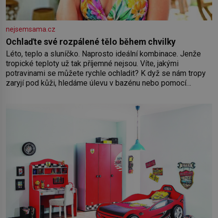
nejsemsama.cz
Ochlaďte své rozpálené tělo během chvilky
Léto, teplo a sluníčko. Naprosto ideální kombinace. Jenže
tropické teploty už tak příjemné nejsou. Víte, jakými
potravinami se můžete rychle ochladit? K dyž se nám tropy
zaryjí pod kůži, hledáme úlevu v bazénu nebo pomocí
klimatizace. Jenže ne vždycky můžeme být v jejich blízkosti.
Nemusíte však zoufat. Pokud budete mít promyšlený
jídelníček, žadné pařáky si na vás