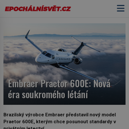
Embraer Praetor 600E: Nová
éra soukromého létání
Brazilský výrobce Embraer představil nový model
Praetor 600E, kterým chce posunout standardy v
privátním letectví.