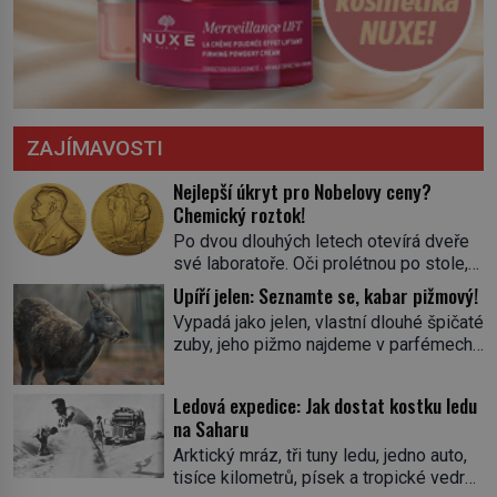
ZAJÍMAVOSTI
Nejlepší úkryt pro Nobelovy ceny?
Chemický roztok!
Po dvou dlouhých letech otevírá dveře
své laboratoře. Oči prolétnou po stole,
aby pak ulpěly na regálu, kde se nachází
Upíří jelen: Seznamte se, kabar pižmový!
všemožné látky. Hledá žluto-oranžovou
Vypadá jako jelen, vlastní dlouhé špičaté
tekutinu, jakmile ji zahlédne, nesmírně
zuby, jeho pižmo najdeme v parfémech
se mu uleví. Teď může svůj plán
celého světa a narazit na něj je velice
dokončit. Pod termínem aqua regia se
těžké. Tato charakteristika sedí na
skrývá směs s názvem lučavka
Ledová expedice: Jak dostat kostku ledu
jediného zástupce zvířecí říše – kabara
královská. Svůj přídomek nemá pro nic
na Saharu
pižmového. V Evropě ho jako první
za nic, […]
Arktický mráz, tři tuny ledu, jedno auto,
popíše švédský botanik Carl Linné
tisíce kilometrů, písek a tropické vedro.
(1707–1778), jenže v Asii o něm ví už