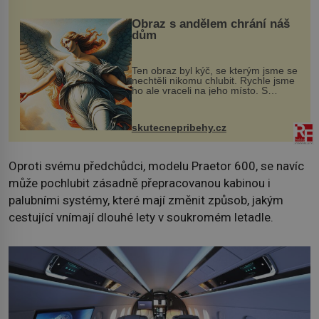
Obraz s andělem chrání náš
dům
Ten obraz byl kýč, se kterým jsme se
nechtěli nikomu chlubit. Rychle jsme
ho ale vraceli na jeho místo. S
manželem Vaškem jsme si pořídili
chaloupku, takový domek na severu
Čech, kde jsme si naplánova...
skutecnepribehy.cz
Oproti svému předchůdci, modelu Praetor 600, se navíc
může pochlubit zásadně přepracovanou kabinou i
palubními systémy, které mají změnit způsob, jakým
cestující vnímají dlouhé lety v soukromém letadle.