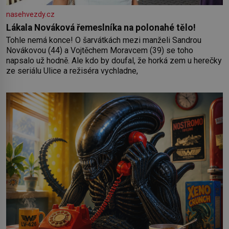
nasehvezdy.cz
Lákala Nováková řemeslníka na polonahé tělo!
Tohle nemá konce! O šarvátkách mezi manželi Sandrou
Novákovou (44) a Vojtěchem Moravcem (39) se toho
napsalo už hodně. Ale kdo by doufal, že horká zem u herečky
ze seriálu Ulice a režiséra vychladne,