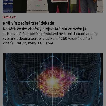
iluxus.cz
Král vín začíná třetí dekádu
Největší český vinařský projekt Král vín ve svém již
jednadvacátém ročníku představil nejlepší domácí vína. Ta
vybírala odborná porota z celkem 1260 vzorků od 157
vinařů. Král vín, který se – i pře