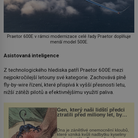
Praetor 600E v rámci modernizace celé řady Praetor doplňuje
menší model 500E.
Asistovaná inteligence
Z technologického hlediska patří Praetor 600E mezi
nejpokročilejší letouny své kategorie. Zachovává plně
fly-by-wire řízení, které přispívá k vyšší přesnosti letu,
nižší zátěži pilotů a efektivnějšímu využití paliva.
Gen, který naši lidští předci
ztratili před miliony let, by
mohl pomoci s léčbou
„nemoci králů“
Dna je zánětlivé onemocnění kloubů,
které vzniká kvůli nadbytku kyseliny