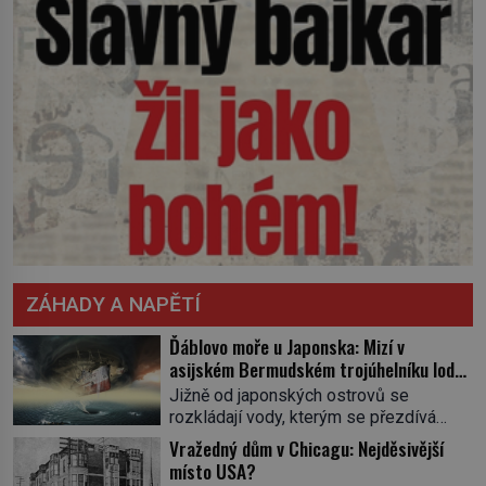
ZÁHADY A NAPĚTÍ
Ďáblovo moře u Japonska: Mizí v
asijském Bermudském trojúhelníku lodě
ve spárech neznámé síly?
Jižně od japonských ostrovů se
rozkládají vody, kterým se přezdívá
Ďáblovo moře. Vypráví se o lodích
Vražedný dům v Chicagu: Nejděsivější
mizejících beze stopy, podivných
místo USA?
světlech, zrádných proudech i mořských