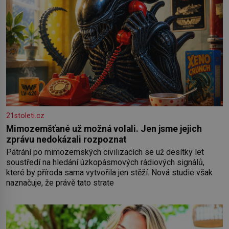
21stoleti.cz
Mimozemšťané už možná volali. Jen jsme jejich
zprávu nedokázali rozpoznat
Pátrání po mimozemských civilizacích se už desítky let
soustředí na hledání úzkopásmových rádiových signálů,
které by příroda sama vytvořila jen stěží. Nová studie však
naznačuje, že právě tato strate