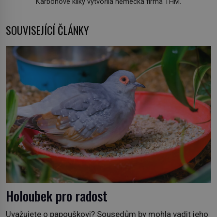
Karbonové kliky vytvořila německá firma THM.
SOUVISEJÍCÍ ČLÁNKY
Holoubek pro radost
Uvažujete o papouškovi? Sousedům by mohla vadit jeho