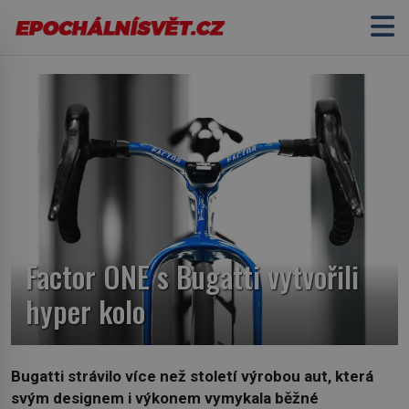
Factor ONE s Bugatti vytvořili
hyper kolo
Bugatti strávilo více než století výrobou aut, která
svým designem i výkonem vymykala běžné