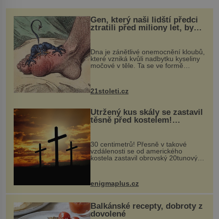
Gen, který naši lidští předci
ztratili před miliony let, by
mohl pomoci s léčbou
„nemoci králů“
Dna je zánětlivé onemocnění kloubů,
které vzniká kvůli nadbytku kyseliny
močové v těle. Ta se ve formě
krystalků ukládá v blízkosti kloubů,
nejčastěji přitom postihuje palce na
nohou, a způsobuje bole...
21stoleti.cz
Utržený kus skály se zastavil
těsně před kostelem!
Ochránila ho boží síla?
30 centimetrů! Přesně v takové
vzdálenosti se od amerického
kostela zastavil obrovský 20tunový
balvan, který se v květnu 2014
nečekaně odtrhl od nedaleké skály
při její demolici. Podle místních stojí
enigmaplus.cz
...
Balkánské recepty, dobroty z
dovolené