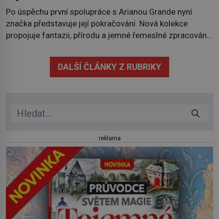
Po úspěchu první spolupráce s Arianou Grande nyní
značka představuje její pokračování. Nová kolekce
propojuje fantazii, přírodu a jemné řemeslné zpracování
do svěžího, prosvětleného designového příběhu. Téměř
třicítka šperků působí hravě a zároveň rafinovaně.
DALŠÍ ČLÁNKY Z RUBRIKY
Spolupráce mezi značkou Swarovski a zpěvačkou a
herečkou Arianou Grande vstupuje do nové kapitoly. Po
debutové kolekci, která představila moderní […]
reklama