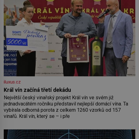
iluxus.cz
Král vín začíná třetí dekádu
Největší český vinařský projekt Král vín ve svém již
jednadvacátém ročníku představil nejlepší domácí vína. Ta
vybírala odborná porota z celkem 1260 vzorků od 157
vinařů. Král vín, který se – i pře