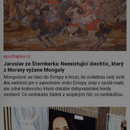
epochaplus.cz
Jaroslav ze Šternberka: Neexistující šlechtic, který
z Moravy vyžene Mongoly
Mongolové se tlačí do Evropy a hrozí, že ovládnou celý svět.
Ale naštěstí jim v samotném srdci Evropy stojí v cestě malé,
ale silné království, které dokáže dobyvatelské hordy
zastavit. Co nedokáže žádná z asijských říší, co nedokážou
Němci – to dokáže český král. Nebo že by ne? Mongolové
od roku 1223 postupují podél Kaspického a Azovského
moře,