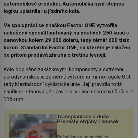
automobilové produkci. Automobilka nyní stejnou
logiku uplatnila i ​​u jízdního kola.
Ve spolupráci se značkou Factor ONE vytvořila
nabušený speciál limitovaný na pouhých 250 kusů s
cenovkou kolem 29 600 dolarů, tedy téměř 600 tisíc
korun. Standardní Factor ONE, na kterém je založen,
se přitom prodává zhruba o třetinu levněji.
Kolo doplněné zakázkovými komponenty a extrémní
aerodynamikou je záměrně vytvořeno mimo regule UCI,
tedy Mezinárodní cyklistické unie. Její pravidla totiž
například stanovují, že závodní vidlice nesmí být širší než
115 mm.
Transplantace a duše.
Přenesly orgány i kousek
osobnosti dárce?
Ročně jsou v nemocnicích