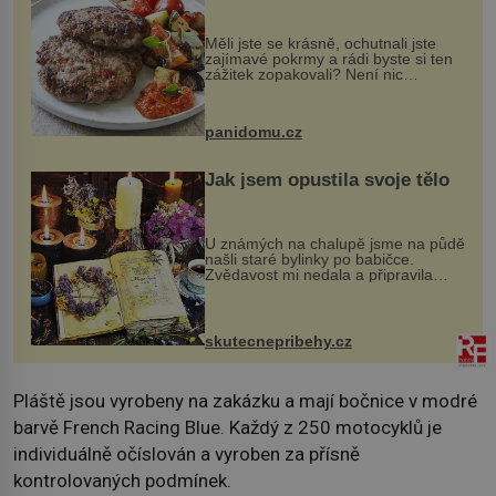
Měli jste se krásně, ochutnali jste
zajímavé pokrmy a rádi byste si ten
zážitek zopakovali? Není nic
snazšího. Pljeskavica (10 porcí)
Možná jste ji ochutnali na dovolené v
bývalé Jugoslávii, lze ji vi...
panidomu.cz
Jak jsem opustila svoje tělo
U známých na chalupě jsme na půdě
našli staré bylinky po babičce.
Zvědavost mi nedala a připravila
jsem si z nich lektvar… Zimní pobyt
na chalupě se pro mě vlastní vinou
změnil v děsivý zážitek, na kt...
skutecnepribehy.cz
Pláště jsou vyrobeny na zakázku a mají bočnice v modré
barvě French Racing Blue. Každý z 250 motocyklů je
individuálně očíslován a vyroben za přísně
kontrolovaných podmínek.