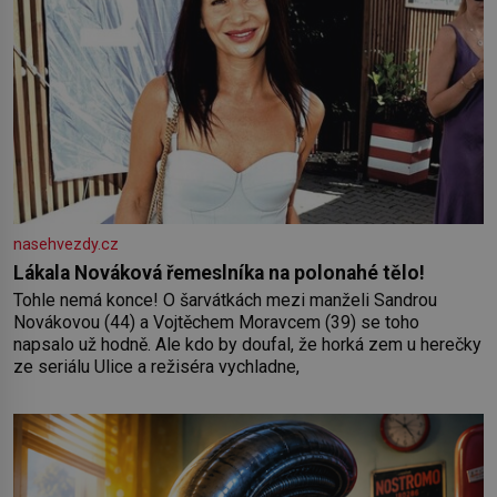
nasehvezdy.cz
Lákala Nováková řemeslníka na polonahé tělo!
Tohle nemá konce! O šarvátkách mezi manželi Sandrou
Novákovou (44) a Vojtěchem Moravcem (39) se toho
napsalo už hodně. Ale kdo by doufal, že horká zem u herečky
ze seriálu Ulice a režiséra vychladne,