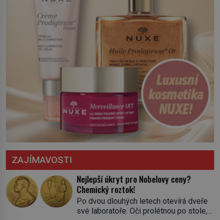
ZAJÍMAVOSTI
Nejlepší úkryt pro Nobelovy ceny?
Chemický roztok!
Po dvou dlouhých letech otevírá dveře
své laboratoře. Oči prolétnou po stole,