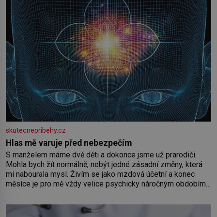
skutecnepribehy.cz
Hlas mě varuje před nebezpečím
S manželem máme dvě děti a dokonce jsme už prarodiči.
Mohla bych žít normálně, nebýt jedné zásadní změny, která
mi nabourala mysl. Živím se jako mzdová účetní a konec
měsíce je pro mě vždy velice psychicky náročným obdobím.
Od té chvíle, co máme vnoučata, mi dcera čím dál častěji volá
o pomoc, co se hlídání týče. Dalo by se