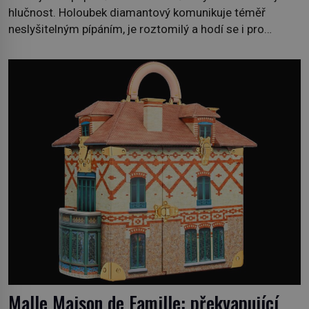
hlučnost. Holoubek diamantový komunikuje téměř
neslyšitelným pípáním, je roztomilý a hodí se i pro
chovatele začátečníky. Jedná se o nenáročného
klidného ptáčka, který většinu dne jen posedává. Hodně
času tráví na zemi, kde sbírá zbytky semínek Jeho
domovinou je prakticky celá Austrálie s výjimkou
pobřežní oblasti. […]
Malle Maison de Famille: překvapující