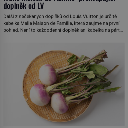
doplněk od LV
Další z nečekaných doplňků od Louis Vuitton je určitě
kabelka Malle Maison de Famille, která zaujme na první
pohled. Není to každodenní doplněk ani kabelka na párty,
ale symbol tradice a bohaté historie značky. Jde o poctu
Nicolase Ghesquièra rodinnému sídlu Vuittonů na
adrese 18 Rue Louis Vuitton, které bylo postaveno v
roce 1869. […]