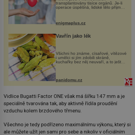
transplantovány tisíce orgánů. Je-li
operace úspěšná, lidské tělo přijme
darovaný orgán za své a pacient
může vést plnohodnotný život. Ale co
když při transplantaci nepřijímám...
enigmaplus.cz
Vavřín jako lék
Všichni ho známe, císařové, vítězové
i umělci si jím zdobili skráně,
kuchařky bez něj neuvaří, a to ještě
nevíte, že bobkový list může výrazně
zmírnit některé naše neduhy.
Obsahuje v malém množství ně...
panidomu.cz
Vidlice Bugatti Factor ONE však má šířku 147 mm a je
speciálně tvarována tak, aby aktivně řídila proudění
vzduchu kolem brzdového třmenu.
Všechno je tedy podřízeno maximálnímu výkonu, který si
ale můžete užít jen sami pro sebe a nikoliv v oficiálním