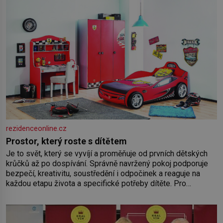
rezidenceonline.cz
Prostor, který roste s dítětem
Je to svět, který se vyvíjí a proměňuje od prvních dětských
krůčků až po dospívání. Správně navržený pokoj podporuje
bezpečí, kreativitu, soustředění i odpočinek a reaguje na
každou etapu života a specifické potřeby dítěte. Pro
nejmenší je klíčová jednoduchost, měkkost a bezpečí, proto
by pokoj miminka měl působit především klidně a útulně.
Předškolní věk je