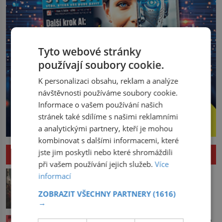
Tyto webové stránky
používají soubory cookie.
K personalizaci obsahu, reklam a analýze
návštěvnosti používáme soubory cookie.
Informace o vašem používání našich
stránek také sdílíme s našimi reklamními
a analytickými partnery, kteří je mohou
kombinovat s dalšími informacemi, které
jste jim poskytli nebo které shromáždili
HISTORIE
při vašem používání jejich služeb.
Více
Pád Maximiliena Robespierra: Zuřivého
informací
jakobína nikdo nelitoval?
ZOBRAZIT VŠECHNY PARTNERY
(1616)
V horké letní noci trpí Robespierre
→
krutými bolestmi. Zmítá se na lůžku a
hlavou mu víří kolotoč myšlenek. Když
Vařila prvorepubliková hospodyně podle