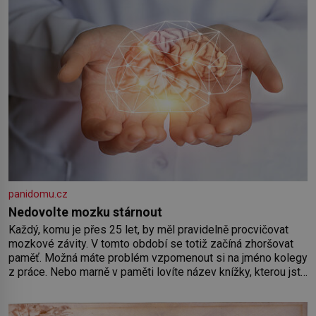
panidomu.cz
Nedovolte mozku stárnout
Každý, komu je přes 25 let, by měl pravidelně procvičovat
mozkové závity. V tomto období se totiž začíná zhoršovat
paměť. Možná máte problém vzpomenout si na jméno kolegy
z práce. Nebo marně v paměti lovíte název knížky, kterou jste
nedávno přečetli. Je to opravdu tak, s věkem jako kdyby se
paměť rozhodla stávkovat. Cvičte