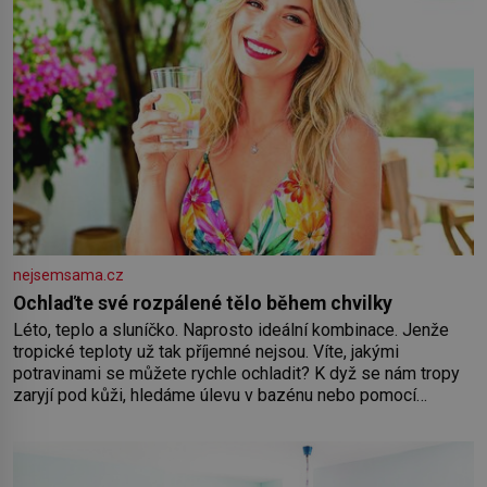
nejsemsama.cz
Ochlaďte své rozpálené tělo během chvilky
Léto, teplo a sluníčko. Naprosto ideální kombinace. Jenže
tropické teploty už tak příjemné nejsou. Víte, jakými
potravinami se můžete rychle ochladit? K dyž se nám tropy
zaryjí pod kůži, hledáme úlevu v bazénu nebo pomocí
klimatizace. Jenže ne vždycky můžeme být v jejich blízkosti.
Nemusíte však zoufat. Pokud budete mít promyšlený
jídelníček, žadné pařáky si na vás