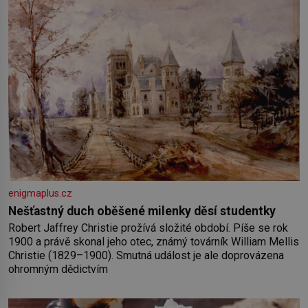
enigmaplus.cz
Nešťastný duch oběšené milenky děsí studentky
Robert Jaffrey Christie prožívá složité období. Píše se rok
1900 a právě skonal jeho otec, známý továrník William Mellis
Christie (1829–1900). Smutná událost je ale doprovázena
ohromným dědictvím