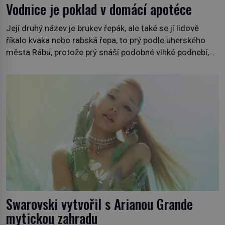
Vodnice je poklad v domácí apotéce
Její druhý název je brukev řepák, ale také se jí lidově
říkalo kvaka nebo rabská řepa, to prý podle uherského
města Rábu, protože prý snáší podobné vlhké podnebí,
jako je tam. Určitě jste se s ní už setkali, třeba na trzích,
někdy i v obchodech. Její bulvy jsou bílé, nahoře někdy
fialové a chutí […]
Swarovski vytvořil s Arianou Grande
mytickou zahradu