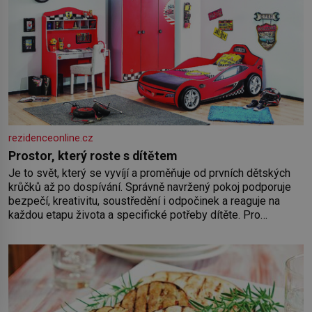
rezidenceonline.cz
Prostor, který roste s dítětem
Je to svět, který se vyvíjí a proměňuje od prvních dětských
krůčků až po dospívání. Správně navržený pokoj podporuje
bezpečí, kreativitu, soustředění i odpočinek a reaguje na
každou etapu života a specifické potřeby dítěte. Pro
nejmenší je klíčová jednoduchost, měkkost a bezpečí, proto
by pokoj miminka měl působit především klidně a útulně.
Předškolní věk je