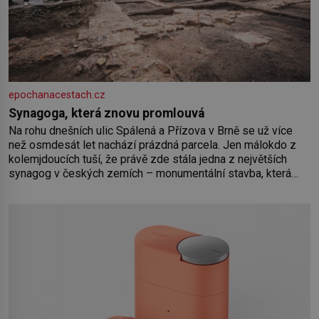
epochanacestach.cz
Synagoga, která znovu promlouvá
Na rohu dnešních ulic Spálená a Přízova v Brně se už více
než osmdesát let nachází prázdná parcela. Jen málokdo z
kolemjdoucích tuší, že právě zde stála jedna z největších
synagog v českých zemích – monumentální stavba, která
byla po desetiletí symbolem sebevědomé a prosperující
židovské komunity. Brněnská Velká synagoga byla
slavnostně otevřena v roce