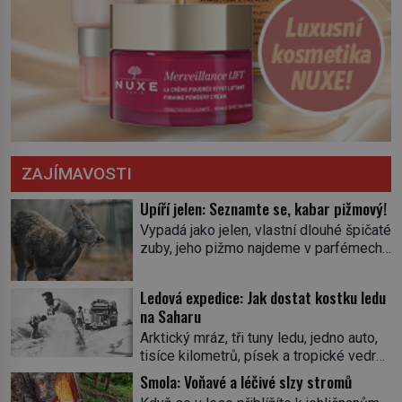
ZAJÍMAVOSTI
Upíří jelen: Seznamte se, kabar pižmový!
Vypadá jako jelen, vlastní dlouhé špičaté
zuby, jeho pižmo najdeme v parfémech
celého světa a narazit na něj je velice
těžké. Tato charakteristika sedí na
Ledová expedice: Jak dostat kostku ledu
jediného zástupce zvířecí říše – kabara
na Saharu
pižmového. V Evropě ho jako první
Arktický mráz, tři tuny ledu, jedno auto,
popíše švédský botanik Carl Linné
tisíce kilometrů, písek a tropické vedro.
(1707–1778), jenže v Asii o něm ví už
To je ve zkratce zdánlivě nesplnitelná
celá staletí. Zvíře připomíná jelena,
Smola: Voňavé a léčivé slzy stromů
výzva, která se promění v úžasné
v kohoutku dosahuje […]