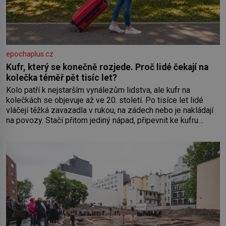
epochaplus.cz
Kufr, který se konečně rozjede. Proč lidé čekají na
kolečka téměř pět tisíc let?
Kolo patří k nejstarším vynálezům lidstva, ale kufr na
kolečkách se objevuje až ve 20. století. Po tisíce let lidé
vláčejí těžká zavazadla v rukou, na zádech nebo je nakládají
na povozy. Stačí přitom jediný nápad, připevnit ke kufru
kolečka. Jenže právě ten nikdo dlouho nedostane. Až jednou
se na letišti ozve věta, která změní