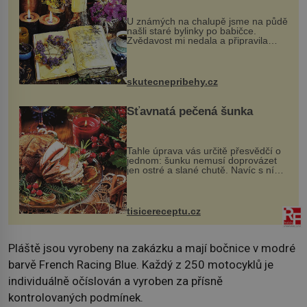
U známých na chalupě jsme na půdě
našli staré bylinky po babičce.
Zvědavost mi nedala a připravila
jsem si z nich lektvar… Zimní pobyt
na chalupě se pro mě vlastní vinou
změnil v děsivý zážitek, na kt...
skutecnepribehy.cz
Šťavnatá pečená šunka
Tahle úprava vás určitě přesvědčí o
jednom: šunku nemusí doprovázet
jen ostré a slané chutě. Navíc s ní
nakrmíte poměrně hodně hladových
krků. Ingredience sádlo 3 kg šunky
vcelku 3 stroužky česneku hl...
tisicereceptu.cz
Pláště jsou vyrobeny na zakázku a mají bočnice v modré
barvě French Racing Blue. Každý z 250 motocyklů je
individuálně očíslován a vyroben za přísně
kontrolovaných podmínek.