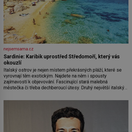
nejsemsama.cz
Sardinie: Karibik uprostřed Středomoří, který vás
okouzlí
Italský ostrov je nejen místem překrásných pláží, které se
vyrovnají těm exotickým. Najdete na něm i spousty
zajímavostí k objevování. Fascinující stará malebná
městečka či třeba dechberoucí útesy. Druhý největší italský
ostrov o velikosti přibližně jedné třetiny České republiky vás
ohromí nejen svými plážemi s bílým pískem jako v Karibiku,
ale i divokou krajinou, také bohatou historií i luxusem.Zjistěte,