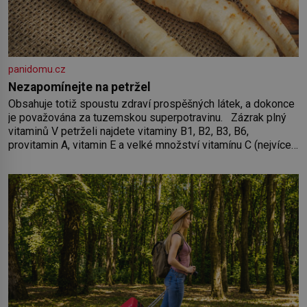
panidomu.cz
Nezapomínejte na petržel
Obsahuje totiž spoustu zdraví prospěšných látek, a dokonce
je považována za tuzemskou superpotravinu. Zázrak plný
vitaminů V petrželi najdete vitaminy B1, B2, B3, B6,
provitamin A, vitamin E a velké množství vitamínu C (nejvíce
ho má nať, dokonce třikrát více než pomeranč, v kořeni je
také, ale je ho desetkrát méně), a kyselinu listovou. Ale