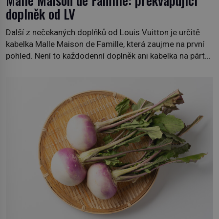
Malle Maison de Famille: překvapující
doplněk od LV
Další z nečekaných doplňků od Louis Vuitton je určitě
kabelka Malle Maison de Famille, která zaujme na první
pohled. Není to každodenní doplněk ani kabelka na párty,
ale symbol tradice a bohaté historie značky. Jde o poctu
Nicolase Ghesquièra rodinnému sídlu Vuittonů na
adrese 18 Rue Louis Vuitton, které bylo postaveno v
roce 1869. […]