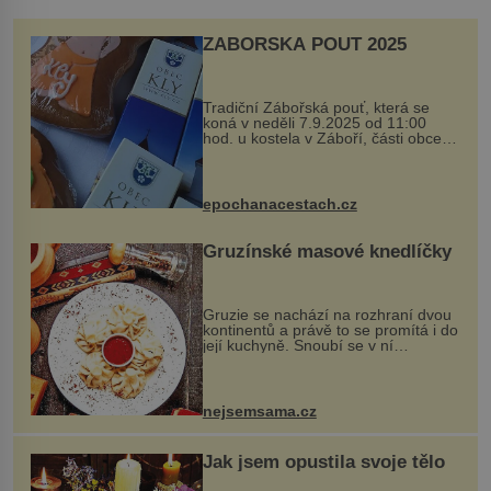
ZÁBOŘSKÁ POUŤ 2025
Tradiční Zábořská pouť, která se
koná v neděli 7.9.2025 od 11:00
hod. u kostela v Záboří, části obce
Kly u Mělníka. V programu naleznete
komentovanou prohlídku kostela,
dobovou hudbu, řemesla, atrakce...
epochanacestach.cz
Gruzínské masové knedlíčky
Gruzie se nachází na rozhraní dvou
kontinentů a právě to se promítá i do
její kuchyně. Snoubí se v ní
evropské a asijské chutě a díky tomu
vznikají rozmanité a chuťově bohaté
pokrmy, které rozhodně st...
nejsemsama.cz
Jak jsem opustila svoje tělo