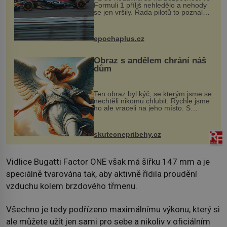
Formuli 1 příliš nehledělo a nehody
se jen vršily. Řada pilotů to poznala
na vlastní kůži, často s trvalými
následky nebo bohužel i ztrátou
života. Dnes nepochopiteln...
epochaplus.cz
Obraz s andělem chrání náš
dům
Ten obraz byl kýč, se kterým jsme se
nechtěli nikomu chlubit. Rychle jsme
ho ale vraceli na jeho místo. S
manželem Vaškem jsme si pořídili
chaloupku, takový domek na severu
Čech, kde jsme si naplánova...
skutecnepribehy.cz
Vidlice Bugatti Factor ONE však má šířku 147 mm a je
speciálně tvarována tak, aby aktivně řídila proudění
vzduchu kolem brzdového třmenu.
Všechno je tedy podřízeno maximálnímu výkonu, který si
ale můžete užít jen sami pro sebe a nikoliv v oficiálním