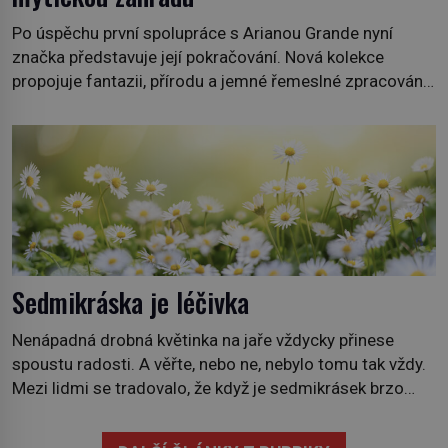
Po úspěchu první spolupráce s Arianou Grande nyní
značka představuje její pokračování. Nová kolekce
propojuje fantazii, přírodu a jemné řemeslné zpracování
do svěžího, prosvětleného designového příběhu. Téměř
třicítka šperků působí hravě a zároveň rafinovaně.
Spolupráce mezi značkou Swarovski a zpěvačkou a
herečkou Arianou Grande vstupuje do nové kapitoly. Po
debutové kolekci, která představila moderní […]
Sedmikráska je léčivka
Nenápadná drobná květinka na jaře vždycky přinese
spoustu radosti. A věřte, nebo ne, nebylo tomu tak vždy.
Mezi lidmi se tradovalo, že když je sedmikrásek brzo
zjara moc, nastane chudoba a hlad, protože bude
mizerná úroda. Odtud také její název chudobka. Ale