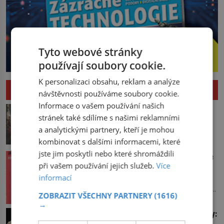
Tyto webové stránky
používají soubory cookie.
K personalizaci obsahu, reklam a analýze
HISTORIE
návštěvnosti používáme soubory cookie.
Informace o vašem používání našich
Pád Maximiliena Robespierra: Zuřivého
stránek také sdílíme s našimi reklamními
jakobína nikdo nelitoval?
a analytickými partnery, kteří je mohou
V horké letní noci trpí Robespierre
kombinovat s dalšími informacemi, které
krutými bolestmi. Zmítá se na lůžku a
hlavou mu víří kolotoč myšlenek. Když
jste jim poskytli nebo které shromáždili
Vařila prvorepubliková hospodyně podle
se probere z mdlob, vzpomene si na
sandtnerek?
při vašem používání jejich služeb.
Více
jednu z pařížských jasnovidek, kterou
informací
Hospodyně Františka přemítá, co bude
před lety navštívil. Prorokovala mu
dneska vařit. Pracuje v rodině pana rady
tragický osud. Tehdy se jí vysmál.
ZOBRAZIT VŠECHNY PARTNERY
(1616)
a ten má mlsný jazýček. Zalistuje proto
„Robespierre to dotáhne hodně daleko,“
→
rychle v jedné ze „sandtnerek“.
Úchvatné tiáry britské královské rodiny:
prohlásil o něm jiný významný
„Zaplaťpánbůh, že už nemusíme chodit
Svatební klenot Alžbětě II. praskl
francouzský revolucionář, Honoré de