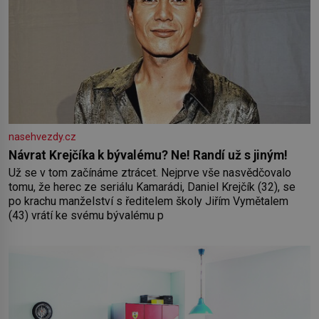
nasehvezdy.cz
Návrat Krejčíka k bývalému? Ne! Randí už s jiným!
Už se v tom začínáme ztrácet. Nejprve vše nasvědčovalo
tomu, že herec ze seriálu Kamarádi, Daniel Krejčík (32), se
po krachu manželství s ředitelem školy Jiřím Vymětalem
(43) vrátí ke svému bývalému p