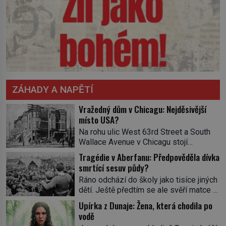
ZÁHADY A NAPĚTÍ
Vražedný dům v Chicagu: Nejděsivější
místo USA?
Na rohu ulic West 63rd Street a South
Wallace Avenue v Chicagu stojí
nenápadná pošta. Nemá žádný speciální
Tragédie v Aberfanu: Předpověděla dívka
nápis ani pamětní desku. A přesto prý
smrtící sesuv půdy?
místní zaměstnanci neradi chodí do
Ráno odchází do školy jako tisíce jiných
sklepa. Právě tady totiž sídlil sériový
dětí. Ještě předtím se ale svěří matce s
vrah H. H. Holmes a také
podivným snem. Ve škole, kterou dobře
nejpropracovanější past na lidi
Upírka z Dunaje: Žena, která chodila po
zná, tentokrát nevidí budovu ani
v dějinách americké kriminalistiky.
vodě
spolužáky. Místo nich se před ní tyčí
Herman Webster Mudgett (1861–1896)