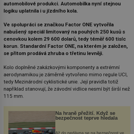
automobilové produkci. Automobilka nyní stejnou
logiku uplatnila i ​​u jízdního kola.
Ve spolupráci se značkou Factor ONE vytvořila
nabušený speciál limitovaný na pouhých 250 kusů s
cenovkou kolem 29 600 dolarů, tedy téměř 600 tisíc
korun. Standardní Factor ONE, na kterém je založen,
se přitom prodává zhruba o třetinu levněji.
Kolo doplněné zakázkovými komponenty a extrémní
aerodynamikou je záměrně vytvořeno mimo regule UCI,
tedy Mezinárodní cyklistické unie. Její pravidla totiž
například stanovují, že závodní vidlice nesmí být širší než
115 mm.
Na hraně přežití. Když se
bezpečnost teprve hledala
Až do nedávna se na bezpečnost ve