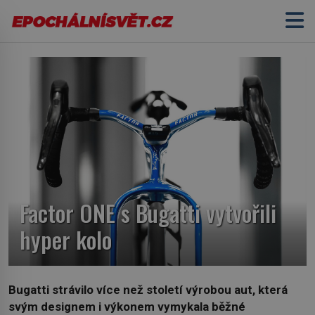
Factor ONE s Bugatti vytvořili
hyper kolo
Bugatti strávilo více než století výrobou aut, která
svým designem i výkonem vymykala běžné