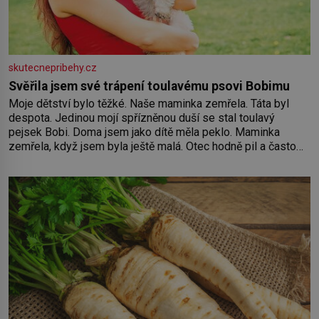
skutecnepribehy.cz
Svěřila jsem své trápení toulavému psovi Bobimu
Moje dětství bylo těžké. Naše maminka zemřela. Táta byl
despota. Jedinou mojí spřízněnou duší se stal toulavý
pejsek Bobi. Doma jsem jako dítě měla peklo. Maminka
zemřela, když jsem byla ještě malá. Otec hodně pil a často
dokázal propít skoro celou výplatu. Čtyři roky jsem chodila
do školy u nás na vesnici. Měli mě tam rádi, protože