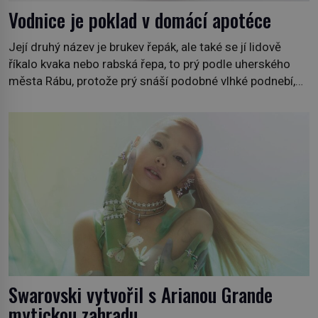
Vodnice je poklad v domácí apotéce
Její druhý název je brukev řepák, ale také se jí lidově
říkalo kvaka nebo rabská řepa, to prý podle uherského
města Rábu, protože prý snáší podobné vlhké podnebí,
jako je tam. Určitě jste se s ní už setkali, třeba na trzích,
někdy i v obchodech. Její bulvy jsou bílé, nahoře někdy
fialové a chutí […]
Swarovski vytvořil s Arianou Grande
mytickou zahradu