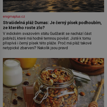
enigmaplus.cz
Strašidelná pláž Dumas: Je černý písek podhoubím,
ze kterého roste zlo?
V indickém svazovém státu Gudžarát se nachází část
pobřeží, které má hodně temnou pověst. Jistě k tomu
přispívá i černý písek této pláže. Proč má pláž takové
netypické zbarvení? Nakolik jsou pravd