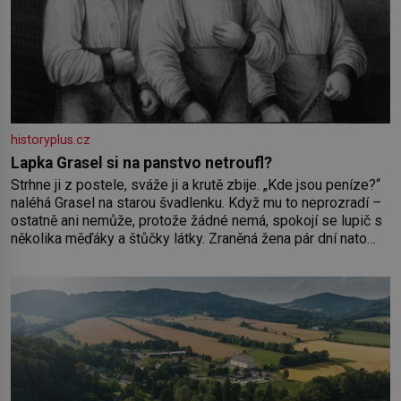
historyplus.cz
Lapka Grasel si na panstvo netroufl?
Strhne ji z postele, sváže ji a krutě zbije. „Kde jsou peníze?“
naléhá Grasel na starou švadlenku. Když mu to neprozradí –
ostatně ani nemůže, protože žádné nemá, spokojí se lupič s
několika měďáky a štůčky látky. Zraněná žena pár dní nato
umírá. Je to muž nebývale krutý. Jeho činy budí hrůzu ještě
dlouho po jeho smrti