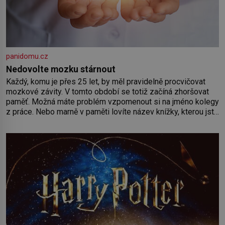
panidomu.cz
Nedovolte mozku stárnout
Každý, komu je přes 25 let, by měl pravidelně procvičovat
mozkové závity. V tomto období se totiž začíná zhoršovat
paměť. Možná máte problém vzpomenout si na jméno kolegy
z práce. Nebo marně v paměti lovíte název knížky, kterou jste
nedávno přečetli. Je to opravdu tak, s věkem jako kdyby se
paměť rozhodla stávkovat. Cvičte