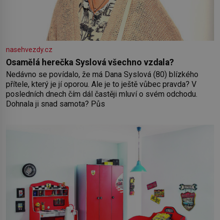
nasehvezdy.cz
Osamělá herečka Syslová všechno vzdala?
Nedávno se povídalo, že má Dana Syslová (80) blízkého
přítele, který je jí oporou. Ale je to ještě vůbec pravda? V
posledních dnech čím dál častěji mluví o svém odchodu.
Dohnala ji snad samota? Půs