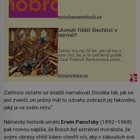
program se odehraje na Karlově a
Husově náměstí. Návštěvníci se
mohou těšit na víno, burčák, pes...
epochanacestach.cz
Utonuli říšští šlechtici v
latríně?
Táhne mu na 20 let, ale už lze o
něm říct, že je to ostřílený politik.
Císař Fridrich Barbarossa proto
posílá svého syna a dědice Jindřicha
VI. do Erfurtu, aby se stal
prostředníkem při řešení sporu m...
historyplus.cz
Zatímco ostatní se snažili namalovat člověka tak, jak se
jeví zvenčí, on jediný měl tu odvahu zobrazit jej takového,
jaký je ve svém nitru“.
Německý historik umění
Erwin Panofsky
(1892–1968)
pak rovnou napíše, že Bosch byl extrémní moralista, že
svými obrazy chtěl lidem otevřít oči, aby v zákoutích své