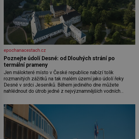
epochanacestach.cz
Poznejte údolí Desné: od Dlouhých strání po
termální prameny
Jen málokteré místo v České republice nabízí tolik
rozmanitých zážitků na tak malém území jako údolí řeky
Desné v srdci Jeseníků. Během jediného dne můžete
nahlédnout do útrob jedné z nejvýznamnějších vodních
elektráren v Evropě, vydat se na horské hřebeny, projet se na
koloběžce a den zakončit poznáváním památek ve Velkých
Losinách nebo v termálním