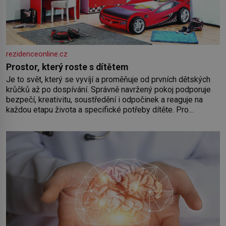
rezidenceonline.cz
Prostor, který roste s dítětem
Je to svět, který se vyvíjí a proměňuje od prvních dětských
krůčků až po dospívání. Správně navržený pokoj podporuje
bezpečí, kreativitu, soustředění i odpočinek a reaguje na
každou etapu života a specifické potřeby dítěte. Pro
nejmenší je klíčová jednoduchost, měkkost a bezpečí, proto
by pokoj miminka měl působit především klidně a útulně.
Předškolní věk je