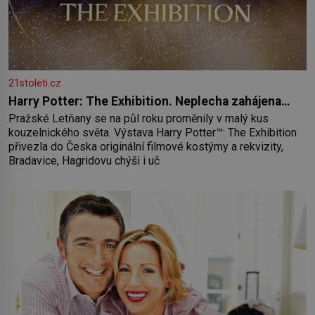
21stoleti.cz
Harry Potter: The Exhibition. Neplecha zahájena…
Pražské Letňany se na půl roku proměnily v malý kus
kouzelnického světa. Výstava Harry Potter™: The Exhibition
přivezla do Česka originální filmové kostýmy a rekvizity,
Bradavice, Hagridovu chýši i uč