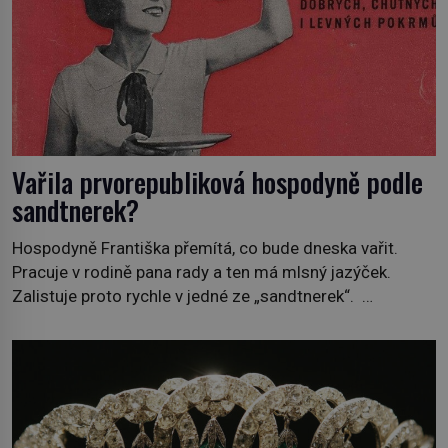
Vařila prvorepubliková hospodyně podle
sandtnerek?
Hospodyně Františka přemítá, co bude dneska vařit.
Pracuje v rodině pana rady a ten má mlsný jazýček.
Zalistuje proto rychle v jedné ze „sandtnerek“.
„Zaplaťpánbůh, že už nemusíme chodit s lístky,“
povzdechne si směrem ke služce, kterou má v kuchyni k
ruce. Ještě v prvních letech nové republiky fungoval kvůli
nedostatku zboží přídělový systém. […]