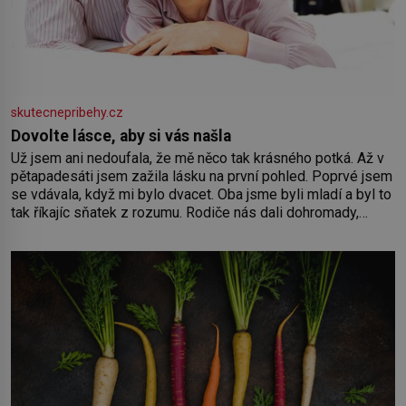
skutecnepribehy.cz
Dovolte lásce, aby si vás našla
Už jsem ani nedoufala, že mě něco tak krásného potká. Až v
pětapadesáti jsem zažila lásku na první pohled. Poprvé jsem
se vdávala, když mi bylo dvacet. Oba jsme byli mladí a byl to
tak říkajíc sňatek z rozumu. Rodiče nás dali dohromady,
Toník byl dobře zaopatřený mladý muž. Manželství nám
oběma moc nesvědčilo, brzy jsme zjistili, že