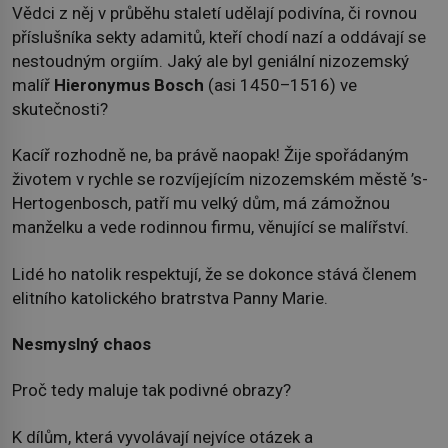
Vědci z něj v průběhu staletí udělají podivína, či rovnou
příslušníka sekty adamitů, kteří chodí nazí a oddávají se
nestoudným orgiím. Jaký ale byl geniální nizozemský
malíř
Hieronymus Bosch
(asi 1450–1516) ve
skutečnosti?
Kacíř rozhodně ne, ba právě naopak! Žije spořádaným
životem v rychle se rozvíjejícím nizozemském městě ’s-
Hertogenbosch, patří mu velký dům, má zámožnou
manželku a vede rodinnou firmu, věnující se malířství.
Lidé ho natolik respektují, že se dokonce stává členem
elitního katolického bratrstva Panny Marie.
Nesmyslný chaos
Proč tedy maluje tak podivné obrazy?
K dílům, která vyvolávají nejvíce otázek a