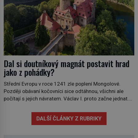
Dal si doutníkový magnát postavit hrad
jako z pohádky?
Střední Evropu v roce 1241 zle poplení Mongolové.
Později obávaní kočovníci sice odtáhnou, všichni ale
počítají s jejich návratem. Václav I. proto začne jednat.
Na další případné řádění barbarů z východu se chce
pečlivě připravit! Český král Václav I. (1205–1253)
DALŠÍ ČLÁNKY Z RUBRIKY
přijme opatření, která mají posílit obranu jeho království.
Zajistit hodlá především severní hranici. Na […]