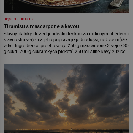
nejsemsama.cz
Tiramisu s mascarpone a kávou
Slavný italský dezert je ideální tečkou za rodinným obědem i
slavnostní večeří a jeho příprava je jednodušší, než se může
zdát. Ingredience pro 4 osoby: 250 g mascarpone 3 vejce 80
g cukru 200 g cukrářských piškotů 250 ml silné kávy 2 lžíce
amaretta kakao na posypání Postup: Oddělte žloutky od
bílků. Žloutky vyšlehejte s cukrem do světlé pěny a postupně
do nich vmíchejte mascarpone, aby vznikl hladký