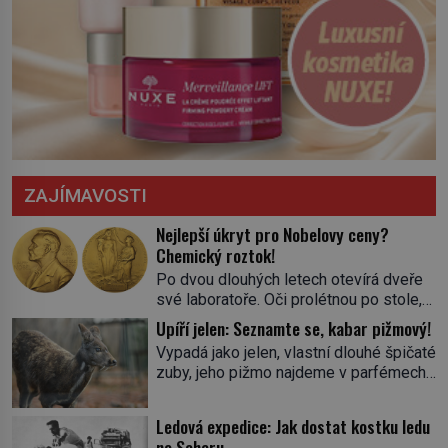
ZAJÍMAVOSTI
Nejlepší úkryt pro Nobelovy ceny?
Chemický roztok!
Po dvou dlouhých letech otevírá dveře
své laboratoře. Oči prolétnou po stole,
aby pak ulpěly na regálu, kde se nachází
Upíří jelen: Seznamte se, kabar pižmový!
všemožné látky. Hledá žluto-oranžovou
Vypadá jako jelen, vlastní dlouhé špičaté
tekutinu, jakmile ji zahlédne, nesmírně
zuby, jeho pižmo najdeme v parfémech
se mu uleví. Teď může svůj plán
celého světa a narazit na něj je velice
dokončit. Pod termínem aqua regia se
těžké. Tato charakteristika sedí na
skrývá směs s názvem lučavka
Ledová expedice: Jak dostat kostku ledu
jediného zástupce zvířecí říše – kabara
královská. Svůj přídomek nemá pro nic
na Saharu