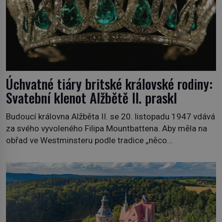
Úchvatné tiáry britské královské rodiny:
Svatební klenot Alžbětě II. praskl
Budoucí královna Alžběta II. se 20. listopadu 1947 vdává
za svého vyvoleného Filipa Mountbattena. Aby měla na
obřad ve Westminsteru podle tradice „něco
vypůjčeného“, její matka jí věnuje jedinečný šperk ze své
soukromé kolekce – diamantovou tiáru královny Marie.
„Je to ošklivá špičatá tiára,“ zhodnotil klenot britský
politik Sir Henry Channon (1897–1958), když si […]