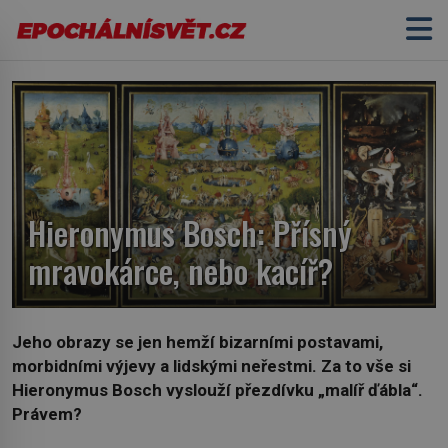
Hieronymus Bosch: Přísný
mravokárce, nebo kacíř?
Jeho obrazy se jen hemží bizarními postavami,
morbidními výjevy a lidskými neřestmi. Za to vše si
Hieronymus Bosch vyslouží přezdívku „malíř ďábla“.
Právem?