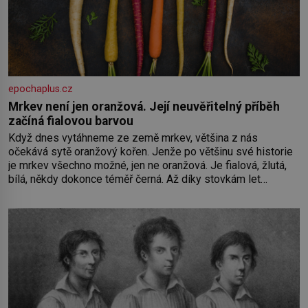
epochaplus.cz
Mrkev není jen oranžová. Její neuvěřitelný příběh
začíná fialovou barvou
Když dnes vytáhneme ze země mrkev, většina z nás
očekává sytě oranžový kořen. Jenže po většinu své historie
je mrkev všechno možné, jen ne oranžová. Je fialová, žlutá,
bílá, někdy dokonce téměř černá. Až díky stovkám let
pečlivého šlechtění se z ní stává zelenina, bez které si
českou zahradu ani nedokážeme představit. Její příběh je