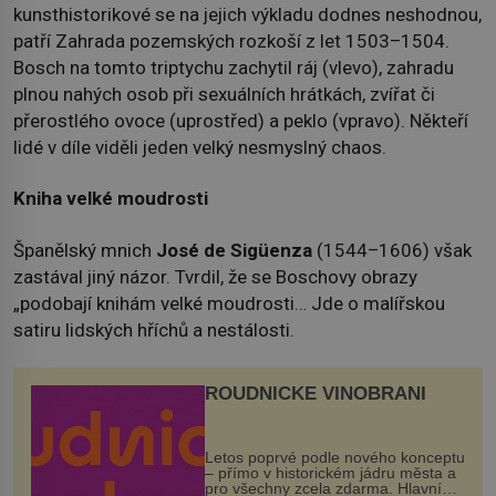
kunsthistorikové se na jejich výkladu dodnes neshodnou,
patří Zahrada pozemských rozkoší z let 1503–1504.
Bosch na tomto triptychu zachytil ráj (vlevo), zahradu
plnou nahých osob při sexuálních hrátkách, zvířat či
přerostlého ovoce (uprostřed) a peklo (vpravo). Někteří
lidé v díle viděli jeden velký nesmyslný chaos.
Kniha velké moudrosti
Španělský mnich
José de Sigüenza
(1544–1606) však
zastával jiný názor. Tvrdil, že se Boschovy obrazy
„podobají knihám velké moudrosti… Jde o malířskou
satiru lidských hříchů a nestálosti.
ROUDNICKÉ VINOBRANÍ
Letos poprvé podle nového konceptu
– přímo v historickém jádru města a
pro všechny zcela zdarma. Hlavní