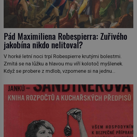
Pád Maximiliena Robespierra: Zuřivého
jakobína nikdo nelitoval?
V horké letní noci trpí Robespierre krutými bolestmi.
Zmítá se na lůžku a hlavou mu víří kolotoč myšlenek.
Když se probere z mdlob, vzpomene si na jednu
z pařížských jasnovidek, kterou před lety navštívil.
Prorokovala mu tragický osud. Tehdy se jí vysmál.
„Robespierre to dotáhne hodně daleko,“ prohlásil o něm
jiný významný francouzský revolucionář, Honoré de
Mirabeau […]