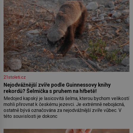
21stoleti.cz
Nejodvážnější zvíře podle Guinnessovy knihy
rekordů? Šelmička s pruhem na hřbetě!
Medojed kapský je lasicovitá šelma, kterou bychom velikostí
mohli přirovnat k českému jezevci. Je extrémně nebojácná,
ostatně bývá označována za nejodvážnější zvíře vůbec. V
této souvislosti je dokonc