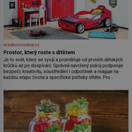
rezidenceonline.cz
Prostor, který roste s dítětem
Je to svět, který se vyvíjí a proměňuje od prvních dětských
krůčků až po dospívání. Správně navržený pokoj podporuje
bezpečí, kreativitu, soustředění i odpočinek a reaguje na
každou etapu života a specifické potřeby dítěte. Pro
nejmenší je klíčová jednoduchost, měkkost a bezpečí, proto
by pokoj miminka měl působit především klidně a útulně.
Předškolní věk je