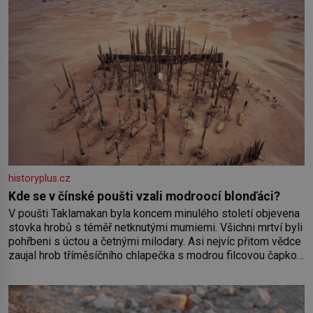
historyplus.cz
Kde se v čínské poušti vzali modroocí blonďáci?
V poušti Taklamakan byla koncem minulého století objevena
stovka hrobů s téměř netknutými mumiemi. Všichni mrtví byli
pohřbeni s úctou a četnými milodary. Asi nejvíc přitom vědce
zaujal hrob tříměsíčního chlapečka s modrou filcovou čapkou,
z níž se draly blonďaté vlásky. Fakt, že jsou těla dávných lidí
nesmírně dobře zachovalá, přičítají odborníci zdejším
klimatickým podmínkám. Sucho, prosolené písky a extrémně