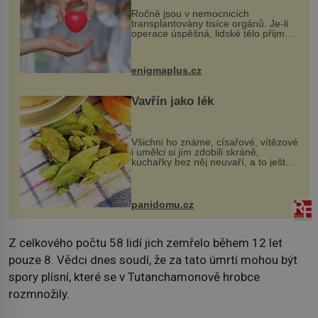
Ročně jsou v nemocnicích
transplantovány tisíce orgánů. Je-li
operace úspěšná, lidské tělo přijme
darovaný orgán za své a pacient
může vést plnohodnotný život. Ale co
když při transplantaci nepřijímám...
enigmaplus.cz
Vavřín jako lék
Všichni ho známe, císařové, vítězové
i umělci si jím zdobili skráně,
kuchařky bez něj neuvaří, a to ještě
nevíte, že bobkový list může výrazně
zmírnit některé naše neduhy.
Obsahuje v malém množství ně...
panidomu.cz
Z celkového počtu 58 lidí jich zemřelo během 12 let
pouze 8. Vědci dnes soudí, že za tato úmrtí mohou být
spory plísní, které se v Tutanchamonově hrobce
rozmnožily.