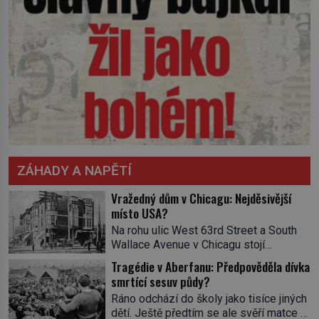
ZÁHADY A NAPĚTÍ
Vražedný dům v Chicagu: Nejděsivější
místo USA?
Na rohu ulic West 63rd Street a South
Wallace Avenue v Chicagu stojí
nenápadná pošta. Nemá žádný speciální
Tragédie v Aberfanu: Předpověděla dívka
nápis ani pamětní desku. A přesto prý
smrtící sesuv půdy?
místní zaměstnanci neradi chodí do
Ráno odchází do školy jako tisíce jiných
sklepa. Právě tady totiž sídlil sériový
dětí. Ještě předtím se ale svěří matce s
vrah H. H. Holmes a také