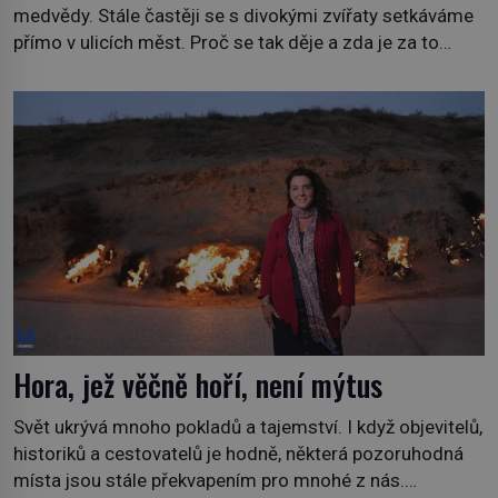
medvědy. Stále častěji se s divokými zvířaty setkáváme
přímo v ulicích měst. Proč se tak děje a zda je za to
někdo zodpovědný, to jsou otázky, které necháme na
jiných. My se raději podíváme do jiných zemí a
prozkoumáme, jaká další zvířata po celém světě se
přizpůsobila životu […]
Hora, jež věčně hoří, není mýtus
Svět ukrývá mnoho pokladů a tajemství. I když objevitelů,
historiků a cestovatelů je hodně, některá pozoruhodná
místa jsou stále překvapením pro mnohé z nás.