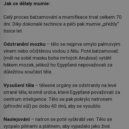
Jak se dělaly mumie:
Celý proces balzamování a mumifikace trval celkem 70
dní. Díky dokonalé technice a péči pak mumie „přežily“
tisíce let.
Odstranění mozku
– tělo se nejprve omylo palmovým
vínem nebo očištěnou vodou z Nilu. Poté balzamovač
(měl na sobě masku boha mrtvých Anubise) vytáhl
hákem mozek, jelikož ho Egypťané nepovažovali za
důležitou součást těla.
Vysušení těla
– tělesné orgány se odstranily na levé
straně těla, kromě srdce, které Egypťané považovali za
centrum inteligence. Tělo se pak pokrylo natronem
(přírodní sůl) po dobu 40 dnů, aby se vysušilo.
Naolejování
– natron se poté vyškrábl ven. Tělo se
vycpalo pilinami a plátnem, aby vypadalo jako živé.