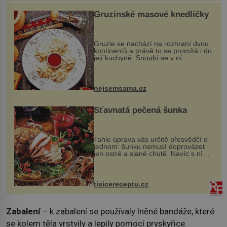
Gruzínské masové knedlíčky
Gruzie se nachází na rozhraní dvou
kontinentů a právě to se promítá i do
její kuchyně. Snoubí se v ní
evropské a asijské chutě a díky tomu
vznikají rozmanité a chuťově bohaté
pokrmy, které rozhodně st...
nejsemsama.cz
Šťavnatá pečená šunka
Tahle úprava vás určitě přesvědčí o
jednom: šunku nemusí doprovázet
jen ostré a slané chutě. Navíc s ní
nakrmíte poměrně hodně hladových
krků. Ingredience sádlo 3 kg šunky
vcelku 3 stroužky česneku hl...
tisicereceptu.cz
Zabalení
– k zabalení se používaly lněné bandáže, které
se kolem těla vrstvily a lepily pomocí pryskyřice.