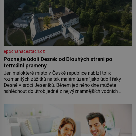
epochanacestach.cz
Poznejte údolí Desné: od Dlouhých strání po
termální prameny
Jen málokteré místo v České republice nabízí tolik
rozmanitých zážitků na tak malém území jako údolí řeky
Desné v srdci Jeseníků. Během jediného dne můžete
nahlédnout do útrob jedné z nejvýznamnějších vodních
elektráren v Evropě, vydat se na horské hřebeny, projet se na
koloběžce a den zakončit poznáváním památek ve Velkých
Losinách nebo v termálním