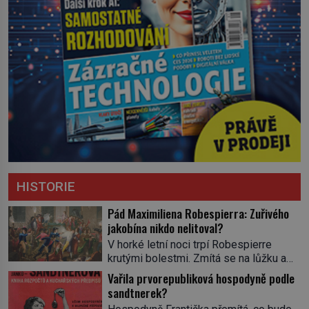
HISTORIE
Pád Maximiliena Robespierra: Zuřivého
jakobína nikdo nelitoval?
V horké letní noci trpí Robespierre
krutými bolestmi. Zmítá se na lůžku a
hlavou mu víří kolotoč myšlenek. Když
Vařila prvorepubliková hospodyně podle
se probere z mdlob, vzpomene si na
sandtnerek?
jednu z pařížských jasnovidek, kterou