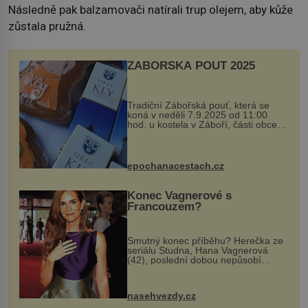
Následně pak balzamovači natírali trup olejem, aby kůže
zůstala pružná.
ZÁBOŘSKÁ POUŤ 2025
Tradiční Zábořská pouť, která se
koná v neděli 7.9.2025 od 11:00
hod. u kostela v Záboří, části obce
Kly u Mělníka. V programu naleznete
komentovanou prohlídku kostela,
dobovou hudbu, řemesla, atrakce...
epochanacestach.cz
Konec Vagnerové s
Francouzem?
Smutný konec příběhu? Herečka ze
seriálu Studna, Hana Vagnerová
(42), poslední dobou nepůsobí
nejšťastněji. Ačkoli časy její anorexie
jsou už dávno pryč a opět se pyšnila
ženskými křivkami, najednou s...
nasehvezdy.cz