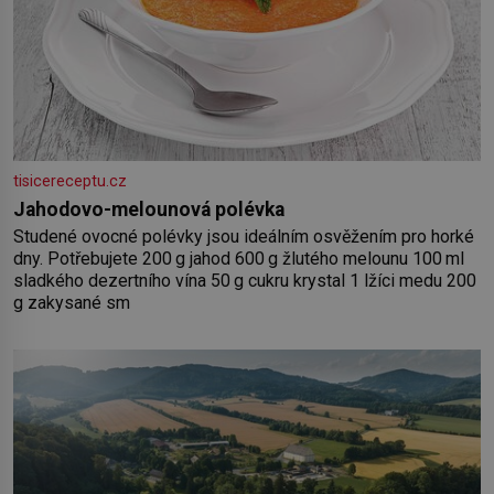
tisicereceptu.cz
Jahodovo-melounová polévka
Studené ovocné polévky jsou ideálním osvěžením pro horké
dny. Potřebujete 200 g jahod 600 g žlutého melounu 100 ml
sladkého dezertního vína 50 g cukru krystal 1 lžíci medu 200
g zakysané sm