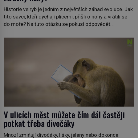
Historie velryb je jedním z největších záhad evoluce. Jak
tito savci, kteří dýchají plícemi, přišli o nohy a vrátili se
do moře? Na tuto otázku se pokusí odpovědět
dokument Tajemné údolí velryb v Egyptě, který bude mít
premiéru ve čtvrtek 29. února ve 20:00 na televizní
stanici Viasat Nature. Všech 90 druhů dnes žijících
velryb […]
V ulicích měst můžete čím dál častěji
potkat třeba divočáky
Mnozí zmiňují divočáky, lišky, jeleny nebo dokonce