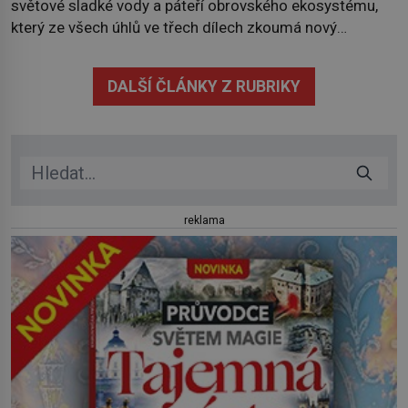
světové sladké vody a páteří obrovského ekosystému,
který ze všech úhlů ve třech dílech zkoumá nový
kanadský dokument Nezkrocená Velká jezera. V
premiéře jej uvidíte na Viasat Nature v pondělí 5.
DALŠÍ ČLÁNKY Z RUBRIKY
července. Hořejší jezero, Huronské jezero, Michiganské
jezero, Erijské jezero, Ontarijské jezero a další menší
jezera a řeky […]
reklama