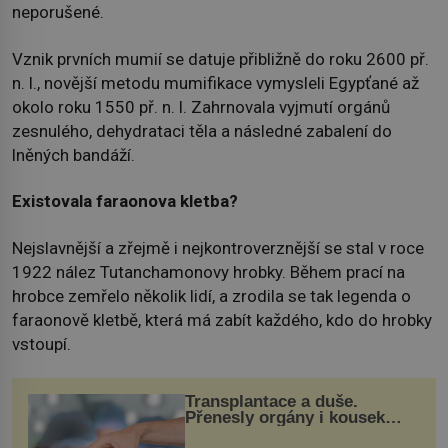
neporušené.
Vznik prvních mumií se datuje přibližně do roku 2600 př.
n. l., novější metodu mumifikace vymysleli Egypťané až
okolo roku 1550 př. n. l. Zahrnovala vyjmutí orgánů
zesnulého, dehydrataci těla a následné zabalení do
lněných bandáží.
Existovala faraonova kletba?
Nejslavnější a zřejmě i nejkontroverznější se stal v roce
1922 nález Tutanchamonovy hrobky. Během prací na
hrobce zemřelo několik lidí, a zrodila se tak legenda o
faraonově kletbě, která má zabít každého, kdo do hrobky
vstoupí.
Transplantace a duše.
Přenesly orgány i kousek
osobnosti dárce?