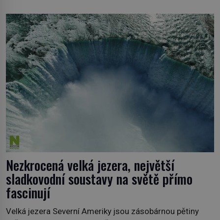
Neprobádané místa Ázerbájdžánu, rozmanitá historie
Albánie či úchvatná atmosféra Kypru jsou jedny z míst,
která nám mají co nabídnout a vyprávět. Uznávaná
historička Bettany Hughes, se vydala prozkoumat
pozoruhodné úkazy, o kterých jste možná doposud
neslyšeli. Hora, […]
Nezkrocená velká jezera, největší
sladkovodní soustavy na světě přímo
fascinují
Velká jezera Severní Ameriky jsou zásobárnou pětiny