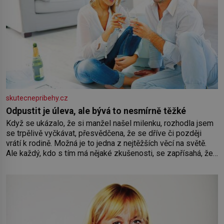
skutecnepribehy.cz
Odpustit je úleva, ale bývá to nesmírně těžké
Když se ukázalo, že si manžel našel milenku, rozhodla jsem
se trpělivě vyčkávat, přesvědčena, že se dříve či později
vrátí k rodině. Možná je to jedna z nejtěžších věcí na světě.
Ale každý, kdo s tím má nějaké zkušenosti, se zapřísahá, že
pokud odpustíte, znatelně se vám uleví. Když se ke mně
doneslo, že si manžel pořídil milenku,