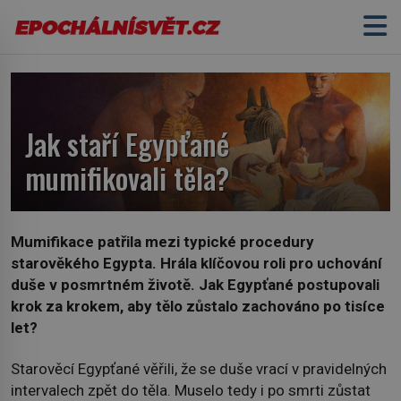
Jak staří Egypťané
mumifikovali těla?
Mumifikace patřila mezi typické procedury
starověkého Egypta. Hrála klíčovou roli pro uchování
duše v posmrtném životě. Jak Egypťané postupovali
krok za krokem, aby tělo zůstalo zachováno po tisíce
let?
Starověcí Egypťané věřili, že se duše vrací v pravidelných
intervalech zpět do těla. Muselo tedy i po smrti zůstat