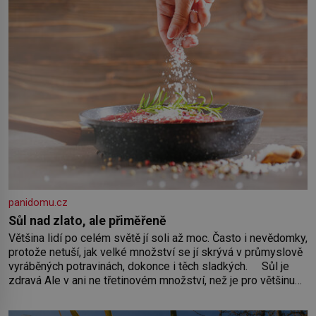
panidomu.cz
Sůl nad zlato, ale přiměřeně
Většina lidí po celém světě jí soli až moc. Často i nevědomky,
protože netuší, jak velké množství se jí skrývá v průmyslově
vyráběných potravinách, dokonce i těch sladkých. Sůl je
zdravá Ale v ani ne třetinovém množství, než je pro většinu
populace běžné. Její základní složky– sodík a chlór – jsou
zásadní pro správné hospodaření