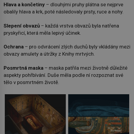
Hlava a končetiny
– dlouhými pruhy plátna se nejprve
obalily hlava a krk, poté následovaly prsty, ruce a nohy.
Slepení obvazů
– každá vrstva obvazů byla natřena
pryskyřicí, která měla lepivý účinek.
Ochrana
– pro odvrácení zlých duchů byly vkládány mezi
obvazy amulety a útržky z Knihy mrtvých.
Posmrtná maska
– maska patřila mezi životně důležité
aspekty pohřbívání. Duše měla podle ní rozpoznat své
tělo v posmrtném životě.