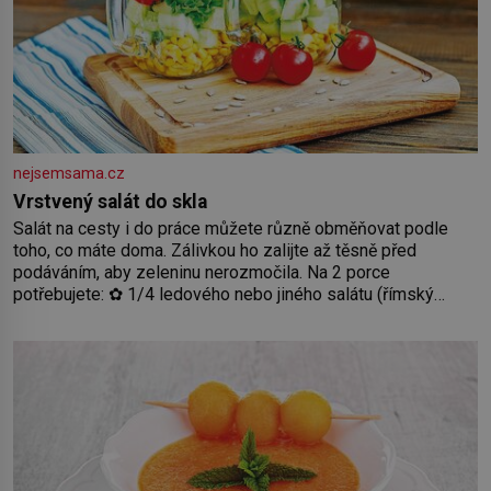
nejsemsama.cz
Vrstvený salát do skla
Salát na cesty i do práce můžete různě obměňovat podle
toho, co máte doma. Zálivkou ho zalijte až těsně před
podáváním, aby zeleninu nerozmočila. Na 2 porce
potřebujete: ✿ 1/4 ledového nebo jiného salátu (římský
salát, polníček…) ✿ 1 malá konzerva kukuřice ✿ ½ okurky ✿
2 rajčata Zálivka: ✿ 4 lžíce olivového oleje ✿ 1 lžíci citronové
šťávy ✿ ½ stroužku