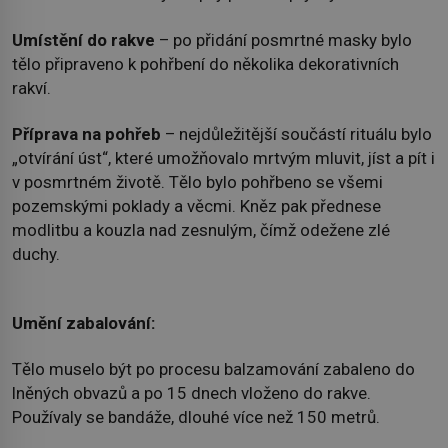
Umístění do rakve
– po přidání posmrtné masky bylo
tělo připraveno k pohřbení do několika dekorativních
rakví.
Příprava na pohřeb
– nejdůležitější součástí rituálu bylo
„otvírání úst“, které umožňovalo mrtvým mluvit, jíst a pít i
v posmrtném životě. Tělo bylo pohřbeno se všemi
pozemskými poklady a věcmi. Kněz pak přednese
modlitbu a kouzla nad zesnulým, čímž odežene zlé
duchy.
Umění zabalování:
Tělo muselo být po procesu balzamování zabaleno do
lněných obvazů a po 15 dnech vloženo do rakve.
Používaly se bandáže, dlouhé více než 150 metrů.