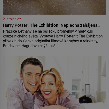
21stoleti.cz
Harry Potter: The Exhibition. Neplecha zahájena…
Pražské Letňany se na půl roku proměnily v malý kus
kouzelnického světa. Výstava Harry Potter™: The Exhibition
přivezla do Česka originální filmové kostýmy a rekvizity,
Bradavice, Hagridovu chýši i uč