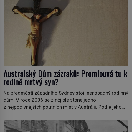
že si v očích Římanů zaslouží nesmazatelné
připomenutí. A protože prvním italským králem je Viktor
Emanuel II. (1820–1878), řečený […]
Australský Dům zázraků: Promlouvá tu k
rodině mrtvý syn?
Na předměstí západního Sydney stojí nenápadný rodinný
dům. V roce 2006 se z něj ale stane jedno
z nejpodivnějších poutních míst v Austrálii. Podle jeho
majitelů tu totiž dochází k zázrakům, jejichž zdrojem je
duch jejich mrtvého syna. Vrací se, aby pomáhal
druhým? Jsou skvrny a nápisy na zdech skutečně