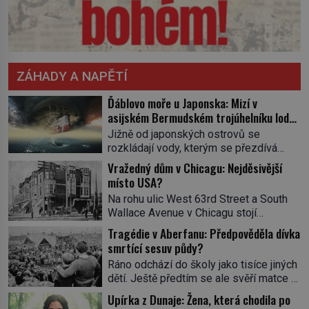
ZÁHADY A NAPĚTÍ
Ďáblovo moře u Japonska: Mizí v
asijském Bermudském trojúhelníku lodě
ve spárech neznámé síly?
Jižně od japonských ostrovů se
rozkládají vody, kterým se přezdívá
Ďáblovo moře. Vypráví se o lodích
Vražedný dům v Chicagu: Nejděsivější
mizejících beze stopy, podivných
místo USA?
světlech, zrádných proudech i mořských
Na rohu ulic West 63rd Street a South
dracích, kteří měli tyto končiny střežit už
Wallace Avenue v Chicagu stojí
v dávných legendách. Je tichomořský
nenápadná pošta. Nemá žádný speciální
Dračí trojúhelník skutečně prokletým
Tragédie v Aberfanu: Předpověděla dívka
nápis ani pamětní desku. A přesto prý
místem, nebo se zde jen nebezpečná
smrtící sesuv půdy?
místní zaměstnanci neradi chodí do
příroda proměnila v jednu z
Ráno odchází do školy jako tisíce jiných
sklepa. Právě tady totiž sídlil sériový
nejpůsobivějších námořních záhad? […]
dětí. Ještě předtím se ale svěří matce s
vrah H. H. Holmes a také
podivným snem. Ve škole, kterou dobře
nejpropracovanější past na lidi
Upírka z Dunaje: Žena, která chodila po
zná, tentokrát nevidí budovu ani