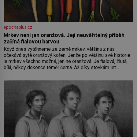
epochaplus.cz
Mrkev není jen oranžová. Její neuvěřitelný příběh
začíná fialovou barvou
Když dnes vytáhneme ze země mrkev, většina z nás
očekává sytě oranžový kořen. Jenže po většinu své historie
je mrkev všechno možné, jen ne oranžová. Je fialová, žlutá,
bílá, někdy dokonce téměř černá. Až díky stovkám let
pečlivého šlechtění se z ní stává zelenina, bez které si
českou zahradu ani nedokážeme představit. Její příběh je