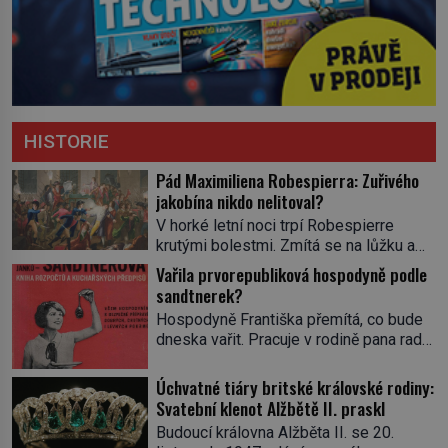
HISTORIE
Pád Maximiliena Robespierra: Zuřivého
jakobína nikdo nelitoval?
V horké letní noci trpí Robespierre
krutými bolestmi. Zmítá se na lůžku a
hlavou mu víří kolotoč myšlenek. Když
Vařila prvorepubliková hospodyně podle
se probere z mdlob, vzpomene si na
sandtnerek?
jednu z pařížských jasnovidek, kterou
Hospodyně Františka přemítá, co bude
před lety navštívil. Prorokovala mu
dneska vařit. Pracuje v rodině pana rady
tragický osud. Tehdy se jí vysmál.
a ten má mlsný jazýček. Zalistuje proto
„Robespierre to dotáhne hodně daleko,“
rychle v jedné ze „sandtnerek“.
Úchvatné tiáry britské královské rodiny:
prohlásil o něm jiný významný
„Zaplaťpánbůh, že už nemusíme chodit
Svatební klenot Alžbětě II. praskl
francouzský revolucionář, Honoré de
s lístky,“ povzdechne si směrem ke
Mirabeau […]
Budoucí královna Alžběta II. se 20.
služce, kterou má v kuchyni k ruce.