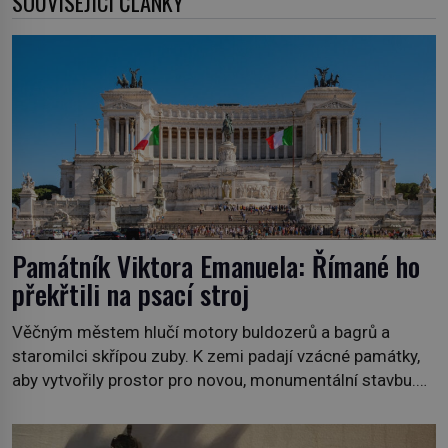
SOUVISEJÍCÍ ČLÁNKY
Památník Viktora Emanuela: Římané ho
překřtili na psací stroj
Věčným městem hlučí motory buldozerů a bagrů a
staromilci skřípou zuby. K zemi padají vzácné památky,
aby vytvořily prostor pro novou, monumentální stavbu.
Dávná historie nedobrovolně ustupuje té novější.
Sjednocení Itálie v roce 1861 je tak významnou událostí,