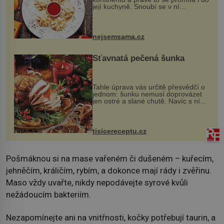
její kuchyně. Snoubí se v ní
evropské a asijské chutě a díky tomu
vznikají rozmanité a chuťově bohaté
pokrmy, které rozhodně st...
nejsemsama.cz
Šťavnatá pečená šunka
Tahle úprava vás určitě přesvědčí o
jednom: šunku nemusí doprovázet
jen ostré a slané chutě. Navíc s ní
nakrmíte poměrně hodně hladových
krků. Ingredience sádlo 3 kg šunky
vcelku 3 stroužky česneku hl...
tisicereceptu.cz
Pošmáknou si na mase vařeném či dušeném – kuřecím,
jehněčím, králičím, rybím, a dokonce mají rády i zvěřinu.
Maso vždy uvařte, nikdy nepodávejte syrové kvůli
nežádoucím bakteriím.
Nezapomínejte ani na vnitřnosti, kočky potřebují taurin, a