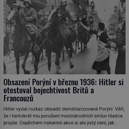
projevem boží milosti? V roce 2006 umírá při
autonehodě jen […]
Obsazení Porýní v březnu 1936: Hitler si
otestoval bojechtivost Britů a
Francouzů
Hitler vydal rozkaz obsadit demilitarizované Porýní. Věří,
že i tentokrát mu porušení mezinárodních smluv hladce
projde. Úspěchem riskantní akce si ale jistý není, jak