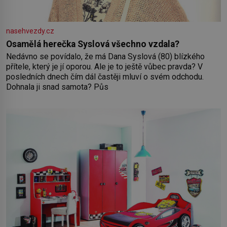
nasehvezdy.cz
Osamělá herečka Syslová všechno vzdala?
Nedávno se povídalo, že má Dana Syslová (80) blízkého
přítele, který je jí oporou. Ale je to ještě vůbec pravda? V
posledních dnech čím dál častěji mluví o svém odchodu.
Dohnala ji snad samota? Půs