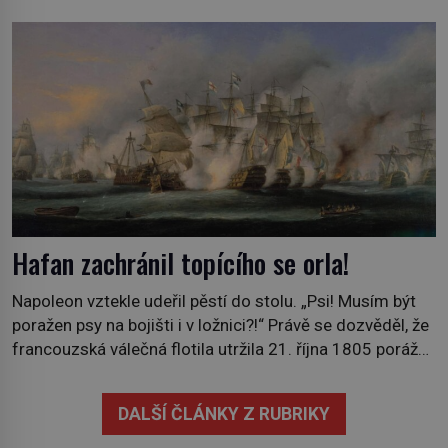
přizná později: „Kdyby tenkrát Francouzi napochodovali
do Porýní, museli bychom se zase s ostudou stáhnout.“
Součástí Versailleské mírové dohody, podepsané v roce
1919, byla i demilitarizace Porýní…Zatímco do 50
kilometrů […]
Hafan zachránil topícího se orla!
Napoleon vztekle udeřil pěstí do stolu. „Psi! Musím být
poražen psy na bojišti i v ložnici?!“ Právě se dozvěděl, že
francouzská válečná flotila utržila 21. října 1805 porážku
od britského loďstva v bitvě u Trafalgaru. Mezi prvními,
kdo se dostali na palubu jeho válečné lodi Cleopatra, byl
DALŠÍ ČLÁNKY Z RUBRIKY
novofundlandský pes, maskot jedné britské posádky.
Potupu v ložnici […]