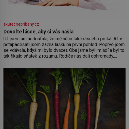
skutecnepribehy.cz
Dovolte lásce, aby si vás našla
Už jsem ani nedoufala, že mě něco tak krásného potká. Až v
pětapadesáti jsem zažila lásku na první pohled. Poprvé jsem
se vdávala, když mi bylo dvacet. Oba jsme byli mladí a byl to
tak říkajíc sňatek z rozumu. Rodiče nás dali dohromady,
Toník byl dobře zaopatřený mladý muž. Manželství nám
oběma moc nesvědčilo, brzy jsme zjistili, že