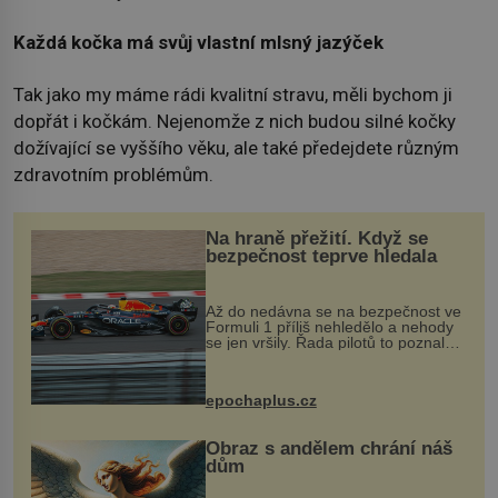
Každá kočka má svůj vlastní mlsný jazýček
Tak jako my máme rádi kvalitní stravu, měli bychom ji
dopřát i kočkám. Nejenomže z nich budou silné kočky
dožívající se vyššího věku, ale také předejdete různým
zdravotním problémům.
Na hraně přežití. Když se
bezpečnost teprve hledala
Až do nedávna se na bezpečnost ve
Formuli 1 příliš nehledělo a nehody
se jen vršily. Řada pilotů to poznala
na vlastní kůži, často s trvalými
následky nebo bohužel i ztrátou
života. Dnes nepochopiteln...
epochaplus.cz
Obraz s andělem chrání náš
dům