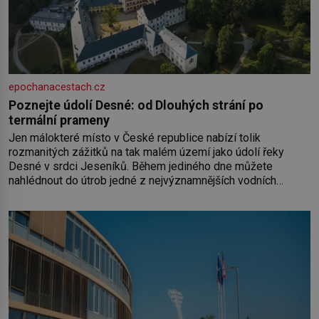
epochanacestach.cz
Poznejte údolí Desné: od Dlouhých strání po
termální prameny
Jen málokteré místo v České republice nabízí tolik
rozmanitých zážitků na tak malém území jako údolí řeky
Desné v srdci Jeseníků. Během jediného dne můžete
nahlédnout do útrob jedné z nejvýznamnějších vodních
elektráren v Evropě, vydat se na horské hřebeny, projet se na
koloběžce a den zakončit poznáváním památek ve Velkých
Losinách nebo v termálním