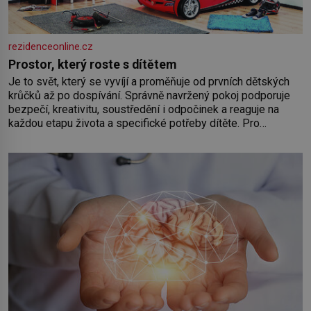
rezidenceonline.cz
Prostor, který roste s dítětem
Je to svět, který se vyvíjí a proměňuje od prvních dětských
krůčků až po dospívání. Správně navržený pokoj podporuje
bezpečí, kreativitu, soustředění i odpočinek a reaguje na
každou etapu života a specifické potřeby dítěte. Pro
nejmenší je klíčová jednoduchost, měkkost a bezpečí, proto
by pokoj miminka měl působit především klidně a útulně.
Předškolní věk je