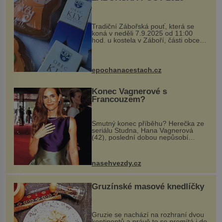
Tradiční Zábořská pouť, která se
koná v neděli 7.9.2025 od 11:00
hod. u kostela v Záboří, části obce
Kly u Mělníka. V programu naleznete
komentovanou prohlídku kostela,
dobovou hudbu, řemesla, atrakce...
epochanacestach.cz
Konec Vagnerové s
Francouzem?
Smutný konec příběhu? Herečka ze
seriálu Studna, Hana Vagnerová
(42), poslední dobou nepůsobí
nejšťastněji. Ačkoli časy její anorexie
jsou už dávno pryč a opět se pyšnila
ženskými křivkami, najednou s...
nasehvezdy.cz
Gruzínské masové knedlíčky
Gruzie se nachází na rozhraní dvou
kontinentů a právě to se promítá i do