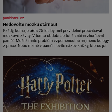
panidomu.cz
Nedovolte mozku stárnout
Každý, komu je přes 25 let, by měl pravidelně procvičovat
mozkové závity. V tomto období se totiž začíná zhoršovat
paměť. Možná máte problém vzpomenout si na jméno kolegy
z práce. Nebo marně v paměti lovíte název knížky, kterou jste
nedávno přečetli. Je to opravdu tak, s věkem jako kdyby se
paměť rozhodla stávkovat. Cvičte