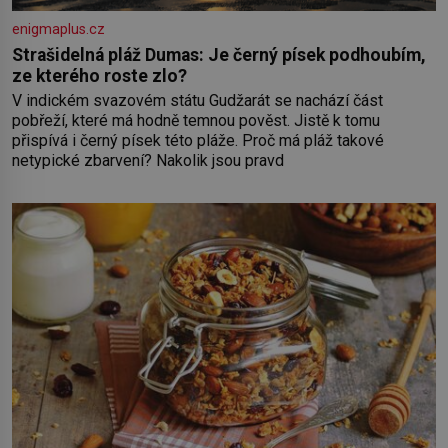
enigmaplus.cz
Strašidelná pláž Dumas: Je černý písek podhoubím,
ze kterého roste zlo?
V indickém svazovém státu Gudžarát se nachází část
pobřeží, které má hodně temnou pověst. Jistě k tomu
přispívá i černý písek této pláže. Proč má pláž takové
netypické zbarvení? Nakolik jsou pravd