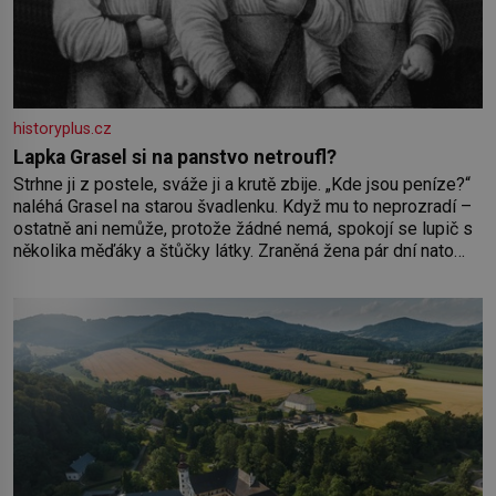
historyplus.cz
Lapka Grasel si na panstvo netroufl?
Strhne ji z postele, sváže ji a krutě zbije. „Kde jsou peníze?“
naléhá Grasel na starou švadlenku. Když mu to neprozradí –
ostatně ani nemůže, protože žádné nemá, spokojí se lupič s
několika měďáky a štůčky látky. Zraněná žena pár dní nato
umírá. Je to muž nebývale krutý. Jeho činy budí hrůzu ještě
dlouho po jeho smrti