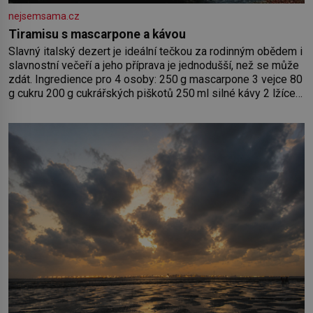
nejsemsama.cz
Tiramisu s mascarpone a kávou
Slavný italský dezert je ideální tečkou za rodinným obědem i
slavnostní večeří a jeho příprava je jednodušší, než se může
zdát. Ingredience pro 4 osoby: 250 g mascarpone 3 vejce 80
g cukru 200 g cukrářských piškotů 250 ml silné kávy 2 lžíce
amaretta kakao na posypání Postup: Oddělte žloutky od
bílků. Žloutky vyšlehejte s cukrem do světlé pěny a postupně
do nich vmíchejte mascarpone, aby vznikl hladký