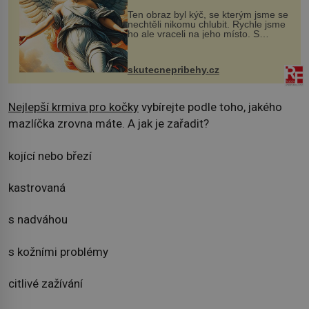
Ten obraz byl kýč, se kterým jsme se
nechtěli nikomu chlubit. Rychle jsme
ho ale vraceli na jeho místo. S
manželem Vaškem jsme si pořídili
chaloupku, takový domek na severu
Čech, kde jsme si naplánova...
skutecnepribehy.cz
Nejlepší krmiva pro kočky
vybírejte podle toho, jakého
mazlíčka zrovna máte. A jak je zařadit?
kojící nebo březí
kastrovaná
s nadváhou
s kožními problémy
citlivé zažívání