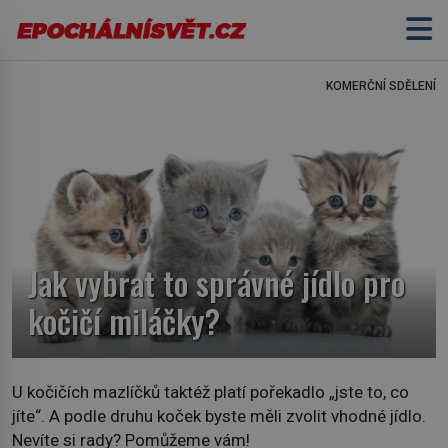
KOMERČNÍ SDĚLENÍ
Jak vybrat to správné jídlo pro
kočičí miláčky?
U kočičích mazlíčků taktéž platí pořekadlo „jste to, co
jíte“. A podle druhu koček byste měli zvolit vhodné jídlo.
Nevíte si rady? Pomůžeme vám!