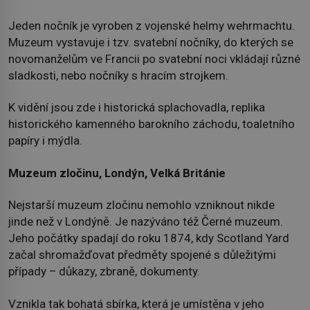
Jeden nočník je vyroben z vojenské helmy wehrmachtu.
Muzeum vystavuje i tzv. svatební nočníky, do kterých se
novomanželům ve Francii po svatební noci vkládají různé
sladkosti, nebo nočníky s hracím strojkem.
K vidění jsou zde i historická splachovadla, replika
historického kamenného barokního záchodu, toaletního
papíry i mýdla.
Muzeum zločinu, Londýn, Velká Británie
Nejstarší muzeum zločinu nemohlo vzniknout nikde
jinde než v Londýně. Je nazýváno též Černé muzeum.
Jeho počátky spadají do roku 1874, kdy Scotland Yard
začal shromažďovat předměty spojené s důležitými
případy – důkazy, zbraně, dokumenty.
Vznikla tak bohatá sbírka, která je umístěna v jeho