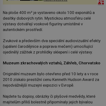
Na ploše 400 m² je vystaveno okolo 100 exponátů a
desítky dobových rytin. Mystickou atmosféru celé
výstavy dotvářejí voskové figuríny umístěné v
autentickém prostředí.
Zvukové a především dva speciální audiovizuální efekty
(upálení čarodějnice a poprava mečem) umocňující
ojedinělý zážitek z prohlídky sklepení i celé výstavy.
Muzeum zkrachovalých vztahů, Záhřeb, Chorvatsko
Originální muzeum bylo otevřeno před 10 lety a v roce
2010 získalo prestižní cenu Kenneth Hudson Award za
nejodvážnější muzejní expozici v Evropě.
Najdete tu dopisy, obrázky či plyšové medvědy, které
majitelům příliš bolestně připomínaly jejich bývalou