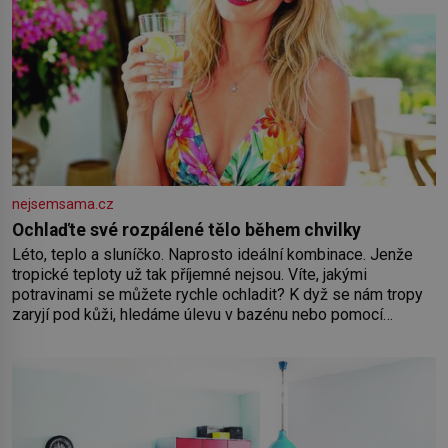
nejsemsama.cz
Ochlaďte své rozpálené tělo během chvilky
Léto, teplo a sluníčko. Naprosto ideální kombinace. Jenže
tropické teploty už tak příjemné nejsou. Víte, jakými
potravinami se můžete rychle ochladit? K dyž se nám tropy
zaryjí pod kůži, hledáme úlevu v bazénu nebo pomocí
klimatizace. Jenže ne vždycky můžeme být v jejich blízkosti.
Nemusíte však zoufat. Pokud budete mít promyšlený
jídelníček, žadné pařáky si na vás