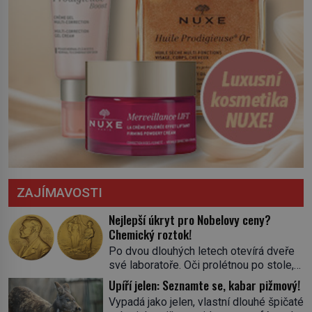
ZAJÍMAVOSTI
Nejlepší úkryt pro Nobelovy ceny?
Chemický roztok!
Po dvou dlouhých letech otevírá dveře
své laboratoře. Oči prolétnou po stole,
aby pak ulpěly na regálu, kde se nachází
Upíří jelen: Seznamte se, kabar pižmový!
všemožné látky. Hledá žluto-oranžovou
Vypadá jako jelen, vlastní dlouhé špičaté
tekutinu, jakmile ji zahlédne, nesmírně