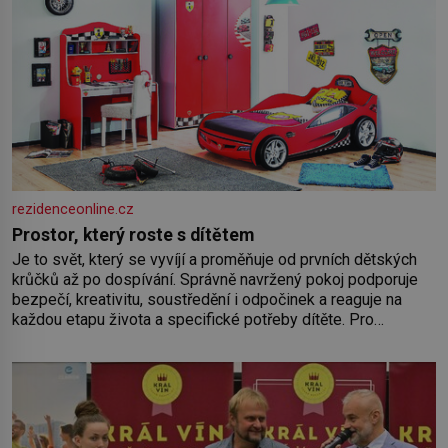
rezidenceonline.cz
Prostor, který roste s dítětem
Je to svět, který se vyvíjí a proměňuje od prvních dětských
krůčků až po dospívání. Správně navržený pokoj podporuje
bezpečí, kreativitu, soustředění i odpočinek a reaguje na
každou etapu života a specifické potřeby dítěte. Pro
nejmenší je klíčová jednoduchost, měkkost a bezpečí, proto
by pokoj miminka měl působit především klidně a útulně.
Předškolní věk je