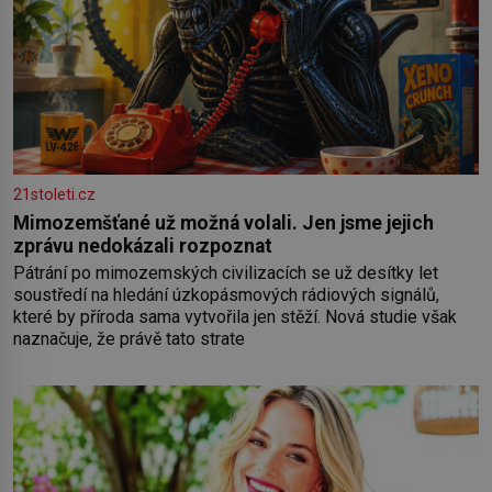
21stoleti.cz
Mimozemšťané už možná volali. Jen jsme jejich
zprávu nedokázali rozpoznat
Pátrání po mimozemských civilizacích se už desítky let
soustředí na hledání úzkopásmových rádiových signálů,
které by příroda sama vytvořila jen stěží. Nová studie však
naznačuje, že právě tato strate