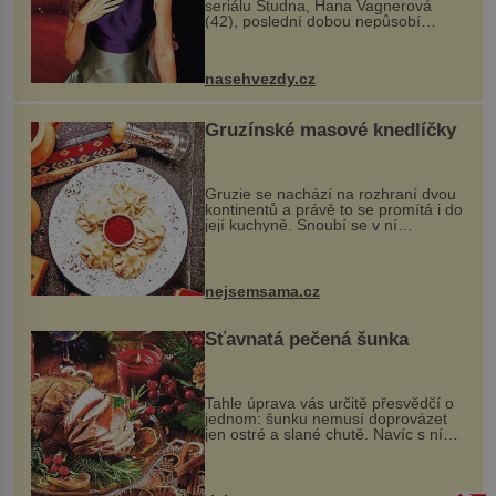
seriálu Studna, Hana Vagnerová
(42), poslední dobou nepůsobí
nejšťastněji. Ačkoli časy její anorexie
jsou už dávno pryč a opět se pyšnila
ženskými křivkami, najednou s...
nasehvezdy.cz
Gruzínské masové knedlíčky
Gruzie se nachází na rozhraní dvou
kontinentů a právě to se promítá i do
její kuchyně. Snoubí se v ní
evropské a asijské chutě a díky tomu
vznikají rozmanité a chuťově bohaté
pokrmy, které rozhodně st...
nejsemsama.cz
Šťavnatá pečená šunka
Tahle úprava vás určitě přesvědčí o
jednom: šunku nemusí doprovázet
jen ostré a slané chutě. Navíc s ní
nakrmíte poměrně hodně hladových
krků. Ingredience sádlo 3 kg šunky
vcelku 3 stroužky česneku hl...