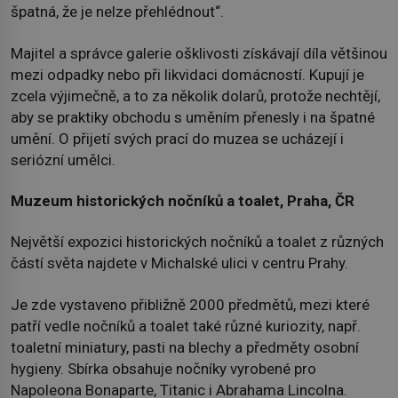
špatná, že je nelze přehlédnout“.
Majitel a správce galerie ošklivosti získávají díla většinou
mezi odpadky nebo při likvidaci domácností. Kupují je
zcela výjimečně, a to za několik dolarů, protože nechtějí,
aby se praktiky obchodu s uměním přenesly i na špatné
umění. O přijetí svých prací do muzea se ucházejí i
seriózní umělci.
Muzeum historických nočníků a toalet, Praha, ČR
Největší expozici historických nočníků a toalet z různých
částí světa najdete v Michalské ulici v centru Prahy.
Je zde vystaveno přibližně 2000 předmětů, mezi které
patří vedle nočníků a toalet také různé kuriozity, např.
toaletní miniatury, pasti na blechy a předměty osobní
hygieny. Sbírka obsahuje nočníky vyrobené pro
Napoleona Bonaparte, Titanic i Abrahama Lincolna.