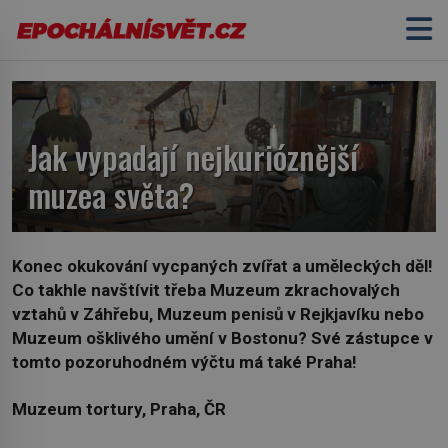
Jak vypadají nejkurióznější
muzea světa?
Konec okukování vycpaných zvířat a uměleckých děl!
Co takhle navštívit třeba Muzeum zkrachovalých
vztahů v Záhřebu, Muzeum penisů v Rejkjavíku nebo
Muzeum ošklivého umění v Bostonu? Své zástupce v
tomto pozoruhodném výčtu má také Praha!
Muzeum tortury, Praha, ČR