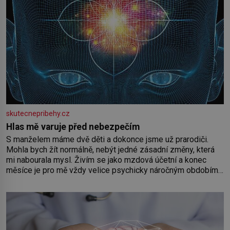
skutecnepribehy.cz
Hlas mě varuje před nebezpečím
S manželem máme dvě děti a dokonce jsme už prarodiči.
Mohla bych žít normálně, nebýt jedné zásadní změny, která
mi nabourala mysl. Živím se jako mzdová účetní a konec
měsíce je pro mě vždy velice psychicky náročným obdobím.
Od té chvíle, co máme vnoučata, mi dcera čím dál častěji volá
o pomoc, co se hlídání týče. Dalo by se