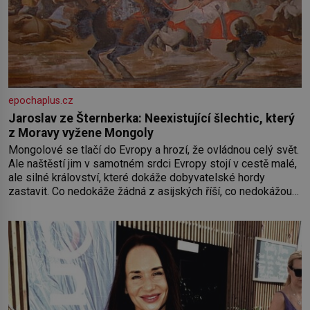
epochaplus.cz
Jaroslav ze Šternberka: Neexistující šlechtic, který
z Moravy vyžene Mongoly
Mongolové se tlačí do Evropy a hrozí, že ovládnou celý svět.
Ale naštěstí jim v samotném srdci Evropy stojí v cestě malé,
ale silné království, které dokáže dobyvatelské hordy
zastavit. Co nedokáže žádná z asijských říší, co nedokážou
Němci – to dokáže český král. Nebo že by ne? Mongolové
od roku 1223 postupují podél Kaspického a Azovského
moře,