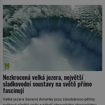
Neprobádané místa Ázerbájdžánu, rozmanitá historie
Albánie či úchvatná atmosféra Kypru jsou jedny z míst,
která nám mají co nabídnout a vyprávět. Uznávaná
historička Bettany Hughes, se vydala prozkoumat
pozoruhodné úkazy, o kterých jste možná doposud
neslyšeli. Hora, […]
Nezkrocená velká jezera, největší
sladkovodní soustavy na světě přímo
fascinují
Velká jezera Severní Ameriky jsou zásobárnou pětiny
světové sladké vody a páteří obrovského ekosystému,