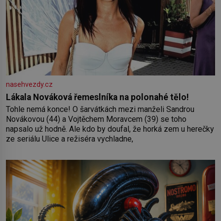
nasehvezdy.cz
Lákala Nováková řemeslníka na polonahé tělo!
Tohle nemá konce! O šarvátkách mezi manželi Sandrou
Novákovou (44) a Vojtěchem Moravcem (39) se toho
napsalo už hodně. Ale kdo by doufal, že horká zem u herečky
ze seriálu Ulice a režiséra vychladne,