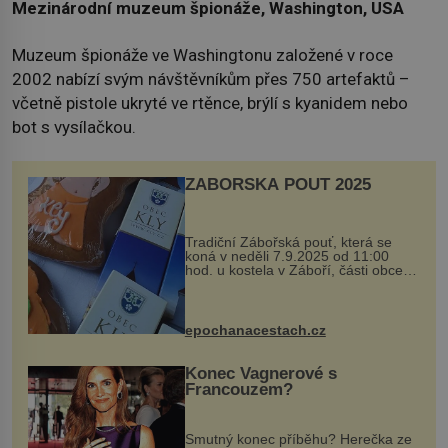
Mezinárodní muzeum špionáže, Washington, USA
Muzeum špionáže ve Washingtonu založené v roce
2002 nabízí svým návštěvníkům přes 750 artefaktů –
včetně pistole ukryté ve rtěnce, brýlí s kyanidem nebo
bot s vysílačkou.
ZÁBOŘSKÁ POUŤ 2025
Tradiční Zábořská pouť, která se
koná v neděli 7.9.2025 od 11:00
hod. u kostela v Záboří, části obce
Kly u Mělníka. V programu naleznete
komentovanou prohlídku kostela,
dobovou hudbu, řemesla, atrakce...
epochanacestach.cz
Konec Vagnerové s
Francouzem?
Smutný konec příběhu? Herečka ze