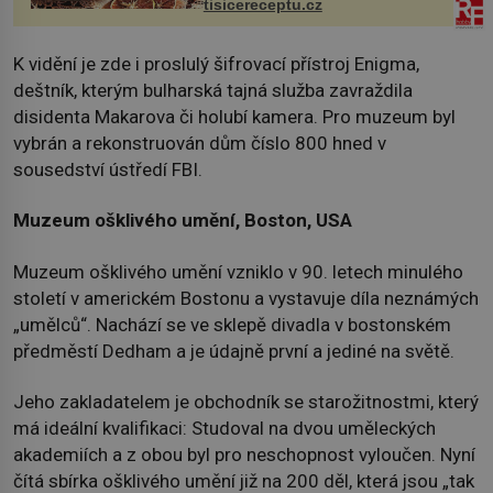
tisicereceptu.cz
K vidění je zde i proslulý šifrovací přístroj Enigma,
deštník, kterým bulharská tajná služba zavraždila
disidenta Makarova či holubí kamera. Pro muzeum byl
vybrán a rekonstruován dům číslo 800 hned v
sousedství ústředí FBI.
Muzeum ošklivého umění, Boston, USA
Muzeum ošklivého umění vzniklo v 90. letech minulého
století v americkém Bostonu a vystavuje díla neznámých
„umělců“. Nachází se ve sklepě divadla v bostonském
předměstí Dedham a je údajně první a jediné na světě.
Jeho zakladatelem je obchodník se starožitnostmi, který
má ideální kvalifikaci: Studoval na dvou uměleckých
akademiích a z obou byl pro neschopnost vyloučen. Nyní
čítá sbírka ošklivého umění již na 200 děl, která jsou „tak