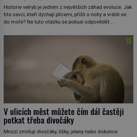
Historie velryb je jedním z největších záhad evoluce. Jak
tito savci, kteří dýchají plícemi, přišli o nohy a vrátili se
do moře? Na tuto otázku se pokusí odpovědět
dokument Tajemné údolí velryb v Egyptě, který bude mít
premiéru ve čtvrtek 29. února ve 20:00 na televizní
stanici Viasat Nature. Všech 90 druhů dnes žijících
velryb […]
V ulicích měst můžete čím dál častěji
potkat třeba divočáky
Mnozí zmiňují divočáky, lišky, jeleny nebo dokonce