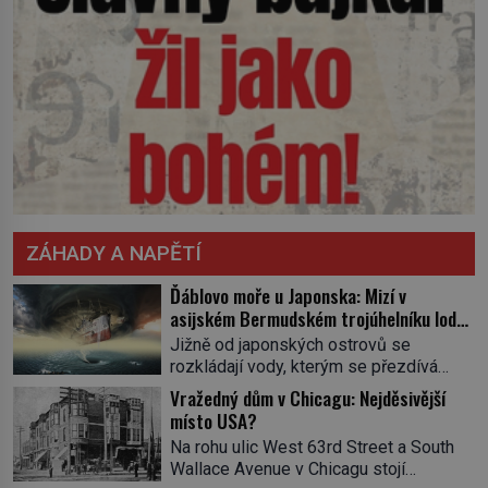
ZÁHADY A NAPĚTÍ
Ďáblovo moře u Japonska: Mizí v
asijském Bermudském trojúhelníku lodě
ve spárech neznámé síly?
Jižně od japonských ostrovů se
rozkládají vody, kterým se přezdívá
Ďáblovo moře. Vypráví se o lodích
Vražedný dům v Chicagu: Nejděsivější
mizejících beze stopy, podivných
místo USA?
světlech, zrádných proudech i mořských
Na rohu ulic West 63rd Street a South
dracích, kteří měli tyto končiny střežit už
Wallace Avenue v Chicagu stojí
v dávných legendách. Je tichomořský