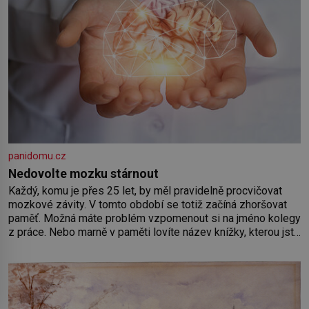
panidomu.cz
Nedovolte mozku stárnout
Každý, komu je přes 25 let, by měl pravidelně procvičovat
mozkové závity. V tomto období se totiž začíná zhoršovat
paměť. Možná máte problém vzpomenout si na jméno kolegy
z práce. Nebo marně v paměti lovíte název knížky, kterou jste
nedávno přečetli. Je to opravdu tak, s věkem jako kdyby se
paměť rozhodla stávkovat. Cvičte