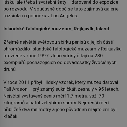
lásku, ale třeba i svatební šaty – darované do expozice
po rozvodu. V současné době se tato zajímavá galerie
rozšířila i o pobočku v Los Angeles.
Islandské falologické muzeum, Rejkjavík, Island
Zřejmě největší světovou sbírku penisů a jejich částí
shromáždilo Islandské falologické muzeum v Rejkjavíku
otevřené v roce 1997. Jeho vitríny čítají na 280
exemplářů pocházejících od devadesátky živočišných
druhů.
V roce 2011 přibyl i lidský vzorek, který muzeu daroval
Pall Arason – prý známý sukničkář, zesnulý v 95 letech.
Největší vystavený penis měří 1,7 metru, váží 70
kilogramů a patřil velrybímu samci. Nejmenší měří
přibližně dva milimetry a jeho původním majitelem byl
křeček.