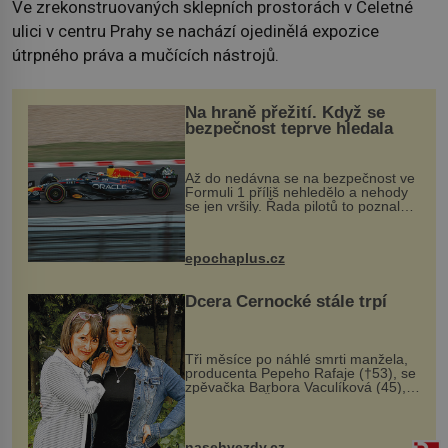
Ve zrekonstruovaných sklepních prostorách v Celetné
ulici v centru Prahy se nachází ojedinělá expozice
útrpného práva a mučících nástrojů.
Na hraně přežití. Když se
bezpečnost teprve hledala
Až do nedávna se na bezpečnost ve
Formuli 1 příliš nehledělo a nehody
se jen vršily. Řada pilotů to poznala
na vlastní kůži, často s trvalými
následky nebo bohužel i ztrátou
života. Dnes nepochopiteln...
epochaplus.cz
Dcera Černocké stále trpí
Tři měsíce po náhlé smrti manžela,
producenta Pepeho Rafaje (†53), se
zpěvačka Barbora Vaculíková (45),
dcera Petry Černocké (75), poprvé
ozvala veřejnosti. Na sociální síti
sdílela, že se snaží fung...
nasehvezdy.cz