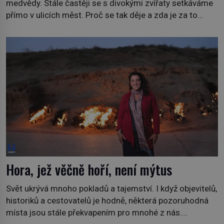
medvědy. Stále častěji se s divokými zvířaty setkáváme
přímo v ulicích měst. Proč se tak děje a zda je za to
někdo zodpovědný, to jsou otázky, které necháme na
jiných. My se raději podíváme do jiných zemí a
prozkoumáme, jaká další zvířata po celém světě se
přizpůsobila životu […]
Hora, jež věčně hoří, není mýtus
Svět ukrývá mnoho pokladů a tajemství. I když objevitelů,
historiků a cestovatelů je hodně, některá pozoruhodná
místa jsou stále překvapením pro mnohé z nás.