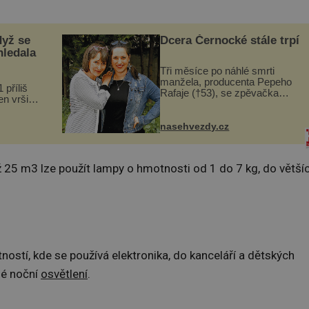
dyž se
Dcera Černocké stále trpí
hledala
Tři měsíce po náhlé smrti
manžela, producenta Pepeho
 příliš
Rafaje (†53), se zpěvačka
n vršily.
Barbora Vaculíková (45), dcera
a vlastní
Petry Černocké (75), poprvé
následky
ozvala veřejnosti. Na sociální
nasehvezdy.cz
ivota.
síti sdílela, že se snaží fung...
25 m3 lze použít lampy o hmotnosti od 1 do 7 kg, do větší
stí, kde se používá elektronika, do kanceláří a dětských
né noční
osvětlení
.