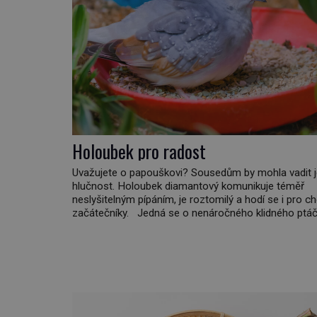
Holoubek pro radost
Uvažujete o papouškovi? Sousedům by mohla vadit 
hlučnost. Holoubek diamantový komunikuje téměř
neslyšitelným pípáním, je roztomilý a hodí se i pro c
začátečníky. Jedná se o nenáročného klidného ptáčk
většinu dne jen posedává. Hodně času tráví na zemi,
sbírá zbytky semínek Jeho domovinou je prakticky c
Austrálie s výjimkou pobřežní oblasti. […]