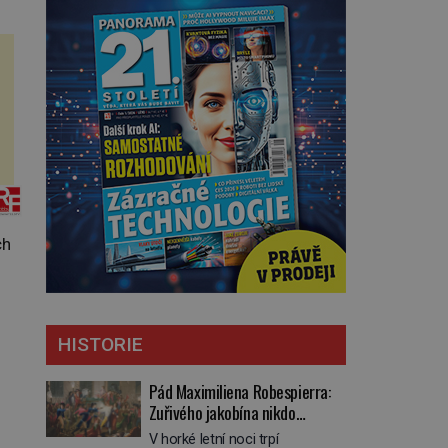
ch
HISTORIE
Pád Maximiliena Robespierra:
Zuřivého jakobína nikdo
nelitoval?
V horké letní noci trpí