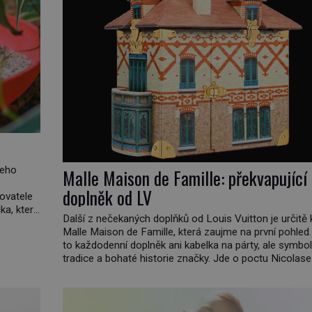
jeho
Malle Maison de Famille: překvapující
doplněk od LV
hovatele
a, který
Další z nečekaných doplňků od Louis Vuitton je určitě 
 kde
Malle Maison de Famille, která zaujme na první pohled.
elá
to každodenní doplněk ani kabelka na párty, ale symbol
tradice a bohaté historie značky. Jde o poctu Nicolase
Ghesquièra rodinnému sídlu Vuittonů na adrese 18 Ru
Vuitton, které bylo postaveno v roce 1869. […]