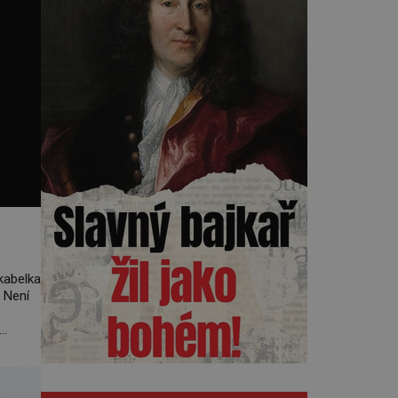
kabelka
 Není
e Louis