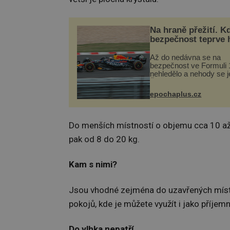
Na hraně přežití. K
bezpečnost teprve 
Až do nedávna se na
bezpečnost ve Formuli 1
nehledělo a nehody se je
Řada pilotů to poznala n
kůži, často s trvalými 
epochaplus.cz
nebo bohužel i ztrátou ž
Dnes nepochopiteln...
Do menších místností o objemu cca 10 až 
pak od 8 do 20 kg.
Kam s nimi?
Jsou vhodné zejména do uzavřených místno
pokojů, kde je můžete využít i jako příjem
Do vlhka nepatří