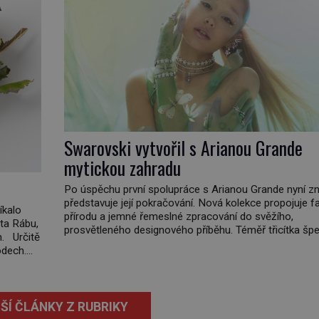
Swarovski vytvořil s Arianou Grande
mytickou zahradu
Po úspěchu první spolupráce s Arianou Grande nyní z
představuje její pokračování. Nová kolekce propojuje fa
íkalo
přírodu a jemné řemeslné zpracování do svěžího,
ta Rábu,
prosvětleného designového příběhu. Téměř třicítka šp
m. Určitě
působí hravě a zároveň rafinovaně. Spolupráce mezi
odech.
značkou Swarovski a zpěvačkou a herečkou Arianou 
vstupuje do nové kapitoly. Po debutové kolekci, která
představila moderní […]
ŠÍ ČLÁNKY Z RUBRIKY