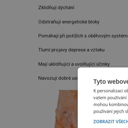
Zklidňují dýchání
Odstraňují energetické bloky
Pomáhají při potížích s oběhovým systé
Tlumí projevy deprese a vzteku
Mají uklidňující a uvolňující účinky
Navozují dobré usínání
Tyto webové
K personalizaci 
vašem používání n
mohou kombinovat
používání jejich 
ZOBRAZIT VŠEC