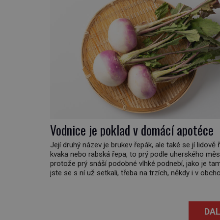
Vodnice je poklad v domácí apotéce
Její druhý název je brukev řepák, ale také se jí lidově ř
kvaka nebo rabská řepa, to prý podle uherského měs
protože prý snáší podobné vlhké podnebí, jako je ta
jste se s ní už setkali, třeba na trzích, někdy i v obch
Její bulvy jsou bílé, nahoře někdy fialové a chutí […]
DAL