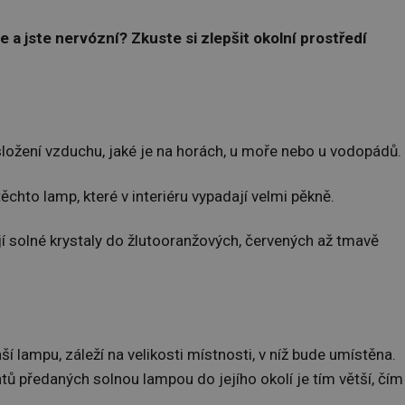
e a jste nervózní? Zkuste si zlepšit okolní prostředí
ložení vzduchu, jaké je na horách, u moře nebo u vodopádů.
chto lamp, které v interiéru vypadají velmi pěkně.
í solné krystaly do žlutooranžových, červených až tmavě
í lampu, záleží na velikosti místnosti, v níž bude umístěna.
tů předaných solnou lampou do jejího okolí je tím větší, čím