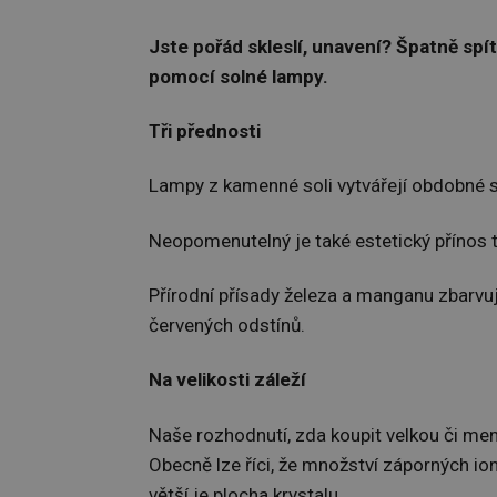
Jste pořád skleslí, unavení? Špatně spít
pomocí solné lampy.
Tři přednosti
Lampy z kamenné soli vytvářejí obdobné s
Neopomenutelný je také estetický přínos tě
Přírodní přísady železa a manganu zbarvuj
červených odstínů.
Na velikosti záleží
Naše rozhodnutí, zda koupit velkou či menš
Obecně lze říci, že množství záporných ion
větší je plocha krystalu.