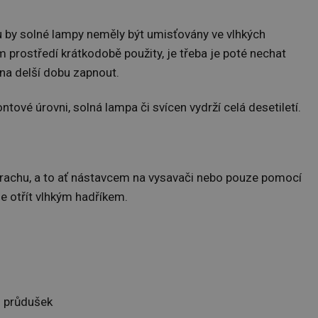
 by solné lampy neměly být umisťovány ve vlhkých
 prostředí krátkodobě použity, je třeba je poté nechat
a na delší dobu zapnout.
ntové úrovni, solná lampa či svícen vydrží celá desetiletí.
rachu, a to ať nástavcem na vysavači nebo pouze pomocí
e otřít vlhkým hadříkem.
u průdušek