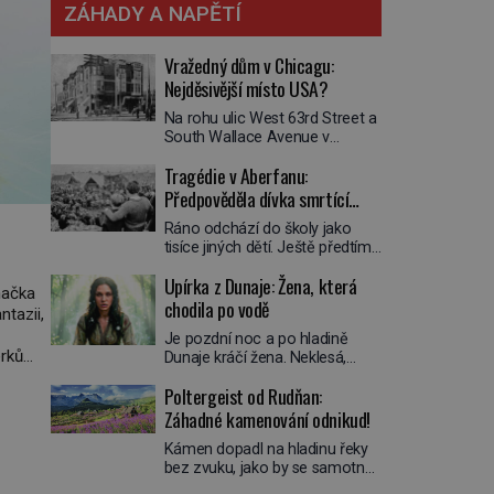
ZÁHADY A NAPĚTÍ
Vražedný dům v Chicagu:
Nejděsivější místo USA?
Na rohu ulic West 63rd Street a
South Wallace Avenue v
Chicagu stojí nenápadná pošta.
Tragédie v Aberfanu:
Nemá žádný speciální nápis ani
pamětní desku. A přesto prý
Předpověděla dívka smrtící
místní zaměstnanci neradi
sesuv půdy?
Ráno odchází do školy jako
chodí do sklepa. Právě tady
tisíce jiných dětí. Ještě předtím
totiž sídlil sériový vrah H. H.
se ale svěří matce s podivným
Holmes a také
Upírka z Dunaje: Žena, která
snem. Ve škole, kterou dobře
nejpropracovanější past na lidi
načka
zná, tentokrát nevidí budovu ani
chodila po vodě
v dějinách americké
ntazii,
spolužáky. Místo nich se před ní
kriminalistiky. Herman Webster
Je pozdní noc a po hladině
tyčí cosi temného. O několik
Mudgett (1861–1896) přijíždí […]
erků
Dunaje kráčí žena. Neklesá,
hodin později je mrtvá. Mohla
nezanechává vlny a pohybuje
devítiletá Zahlédla vlastní
Poltergeist od Rudňan:
se tiše, jako by černá voda pod
osud? Dne 21. října 1966 se
Grande
ní byla dlažbou. Muž, který ji z
Záhadné kamenování odnikud!
velšská vesnice Aberfan […]
břehu pozoruje, ji údajně
Kámen dopadl na hladinu řeky
poznává, jenže Ruža Vlajna má
bez zvuku, jako by se samotná
být v tu chvíli mrtvá celé století.
voda rozhodla mlčet. Mladší z
Vesnice Kisiljevo v