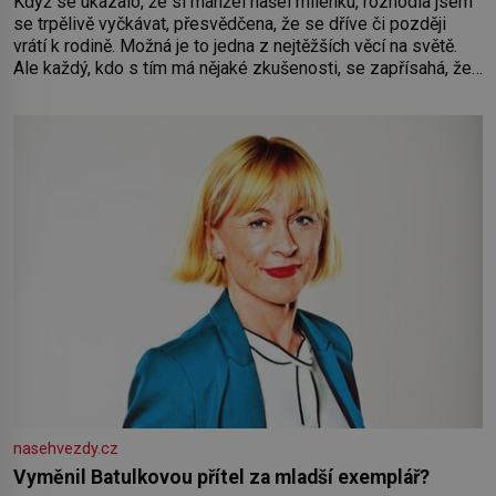
Když se ukázalo, že si manžel našel milenku, rozhodla jsem
se trpělivě vyčkávat, přesvědčena, že se dříve či později
vrátí k rodině. Možná je to jedna z nejtěžších věcí na světě.
Ale každý, kdo s tím má nějaké zkušenosti, se zapřísahá, že
pokud odpustíte, znatelně se vám uleví. Když se ke mně
doneslo, že si manžel pořídil milenku,
nasehvezdy.cz
Vyměnil Batulkovou přítel za mladší exemplář?