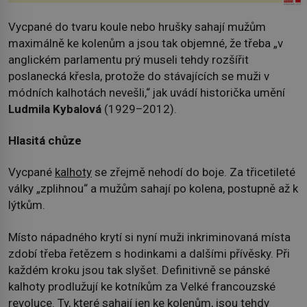
Vycpané do tvaru koule nebo hrušky sahají mužům
maximálně ke kolenům a jsou tak objemné, že třeba „v
anglickém parlamentu prý museli tehdy rozšířit
poslanecká křesla, protože do stávajících se muži v
módních kalhotách nevešli,“ jak uvádí historička umění
Ludmila Kybalová
(1929–2012).
Hlasitá chůze
Vycpané
kalhoty
se zřejmě nehodí do boje. Za třicetileté
války „zplihnou“ a mužům sahají po kolena, postupně až k
lýtkům.
Místo nápadného krytí si nyní muži inkriminovaná místa
zdobí třeba řetězem s hodinkami a dalšími přívěsky. Při
každém kroku jsou tak slyšet. Definitivně se pánské
kalhoty prodlužují ke kotníkům za Velké francouzské
revoluce. Ty, které sahají jen ke kolenům, jsou tehdy