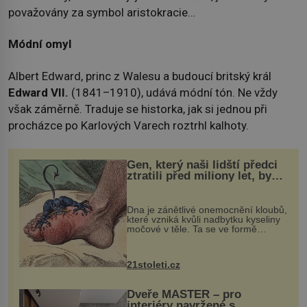
považovány za symbol aristokracie…
Módní omyl
Albert Edward, princ z Walesu a budoucí britský král
Edward VII.
(1841–1910), udává módní tón. Ne vždy
však záměrně. Traduje se historka, jak si jednou při
procházce po Karlových Varech roztrhl kalhoty.
Gen, který naši lidští předci
ztratili před miliony let, by
mohl pomoci s léčbou
„nemoci králů“
Dna je zánětlivé onemocnění kloubů,
které vzniká kvůli nadbytku kyseliny
močové v těle. Ta se ve formě
krystalků ukládá v blízkosti kloubů,
nejčastěji přitom postihuje palce na
nohou, a způsobuje bole...
21stoleti.cz
Dveře MASTER – pro
interiéry navržené s