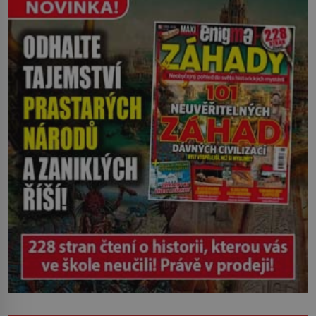
zasáhl dříve, než si vůbec uvědomil
pohyb: tiše, nelidsky přesně. „Odkud…?“
zachrčel starší student, ale v houštině
na břehu nebyl nikdo, kdo by po nich
mohl cokoliv házet. A když se […]