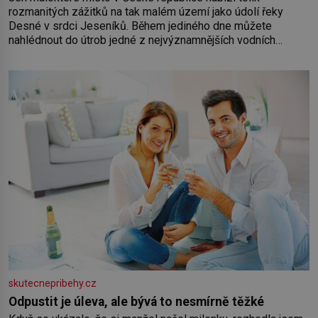
rozmanitých zážitků na tak malém území jako údolí řeky
Desné v srdci Jeseníků. Během jediného dne můžete
nahlédnout do útrob jedné z nejvýznamnějších vodních
elektráren v Evropě, vydat se na horské hřebeny, projet se na
koloběžce a den zakončit poznáváním památek ve Velkých
Losinách nebo v termálním
skutecnepribehy.cz
Odpustit je úleva, ale bývá to nesmírně těžké