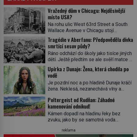
Vražedný dům v Chicagu: Nejděsivější
místo USA?
Na rohu ulic West 63rd Street a South
Wallace Avenue v Chicagu stojí
nenápadná pošta. Nemá žádný speciální
Tragédie v Aberfanu: Předpověděla dívka
nápis ani pamětní desku. A přesto prý
smrtící sesuv půdy?
místní zaměstnanci neradi chodí do
Ráno odchází do školy jako tisíce jiných
sklepa. Právě tady totiž sídlil sériový
dětí. Ještě předtím se ale svěří matce s
vrah H. H. Holmes a také
podivným snem. Ve škole, kterou dobře
nejpropracovanější past na lidi
Upírka z Dunaje: Žena, která chodila po
zná, tentokrát nevidí budovu ani
v dějinách americké kriminalistiky.
vodě
spolužáky. Místo nich se před ní tyčí
Herman Webster Mudgett (1861–1896)
Je pozdní noc a po hladině Dunaje kráčí
cosi temného. O několik hodin později je
přijíždí […]
žena. Neklesá, nezanechává vlny a
mrtvá. Mohla devítiletá Zahlédla vlastní
pohybuje se tiše, jako by černá voda
osud? Dne 21. října 1966 se velšská
Poltergeist od Rudňan: Záhadné
pod ní byla dlažbou. Muž, který ji z
vesnice Aberfan […]
kamenování odnikud!
břehu pozoruje, ji údajně poznává, jenže
Ruža Vlajna má být v tu chvíli mrtvá celé
Kámen dopadl na hladinu řeky bez
století. Vesnice Kisiljevo v
zvuku, jako by se samotná voda
severovýchodním Srbsku má s upíry
rozhodla mlčet. Mladší z chlapců
reklama
nevyřízené účty. […]
bolestně strhl ruku, ale další úder ho