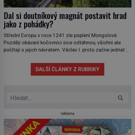
Dal si doutníkový magnát postavit hrad
jako z pohádky?
Střední Evropu v roce 1241 zle poplení Mongolové.
Později obávaní kočovníci sice odtáhnou, všichni ale
počítají s jejich návratem. Václav I. proto začne jednat.
Na další případné řádění barbarů z východu se chce
pečlivě připravit! Český král Václav I. (1205–1253)
DALŠÍ ČLÁNKY Z RUBRIKY
přijme opatření, která mají posílit obranu jeho království.
Zajistit hodlá především severní hranici. Na […]
reklama