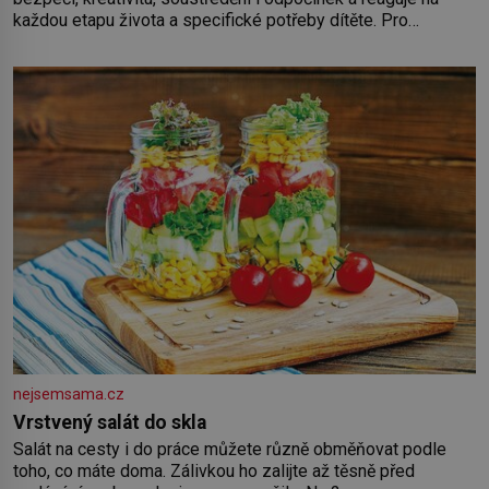
každou etapu života a specifické potřeby dítěte. Pro
nejmenší je klíčová jednoduchost, měkkost a bezpečí, proto
by pokoj miminka měl působit především klidně a útulně.
Předškolní věk je
nejsemsama.cz
Vrstvený salát do skla
Salát na cesty i do práce můžete různě obměňovat podle
toho, co máte doma. Zálivkou ho zalijte až těsně před