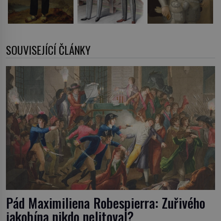
SOUVISEJÍCÍ ČLÁNKY
Pád Maximiliena Robespierra: Zuřivého
jakobína nikdo nelitoval?