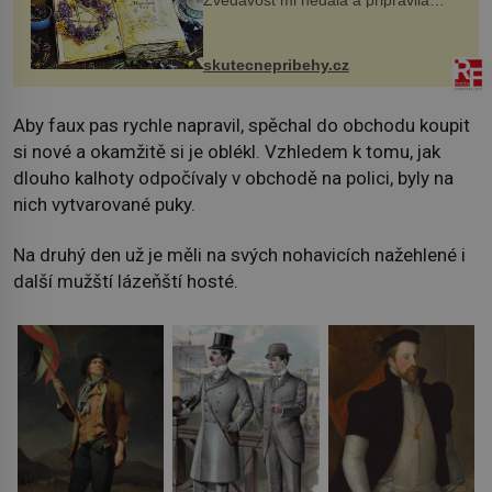
jsem si z nich lektvar… Zimní pobyt
na chalupě se pro mě vlastní vinou
změnil v děsivý zážitek, na kt...
skutecnepribehy.cz
Aby faux pas rychle napravil, spěchal do obchodu koupit
si nové a okamžitě si je oblékl. Vzhledem k tomu, jak
dlouho kalhoty odpočívaly v obchodě na polici, byly na
nich vytvarované puky.
Na druhý den už je měli na svých nohavicích nažehlené i
další mužští lázeňští hosté.