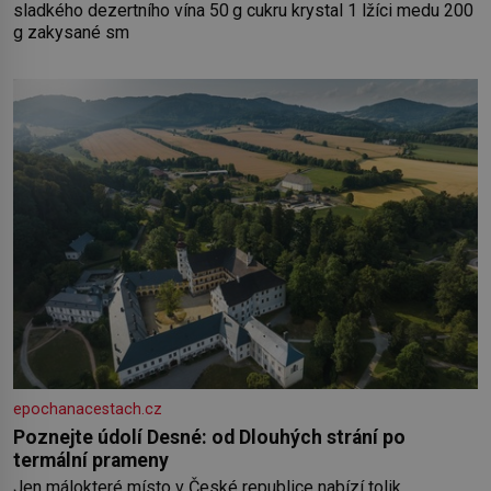
sladkého dezertního vína 50 g cukru krystal 1 lžíci medu 200
g zakysané sm
epochanacestach.cz
Poznejte údolí Desné: od Dlouhých strání po
termální prameny
Jen málokteré místo v České republice nabízí tolik