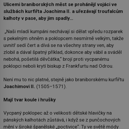
Ulicemi braniborských měst se prohánějí vojáci ve
službách kurfiřta Joachima II. a uřezávají troufalcům
kalhoty v pase, aby jim spadly…
„Naši mladí kumpáni nechávají si dělat vpředu rozparek
s pekelným ohněm a poklopcem nesmírně velkým, takže
uvnitř sedí čert a dívá se na všechny strany ven, aby
zlobil a dával špatný příklad, dokonce aby vábil a sváděl
nebohá, pošetilá děvčátka,“ brojí proti vycpanému
poklopci neboli krytí biskup z Frankfurtu nad Odrou.
Není mu to nic platné, stejně jako braniborskému kurfiřtu
Joachimovi II.
(1505–1571).
Mají tvar koule i hrušky
Vycpaný poklopec až o velikosti dětské hlavičky na
pánských kalhotách zůstává, i když se z punčochových
mění v široké španělské „poctivice“. Ty ve světě módy