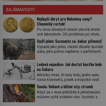
ZAJÍMAVOSTI
Nejlepší úkryt pro Nobelovy ceny?
Chemický roztok!
Po dvou dlouhých letech otevírá dveře
své laboratoře. Oči prolétnou po stole,
aby pak ulpěly na regálu, kde se nachází
Upíří jelen: Seznamte se, kabar pižmový!
všemožné látky. Hledá žluto-oranžovou
Vypadá jako jelen, vlastní dlouhé špičaté
tekutinu, jakmile ji zahlédne, nesmírně
zuby, jeho pižmo najdeme v parfémech
se mu uleví. Teď může svůj plán
celého světa a narazit na něj je velice
dokončit. Pod termínem aqua regia se
těžké. Tato charakteristika sedí na
skrývá směs s názvem lučavka
Ledová expedice: Jak dostat kostku ledu
jediného zástupce zvířecí říše – kabara
královská. Svůj přídomek nemá pro nic
na Saharu
pižmového. V Evropě ho jako první
za nic, […]
Arktický mráz, tři tuny ledu, jedno auto,
popíše švédský botanik Carl Linné
tisíce kilometrů, písek a tropické vedro.
(1707–1778), jenže v Asii o něm ví už
To je ve zkratce zdánlivě nesplnitelná
celá staletí. Zvíře připomíná jelena,
Smola: Voňavé a léčivé slzy stromů
výzva, která se promění v úžasné
v kohoutku dosahuje […]
Když se v lese přiblížíte k jehličnanům,
dobrodružství a důkaz, že nic není
můžete ucítit zvláštní vůni. Vychází z
nemožné. Vše začíná na podzim 1958
lepkavé látky, která vytéká z
jako hec. Rádio Luxembourg přichází s