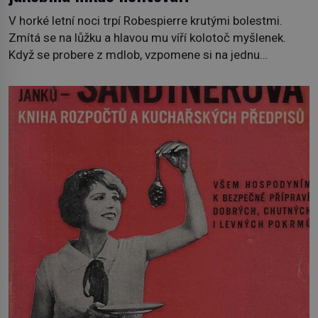
V horké letní noci trpí Robespierre krutými bolestmi.
Zmítá se na lůžku a hlavou mu víří kolotoč myšlenek.
Když se probere z mdlob, vzpomene si na jednu
z pařížských jasnovidek, kterou před lety navštívil.
Prorokovala mu tragický osud. Tehdy se jí vysmál.
„Robespierre to dotáhne hodně daleko,“ prohlásil o něm
jiný významný francouzský revolucionář, Honoré de
Mirabeau […]