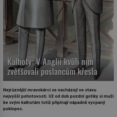
Kalhoty: V Anglii kvůli nim
zvětšovali poslancům křesla
Nejrůznější mravokárci se nacházejí ve stavu
nejvyšší pohotovosti. Už od dob pozdní gotiky si muži
ke svým kalhotám totiž připínají nápadně vycpaný
poklopec.