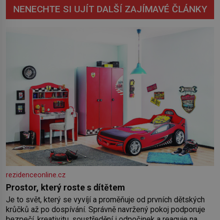
NENECHTE SI UJÍT DALŠÍ ZAJÍMAVÉ ČLÁNKY
rezidenceonline.cz
Prostor, který roste s dítětem
Je to svět, který se vyvíjí a proměňuje od prvních dětských
krůčků až po dospívání. Správně navržený pokoj podporuje
bezpečí, kreativitu, soustředění i odpočinek a reaguje na