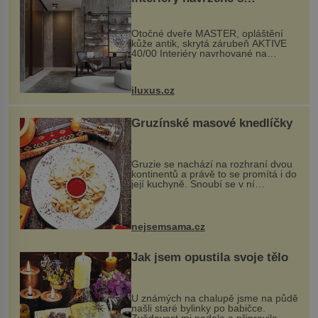
rozumem i vášní!
Otočné dveře MASTER, opláštění
kůže antik, skrytá zárubeň AKTIVE
40/00 Interiéry navrhované na
zakázku často vyžadují atypické
rozměry nejen nábytku, ale i
otvorových prvků. Technické zázemí
iluxus.cz
dnes umož...
Gruzínské masové knedlíčky
Gruzie se nachází na rozhraní dvou
kontinentů a právě to se promítá i do
její kuchyně. Snoubí se v ní
evropské a asijské chutě a díky tomu
vznikají rozmanité a chuťově bohaté
pokrmy, které rozhodně st...
nejsemsama.cz
Jak jsem opustila svoje tělo
U známých na chalupě jsme na půdě
našli staré bylinky po babičce.
Zvědavost mi nedala a připravila