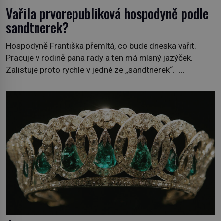
Vařila prvorepubliková hospodyně podle
sandtnerek?
Hospodyně Františka přemítá, co bude dneska vařit.
Pracuje v rodině pana rady a ten má mlsný jazýček.
Zalistuje proto rychle v jedné ze „sandtnerek“.
„Zaplaťpánbůh, že už nemusíme chodit s lístky,“
povzdechne si směrem ke služce, kterou má v kuchyni k
ruce. Ještě v prvních letech nové republiky fungoval kvůli
nedostatku zboží přídělový systém. […]