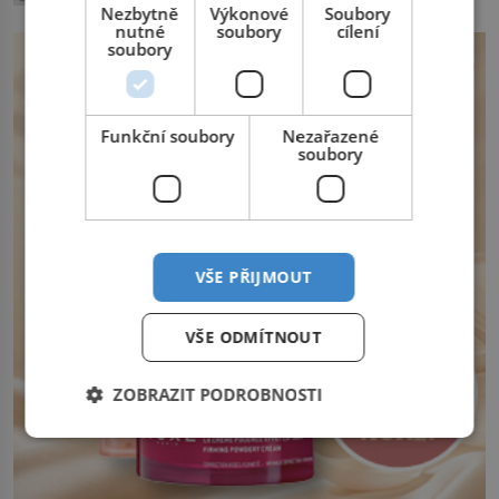
hledáčku úřadů i […]
Nezbytně
Výkonové
Soubory
prská panovník. Dlouho se Jean de La
nutné
soubory
cílení
Fontaine, narozený 8. července 1621,
soubory
nemůže rozhodnout, co v životě vlastně
bude dělat. Převezme práci lesního
dozorce po svém otci, ale víc […]
Funkční soubory
Nezařazené
soubory
VŠE PŘIJMOUT
VŠE ODMÍTNOUT
ZOBRAZIT PODROBNOSTI