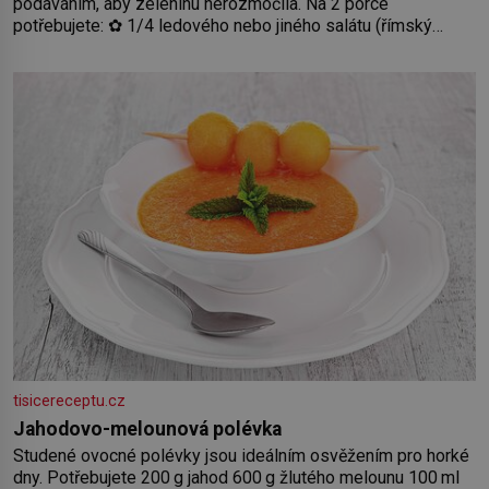
podáváním, aby zeleninu nerozmočila. Na 2 porce
potřebujete: ✿ 1/4 ledového nebo jiného salátu (římský
salát, polníček…) ✿ 1 malá konzerva kukuřice ✿ ½ okurky ✿
2 rajčata Zálivka: ✿ 4 lžíce olivového oleje ✿ 1 lžíci citronové
šťávy ✿ ½ stroužku
tisicereceptu.cz
Jahodovo-melounová polévka
Studené ovocné polévky jsou ideálním osvěžením pro horké
dny. Potřebujete 200 g jahod 600 g žlutého melounu 100 ml