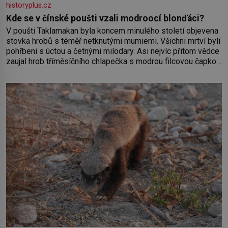
historyplus.cz
Kde se v čínské poušti vzali modroocí blonďáci?
V poušti Taklamakan byla koncem minulého století objevena
stovka hrobů s téměř netknutými mumiemi. Všichni mrtví byli
pohřbeni s úctou a četnými milodary. Asi nejvíc přitom vědce
zaujal hrob tříměsíčního chlapečka s modrou filcovou čapkou,
z níž se draly blonďaté vlásky. Fakt, že jsou těla dávných lidí
nesmírně dobře zachovalá, přičítají odborníci zdejším
klimatickým podmínkám. Sucho, prosolené písky a extrémně