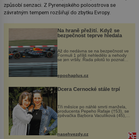
způsobí senzaci. Z Pyrenejského poloostrova se
závratným tempem rozšiřují do zbytku Evropy.
Na hraně přežití. Když se
bezpečnost teprve hledala
Až do nedávna se na bezpečnost ve
Formuli 1 příliš nehledělo a nehody
se jen vršily. Řada pilotů to poznala
na vlastní kůži, často s trvalými
následky nebo bohužel i ztrátou
života. Dnes nepochopiteln...
epochaplus.cz
Dcera Černocké stále trpí
Tři měsíce po náhlé smrti manžela,
producenta Pepeho Rafaje (†53), se
zpěvačka Barbora Vaculíková (45),
dcera Petry Černocké (75), poprvé
ozvala veřejnosti. Na sociální síti
sdílela, že se snaží fung...
nasehvezdy.cz