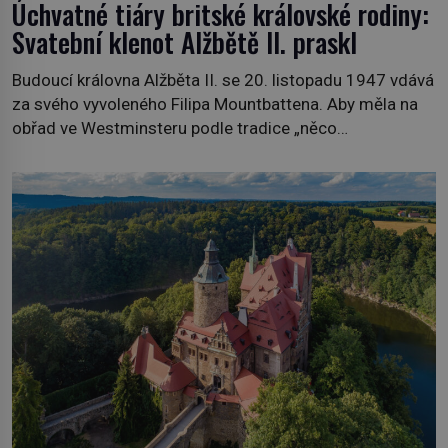
Úchvatné tiáry britské královské rodiny:
Svatební klenot Alžbětě II. praskl
Budoucí královna Alžběta II. se 20. listopadu 1947 vdává
za svého vyvoleného Filipa Mountbattena. Aby měla na
obřad ve Westminsteru podle tradice „něco
vypůjčeného“, její matka jí věnuje jedinečný šperk ze své
soukromé kolekce – diamantovou tiáru královny Marie.
„Je to ošklivá špičatá tiára,“ zhodnotil klenot britský
politik Sir Henry Channon (1897–1958), když si […]