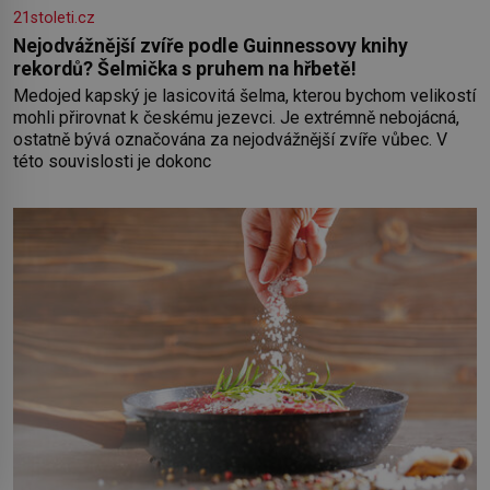
21stoleti.cz
Nejodvážnější zvíře podle Guinnessovy knihy
rekordů? Šelmička s pruhem na hřbetě!
Medojed kapský je lasicovitá šelma, kterou bychom velikostí
mohli přirovnat k českému jezevci. Je extrémně nebojácná,
ostatně bývá označována za nejodvážnější zvíře vůbec. V
této souvislosti je dokonc