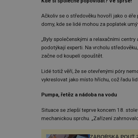
Kde si společně popovídat? Ve sprše!
Ačkoliv se o středověku hovoří jako o éře
domy, kde se lidé mohou za poplatek umý
„Byly společenskými a relaxačními centry 
podotýkají experti. Na vrcholu středověku,
začne od koupelí opouštět.
Lidé totiž věří, že se otevřenými póry ne
vykreslovat jako místo hříchu, což řadu lid
Pumpa, řetěz a nádoba na vodu
Situace se zlepší teprve koncem 18. stole
mechanickou sprchu. „Zařízení zahrnovalo
ZÁBOŘSKÁ POUŤ 2