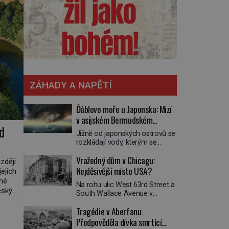
ZÁHADY A NAPĚTÍ
Ďáblovo moře u Japonska: Mizí
v asijském Bermudském
d
trojúhelníku lodě ve spárech
Jižně od japonských ostrovů se
neznámé síly?
rozkládají vody, kterým se
přezdívá Ďáblovo moře. Vypráví
Vražedný dům v Chicagu:
se o lodích mizejících beze
zději
stopy, podivných světlech,
Nejděsivější místo USA?
jejich
zrádných proudech i mořských
dné
Na rohu ulic West 63rd Street a
dracích, kteří měli tyto končiny
eský
South Wallace Avenue v
střežit už v dávných legendách.
osílit
Chicagu stojí nenápadná pošta.
Je tichomořský Dračí
Tragédie v Aberfanu:
í
Nemá žádný speciální nápis ani
trojúhelník skutečně prokletým
pamětní desku. A přesto prý
Předpověděla dívka smrtící
místem, nebo se zde jen
místní zaměstnanci neradi