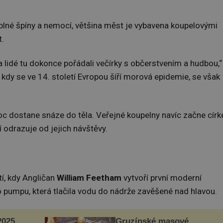
 plné špíny a nemocí, většina měst je vybavena koupelovými
t.
a lidé tu dokonce pořádali večírky s občerstvením a hudbou,“
 kdy se ve 14. století Evropou šíří morová epidemie, se však
moc dostane snáze do těla. Veřejné koupelny navíc začne círk
í odrazuje od jejich návštěvy.
tí, kdy Angličan
William Feetham
vytvoří první moderní
 pumpu, která tlačila vodu do nádrže zavěšené nad hlavou.
025
Gruzínské masové