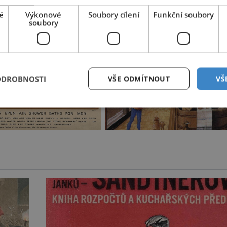
ůkopníkem hygieny v medicíně i běžném životě.
é
Výkonové
Soubory cílení
Funkční soubory
soubory
ODROBNOSTI
VŠE ODMÍTNOUT
VŠ