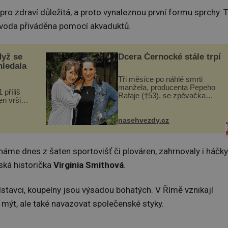
 pro zdraví důležitá, a proto vynaleznou první formu sprchy. 
 voda přiváděna pomocí akvaduktů.
dyž se
Dcera Černocké stále trpí
hledala
Tři měsíce po náhlé smrti
manžela, producenta Pepeho
 příliš
Rafaje (†53), se zpěvačka
n vršily.
Barbora Vaculíková (45), dcera
a vlastní
Petry Černocké (75), poprvé
následky
ozvala veřejnosti. Na sociální
nasehvezdy.cz
ivota.
síti sdílela, že se snaží fung...
náme dnes z šaten sportovišť či plováren, zahrnovaly i háčky
tská historička
Virginia Smithová
.
stavci, koupelny jsou výsadou bohatých. V Římě vznikají
 mýt, ale také navazovat společenské styky.