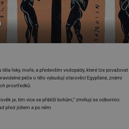
?
u těla řeky, moře, a především vodopády, které lze považovat
pravidelné péče o tělo vybudují starověcí Egypťané, známí
ch prostředků.
lověk je, tím více se přiblíží bohům,“ zmiňují se odborníci.
lad před jídlem a po něm.