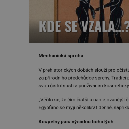
KDE SE VZALA…
Mechanická sprcha
V prehistorických dobách slouží pro očist
za přírodního předchůdce sprchy. Tradici 
svou čistotností a používáním kosmetický
„Věřilo se, že čím čistší a naolejovanější č
Egypťané se myjí několikrát denně, napřík
Koupelny jsou výsadou bohatých