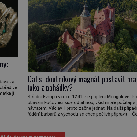
ny:
Dal si doutníkový magnát postavit hra
vdává za
jako z pohádky?
 obřad ve
matka jí
Střední Evropu v roce 1241 zle poplení Mongolové. Po
obávaní kočovníci sice odtáhnou, všichni ale počítají s 
ičatá
návratem. Václav I. proto začne jednat. Na další přípa
non
řádění barbarů z východu se chce pečlivě připravit! Č
král Václav I. (1205–1253) přijme opatření, která mají p
obranu jeho království. Zajistit hodlá především severn
hranici. Na […]