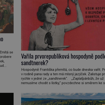
ho
 Zmítá se
Vařila prvorepubliková hospodyně podl
 probere
sandtnerek?
ek,
ud.
Hospodyně Františka přemítá, co bude dneska vařit. P
daleko,“
v rodině pana rady a ten má mlsný jazýček. Zalistuje p
nář,
rychle v jedné ze „sandtnerek“. „Zaplaťpánbůh, že už
nemusíme chodit s lístky,“ povzdechne si směrem ke s
kterou má v kuchyni k ruce. Ještě v prvních letech nov
republiky fungoval kvůli nedostatku zboží přídělový sy
[…]