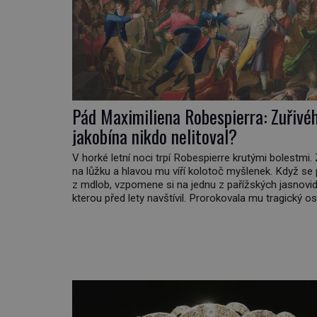
Pád Maximiliena Robespierra: Zuřivé
jakobína nikdo nelitoval?
V horké letní noci trpí Robespierre krutými bolestmi.
na lůžku a hlavou mu víří kolotoč myšlenek. Když se
z mdlob, vzpomene si na jednu z pařížských jasnovid
kterou před lety navštívil. Prorokovala mu tragický os
Tehdy se jí vysmál. „Robespierre to dotáhne hodně 
prohlásil o něm jiný významný francouzský revolucio
Honoré de Mirabeau […]