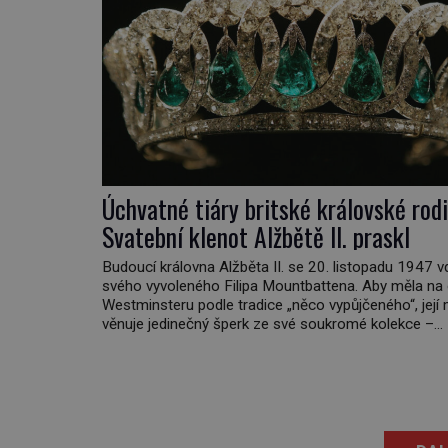
Úchvatné tiáry britské královské rodi
Svatební klenot Alžbětě II. praskl
Budoucí královna Alžběta II. se 20. listopadu 1947 
svého vyvoleného Filipa Mountbattena. Aby měla na
Westminsteru podle tradice „něco vypůjčeného“, její 
věnuje jedinečný šperk ze své soukromé kolekce –
diamantovou tiáru královny Marie. „Je to ošklivá šp
tiára,“ zhodnotil klenot britský politik Sir Henry Chan
(1897–1958), když si […]