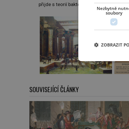
přijde s teorií bakterií a stane se tak pr
Nezbytně nutn
soubory
ZOBRAZIT P
SOUVISEJÍCÍ ČLÁNKY