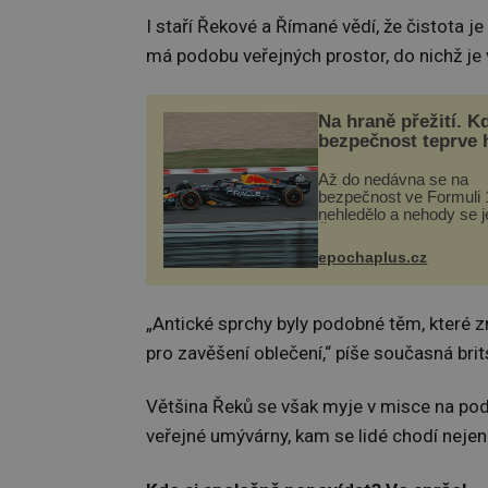
I staří Řekové a Římané vědí, že čistota je
má podobu veřejných prostor, do nichž je
Na hraně přežití. K
bezpečnost teprve 
Až do nedávna se na
bezpečnost ve Formuli 1
nehledělo a nehody se je
Řada pilotů to poznala n
kůži, často s trvalými 
epochaplus.cz
nebo bohužel i ztrátou ž
Dnes nepochopiteln...
„Antické sprchy byly podobné těm, které z
pro zavěšení oblečení,“ píše současná bri
Většina Řeků se však myje v misce na pod
veřejné umývárny, kam se lidé chodí nejen