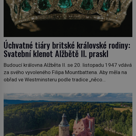
Úchvatné tiáry britské královské rodiny:
Svatební klenot Alžbětě II. praskl
Budoucí královna Alžběta II. se 20. listopadu 1947 vdává
za svého vyvoleného Filipa Mountbattena. Aby měla na
obřad ve Westminsteru podle tradice „něco
vypůjčeného“, její matka jí věnuje jedinečný šperk ze své
soukromé kolekce – diamantovou tiáru královny Marie.
„Je to ošklivá špičatá tiára,“ zhodnotil klenot britský
politik Sir Henry Channon (1897–1958), když si […]