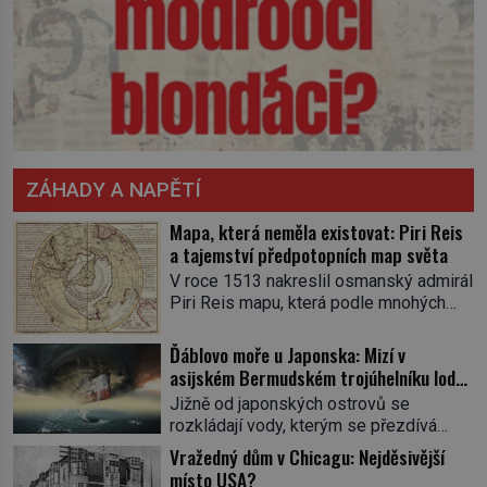
ZÁHADY A NAPĚTÍ
Mapa, která neměla existovat: Piri Reis
a tajemství předpotopních map světa
V roce 1513 nakreslil osmanský admirál
Piri Reis mapu, která podle mnohých
měla vzniknout až o dvě staletí později.
Na kusu gazelí kůže se totiž objevuje
Ďáblovo moře u Japonska: Mizí v
pobřeží připomínající Antarktidu bez
asijském Bermudském trojúhelníku lodě
ledového příkrovu, tři sta let před jejím
ve spárech neznámé síly?
Jižně od japonských ostrovů se
objevením. Odkud čerpal? Existovala
rozkládají vody, kterým se přezdívá
snad civilizace se znalostmi, jež
Ďáblovo moře. Vypráví se o lodích
Vražedný dům v Chicagu: Nejděsivější
historie dosud nezaznamenala? Píše
mizejících beze stopy, podivných
místo USA?
se rok 1513, osmanský […]