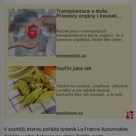
Transplantace a duše.
Přenesly orgány i kousek
osobnosti dárce?
Ročně jsou v nemocnicích
transplantovány tisíce orgánů. Je-li
operace úspěšná, lidské tělo přijme
darovaný orgán za své a pacient
může vést plnohodnotný život. Ale co
když při transplantaci nepřijímám...
enigmaplus.cz
Vavřín jako lék
Všichni ho známe, císařové, vítězové
i umělci si jím zdobili skráně,
kuchařky bez něj neuvaří, a to ještě
nevíte, že bobkový list může výrazně
zmírnit některé naše neduhy.
Obsahuje v malém množství ně...
panidomu.cz
V soutěži, kterou pořádá týdeník La France Automobile,