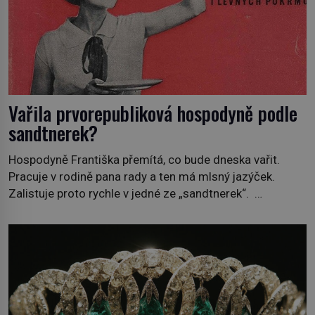
Vařila prvorepubliková hospodyně podle
sandtnerek?
Hospodyně Františka přemítá, co bude dneska vařit.
Pracuje v rodině pana rady a ten má mlsný jazýček.
Zalistuje proto rychle v jedné ze „sandtnerek“.
„Zaplaťpánbůh, že už nemusíme chodit s lístky,“
povzdechne si směrem ke služce, kterou má v kuchyni k
ruce. Ještě v prvních letech nové republiky fungoval kvůli
nedostatku zboží přídělový systém. […]