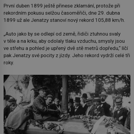
První duben 1899 ještě přinese zklamání, protože při
rekordním pokusu selžou časoměřiči, dne 29. dubna
1899 už ale Jenatzy stanoví nový rekord 105,88 km/h.
„Auto jako by se odlepí od země, řidiči ztuhnou svaly
v těle a na krku, aby odolaly tlaku vzduchu, smysly jsou
ve střehu a pohled je upřený dvě stě metrů dopředu,“ líčí
pak Jenatzy své pocity z jízdy. Jeho rekord vydrží celé tři
roky.