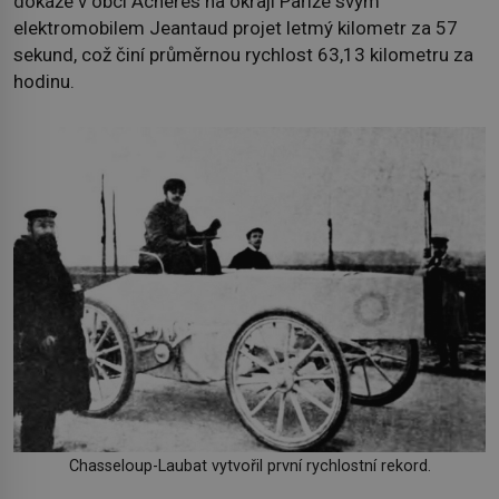
dokáže v obci Achères na okraji Paříže svým
elektromobilem Jeantaud projet letmý kilometr za 57
sekund, což činí průměrnou rychlost 63,13 kilometru za
hodinu.
Chasseloup-Laubat vytvořil první rychlostní rekord.