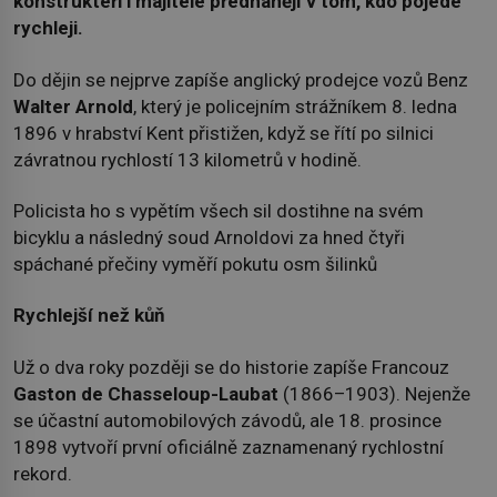
konstruktéři i majitelé předhánějí v tom, kdo pojede
rychleji.
Do dějin se nejprve zapíše anglický prodejce vozů Benz
Walter Arnold
, který je policejním strážníkem 8. ledna
1896 v hrabství Kent přistižen, když se řítí po silnici
závratnou rychlostí 13 kilometrů v hodině.
Policista ho s vypětím všech sil dostihne na svém
bicyklu a následný soud Arnoldovi za hned čtyři
spáchané přečiny vyměří pokutu osm šilinků
Rychlejší než kůň
Už o dva roky později se do historie zapíše Francouz
Gaston de Chasseloup-Laubat
(1866–1903). Nejenže
se účastní automobilových závodů, ale 18. prosince
1898 vytvoří první oficiálně zaznamenaný rychlostní
rekord.