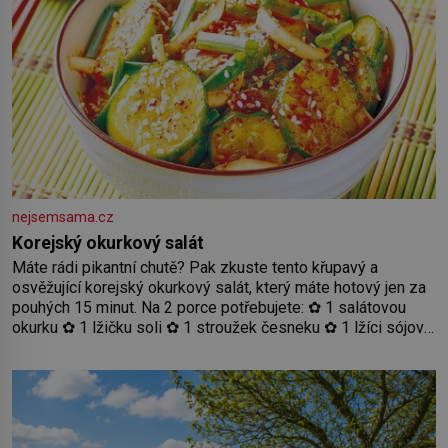
nejsemsama.cz
Korejský okurkový salát
Máte rádi pikantní chutě? Pak zkuste tento křupavý a
osvěžující korejský okurkový salát, který máte hotový jen za
pouhých 15 minut. Na 2 porce potřebujete: ✿ 1 salátovou
okurku ✿ 1 lžičku soli ✿ 1 stroužek česneku ✿ 1 lžíci sójové
omáčky ✿ 1 lžíci rýžového octa ✿ 1 lžičku sezamového
oleje ✿ 1 lžičku chilli ✿ 1 lžičku cukru ✿ 1 jarní cibulku ✿ 1
lžíci sezamových semínek