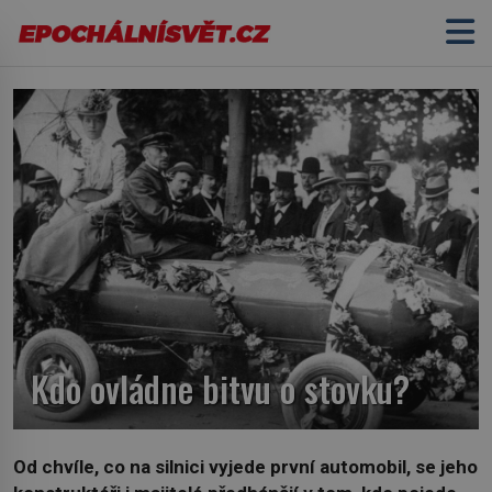
Kdo ovládne bitvu o stovku?
Od chvíle, co na silnici vyjede první automobil, se jeho