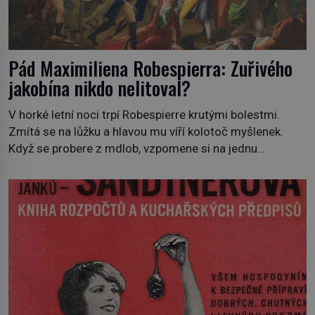
Pád Maximiliena Robespierra: Zuřivého
jakobína nikdo nelitoval?
V horké letní noci trpí Robespierre krutými bolestmi.
Zmítá se na lůžku a hlavou mu víří kolotoč myšlenek.
Když se probere z mdlob, vzpomene si na jednu
z pařížských jasnovidek, kterou před lety navštívil.
Prorokovala mu tragický osud. Tehdy se jí vysmál.
„Robespierre to dotáhne hodně daleko,“ prohlásil o něm
jiný významný francouzský revolucionář, Honoré de
Mirabeau […]