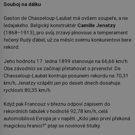
Souboj na dálku
Gaston de Chasseloup-Laubat má ovšem soupeře, a ne
ledajakého. Belgický konstruktér
Camille Jenatzy
(1868–1913), pro svůj zrzavý plnovous a temperament
řečený Rudý ďábel, už za měsíc svému konkurentovi bere
rekord.
Jeho hodnotu 17. ledna 1899 stanovuje na 66,66 km/h.
Oba závodníci se začínají přetahovat o prvenství. De
Chasseloup-Laubat kontruje posunem rekordu na 70,31
km/h, Jenatzy vzápětí jen po deseti dnech dosahuje
rychlosti 80,35 km/h.
Když pak Francouz v březnu odpoví zápisem do
rekordních tabulek v hodnotě 92,78 km/h, celá
automobilová Evropa je v napětí. „Kdo jako první překoná
magickou hranici?“ ptají se novinové titulky.