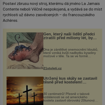
Postaví zbrusu nový stroj, kterému dá jméno La Jamais
Contente neboli Věčně nespokojená, a vydává se do míst
rychlosti už dávno zasvěcených – do francouzského
Achères.
Gen, který naši lidští předci
ztratili před miliony let, by
mohl pomoci s léčbou
„nemoci králů“
Dna je zánětlivé onemocnění kloubů,
které vzniká kvůli nadbytku kyseliny
močové v těle. Ta se ve formě
krystalků ukládá v blízkosti kloubů,
nejčastěji přitom postihuje palce na
nohou, a způsobuje bole...
21stoleti.cz
Utržený kus skály se zastavil
těsně před kostelem!
Ochránila ho boží síla?
30 centimetrů! Přesně v takové
vzdálenosti se od amerického
kostela zastavil obrovský 20tunový
balvan, který se v květnu 2014