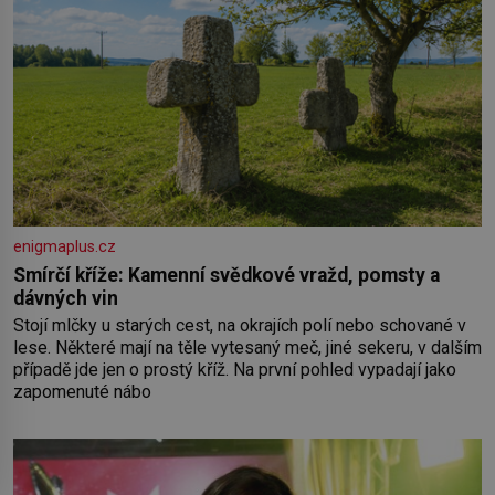
enigmaplus.cz
Smírčí kříže: Kamenní svědkové vražd, pomsty a
dávných vin
Stojí mlčky u starých cest, na okrajích polí nebo schované v
lese. Některé mají na těle vytesaný meč, jiné sekeru, v dalším
případě jde jen o prostý kříž. Na první pohled vypadají jako
zapomenuté nábo