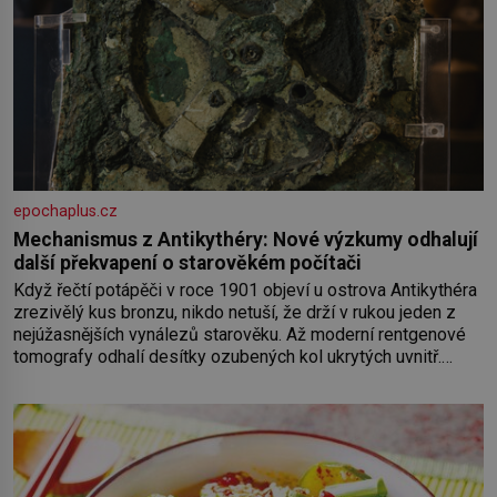
epochaplus.cz
Mechanismus z Antikythéry: Nové výzkumy odhalují
další překvapení o starověkém počítači
Když řečtí potápěči v roce 1901 objeví u ostrova Antikythéra
zrezivělý kus bronzu, nikdo netuší, že drží v rukou jeden z
nejúžasnějších vynálezů starověku. Až moderní rentgenové
tomografy odhalí desítky ozubených kol ukrytých uvnitř.
Mechanismus z Antikythéry je dnes považován za nejstarší
známý analogový počítač na světě. Přesto ani po více než
sto letech výzkumu