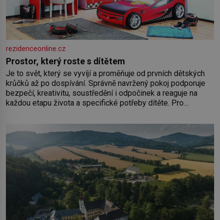
rezidenceonline.cz
Prostor, který roste s dítětem
Je to svět, který se vyvíjí a proměňuje od prvních dětských
krůčků až po dospívání. Správně navržený pokoj podporuje
bezpečí, kreativitu, soustředění i odpočinek a reaguje na
každou etapu života a specifické potřeby dítěte. Pro
nejmenší je klíčová jednoduchost, měkkost a bezpečí, proto
by pokoj miminka měl působit především klidně a útulně.
Předškolní věk je