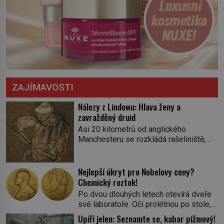
ZAJÍMAVOSTI
Nálezy z Lindowu: Hlava ženy a
zavražděný druid
Asi 20 kilometrů od anglického
Manchesteru se rozkládá rašeliniště,
které místní znají jako Lindow. Místo ale
kromě močálů skrývá pozůstatky
minulosti. Na kalendáři bychom
Nejlepší úkryt pro Nobelovy ceny?
nalistovali 13. května 1983. Těžaři Andy
Chemický roztok!
Mould a Stephen Dooley zaregistrují na
Po dvou dlouhých letech otevírá dveře
dopravním pásu něco neobvyklého.
své laboratoře. Oči prolétnou po stole,
„Není to fotbalový míč?“ uchechtne se
aby pak ulpěly na regálu, kde se nachází
Upíří jelen: Seznamte se, kabar pižmový!
jeden z nich. Stroj zastaví a předmět