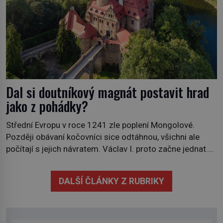
Dal si doutníkový magnát postavit hrad
jako z pohádky?
Střední Evropu v roce 1241 zle poplení Mongolové.
Později obávaní kočovníci sice odtáhnou, všichni ale
počítají s jejich návratem. Václav I. proto začne jednat.
Na další případné řádění barbarů z východu se chce
pečlivě připravit! Český král Václav I. (1205–1253)
DALŠÍ ČLÁNKY Z RUBRIKY
přijme opatření, která mají posílit obranu jeho království.
Zajistit hodlá především severní hranici. Na […]