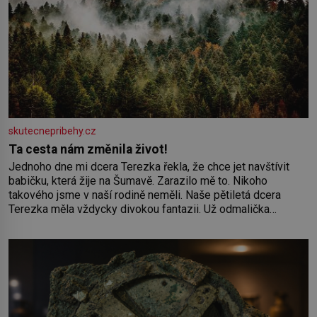
skutecnepribehy.cz
Ta cesta nám změnila život!
Jednoho dne mi dcera Terezka řekla, že chce jet navštívit
babičku, která žije na Šumavě. Zarazilo mě to. Nikoho
takového jsme v naší rodině neměli. Naše pětiletá dcera
Terezka měla vždycky divokou fantazii. Už odmalička
milovala svět pohádek. Každou chvilku mi říkala, že se jí
zdálo o jednorožcích, krásných princeznách, statečných
rytířích a létajících dracích.