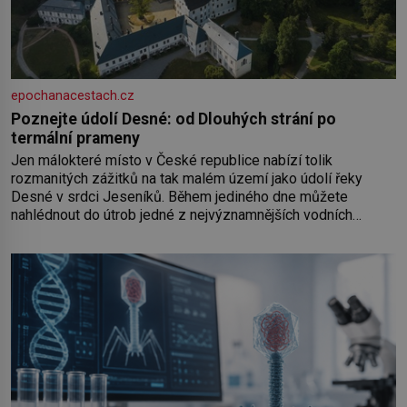
epochanacestach.cz
Poznejte údolí Desné: od Dlouhých strání po
termální prameny
Jen málokteré místo v České republice nabízí tolik
rozmanitých zážitků na tak malém území jako údolí řeky
Desné v srdci Jeseníků. Během jediného dne můžete
nahlédnout do útrob jedné z nejvýznamnějších vodních
elektráren v Evropě, vydat se na horské hřebeny, projet se na
koloběžce a den zakončit poznáváním památek ve Velkých
Losinách nebo v termálním