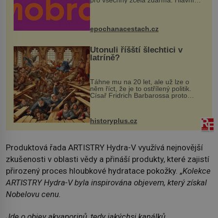
program se odehraje na Karlově a
Husově náměstí. Návštěvníci se
mohou těšit na víno, burčák, pes...
epochanacestach.cz
Utonuli říšští šlechtici v
latríně?
Táhne mu na 20 let, ale už lze o
něm říct, že je to ostřílený politik.
Císař Fridrich Barbarossa proto
posílá svého syna a dědice Jindřicha
VI. do Erfurtu, aby se stal
prostředníkem při řešení sporu m...
historyplus.cz
Produktová řada ARTISTRY Hydra-V využívá nejnovější
zkušenosti v oblasti vědy a přináší produkty, které zajistí
přirozený proces hloubkové hydratace pokožky. „
Kolekce
ARTISTRY Hydra-V byla inspirována objevem, který získal
Nobelovu cenu.
Jde o objev akvaporinů, tedy jakýchsi kanálků,