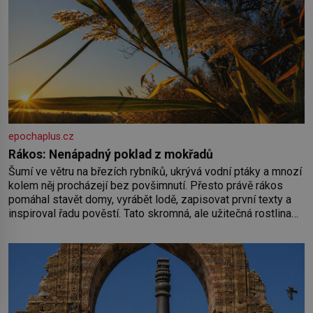
epochaplus.cz
Rákos: Nenápadný poklad z mokřadů
Šumí ve větru na březích rybníků, ukrývá vodní ptáky a mnozí
kolem něj procházejí bez povšimnutí. Přesto právě rákos
pomáhal stavět domy, vyrábět lodě, zapisovat první texty a
inspiroval řadu pověstí. Tato skromná, ale užitečná rostlina
provází člověka už tisíce let. Většina lidí vnímá rákos jen jako
obyčejnou kulisu letního koupání. Stačí se však podívat