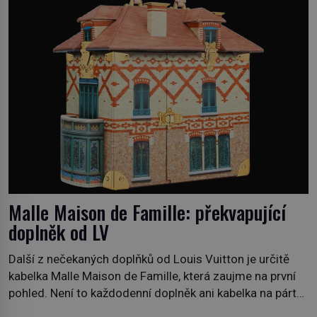
pobřežní oblasti. […]
Malle Maison de Famille: překvapující
doplněk od LV
Další z nečekaných doplňků od Louis Vuitton je určitě
kabelka Malle Maison de Famille, která zaujme na první
pohled. Není to každodenní doplněk ani kabelka na párty,
ale symbol tradice a bohaté historie značky. Jde o poctu