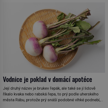
Nicolase Ghesquièra rodinnému sídlu Vuittonů na
adrese 18 Rue Louis Vuitton, které bylo postaveno v
roce 1869. […]
Vodnice je poklad v domácí apotéce
Její druhý název je brukev řepák, ale také se jí lidově
říkalo kvaka nebo rabská řepa, to prý podle uherského
města Rábu, protože prý snáší podobné vlhké podnebí,
jako je tam. Určitě jste se s ní už setkali, třeba na trzích,