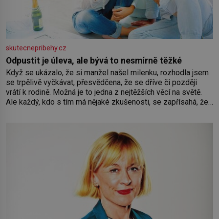
skutecnepribehy.cz
Odpustit je úleva, ale bývá to nesmírně těžké
Když se ukázalo, že si manžel našel milenku, rozhodla jsem
se trpělivě vyčkávat, přesvědčena, že se dříve či později
vrátí k rodině. Možná je to jedna z nejtěžších věcí na světě.
Ale každý, kdo s tím má nějaké zkušenosti, se zapřísahá, že
pokud odpustíte, znatelně se vám uleví. Když se ke mně
doneslo, že si manžel pořídil milenku,