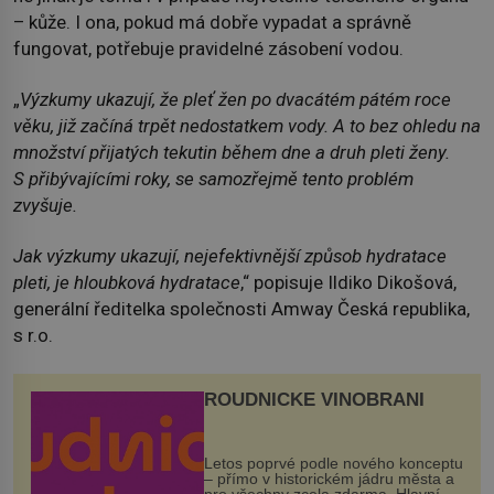
– kůže. I ona, pokud má dobře vypadat a správně
fungovat, potřebuje pravidelné zásobení vodou.
„
Výzkumy ukazují, že pleť žen po dvacátém pátém roce
věku, již začíná trpět nedostatkem vody. A to bez ohledu na
množství přijatých tekutin během dne a druh pleti ženy.
S přibývajícími roky, se samozřejmě tento problém
zvyšuje.
Jak výzkumy ukazují, nejefektivnější způsob hydratace
pleti, je hloubková hydratace
,“ popisuje Ildiko Dikošová,
generální ředitelka společnosti Amway Česká republika,
s r.o.
ROUDNICKÉ VINOBRANÍ
Letos poprvé podle nového konceptu
– přímo v historickém jádru města a
pro všechny zcela zdarma. Hlavní