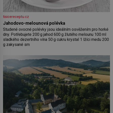
tisicereceptu.cz
Jahodovo-melounová polévka
Studené ovocné polévky jsou ideálním osvěžením pro horké
dny. Potřebujete 200 g jahod 600 g žlutého melounu 100 ml
sladkého dezertního vína 50 g cukru krystal 1 lžíci medu 200
g zakysané sm