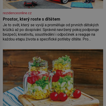
rezidenceonline.cz
Prostor, který roste s dítětem
Je to svět, který se vyvíjí a proměňuje od prvních dětských
krůčků až po dospívání. Správně navržený pokoj podporuje
bezpečí, kreativitu, soustředění i odpočinek a reaguje na
každou etapu života a specifické potřeby dítěte. Pro
nejmenší je klíčová jednoduchost, měkkost a bezpečí, proto
by pokoj miminka měl působit především klidně a útulně.
Předškolní věk je