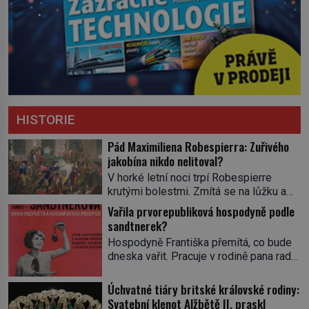
HISTORIE
Pád Maximiliena Robespierra: Zuřivého
jakobína nikdo nelitoval?
V horké letní noci trpí Robespierre
krutými bolestmi. Zmítá se na lůžku a
hlavou mu víří kolotoč myšlenek. Když
Vařila prvorepubliková hospodyně podle
se probere z mdlob, vzpomene si na
sandtnerek?
jednu z pařížských jasnovidek, kterou
Hospodyně Františka přemítá, co bude
před lety navštívil. Prorokovala mu
dneska vařit. Pracuje v rodině pana rady
tragický osud. Tehdy se jí vysmál.
a ten má mlsný jazýček. Zalistuje proto
„Robespierre to dotáhne hodně daleko,“
rychle v jedné ze „sandtnerek“.
Úchvatné tiáry britské královské rodiny:
prohlásil o něm jiný významný
„Zaplaťpánbůh, že už nemusíme chodit
Svatební klenot Alžbětě II. praskl
francouzský revolucionář, Honoré de