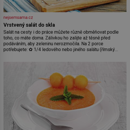
nejsemsama.cz
Vrstvený salát do skla
Salát na cesty i do práce můžete různě obměňovat podle
toho, co máte doma. Zálivkou ho zalijte až těsně před
podáváním, aby zeleninu nerozmočila. Na 2 porce
potřebujete: ✿ 1/4 ledového nebo jiného salátu (římský
salát, polníček…) ✿ 1 malá konzerva kukuřice ✿ ½ okurky ✿
2 rajčata Zálivka: ✿ 4 lžíce olivového oleje ✿ 1 lžíci citronové
šťávy ✿ ½ stroužku