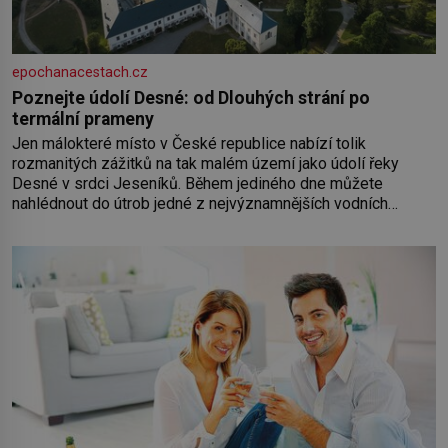
epochanacestach.cz
Poznejte údolí Desné: od Dlouhých strání po
termální prameny
Jen málokteré místo v České republice nabízí tolik
rozmanitých zážitků na tak malém území jako údolí řeky
Desné v srdci Jeseníků. Během jediného dne můžete
nahlédnout do útrob jedné z nejvýznamnějších vodních
elektráren v Evropě, vydat se na horské hřebeny, projet se na
koloběžce a den zakončit poznáváním památek ve Velkých
Losinách nebo v termálním