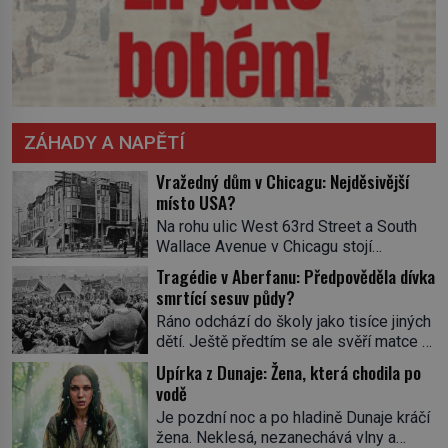
ZÁHADY A NAPĚTÍ
Vražedný dům v Chicagu: Nejděsivější
místo USA?
Na rohu ulic West 63rd Street a South
Wallace Avenue v Chicagu stojí
nenápadná pošta. Nemá žádný speciální
Tragédie v Aberfanu: Předpověděla dívka
nápis ani pamětní desku. A přesto prý
smrtící sesuv půdy?
místní zaměstnanci neradi chodí do
Ráno odchází do školy jako tisíce jiných
sklepa. Právě tady totiž sídlil sériový
dětí. Ještě předtím se ale svěří matce s
vrah H. H. Holmes a také
podivným snem. Ve škole, kterou dobře
nejpropracovanější past na lidi
Upírka z Dunaje: Žena, která chodila po
zná, tentokrát nevidí budovu ani
v dějinách americké kriminalistiky.
vodě
spolužáky. Místo nich se před ní tyčí
Herman Webster Mudgett (1861–1896)
Je pozdní noc a po hladině Dunaje kráčí
cosi temného. O několik hodin později je
přijíždí […]
žena. Neklesá, nezanechává vlny a
mrtvá. Mohla devítiletá Zahlédla vlastní