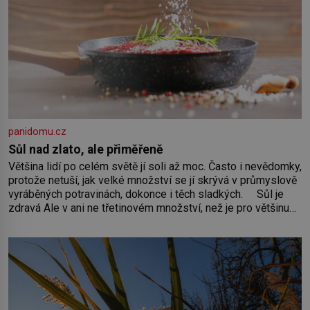
panidomu.cz
Sůl nad zlato, ale přiměřeně
Většina lidí po celém světě jí soli až moc. Často i nevědomky,
protože netuší, jak velké množství se jí skrývá v průmyslově
vyráběných potravinách, dokonce i těch sladkých. Sůl je
zdravá Ale v ani ne třetinovém množství, než je pro většinu
populace běžné. Její základní složky– sodík a chlór – jsou
zásadní pro správné hospodaření