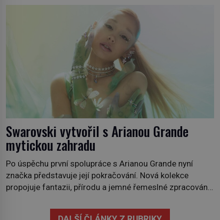
někdy i v obchodech. Její bulvy jsou bílé, nahoře někdy
fialové a chutí […]
Swarovski vytvořil s Arianou Grande
mytickou zahradu
Po úspěchu první spolupráce s Arianou Grande nyní
značka představuje její pokračování. Nová kolekce
propojuje fantazii, přírodu a jemné řemeslné zpracování
do svěžího, prosvětleného designového příběhu. Téměř
třicítka šperků působí hravě a zároveň rafinovaně.
DALŠÍ ČLÁNKY Z RUBRIKY