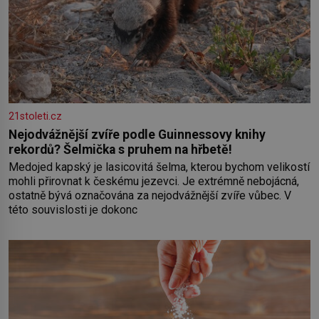
21stoleti.cz
Nejodvážnější zvíře podle Guinnessovy knihy
rekordů? Šelmička s pruhem na hřbetě!
Medojed kapský je lasicovitá šelma, kterou bychom velikostí
mohli přirovnat k českému jezevci. Je extrémně nebojácná,
ostatně bývá označována za nejodvážnější zvíře vůbec. V
této souvislosti je dokonc