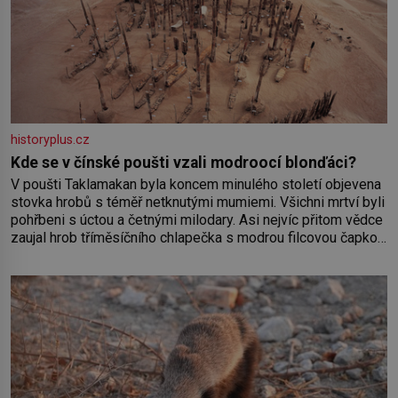
historyplus.cz
Kde se v čínské poušti vzali modroocí blonďáci?
V poušti Taklamakan byla koncem minulého století objevena
stovka hrobů s téměř netknutými mumiemi. Všichni mrtví byli
pohřbeni s úctou a četnými milodary. Asi nejvíc přitom vědce
zaujal hrob tříměsíčního chlapečka s modrou filcovou čapkou,
z níž se draly blonďaté vlásky. Fakt, že jsou těla dávných lidí
nesmírně dobře zachovalá, přičítají odborníci zdejším
klimatickým podmínkám. Sucho, prosolené písky a extrémně