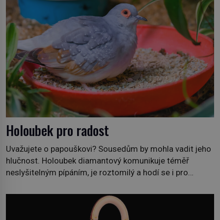
Holoubek pro radost
Uvažujete o papouškovi? Sousedům by mohla vadit jeho
hlučnost. Holoubek diamantový komunikuje téměř
neslyšitelným pípáním, je roztomilý a hodí se i pro
chovatele začátečníky. Jedná se o nenáročného
klidného ptáčka, který většinu dne jen posedává. Hodně
času tráví na zemi, kde sbírá zbytky semínek Jeho
domovinou je prakticky celá Austrálie s výjimkou