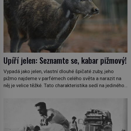
Upíří jelen: Seznamte se, kabar pižmový!
Vypadá jako jelen, vlastní dlouhé špičaté zuby, jeho
pižmo najdeme v parfémech celého světa a narazit na
něj je velice těžké. Tato charakteristika sedí na jediného
zástupce zvířecí říše – kabara pižmového. V Evropě ho
jako první popíše švédský botanik Carl Linné (1707–
1778), jenže v Asii o něm ví už celá staletí. Zvíře
připomíná jelena, v kohoutku dosahuje […]