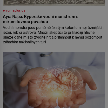
enigmaplus.cz
Ayia Napa: Kyperské vodní monstrum s
mírumilovnou povahou
Vodní monstra jsou poměrně častým koloritem nejrůznějších
jezer, řek či ostrovů. Mnozí skeptici to přikládají hlavně
snaze dané místo zviditelnit a přitáhnout k němu pozornost
záhadám nakloněných turi