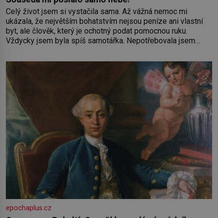
Celý život jsem si vystačila sama. Až vážná nemoc mi
ukázala, že největším bohatstvím nejsou peníze ani vlastní
byt, ale člověk, který je ochotný podat pomocnou ruku.
Vždycky jsem byla spíš samotářka. Nepotřebovala jsem
kolem sebe partu kamarádek ani partnera. Stačily mi knihy,
práce a hlavně klid. Hned po studiích jsem odešla z rodného
města,
epochaplus.cz