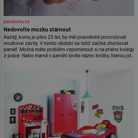
panidomu.cz
Nedovolte mozku stárnout
Každý, komu je přes 25 let, by měl pravidelně procvičovat
mozkové závity. V tomto období se totiž začíná zhoršovat
paměť. Možná máte problém vzpomenout si na jméno kolegy
z práce. Nebo marně v paměti lovíte název knížky, kterou jste
nedávno přečetli. Je to opravdu tak, s věkem jako kdyby se
paměť rozhodla stávkovat. Cvičte