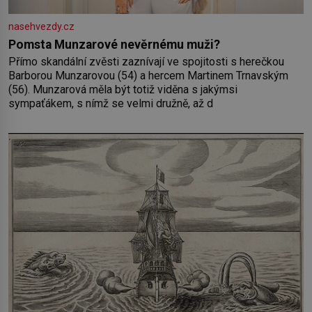
nasehvezdy.cz
Pomsta Munzarové nevěrnému muži?
Přímo skandální zvěsti zaznívají ve spojitosti s herečkou
Barborou Munzarovou (54) a hercem Martinem Trnavským
(56). Munzarová měla být totiž viděna s jakýmsi
sympaťákem, s nímž se velmi družně, až d