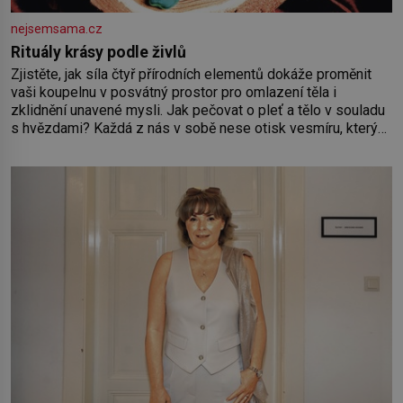
nejsemsama.cz
Rituály krásy podle živlů
Zjistěte, jak síla čtyř přírodních elementů dokáže proměnit
vaši koupelnu v posvátný prostor pro omlazení těla i
zklidnění unavené mysli. Jak pečovat o pleť a tělo v souladu
s hvězdami? Každá z nás v sobě nese otisk vesmíru, který
se projevuje nejen v naší povaze, ale i v potřebách naší
pokožky. Ohnivá znamení Ženy narozené ve znamení Berana,
Lva a Střelce v sobě nesou žár, odvahu a neutuchající elán.
Vaše