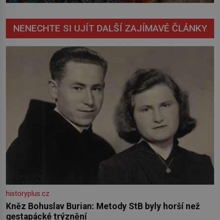
NENECHTE SI UJÍT DALŠÍ ZAJÍMAVÉ ČLÁNKY
historyplus.cz
Kněz Bohuslav Burian: Metody StB byly horší než
gestapácké trýznění