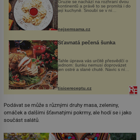
Gruzie se nachází na rozhraní dvou
kontinentů a právě to se promítá i do
její kuchyně. Snoubí se v ní
evropské a asijské chutě a díky tomu
vznikají rozmanité a chuťově bohaté
pokrmy, které rozhodně st...
nejsemsama.cz
Šťavnatá pečená šunka
Tahle úprava vás určitě přesvědčí o
jednom: šunku nemusí doprovázet
jen ostré a slané chutě. Navíc s ní
nakrmíte poměrně hodně hladových
krků. Ingredience sádlo 3 kg šunky
vcelku 3 stroužky česneku hl...
tisicereceptu.cz
Podávat se může s různými druhy masa, zeleniny,
omáček a dalšími šťavnatými pokrmy, ale hodí se i jako
součást salátů.