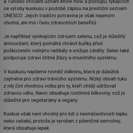
a Tunisko oficiální uznání know-how a postupů, týkajících
se výroby kuskusu v podobě zápisu na prestižní seznam
UNESCO. Jejich tradiční potravina je však nejenom
chutná, ale má i řadu zdravotních benefitů.
Je například vynikajícím zdrojem selenu, což je důležitý
antioxidant, který pomáhá chránit buňky před
poškozením volnými radikály a snižuje záněty. Selen také
podporuje zdraví štítné žlázy a imunitního systému.
V kuskusu najdeme rovněž vlákninu, která je důležitá
zejména pro zdraví trávicího systému. Nízký obsah tuku
z něj činí vhodnou volbu pro ty, kteří chtějí udržovat
zdravou váhu. Navíc obsahuje rostlinné bílkoviny, což je
důležité pro vegetariány a vegany.
Kuskus však není vhodný pro lidi s nesnášenlivostí lepku
nebo celiakií, protože je vyroben z pšeničné semoliny,
která obsahuje lepek.