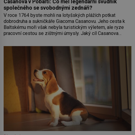
Casanova v Pobaltí: Co měl legendární svůdník
společného se svobodnými zednáři?
V roce 1764 byste mohli na lotyšských plážích potkat
dobrodruha a sukničkáře Giacoma Casanovu. Jeho cesta k
Baltskému moři však nebyla turistickým výletem, ale ryze
pracovní cestou se zištnými úmysly. Jaký cíl Casanova
sledoval, když se například procházel uličkami lotyšské
Rigy? Casanova v Pobaltí kontaktoval tamní zednářské lóže.
Nebyl v této oblasti žádným nováčkem, protože do
zednářské