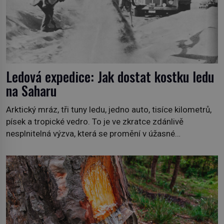
Ledová expedice: Jak dostat kostku ledu
na Saharu
Arktický mráz, tři tuny ledu, jedno auto, tisíce kilometrů,
písek a tropické vedro. To je ve zkratce zdánlivě
nesplnitelná výzva, která se promění v úžasné
dobrodružství a důkaz, že nic není nemožné. Vše začíná
na podzim 1958 jako hec. Rádio Luxembourg přichází s
neobvyklou výzvou. Tomu, kdo dokáže dopravit ze
severního polárního kruhu na […]