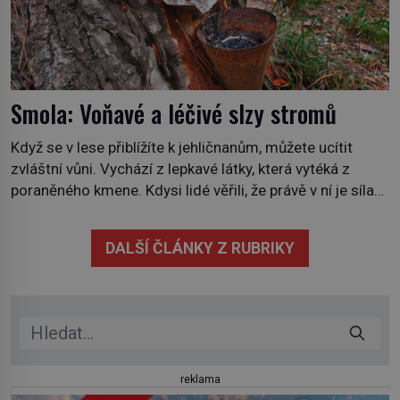
Smola: Voňavé a léčivé slzy stromů
Když se v lese přiblížíte k jehličnanům, můžete ucítit
zvláštní vůni. Vychází z lepkavé látky, která vytéká z
poraněného kmene. Kdysi lidé věřili, že právě v ní je síla
stromu. Smola také patří k nejstarším surovinám, s nimiž
lidstvo pracovalo. Chrání strom před infekcí, hmyzem a
DALŠÍ ČLÁNKY Z RUBRIKY
vysycháním. Dá se říct, že je to přírodní […]
reklama