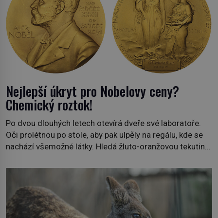
Nejlepší úkryt pro Nobelovy ceny?
Chemický roztok!
Po dvou dlouhých letech otevírá dveře své laboratoře.
Oči prolétnou po stole, aby pak ulpěly na regálu, kde se
nachází všemožné látky. Hledá žluto-oranžovou tekutinu,
jakmile ji zahlédne, nesmírně se mu uleví. Teď může svůj
plán dokončit. Pod termínem aqua regia se skrývá
směs s názvem lučavka královská. Svůj přídomek nemá
pro nic za nic, […]