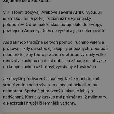
Sejdeme se u kuskusu…
V 7. století dobývají Arabové severní Afriku, vybudují
islámskou říši a poté ji rozšíří až na Pyrenejský
poloostrov. Odtud pak kuskus putuje dále do Evropy,
později do Ameriky. Dnes se vyrábí a jí po celém světě.
Ale zatímco tradičně se tvoří pomocí ručního válení a
prosévání, kdy se scházejí skupiny příbuzných, sousedů
nebo přátel, aby touto pracnou metodou vyrobily velké
množství kuskusu na delší dobu, na západě se obvykle
dá koupit kuskus už hotový, vyrobený v továrnách.
Je obvykle předvařený a sušený, takže stačí doplnit
vroucí vodou nebo vývarem a nechat několik minut
nabobtnat. Správně připravený kuskus je lehký a
nadýchaný. Klasický kuskus má průměr asi 2 milimetry,
ale existují i hrubší či jemnější varianty.