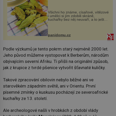
Všichni ho známe, císařové, vítězové
i umělci si jím zdobili skráně,
kuchařky bez něj neuvaří, a to ještě
nevíte, že bobkový list může výrazně
zmírnit některé naše neduhy.
Obsahuje v malém množství ně...
panidomu.cz
Podle výzkumů je tento pokrm starý nejméně 2000 let.
Jeho původ můžeme vystopovat k Berberům, národům
obývajícím severní Afriku. Ti přišli na originální způsob,
jak z krupice z tvrdé pšenice vytvořit šťavnaté kuličky.
Takové zpracování obilovin nebylo běžné ani ve
starověkém západním světě, ani v Orientu. První
písemné zmínky o kuskusu pocházejí ze severoafrické
kuchařky ze 13. století.
Ale archeologové našli v hrobkách z období vlády