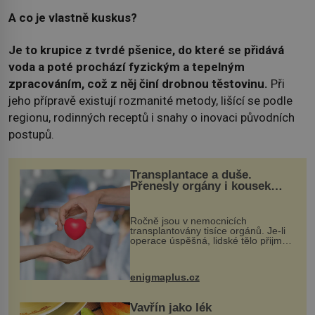
A co je vlastně kuskus?
Je to krupice z tvrdé pšenice, do které se přidává
voda a poté prochází fyzickým a tepelným
zpracováním, což z něj činí drobnou těstovinu.
Při
jeho přípravě existují rozmanité metody, lišící se podle
regionu, rodinných receptů i snahy o inovaci původních
postupů.
Transplantace a duše.
Přenesly orgány i kousek
osobnosti dárce?
Ročně jsou v nemocnicích
transplantovány tisíce orgánů. Je-li
operace úspěšná, lidské tělo přijme
darovaný orgán za své a pacient
může vést plnohodnotný život. Ale co
když při transplantaci nepřijímám...
enigmaplus.cz
Vavřín jako lék