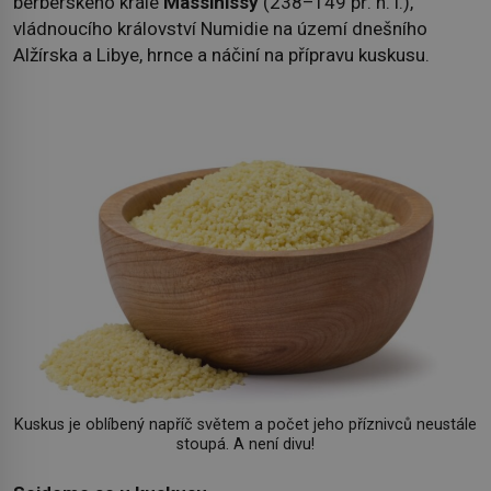
berberského krále
Massinissy
(238–149 př. n. l.),
vládnoucího království Numidie na území dnešního
Alžírska a Libye, hrnce a náčiní na přípravu kuskusu.
Kuskus je oblíbený napříč světem a počet jeho příznivců neustále
stoupá. A není divu!