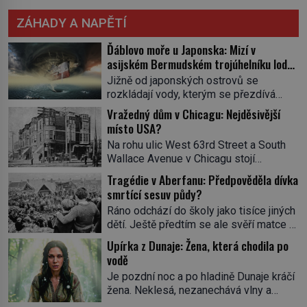
ZÁHADY A NAPĚTÍ
Ďáblovo moře u Japonska: Mizí v
asijském Bermudském trojúhelníku lodě
ve spárech neznámé síly?
Jižně od japonských ostrovů se
rozkládají vody, kterým se přezdívá
Ďáblovo moře. Vypráví se o lodích
Vražedný dům v Chicagu: Nejděsivější
mizejících beze stopy, podivných
místo USA?
světlech, zrádných proudech i mořských
Na rohu ulic West 63rd Street a South
dracích, kteří měli tyto končiny střežit už
Wallace Avenue v Chicagu stojí
v dávných legendách. Je tichomořský
nenápadná pošta. Nemá žádný speciální
Dračí trojúhelník skutečně prokletým
Tragédie v Aberfanu: Předpověděla dívka
nápis ani pamětní desku. A přesto prý
místem, nebo se zde jen nebezpečná
smrtící sesuv půdy?
místní zaměstnanci neradi chodí do
příroda proměnila v jednu z
Ráno odchází do školy jako tisíce jiných
sklepa. Právě tady totiž sídlil sériový
nejpůsobivějších námořních záhad? […]
dětí. Ještě předtím se ale svěří matce s
vrah H. H. Holmes a také
podivným snem. Ve škole, kterou dobře
nejpropracovanější past na lidi
Upírka z Dunaje: Žena, která chodila po
zná, tentokrát nevidí budovu ani
v dějinách americké kriminalistiky.
vodě
spolužáky. Místo nich se před ní tyčí
Herman Webster Mudgett (1861–1896)
Je pozdní noc a po hladině Dunaje kráčí
cosi temného. O několik hodin později je
přijíždí […]
žena. Neklesá, nezanechává vlny a
mrtvá. Mohla devítiletá Zahlédla vlastní
pohybuje se tiše, jako by černá voda
osud? Dne 21. října 1966 se velšská