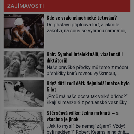
ZAJÍMAVOSTI
Kde se vzalo námořnické tetování?
Do přístavu připlouvá loď, a jakmile
zakotví, na souš se vyhrnou námořníci,
aby utišili žízeň i chtíč. Jdou oním
zvláštním houpavým krokem. A kdyby je
někdo nepoznal podle toho, napoví mu
Knír: Symbol intelektuálů, vlastenců i
potetované paže. Námořnická kérka je
diktátorů!
totiž něco jako uniforma. Tetování jako
takové má velmi hlubokou minulost.
Naše pravěké předky můžeme z módní
Tetovaný je už pračlověk Ötzi, který
přehlídky knírů rovnou vyškrtnout,
zemřel […]
protože historici se shodují, že za
Když děti rodí děti: Nejmladší matce bylo
jedním z nejstarších knírů musíme až do
5 let
starověkého Egypta. Najdeme ho na
„Proč má naše dcera tak velké břicho?“
soše egyptského prince Rahotepa, jenž
říkají si manželé z peruánské vesničky
žil ve 26. století před naším
Ticrapo a raději vezmou malou Linu do
letopočtem! Není to ale něco obvyklého,
Stěračová válka: Jedno mrknutí – a
nemocnice. Nemá ale v břiše nádor, jak
proto právě obyvatelé ze stínu pyramid
všechno je jinak
se obávali, ale sedmiměsíční plod! Ve
dbají na hygienu a kompletně holí […]
„Jak to myslí, že nemají zájem? Vždyť
věku 5 let, 7 měsíců a 21 dnů porodí
byli nadšení!“ Robert Kearns je na dně.
Lina Medina (*1933) císařským řezem