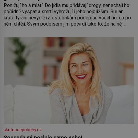
Ponižují ho a mlátí. Do jídla mu přidávají drogy, nenechají ho
pořádně vyspat a smrtí vyhrožují i jeho nejbližším. Burian
kruté týrání nevydrží a estébákům podepíše všechno, co po
něm chtějí. Svým podpisem jim potvrdí také to, že na něj
během výslechů nikdo nevyvíjel fyzický ani psychický nátlak.
Syn brněnského řezníka chce být knězem a
skutecnepribehy.cz
Souseda mi poslalo samo nebe!