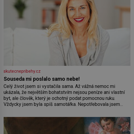
skutecnepribehy.cz
Souseda mi poslalo samo nebe!
Celý život jsem si vystačila sama. Až vážná nemoc mi
ukázala, že největším bohatstvím nejsou peníze ani vlastní
byt, ale člověk, který je ochotný podat pomocnou ruku.
Vždycky jsem byla spíš samotářka. Nepotřebovala jsem
kolem sebe partu kamarádek ani partnera. Stačily mi knihy,
práce a hlavně klid. Hned po studiích jsem odešla z rodného
města,