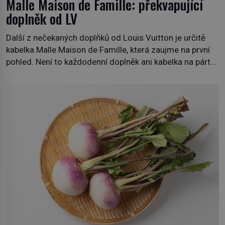
Malle Maison de Famille: překvapující
doplněk od LV
Další z nečekaných doplňků od Louis Vuitton je určitě
kabelka Malle Maison de Famille, která zaujme na první
pohled. Není to každodenní doplněk ani kabelka na párty,
ale symbol tradice a bohaté historie značky. Jde o poctu
Nicolase Ghesquièra rodinnému sídlu Vuittonů na
adrese 18 Rue Louis Vuitton, které bylo postaveno v
roce 1869. […]