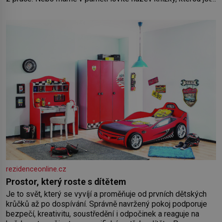
nedávno přečetli. Je to opravdu tak, s věkem jako kdyby se
paměť rozhodla stávkovat. Cvičte
rezidenceonline.cz
Prostor, který roste s dítětem
Je to svět, který se vyvíjí a proměňuje od prvních dětských
krůčků až po dospívání. Správně navržený pokoj podporuje
bezpečí, kreativitu, soustředění i odpočinek a reaguje na