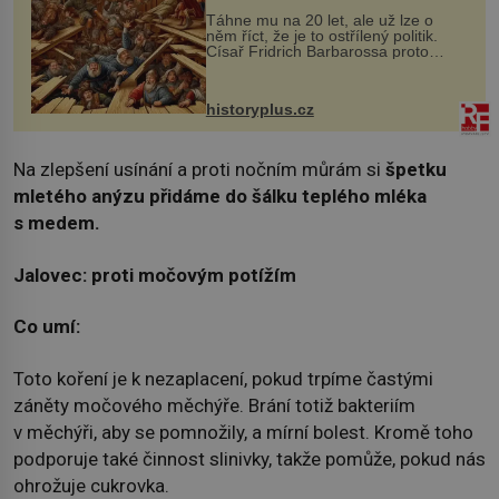
Táhne mu na 20 let, ale už lze o
něm říct, že je to ostřílený politik.
Císař Fridrich Barbarossa proto
posílá svého syna a dědice Jindřicha
VI. do Erfurtu, aby se stal
prostředníkem při řešení sporu m...
historyplus.cz
Na zlepšení usínání a proti nočním můrám si
špetku
mletého anýzu přidáme do šálku teplého mléka
s medem.
Jalovec: proti močovým potížím
Co umí:
Toto koření je k nezaplacení, pokud trpíme častými
záněty močového měchýře. Brání totiž bakteriím
v měchýři, aby se pomnožily, a mírní bolest. Kromě toho
podporuje také činnost slinivky, takže pomůže, pokud nás
ohrožuje cukrovka.