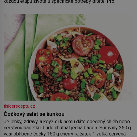
každou etapu života a specifické potřeby dítěte. Pro
nejmenší je klíčová jednoduchost, měkkost a bezpečí, proto
by pokoj miminka měl působit především klidně a útulně.
Předškolní věk je
tisicereceptu.cz
Čočkový salát se šunkou
Je lehký, zdravý, a když si k němu dáte opečený chléb nebo
čerstvou bagetku, bude chutnat jedna báseň. Suroviny 250 g
vaší oblíbené čočky 150 g cherry rajčátek 1 velká červená