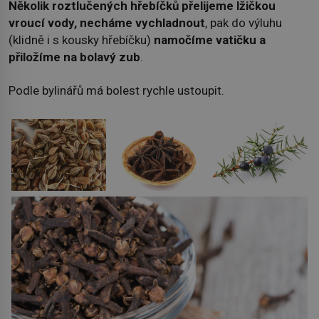
Několik roztlučených hřebíčků přelijeme lžičkou
vroucí vody, necháme vychladnout
, pak do výluhu
(klidně i s kousky hřebíčku)
namočíme vatičku a
přiložíme na bolavý zub
.
Podle bylinářů má bolest rychle ustoupit.