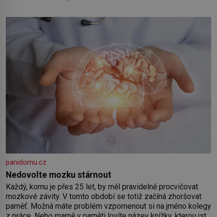
panidomu.cz
Nedovolte mozku stárnout
Každý, komu je přes 25 let, by měl pravidelně procvičovat
mozkové závity. V tomto období se totiž začíná zhoršovat
paměť. Možná máte problém vzpomenout si na jméno kolegy
z práce. Nebo marně v paměti lovíte název knížky, kterou jste