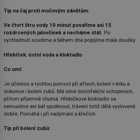
Tip na čaj proti močovým zánětům:
Ve čtvrt litru vody 10 minut povaříme asi 15
rozdrcených jalovčinek a necháme stát.
Po
vychladnutí scedíme a během dne popíjíme malé doušky.
Hřebíček: ústní voda a kloktadlo
Co umí:
Je účinnou a rychlou pomocí při aftech, bolení v krku a
dokonce i bolení zubů. Má silné dezinfekční schopnosti,
přitom příjemně chutná. Hřebíčkové kloktadlo se
nemusíme ani bát spolknout, trávení totiž dělá vysloveně
dobře. Pomáhá i při nadýmání a křečích.
Tip při bolení zubů: