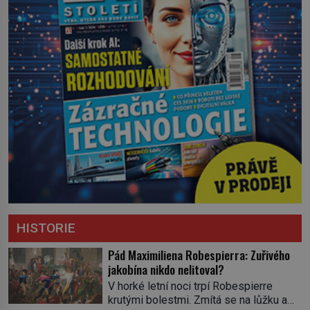
HISTORIE
Pád Maximiliena Robespierra: Zuřivého
jakobína nikdo nelitoval?
V horké letní noci trpí Robespierre
krutými bolestmi. Zmítá se na lůžku a