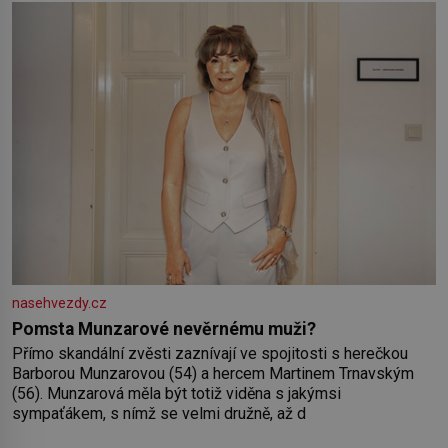
Lva a Střelce v sobě nesou žár, odvahu a neutuchající elán.
Vaše
nasehvezdy.cz
Pomsta Munzarové nevěrnému muži?
Přímo skandální zvěsti zaznívají ve spojitosti s herečkou
Barborou Munzarovou (54) a hercem Martinem Trnavským
(56). Munzarová měla být totiž viděna s jakýmsi
sympaťákem, s nímž se velmi družně, až d