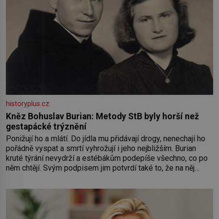
historyplus.cz
Kněz Bohuslav Burian: Metody StB byly horší než
gestapácké trýznění
Ponižují ho a mlátí. Do jídla mu přidávají drogy, nenechají ho
pořádně vyspat a smrtí vyhrožují i jeho nejbližším. Burian
kruté týrání nevydrží a estébákům podepíše všechno, co po
něm chtějí. Svým podpisem jim potvrdí také to, že na něj
během výslechů nikdo nevyvíjel fyzický ani psychický nátlak.
Syn brněnského řezníka chce být knězem a