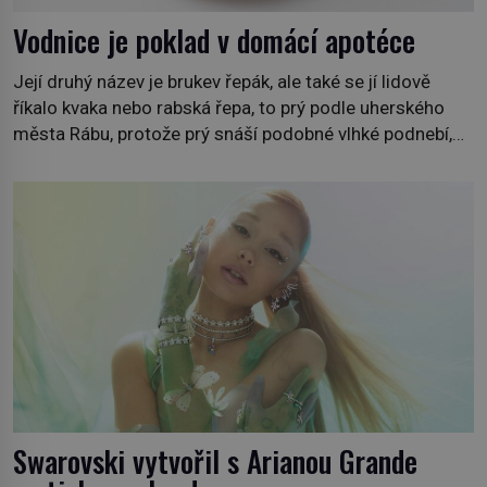
Vodnice je poklad v domácí apotéce
Její druhý název je brukev řepák, ale také se jí lidově
říkalo kvaka nebo rabská řepa, to prý podle uherského
města Rábu, protože prý snáší podobné vlhké podnebí,
jako je tam. Určitě jste se s ní už setkali, třeba na trzích,
někdy i v obchodech. Její bulvy jsou bílé, nahoře někdy
fialové a chutí […]
Swarovski vytvořil s Arianou Grande