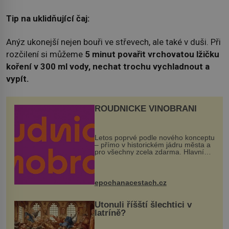
Tip na uklidňující čaj:
Anýz ukonejší nejen bouři ve střevech, ale také v duši. Při
rozčilení si můžeme
5 minut povařit vrchovatou lžičku
koření v 300 ml vody, nechat trochu vychladnout a
vypít.
ROUDNICKÉ VINOBRANÍ
Letos poprvé podle nového konceptu
– přímo v historickém jádru města a
pro všechny zcela zdarma. Hlavní
program se odehraje na Karlově a
Husově náměstí. Návštěvníci se
mohou těšit na víno, burčák, pes...
epochanacestach.cz
Utonuli říšští šlechtici v
latríně?