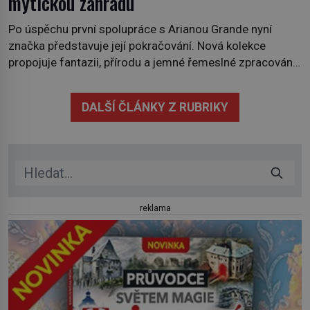
mytickou zahradu
Po úspěchu první spolupráce s Arianou Grande nyní
značka představuje její pokračování. Nová kolekce
propojuje fantazii, přírodu a jemné řemeslné zpracování
do svěžího, prosvětleného designového příběhu. Téměř
třicítka šperků působí hravě a zároveň rafinovaně.
DALŠÍ ČLÁNKY Z RUBRIKY
Spolupráce mezi značkou Swarovski a zpěvačkou a
herečkou Arianou Grande vstupuje do nové kapitoly. Po
debutové kolekci, která představila moderní […]
reklama