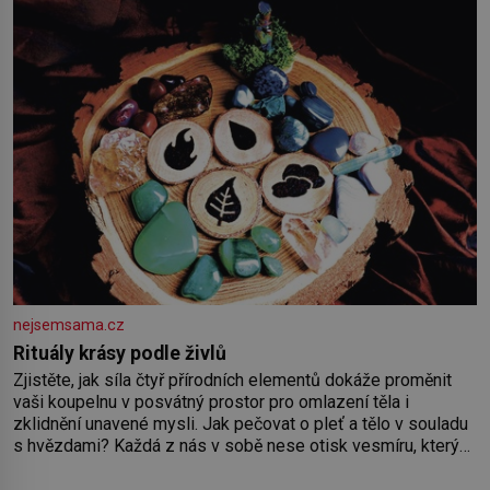
nejsemsama.cz
Rituály krásy podle živlů
Zjistěte, jak síla čtyř přírodních elementů dokáže proměnit
vaši koupelnu v posvátný prostor pro omlazení těla i
zklidnění unavené mysli. Jak pečovat o pleť a tělo v souladu
s hvězdami? Každá z nás v sobě nese otisk vesmíru, který
se projevuje nejen v naší povaze, ale i v potřebách naší
pokožky. Ohnivá znamení Ženy narozené ve znamení Berana,