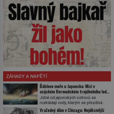
ZÁHADY A NAPĚTÍ
Ďáblovo moře u Japonska: Mizí v
asijském Bermudském trojúhelníku lodě
ve spárech neznámé síly?
Jižně od japonských ostrovů se
rozkládají vody, kterým se přezdívá
Ďáblovo moře. Vypráví se o lodích
Vražedný dům v Chicagu: Nejděsivější
mizejících beze stopy, podivných