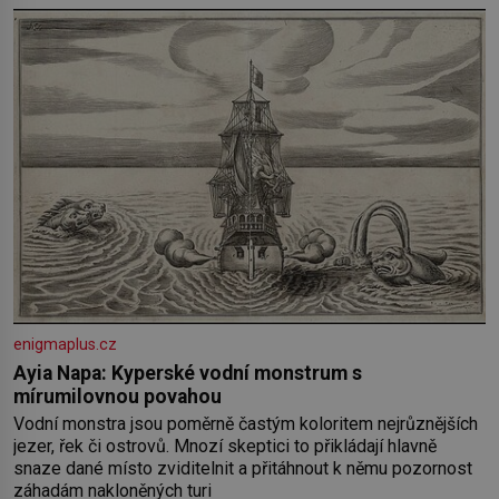
enigmaplus.cz
Ayia Napa: Kyperské vodní monstrum s
mírumilovnou povahou
Vodní monstra jsou poměrně častým koloritem nejrůznějších
jezer, řek či ostrovů. Mnozí skeptici to přikládají hlavně
snaze dané místo zviditelnit a přitáhnout k němu pozornost
záhadám nakloněných turi