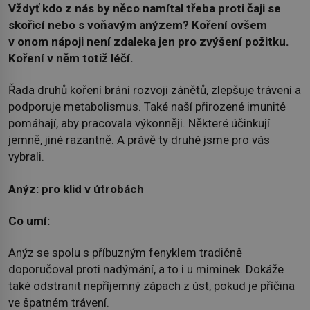
Vždyť kdo z nás by něco namítal třeba proti čaji se
skořicí nebo s voňavým anýzem? Koření ovšem
v onom nápoji není zdaleka jen pro zvýšení požitku.
Koření v něm totiž léčí.
Řada druhů koření brání rozvoji zánětů, zlepšuje trávení a
podporuje metabolismus. Také naší přirozené imunitě
pomáhají, aby pracovala výkonněji. Některé účinkují
jemně, jiné razantně. A právě ty druhé jsme pro vás
vybrali.
Anýz: pro klid v útrobách
Co umí:
Anýz se spolu s příbuzným fenyklem tradičně
doporučoval proti nadýmání, a to i u miminek. Dokáže
také odstranit nepříjemný zápach z úst, pokud je příčina
ve špatném trávení.