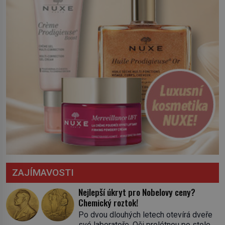
ZAJÍMAVOSTI
Nejlepší úkryt pro Nobelovy ceny?
Chemický roztok!
Po dvou dlouhých letech otevírá dveře
své laboratoře. Oči prolétnou po stole,