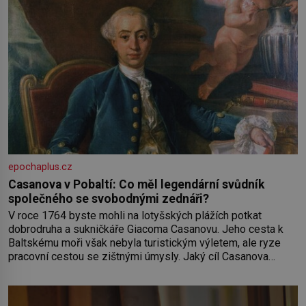
epochaplus.cz
Casanova v Pobaltí: Co měl legendární svůdník
společného se svobodnými zednáři?
V roce 1764 byste mohli na lotyšských plážích potkat
dobrodruha a sukničkáře Giacoma Casanovu. Jeho cesta k
Baltskému moři však nebyla turistickým výletem, ale ryze
pracovní cestou se zištnými úmysly. Jaký cíl Casanova
sledoval, když se například procházel uličkami lotyšské
Rigy? Casanova v Pobaltí kontaktoval tamní zednářské lóže.
Nebyl v této oblasti žádným nováčkem, protože do