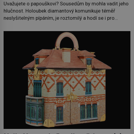
Uvažujete o papouškovi? Sousedům by mohla vadit jeho
hlučnost. Holoubek diamantový komunikuje téměř
neslyšitelným pípáním, je roztomilý a hodí se i pro
chovatele začátečníky. Jedná se o nenáročného
klidného ptáčka, který většinu dne jen posedává. Hodně
času tráví na zemi, kde sbírá zbytky semínek Jeho
domovinou je prakticky celá Austrálie s výjimkou
pobřežní oblasti. […]