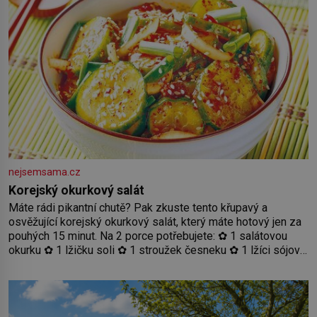
nejsemsama.cz
Korejský okurkový salát
Máte rádi pikantní chutě? Pak zkuste tento křupavý a
osvěžující korejský okurkový salát, který máte hotový jen za
pouhých 15 minut. Na 2 porce potřebujete: ✿ 1 salátovou
okurku ✿ 1 lžičku soli ✿ 1 stroužek česneku ✿ 1 lžíci sójové
omáčky ✿ 1 lžíci rýžového octa ✿ 1 lžičku sezamového
oleje ✿ 1 lžičku chilli ✿ 1 lžičku cukru ✿ 1 jarní cibulku ✿ 1
lžíci sezamových semínek