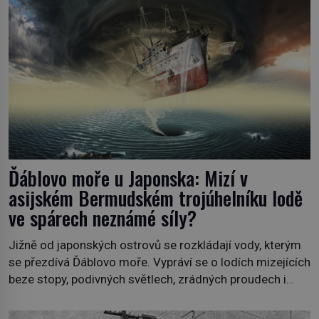
Ďáblovo moře u Japonska: Mizí v
asijském Bermudském trojúhelníku lodě
ve spárech neznámé síly?
Jižně od japonských ostrovů se rozkládají vody, kterým
se přezdívá Ďáblovo moře. Vypráví se o lodích mizejících
beze stopy, podivných světlech, zrádných proudech i
mořských dracích, kteří měli tyto končiny střežit už v
dávných legendách. Je tichomořský Dračí trojúhelník