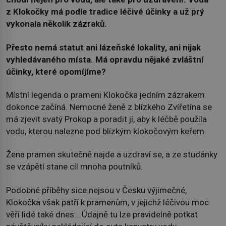
z Klokočky má podle tradice léčivé účinky a už prý
vykonala několik zázraků.
Přesto nemá statut ani lázeňské lokality, ani nijak
vyhledávaného místa. Má opravdu nějaké zvláštní
účinky, které opomíjíme?
Místní legenda o prameni Klokočka jedním zázrakem
dokonce začíná. Nemocné ženě z blízkého Zvířetína se
má zjevit svatý Prokop a poradit jí, aby k léčbě použila
vodu, kterou nalezne pod blízkým klokočovým keřem.
Žena pramen skutečně najde a uzdraví se, a ze studánky
se vzápětí stane cíl mnoha poutníků.
Podobné příběhy sice nejsou v Česku výjimečné,
Klokočka však patří k pramenům, v jejichž léčivou moc
věří lidé také dnes:…Údajně tu lze pravidelně potkat