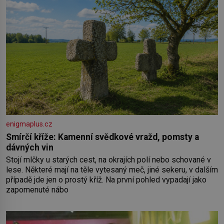
enigmaplus.cz
Smírčí kříže: Kamenní svědkové vražd, pomsty a
dávných vin
Stojí mlčky u starých cest, na okrajích polí nebo schované v
lese. Některé mají na těle vytesaný meč, jiné sekeru, v dalším
případě jde jen o prostý kříž. Na první pohled vypadají jako
zapomenuté nábo