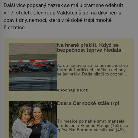
Další více popsaný zázrak se má u pramene odehrát
v 17. století. Člen rodu Valdštejnů se má díky němu
zbavit dny, nemoci, která v té době trápí mnohé
šlechtice.
Na hraně přežití. Když se
bezpečnost teprve hledala
Až do nedávna se na bezpečnost ve
Formuli 1 příliš nehledělo a nehody
se jen vršily. Řada pilotů to poznala
na vlastní kůži, často s trvalými
následky nebo bohužel i ztrátou
života. Dnes nepochopiteln...
epochaplus.cz
Dcera Černocké stále trpí
Tři měsíce po náhlé smrti manžela,
producenta Pepeho Rafaje (†53), se
zpěvačka Barbora Vaculíková (45),
dcera Petry Černocké (75), poprvé