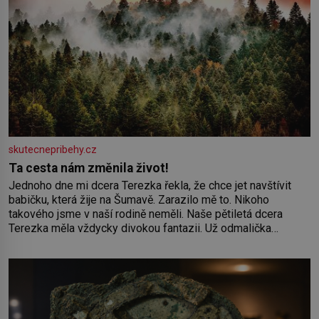
skutecnepribehy.cz
Ta cesta nám změnila život!
Jednoho dne mi dcera Terezka řekla, že chce jet navštívit
babičku, která žije na Šumavě. Zarazilo mě to. Nikoho
takového jsme v naší rodině neměli. Naše pětiletá dcera
Terezka měla vždycky divokou fantazii. Už odmalička
milovala svět pohádek. Každou chvilku mi říkala, že se jí
zdálo o jednorožcích, krásných princeznách, statečných
rytířích a létajících dracích.