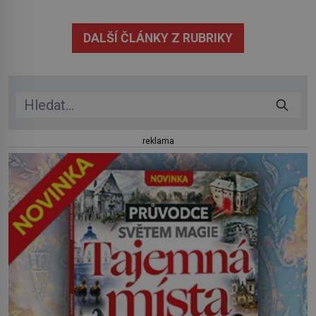
údajně poznává, jenže Ruža Vlajna má být v tu chvíli
mrtvá celé století. Vesnice Kisiljevo v severovýchodním
DALŠÍ ČLÁNKY Z RUBRIKY
Srbsku má s upíry nevyřízené účty. […]
reklama