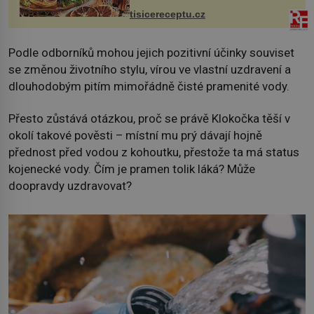
vcelku 3 stroužky česneku hl...
tisicereceptu.cz
Podle odborníků mohou jejich pozitivní účinky souviset
se změnou životního stylu, vírou ve vlastní uzdravení a
dlouhodobým pitím mimořádně čisté pramenité vody.
Přesto zůstává otázkou, proč se právě Klokočka těší v
okolí takové pověsti – místní mu prý dávají hojně
přednost před vodou z kohoutku, přestože ta má status
kojenecké vody. Čím je pramen tolik láká? Může
doopravdy uzdravovat?