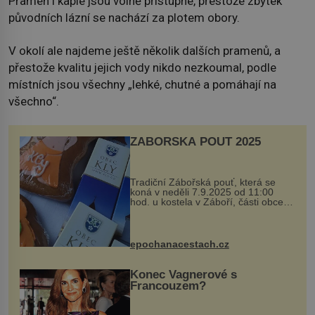
Pramen i kaple jsou volně přístupné, přestože zbytek
původních lázní se nachází za plotem obory.
V okolí ale najdeme ještě několik dalších pramenů, a
přestože kvalitu jejich vody nikdo nezkoumal, podle
místních jsou všechny „lehké, chutné a pomáhají na
všechno“.
ZÁBOŘSKÁ POUŤ 2025
Tradiční Zábořská pouť, která se
koná v neděli 7.9.2025 od 11:00
hod. u kostela v Záboří, části obce
Kly u Mělníka. V programu naleznete
komentovanou prohlídku kostela,
dobovou hudbu, řemesla, atrakce...
epochanacestach.cz
Konec Vagnerové s
Francouzem?