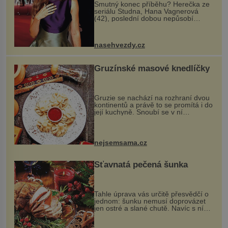
Smutný konec příběhu? Herečka ze
seriálu Studna, Hana Vagnerová
(42), poslední dobou nepůsobí
nejšťastněji. Ačkoli časy její anorexie
jsou už dávno pryč a opět se pyšnila
ženskými křivkami, najednou s...
nasehvezdy.cz
Gruzínské masové knedlíčky
Gruzie se nachází na rozhraní dvou
kontinentů a právě to se promítá i do
její kuchyně. Snoubí se v ní
evropské a asijské chutě a díky tomu
vznikají rozmanité a chuťově bohaté
pokrmy, které rozhodně st...
nejsemsama.cz
Šťavnatá pečená šunka
Tahle úprava vás určitě přesvědčí o
jednom: šunku nemusí doprovázet
jen ostré a slané chutě. Navíc s ní
nakrmíte poměrně hodně hladových
krků. Ingredience sádlo 3 kg šunky