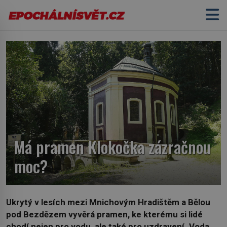
Má pramen Klokočka zázračnou
moc?
Ukrytý v lesích mezi Mnichovým Hradištěm a Bělou
pod Bezdězem vyvěrá pramen, ke kterému si lidé
chodí nejen pro vodu, ale také pro uzdravení. Voda