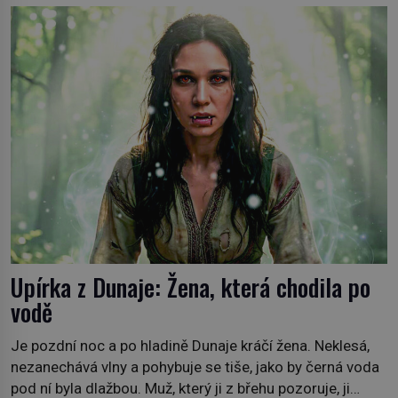
později je mrtvá. Mohla devítiletá Zahlédla vlastní
osud? Dne 21. října 1966 se velšská vesnice Aberfan […]
Upírka z Dunaje: Žena, která chodila po
vodě
Je pozdní noc a po hladině Dunaje kráčí žena. Neklesá,
nezanechává vlny a pohybuje se tiše, jako by černá voda
pod ní byla dlažbou. Muž, který ji z břehu pozoruje, ji