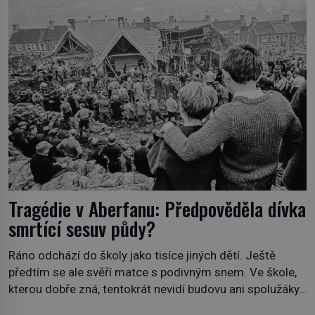
sídlil sériový vrah H. H. Holmes a také nejpropracovanější
past na lidi v dějinách americké kriminalistiky. Herman
Webster Mudgett (1861–1896) přijíždí […]
Tragédie v Aberfanu: Předpověděla dívka
smrtící sesuv půdy?
Ráno odchází do školy jako tisíce jiných dětí. Ještě
předtím se ale svěří matce s podivným snem. Ve škole,
kterou dobře zná, tentokrát nevidí budovu ani spolužáky.
Místo nich se před ní tyčí cosi temného. O několik hodin