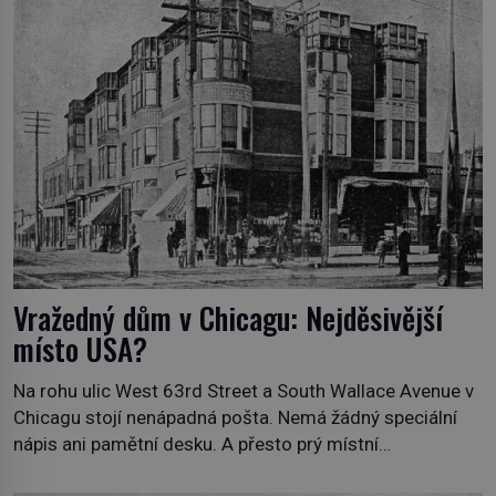
skutečně prokletým místem, nebo se zde jen
nebezpečná příroda proměnila v jednu z
nejpůsobivějších námořních záhad? […]
Vražedný dům v Chicagu: Nejděsivější
místo USA?
Na rohu ulic West 63rd Street a South Wallace Avenue v
Chicagu stojí nenápadná pošta. Nemá žádný speciální
nápis ani pamětní desku. A přesto prý místní
zaměstnanci neradi chodí do sklepa. Právě tady totiž