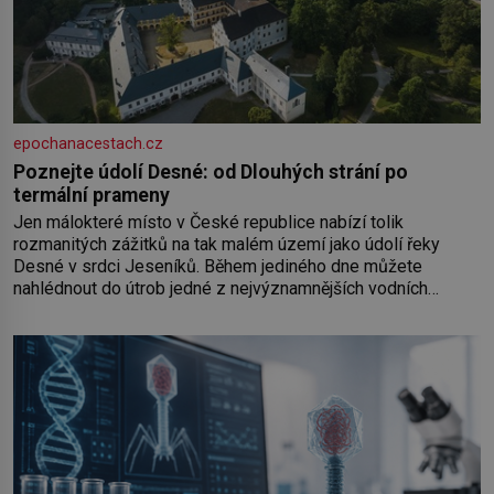
epochanacestach.cz
Poznejte údolí Desné: od Dlouhých strání po
termální prameny
Jen málokteré místo v České republice nabízí tolik
rozmanitých zážitků na tak malém území jako údolí řeky
Desné v srdci Jeseníků. Během jediného dne můžete
nahlédnout do útrob jedné z nejvýznamnějších vodních
elektráren v Evropě, vydat se na horské hřebeny, projet se na
koloběžce a den zakončit poznáváním památek ve Velkých
Losinách nebo v termálním