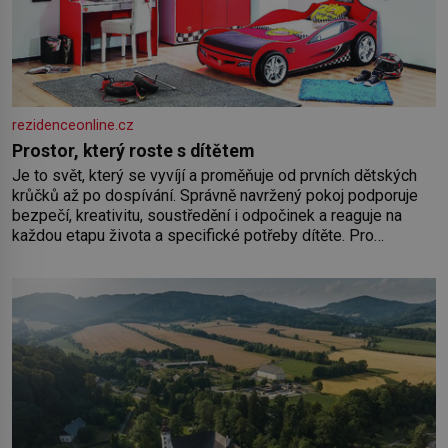
rezidenceonline.cz
Prostor, který roste s dítětem
Je to svět, který se vyvíjí a proměňuje od prvních dětských
krůčků až po dospívání. Správně navržený pokoj podporuje
bezpečí, kreativitu, soustředění i odpočinek a reaguje na
každou etapu života a specifické potřeby dítěte. Pro
nejmenší je klíčová jednoduchost, měkkost a bezpečí, proto
by pokoj miminka měl působit především klidně a útulně.
Předškolní věk je