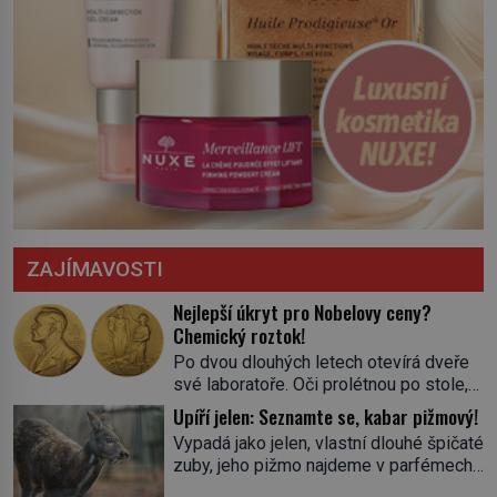
ZAJÍMAVOSTI
Nejlepší úkryt pro Nobelovy ceny?
Chemický roztok!
Po dvou dlouhých letech otevírá dveře
své laboratoře. Oči prolétnou po stole,
aby pak ulpěly na regálu, kde se nachází
Upíří jelen: Seznamte se, kabar pižmový!
všemožné látky. Hledá žluto-oranžovou
Vypadá jako jelen, vlastní dlouhé špičaté
tekutinu, jakmile ji zahlédne, nesmírně
zuby, jeho pižmo najdeme v parfémech
se mu uleví. Teď může svůj plán
celého světa a narazit na něj je velice
dokončit. Pod termínem aqua regia se