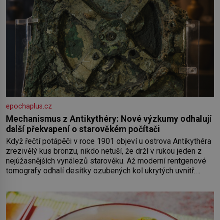
epochaplus.cz
Mechanismus z Antikythéry: Nové výzkumy odhalují
další překvapení o starověkém počítači
Když řečtí potápěči v roce 1901 objeví u ostrova Antikythéra
zrezivělý kus bronzu, nikdo netuší, že drží v rukou jeden z
nejúžasnějších vynálezů starověku. Až moderní rentgenové
tomografy odhalí desítky ozubených kol ukrytých uvnitř.
Mechanismus z Antikythéry je dnes považován za nejstarší
známý analogový počítač na světě. Přesto ani po více než
sto letech výzkumu