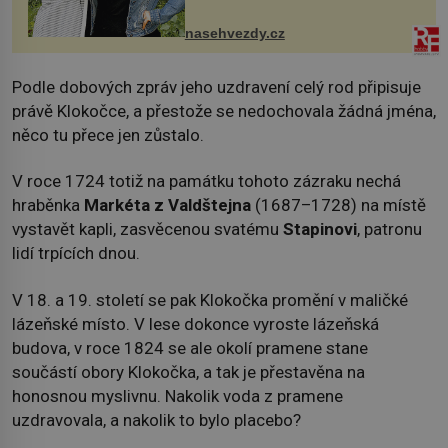
ozvala veřejnosti. Na sociální síti
sdílela, že se snaží fung...
nasehvezdy.cz
Podle dobových zpráv jeho uzdravení celý rod připisuje
právě Klokočce, a přestože se nedochovala žádná jména,
něco tu přece jen zůstalo.
V roce 1724 totiž na památku tohoto zázraku nechá
hraběnka
Markéta z Valdštejna
(1687–1728) na místě
vystavět kapli, zasvěcenou svatému
Stapinovi
, patronu
lidí trpících dnou.
V 18. a 19. století se pak Klokočka promění v maličké
lázeňské místo. V lese dokonce vyroste lázeňská
budova, v roce 1824 se ale okolí pramene stane
součástí obory Klokočka, a tak je přestavěna na
honosnou myslivnu. Nakolik voda z pramene
uzdravovala, a nakolik to bylo placebo?