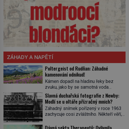
ZÁHADY A NAPĚTÍ
Poltergeist od Rudňan: Záhadné
kamenování odnikud!
Kámen dopadl na hladinu řeky bez
zvuku, jako by se samotná voda
rozhodla mlčet. Mladší z chlapců
Slavná duchařská fotografie z Newby:
bolestně strhl ruku, ale další úder ho
Modlí se u oltáře přízračný mnich?
zasáhl dříve, než si vůbec uvědomil
Záhadný snímek pořízený v roce 1963
pohyb: tiše, nelidsky přesně. „Odkud…?“
zachycuje cosi zvláštního. Někteří věří,
zachrčel starší student, ale v houštině
že poloprůhledná postava stojící u
na břehu nebyl nikdo, kdo by po nich
oltáře je duch mnicha ze 16. století s
Dávná sekta Therapeutů: Ovlivnila
mohl cokoliv házet. A když se […]