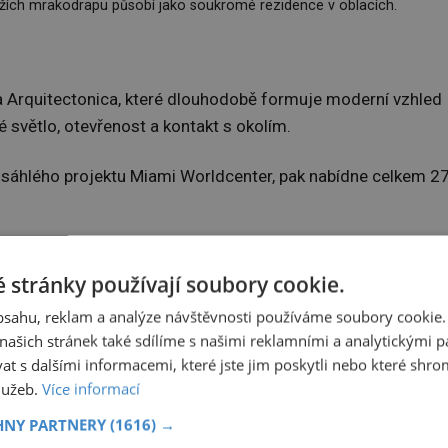
lažích mrakodrapu působí jako soukromé rezidence v oblacích.
a Arquitectonica, které dlouhodobě formuje moderní vzhled
 světlo, otevřenost a kontakt s okolím.
zsáhlého projektu Miami Worldcenter, pak nabídne celkem 2
 stránky používají soubory cookie.
obsahu, reklam a analýze návštěvnosti používáme soubory cookie.
ašich stránek také sdílíme s našimi reklamními a analytickými par
 s dalšími informacemi, které jste jim poskytli nebo které shro
služeb.
Více informací
HNY PARTNERY
(1616) →