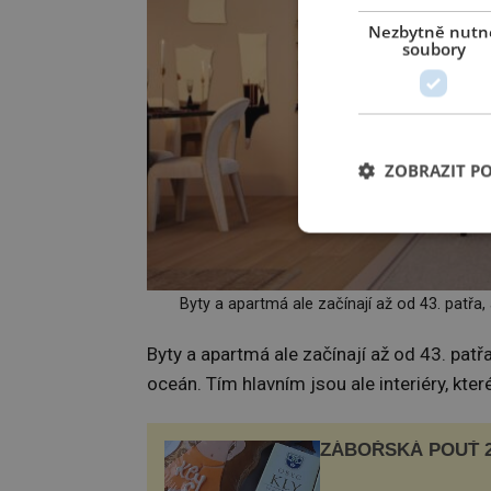
Nezbytně nutn
soubory
ZOBRAZIT P
Byty a apartmá ale začínají až od 43. patřa,
Byty a apartmá ale začínají až od 43. patřa
oceán. Tím hlavním jsou ale interiéry, kt
ZÁBOŘSKÁ POUŤ 2