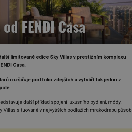
s od FENDI Casa
alší limitované edice Sky Villas v prestižním komplexu
FENDI Casa.
arů rozšiřuje portfolio zdejších a vytváří tak jednu z
pole.
edstavuje další příklad spojení luxusního bydlení, módy,
ky Villas situované v nejvyšších podlažích mrakodrapu působ