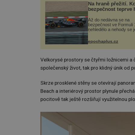
Na hraně přežití. K
bezpečnost teprve 
Až do nedávna se na
bezpečnost ve Formuli 1
nehledělo a nehody se je
Řada pilotů to poznala n
kůži, často s trvalými 
epochaplus.cz
nebo bohužel i ztrátou ž
Dnes nepochopiteln...
Velkorysé prostory se čtyřmi ložnicemi a 
společenský život, tak pro klidný únik od 
Skrze prosklené stěny se otevírají panor
Beach a interiérový prostor plynule přechá
pocitově tak ještě rozšiřují využitelnou pl