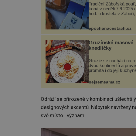
Tradiční Zábořská pouť,
koná v neděli 7.9.2025 
hod. u kostela v Záboří,
obce Kly u Mělníka. V 
naleznete komentovan
prohlídku kostela, dobo
epochanacestach.cz
hudbu, řemesla, atrakce
Gruzínské masové
knedlíčky
Gruzie se nachází na r
dvou kontinentů a právě
promítá i do její kuchyn
se v ní evropské a asij
a díky tomu vznikají ro
nejsemsama.cz
chuťově bohaté pokrmy,
rozhodně st...
Odráží se přirozeně v kombinací ušlechtil
designových akcentů. Nábytek navržený n
své místo i význam.