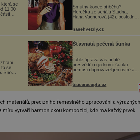
 která se
Smutný konec příběhu?
od 11:00
Herečka ze seriálu Studna,
 části
Hana Vagnerová (42), poslední
programu
dobou nepůsobí nejšťastněji.
ou
Ačkoli časy její anorexie jsou už
vou
nasehvezdy.cz
dávno pryč a opět se pyšnila
...
ženskými křivkami, najednou
s...
Šťavnatá pečená šunka
Tahle úprava vás určitě
ozhraní
přesvědčí o jednom: šunku
 to se
nemusí doprovázet jen ostré a
ě. Snoubí
slané chutě. Navíc s ní nakrmíte
ské chutě
poměrně hodně hladových krků.
zmanité a
Ingredience sádlo 3 kg šunky
tisicereceptu.cz
 které
vcelku 3 stroužky česneku hl...
ých materiálů, precizního řemeslného zpracování a výraznýc
a míru vytváří harmonickou kompozici, kde má každý prvek