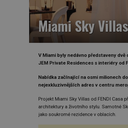
Miami Sky Villa
V Miami byly nedávno představeny dvě d
JEM Private Residences s interiéry od 
Nabídka začínající na osmi milionech dol
nejexkluzivnějších adres v centru mero
Projekt Miami Sky Villas od FENDI Casa př
architektury a životního stylu. Samotné S
jako soukromé rezidence v oblacích.