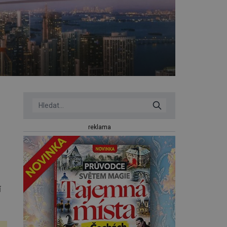
reklama
í