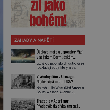
ZÁHADY A NAPĚTÍ
Ďáblovo moře u Japonska: Mizí
v asijském Bermudském
trojúhelníku lodě ve spárech
Jižně od japonských ostrovů se
neznámé síly?
rozkládají vody, kterým se
přezdívá Ďáblovo moře. Vypráví
Vražedný dům v Chicagu:
se o lodích mizejících beze
stopy, podivných světlech,
Nejděsivější místo USA?
zrádných proudech i mořských
Na rohu ulic West 63rd Street a
dracích, kteří měli tyto končiny
South Wallace Avenue v
střežit už v dávných legendách.
Chicagu stojí nenápadná pošta.
Je tichomořský Dračí
Tragédie v Aberfanu:
Nemá žádný speciální nápis ani
trojúhelník skutečně prokletým
pamětní desku. A přesto prý
Předpověděla dívka smrtící
místem, nebo se zde jen
místní zaměstnanci neradi
nebezpečná příroda proměnila