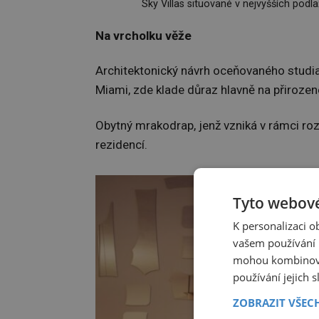
Sky Villas situované v nejvyšších pod
Na vrcholku věže
Architektonický návrh oceňovaného studi
Miami, zde klade důraz hlavně na přirozené
Obytný mrakodrap, jenž vzniká v rámci ro
rezidencí.
Tyto webové
K personalizaci 
vašem používání n
mohou kombinovat
používání jejich 
ZOBRAZIT VŠEC