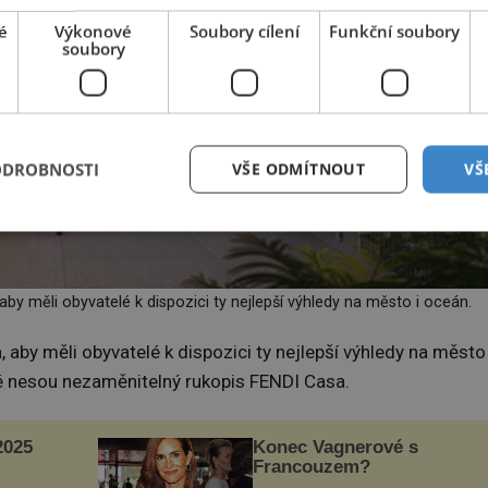
é
Výkonové
Soubory cílení
Funkční soubory
soubory
ODROBNOSTI
VŠE ODMÍTNOUT
VŠ
 aby měli obyvatelé k dispozici ty nejlepší výhledy na město i oceán.
, aby měli obyvatelé k dispozici ty nejlepší výhledy na město 
eré nesou nezaměnitelný rukopis FENDI Casa.
025
Konec Vagnerové s
Francouzem?