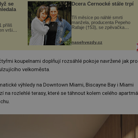
dyž se
Dcera Černocké stále trpí
hledala
Tři měsíce po náhlé smrti
manžela, producenta Pepeho
 příliš
Rafaje (†53), se zpěvačka
n vršily.
Barbora Vaculíková (45), dcera
a vlastní
Petry Černocké (75), poprvé
následky
ozvala veřejnosti. Na sociální
nasehvezdy.cz
ivota.
síti sdílela, že se snaží fung...
čtyřmi koupelnami doplňují rozsáhlé pokoje navržené jak pro
pulzujícího velkoměsta.
amatické výhledy na Downtown Miami, Biscayne Bay i Miami
zí na rozlehlé terasy, které se táhnout kolem celého apartmá
ochu.