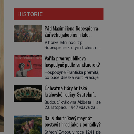
HISTORIE
Pád Maximiliena Robespierra:
Zuřivého jakobína nikdo
nelitoval?
V horké letní noci trpí
Robespierre krutými bolestmi.
Zmítá se na lůžku a hlavou mu
Vařila prvorepubliková
víří kolotoč myšlenek. Když se
probere z mdlob, vzpomene si
hospodyně podle sandtnerek?
na jednu z pařížských
Hospodyně Františka přemítá,
jasnovidek, kterou před lety
co bude dneska vařit. Pracuje v
navštívil. Prorokovala mu
rodině pana rady a ten má
tragický osud. Tehdy se jí
Úchvatné tiáry britské
mlsný jazýček. Zalistuje proto
vysmál. „Robespierre to
rychle v jedné ze „sandtnerek“.
královské rodiny: Svatební
dotáhne hodně daleko,“
„Zaplaťpánbůh, že už
prohlásil o něm jiný významný
klenot Alžbětě II. praskl
Budoucí královna Alžběta II. se
nemusíme chodit s lístky,“
francouzský revolucionář,
20. listopadu 1947 vdává za
povzdechne si směrem ke
Honoré de Mirabeau […]
svého vyvoleného Filipa
služce, kterou má v kuchyni k
Dal si doutníkový magnát
Mountbattena. Aby měla na
ruce. Ještě v prvních letech
obřad ve Westminsteru podle
postavit hrad jako z pohádky?
nové republiky fungoval kvůli
tradice „něco vypůjčeného“, její
nedostatku zboží přídělový
Střední Evropu v roce 1241 zle
matka jí věnuje jedinečný šperk
systém. […]