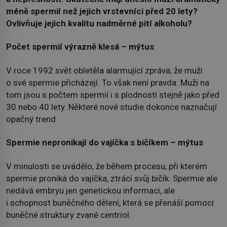
méně spermií než jejich vrstevníci před 20 lety?
Ovlivňuje jejich kvalitu nadměrné pití alkoholu?
Počet spermií výrazně klesá – mýtus
V roce 1992 svět obletěla alarmující zpráva, že muži
o své spermie přicházejí. To však není pravda. Muži na
tom jsou s počtem spermií i s plodností stejně jako před
30 nebo 40 lety. Některé nové studie dokonce naznačují
opačný trend.
Spermie nepronikají do vajíčka s bičíkem – mýtus
V minulosti se uvádělo, že během procesu, při kterém
spermie proniká do vajíčka, ztrácí svůj bičík. Spermie ale
nedává embryu jen genetickou informaci, ale
i schopnost buněčného dělení, která se přenáší pomocí
buněčné struktury zvané centriol.