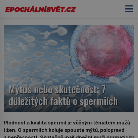
Mýtus nebo skutečnost: 7
důležitých faktů o spermiích
Plodnost a kvalita spermií je věčným tématem mužů
i žen. O spermiích koluje spousta mýtů, polopravd
a nepřesností. Skutečně mají dnešní muži dramaticky