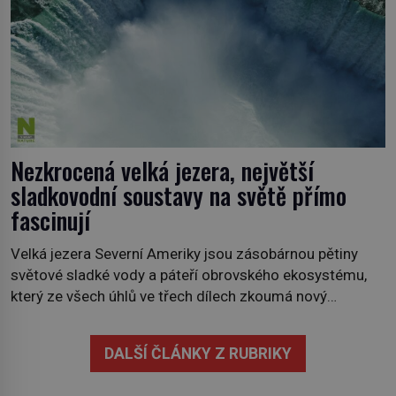
Nezkrocená velká jezera, největší
sladkovodní soustavy na světě přímo
fascinují
Velká jezera Severní Ameriky jsou zásobárnou pětiny
světové sladké vody a páteří obrovského ekosystému,
který ze všech úhlů ve třech dílech zkoumá nový
kanadský dokument Nezkrocená Velká jezera. V
premiéře jej uvidíte na Viasat Nature v pondělí 5.
DALŠÍ ČLÁNKY Z RUBRIKY
července. Hořejší jezero, Huronské jezero, Michiganské
jezero, Erijské jezero, Ontarijské jezero a další menší