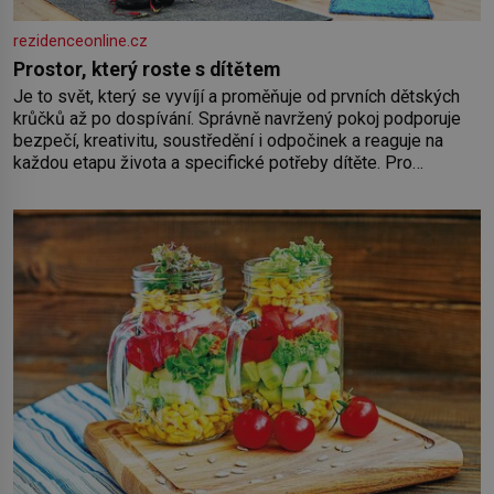
rezidenceonline.cz
Prostor, který roste s dítětem
Je to svět, který se vyvíjí a proměňuje od prvních dětských
krůčků až po dospívání. Správně navržený pokoj podporuje
bezpečí, kreativitu, soustředění i odpočinek a reaguje na
každou etapu života a specifické potřeby dítěte. Pro
nejmenší je klíčová jednoduchost, měkkost a bezpečí, proto
by pokoj miminka měl působit především klidně a útulně.
Předškolní věk je