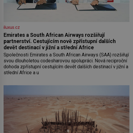
iluxus.cz
Emirates a South African Airways rozšiřují
partnerství. Cestujícím nově zpřístupní dalších
devět destinací v jižní a střední Africe
Společnosti Emirates a South African Airways (SAA) rozšiřují
svou dlouholetou codesharovou spolupráci. Nová reciproční
dohoda zpřístupní cestujícím devět dalších destinací v jižní a
střední Africe a u