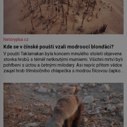
historyplus.cz
Kde se v čínské poušti vzali modroocí blonďáci?
V poušti Taklamakan byla koncem minulého století objevena
stovka hrobů s téměř netknutými mumiemi. Všichni mrtví byli
pohřbeni s úctou a četnými milodary. Asi nejvíc přitom vědce
zaujal hrob tříměsíčního chlapečka s modrou filcovou čapkou,
z níž se draly blonďaté vlásky. Fakt, že jsou těla dávných lidí
nesmírně dobře zachovalá, přičítají odborníci zdejším
klimatickým podmínkám. Sucho, prosolené písky a extrémně