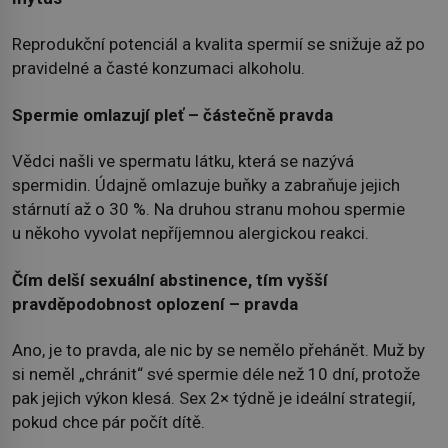
Reprodukční potenciál a kvalita spermií se snižuje až po
pravidelné a časté konzumaci alkoholu.
Spermie omlazují pleť – částečně pravda
Vědci našli ve spermatu látku, která se nazývá
spermidin. Údajně omlazuje buňky a zabraňuje jejich
stárnutí až o 30 %. Na druhou stranu mohou spermie
u někoho vyvolat nepříjemnou alergickou reakci.
Čím delší sexuální abstinence, tím vyšší
pravděpodobnost oplození – pravda
Ano, je to pravda, ale nic by se nemělo přehánět. Muž by
si neměl „chránit“ své spermie déle než 10 dní, protože
pak jejich výkon klesá. Sex 2× týdně je ideální strategií,
pokud chce pár počít dítě.