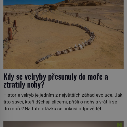
Kdy se velryby přesunuly do moře a
ztratily nohy?
Historie velryb je jedním z největších záhad evoluce. Jak
tito savci, kteří dýchají plícemi, přišli o nohy a vrátili se
do moře? Na tuto otázku se pokusí odpovědět
dokument Tajemné údolí velryb v Egyptě, který bude mít
premiéru ve čtvrtek 29. února ve 20:00 na televizní