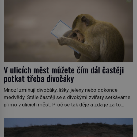
stanici Viasat Nature. Všech 90 druhů dnes žijících
velryb […]
V ulicích měst můžete čím dál častěji
potkat třeba divočáky
Mnozí zmiňují divočáky, lišky, jeleny nebo dokonce
medvědy. Stále častěji se s divokými zvířaty setkáváme
přímo v ulicích měst. Proč se tak děje a zda je za to
někdo zodpovědný, to jsou otázky, které necháme na
jiných. My se raději podíváme do jiných zemí a
prozkoumáme, jaká další zvířata po celém světě se
přizpůsobila životu […]