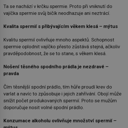
Ta se nachází v krčku spermie. Proto při vniknutí do
vajíčka spermie svůj bičík neodhazuje ani neztrácí.
Kvalita spermií s přibývajícím věkem klesá – mýtus
Kvalitu spermií ovlivňuje mnoho aspektů. Schopnost
spermie oplodnit vajíčko přesto zůstává stejná, ačkoliv
pravděpodobnost, že se to stane, s věkem klesá.
Nošení těsného spodního prádla je nezdravé –
pravda
Čím těsnější spodní prádlo, tím hůře proudí krev do
varlat a navíc to způsobuje i jejich zahřívání. Obojí může
snížit počet produkovaných spermií. Proto se mužům
doporučuje nosit volné spodní prádlo.
Konzumace alkoholu ovlivňuje množství spermií –
mýtus