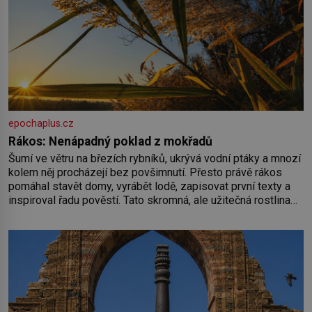
epochaplus.cz
Rákos: Nenápadný poklad z mokřadů
Šumí ve větru na březích rybníků, ukrývá vodní ptáky a mnozí
kolem něj procházejí bez povšimnutí. Přesto právě rákos
pomáhal stavět domy, vyrábět lodě, zapisovat první texty a
inspiroval řadu pověstí. Tato skromná, ale užitečná rostlina
provází člověka už tisíce let. Většina lidí vnímá rákos jen jako
obyčejnou kulisu letního koupání. Stačí se však podívat