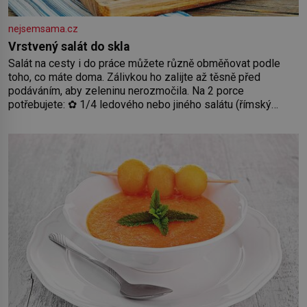
nejsemsama.cz
Vrstvený salát do skla
Salát na cesty i do práce můžete různě obměňovat podle
toho, co máte doma. Zálivkou ho zalijte až těsně před
podáváním, aby zeleninu nerozmočila. Na 2 porce
potřebujete: ✿ 1/4 ledového nebo jiného salátu (římský
salát, polníček…) ✿ 1 malá konzerva kukuřice ✿ ½ okurky ✿
2 rajčata Zálivka: ✿ 4 lžíce olivového oleje ✿ 1 lžíci citronové
šťávy ✿ ½ stroužku