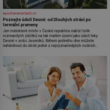
epochanacestach.cz
Poznejte údolí Desné: od Dlouhých strání po
termální prameny
Jen málokteré místo v České republice nabízí tolik
rozmanitých zážitků na tak malém území jako údolí řeky
Desné v srdci Jeseníků. Během jediného dne můžete
nahlédnout do útrob jedné z nejvýznamnějších vodních
elektráren v Evropě, vydat se na horské hřebeny, projet se na
koloběžce a den zakončit poznáváním památek ve Velkých
Losinách nebo v termálním