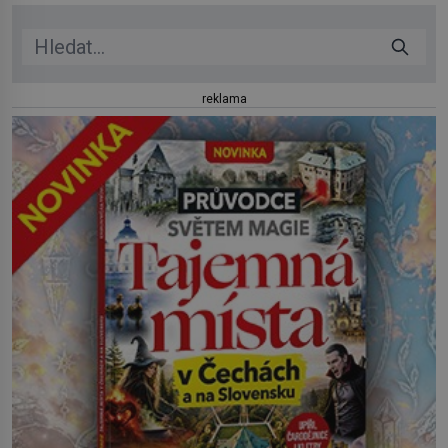
jezera a řeky […]
reklama