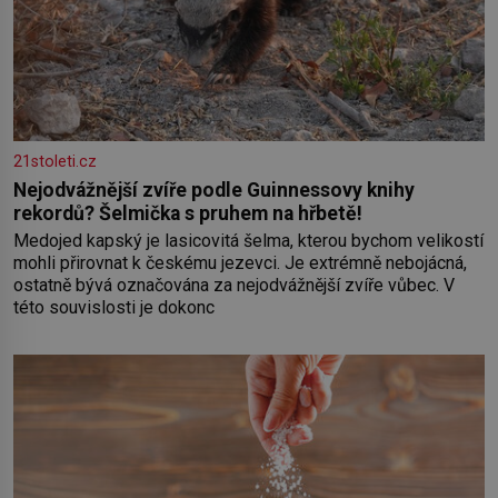
21stoleti.cz
Nejodvážnější zvíře podle Guinnessovy knihy
rekordů? Šelmička s pruhem na hřbetě!
Medojed kapský je lasicovitá šelma, kterou bychom velikostí
mohli přirovnat k českému jezevci. Je extrémně nebojácná,
ostatně bývá označována za nejodvážnější zvíře vůbec. V
této souvislosti je dokonc