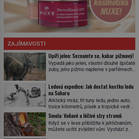
ZAJÍMAVOSTI
Upíří jelen: Seznamte se, kabar pižmový!
Vypadá jako jelen, vlastní dlouhé špičaté
zuby, jeho pižmo najdeme v parfémech
celého světa a narazit na něj je velice
těžké. Tato charakteristika sedí na
Ledová expedice: Jak dostat kostku ledu
jediného zástupce zvířecí říše – kabara
na Saharu
pižmového. V Evropě ho jako první
Arktický mráz, tři tuny ledu, jedno auto,
popíše švédský botanik Carl Linné
tisíce kilometrů, písek a tropické vedro.
(1707–1778), jenže v Asii o něm ví už
To je ve zkratce zdánlivě nesplnitelná
celá staletí. Zvíře připomíná jelena,
Smola: Voňavé a léčivé slzy stromů
výzva, která se promění v úžasné
v kohoutku dosahuje […]
Když se v lese přiblížíte k jehličnanům,
dobrodružství a důkaz, že nic není
můžete ucítit zvláštní vůni. Vychází z
nemožné. Vše začíná na podzim 1958
lepkavé látky, která vytéká z
jako hec. Rádio Luxembourg přichází s