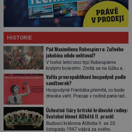
HISTORIE
Pád Maximiliena Robespierra: Zuřivého
jakobína nikdo nelitoval?
V horké letní noci trpí Robespierre
krutými bolestmi. Zmítá se na lůžku a
hlavou mu víří kolotoč myšlenek. Když
Vařila prvorepubliková hospodyně podle
se probere z mdlob, vzpomene si na
sandtnerek?
jednu z pařížských jasnovidek, kterou
Hospodyně Františka přemítá, co bude
před lety navštívil. Prorokovala mu
dneska vařit. Pracuje v rodině pana rady
tragický osud. Tehdy se jí vysmál.
a ten má mlsný jazýček. Zalistuje proto
„Robespierre to dotáhne hodně daleko,“
rychle v jedné ze „sandtnerek“.
Úchvatné tiáry britské královské rodiny:
prohlásil o něm jiný významný
„Zaplaťpánbůh, že už nemusíme chodit
Svatební klenot Alžbětě II. praskl
francouzský revolucionář, Honoré de
s lístky,“ povzdechne si směrem ke
Mirabeau […]
Budoucí královna Alžběta II. se 20.
služce, kterou má v kuchyni k ruce.
listopadu 1947 vdává za svého
Ještě v prvních letech nové republiky