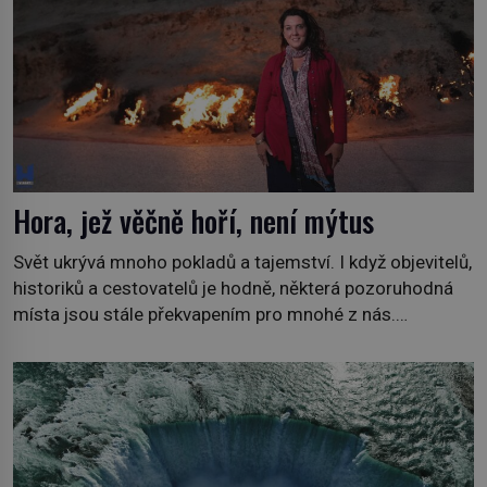
Hora, jež věčně hoří, není mýtus
Svět ukrývá mnoho pokladů a tajemství. I když objevitelů,
historiků a cestovatelů je hodně, některá pozoruhodná
místa jsou stále překvapením pro mnohé z nás.
Neprobádané místa Ázerbájdžánu, rozmanitá historie
Albánie či úchvatná atmosféra Kypru jsou jedny z míst,
která nám mají co nabídnout a vyprávět. Uznávaná
historička Bettany Hughes, se vydala prozkoumat
pozoruhodné úkazy, o kterých jste možná doposud
neslyšeli. Hora, […]