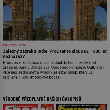
enigmaplus.cz
Železný zázrak z Indie: Proč tento sloup už 1 600 let
nezná rez?
Představa, že železo musí na dešti během několika let
zrezivět, bere v Dillí za své. Uprostřed komplexu Qutb stojí
více než sedm metrů vysoký železný sloup, který už
přibližně 1 600 let odolává počasí
VÝHODNÉ PŘEDPLATNÉ NAŠICH ČASOPISŮ