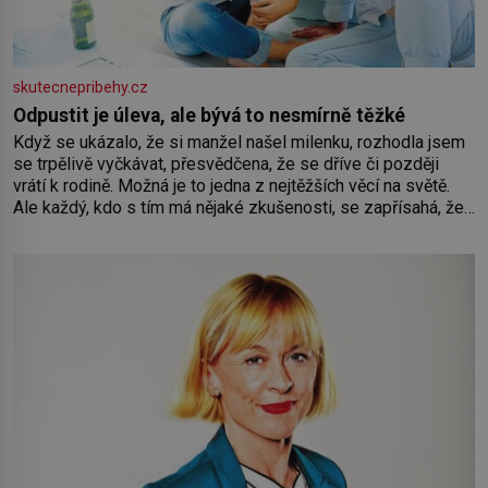
skutecnepribehy.cz
Odpustit je úleva, ale bývá to nesmírně těžké
Když se ukázalo, že si manžel našel milenku, rozhodla jsem
se trpělivě vyčkávat, přesvědčena, že se dříve či později
vrátí k rodině. Možná je to jedna z nejtěžších věcí na světě.
Ale každý, kdo s tím má nějaké zkušenosti, se zapřísahá, že
pokud odpustíte, znatelně se vám uleví. Když se ke mně
doneslo, že si manžel pořídil milenku,