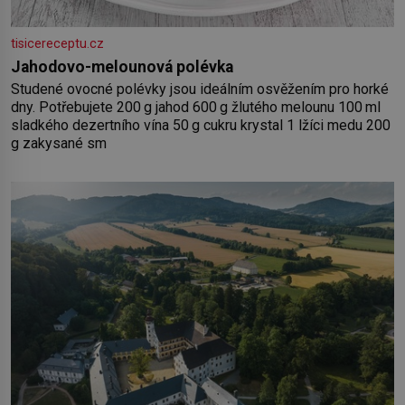
tisicereceptu.cz
Jahodovo-melounová polévka
Studené ovocné polévky jsou ideálním osvěžením pro horké
dny. Potřebujete 200 g jahod 600 g žlutého melounu 100 ml
sladkého dezertního vína 50 g cukru krystal 1 lžíci medu 200
g zakysané sm