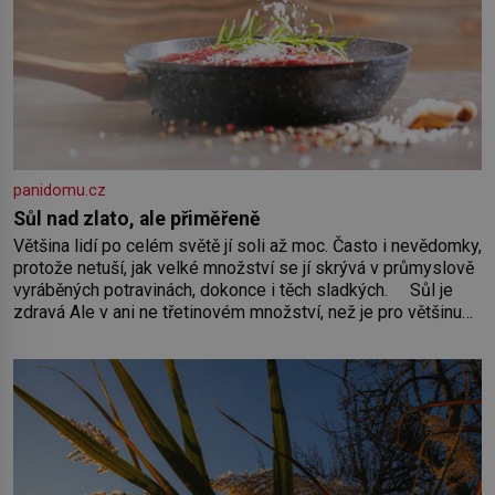
panidomu.cz
Sůl nad zlato, ale přiměřeně
Většina lidí po celém světě jí soli až moc. Často i nevědomky,
protože netuší, jak velké množství se jí skrývá v průmyslově
vyráběných potravinách, dokonce i těch sladkých. Sůl je
zdravá Ale v ani ne třetinovém množství, než je pro většinu
populace běžné. Její základní složky– sodík a chlór – jsou
zásadní pro správné hospodaření