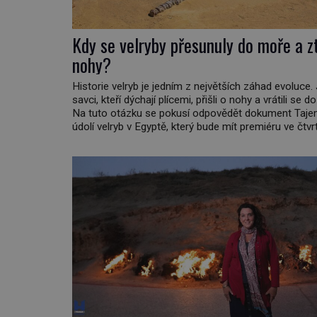
Kdy se velryby přesunuly do moře a zt
nohy?
Historie velryb je jedním z největších záhad evoluce. 
savci, kteří dýchají plícemi, přišli o nohy a vrátili se 
Na tuto otázku se pokusí odpovědět dokument Taj
údolí velryb v Egyptě, který bude mít premiéru ve čtvr
února ve 20:00 na televizní stanici Viasat Nature. V
druhů dnes žijících velryb […]