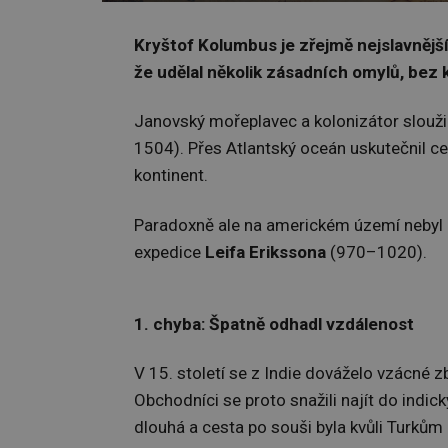
Kryštof Kolumbus je zřejmě nejslavnějš
že udělal několik zásadních omylů, bez 
Janovský mořeplavec a kolonizátor slouž
1504). Přes Atlantský oceán uskutečnil cel
kontinent.
Paradoxně ale na americkém území nebyl p
expedice
Leifa Erikssona
(970–1020).
1. chyba: Špatně odhadl vzdálenost
V 15. století se z Indie dováželo vzácné zb
Obchodníci se proto snažili najít do indick
dlouhá a cesta po souši byla kvůli Turkům