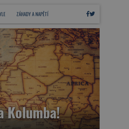
YLE
ZÁHADY A NAPĚTÍ
fa Kolumba!