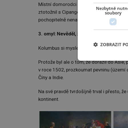
Místní domorodci mu pak prozradili, že se
Nezbytně nutn
ztotožnil s Cipangem (tak Marco Polo nazý
soubory
pochopitelně nenašel.
3. omyl: Nevěděl, že objevil nový kontin
ZOBRAZIT P
Kolumbus si myslel, že dorazil k břehům I
Protože byl ale o tom, že dorazil do Asie,
v roce 1502, prozkoumat pevninu (území dn
Číny a Indie.
Na své pravdě tvrdošíjně trval i přesto, že
kontinent.