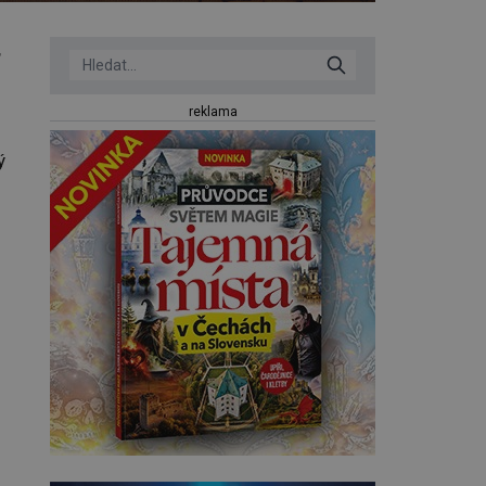
,
reklama
ý