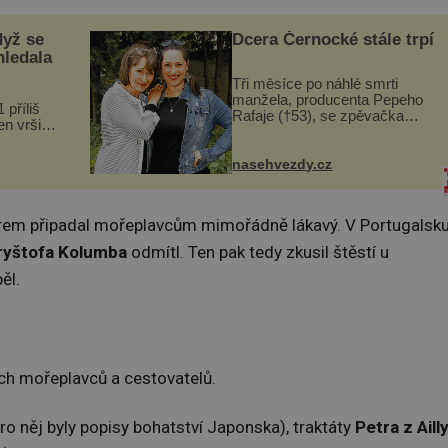
dyž se
Dcera Černocké stále trpí
hledala
Tři měsíce po náhlé smrti
manžela, producenta Pepeho
 příliš
Rafaje (†53), se zpěvačka
n vršily.
Barbora Vaculíková (45), dcera
a vlastní
Petry Černocké (75), poprvé
následky
ozvala veřejnosti. Na sociální
nasehvezdy.cz
ivota.
síti sdílela, že se snaží fung...
rem připadal mořeplavcům mimořádně lákavý. V Portugalsk
ryštofa Kolumba
odmítl. Ten pak tedy zkusil štěstí u
ěl.
ch mořeplavců a cestovatelů.
ro něj byly popisy bohatství Japonska), traktáty
Petra z Aill