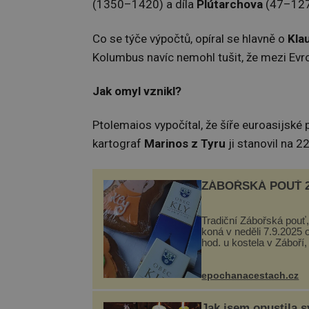
(1350–1420) a díla
Plútarchova
(47–127
Co se týče výpočtů, opíral se hlavně o
Kla
Kolumbus navíc nemohl tušit, že mezi Evro
Jak omyl vznikl?
Ptolemaios vypočítal, že šíře euroasijské 
kartograf
Marinos z Tyru
ji stanovil na 2
ZÁBOŘSKÁ POUŤ 2
Tradiční Zábořská pouť,
koná v neděli 7.9.2025 
hod. u kostela v Záboří,
obce Kly u Mělníka. V 
naleznete komentovan
prohlídku kostela, dobo
epochanacestach.cz
hudbu, řemesla, atrakce
Jak jsem opustila s