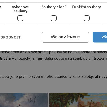
 nachází blízko ostrova Kuba, jenže ten si Kolumbus mylně
é
Výkonové
Soubory cílení
Funkční soubory
val Japonsko). Zlato a bohatství vylíčené v cestopise
soubory
ent
ODROBNOSTI
VŠE ODMÍTNOUT
VŠ
ndie, a tak pevninu nazval Indios a tamější domorodce Indián
 přesvědčen až do své smrti, pokusil se na své poslední plavb
ešní Venezuely) a najít další cestu na západ, do vnitrozem
 už po jeho první plavbě mnoho učenců tvrdilo, že objevil nov