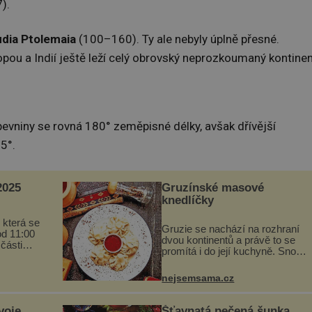
).
udia Ptolemaia
(100–160). Ty ale nebyly úplně přesné.
pou a Indií ještě leží celý obrovský neprozkoumaný kontinen
pevniny se rovná 180° zeměpisné délky, avšak dřívější
25°.
025
Gruzínské masové
knedlíčky
 která se
Gruzie se nachází na rozhraní
od 11:00
dvou kontinentů a právě to se
 části
promítá i do její kuchyně. Snoubí
programu
se v ní evropské a asijské chutě
ou
a díky tomu vznikají rozmanité a
vou
nejsemsama.cz
chuťově bohaté pokrmy, které
...
rozhodně st...
voje
Šťavnatá pečená šunka