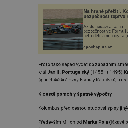
Na hraně přežití. K
bezpečnost teprve 
Až do nedávna se na
bezpečnost ve Formuli 1
nehledělo a nehody se je
Řada pilotů to poznala n
kůži, často s trvalými 
epochaplus.cz
nebo bohužel i ztrátou ž
Dnes nepochopiteln...
Proto také nápad vydat se západním smě
král
Jan II. Portugalský
(1455–) 1495)
K
španělské královny Isabely Kastilské, a usp
K cestě pomohly špatné výpočty
Kolumbus před cestou studoval spisy jiný
Především Milion od
Marka Pola
(lákavé p