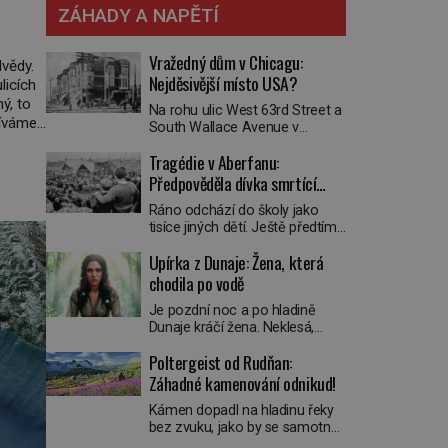
ZÁHADY A NAPĚTÍ
Vražedný dům v Chicagu:
dvědy.
Nejděsivější místo USA?
licích
ý, to
Na rohu ulic West 63rd Street a
díváme
South Wallace Avenue v
celém
Chicagu stojí nenápadná pošta.
Tragédie v Aberfanu:
Nemá žádný speciální nápis ani
pamětní desku. A přesto prý
Předpověděla dívka smrtící
místní zaměstnanci neradi
sesuv půdy?
Ráno odchází do školy jako
chodí do sklepa. Právě tady
tisíce jiných dětí. Ještě předtím
totiž sídlil sériový vrah H. H.
se ale svěří matce s podivným
Holmes a také
Upírka z Dunaje: Žena, která
snem. Ve škole, kterou dobře
nejpropracovanější past na lidi
zná, tentokrát nevidí budovu ani
chodila po vodě
v dějinách americké
spolužáky. Místo nich se před ní
kriminalistiky. Herman Webster
Je pozdní noc a po hladině
tyčí cosi temného. O několik
Mudgett (1861–1896) přijíždí […]
Dunaje kráčí žena. Neklesá,
hodin později je mrtvá. Mohla
nezanechává vlny a pohybuje
devítiletá Zahlédla vlastní
Poltergeist od Rudňan:
se tiše, jako by černá voda pod
osud? Dne 21. října 1966 se
ní byla dlažbou. Muž, který ji z
Záhadné kamenování odnikud!
velšská vesnice Aberfan […]
břehu pozoruje, ji údajně
Kámen dopadl na hladinu řeky
poznává, jenže Ruža Vlajna má
bez zvuku, jako by se samotná
být v tu chvíli mrtvá celé století.
voda rozhodla mlčet. Mladší z
Vesnice Kisiljevo v