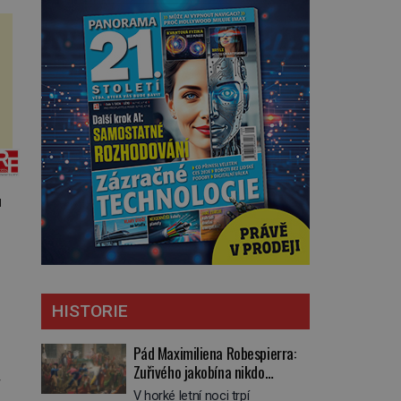
u
HISTORIE
Pád Maximiliena Robespierra:
Zuřivého jakobína nikdo
y
nelitoval?
V horké letní noci trpí