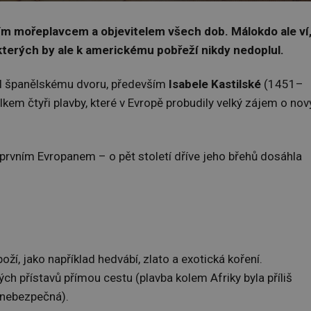
ím mořeplavcem a objevitelem všech dob. Málokdo ale ví
kterých by ale k americkému pobřeží nikdy nedoplul.
il španělskému dvoru, především
Isabele Kastilské
(1451–
kem čtyři plavby, které v Evropě probudily velký zájem o nov
rvním Evropanem – o pět století dříve jeho břehů dosáhla
oží, jako například hedvábí, zlato a exotická koření.
ých přístavů přímou cestu (plavba kolem Afriky byla příliš
 nebezpečná).