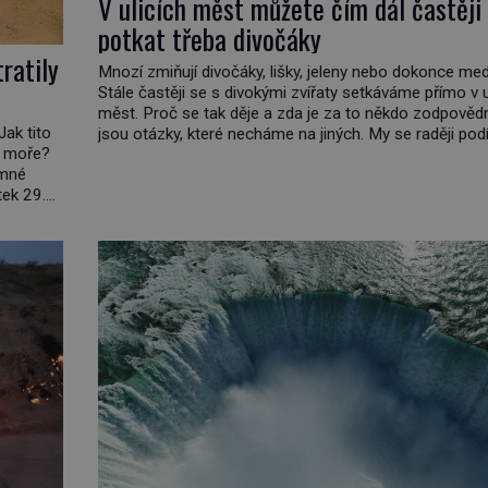
V ulicích měst můžete čím dál častěji
potkat třeba divočáky
ratily
Mnozí zmiňují divočáky, lišky, jeleny nebo dokonce me
Stále častěji se s divokými zvířaty setkáváme přímo v u
měst. Proč se tak děje a zda je za to někdo zodpovědn
Jak tito
jsou otázky, které necháme na jiných. My se raději po
do moře?
do jiných zemí a prozkoumáme, jaká další zvířata po 
emné
světě se přizpůsobila životu […]
tek 29.
šech 90