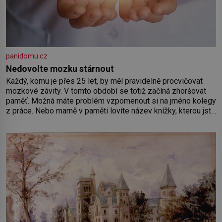
panidomu.cz
Nedovolte mozku stárnout
Každý, komu je přes 25 let, by měl pravidelně procvičovat
mozkové závity. V tomto období se totiž začíná zhoršovat
paměť. Možná máte problém vzpomenout si na jméno kolegy
z práce. Nebo marně v paměti lovíte název knížky, kterou jste
nedávno přečetli. Je to opravdu tak, s věkem jako kdyby se
paměť rozhodla stávkovat. Cvičte