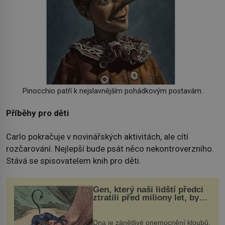
Pinocchio patří k nejslavnějším pohádkovým postavám.
Příběhy pro děti
Carlo pokračuje v novinářských aktivitách, ale cítí
rozčarování. Nejlepší bude psát něco nekontroverzního.
Stává se spisovatelem knih pro děti.
Gen, který naši lidští předci
ztratili před miliony let, by
mohl pomoci s léčbou
„nemoci králů“
Dna je zánětlivé onemocnění kloubů,