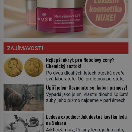
ZAJÍMAVOSTI
Nejlepší úkryt pro Nobelovy ceny?
Chemický roztok!
Po dvou dlouhých letech otevírá dveře
své laboratoře. Oči prolétnou po stole,
aby pak ulpěly na regálu, kde se nachází
Upíří jelen: Seznamte se, kabar pižmový!
všemožné látky. Hledá žluto-oranžovou
Vypadá jako jelen, vlastní dlouhé špičaté
tekutinu, jakmile ji zahlédne, nesmírně
zuby, jeho pižmo najdeme v parfémech
se mu uleví. Teď může svůj plán
celého světa a narazit na něj je velice
dokončit. Pod termínem aqua regia se
těžké. Tato charakteristika sedí na
skrývá směs s názvem lučavka
Ledová expedice: Jak dostat kostku ledu
jediného zástupce zvířecí říše – kabara
královská. Svůj přídomek nemá pro nic
na Saharu
pižmového. V Evropě ho jako první
za nic, […]
Arktický mráz, tři tuny ledu, jedno auto,
popíše švédský botanik Carl Linné