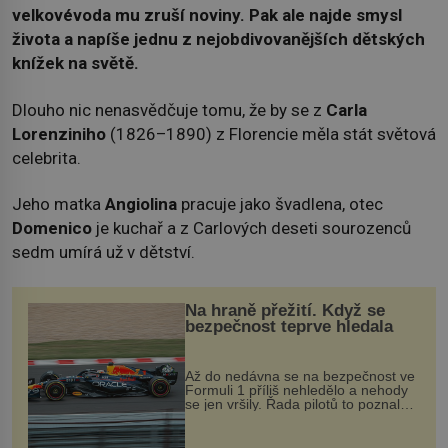
velkovévoda mu zruší noviny. Pak ale najde smysl
života a napíše jednu z nejobdivovanějších dětských
knížek na světě.
Dlouho nic nenasvědčuje tomu, že by se z
Carla
Lorenziniho
(1826–1890) z Florencie měla stát světová
celebrita.
Jeho matka
Angiolina
pracuje jako švadlena, otec
Domenico
je kuchař a z Carlových deseti sourozenců
sedm umírá už v dětství.
Na hraně přežití. Když se
bezpečnost teprve hledala
Až do nedávna se na bezpečnost ve
Formuli 1 příliš nehledělo a nehody
se jen vršily. Řada pilotů to poznala
na vlastní kůži, často s trvalými
následky nebo bohužel i ztrátou
života. Dnes nepochopiteln...