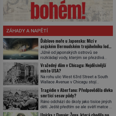
ZÁHADY A NAPĚTÍ
Ďáblovo moře u Japonska: Mizí v
asijském Bermudském trojúhelníku lodě
ve spárech neznámé síly?
Jižně od japonských ostrovů se
rozkládají vody, kterým se přezdívá
Ďáblovo moře. Vypráví se o lodích
Vražedný dům v Chicagu: Nejděsivější
mizejících beze stopy, podivných
místo USA?
světlech, zrádných proudech i mořských
Na rohu ulic West 63rd Street a South
dracích, kteří měli tyto končiny střežit už
Wallace Avenue v Chicagu stojí
v dávných legendách. Je tichomořský
nenápadná pošta. Nemá žádný speciální
Dračí trojúhelník skutečně prokletým
Tragédie v Aberfanu: Předpověděla dívka
nápis ani pamětní desku. A přesto prý
místem, nebo se zde jen nebezpečná
smrtící sesuv půdy?
místní zaměstnanci neradi chodí do
příroda proměnila v jednu z
Ráno odchází do školy jako tisíce jiných
sklepa. Právě tady totiž sídlil sériový
nejpůsobivějších námořních záhad? […]
dětí. Ještě předtím se ale svěří matce s
vrah H. H. Holmes a také
podivným snem. Ve škole, kterou dobře
nejpropracovanější past na lidi
Upírka z Dunaje: Žena, která chodila po