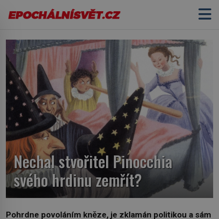
Nechal stvořitel Pinocchia
svého hrdinu zemřít?
Pohrdne povoláním kněze, je zklamán politikou a sám