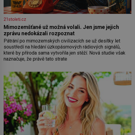
21stoleti.cz
Mimozemšťané už možná volali. Jen jsme jejich
zprávu nedokázali rozpoznat
Pátrání po mimozemských civilizacích se už desítky let
soustředí na hledání úzkopásmových rádiových signálů,
které by příroda sama vytvořila jen stěží. Nová studie však
naznačuje, že právě tato strate