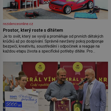
rezidenceonline.cz
Prostor, který roste s dítětem
Je to svět, který se vyvíjí a proměňuje od prvních dětských
krůčků až po dospívání. Správně navržený pokoj podporuje
bezpečí, kreativitu, soustředění i odpočinek a reaguje na
každou etapu života a specifické potřeby dítěte. Pro
nejmenší je klíčová jednoduchost, měkkost a bezpečí, proto
by pokoj miminka měl působit především klidně a útulně.
Předškolní věk je