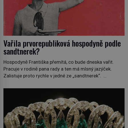
Vařila prvorepubliková hospodyně podle
sandtnerek?
Hospodyně Františka přemítá, co bude dneska vařit.
Pracuje v rodině pana rady a ten má mlsný jazýček.
Zalistuje proto rychle v jedné ze „sandtnerek“.
„Zaplaťpánbůh, že už nemusíme chodit s lístky,“
povzdechne si směrem ke služce, kterou má v kuchyni k
ruce. Ještě v prvních letech nové republiky fungoval kvůli
nedostatku zboží přídělový systém. […]