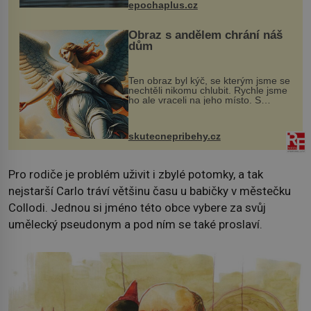
epochaplus.cz
Obraz s andělem chrání náš
dům
Ten obraz byl kýč, se kterým jsme se
nechtěli nikomu chlubit. Rychle jsme
ho ale vraceli na jeho místo. S
manželem Vaškem jsme si pořídili
chaloupku, takový domek na severu
Čech, kde jsme si naplánova...
skutecnepribehy.cz
Pro rodiče je problém uživit i zbylé potomky, a tak
nejstarší Carlo tráví většinu času u babičky v městečku
Collodi. Jednou si jméno této obce vybere za svůj
umělecký pseudonym a pod ním se také proslaví.