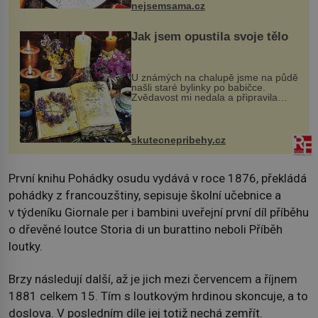
nejsemsama.cz
Jak jsem opustila svoje tělo
U známých na chalupě jsme na půdě
našli staré bylinky po babičce.
Zvědavost mi nedala a připravila
jsem si z nich lektvar… Zimní pobyt
na chalupě se pro mě vlastní vinou
změnil v děsivý zážitek, na kt...
skutecnepribehy.cz
První knihu Pohádky osudu vydává v roce 1876, překládá
pohádky z francouzštiny, sepisuje školní učebnice a
v týdeníku Giornale per i bambini uveřejní první díl příběhu
o dřevěné loutce Storia di un burattino neboli Příběh
loutky.
Brzy následují další, až je jich mezi červencem a říjnem
1881 celkem 15. Tím s loutkovým hrdinou skoncuje, a to
doslova. V posledním díle jej totiž nechá zemřít.