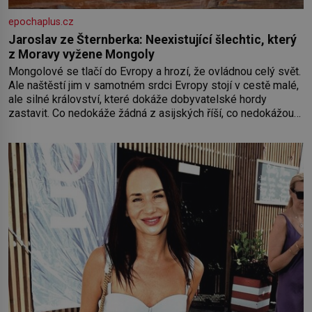
epochaplus.cz
Jaroslav ze Šternberka: Neexistující šlechtic, který
z Moravy vyžene Mongoly
Mongolové se tlačí do Evropy a hrozí, že ovládnou celý svět.
Ale naštěstí jim v samotném srdci Evropy stojí v cestě malé,
ale silné království, které dokáže dobyvatelské hordy
zastavit. Co nedokáže žádná z asijských říší, co nedokážou
Němci – to dokáže český král. Nebo že by ne? Mongolové
od roku 1223 postupují podél Kaspického a Azovského
moře,