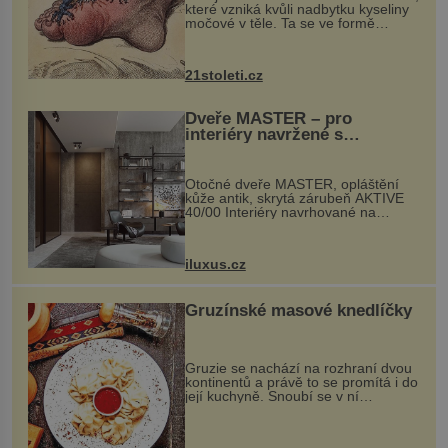
které vzniká kvůli nadbytku kyseliny
močové v těle. Ta se ve formě
krystalků ukládá v blízkosti kloubů,
nejčastěji přitom postihuje palce na
nohou, a způsobuje bole...
21stoleti.cz
Dveře MASTER – pro
interiéry navržené s
rozumem i vášní!
Otočné dveře MASTER, opláštění
kůže antik, skrytá zárubeň AKTIVE
40/00 Interiéry navrhované na
zakázku často vyžadují atypické
rozměry nejen nábytku, ale i
otvorových prvků. Technické zázemí
iluxus.cz
dnes umož...
Gruzínské masové knedlíčky
Gruzie se nachází na rozhraní dvou
kontinentů a právě to se promítá i do
její kuchyně. Snoubí se v ní
evropské a asijské chutě a díky tomu
vznikají rozmanité a chuťově bohaté
pokrmy, které rozhodně st...