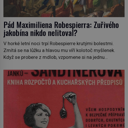
Pád Maximiliena Robespierra: Zuřivého
jakobína nikdo nelitoval?
V horké letní noci trpí Robespierre krutými bolestmi.
Zmítá se na lůžku a hlavou mu víří kolotoč myšlenek.
Když se probere z mdlob, vzpomene si na jednu
z pařížských jasnovidek, kterou před lety navštívil.
Prorokovala mu tragický osud. Tehdy se jí vysmál.
„Robespierre to dotáhne hodně daleko,“ prohlásil o něm
jiný významný francouzský revolucionář, Honoré de
Mirabeau […]