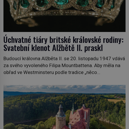
Úchvatné tiáry britské královské rodiny:
Svatební klenot Alžbětě II. praskl
Budoucí královna Alžběta II. se 20. listopadu 1947 vdává
za svého vyvoleného Filipa Mountbattena. Aby měla na
obřad ve Westminsteru podle tradice „něco
vypůjčeného“, její matka jí věnuje jedinečný šperk ze své
soukromé kolekce – diamantovou tiáru královny Marie.
„Je to ošklivá špičatá tiára,“ zhodnotil klenot britský
politik Sir Henry Channon (1897–1958), když si […]