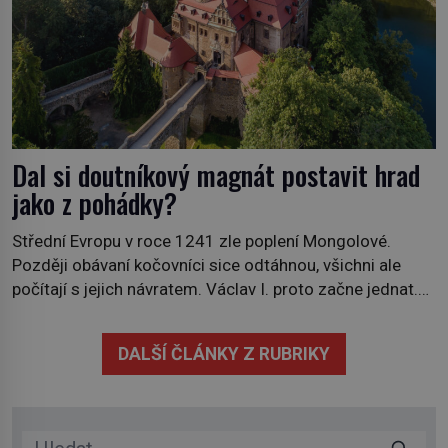
Dal si doutníkový magnát postavit hrad
jako z pohádky?
Střední Evropu v roce 1241 zle poplení Mongolové.
Později obávaní kočovníci sice odtáhnou, všichni ale
počítají s jejich návratem. Václav I. proto začne jednat.
Na další případné řádění barbarů z východu se chce
pečlivě připravit! Český král Václav I. (1205–1253)
DALŠÍ ČLÁNKY Z RUBRIKY
přijme opatření, která mají posílit obranu jeho království.
Zajistit hodlá především severní hranici. Na […]