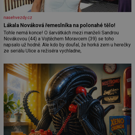
nasehvezdy.cz
Lákala Nováková řemeslníka na polonahé tělo!
Tohle nemá konce! O šarvátkách mezi manželi Sandrou
Novákovou (44) a Vojtěchem Moravcem (39) se toho
napsalo už hodně. Ale kdo by doufal, že horká zem u herečky
ze seriálu Ulice a režiséra vychladne,