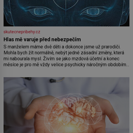
skutecnepribehy.cz
Hlas mě varuje před nebezpečím
S manželem máme dvě děti a dokonce jsme už prarodiči.
Mohla bych žít normálně, nebýt jedné zásadní změny, která
mi nabourala mysl. Živím se jako mzdová účetní a konec
měsíce je pro mě vždy velice psychicky náročným obdobím.
Od té chvíle, co máme vnoučata, mi dcera čím dál častěji volá
o pomoc, co se hlídání týče. Dalo by se