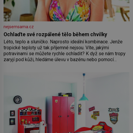
nejsemsama.cz
Ochlaďte své rozpálené tělo během chvilky
Léto, teplo a sluníčko. Naprosto ideální kombinace. Jenže
tropické teploty už tak příjemné nejsou. Víte, jakými
potravinami se můžete rychle ochladit? K dyž se nám tropy
zaryjí pod kůži, hledáme úlevu v bazénu nebo pomocí
klimatizace. Jenže ne vždycky můžeme být v jejich blízkosti.
Nemusíte však zoufat. Pokud budete mít promyšlený
jídelníček, žadné pařáky si na vás