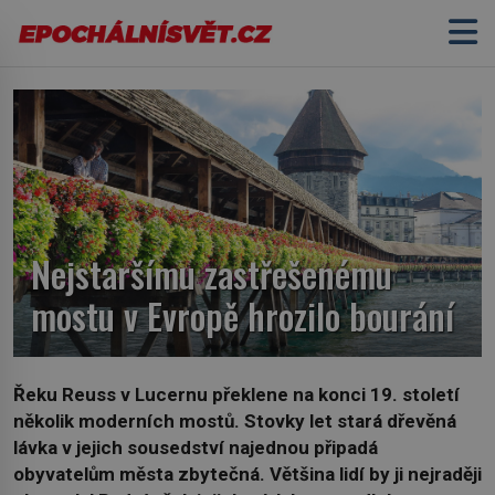
Nejstaršímu zastřešenému
mostu v Evropě hrozilo bourání
Řeku Reuss v Lucernu překlene na konci 19. století
několik moderních mostů. Stovky let stará dřevěná
lávka v jejich sousedství najednou připadá
obyvatelům města zbytečná. Většina lidí by ji nejraději