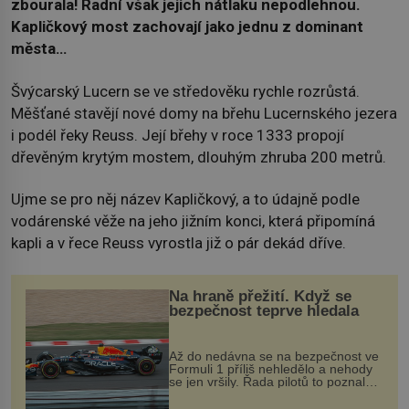
zbourala! Radní však jejich nátlaku nepodlehnou.
Kapličkový most zachovají jako jednu z dominant
města…
Švýcarský Lucern se ve středověku rychle rozrůstá.
Měšťané stavějí nové domy na břehu Lucernského jezera
i podél řeky Reuss. Její břehy v roce 1333 propojí
dřevěným krytým mostem, dlouhým zhruba 200 metrů.
Ujme se pro něj název Kapličkový, a to údajně podle
vodárenské věže na jeho jižním konci, která připomíná
kapli a v řece Reuss vyrostla již o pár dekád dříve.
Na hraně přežití. Když se
bezpečnost teprve hledala
Až do nedávna se na bezpečnost ve
Formuli 1 příliš nehledělo a nehody
se jen vršily. Řada pilotů to poznala
na vlastní kůži, často s trvalými
následky nebo bohužel i ztrátou