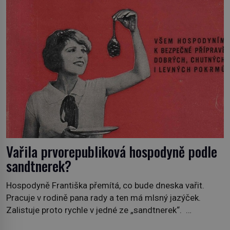
Mirabeau […]
Vařila prvorepubliková hospodyně podle
sandtnerek?
Hospodyně Františka přemítá, co bude dneska vařit.
Pracuje v rodině pana rady a ten má mlsný jazýček.
Zalistuje proto rychle v jedné ze „sandtnerek“.
„Zaplaťpánbůh, že už nemusíme chodit s lístky,“