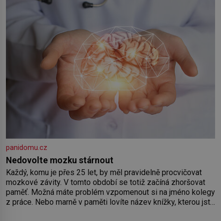
panidomu.cz
Nedovolte mozku stárnout
Každý, komu je přes 25 let, by měl pravidelně procvičovat
mozkové závity. V tomto období se totiž začíná zhoršovat
paměť. Možná máte problém vzpomenout si na jméno kolegy
z práce. Nebo marně v paměti lovíte název knížky, kterou jste
nedávno přečetli. Je to opravdu tak, s věkem jako kdyby se