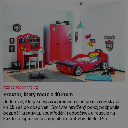
paměť rozhodla stávkovat. Cvičte
rezidenceonline.cz
Prostor, který roste s dítětem
Je to svět, který se vyvíjí a proměňuje od prvních dětských
krůčků až po dospívání. Správně navržený pokoj podporuje
bezpečí, kreativitu, soustředění i odpočinek a reaguje na
každou etapu života a specifické potřeby dítěte. Pro
nejmenší je klíčová jednoduchost, měkkost a bezpečí, proto