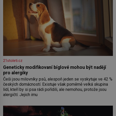
21stoleti.cz
Geneticky modifikovaní bíglové mohou být nadějí
pro alergiky
Češi jsou milovníky psů, alespoň jeden se vyskytuje ve 42 %
českých domácností. Existuje však poměrně velká skupina
lidí, kteří by si psa rádi pořídili, ale nemohou, protože jsou
alergičtí. Jejich imu