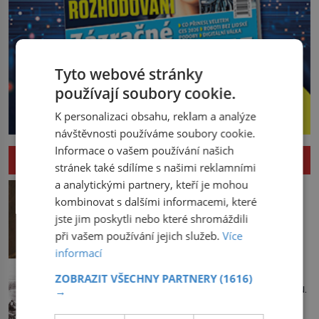
Tyto webové stránky
používají soubory cookie.
K personalizaci obsahu, reklam a analýze
návštěvnosti používáme soubory cookie.
Informace o vašem používání našich
HISTORIE
stránek také sdílíme s našimi reklamními
a analytickými partnery, kteří je mohou
Odepřela Akademie kardinálovi
poslušnost?
kombinovat s dalšími informacemi, které
jste jim poskytli nebo které shromáždili
Není příliš rozumné zkoušet před
kardinálem Richelieuem něco utajit.
při vašem používání jejich služeb.
Více
První ministr se dříve či později dozví o
informací
všem a s potenciálními spiklenci umí
Zvrhla se lidová zábava v masakr?
rázně zatočit. Od roku 1629 se
ZOBRAZIT VŠECHNY PARTNERY
(1616)
Lidé se tlačí u amsterdamského kanálu.
→
setkávají v pařížském domě
Mladý muž se z plující loďky snaží
spisovatele Valentina Conrarta (1603–
sundat živého úhoře zavěšeného nad