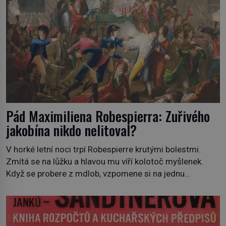
Pád Maximiliena Robespierra: Zuřivého
jakobína nikdo nelitoval?
V horké letní noci trpí Robespierre krutými bolestmi.
Zmítá se na lůžku a hlavou mu víří kolotoč myšlenek.
Když se probere z mdlob, vzpomene si na jednu
z pařížských jasnovidek, kterou před lety navštívil.
Prorokovala mu tragický osud. Tehdy se jí vysmál.
„Robespierre to dotáhne hodně daleko,“ prohlásil o něm
jiný významný francouzský revolucionář, Honoré de