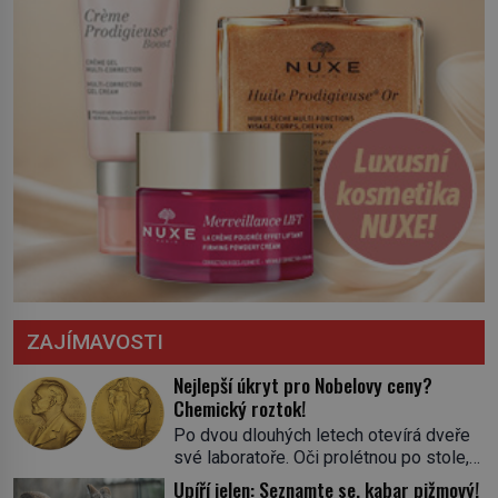
ZAJÍMAVOSTI
Nejlepší úkryt pro Nobelovy ceny?
Chemický roztok!
Po dvou dlouhých letech otevírá dveře
své laboratoře. Oči prolétnou po stole,
aby pak ulpěly na regálu, kde se nachází
Upíří jelen: Seznamte se, kabar pižmový!