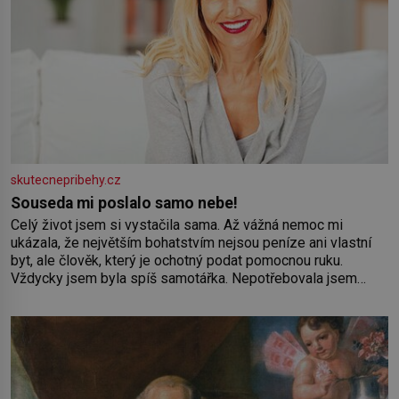
skutecnepribehy.cz
Souseda mi poslalo samo nebe!
Celý život jsem si vystačila sama. Až vážná nemoc mi
ukázala, že největším bohatstvím nejsou peníze ani vlastní
byt, ale člověk, který je ochotný podat pomocnou ruku.
Vždycky jsem byla spíš samotářka. Nepotřebovala jsem
kolem sebe partu kamarádek ani partnera. Stačily mi knihy,
práce a hlavně klid. Hned po studiích jsem odešla z rodného
města,