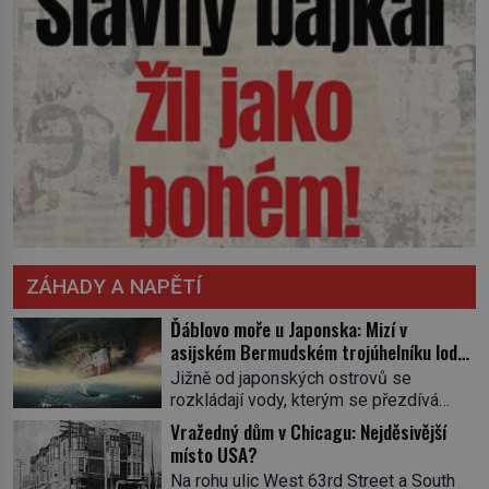
ZÁHADY A NAPĚTÍ
Ďáblovo moře u Japonska: Mizí v
asijském Bermudském trojúhelníku lodě
ve spárech neznámé síly?
Jižně od japonských ostrovů se
rozkládají vody, kterým se přezdívá
Ďáblovo moře. Vypráví se o lodích
Vražedný dům v Chicagu: Nejděsivější
mizejících beze stopy, podivných
místo USA?
světlech, zrádných proudech i mořských
Na rohu ulic West 63rd Street a South
dracích, kteří měli tyto končiny střežit už