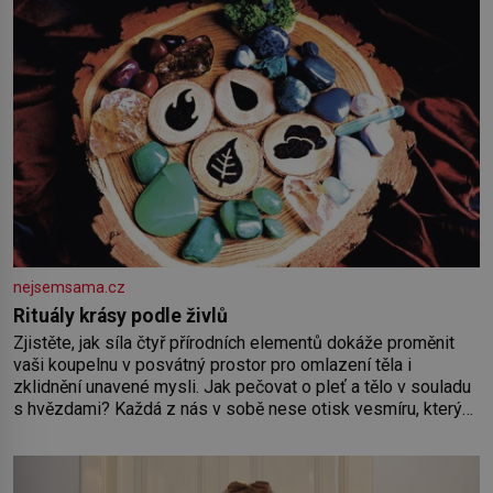
nejsemsama.cz
Rituály krásy podle živlů
Zjistěte, jak síla čtyř přírodních elementů dokáže proměnit
vaši koupelnu v posvátný prostor pro omlazení těla i
zklidnění unavené mysli. Jak pečovat o pleť a tělo v souladu
s hvězdami? Každá z nás v sobě nese otisk vesmíru, který
se projevuje nejen v naší povaze, ale i v potřebách naší
pokožky. Ohnivá znamení Ženy narozené ve znamení Berana,
Lva a Střelce v sobě nesou žár, odvahu a neutuchající elán.