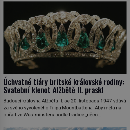
povzdechne si směrem ke služce, kterou má v kuchyni k
ruce. Ještě v prvních letech nové republiky fungoval kvůli
nedostatku zboží přídělový systém. […]
Úchvatné tiáry britské královské rodiny:
Svatební klenot Alžbětě II. praskl
Budoucí královna Alžběta II. se 20. listopadu 1947 vdává
za svého vyvoleného Filipa Mountbattena. Aby měla na
obřad ve Westminsteru podle tradice „něco
vypůjčeného“, její matka jí věnuje jedinečný šperk ze své
soukromé kolekce – diamantovou tiáru královny Marie.