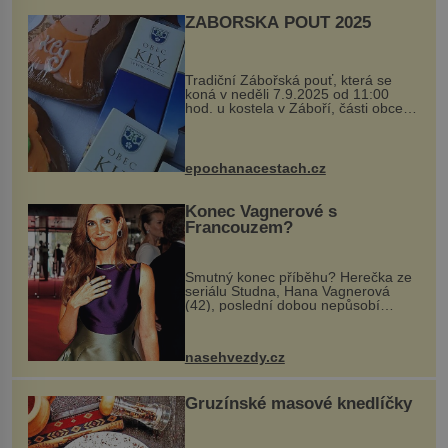
ZÁBOŘSKÁ POUŤ 2025
Tradiční Zábořská pouť, která se
koná v neděli 7.9.2025 od 11:00
hod. u kostela v Záboří, části obce
Kly u Mělníka. V programu naleznete
komentovanou prohlídku kostela,
dobovou hudbu, řemesla, atrakce...
epochanacestach.cz
Konec Vagnerové s
Francouzem?
Smutný konec příběhu? Herečka ze
seriálu Studna, Hana Vagnerová
(42), poslední dobou nepůsobí
nejšťastněji. Ačkoli časy její anorexie
jsou už dávno pryč a opět se pyšnila
ženskými křivkami, najednou s...
nasehvezdy.cz
Gruzínské masové knedlíčky