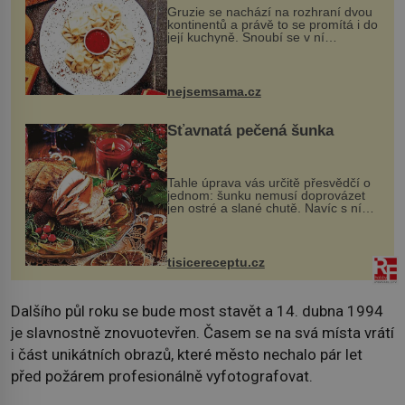
Gruzie se nachází na rozhraní dvou
kontinentů a právě to se promítá i do
její kuchyně. Snoubí se v ní
evropské a asijské chutě a díky tomu
vznikají rozmanité a chuťově bohaté
pokrmy, které rozhodně st...
nejsemsama.cz
Šťavnatá pečená šunka
Tahle úprava vás určitě přesvědčí o
jednom: šunku nemusí doprovázet
jen ostré a slané chutě. Navíc s ní
nakrmíte poměrně hodně hladových
krků. Ingredience sádlo 3 kg šunky
vcelku 3 stroužky česneku hl...
tisicereceptu.cz
Dalšího půl roku se bude most stavět a 14. dubna 1994
je slavnostně znovuotevřen. Časem se na svá místa vrátí
i část unikátních obrazů, které město nechalo pár let
před požárem profesionálně vyfotografovat.