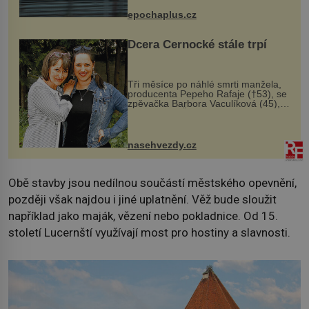
života. Dnes nepochopiteln...
epochaplus.cz
Dcera Černocké stále trpí
Tři měsíce po náhlé smrti manžela,
producenta Pepeho Rafaje (†53), se
zpěvačka Barbora Vaculíková (45),
dcera Petry Černocké (75), poprvé
ozvala veřejnosti. Na sociální síti
sdílela, že se snaží fung...
nasehvezdy.cz
Obě stavby jsou nedílnou součástí městského opevnění,
později však najdou i jiné uplatnění. Věž bude sloužit
například jako maják, vězení nebo pokladnice. Od 15.
století Lucernští využívají most pro hostiny a slavnosti.