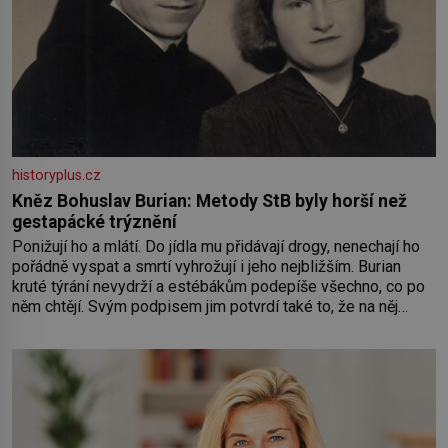
historyplus.cz
Kněz Bohuslav Burian: Metody StB byly horší než
gestapácké trýznění
Ponižují ho a mlátí. Do jídla mu přidávají drogy, nenechají ho
pořádně vyspat a smrtí vyhrožují i jeho nejbližším. Burian
kruté týrání nevydrží a estébákům podepíše všechno, co po
něm chtějí. Svým podpisem jim potvrdí také to, že na něj
během výslechů nikdo nevyvíjel fyzický ani psychický nátlak.
Syn brněnského řezníka chce být knězem a