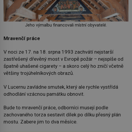
Jeho výmalbu financovali místní obyvatelé.
Mravenčí práce
V noci ze 17. na 18. srpna 1993 zachvátí nejstarší
zastřešený dřevěný most v Evropě požár – nejspíše od
špatně uhašené cigarety – a skoro celý ho zničí včetně
většiny trojúhelníkových obrazů.
V Lucernu zavládne smutek, který ale rychle vystřídá
odhodlání vzácnou památku obnovit.
Bude to mravenčí práce, odborníci musejí podle
zachovaného torza sestavit dílek po dílku přesný plán
mostu. Zabere jim to dva měsíce.