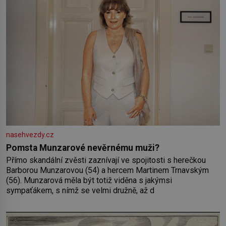
Vaše
nasehvezdy.cz
Pomsta Munzarové nevěrnému muži?
Přímo skandální zvěsti zaznívají ve spojitosti s herečkou
Barborou Munzarovou (54) a hercem Martinem Trnavským
(56). Munzarová měla být totiž viděna s jakýmsi
sympaťákem, s nímž se velmi družně, až d