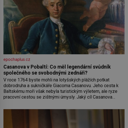
epochaplus.cz
Casanova v Pobaltí: Co měl legendární svůdník
společného se svobodnými zednáři?
V roce 1764 byste mohli na lotyšských plážích potkat
dobrodruha a sukničkáře Giacoma Casanovu. Jeho cesta k
Baltskému moři však nebyla turistickým výletem, ale ryze
pracovní cestou se zištnými úmysly. Jaký cíl Casanova
sledoval, když se například procházel uličkami lotyšské
Rigy? Casanova v Pobaltí kontaktoval tamní zednářské lóže.
Nebyl v této oblasti žádným nováčkem, protože do
zednářské