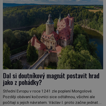
„Je to ošklivá špičatá tiára,“ zhodnotil klenot britský
politik Sir Henry Channon (1897–1958), když si […]
Dal si doutníkový magnát postavit hrad
jako z pohádky?
Střední Evropu v roce 1241 zle poplení Mongolové.
Později obávaní kočovníci sice odtáhnou, všichni ale
počítají s jejich návratem. Václav I. proto začne jednat.