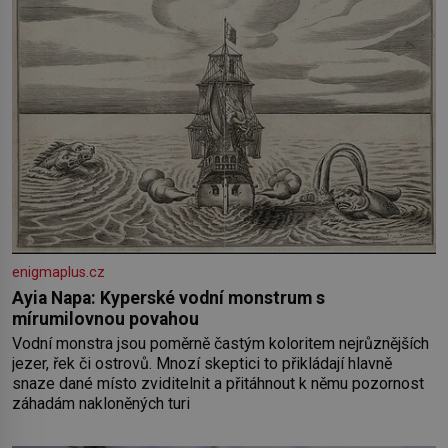
enigmaplus.cz
Ayia Napa: Kyperské vodní monstrum s
mírumilovnou povahou
Vodní monstra jsou poměrně častým koloritem nejrůznějších
jezer, řek či ostrovů. Mnozí skeptici to přikládají hlavně
snaze dané místo zviditelnit a přitáhnout k němu pozornost
záhadám nakloněných turi