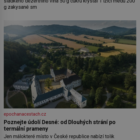
sladkého dezertního vína 50 g cukru krystal 1 lžíci medu 200
g zakysané sm
epochanacestach.cz
Poznejte údolí Desné: od Dlouhých strání po
termální prameny
Jen málokteré místo v České republice nabízí tolik