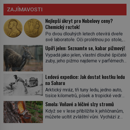
ZAJÍMAVOSTI
Nejlepší úkryt pro Nobelovy ceny?
Chemický roztok!
Po dvou dlouhých letech otevírá dveře
své laboratoře. Oči prolétnou po stole,
aby pak ulpěly na regálu, kde se nachází
Upíří jelen: Seznamte se, kabar pižmový!
všemožné látky. Hledá žluto-oranžovou
Vypadá jako jelen, vlastní dlouhé špičaté
tekutinu, jakmile ji zahlédne, nesmírně
zuby, jeho pižmo najdeme v parfémech
se mu uleví. Teď může svůj plán
celého světa a narazit na něj je velice
dokončit. Pod termínem aqua regia se
těžké. Tato charakteristika sedí na
skrývá směs s názvem lučavka
Ledová expedice: Jak dostat kostku ledu
jediného zástupce zvířecí říše – kabara
královská. Svůj přídomek nemá pro nic
na Saharu
pižmového. V Evropě ho jako první
za nic, […]
Arktický mráz, tři tuny ledu, jedno auto,
popíše švédský botanik Carl Linné
tisíce kilometrů, písek a tropické vedro.
(1707–1778), jenže v Asii o něm ví už
To je ve zkratce zdánlivě nesplnitelná
celá staletí. Zvíře připomíná jelena,
Smola: Voňavé a léčivé slzy stromů
výzva, která se promění v úžasné
v kohoutku dosahuje […]
Když se v lese přiblížíte k jehličnanům,
dobrodružství a důkaz, že nic není
můžete ucítit zvláštní vůni. Vychází z
nemožné. Vše začíná na podzim 1958
lepkavé látky, která vytéká z
jako hec. Rádio Luxembourg přichází s
poraněného kmene. Kdysi lidé věřili, že