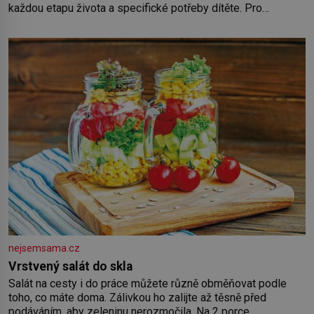
každou etapu života a specifické potřeby dítěte. Pro
nejmenší je klíčová jednoduchost, měkkost a bezpečí, proto
by pokoj miminka měl působit především klidně a útulně.
Předškolní věk je
nejsemsama.cz
Vrstvený salát do skla
Salát na cesty i do práce můžete různě obměňovat podle
toho, co máte doma. Zálivkou ho zalijte až těsně před
podáváním, aby zeleninu nerozmočila. Na 2 porce