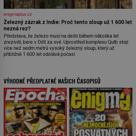
enigmaplus.cz
Železný zázrak z Indie: Proč tento sloup už 1 600 let
nezná rez?
Představa, že železo musí na dešti během několika let
zrezivět, bere v Dillí za své. Uprostřed komplexu Qutb stojí
více než sedm metrů vysoký železný sloup, který už
přibližně 1 600 let odolává počasí
VÝHODNÉ PŘEDPLATNÉ NAŠICH ČASOPISŮ