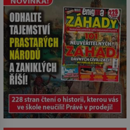
pohyb: tiše, nelidsky přesně. „Odkud…?“
zachrčel starší student, ale v houštině
na břehu nebyl nikdo, kdo by po nich
mohl cokoliv házet. A když se […]