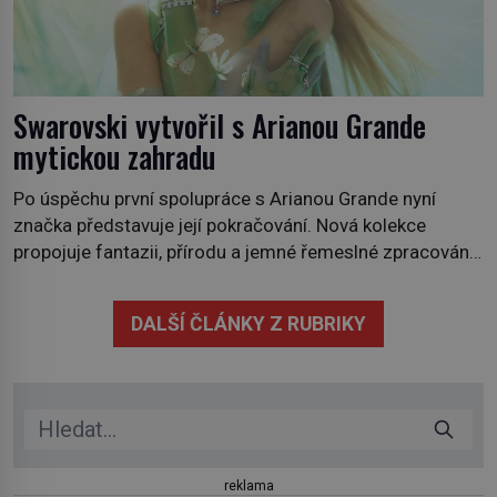
Swarovski vytvořil s Arianou Grande
mytickou zahradu
Po úspěchu první spolupráce s Arianou Grande nyní
značka představuje její pokračování. Nová kolekce
propojuje fantazii, přírodu a jemné řemeslné zpracování
do svěžího, prosvětleného designového příběhu. Téměř
třicítka šperků působí hravě a zároveň rafinovaně.
DALŠÍ ČLÁNKY Z RUBRIKY
Spolupráce mezi značkou Swarovski a zpěvačkou a
herečkou Arianou Grande vstupuje do nové kapitoly. Po
debutové kolekci, která představila moderní […]
reklama