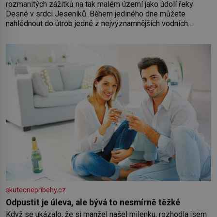
rozmanitých zážitků na tak malém území jako údolí řeky
Desné v srdci Jeseníků. Během jediného dne můžete
nahlédnout do útrob jedné z nejvýznamnějších vodních
elektráren v Evropě, vydat se na horské hřebeny, projet se na
koloběžce a den zakončit poznáváním památek ve Velkých
Losinách nebo v termálním
skutecnepribehy.cz
Odpustit je úleva, ale bývá to nesmírně těžké
Když se ukázalo, že si manžel našel milenku, rozhodla jsem