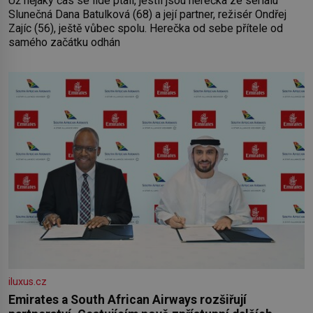
Už nějaký čas se lidé ptali, jestli jsou herečka ze seriálu
Slunečná Dana Batulková (68) a její partner, režisér Ondřej
Zajíc (56), ještě vůbec spolu. Herečka od sebe přítele od
samého začátku odhán
iluxus.cz
Emirates a South African Airways rozšiřují