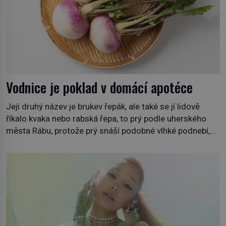
Vodnice je poklad v domácí apotéce
Její druhý název je brukev řepák, ale také se jí lidově
říkalo kvaka nebo rabská řepa, to prý podle uherského
města Rábu, protože prý snáší podobné vlhké podnebí,
jako je tam. Určitě jste se s ní už setkali, třeba na trzích,
někdy i v obchodech. Její bulvy jsou bílé, nahoře někdy
fialové a chutí […]