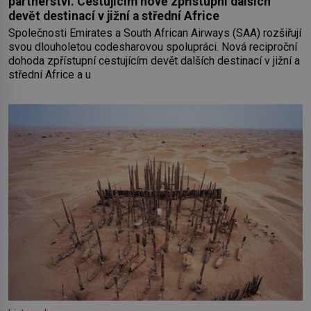
partnerství. Cestujícím nově zpřístupní dalších
devět destinací v jižní a střední Africe
Společnosti Emirates a South African Airways (SAA) rozšiřují
svou dlouholetou codesharovou spolupráci. Nová reciproční
dohoda zpřístupní cestujícím devět dalších destinací v jižní a
střední Africe a u