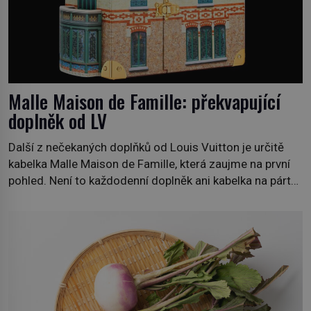
Malle Maison de Famille: překvapující
doplněk od LV
Další z nečekaných doplňků od Louis Vuitton je určitě
kabelka Malle Maison de Famille, která zaujme na první
pohled. Není to každodenní doplněk ani kabelka na párty,
ale symbol tradice a bohaté historie značky. Jde o poctu
Nicolase Ghesquièra rodinnému sídlu Vuittonů na
adrese 18 Rue Louis Vuitton, které bylo postaveno v
roce 1869. […]