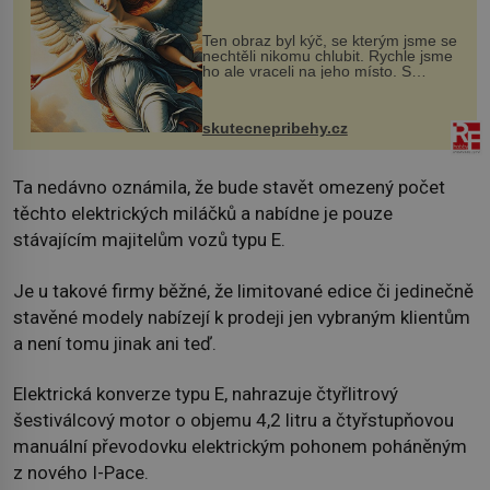
Ten obraz byl kýč, se kterým jsme se
nechtěli nikomu chlubit. Rychle jsme
ho ale vraceli na jeho místo. S
manželem Vaškem jsme si pořídili
chaloupku, takový domek na severu
Čech, kde jsme si naplánova...
skutecnepribehy.cz
Ta nedávno oznámila, že bude stavět omezený počet
těchto elektrických miláčků a nabídne je pouze
stávajícím majitelům vozů typu E.
Je u takové firmy běžné, že limitované edice či jedinečně
stavěné modely nabízejí k prodeji jen vybraným klientům
a není tomu jinak ani teď.
Elektrická konverze typu E, nahrazuje čtyřlitrový
šestiválcový motor o objemu 4,2 litru a čtyřstupňovou
manuální převodovku elektrickým pohonem poháněným
z nového I-Pace.