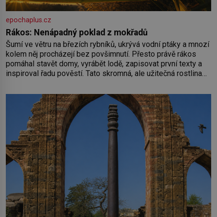
epochaplus.cz
Rákos: Nenápadný poklad z mokřadů
Šumí ve větru na březích rybníků, ukrývá vodní ptáky a mnozí
kolem něj procházejí bez povšimnutí. Přesto právě rákos
pomáhal stavět domy, vyrábět lodě, zapisovat první texty a
inspiroval řadu pověstí. Tato skromná, ale užitečná rostlina
provází člověka už tisíce let. Většina lidí vnímá rákos jen jako
obyčejnou kulisu letního koupání. Stačí se však podívat