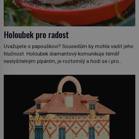
Holoubek pro radost
Uvažujete o papouškovi? Sousedům by mohla vadit jeho
hlučnost. Holoubek diamantový komunikuje téměř
neslyšitelným pípáním, je roztomilý a hodí se i pro
chovatele začátečníky. Jedná se o nenáročného
klidného ptáčka, který většinu dne jen posedává. Hodně
času tráví na zemi, kde sbírá zbytky semínek Jeho
domovinou je prakticky celá Austrálie s výjimkou
pobřežní oblasti. […]