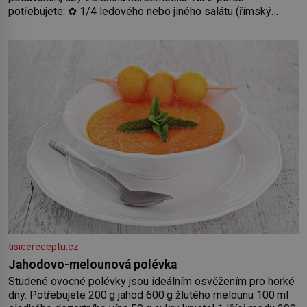
potřebujete: ✿ 1/4 ledového nebo jiného salátu (římský
salát, polníček…) ✿ 1 malá konzerva kukuřice ✿ ½ okurky ✿
2 rajčata Zálivka: ✿ 4 lžíce olivového oleje ✿ 1 lžíci citronové
šťávy ✿ ½ stroužku
tisicereceptu.cz
Jahodovo-melounová polévka
Studené ovocné polévky jsou ideálním osvěžením pro horké
dny. Potřebujete 200 g jahod 600 g žlutého melounu 100 ml