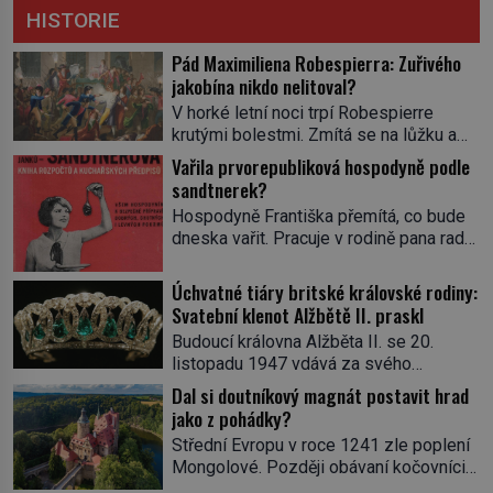
HISTORIE
Pád Maximiliena Robespierra: Zuřivého
jakobína nikdo nelitoval?
V horké letní noci trpí Robespierre
krutými bolestmi. Zmítá se na lůžku a
hlavou mu víří kolotoč myšlenek. Když
Vařila prvorepubliková hospodyně podle
se probere z mdlob, vzpomene si na
sandtnerek?
jednu z pařížských jasnovidek, kterou
Hospodyně Františka přemítá, co bude
před lety navštívil. Prorokovala mu
dneska vařit. Pracuje v rodině pana rady
tragický osud. Tehdy se jí vysmál.
a ten má mlsný jazýček. Zalistuje proto
„Robespierre to dotáhne hodně daleko,“
rychle v jedné ze „sandtnerek“.
Úchvatné tiáry britské královské rodiny:
prohlásil o něm jiný významný
„Zaplaťpánbůh, že už nemusíme chodit
Svatební klenot Alžbětě II. praskl
francouzský revolucionář, Honoré de
s lístky,“ povzdechne si směrem ke
Mirabeau […]
Budoucí královna Alžběta II. se 20.
služce, kterou má v kuchyni k ruce.
listopadu 1947 vdává za svého
Ještě v prvních letech nové republiky
vyvoleného Filipa Mountbattena. Aby
Dal si doutníkový magnát postavit hrad
fungoval kvůli nedostatku zboží
měla na obřad ve Westminsteru podle
jako z pohádky?
přídělový systém. […]
tradice „něco vypůjčeného“, její matka jí
Střední Evropu v roce 1241 zle poplení
věnuje jedinečný šperk ze své
Mongolové. Později obávaní kočovníci
soukromé kolekce – diamantovou tiáru
sice odtáhnou, všichni ale počítají s