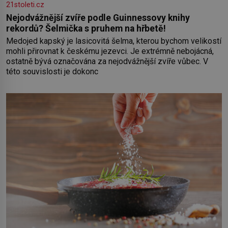
21stoleti.cz
Nejodvážnější zvíře podle Guinnessovy knihy
rekordů? Šelmička s pruhem na hřbetě!
Medojed kapský je lasicovitá šelma, kterou bychom velikostí
mohli přirovnat k českému jezevci. Je extrémně nebojácná,
ostatně bývá označována za nejodvážnější zvíře vůbec. V
této souvislosti je dokonc