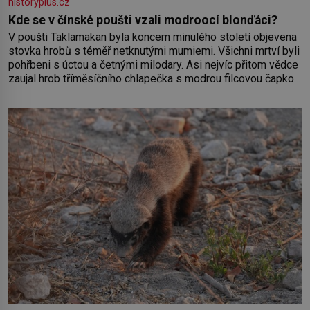
historyplus.cz
Kde se v čínské poušti vzali modroocí blonďáci?
V poušti Taklamakan byla koncem minulého století objevena
stovka hrobů s téměř netknutými mumiemi. Všichni mrtví byli
pohřbeni s úctou a četnými milodary. Asi nejvíc přitom vědce
zaujal hrob tříměsíčního chlapečka s modrou filcovou čapkou,
z níž se draly blonďaté vlásky. Fakt, že jsou těla dávných lidí
nesmírně dobře zachovalá, přičítají odborníci zdejším
klimatickým podmínkám. Sucho, prosolené písky a extrémně