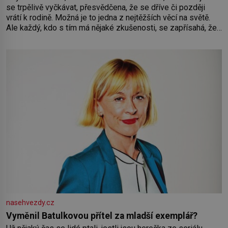
se trpělivě vyčkávat, přesvědčena, že se dříve či později
vrátí k rodině. Možná je to jedna z nejtěžších věcí na světě.
Ale každý, kdo s tím má nějaké zkušenosti, se zapřísahá, že
pokud odpustíte, znatelně se vám uleví. Když se ke mně
doneslo, že si manžel pořídil milenku,
nasehvezdy.cz
Vyměnil Batulkovou přítel za mladší exemplář?