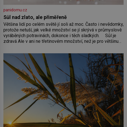
panidomu.cz
Sůl nad zlato, ale přiměřeně
Většina lidí po celém světě jí soli až moc. Často i nevědomky,
protože netuší, jak velké množství se jí skrývá v průmyslově
vyráběných potravinách, dokonce i těch sladkých. Sůl je
zdravá Ale v ani ne třetinovém množství, než je pro většinu
populace běžné. Její základní složky– sodík a chlór – jsou
zásadní pro správné hospodaření