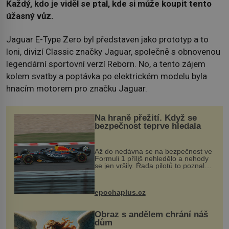
Každý, kdo je viděl se ptal, kde si může koupit tento
úžasný vůz.
Jaguar E-Type Zero byl představen jako prototyp a to
loni, divizí Classic značky Jaguar, společně s obnovenou
legendární sportovní verzí Reborn. No, a tento zájem
kolem svatby a poptávka po elektrickém modelu byla
hnacím motorem pro značku Jaguar.
Na hraně přežití. Když se
bezpečnost teprve hledala
Až do nedávna se na bezpečnost ve
Formuli 1 příliš nehledělo a nehody
se jen vršily. Řada pilotů to poznala
na vlastní kůži, často s trvalými
následky nebo bohužel i ztrátou
života. Dnes nepochopiteln...
epochaplus.cz
Obraz s andělem chrání náš
dům