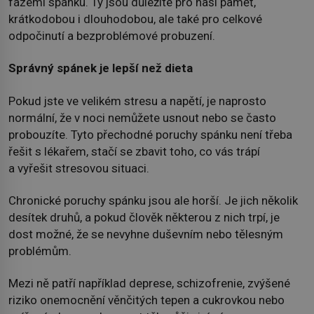
fázemi spánku. Ty jsou důležité pro naši paměť,
krátkodobou i dlouhodobou, ale také pro celkové
odpočinutí a bezproblémové probuzení.
Správný spánek je lepší než dieta
Pokud jste ve velikém stresu a napětí, je naprosto
normální, že v noci nemůžete usnout nebo se často
probouzíte. Tyto přechodné poruchy spánku není třeba
řešit s lékařem, stačí se zbavit toho, co vás trápí
a vyřešit stresovou situaci.
Chronické poruchy spánku jsou ale horší. Je jich několik
desítek druhů, a pokud člověk některou z nich trpí, je
dost možné, že se nevyhne duševním nebo tělesným
problémům.
Mezi ně patří například deprese, schizofrenie, zvýšené
riziko onemocnění věnčitých tepen a cukrovkou nebo