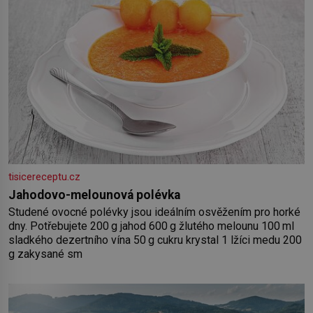
tisicereceptu.cz
Jahodovo-melounová polévka
Studené ovocné polévky jsou ideálním osvěžením pro horké
dny. Potřebujete 200 g jahod 600 g žlutého melounu 100 ml
sladkého dezertního vína 50 g cukru krystal 1 lžíci medu 200
g zakysané sm