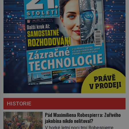
HISTORIE
Pád Maximiliena Robespierra: Zuřivého
jakobína nikdo nelitoval?
V horké letní noci trpí Robespierre