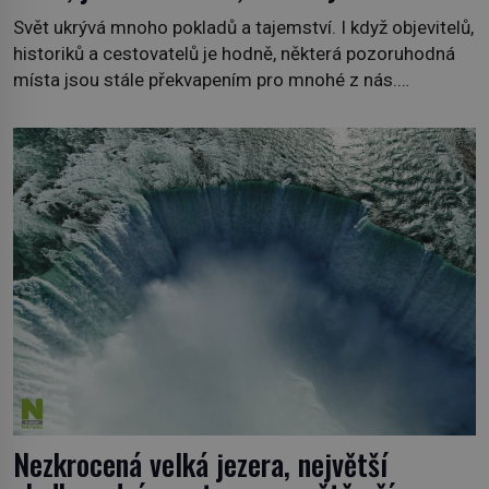
Svět ukrývá mnoho pokladů a tajemství. I když objevitelů,
historiků a cestovatelů je hodně, některá pozoruhodná
místa jsou stále překvapením pro mnohé z nás.
Neprobádané místa Ázerbájdžánu, rozmanitá historie
Albánie či úchvatná atmosféra Kypru jsou jedny z míst,
která nám mají co nabídnout a vyprávět. Uznávaná
historička Bettany Hughes, se vydala prozkoumat
pozoruhodné úkazy, o kterých jste možná doposud
neslyšeli. Hora, […]
Nezkrocená velká jezera, největší