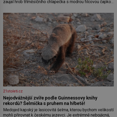
zaujal hrob tříměsíčního chlapečka s modrou filcovou čapkou,
z níž se draly blonďaté vlásky. Fakt, že jsou těla dávných lidí
nesmírně dobře zachovalá, přičítají odborníci zdejším
klimatickým podmínkám. Sucho, prosolené písky a extrémně
21stoleti.cz
Nejodvážnější zvíře podle Guinnessovy knihy
rekordů? Šelmička s pruhem na hřbetě!
Medojed kapský je lasicovitá šelma, kterou bychom velikostí
mohli přirovnat k českému jezevci. Je extrémně nebojácná,