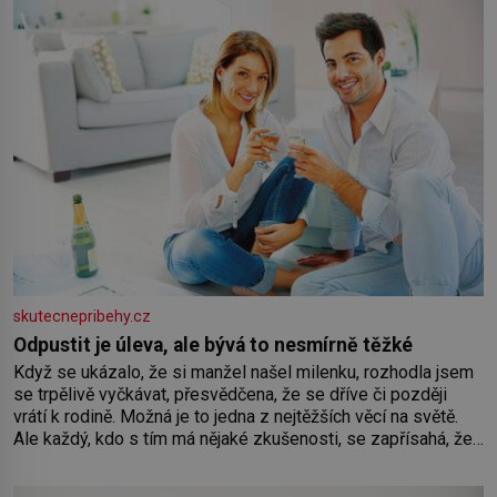
Losinách nebo v termálním
skutecnepribehy.cz
Odpustit je úleva, ale bývá to nesmírně těžké
Když se ukázalo, že si manžel našel milenku, rozhodla jsem
se trpělivě vyčkávat, přesvědčena, že se dříve či později
vrátí k rodině. Možná je to jedna z nejtěžších věcí na světě.
Ale každý, kdo s tím má nějaké zkušenosti, se zapřísahá, že
pokud odpustíte, znatelně se vám uleví. Když se ke mně
doneslo, že si manžel pořídil milenku,