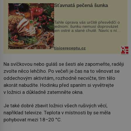
Šťavnatá pečená šunka
Tahle úprava vás určitě přesvědčí o
jednom: šunku nemusí doprovázet
jen ostré a slané chutě. Navíc s ní
nakrmíte poměrně hodně hladových
krků. Ingredience sádlo 3 kg šunky
vcelku 3 stroužky česneku hl...
tisicereceptu.cz
Na svíčkovou nebo guláš se šesti ale zapomeňte, raději
zvolte něco lehčího. Po večeři je čas na to věnovat se
oddechovým aktivitám, rozhodně necvičte, tím tělo
akorát nabudíte. Hodinku před spaním si vyvětrejte
v ložnici a důkladně zatemněte okna.
Je také dobré zbavit ložnici všech rušivých věcí,
například televize. Teplota v místnosti by se měla
pohybovat mezi 18–20 °C.