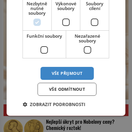
království. Zajistit hodlá především
Nezbytně
Výkonové
Soubory
nutné
soubory
cílení
severní hranici. Na […]
soubory
Funkční soubory
Nezařazené
soubory
VŠE PŘIJMOUT
VŠE ODMÍTNOUT
ZOBRAZIT PODROBNOSTI
ZAJÍMAVOSTI
Nejlepší úkryt pro Nobelovy ceny?
Chemický roztok!