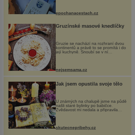
komentovanou prohlídku kostela,
dobovou hudbu, řemesla, atrakce...
epochanacestach.cz
Gruzínské masové knedlíčky
Gruzie se nachází na rozhraní dvou
kontinentů a právě to se promítá i do
její kuchyně. Snoubí se v ní
evropské a asijské chutě a díky tomu
vznikají rozmanité a chuťově bohaté
pokrmy, které rozhodně st...
nejsemsama.cz
Jak jsem opustila svoje tělo
U známých na chalupě jsme na půdě
našli staré bylinky po babičce.
Zvědavost mi nedala a připravila
jsem si z nich lektvar… Zimní pobyt
na chalupě se pro mě vlastní vinou
změnil v děsivý zážitek, na kt...
skutecnepribehy.cz