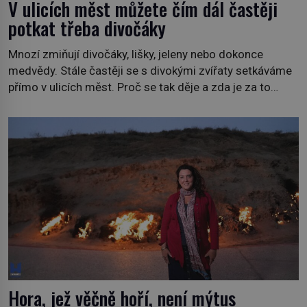
V ulicích měst můžete čím dál častěji
potkat třeba divočáky
Mnozí zmiňují divočáky, lišky, jeleny nebo dokonce
medvědy. Stále častěji se s divokými zvířaty setkáváme
přímo v ulicích měst. Proč se tak děje a zda je za to
někdo zodpovědný, to jsou otázky, které necháme na
jiných. My se raději podíváme do jiných zemí a
prozkoumáme, jaká další zvířata po celém světě se
přizpůsobila životu […]
Hora, jež věčně hoří, není mýtus