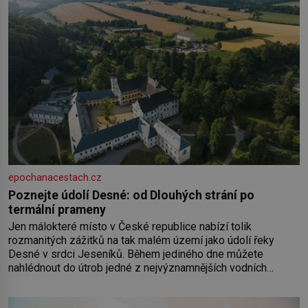
epochanacestach.cz
Poznejte údolí Desné: od Dlouhých strání po
termální prameny
Jen málokteré místo v České republice nabízí tolik
rozmanitých zážitků na tak malém území jako údolí řeky
Desné v srdci Jeseníků. Během jediného dne můžete
nahlédnout do útrob jedné z nejvýznamnějších vodních
elektráren v Evropě, vydat se na horské hřebeny, projet se na
koloběžce a den zakončit poznáváním památek ve Velkých