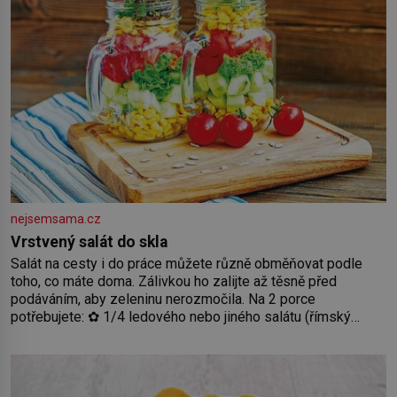
nejsemsama.cz
Vrstvený salát do skla
Salát na cesty i do práce můžete různě obměňovat podle
toho, co máte doma. Zálivkou ho zalijte až těsně před
podáváním, aby zeleninu nerozmočila. Na 2 porce
potřebujete: ✿ 1/4 ledového nebo jiného salátu (římský
salát, polníček…) ✿ 1 malá konzerva kukuřice ✿ ½ okurky ✿
2 rajčata Zálivka: ✿ 4 lžíce olivového oleje ✿ 1 lžíci citronové
šťávy ✿ ½ stroužku