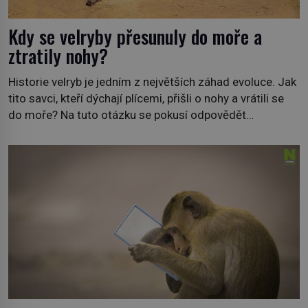
Kdy se velryby přesunuly do moře a
ztratily nohy?
Historie velryb je jedním z největších záhad evoluce. Jak
tito savci, kteří dýchají plícemi, přišli o nohy a vrátili se
do moře? Na tuto otázku se pokusí odpovědět
dokument Tajemné údolí velryb v Egyptě, který bude mít
premiéru ve čtvrtek 29. února ve 20:00 na televizní
stanici Viasat Nature. Všech 90 druhů dnes žijících
velryb […]