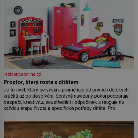
rezidenceonline.cz
Prostor, který roste s dítětem
Je to svět, který se vyvíjí a proměňuje od prvních dětských
krůčků až po dospívání. Správně navržený pokoj podporuje
bezpečí, kreativitu, soustředění i odpočinek a reaguje na
každou etapu života a specifické potřeby dítěte. Pro
nejmenší je klíčová jednoduchost, měkkost a bezpečí, proto
by pokoj miminka měl působit především klidně a útulně.
Předškolní věk je