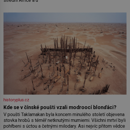
střední Africe a u
historyplus.cz
Kde se v čínské poušti vzali modroocí blonďáci?
V poušti Taklamakan byla koncem minulého století objevena
stovka hrobů s téměř netknutými mumiemi. Všichni mrtví byli
pohřbeni s úctou a četnými milodary. Asi nejvíc přitom vědce