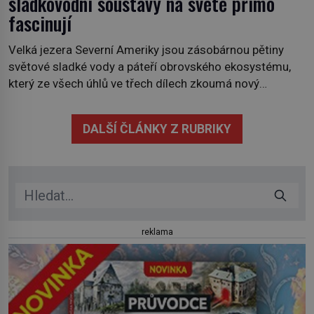
sladkovodní soustavy na světě přímo
fascinují
Velká jezera Severní Ameriky jsou zásobárnou pětiny
světové sladké vody a páteří obrovského ekosystému,
který ze všech úhlů ve třech dílech zkoumá nový
kanadský dokument Nezkrocená Velká jezera. V
premiéře jej uvidíte na Viasat Nature v pondělí 5.
DALŠÍ ČLÁNKY Z RUBRIKY
července. Hořejší jezero, Huronské jezero, Michiganské
jezero, Erijské jezero, Ontarijské jezero a další menší
jezera a řeky […]
reklama