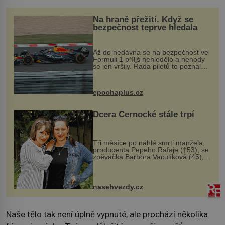
Na hraně přežití. Když se
bezpečnost teprve hledala
Až do nedávna se na bezpečnost ve
Formuli 1 příliš nehledělo a nehody
se jen vršily. Řada pilotů to poznala
na vlastní kůži, často s trvalými
následky nebo bohužel i ztrátou
života. Dnes nepochopiteln...
epochaplus.cz
Dcera Černocké stále trpí
Tři měsíce po náhlé smrti manžela,
producenta Pepeho Rafaje (†53), se
zpěvačka Barbora Vaculíková (45),
dcera Petry Černocké (75), poprvé
ozvala veřejnosti. Na sociální síti
sdílela, že se snaží fung...
nasehvezdy.cz
Naše tělo tak není úplně vypnuté, ale prochází několika