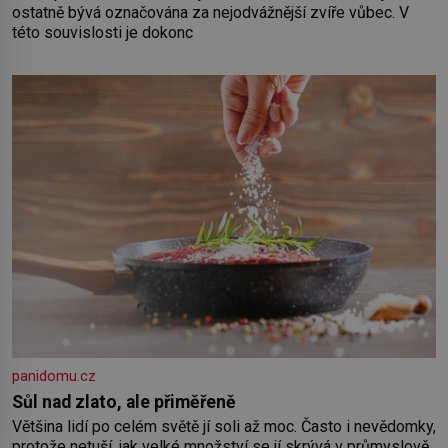
ostatně bývá označována za nejodvážnější zvíře vůbec. V
této souvislosti je dokonc
panidomu.cz
Sůl nad zlato, ale přiměřeně
Většina lidí po celém světě jí soli až moc. Často i nevědomky,
protože netuší, jak velké množství se jí skrývá v průmyslově