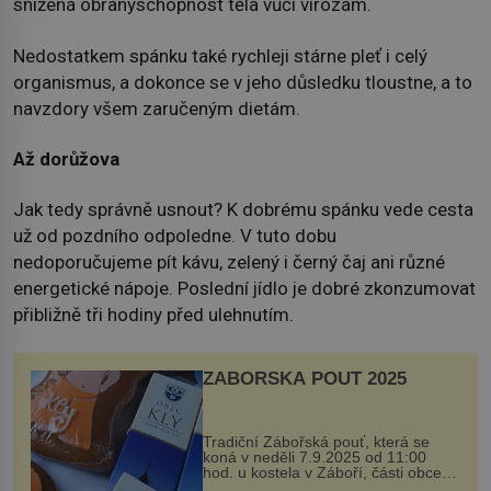
snížená obranyschopnost těla vůči virózám.
Nedostatkem spánku také rychleji stárne pleť i celý
organismus, a dokonce se v jeho důsledku tloustne, a to
navzdory všem zaručeným dietám.
Až dorůžova
Jak tedy správně usnout? K dobrému spánku vede cesta
už od pozdního odpoledne. V tuto dobu
nedoporučujeme pít kávu, zelený i černý čaj ani různé
energetické nápoje. Poslední jídlo je dobré zkonzumovat
přibližně tři hodiny před ulehnutím.
ZÁBOŘSKÁ POUŤ 2025
Tradiční Zábořská pouť, která se
koná v neděli 7.9.2025 od 11:00
hod. u kostela v Záboří, části obce
Kly u Mělníka. V programu naleznete