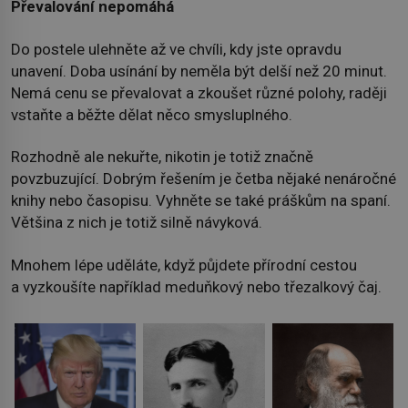
Převalování nepomáhá
Do postele ulehněte až ve chvíli, kdy jste opravdu
unavení. Doba usínání by neměla být delší než 20 minut.
Nemá cenu se převalovat a zkoušet různé polohy, raději
vstaňte a běžte dělat něco smysluplného.
Rozhodně ale nekuřte, nikotin je totiž značně
povzbuzující. Dobrým řešením je četba nějaké nenáročné
knihy nebo časopisu. Vyhněte se také práškům na spaní.
Většina z nich je totiž silně návyková.
Mnohem lépe uděláte, když půjdete přírodní cestou
a vyzkoušíte například meduňkový nebo třezalkový čaj.