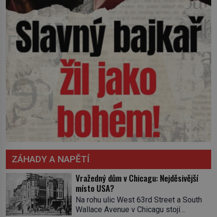
ZÁHADY A NAPĚTÍ
Vražedný dům v Chicagu: Nejděsivější
místo USA?
Na rohu ulic West 63rd Street a South
Wallace Avenue v Chicagu stojí