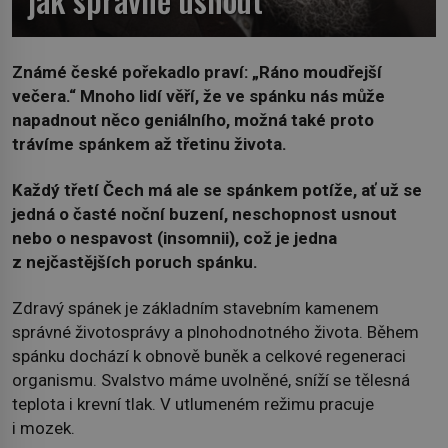
Známé české pořekadlo praví: „Ráno moudřejší
večera.“ Mnoho lidí věří, že ve spánku nás může
napadnout něco geniálního, možná také proto
trávíme spánkem až třetinu života.
Každý třetí Čech má ale se spánkem potíže, ať už se
jedná o časté noční buzení, neschopnost usnout
nebo o nespavost (insomnii), což je jedna
z nejčastějších poruch spánku.
Zdravý spánek je základním stavebním kamenem
správné životosprávy a plnohodnotného života. Během
spánku dochází k obnově buněk a celkové regeneraci
organismu. Svalstvo máme uvolněné, sníží se tělesná
teplota i krevní tlak. V utlumeném režimu pracuje
i mozek.