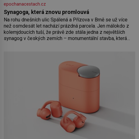
epochanacestach.cz
Synagoga, která znovu promlouvá
Na rohu dnešních ulic Spálená a Přízova v Brně se už více
než osmdesát let nachází prázdná parcela. Jen málokdo z
kolemjdoucích tuší, že právě zde stála jedna z největších
synagog v českých zemích – monumentální stavba, která
byla po desetiletí symbolem sebevědomé a prosperující
židovské komunity. Brněnská Velká synagoga byla
slavnostně otevřena v roce