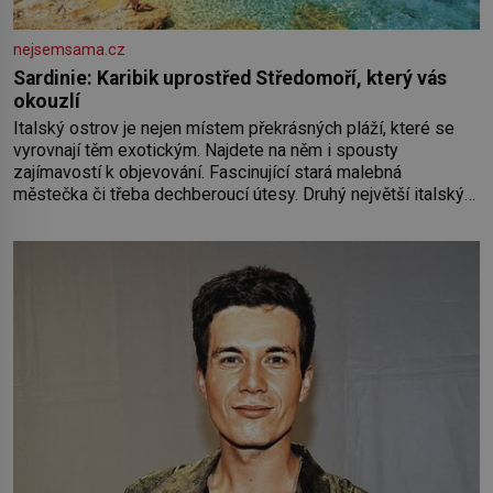
nejsemsama.cz
Sardinie: Karibik uprostřed Středomoří, který vás
okouzlí
Italský ostrov je nejen místem překrásných pláží, které se
vyrovnají těm exotickým. Najdete na něm i spousty
zajímavostí k objevování. Fascinující stará malebná
městečka či třeba dechberoucí útesy. Druhý největší italský
ostrov o velikosti přibližně jedné třetiny České republiky vás
ohromí nejen svými plážemi s bílým pískem jako v Karibiku,
ale i divokou krajinou, také bohatou historií i luxusem.Zjistěte,