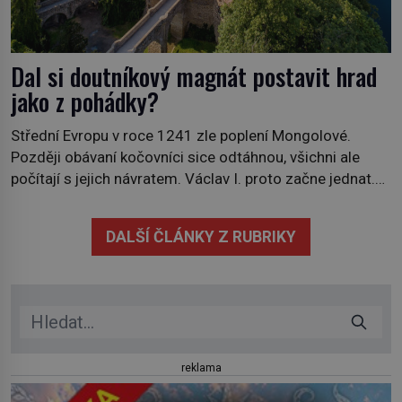
Dal si doutníkový magnát postavit hrad
jako z pohádky?
Střední Evropu v roce 1241 zle poplení Mongolové.
Později obávaní kočovníci sice odtáhnou, všichni ale
počítají s jejich návratem. Václav I. proto začne jednat.
Na další případné řádění barbarů z východu se chce
pečlivě připravit! Český král Václav I. (1205–1253)
DALŠÍ ČLÁNKY Z RUBRIKY
přijme opatření, která mají posílit obranu jeho království.
Zajistit hodlá především severní hranici. Na […]
reklama