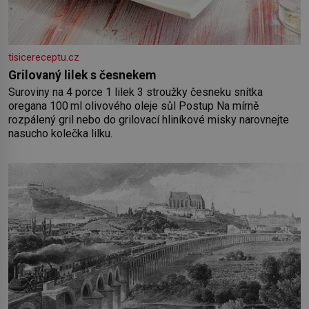
tisicereceptu.cz
Grilovaný lilek s česnekem
Suroviny na 4 porce 1 lilek 3 stroužky česneku snítka
oregana 100 ml olivového oleje sůl Postup Na mírně
rozpálený gril nebo do grilovací hliníkové misky narovnejte
nasucho kolečka lilku.