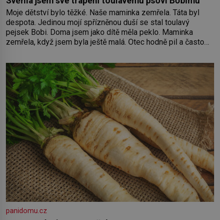
Svěřila jsem své trápení toulavému psovi Bobimu
Moje dětství bylo těžké. Naše maminka zemřela. Táta byl
despota. Jedinou mojí spřízněnou duší se stal toulavý
pejsek Bobi. Doma jsem jako dítě měla peklo. Maminka
zemřela, když jsem byla ještě malá. Otec hodně pil a často
dokázal propít skoro celou výplatu. Čtyři roky jsem chodila
do školy u nás na vesnici. Měli mě tam rádi, protože
panidomu.cz