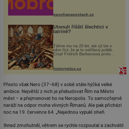
program se odehraje na Karlově a
Husově náměstí. Návštěvníci se
mohou těšit na víno, burčák, pes...
epochanacestach.cz
Utonuli říšští šlechtici v
latríně?
Táhne mu na 20 let, ale už lze o
něm říct, že je to ostřílený politik.
Císař Fridrich Barbarossa proto
posílá svého syna a dědice Jindřicha
VI. do Erfurtu, aby se stal
prostředníkem při řešení sporu m...
historyplus.cz
Přesto však Nero (37–68) v sobě stále hýčká velké
ambice. Největší z nich je přebudovat Řím na Město
měst – a přejmenovat ho na Neropolis. To samozřejmě
naráží na odpor moha vlivných Římanů. Ale pak přichází
noc na 19. července 64. „Najednou vypukl oheň.
Ihned zmohutněl, větrem se rychle rozpoutal a zachvátil