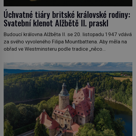
Úchvatné tiáry britské královské rodiny:
Svatební klenot Alžbětě II. praskl
Budoucí královna Alžběta II. se 20. listopadu 1947 vdává
za svého vyvoleného Filipa Mountbattena. Aby měla na
obřad ve Westminsteru podle tradice „něco
vypůjčeného“, její matka jí věnuje jedinečný šperk ze své
soukromé kolekce – diamantovou tiáru královny Marie.
„Je to ošklivá špičatá tiára,“ zhodnotil klenot britský
politik Sir Henry Channon (1897–1958), když si […]