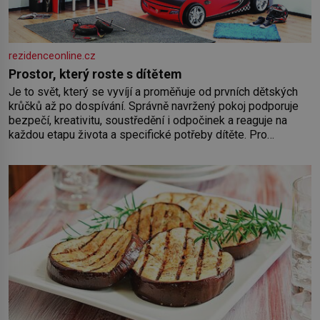
rezidenceonline.cz
Prostor, který roste s dítětem
Je to svět, který se vyvíjí a proměňuje od prvních dětských
krůčků až po dospívání. Správně navržený pokoj podporuje
bezpečí, kreativitu, soustředění i odpočinek a reaguje na
každou etapu života a specifické potřeby dítěte. Pro
nejmenší je klíčová jednoduchost, měkkost a bezpečí, proto
by pokoj miminka měl působit především klidně a útulně.
Předškolní věk je