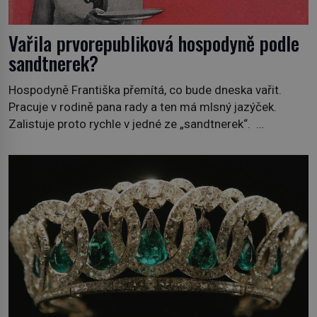
Vařila prvorepubliková hospodyně podle
sandtnerek?
Hospodyně Františka přemítá, co bude dneska vařit.
Pracuje v rodině pana rady a ten má mlsný jazýček.
Zalistuje proto rychle v jedné ze „sandtnerek“.
„Zaplaťpánbůh, že už nemusíme chodit s lístky,“
povzdechne si směrem ke služce, kterou má v kuchyni k
ruce. Ještě v prvních letech nové republiky fungoval kvůli
nedostatku zboží přídělový systém. […]