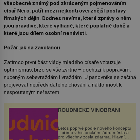
všeobecně známý pod zkráceným pojmenováním
císař Nero, patří mezi nejkontroverznější postavy
římských dějin. Dodnes nevíme, které zprávy o něm
jsou pravdivé, které vylhané, které poplatné době a
které jsou dílem osobní nenávisti.
Požár jak na zavolanou
Zatímco první část vlády mladého císaře vzbuzuje
optimismus, brzo se vše zvrtne – dochází k popravám,
nuceným sebevraždám i vraždám. U panovníka se začíná
projevovat nepředvídatelné chování a náklonnost k
nespoutaným neřestem.
ROUDNICKÉ VINOBRANÍ
Letos poprvé podle nového konceptu
– přímo v historickém jádru města a
pro všechny zcela zdarma. Hlavní