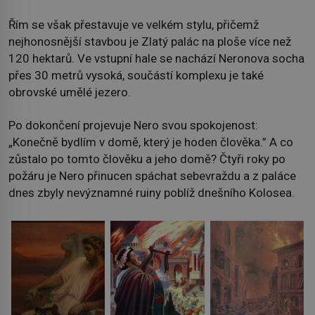
Řím se však přestavuje ve velkém stylu, přičemž
nejhonosnější stavbou je Zlatý palác na ploše více než
120 hektarů. Ve vstupní hale se nachází Neronova socha
přes 30 metrů vysoká, součástí komplexu je také
obrovské umělé jezero.
Po dokončení projevuje Nero svou spokojenost:
„Konečně bydlím v domě, který je hoden člověka.” A co
zůstalo po tomto člověku a jeho domě? Čtyři roky po
požáru je Nero přinucen spáchat sebevraždu a z paláce
dnes zbyly nevýznamné ruiny poblíž dnešního Kolosea.