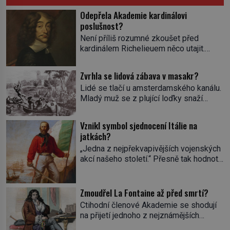
Odepřela Akademie kardinálovi
poslušnost?
Není příliš rozumné zkoušet před
kardinálem Richelieuem něco utajit.
První ministr se dříve či později dozví o
všem a s potenciálními spiklenci umí
Zvrhla se lidová zábava v masakr?
rázně zatočit. Od roku 1629 se
Lidé se tlačí u amsterdamského kanálu.
setkávají v pařížském domě
Mladý muž se z plující loďky snaží
spisovatele Valentina Conrarta (1603–
sundat živého úhoře zavěšeného nad
1675). Diskutují o literárních dílech.
hladinou na laně. Zavrávorá a padá do
Nikomu se tím ale příliš nechlubí. Někdo
Vznikl symbol sjednocení Itálie na
vody. Diváci křičí a smějí se. Nevinná
by jejich spolek klidně mohl považovat
jatkách?
pouliční zábava, dalo by se říct. V
za nelegální. […]
„Jedna z nejpřekvapivějších vojenských
nizozemských městech má svou tradici,
akcí našeho století.“ Přesně tak hodnotí
hlavně v lidových čtvrtích. Aspoň na
americký list The New-York Tribune v
chvilku se při ní můžou […]
roce 1860 dobytí sicilského Palerma.
Na jeho počátku přitom stála zhruba
Zmoudřel La Fontaine až před smrtí?
tisícovka Červených košil, které vedl do
Ctihodní členové Akademie se shodují
boje slavný italský revolucionář
na přijetí jednoho z nejznámějších
Giuseppe Garibaldi. Pro své
spisovatelů do svých řad. Čeká se jen