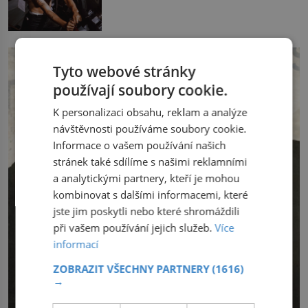
lidstvo pracovalo. Chrání strom před
aby utišili žízeň i chtíč. Jdou oním
infekcí, hmyzem a vysycháním. Dá se
zvláštním houpavým krokem. A kdyby je
říct, že je to přírodní […]
někdo nepoznal podle toho, napoví mu
potetované paže. Námořnická kérka je
totiž něco jako uniforma. Tetování jako
Tyto webové stránky
takové má velmi hlubokou minulost.
Tetovaný je už pračlověk Ötzi, který
používají soubory cookie.
zemřel […]
K personalizaci obsahu, reklam a analýze
návštěvnosti používáme soubory cookie.
Informace o vašem používání našich
stránek také sdílíme s našimi reklamními
a analytickými partnery, kteří je mohou
kombinovat s dalšími informacemi, které
jste jim poskytli nebo které shromáždili
při vašem používání jejich služeb.
Více
informací
ZOBRAZIT VŠECHNY PARTNERY
(1616)
→