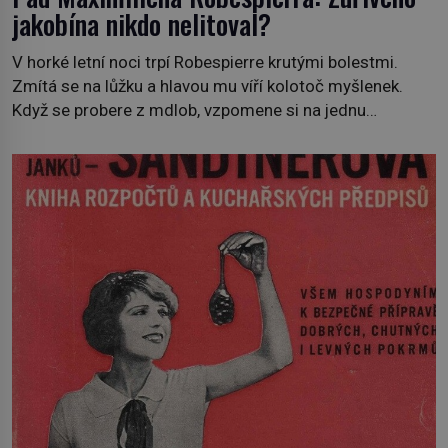
jakobína nikdo nelitoval?
V horké letní noci trpí Robespierre krutými bolestmi.
Zmítá se na lůžku a hlavou mu víří kolotoč myšlenek.
Když se probere z mdlob, vzpomene si na jednu
z pařížských jasnovidek, kterou před lety navštívil.
Prorokovala mu tragický osud. Tehdy se jí vysmál.
„Robespierre to dotáhne hodně daleko,“ prohlásil o něm
jiný významný francouzský revolucionář, Honoré de
Mirabeau […]