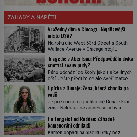
ZÁHADY A NAPĚTÍ
Vražedný dům v Chicagu: Nejděsivější
místo USA?
Na rohu ulic West 63rd Street a South
Wallace Avenue v Chicagu stojí
nenápadná pošta. Nemá žádný speciální
Tragédie v Aberfanu: Předpověděla dívka
nápis ani pamětní desku. A přesto prý
smrtící sesuv půdy?
místní zaměstnanci neradi chodí do
Ráno odchází do školy jako tisíce jiných
sklepa. Právě tady totiž sídlil sériový
dětí. Ještě předtím se ale svěří matce s
vrah H. H. Holmes a také
podivným snem. Ve škole, kterou dobře
nejpropracovanější past na lidi
Upírka z Dunaje: Žena, která chodila po
zná, tentokrát nevidí budovu ani
v dějinách americké kriminalistiky.
vodě
spolužáky. Místo nich se před ní tyčí
Herman Webster Mudgett (1861–1896)
Je pozdní noc a po hladině Dunaje kráčí
cosi temného. O několik hodin později je
přijíždí […]
žena. Neklesá, nezanechává vlny a
mrtvá. Mohla devítiletá Zahlédla vlastní
pohybuje se tiše, jako by černá voda
osud? Dne 21. října 1966 se velšská
Poltergeist od Rudňan: Záhadné
pod ní byla dlažbou. Muž, který ji z
vesnice Aberfan […]
kamenování odnikud!
břehu pozoruje, ji údajně poznává, jenže
Ruža Vlajna má být v tu chvíli mrtvá celé
Kámen dopadl na hladinu řeky bez