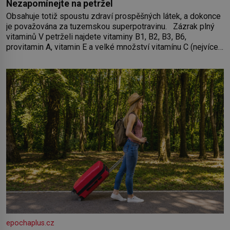
Nezapomínejte na petržel
Obsahuje totiž spoustu zdraví prospěšných látek, a dokonce
je považována za tuzemskou superpotravinu. Zázrak plný
vitaminů V petrželi najdete vitaminy B1, B2, B3, B6,
provitamin A, vitamin E a velké množství vitamínu C (nejvíce
ho má nať, dokonce třikrát více než pomeranč, v kořeni je
také, ale je ho desetkrát méně), a kyselinu listovou. Ale
epochaplus.cz