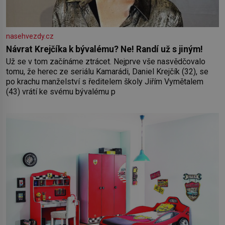
nasehvezdy.cz
Návrat Krejčíka k bývalému? Ne! Randí už s jiným!
Už se v tom začínáme ztrácet. Nejprve vše nasvědčovalo
tomu, že herec ze seriálu Kamarádi, Daniel Krejčík (32), se
po krachu manželství s ředitelem školy Jiřím Vymětalem
(43) vrátí ke svému bývalému p