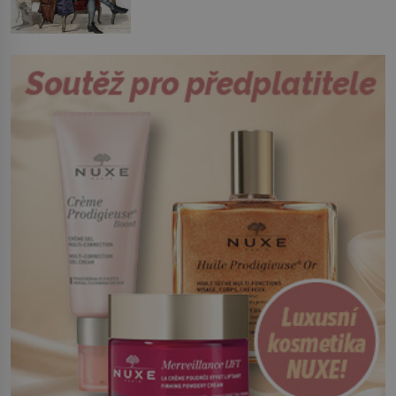
skálopevné přesvědčení o nutnosti
na potvrzení volby králem. „Cože? La
sjednotit Itálii se nejednou ocitl v
Fontaine? Toho nikdy neschválím!“
hledáčku úřadů i […]
prská panovník. Dlouho se Jean de La
Fontaine, narozený 8. července 1621,
nemůže rozhodnout, co v životě vlastně
bude dělat. Převezme práci lesního
dozorce po svém otci, ale víc […]