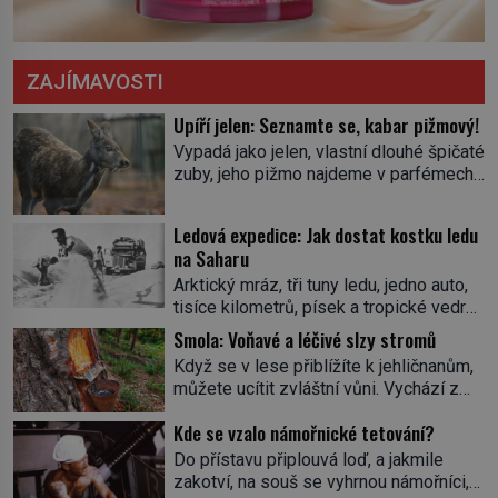
ZAJÍMAVOSTI
Upíří jelen: Seznamte se, kabar pižmový!
Vypadá jako jelen, vlastní dlouhé špičaté
zuby, jeho pižmo najdeme v parfémech
celého světa a narazit na něj je velice
těžké. Tato charakteristika sedí na
Ledová expedice: Jak dostat kostku ledu
jediného zástupce zvířecí říše – kabara
na Saharu
pižmového. V Evropě ho jako první
Arktický mráz, tři tuny ledu, jedno auto,
popíše švédský botanik Carl Linné
tisíce kilometrů, písek a tropické vedro.
(1707–1778), jenže v Asii o něm ví už
To je ve zkratce zdánlivě nesplnitelná
celá staletí. Zvíře připomíná jelena,
Smola: Voňavé a léčivé slzy stromů
výzva, která se promění v úžasné
v kohoutku dosahuje […]
Když se v lese přiblížíte k jehličnanům,
dobrodružství a důkaz, že nic není
můžete ucítit zvláštní vůni. Vychází z
nemožné. Vše začíná na podzim 1958
lepkavé látky, která vytéká z
jako hec. Rádio Luxembourg přichází s
Kde se vzalo námořnické tetování?
poraněného kmene. Kdysi lidé věřili, že
neobvyklou výzvou. Tomu, kdo dokáže
právě v ní je síla stromu. Smola také
Do přístavu připlouvá loď, a jakmile
dopravit ze severního polárního kruhu
patří k nejstarším surovinám, s nimiž
zakotví, na souš se vyhrnou námořníci,
na […]