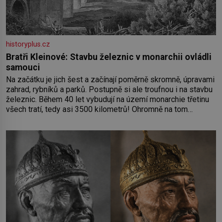
historyplus.cz
Bratři Kleinové: Stavbu železnic v monarchii ovládli
samouci
Na začátku je jich šest a začínají poměrně skromně, úpravami
zahrad, rybníků a parků. Postupně si ale troufnou i na stavbu
železnic. Během 40 let vybudují na území monarchie třetinu
všech tratí, tedy asi 3500 kilometrů! Ohromně na tom
zbohatnou… Podnikavého ducha zdědí bratři Kleinové po otci
Johannovi (1756–1835), který má malý statek na Jesenicku