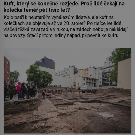
Kufr, který se konečně rozjede. Proč lidé čekají na
kolečka téměř pět tisíc let?
Kolo patří k nejstarším vynálezům lidstva, ale kufr na
kolečkách se objevuje až ve 20. století. Po tisíce let lidé
vláčejí těžká zavazadla v rukou, na zádech nebo je nakládají
na povozy. Stačí přitom jediný nápad, připevnit ke kufru
kolečka. Jenže právě ten nikdo dlouho nedostane. Až jednou
se na letišti ozve věta, která změní