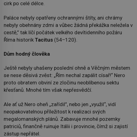
cirk po celé délce.
Paláce nebyly opatřeny ochrannými štíty, ani chrámy
nebyly obehnány zdmi a vůbec žádná překážka neležela v
cestě,” tak líčí počátek velkého devítidenního požáru
Říma historik
Tacitus
(54–120).
Dům hodný člověka
Ještě nebyly uhašeny poslední ohně a Věčným městem
se nese děsivá zvěst: „Řím nechal zapálit císař!“ Nero
proto obratem obviní ze zločinu neoblíbenou sektu
křesťanů. Mnohé tím však nepřesvědčí.
Ale ať už Nero oheň „zařídil”, nebo jen „využil“, vidí
neopakovatelnou příležitost k realizaci svých
megalomanských plánů. Zabavuje mnohé pozemky
patriciů, finančně ruinuje Itálii i provincie, čímž si zajistí
zástup nepřátel.