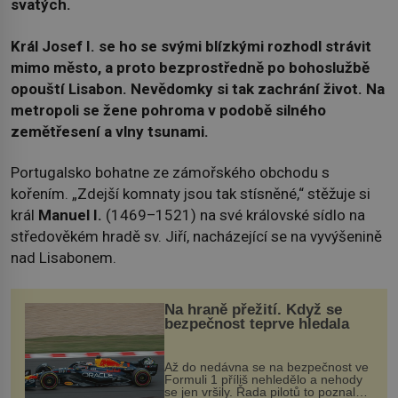
svatých.
Král Josef I. se ho se svými blízkými rozhodl strávit
mimo město, a proto bezprostředně po bohoslužbě
opouští Lisabon. Nevědomky si tak zachrání život. Na
metropoli se žene pohroma v podobě silného
zemětřesení a vlny tsunami.
Portugalsko bohatne ze zámořského obchodu s
kořením. „Zdejší komnaty jsou tak stísněné,“ stěžuje si
král
Manuel I.
(1469–1521) na své královské sídlo na
středověkém hradě sv. Jiří, nacházející se na vyvýšenině
nad Lisabonem.
Na hraně přežití. Když se
bezpečnost teprve hledala
Až do nedávna se na bezpečnost ve
Formuli 1 příliš nehledělo a nehody
se jen vršily. Řada pilotů to poznala