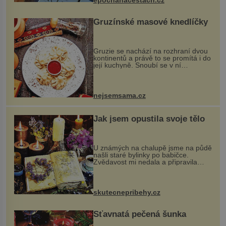
epochanacestach.cz
Gruzínské masové knedlíčky
Gruzie se nachází na rozhraní dvou
kontinentů a právě to se promítá i do
její kuchyně. Snoubí se v ní
evropské a asijské chutě a díky tomu
vznikají rozmanité a chuťově bohaté
pokrmy, které rozhodně st...
nejsemsama.cz
Jak jsem opustila svoje tělo
U známých na chalupě jsme na půdě
našli staré bylinky po babičce.
Zvědavost mi nedala a připravila
jsem si z nich lektvar… Zimní pobyt
na chalupě se pro mě vlastní vinou
změnil v děsivý zážitek, na kt...
skutecnepribehy.cz
Šťavnatá pečená šunka