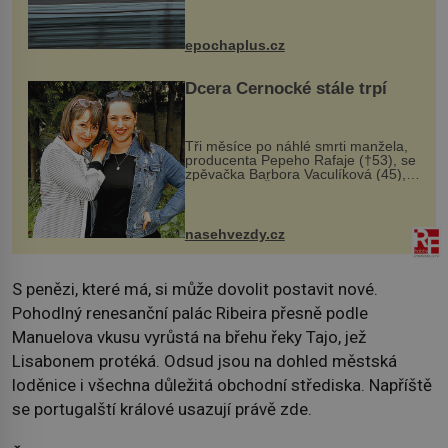
na vlastní kůži, často s trvalými
následky nebo bohužel i ztrátou
života. Dnes nepochopiteln...
epochaplus.cz
Dcera Černocké stále trpí
Tři měsíce po náhlé smrti manžela,
producenta Pepeho Rafaje (†53), se
zpěvačka Barbora Vaculíková (45),
dcera Petry Černocké (75), poprvé
ozvala veřejnosti. Na sociální síti
sdílela, že se snaží fung...
nasehvezdy.cz
S penězi, které má, si může dovolit postavit nové.
Pohodlný renesanční palác Ribeira přesně podle
Manuelova vkusu vyrůstá na břehu řeky Tajo, jež
Lisabonem protéká. Odsud jsou na dohled městská
loděnice i všechna důležitá obchodní střediska. Napříště
se portugalští králové usazují právě zde.