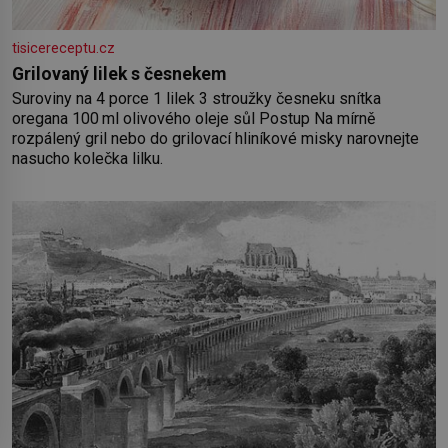
tisicereceptu.cz
Grilovaný lilek s česnekem
Suroviny na 4 porce 1 lilek 3 stroužky česneku snítka
oregana 100 ml olivového oleje sůl Postup Na mírně
rozpálený gril nebo do grilovací hliníkové misky narovnejte
nasucho kolečka lilku.