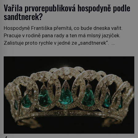
Vařila prvorepubliková hospodyně podle
sandtnerek?
Hospodyně Františka přemítá, co bude dneska vařit.
Pracuje v rodině pana rady a ten má mlsný jazýček.
Zalistuje proto rychle v jedné ze „sandtnerek“.
„Zaplaťpánbůh, že už nemusíme chodit s lístky,“
povzdechne si směrem ke služce, kterou má v kuchyni k
ruce. Ještě v prvních letech nové republiky fungoval kvůli
nedostatku zboží přídělový systém. […]