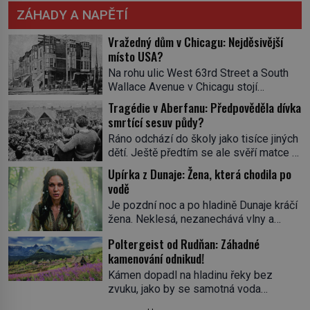
ZÁHADY A NAPĚTÍ
Vražedný dům v Chicagu: Nejděsivější
místo USA?
Na rohu ulic West 63rd Street a South
Wallace Avenue v Chicagu stojí
nenápadná pošta. Nemá žádný speciální
Tragédie v Aberfanu: Předpověděla dívka
nápis ani pamětní desku. A přesto prý
smrtící sesuv půdy?
místní zaměstnanci neradi chodí do
Ráno odchází do školy jako tisíce jiných
sklepa. Právě tady totiž sídlil sériový
dětí. Ještě předtím se ale svěří matce s
vrah H. H. Holmes a také
podivným snem. Ve škole, kterou dobře
nejpropracovanější past na lidi
Upírka z Dunaje: Žena, která chodila po
zná, tentokrát nevidí budovu ani
v dějinách americké kriminalistiky.
vodě
spolužáky. Místo nich se před ní tyčí
Herman Webster Mudgett (1861–1896)
Je pozdní noc a po hladině Dunaje kráčí
cosi temného. O několik hodin později je
přijíždí […]
žena. Neklesá, nezanechává vlny a
mrtvá. Mohla devítiletá Zahlédla vlastní
pohybuje se tiše, jako by černá voda
osud? Dne 21. října 1966 se velšská
Poltergeist od Rudňan: Záhadné
pod ní byla dlažbou. Muž, který ji z
vesnice Aberfan […]
kamenování odnikud!
břehu pozoruje, ji údajně poznává, jenže
Ruža Vlajna má být v tu chvíli mrtvá celé
Kámen dopadl na hladinu řeky bez
století. Vesnice Kisiljevo v
zvuku, jako by se samotná voda
severovýchodním Srbsku má s upíry
rozhodla mlčet. Mladší z chlapců