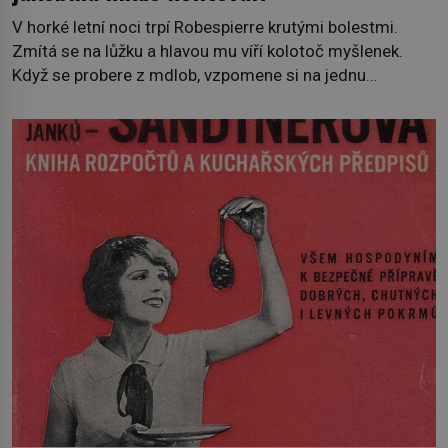
V horké letní noci trpí Robespierre krutými bolestmi.
Zmítá se na lůžku a hlavou mu víří kolotoč myšlenek.
Když se probere z mdlob, vzpomene si na jednu
z pařížských jasnovidek, kterou před lety navštívil.
Prorokovala mu tragický osud. Tehdy se jí vysmál.
„Robespierre to dotáhne hodně daleko,“ prohlásil o něm
jiný významný francouzský revolucionář, Honoré de
Mirabeau […]