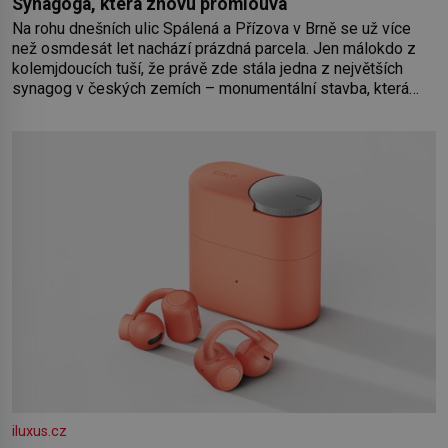
Synagoga, která znovu promlouvá
Na rohu dnešních ulic Spálená a Přízova v Brně se už více
než osmdesát let nachází prázdná parcela. Jen málokdo z
kolemjdoucích tuší, že právě zde stála jedna z největších
synagog v českých zemích – monumentální stavba, která
byla po desetiletí symbolem sebevědomé a prosperující
židovské komunity. Brněnská Velká synagoga byla
slavnostně otevřena v roce
iluxus.cz