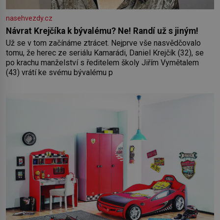
nasehvezdy.cz
Návrat Krejčíka k bývalému? Ne! Randí už s jiným!
Už se v tom začínáme ztrácet. Nejprve vše nasvědčovalo
tomu, že herec ze seriálu Kamarádi, Daniel Krejčík (32), se
po krachu manželství s ředitelem školy Jiřím Vymětalem
(43) vrátí ke svému bývalému p