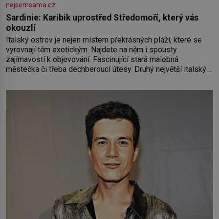
nejsemsama.cz
Sardinie: Karibik uprostřed Středomoří, který vás
okouzlí
Italský ostrov je nejen místem překrásných pláží, které se
vyrovnají těm exotickým. Najdete na něm i spousty
zajímavostí k objevování. Fascinující stará malebná
městečka či třeba dechberoucí útesy. Druhý největší italský
ostrov o velikosti přibližně jedné třetiny České republiky vás
ohromí nejen svými plážemi s bílým pískem jako v Karibiku,
ale i divokou krajinou, také bohatou historií i luxusem.Zjistěte,