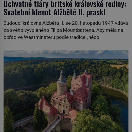
Úchvatné tiáry britské královské rodiny:
Svatební klenot Alžbětě II. praskl
Budoucí královna Alžběta II. se 20. listopadu 1947 vdává
za svého vyvoleného Filipa Mountbattena. Aby měla na
obřad ve Westminsteru podle tradice „něco
vypůjčeného“, její matka jí věnuje jedinečný šperk ze své
soukromé kolekce – diamantovou tiáru královny Marie.
„Je to ošklivá špičatá tiára,“ zhodnotil klenot britský
politik Sir Henry Channon (1897–1958), když si […]