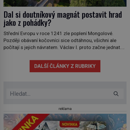
Dal si doutníkový magnát postavit hrad
jako z pohádky?
Střední Evropu v roce 1241 zle poplení Mongolové.
Později obávaní kočovníci sice odtáhnou, všichni ale
počítají s jejich návratem. Václav I. proto začne jednat.
Na další případné řádění barbarů z východu se chce
pečlivě připravit! Český král Václav I. (1205–1253)
DALŠÍ ČLÁNKY Z RUBRIKY
přijme opatření, která mají posílit obranu jeho království.
Zajistit hodlá především severní hranici. Na […]
reklama