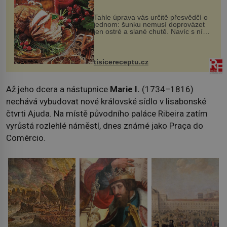
Tahle úprava vás určitě přesvědčí o
jednom: šunku nemusí doprovázet
jen ostré a slané chutě. Navíc s ní
nakrmíte poměrně hodně hladových
krků. Ingredience sádlo 3 kg šunky
vcelku 3 stroužky česneku hl...
tisicereceptu.cz
Až jeho dcera a nástupnice
Marie I.
(1734–1816)
nechává vybudovat nové královské sídlo v lisabonské
čtvrti Ajuda. Na místě původního paláce Ribeira zatím
vyrůstá rozlehlé náměstí, dnes známé jako Praça do
Comércio.