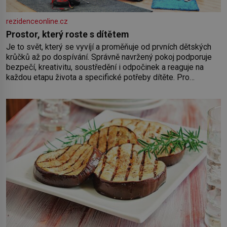
rezidenceonline.cz
Prostor, který roste s dítětem
Je to svět, který se vyvíjí a proměňuje od prvních dětských
krůčků až po dospívání. Správně navržený pokoj podporuje
bezpečí, kreativitu, soustředění i odpočinek a reaguje na
každou etapu života a specifické potřeby dítěte. Pro
nejmenší je klíčová jednoduchost, měkkost a bezpečí, proto
by pokoj miminka měl působit především klidně a útulně.
Předškolní věk je