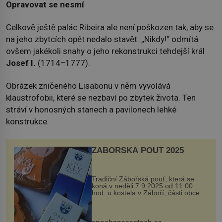
Opravovat se nesmí
Celkově ještě palác Ribeira ale není poškozen tak, aby se
na jeho zbytcích opět nedalo stavět. „Nikdy!“ odmítá
ovšem jakékoli snahy o jeho rekonstrukci tehdejší král
Josef I.
(1714–1777).
Obrázek zničeného Lisabonu v něm vyvolává
klaustrofobii, které se nezbaví po zbytek života. Ten
stráví v honosných stanech a pavilonech lehké
konstrukce.
ZÁBOŘSKÁ POUŤ 2025
Tradiční Zábořská pouť, která se
koná v neděli 7.9.2025 od 11:00
hod. u kostela v Záboří, části obce
Kly u Mělníka. V programu naleznete
komentovanou prohlídku kostela,
dobovou hudbu, řemesla, atrakce...