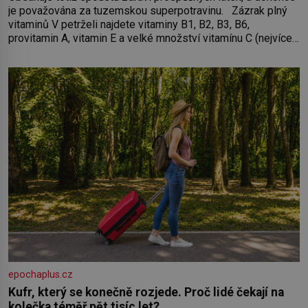
je považována za tuzemskou superpotravinu. Zázrak plný
vitaminů V petrželi najdete vitaminy B1, B2, B3, B6,
provitamin A, vitamin E a velké množství vitamínu C (nejvíce
ho má nať, dokonce třikrát více než pomeranč, v kořeni je
také, ale je ho desetkrát méně), a kyselinu listovou. Ale
epochaplus.cz
Kufr, který se konečně rozjede. Proč lidé čekají na
kolečka téměř pět tisíc let?