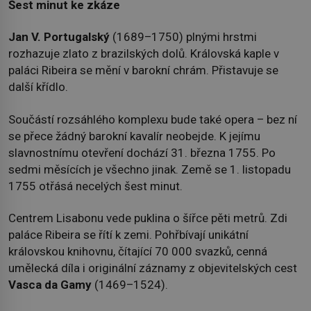
Šest minut ke zkáze
Jan V. Portugalský
(1689–1750) plnými hrstmi
rozhazuje zlato z brazilských dolů. Královská kaple v
paláci Ribeira se mění v barokní chrám. Přistavuje se
další křídlo.
Součástí rozsáhlého komplexu bude také opera – bez ní
se přece žádný barokní kavalír neobejde. K jejímu
slavnostnímu otevření dochází 31. března 1755. Po
sedmi měsících je všechno jinak. Země se 1. listopadu
1755 otřásá necelých šest minut.
Centrem Lisabonu vede puklina o šířce pěti metrů. Zdi
paláce Ribeira se řítí k zemi. Pohřbívají unikátní
královskou knihovnu, čítající 70 000 svazků, cenná
umělecká díla i originální záznamy z objevitelských cest
Vasca da Gamy
(1469–1524).