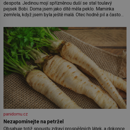
despota. Jedinou mojí spřízněnou duší se stal toulavý
pejsek Bobi. Doma jsem jako dítě měla peklo. Maminka
zemřela, když jsem byla ještě malá. Otec hodně pil a často
dokázal propít skoro celou výplatu. Čtyři roky jsem chodila
do školy u nás na vesnici. Měli mě tam rádi, protože
panidomu.cz
Nezapomínejte na petržel
Obsahuje totiž spoustu zdraví prospěšných látek, a dokonce