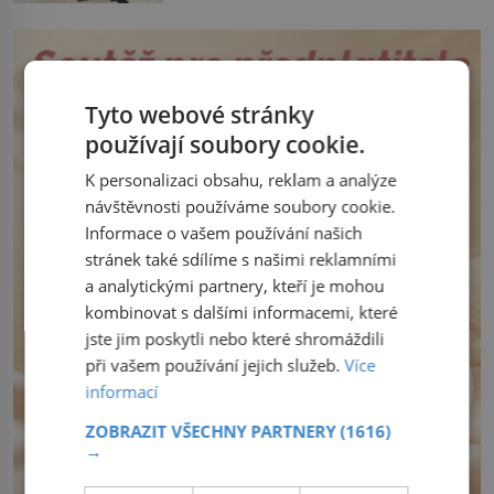
hledáčku úřadů i […]
prská panovník. Dlouho se Jean de La
Fontaine, narozený 8. července 1621,
nemůže rozhodnout, co v životě vlastně
bude dělat. Převezme práci lesního
dozorce po svém otci, ale víc […]
Tyto webové stránky
používají soubory cookie.
K personalizaci obsahu, reklam a analýze
návštěvnosti používáme soubory cookie.
Informace o vašem používání našich
stránek také sdílíme s našimi reklamními
a analytickými partnery, kteří je mohou
kombinovat s dalšími informacemi, které
jste jim poskytli nebo které shromáždili
při vašem používání jejich služeb.
Více
informací
ZOBRAZIT VŠECHNY PARTNERY
(1616)
→