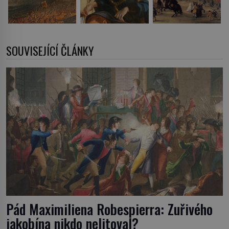
SOUVISEJÍCÍ ČLÁNKY
Pád Maximiliena Robespierra: Zuřivého
jakobína nikdo nelitoval?