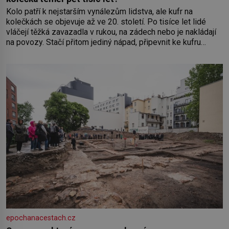
Kolo patří k nejstarším vynálezům lidstva, ale kufr na
kolečkách se objevuje až ve 20. století. Po tisíce let lidé
vláčejí těžká zavazadla v rukou, na zádech nebo je nakládají
na povozy. Stačí přitom jediný nápad, připevnit ke kufru
kolečka. Jenže právě ten nikdo dlouho nedostane. Až jednou
se na letišti ozve věta, která změní
epochanacestach.cz