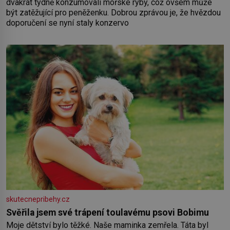
dvakrát týdně konzumovali mořské ryby, což ovšem může
být zatěžující pro peněženku. Dobrou zprávou je, že hvězdou
doporučení se nyní staly konzervo
skutecnepribehy.cz
Svěřila jsem své trápení toulavému psovi Bobimu
Moje dětství bylo těžké. Naše maminka zemřela. Táta byl