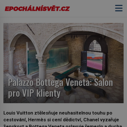
Palazzo Bottega Veneta: Salon
pro VIP klienty
Louis Vuitton ztělesňuje neuhasitelnou touhu po
cestování, Hermès si cení dědictví, Chanel vyzařuje
ženskost a Bottega Veneta oslavuje řemeslo a ducha