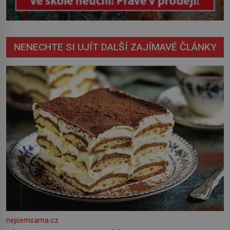
NENECHTE SI UJÍT DALŠÍ ZAJÍMAVÉ ČLÁNKY
nejsemsama.cz