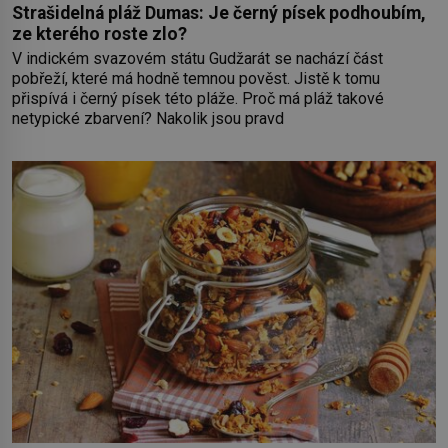
Strašidelná pláž Dumas: Je černý písek podhoubím,
ze kterého roste zlo?
V indickém svazovém státu Gudžarát se nachází část
pobřeží, které má hodně temnou pověst. Jistě k tomu
přispívá i černý písek této pláže. Proč má pláž takové
netypické zbarvení? Nakolik jsou pravd