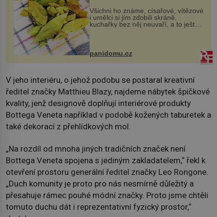
Všichni ho známe, císařové, vítězové
i umělci si jím zdobili skráně,
kuchařky bez něj neuvaří, a to ještě
nevíte, že bobkový list může výrazně
zmírnit některé naše neduhy.
Obsahuje v malém množství ně...
panidomu.cz
V jeho interiéru, o jehož podobu se postaral kreativní
ředitel značky Matthieu Blazy, najdeme nábytek špičkové
kvality, jenž designově doplňují interiérové produkty
Bottega Veneta například v podobě kožených taburetek a
také dekorací z přehlídkových mol.
„Na rozdíl od mnoha jiných tradičních značek není
Bottega Veneta spojena s jediným zakladatelem,“ řekl k
otevření prostoru generální ředitel značky Leo Rongone.
„Duch komunity je proto pro nás nesmírně důležitý a
přesahuje rámec pouhé módní značky. Proto jsme chtěli
tomuto duchu dát i reprezentativní fyzický prostor,“