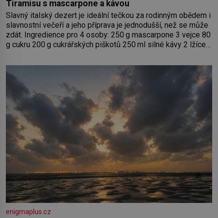
Tiramisu s mascarpone a kávou
Slavný italský dezert je ideální tečkou za rodinným obědem i
slavnostní večeří a jeho příprava je jednodušší, než se může
zdát. Ingredience pro 4 osoby: 250 g mascarpone 3 vejce 80
g cukru 200 g cukrářských piškotů 250 ml silné kávy 2 lžíce
amaretta kakao na posypání Postup: Oddělte žloutky od
bílků. Žloutky vyšlehejte s cukrem do světlé pěny a postupně
do nich vmíchejte mascarpone, aby vznikl hladký
enigmaplus.cz