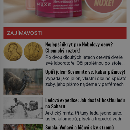
ZAJÍMAVOSTI
Nejlepší úkryt pro Nobelovy ceny?
Chemický roztok!
Po dvou dlouhých letech otevírá dveře
své laboratoře. Oči prolétnou po stole,
aby pak ulpěly na regálu, kde se nachází
Upíří jelen: Seznamte se, kabar pižmový!
všemožné látky. Hledá žluto-oranžovou
Vypadá jako jelen, vlastní dlouhé špičaté
tekutinu, jakmile ji zahlédne, nesmírně
zuby, jeho pižmo najdeme v parfémech
se mu uleví. Teď může svůj plán
celého světa a narazit na něj je velice
dokončit. Pod termínem aqua regia se
těžké. Tato charakteristika sedí na
skrývá směs s názvem lučavka
Ledová expedice: Jak dostat kostku ledu
jediného zástupce zvířecí říše – kabara
královská. Svůj přídomek nemá pro nic
na Saharu
pižmového. V Evropě ho jako první
za nic, […]
Arktický mráz, tři tuny ledu, jedno auto,
popíše švédský botanik Carl Linné
tisíce kilometrů, písek a tropické vedro.
(1707–1778), jenže v Asii o něm ví už
To je ve zkratce zdánlivě nesplnitelná
celá staletí. Zvíře připomíná jelena,
Smola: Voňavé a léčivé slzy stromů