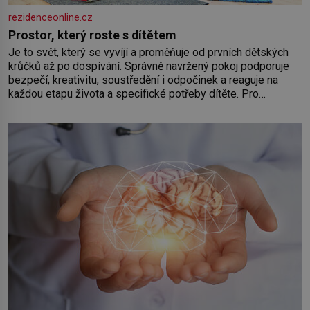
rezidenceonline.cz
Prostor, který roste s dítětem
Je to svět, který se vyvíjí a proměňuje od prvních dětských
krůčků až po dospívání. Správně navržený pokoj podporuje
bezpečí, kreativitu, soustředění i odpočinek a reaguje na
každou etapu života a specifické potřeby dítěte. Pro
nejmenší je klíčová jednoduchost, měkkost a bezpečí, proto
by pokoj miminka měl působit především klidně a útulně.
Předškolní věk je