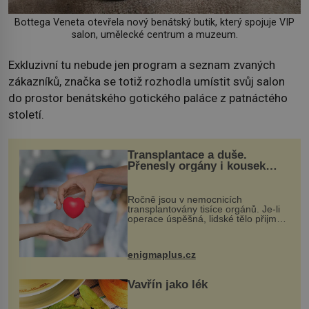
Bottega Veneta otevřela nový benátský butik, který spojuje VIP
salon, umělecké centrum a muzeum.
Exkluzivní tu nebude jen program a seznam zvaných
zákazníků, značka se totiž rozhodla umístit svůj salon
do prostor benátského gotického paláce z patnáctého
století.
Transplantace a duše.
Přenesly orgány i kousek
osobnosti dárce?
Ročně jsou v nemocnicích
transplantovány tisíce orgánů. Je-li
operace úspěšná, lidské tělo přijme
darovaný orgán za své a pacient
může vést plnohodnotný život. Ale co
když při transplantaci nepřijímám...
enigmaplus.cz
Vavřín jako lék