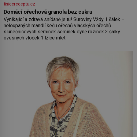
tisicereceptu.cz
Domácí ořechová granola bez cukru
Vynikající a zdravá snídaně je tu! Suroviny Vždy 1 šálek –
neloupaných mandlí kešu ořechů vlašských ořechů
slunečnicových semínek semínek dýně rozinek 3 šálky
ovesných vloček 1 lžíce mlet