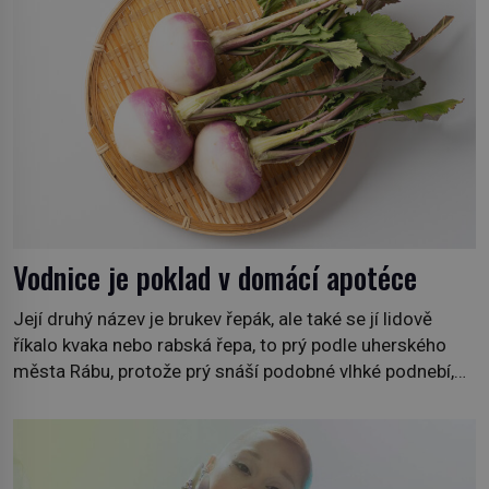
Vodnice je poklad v domácí apotéce
Její druhý název je brukev řepák, ale také se jí lidově
říkalo kvaka nebo rabská řepa, to prý podle uherského
města Rábu, protože prý snáší podobné vlhké podnebí,
jako je tam. Určitě jste se s ní už setkali, třeba na trzích,
někdy i v obchodech. Její bulvy jsou bílé, nahoře někdy
fialové a chutí […]