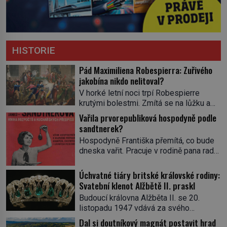
HISTORIE
Pád Maximiliena Robespierra: Zuřivého
jakobína nikdo nelitoval?
V horké letní noci trpí Robespierre
krutými bolestmi. Zmítá se na lůžku a
hlavou mu víří kolotoč myšlenek. Když
Vařila prvorepubliková hospodyně podle
se probere z mdlob, vzpomene si na
sandtnerek?
jednu z pařížských jasnovidek, kterou
Hospodyně Františka přemítá, co bude
před lety navštívil. Prorokovala mu
dneska vařit. Pracuje v rodině pana rady
tragický osud. Tehdy se jí vysmál.
a ten má mlsný jazýček. Zalistuje proto
„Robespierre to dotáhne hodně daleko,“
rychle v jedné ze „sandtnerek“.
Úchvatné tiáry britské královské rodiny:
prohlásil o něm jiný významný
„Zaplaťpánbůh, že už nemusíme chodit
Svatební klenot Alžbětě II. praskl
francouzský revolucionář, Honoré de
s lístky,“ povzdechne si směrem ke
Mirabeau […]
Budoucí královna Alžběta II. se 20.
služce, kterou má v kuchyni k ruce.
listopadu 1947 vdává za svého
Ještě v prvních letech nové republiky
vyvoleného Filipa Mountbattena. Aby
Dal si doutníkový magnát postavit hrad
fungoval kvůli nedostatku zboží