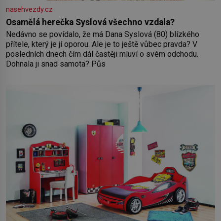
nasehvezdy.cz
Osamělá herečka Syslová všechno vzdala?
Nedávno se povídalo, že má Dana Syslová (80) blízkého
přítele, který je jí oporou. Ale je to ještě vůbec pravda? V
posledních dnech čím dál častěji mluví o svém odchodu.
Dohnala ji snad samota? Půs