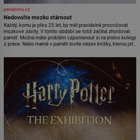
panidomu.cz
Nedovolte mozku stárnout
Každý, komu je přes 25 let, by měl pravidelně procvičovat
mozkové závity. V tomto období se totiž začíná zhoršovat
paměť. Možná máte problém vzpomenout si na jméno kolegy
z práce. Nebo marně v paměti lovíte název knížky, kterou jste
nedávno přečetli. Je to opravdu tak, s věkem jako kdyby se
paměť rozhodla stávkovat. Cvičte