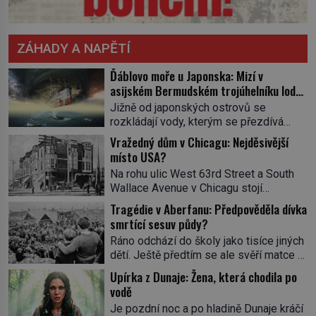
ZÁHADY A NAPĚTÍ
Ďáblovo moře u Japonska: Mizí v
asijském Bermudském trojúhelníku lodě
ve spárech neznámé síly?
Jižně od japonských ostrovů se
rozkládají vody, kterým se přezdívá
Ďáblovo moře. Vypráví se o lodích
Vražedný dům v Chicagu: Nejděsivější
mizejících beze stopy, podivných
místo USA?
světlech, zrádných proudech i mořských
Na rohu ulic West 63rd Street a South
dracích, kteří měli tyto končiny střežit už
Wallace Avenue v Chicagu stojí
v dávných legendách. Je tichomořský
nenápadná pošta. Nemá žádný speciální
Dračí trojúhelník skutečně prokletým
Tragédie v Aberfanu: Předpověděla dívka
nápis ani pamětní desku. A přesto prý
místem, nebo se zde jen nebezpečná
smrtící sesuv půdy?
místní zaměstnanci neradi chodí do
příroda proměnila v jednu z
Ráno odchází do školy jako tisíce jiných
sklepa. Právě tady totiž sídlil sériový
nejpůsobivějších námořních záhad? […]
dětí. Ještě předtím se ale svěří matce s
vrah H. H. Holmes a také
podivným snem. Ve škole, kterou dobře
nejpropracovanější past na lidi
Upírka z Dunaje: Žena, která chodila po
zná, tentokrát nevidí budovu ani
v dějinách americké kriminalistiky.
vodě
spolužáky. Místo nich se před ní tyčí
Herman Webster Mudgett (1861–1896)
Je pozdní noc a po hladině Dunaje kráčí
cosi temného. O několik hodin později je
přijíždí […]