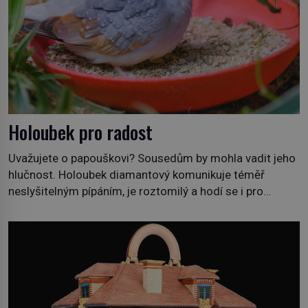
Holoubek pro radost
Uvažujete o papouškovi? Sousedům by mohla vadit jeho
hlučnost. Holoubek diamantový komunikuje téměř
neslyšitelným pípáním, je roztomilý a hodí se i pro
chovatele začátečníky. Jedná se o nenáročného
klidného ptáčka, který většinu dne jen posedává. Hodně
času tráví na zemi, kde sbírá zbytky semínek Jeho
domovinou je prakticky celá Austrálie s výjimkou
pobřežní oblasti. […]