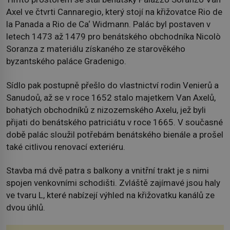
Axel ve čtvrti Cannaregio, který stojí na křižovatce Rio de
la Panada a Rio de Ca‘ Widmann. Palác byl postaven v
letech 1473 až 1479 pro benátského obchodníka Nicolò
Soranza z materiálu získaného ze starověkého
byzantského paláce Gradenigo.
Sídlo pak postupně přešlo do vlastnictví rodin Venierů a
Sanudoů, až se v roce 1652 stalo majetkem Van Axelů,
bohatých obchodníků z nizozemského Axelu, jež byli
přijati do benátského patriciátu v roce 1665. V současné
době palác sloužil potřebám benátského bienále a prošel
také citlivou renovací exteriéru.
Stavba má dvě patra s balkony a vnitřní trakt je s nimi
spojen venkovními schodišti. Zvláště zajímavé jsou haly
ve tvaru L, které nabízejí výhled na křižovatku kanálů ze
dvou úhlů.