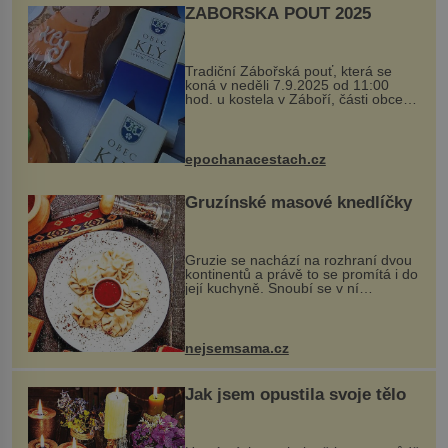
ZÁBOŘSKÁ POUŤ 2025
Tradiční Zábořská pouť, která se
koná v neděli 7.9.2025 od 11:00
hod. u kostela v Záboří, části obce
Kly u Mělníka. V programu naleznete
komentovanou prohlídku kostela,
dobovou hudbu, řemesla, atrakce...
epochanacestach.cz
Gruzínské masové knedlíčky
Gruzie se nachází na rozhraní dvou
kontinentů a právě to se promítá i do
její kuchyně. Snoubí se v ní
evropské a asijské chutě a díky tomu
vznikají rozmanité a chuťově bohaté
pokrmy, které rozhodně st...
nejsemsama.cz
Jak jsem opustila svoje tělo