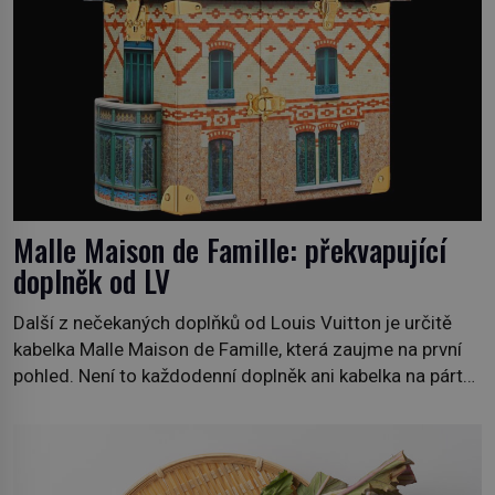
Malle Maison de Famille: překvapující
doplněk od LV
Další z nečekaných doplňků od Louis Vuitton je určitě
kabelka Malle Maison de Famille, která zaujme na první
pohled. Není to každodenní doplněk ani kabelka na párty,
ale symbol tradice a bohaté historie značky. Jde o poctu
Nicolase Ghesquièra rodinnému sídlu Vuittonů na
adrese 18 Rue Louis Vuitton, které bylo postaveno v
roce 1869. […]