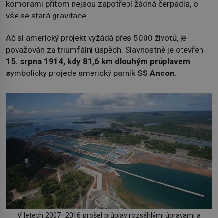
komorami přitom nejsou zapotřebí žádná čerpadla, o
vše se stará gravitace.
Ač si americký projekt vyžádá přes 5000 životů, je
považován za triumfální úspěch. Slavnostně je otevřen
15. srpna 1914, kdy 81,6 km dlouhým průplavem
s
ymbolicky projede americký parník
SS Ancon
.
V letech 2007–2016 prošel průplav rozsáhlými úpravami a