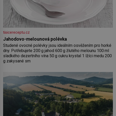
tisicereceptu.cz
Jahodovo-melounová polévka
Studené ovocné polévky jsou ideálním osvěžením pro horké
dny. Potřebujete 200 g jahod 600 g žlutého melounu 100 ml
sladkého dezertního vína 50 g cukru krystal 1 lžíci medu 200
g zakysané sm