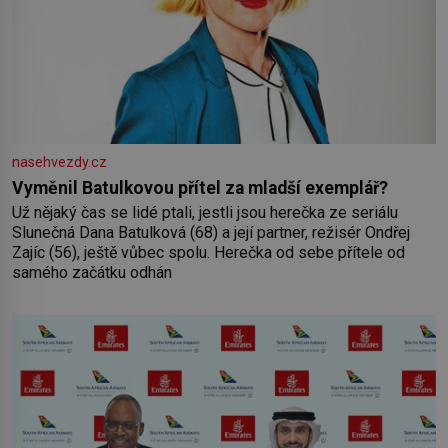
nasehvezdy.cz
Vyměnil Batulkovou přítel za mladší exemplář?
Už nějaký čas se lidé ptali, jestli jsou herečka ze seriálu
Slunečná Dana Batulková (68) a její partner, režisér Ondřej
Zajíc (56), ještě vůbec spolu. Herečka od sebe přítele od
samého začátku odhán