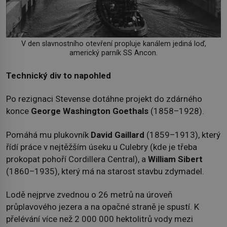
V den slavnostního otevření propluje kanálem jediná loď,
americký parník SS Ancon.
Technický div to napohled
Po rezignaci Stevense dotáhne projekt do zdárného
konce
George Washington Goethals
(1858–1928).
Pomáhá mu plukovník
David Gaillard
(1859–1913), který
řídí práce v nejtěžším úseku u Culebry (kde je třeba
prokopat pohoří Cordillera Central), a
William Sibert
(1860–1935), který má na starost stavbu zdymadel.
Lodě nejprve zvednou o 26 metrů na úroveň
průplavového jezera a na opačné straně je spustí. K
přelévání více než 2 000 000 hektolitrů vody mezi