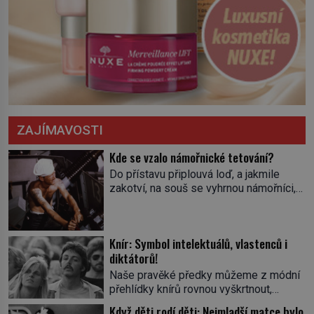
ZAJÍMAVOSTI
Kde se vzalo námořnické tetování?
Do přístavu připlouvá loď, a jakmile
zakotví, na souš se vyhrnou námořníci,
aby utišili žízeň i chtíč. Jdou oním
zvláštním houpavým krokem. A kdyby je
někdo nepoznal podle toho, napoví mu
Knír: Symbol intelektuálů, vlastenců i
potetované paže. Námořnická kérka je
diktátorů!
totiž něco jako uniforma. Tetování jako
takové má velmi hlubokou minulost.
Naše pravěké předky můžeme z módní
Tetovaný je už pračlověk Ötzi, který
přehlídky knírů rovnou vyškrtnout,
zemřel […]
protože historici se shodují, že za
Když děti rodí děti: Nejmladší matce bylo