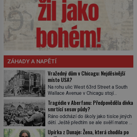
ZÁHADY A NAPĚTÍ
Vražedný dům v Chicagu: Nejděsivější
místo USA?
Na rohu ulic West 63rd Street a South
Wallace Avenue v Chicagu stojí
nenápadná pošta. Nemá žádný speciální
Tragédie v Aberfanu: Předpověděla dívka
nápis ani pamětní desku. A přesto prý
smrtící sesuv půdy?
místní zaměstnanci neradi chodí do
Ráno odchází do školy jako tisíce jiných
sklepa. Právě tady totiž sídlil sériový
dětí. Ještě předtím se ale svěří matce s
vrah H. H. Holmes a také
podivným snem. Ve škole, kterou dobře
nejpropracovanější past na lidi
Upírka z Dunaje: Žena, která chodila po
zná, tentokrát nevidí budovu ani
v dějinách americké kriminalistiky.