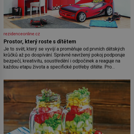
rezidenceonline.cz
Prostor, který roste s dítětem
Je to svět, který se vyvíjí a proměňuje od prvních dětských
krůčků až po dospívání. Správně navržený pokoj podporuje
bezpečí, kreativitu, soustředění i odpočinek a reaguje na
každou etapu života a specifické potřeby dítěte. Pro
nejmenší je klíčová jednoduchost, měkkost a bezpečí, proto
by pokoj miminka měl působit především klidně a útulně.
Předškolní věk je