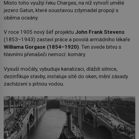
Místo toho využijí řeku Charges, na níž vytvoří umělé
jezero Gatun, které soustavou zdymadel propojí s
oběma oceány.
V roce 1905 nový šéf projektu
John Frank Stevens
(1853–1943) zastaví práce a povolá armádního lékaře
Williama Gorgase (1854–1920)
. Ten svede bitvu s
hlavními přenašeči nemocí: komáry.
Vysuší močály, vybuduje kanalizaci, dláždí silnice,
dezinfikuje stavby, instaluje sítě do oken, mění zásady
zacházení s pitnou vodou.