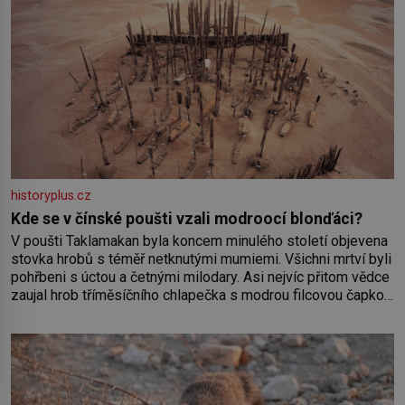
historyplus.cz
Kde se v čínské poušti vzali modroocí blonďáci?
V poušti Taklamakan byla koncem minulého století objevena
stovka hrobů s téměř netknutými mumiemi. Všichni mrtví byli
pohřbeni s úctou a četnými milodary. Asi nejvíc přitom vědce
zaujal hrob tříměsíčního chlapečka s modrou filcovou čapkou,
z níž se draly blonďaté vlásky. Fakt, že jsou těla dávných lidí
nesmírně dobře zachovalá, přičítají odborníci zdejším
klimatickým podmínkám. Sucho, prosolené písky a extrémně