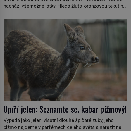
nachází všemožné látky. Hledá žluto-oranžovou tekutinu,
jakmile ji zahlédne, nesmírně se mu uleví. Teď může svůj
plán dokončit. Pod termínem aqua regia se skrývá
směs s názvem lučavka královská. Svůj přídomek nemá
pro nic za nic, […]
Upíří jelen: Seznamte se, kabar pižmový!
Vypadá jako jelen, vlastní dlouhé špičaté zuby, jeho
pižmo najdeme v parfémech celého světa a narazit na