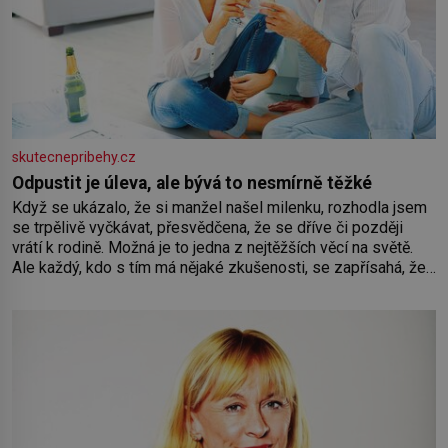
skutecnepribehy.cz
Odpustit je úleva, ale bývá to nesmírně těžké
Když se ukázalo, že si manžel našel milenku, rozhodla jsem
se trpělivě vyčkávat, přesvědčena, že se dříve či později
vrátí k rodině. Možná je to jedna z nejtěžších věcí na světě.
Ale každý, kdo s tím má nějaké zkušenosti, se zapřísahá, že
pokud odpustíte, znatelně se vám uleví. Když se ke mně
doneslo, že si manžel pořídil milenku,