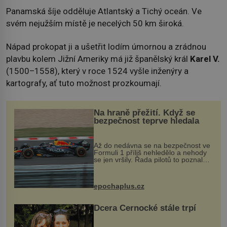
Panamská šíje odděluje Atlantský a Tichý oceán. Ve
svém nejužším místě je necelých 50 km široká.
Nápad prokopat ji a ušetřit lodím úmornou a zrádnou
plavbu kolem Jižní Ameriky má již španělský král
Karel V.
(1500–1558), který v roce 1524 vyšle inženýry a
kartografy, ať tuto možnost prozkoumají.
Na hraně přežití. Když se
bezpečnost teprve hledala
Až do nedávna se na bezpečnost ve
Formuli 1 příliš nehledělo a nehody
se jen vršily. Řada pilotů to poznala
na vlastní kůži, často s trvalými
následky nebo bohužel i ztrátou
života. Dnes nepochopiteln...
epochaplus.cz
Dcera Černocké stále trpí