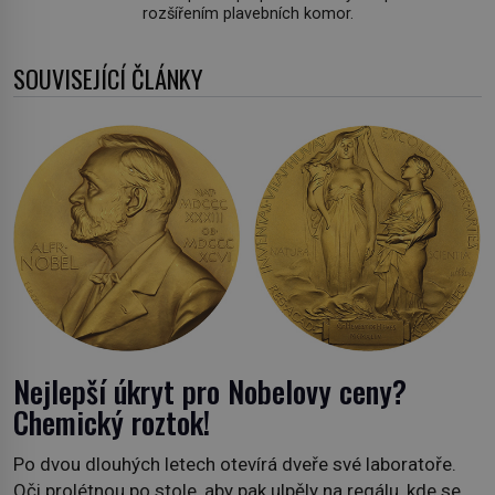
rozšířením plavebních komor.
SOUVISEJÍCÍ ČLÁNKY
Nejlepší úkryt pro Nobelovy ceny?
Chemický roztok!
Po dvou dlouhých letech otevírá dveře své laboratoře.
Oči prolétnou po stole, aby pak ulpěly na regálu, kde se