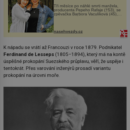
Tři měsíce po náhlé smrti manžela,
producenta Pepeho Rafaje (†53), se
zpěvačka Barbora Vaculíková (45),
dcera Petry Černocké (75), poprvé
ozvala veřejnosti. Na sociální síti
sdílela, že se snaží fung...
nasehvezdy.cz
K nápadu se vrátí až Francouzi v roce 1879. Podnikatel
Ferdinand de Lesseps
(1805–1894), který má na kontě
úspěšné prokopání Suezského průplavu, věří, že uspěje i
tentokrát. Přes varování inženýrů prosadí variantu
prokopání na úrovni moře.