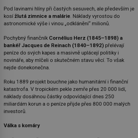
Pod lavinami hlíny při častých sesuvech, ale především je
kosí
žlutá zimnice a malárie
. Náklady vyrostou do
astronomické výše i vinou „odklánění“ milionů.
Pochybný finančník
Cornélius Herz (1845–1898) a
bankéř Jacques de Reinach (1840–1892)
přelévají
peníze do svých kapes a masivně uplácejí politiky i
novináře, aby mlčeli o skutečném stavu věcí. To však
nejde donekonečna.
Roku 1889 projekt bouchne jako humanitární i finanční
katastrofa. V tropickém pekle zemře přes 20 000 lidí,
náklady dosáhnou částky odpovídající dnes 250
miliardám korun a o peníze přijde přes 800 000 malých
investorů.
Válka s komáry