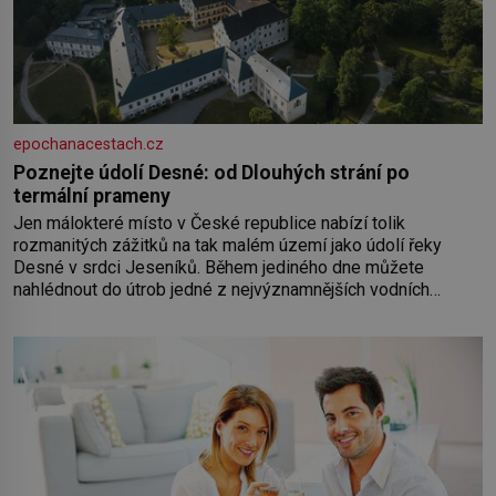
epochanacestach.cz
Poznejte údolí Desné: od Dlouhých strání po
termální prameny
Jen málokteré místo v České republice nabízí tolik
rozmanitých zážitků na tak malém území jako údolí řeky
Desné v srdci Jeseníků. Během jediného dne můžete
nahlédnout do útrob jedné z nejvýznamnějších vodních
elektráren v Evropě, vydat se na horské hřebeny, projet se na
koloběžce a den zakončit poznáváním památek ve Velkých
Losinách nebo v termálním