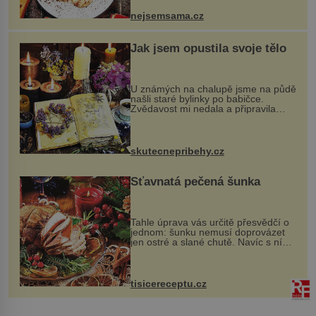
pokrmy, které rozhodně st...
nejsemsama.cz
Jak jsem opustila svoje tělo
U známých na chalupě jsme na půdě
našli staré bylinky po babičce.
Zvědavost mi nedala a připravila
jsem si z nich lektvar… Zimní pobyt
na chalupě se pro mě vlastní vinou
změnil v děsivý zážitek, na kt...
skutecnepribehy.cz
Šťavnatá pečená šunka
Tahle úprava vás určitě přesvědčí o
jednom: šunku nemusí doprovázet
jen ostré a slané chutě. Navíc s ní
nakrmíte poměrně hodně hladových
krků. Ingredience sádlo 3 kg šunky
vcelku 3 stroužky česneku hl...
tisicereceptu.cz