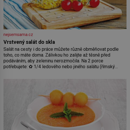
nejsemsama.cz
Vrstvený salát do skla
Salát na cesty i do práce můžete různě obměňovat podle
toho, co máte doma. Zálivkou ho zalijte až těsně před
podáváním, aby zeleninu nerozmočila. Na 2 porce
potřebujete: ✿ 1/4 ledového nebo jiného salátu (římský
salát, polníček…) ✿ 1 malá konzerva kukuřice ✿ ½ okurky ✿
2 rajčata Zálivka: ✿ 4 lžíce olivového oleje ✿ 1 lžíci citronové
šťávy ✿ ½ stroužku