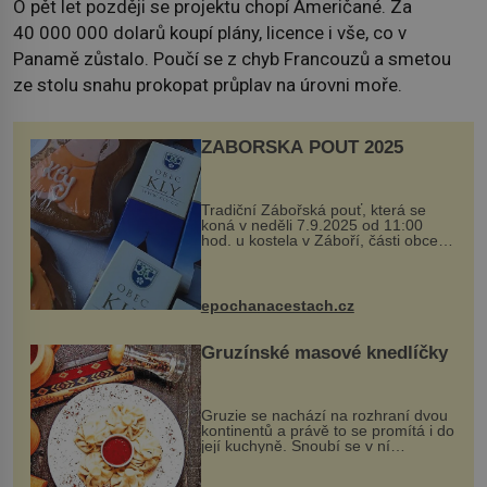
O pět let později se projektu chopí Američané. Za
40 000 000 dolarů koupí plány, licence i vše, co v
Panamě zůstalo. Poučí se z chyb Francouzů a smetou
ze stolu snahu prokopat průplav na úrovni moře.
ZÁBOŘSKÁ POUŤ 2025
Tradiční Zábořská pouť, která se
koná v neděli 7.9.2025 od 11:00
hod. u kostela v Záboří, části obce
Kly u Mělníka. V programu naleznete
komentovanou prohlídku kostela,
dobovou hudbu, řemesla, atrakce...
epochanacestach.cz
Gruzínské masové knedlíčky
Gruzie se nachází na rozhraní dvou
kontinentů a právě to se promítá i do
její kuchyně. Snoubí se v ní
evropské a asijské chutě a díky tomu
vznikají rozmanité a chuťově bohaté