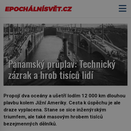
Panamský průplav: Technický
zázrak a hrob tisíců lidí
Propojí dva oceány a ušetří lodím 12 000 km dlouhou
plavbu kolem Jižní Ameriky. Cesta k úspěchu je ale
draze vyplacena. Stane se sice inženýrským
triumfem, ale také masovým hrobem tisíců
bezejmenných dělníků.