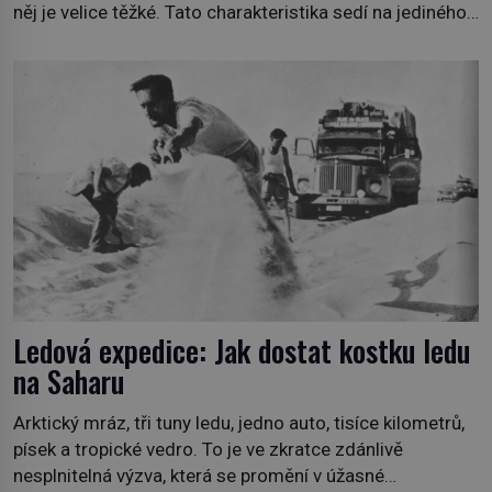
něj je velice těžké. Tato charakteristika sedí na jediného
zástupce zvířecí říše – kabara pižmového. V Evropě ho
jako první popíše švédský botanik Carl Linné (1707–
1778), jenže v Asii o něm ví už celá staletí. Zvíře
připomíná jelena, v kohoutku dosahuje […]
Ledová expedice: Jak dostat kostku ledu
na Saharu
Arktický mráz, tři tuny ledu, jedno auto, tisíce kilometrů,
písek a tropické vedro. To je ve zkratce zdánlivě
nesplnitelná výzva, která se promění v úžasné