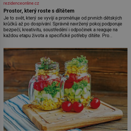
rezidenceonline.cz
Prostor, který roste s dítětem
Je to svět, který se vyvíjí a proměňuje od prvních dětských
krůčků až po dospívání. Správně navržený pokoj podporuje
bezpečí, kreativitu, soustředění i odpočinek a reaguje na
každou etapu života a specifické potřeby dítěte. Pro
nejmenší je klíčová jednoduchost, měkkost a bezpečí, proto
by pokoj miminka měl působit především klidně a útulně.
Předškolní věk je