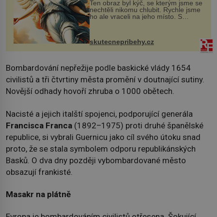
Ten obraz byl kýč, se kterým jsme se
nechtěli nikomu chlubit. Rychle jsme
ho ale vraceli na jeho místo. S
manželem Vaškem jsme si pořídili
chaloupku, takový domek na severu
Čech, kde jsme si naplánova...
skutecnepribehy.cz
Bombardování nepřežije podle baskické vlády 1654
civilistů a tři čtvrtiny města promění v doutnající sutiny.
Novější odhady hovoří zhruba o 1000 obětech.
Nacisté a jejich italští spojenci, podporující generála
Francisca Franca
(1892–1975) proti druhé španělské
republice, si vybrali Guernicu jako cíl svého útoku snad
proto, že se stala symbolem odporu republikánských
Basků. O dva dny později vybombardované město
obsazují frankisté.
Masakr na plátně
Evropa je bombardováním civilistů otřesena. Šokující