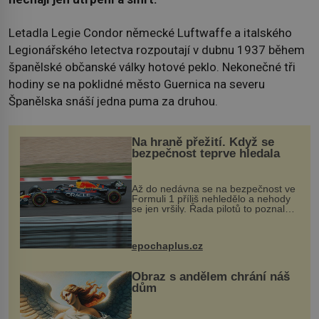
Letadla Legie Condor německé Luftwaffe a italského
Legionářského letectva rozpoutají v dubnu 1937 během
španělské občanské války hotové peklo. Nekonečné tři
hodiny se na poklidné město Guernica na severu
Španělska snáší jedna puma za druhou.
Na hraně přežití. Když se
bezpečnost teprve hledala
Až do nedávna se na bezpečnost ve
Formuli 1 příliš nehledělo a nehody
se jen vršily. Řada pilotů to poznala
na vlastní kůži, často s trvalými
následky nebo bohužel i ztrátou
života. Dnes nepochopiteln...
epochaplus.cz
Obraz s andělem chrání náš
dům