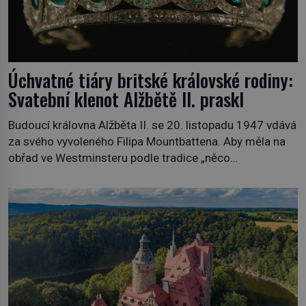
Úchvatné tiáry britské královské rodiny:
Svatební klenot Alžbětě II. praskl
Budoucí královna Alžběta II. se 20. listopadu 1947 vdává
za svého vyvoleného Filipa Mountbattena. Aby měla na
obřad ve Westminsteru podle tradice „něco
vypůjčeného“, její matka jí věnuje jedinečný šperk ze své
soukromé kolekce – diamantovou tiáru královny Marie.
„Je to ošklivá špičatá tiára,“ zhodnotil klenot britský
politik Sir Henry Channon (1897–1958), když si […]