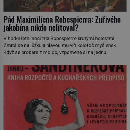
Pád Maximiliena Robespierra: Zuřivého
jakobína nikdo nelitoval?
V horké letní noci trpí Robespierre krutými bolestmi.
Zmítá se na lůžku a hlavou mu víří kolotoč myšlenek.
Když se probere z mdlob, vzpomene si na jednu
z pařížských jasnovidek, kterou před lety navštívil.
Prorokovala mu tragický osud. Tehdy se jí vysmál.
„Robespierre to dotáhne hodně daleko,“ prohlásil o něm
jiný významný francouzský revolucionář, Honoré de
Mirabeau […]