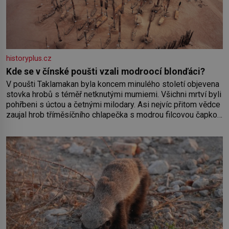
historyplus.cz
Kde se v čínské poušti vzali modroocí blonďáci?
V poušti Taklamakan byla koncem minulého století objevena
stovka hrobů s téměř netknutými mumiemi. Všichni mrtví byli
pohřbeni s úctou a četnými milodary. Asi nejvíc přitom vědce
zaujal hrob tříměsíčního chlapečka s modrou filcovou čapkou,
z níž se draly blonďaté vlásky. Fakt, že jsou těla dávných lidí
nesmírně dobře zachovalá, přičítají odborníci zdejším
klimatickým podmínkám. Sucho, prosolené písky a extrémně