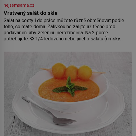
nejsemsama.cz
Vrstvený salát do skla
Salát na cesty i do práce můžete různě obměňovat podle
toho, co máte doma. Zálivkou ho zalijte až těsně před
podáváním, aby zeleninu nerozmočila. Na 2 porce
potřebujete: ✿ 1/4 ledového nebo jiného salátu (římský
salát, polníček…) ✿ 1 malá konzerva kukuřice ✿ ½ okurky ✿
2 rajčata Zálivka: ✿ 4 lžíce olivového oleje ✿ 1 lžíci citronové
šťávy ✿ ½ stroužku