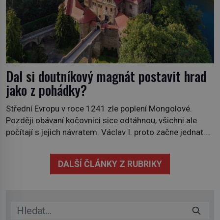
Dal si doutníkový magnát postavit hrad
jako z pohádky?
Střední Evropu v roce 1241 zle poplení Mongolové.
Později obávaní kočovníci sice odtáhnou, všichni ale
počítají s jejich návratem. Václav I. proto začne jednat.
Na další případné řádění barbarů z východu se chce
pečlivě připravit! Český král Václav I. (1205–1253)
DALŠÍ ČLÁNKY Z RUBRIKY
přijme opatření, která mají posílit obranu jeho království.
Zajistit hodlá především severní hranici. Na […]