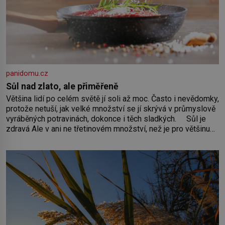
panidomu.cz
Sůl nad zlato, ale přiměřeně
Většina lidí po celém světě jí soli až moc. Často i nevědomky,
protože netuší, jak velké množství se jí skrývá v průmyslově
vyráběných potravinách, dokonce i těch sladkých. Sůl je
zdravá Ale v ani ne třetinovém množství, než je pro většinu
populace běžné. Její základní složky– sodík a chlór – jsou
zásadní pro správné hospodaření