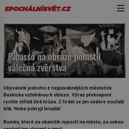
Picasso na obraze pomstil
válečná zvěrstva
Obyvatelé jednoho z nejpůvabnějších městeček
Baskicka vzhlédnou k obloze. Výraz překvapení
rychle střídá čirá hrůza. Z hrdel se jim vydere zoufalý
křik. Nebe pokryjí letadla!
Bomby, které za okamžik vypustí na město, za sebou
nechají jen utrpení a smrt.