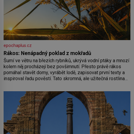
epochaplus.cz
Rákos: Nenápadný poklad z mokřadů
Šumí ve větru na březích rybníků, ukrývá vodní ptáky a mnozí
kolem něj procházejí bez povšimnutí. Přesto právě rákos
pomáhal stavět domy, vyrábět lodě, zapisovat první texty a
inspiroval řadu pověstí. Tato skromná, ale užitečná rostlina
provází člověka už tisíce let. Většina lidí vnímá rákos jen jako
obyčejnou kulisu letního koupání. Stačí se však podívat