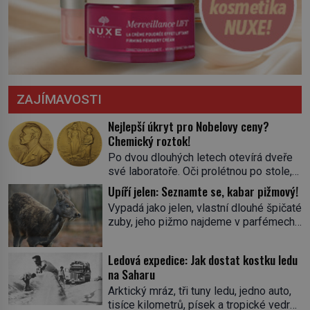
ZAJÍMAVOSTI
Nejlepší úkryt pro Nobelovy ceny?
Chemický roztok!
Po dvou dlouhých letech otevírá dveře
své laboratoře. Oči prolétnou po stole,
aby pak ulpěly na regálu, kde se nachází
Upíří jelen: Seznamte se, kabar pižmový!
všemožné látky. Hledá žluto-oranžovou
Vypadá jako jelen, vlastní dlouhé špičaté
tekutinu, jakmile ji zahlédne, nesmírně
zuby, jeho pižmo najdeme v parfémech
se mu uleví. Teď může svůj plán
celého světa a narazit na něj je velice
dokončit. Pod termínem aqua regia se
těžké. Tato charakteristika sedí na
skrývá směs s názvem lučavka
Ledová expedice: Jak dostat kostku ledu
jediného zástupce zvířecí říše – kabara
královská. Svůj přídomek nemá pro nic
na Saharu
pižmového. V Evropě ho jako první
za nic, […]
Arktický mráz, tři tuny ledu, jedno auto,
popíše švédský botanik Carl Linné
tisíce kilometrů, písek a tropické vedro.
(1707–1778), jenže v Asii o něm ví už