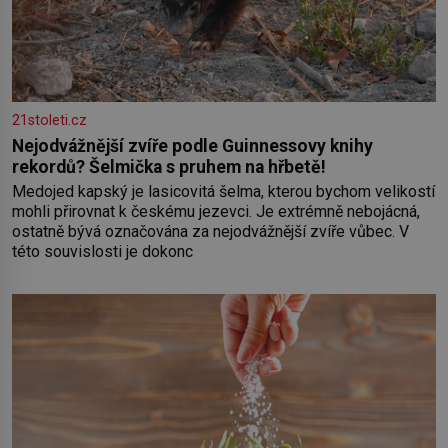
21stoleti.cz
Nejodvážnější zvíře podle Guinnessovy knihy
rekordů? Šelmička s pruhem na hřbetě!
Medojed kapský je lasicovitá šelma, kterou bychom velikostí
mohli přirovnat k českému jezevci. Je extrémně nebojácná,
ostatně bývá označována za nejodvážnější zvíře vůbec. V
této souvislosti je dokonc