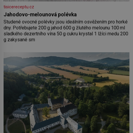
tisicereceptu.cz
Jahodovo-melounová polévka
Studené ovocné polévky jsou ideálním osvěžením pro horké
dny. Potřebujete 200 g jahod 600 g žlutého melounu 100 ml
sladkého dezertního vína 50 g cukru krystal 1 lžíci medu 200
g zakysané sm