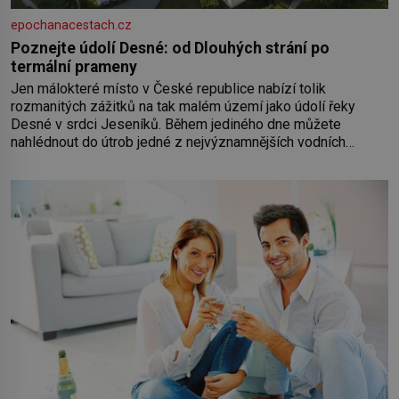
epochanacestach.cz
Poznejte údolí Desné: od Dlouhých strání po
termální prameny
Jen málokteré místo v České republice nabízí tolik
rozmanitých zážitků na tak malém území jako údolí řeky
Desné v srdci Jeseníků. Během jediného dne můžete
nahlédnout do útrob jedné z nejvýznamnějších vodních
elektráren v Evropě, vydat se na horské hřebeny, projet se na
koloběžce a den zakončit poznáváním památek ve Velkých
Losinách nebo v termálním