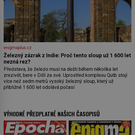
enigmaplus.cz
Železný zázrak z Indie: Proč tento sloup už 1 600 let
nezná rez?
Představa, že železo musí na dešti během několika let
zrezivět, bere v Dillí za své. Uprostřed komplexu Qutb stojí
více než sedm metrů vysoký železný sloup, který už
přibližně 1 600 let odolává počasí
VÝHODNÉ PŘEDPLATNÉ NAŠICH ČASOPISŮ