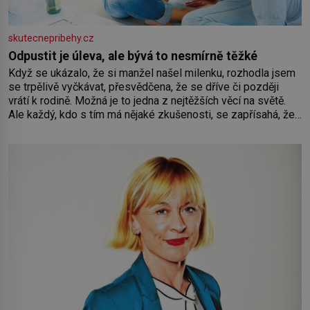
skutecnepribehy.cz
Odpustit je úleva, ale bývá to nesmírně těžké
Když se ukázalo, že si manžel našel milenku, rozhodla jsem
se trpělivě vyčkávat, přesvědčena, že se dříve či později
vrátí k rodině. Možná je to jedna z nejtěžších věcí na světě.
Ale každý, kdo s tím má nějaké zkušenosti, se zapřísahá, že
pokud odpustíte, znatelně se vám uleví. Když se ke mně
doneslo, že si manžel pořídil milenku,