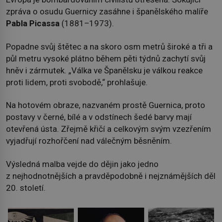
zpráva o osudu Guernicy zasáhne i španělského malíře
Pabla Picassa
(1881–1973).
Popadne svůj štětec a na skoro osm metrů široké a tři a
půl metru vysoké plátno během pěti týdnů zachytí svůj
hněv i zármutek. „Válka ve Španělsku je válkou reakce
proti lidem, proti svobodě,“ prohlašuje.
Na hotovém obraze, nazvaném prostě Guernica, proto
postavy v černé, bílé a v odstínech šedé barvy mají
otevřená ústa. Zřejmě křičí a celkovým svým vzezřením
vyjadřují rozhořčení nad válečným běsněním.
Výsledná malba vejde do dějin jako jedno
z nejhodnotnějších a pravděpodobně i nejznámějších děl
20. století.