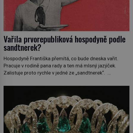
Vařila prvorepubliková hospodyně podle
sandtnerek?
Hospodyně Františka přemítá, co bude dneska vařit.
Pracuje v rodině pana rady a ten má mlsný jazýček.
Zalistuje proto rychle v jedné ze „sandtnerek“.
„Zaplaťpánbůh, že už nemusíme chodit s lístky,“
povzdechne si směrem ke služce, kterou má v kuchyni k
ruce. Ještě v prvních letech nové republiky fungoval kvůli
nedostatku zboží přídělový systém. […]