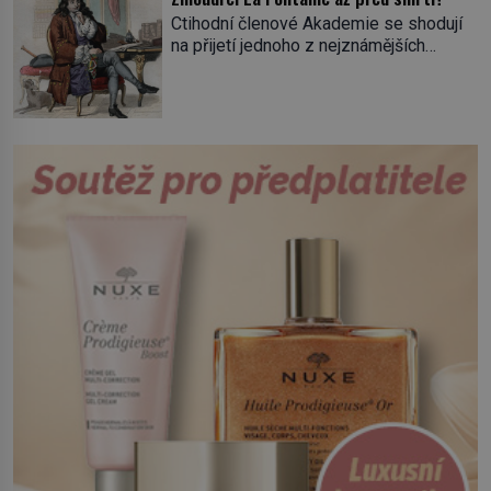
tisícovka Červených košil, které vedl do
Ctihodní členové Akademie se shodují
boje slavný italský revolucionář
na přijetí jednoho z nejznámějších
Giuseppe Garibaldi. Pro své
spisovatelů do svých řad. Čeká se jen
skálopevné přesvědčení o nutnosti
na potvrzení volby králem. „Cože? La
sjednotit Itálii se nejednou ocitl v
Fontaine? Toho nikdy neschválím!“
hledáčku úřadů i […]
prská panovník. Dlouho se Jean de La
Fontaine, narozený 8. července 1621,
nemůže rozhodnout, co v životě vlastně
bude dělat. Převezme práci lesního
dozorce po svém otci, ale víc […]