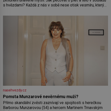
zklidnění unavené mysli. Jak pečovat o pleť a tělo v souladu
s hvězdami? Každá z nás v sobě nese otisk vesmíru, který
se projevuje nejen v naší povaze, ale i v potřebách naší
pokožky. Ohnivá znamení Ženy narozené ve znamení Berana,
Lva a Střelce v sobě nesou žár, odvahu a neutuchající elán.
Vaše
nasehvezdy.cz
Pomsta Munzarové nevěrnému muži?
Přímo skandální zvěsti zaznívají ve spojitosti s herečkou
Barborou Munzarovou (54) a hercem Martinem Trnavským