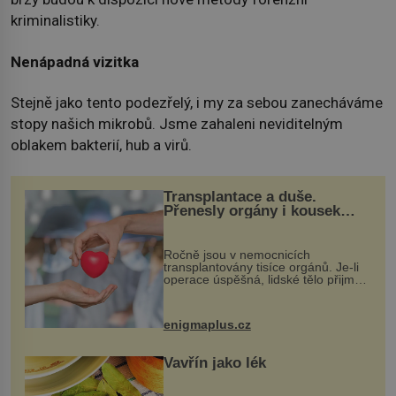
kriminalistiky.
Nenápadná vizitka
Stejně jako tento podezřelý, i my za sebou zanecháváme
stopy našich mikrobů. Jsme zahaleni neviditelným
oblakem bakterií, hub a virů.
Transplantace a duše.
Přenesly orgány i kousek
osobnosti dárce?
Ročně jsou v nemocnicích
transplantovány tisíce orgánů. Je-li
operace úspěšná, lidské tělo přijme
darovaný orgán za své a pacient
může vést plnohodnotný život. Ale co
když při transplantaci nepřijímám...
enigmaplus.cz
Vavřín jako lék