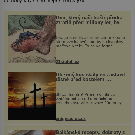
od doby, kdy s nimi nepřišli do styku.
Gen, který naši lidští předci
ztratili před miliony let, by
mohl pomoci s léčbou
„nemoci králů“
Dna je zánětlivé onemocnění kloubů,
které vzniká kvůli nadbytku kyseliny
močové v těle. Ta se ve formě
krystalků ukládá v blízkosti kloubů,
nejčastěji přitom postihuje palce na
nohou, a způsobuje bole...
21stoleti.cz
Utržený kus skály se zastavil
těsně před kostelem!
Ochránila ho boží síla?
30 centimetrů! Přesně v takové
vzdálenosti se od amerického
kostela zastavil obrovský 20tunový
balvan, který se v květnu 2014
nečekaně odtrhl od nedaleké skály
při její demolici. Podle místních stojí
enigmaplus.cz
...
Balkánské recepty, dobroty z