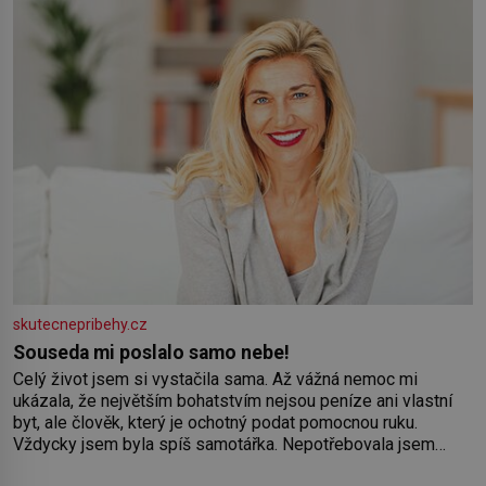
skutecnepribehy.cz
Souseda mi poslalo samo nebe!
Celý život jsem si vystačila sama. Až vážná nemoc mi
ukázala, že největším bohatstvím nejsou peníze ani vlastní
byt, ale člověk, který je ochotný podat pomocnou ruku.
Vždycky jsem byla spíš samotářka. Nepotřebovala jsem
kolem sebe partu kamarádek ani partnera. Stačily mi knihy,