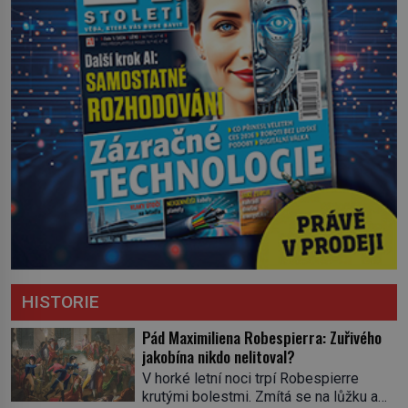
HISTORIE
Pád Maximiliena Robespierra: Zuřivého
jakobína nikdo nelitoval?
V horké letní noci trpí Robespierre
krutými bolestmi. Zmítá se na lůžku a