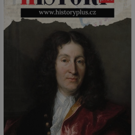
(1927–2005), který během vlastní
svatby přijde […]