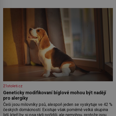
sledoval, když se například procházel uličkami lotyšské
Rigy? Casanova v Pobaltí kontaktoval tamní zednářské lóže.
Nebyl v této oblasti žádným nováčkem, protože do
zednářské
21stoleti.cz
Geneticky modifikovaní bíglové mohou být nadějí
pro alergiky
Češi jsou milovníky psů, alespoň jeden se vyskytuje ve 42 %
českých domácností. Existuje však poměrně velká skupina
lidí, kteří by si psa rádi pořídili, ale nemohou, protože jsou