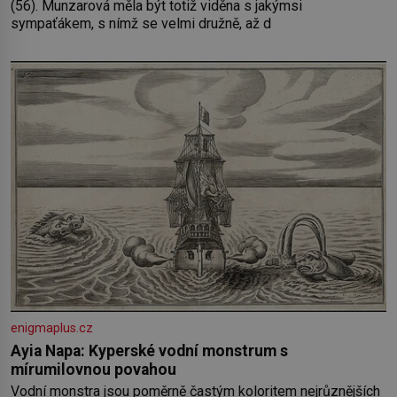
(56). Munzarová měla být totiž viděna s jakýmsi
sympaťákem, s nímž se velmi družně, až d
enigmaplus.cz
Ayia Napa: Kyperské vodní monstrum s
mírumilovnou povahou
Vodní monstra jsou poměrně častým koloritem nejrůznějších