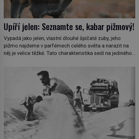
Upíří jelen: Seznamte se, kabar pižmový!
Vypadá jako jelen, vlastní dlouhé špičaté zuby, jeho
pižmo najdeme v parfémech celého světa a narazit na
něj je velice těžké. Tato charakteristika sedí na jediného
zástupce zvířecí říše – kabara pižmového. V Evropě ho
jako první popíše švédský botanik Carl Linné (1707–
1778), jenže v Asii o něm ví už celá staletí. Zvíře
připomíná jelena, v kohoutku dosahuje […]