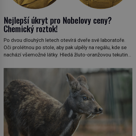
Nejlepší úkryt pro Nobelovy ceny?
Chemický roztok!
Po dvou dlouhých letech otevírá dveře své laboratoře.
Oči prolétnou po stole, aby pak ulpěly na regálu, kde se
nachází všemožné látky. Hledá žluto-oranžovou tekutinu,
jakmile ji zahlédne, nesmírně se mu uleví. Teď může svůj
plán dokončit. Pod termínem aqua regia se skrývá
směs s názvem lučavka královská. Svůj přídomek nemá
pro nic za nic, […]