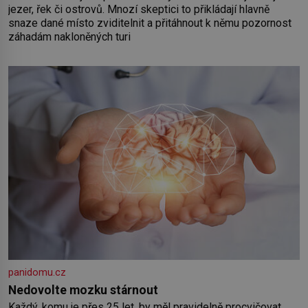
jezer, řek či ostrovů. Mnozí skeptici to přikládají hlavně
snaze dané místo zviditelnit a přitáhnout k němu pozornost
záhadám nakloněných turi
panidomu.cz
Nedovolte mozku stárnout
Každý, komu je přes 25 let, by měl pravidelně procvičovat