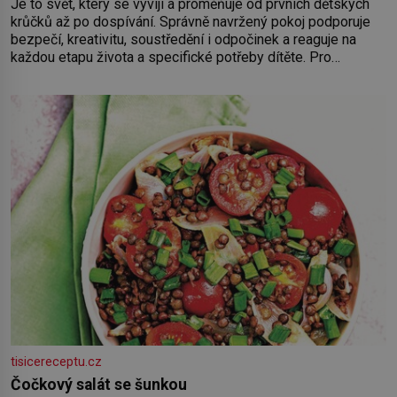
Je to svět, který se vyvíjí a proměňuje od prvních dětských
krůčků až po dospívání. Správně navržený pokoj podporuje
bezpečí, kreativitu, soustředění i odpočinek a reaguje na
každou etapu života a specifické potřeby dítěte. Pro
nejmenší je klíčová jednoduchost, měkkost a bezpečí, proto
by pokoj miminka měl působit především klidně a útulně.
Předškolní věk je
tisicereceptu.cz
Čočkový salát se šunkou