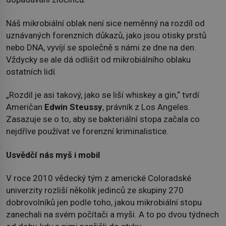
Náš mikrobiální oblak není sice neměnný na rozdíl od
uznávaných forenzních důkazů, jako jsou otisky prstů
nebo DNA, vyvíjí se společně s námi ze dne na den.
Vždycky se ale dá odlišit od mikrobiálního oblaku
ostatních lidí.
„Rozdíl je asi takový, jako se liší whiskey a gin,“ tvrdí
Američan
Edwin Steussy
, právník z Los Angeles.
Zasazuje se o to, aby se bakteriální stopa začala co
nejdříve používat ve forenzní kriminalistice.
Usvědčí nás myš i mobil
V roce 2010 vědecký tým z americké Coloradské
univerzity rozliší několik jedinců ze skupiny 270
dobrovolníků jen podle toho, jakou mikrobiální stopu
zanechali na svém počítači a myši. A to po dvou týdnech