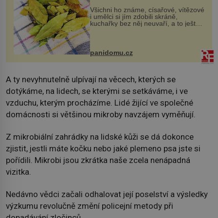
Všichni ho známe, císařové, vítězové
i umělci si jím zdobili skráně,
kuchařky bez něj neuvaří, a to ještě
nevíte, že bobkový list může výrazně
zmírnit některé naše neduhy.
Obsahuje v malém množství ně...
panidomu.cz
A ty nevyhnutelně ulpívají na věcech, kterých se
dotýkáme, na lidech, se kterými se setkáváme, i ve
vzduchu, kterým procházíme. Lidé žijící ve společné
domácnosti si většinou mikroby navzájem vyměňují.
Z mikrobiální zahrádky na lidské kůži se dá dokonce
zjistit, jestli máte kočku nebo jaké plemeno psa jste si
pořídili. Mikrobi jsou zkrátka naše zcela nenápadná
vizitka.
Nedávno vědci začali odhalovat její poselství a výsledky
výzkumu revolučně změní policejní metody při
dopadávání zločinců.