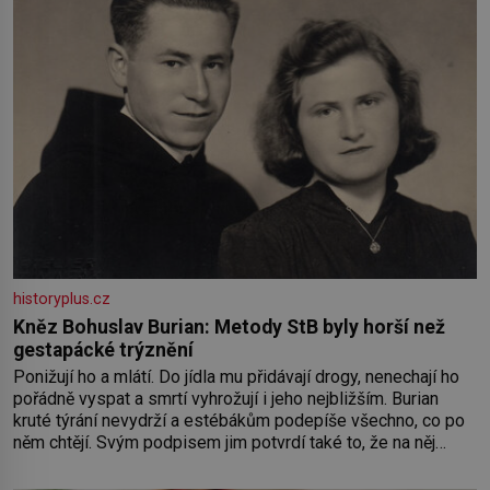
historyplus.cz
Kněz Bohuslav Burian: Metody StB byly horší než
gestapácké trýznění
Ponižují ho a mlátí. Do jídla mu přidávají drogy, nenechají ho
pořádně vyspat a smrtí vyhrožují i jeho nejbližším. Burian
kruté týrání nevydrží a estébákům podepíše všechno, co po
něm chtějí. Svým podpisem jim potvrdí také to, že na něj
během výslechů nikdo nevyvíjel fyzický ani psychický nátlak.
Syn brněnského řezníka chce být knězem a