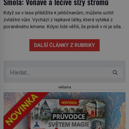
Smola: Voňavé a léčivé slzy stromů
Když se v lese přiblížíte k jehličnanům, můžete ucítit
zvláštní vůni. Vychází z lepkavé látky, která vytéká z
poraněného kmene. Kdysi lidé věřili, že právě v ní je síla
stromu. Smola také patří k nejstarším surovinám, s nimiž
lidstvo pracovalo. Chrání strom před infekcí, hmyzem a
DALŠÍ ČLÁNKY Z RUBRIKY
vysycháním. Dá se říct, že je to přírodní […]
reklama