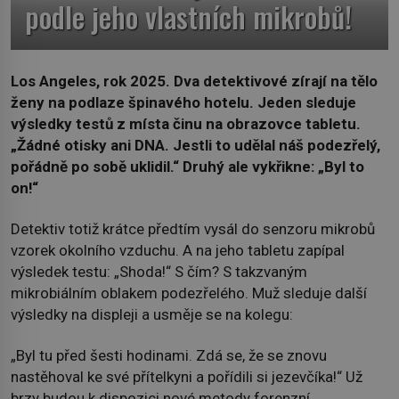
podle jeho vlastních mikrobů!
Los Angeles, rok 2025. Dva detektivové zírají na tělo
ženy na podlaze špinavého hotelu. Jeden sleduje
výsledky testů z místa činu na obrazovce tabletu.
„Žádné otisky ani DNA. Jestli to udělal náš podezřelý,
pořádně po sobě uklidil.“ Druhý ale vykřikne: „Byl to
on!“
Detektiv totiž krátce předtím vysál do senzoru mikrobů
vzorek okolního vzduchu. A na jeho tabletu zapípal
výsledek testu: „Shoda!“ S čím? S takzvaným
mikrobiálním oblakem podezřelého. Muž sleduje další
výsledky na displeji a usměje se na kolegu:
„Byl tu před šesti hodinami. Zdá se, že se znovu
nastěhoval ke své přítelkyni a pořídili si jezevčíka!“ Už
brzy budou k dispozici nové metody forenzní