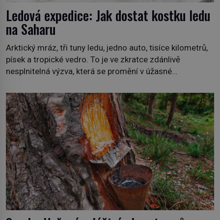
Ledová expedice: Jak dostat kostku ledu
na Saharu
Arktický mráz, tři tuny ledu, jedno auto, tisíce kilometrů,
písek a tropické vedro. To je ve zkratce zdánlivě
nesplnitelná výzva, která se promění v úžasné
dobrodružství a důkaz, že nic není nemožné. Vše začíná
na podzim 1958 jako hec. Rádio Luxembourg přichází s
neobvyklou výzvou. Tomu, kdo dokáže dopravit ze
severního polárního kruhu na […]