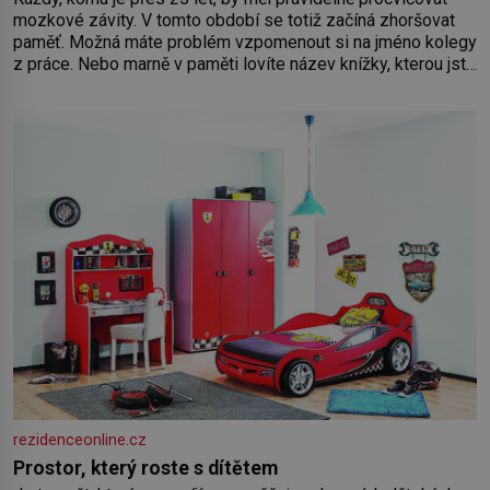
mozkové závity. V tomto období se totiž začíná zhoršovat
paměť. Možná máte problém vzpomenout si na jméno kolegy
z práce. Nebo marně v paměti lovíte název knížky, kterou jste
nedávno přečetli. Je to opravdu tak, s věkem jako kdyby se
paměť rozhodla stávkovat. Cvičte
rezidenceonline.cz
Prostor, který roste s dítětem