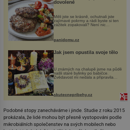
dovolené
Měli jste se krásně, ochutnali jste
zajímavé pokrmy a rádi byste si ten
zážitek zopakovali? Není nic
snazšího. Pljeskavica (10 porcí)
Možná jste ji ochutnali na dovolené v
bývalé Jugoslávii, lze ji vi...
panidomu.cz
Jak jsem opustila svoje tělo
U známých na chalupě jsme na půdě
našli staré bylinky po babičce.
Zvědavost mi nedala a připravila
jsem si z nich lektvar… Zimní pobyt
na chalupě se pro mě vlastní vinou
změnil v děsivý zážitek, na kt...
skutecnepribehy.cz
Podobné stopy zanecháváme i jinde. Studie z roku 2015
prokázala, že lidé mohou být přesně vystopováni podle
mikrobiálních společenstev na svých mobilech nebo