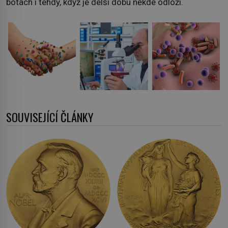
botách i tehdy, když je delší dobu někde odloží.
SOUVISEJÍCÍ ČLÁNKY