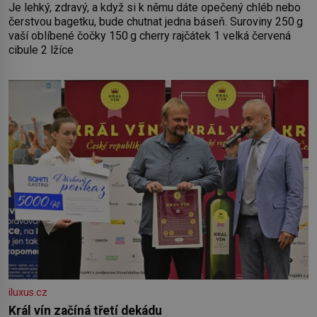
Je lehký, zdravý, a když si k němu dáte opečený chléb nebo
čerstvou bagetku, bude chutnat jedna báseň. Suroviny 250 g
vaší oblíbené čočky 150 g cherry rajčátek 1 velká červená
cibule 2 lžíce
iluxus.cz
Král vín začíná třetí dekádu