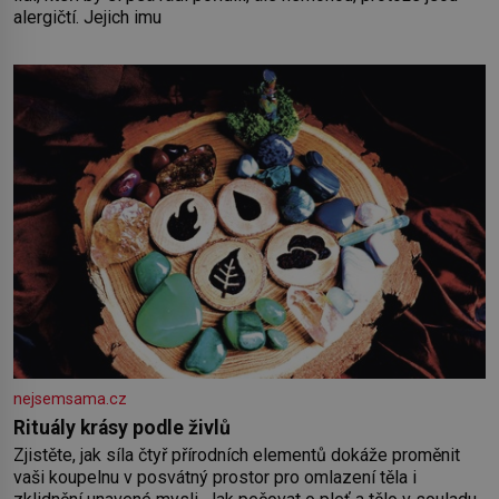
alergičtí. Jejich imu
nejsemsama.cz
Rituály krásy podle živlů
Zjistěte, jak síla čtyř přírodních elementů dokáže proměnit
vaši koupelnu v posvátný prostor pro omlazení těla i