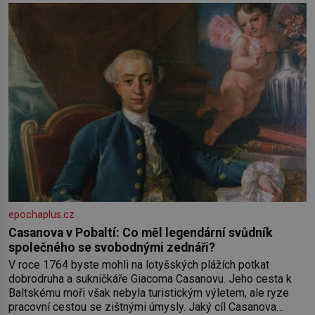
práce a hlavně klid. Hned po studiích jsem odešla z rodného
města,
epochaplus.cz
Casanova v Pobaltí: Co měl legendární svůdník
společného se svobodnými zednáři?
V roce 1764 byste mohli na lotyšských plážích potkat
dobrodruha a sukničkáře Giacoma Casanovu. Jeho cesta k
Baltskému moři však nebyla turistickým výletem, ale ryze
pracovní cestou se zištnými úmysly. Jaký cíl Casanova