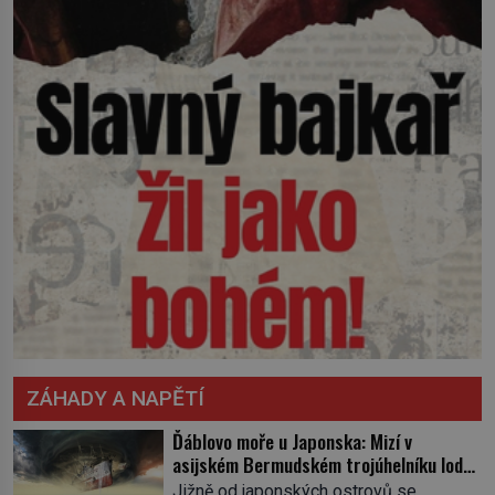
ZÁHADY A NAPĚTÍ
Ďáblovo moře u Japonska: Mizí v
asijském Bermudském trojúhelníku lodě
ve spárech neznámé síly?
Jižně od japonských ostrovů se