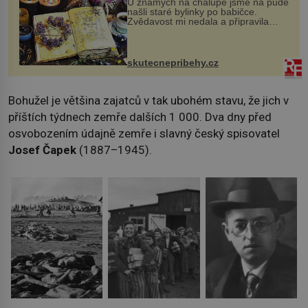
U známých na chalupě jsme na půdě
našli staré bylinky po babičce.
Zvědavost mi nedala a připravila
jsem si z nich lektvar… Zimní pobyt
na chalupě se pro mě vlastní vinou
změnil v děsivý zážitek, na kt...
skutecnepribehy.cz
Bohužel je většina zajatců v tak ubohém stavu, že jich v
příštích týdnech zemře dalších 1 000. Dva dny před
osvobozením údajně zemře i slavný český spisovatel
Josef Čapek
(1887–1945).