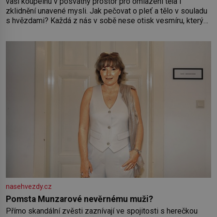
vaši koupelnu v posvátný prostor pro omlazení těla i
zklidnění unavené mysli. Jak pečovat o pleť a tělo v souladu
s hvězdami? Každá z nás v sobě nese otisk vesmíru, který
se projevuje nejen v naší povaze, ale i v potřebách naší
pokožky. Ohnivá znamení Ženy narozené ve znamení Berana,
Lva a Střelce v sobě nesou žár, odvahu a neutuchající elán.
Vaše
nasehvezdy.cz
Pomsta Munzarové nevěrnému muži?
Přímo skandální zvěsti zaznívají ve spojitosti s herečkou