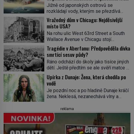
ve spárech neznámé síly?
Jižně od japonských ostrovů se
rozkládají vody, kterým se přezdívá
Ďáblovo moře. Vypráví se o lodích
Vražedný dům v Chicagu: Nejděsivější
mizejících beze stopy, podivných
místo USA?
světlech, zrádných proudech i mořských
Na rohu ulic West 63rd Street a South
dracích, kteří měli tyto končiny střežit už
Wallace Avenue v Chicagu stojí
v dávných legendách. Je tichomořský
nenápadná pošta. Nemá žádný speciální
Dračí trojúhelník skutečně prokletým
Tragédie v Aberfanu: Předpověděla dívka
nápis ani pamětní desku. A přesto prý
místem, nebo se zde jen nebezpečná
smrtící sesuv půdy?
místní zaměstnanci neradi chodí do
příroda proměnila v jednu z
Ráno odchází do školy jako tisíce jiných
sklepa. Právě tady totiž sídlil sériový
nejpůsobivějších námořních záhad? […]
dětí. Ještě předtím se ale svěří matce s
vrah H. H. Holmes a také
podivným snem. Ve škole, kterou dobře
nejpropracovanější past na lidi
Upírka z Dunaje: Žena, která chodila po
zná, tentokrát nevidí budovu ani
v dějinách americké kriminalistiky.
vodě
spolužáky. Místo nich se před ní tyčí
Herman Webster Mudgett (1861–1896)
Je pozdní noc a po hladině Dunaje kráčí
cosi temného. O několik hodin později je
přijíždí […]
žena. Neklesá, nezanechává vlny a
mrtvá. Mohla devítiletá Zahlédla vlastní
pohybuje se tiše, jako by černá voda
osud? Dne 21. října 1966 se velšská
pod ní byla dlažbou. Muž, který ji z
reklama
vesnice Aberfan […]
břehu pozoruje, ji údajně poznává, jenže
Ruža Vlajna má být v tu chvíli mrtvá celé
století. Vesnice Kisiljevo v
severovýchodním Srbsku má s upíry