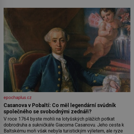
kolem sebe partu kamarádek ani partnera. Stačily mi knihy,
práce a hlavně klid. Hned po studiích jsem odešla z rodného
města,
epochaplus.cz
Casanova v Pobaltí: Co měl legendární svůdník
společného se svobodnými zednáři?
V roce 1764 byste mohli na lotyšských plážích potkat
dobrodruha a sukničkáře Giacoma Casanovu. Jeho cesta k
Baltskému moři však nebyla turistickým výletem, ale ryze