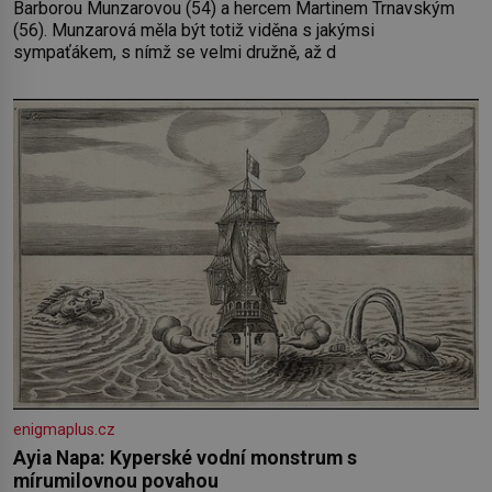
Barborou Munzarovou (54) a hercem Martinem Trnavským
(56). Munzarová měla být totiž viděna s jakýmsi
sympaťákem, s nímž se velmi družně, až d
enigmaplus.cz
Ayia Napa: Kyperské vodní monstrum s
mírumilovnou povahou