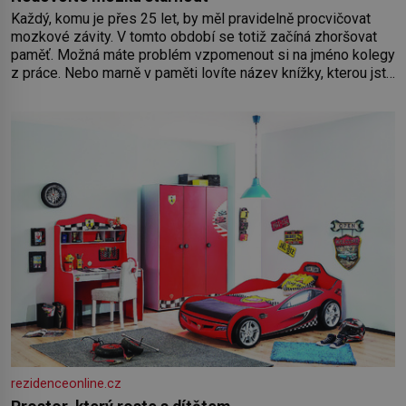
Každý, komu je přes 25 let, by měl pravidelně procvičovat
mozkové závity. V tomto období se totiž začíná zhoršovat
paměť. Možná máte problém vzpomenout si na jméno kolegy
z práce. Nebo marně v paměti lovíte název knížky, kterou jste
nedávno přečetli. Je to opravdu tak, s věkem jako kdyby se
paměť rozhodla stávkovat. Cvičte
rezidenceonline.cz