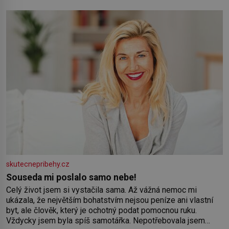
Syn brněnského řezníka chce být knězem a
skutecnepribehy.cz
Souseda mi poslalo samo nebe!
Celý život jsem si vystačila sama. Až vážná nemoc mi
ukázala, že největším bohatstvím nejsou peníze ani vlastní
byt, ale člověk, který je ochotný podat pomocnou ruku.
Vždycky jsem byla spíš samotářka. Nepotřebovala jsem