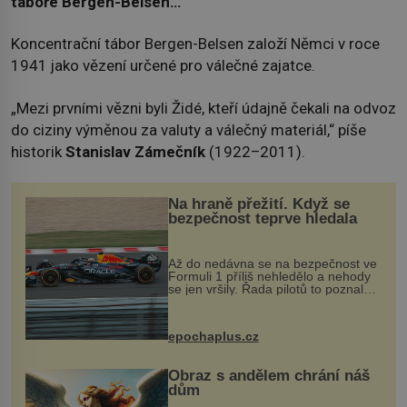
táboře Bergen-Belsen…
Koncentrační tábor Bergen-Belsen založí Němci v roce
1941 jako vězení určené pro válečné zajatce.
„Mezi prvními vězni byli Židé, kteří údajně čekali na odvoz
do ciziny výměnou za valuty a válečný materiál,“ píše
historik
Stanislav Zámečník
(1922–2011).
Na hraně přežití. Když se
bezpečnost teprve hledala
Až do nedávna se na bezpečnost ve
Formuli 1 příliš nehledělo a nehody
se jen vršily. Řada pilotů to poznala
na vlastní kůži, často s trvalými
následky nebo bohužel i ztrátou
života. Dnes nepochopiteln...
epochaplus.cz
Obraz s andělem chrání náš
dům