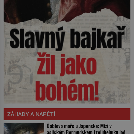
ZÁHADY A NAPĚTÍ
Ďáblovo moře u Japonska: Mizí v
asijském Bermudském trojúhelníku lodě