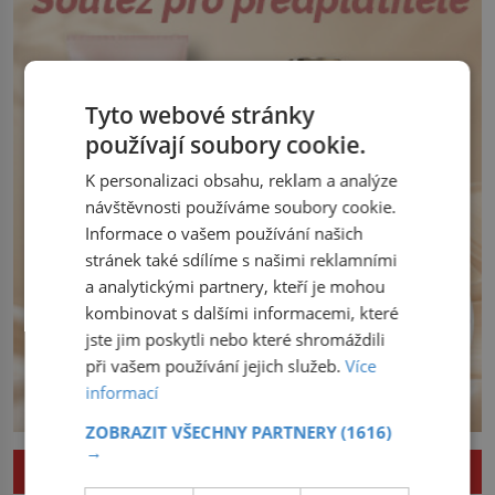
bude dělat. Převezme práci lesního
dozorce po svém otci, ale víc […]
Tyto webové stránky
používají soubory cookie.
K personalizaci obsahu, reklam a analýze
návštěvnosti používáme soubory cookie.
Informace o vašem používání našich
stránek také sdílíme s našimi reklamními
a analytickými partnery, kteří je mohou
kombinovat s dalšími informacemi, které
jste jim poskytli nebo které shromáždili
při vašem používání jejich služeb.
Více
informací
ZOBRAZIT VŠECHNY PARTNERY
(1616)
→
ZAJÍMAVOSTI