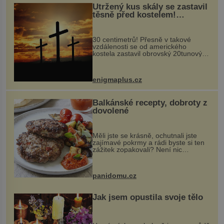
Utržený kus skály se zastavil
těsně před kostelem!
Ochránila ho boží síla?
30 centimetrů! Přesně v takové
vzdálenosti se od amerického
kostela zastavil obrovský 20tunový
balvan, který se v květnu 2014
nečekaně odtrhl od nedaleké skály
při její demolici. Podle místních stojí
enigmaplus.cz
...
Balkánské recepty, dobroty z
dovolené
Měli jste se krásně, ochutnali jste
zajímavé pokrmy a rádi byste si ten
zážitek zopakovali? Není nic
snazšího. Pljeskavica (10 porcí)
Možná jste ji ochutnali na dovolené v
bývalé Jugoslávii, lze ji vi...
panidomu.cz
Jak jsem opustila svoje tělo