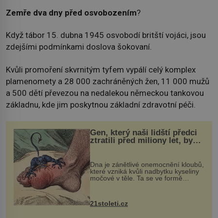
Zemře dva dny před osvobozením
?
Když tábor 15. dubna 1945 osvobodí britští vojáci, jsou
zdejšími podmínkami doslova šokovaní.
Kvůli promoření skvrnitým tyfem vypálí celý komplex
plamenomety a 28 000 zachráněných žen, 11 000 mužů
a 500 dětí převezou na nedalekou německou tankovou
základnu, kde jim poskytnou základní zdravotní péči.
Gen, který naši lidští předci
ztratili před miliony let, by
mohl pomoci s léčbou
„nemoci králů“
Dna je zánětlivé onemocnění kloubů,
které vzniká kvůli nadbytku kyseliny
močové v těle. Ta se ve formě
krystalků ukládá v blízkosti kloubů,
nejčastěji přitom postihuje palce na
nohou, a způsobuje bole...
21stoleti.cz