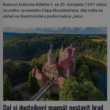
Budoucí královna Alžběta II. se 20. listopadu 1947 vdává
za svého vyvoleného Filipa Mountbattena. Aby měla na
obřad ve Westminsteru podle tradice „něco
vypůjčeného“, její matka jí věnuje jedinečný šperk ze své
soukromé kolekce – diamantovou tiáru královny Marie.
„Je to ošklivá špičatá tiára,“ zhodnotil klenot britský
politik Sir Henry Channon (1897–1958), když si […]
Dal si doutníkový magnát postavit hrad