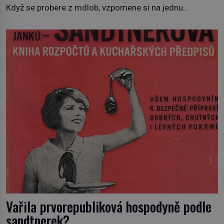
Když se probere z mdlob, vzpomene si na jednu
z pařížských jasnovidek, kterou před lety navštívil.
Prorokovala mu tragický osud. Tehdy se jí vysmál.
„Robespierre to dotáhne hodně daleko,“ prohlásil o něm
jiný významný francouzský revolucionář, Honoré de
Mirabeau […]
Vařila prvorepubliková hospodyně podle
sandtnerek?