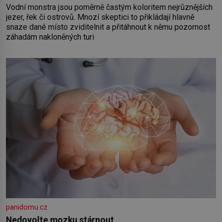
Vodní monstra jsou poměrně častým koloritem nejrůznějších
jezer, řek či ostrovů. Mnozí skeptici to přikládají hlavně
snaze dané místo zviditelnit a přitáhnout k němu pozornost
záhadám nakloněných turi
panidomu.cz
Nedovolte mozku stárnout