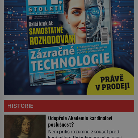
HISTORIE
Odepřela Akademie kardinálovi
poslušnost?
Není příliš rozumné zkoušet před
kardinálem Richelieuem něco utajit.