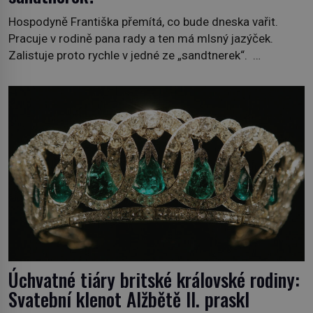
Hospodyně Františka přemítá, co bude dneska vařit.
Pracuje v rodině pana rady a ten má mlsný jazýček.
Zalistuje proto rychle v jedné ze „sandtnerek“.
„Zaplaťpánbůh, že už nemusíme chodit s lístky,“
povzdechne si směrem ke služce, kterou má v kuchyni k
ruce. Ještě v prvních letech nové republiky fungoval kvůli
nedostatku zboží přídělový systém. […]
Úchvatné tiáry britské královské rodiny:
Svatební klenot Alžbětě II. praskl