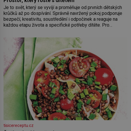
Prostor, který roste s dítětem
Je to svět, který se vyvíjí a proměňuje od prvních dětských
krůčků až po dospívání. Správně navržený pokoj podporuje
bezpečí, kreativitu, soustředění i odpočinek a reaguje na
každou etapu života a specifické potřeby dítěte. Pro
nejmenší je klíčová jednoduchost, měkkost a bezpečí, proto
by pokoj miminka měl působit především klidně a útulně.
Předškolní věk je
tisicereceptu.cz