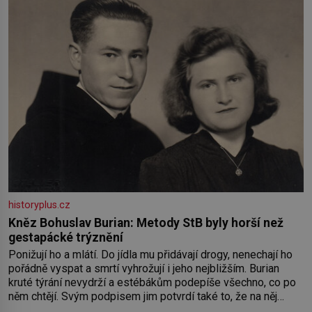
historyplus.cz
Kněz Bohuslav Burian: Metody StB byly horší než
gestapácké trýznění
Ponižují ho a mlátí. Do jídla mu přidávají drogy, nenechají ho
pořádně vyspat a smrtí vyhrožují i jeho nejbližším. Burian
kruté týrání nevydrží a estébákům podepíše všechno, co po
něm chtějí. Svým podpisem jim potvrdí také to, že na něj
během výslechů nikdo nevyvíjel fyzický ani psychický nátlak.