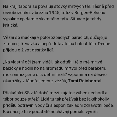
Na kraji tábora se povalují stovky mrtvých těl. Těsně před
osvobozením, v březnu 1945, totiž v Bergen-Belsenu
vypukne epidemie skvrnitého tyfu. Situace je tehdy
kritická.
Vězni se mačkají v polorozpadlých barácích, sužuje je
zimnice, třesavka a nepředstavitelná bolest těla. Denně
přijdou o život desítky lidí.
„Na vlastní oči jsem viděl, jak odtáhli tělo mé mrtvé
babičky a hodili ho na hromadu mrtvol před barákem,
mezi nimiž jsme si s dětmi hráli,“ vzpomíná na děsivé
okamžiky v táboře jeden z vězňů,
Tomi Reichental.
Příslušníci SS v té době mezi zajatce vůbec nechodí a
tábor pouze střeží. Lidé tu tak přežívají bez jakéhokoliv
přídělu potravin, vody či alespoň základní zdravotní péče.
Esesáci je tu v podstatě nechávají pomalu vymřít.