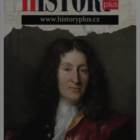
infekcí, hmyzem a vysycháním. Dá se
říct, že je to přírodní […]