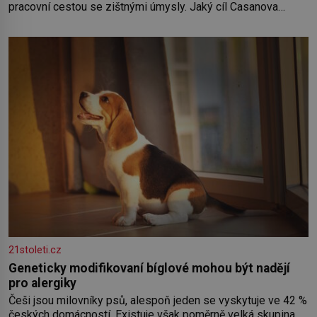
pracovní cestou se zištnými úmysly. Jaký cíl Casanova
sledoval, když se například procházel uličkami lotyšské
Rigy? Casanova v Pobaltí kontaktoval tamní zednářské lóže.
Nebyl v této oblasti žádným nováčkem, protože do
zednářské
21stoleti.cz
Geneticky modifikovaní bíglové mohou být nadějí
pro alergiky
Češi jsou milovníky psů, alespoň jeden se vyskytuje ve 42 %
českých domácností. Existuje však poměrně velká skupina