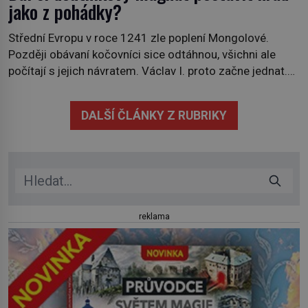
jako z pohádky?
Střední Evropu v roce 1241 zle poplení Mongolové.
Později obávaní kočovníci sice odtáhnou, všichni ale
počítají s jejich návratem. Václav I. proto začne jednat.
Na další případné řádění barbarů z východu se chce
pečlivě připravit! Český král Václav I. (1205–1253)
DALŠÍ ČLÁNKY Z RUBRIKY
přijme opatření, která mají posílit obranu jeho království.
Zajistit hodlá především severní hranici. Na […]
reklama