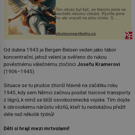
Ten obraz byl kýč, se kterým jsme se
nechtěli nikomu chlubit. Rychle jsme
ho ale vraceli na jeho místo. S
manželem Vaškem jsme si pořídili
chaloupku, takový domek na severu
Čech, kde jsme si naplánova...
skutecnepribehy.cz
Od dubna 1943 je Bergen-Belsen veden jako tábor
koncentrační, jehož velení je svěřeno do rukou
pověstnému válečnému zločinci
Josefu Kramerovi
(1906–1945).
Situace se tu prudce zhorší hlavně na začátku roku
1945, kdy sem Němci začnou posílat tisícové transporty
z lágrů, k nimž se blíží osvobozenecká vojska. Tím dojde
k obrovskému nárůstu vězňů, kteří tu nedokážou přežít
déle než několik týdnů!
Děti si hrají mezi mrtvolami!