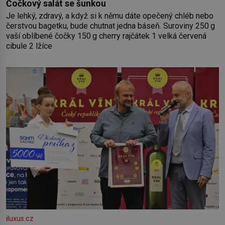
Čočkový salát se šunkou
Je lehký, zdravý, a když si k němu dáte opečený chléb nebo
čerstvou bagetku, bude chutnat jedna báseň. Suroviny 250 g
vaší oblíbené čočky 150 g cherry rajčátek 1 velká červená
cibule 2 lžíce
iluxus.cz