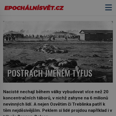
POSTRACH JMÉNEM TYFUS
Nacisté nechají během války vybudovat více než 20
koncentračních táborů, v nichž zahyne na 6 milionů
nevinných lidí. A nejen Osvětim či Treblinka patří k
těm nejděsivějším. Peklem si lidé projdou například i v