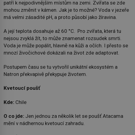
patří k nejpodivnějším místům na zemi. Zvířata se zde
mohou změnit v kámen. Jak je to možné? Voda v jezeře
má velmi zásadité pH, a proto působí jako žíravina.
A její teplota dosahuje až 60 °C. Pro zvířata, která tu
nejsou zvyklá žít, to může znamenat rozsudek smrti.
Voda je může popálit, hlavně na kůži a očích. I přesto se
mnozí živočichové dokázali na život zde adaptovat.
Postupem času se tu vytvořil unikátní ekosystém a
Natron překvapivě překypuje životem.
Kvetoucí poušť
Kde:
Chile
O co jde:
Jen jednou za několik let se poušť Atacama
mění v nádhernou kvetoucí zahradu.