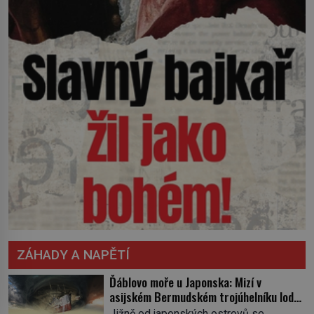
ZÁHADY A NAPĚTÍ
Ďáblovo moře u Japonska: Mizí v
asijském Bermudském trojúhelníku lodě
ve spárech neznámé síly?
Jižně od japonských ostrovů se