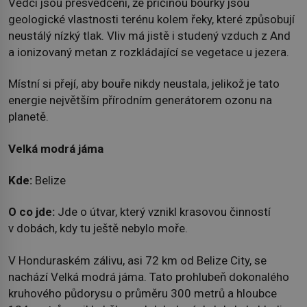
Vědci jsou přesvědčeni, že příčinou bouřky jsou
geologické vlastnosti terénu kolem řeky, které způsobují
neustálý nízký tlak. Vliv má jistě i studený vzduch z And
a ionizovaný metan z rozkládající se vegetace u jezera.
Místní si přejí, aby bouře nikdy neustala, jelikož je tato
energie největším přírodním generátorem ozonu na
planetě.
Velká modrá jáma
Kde:
Belize
O co jde:
Jde o útvar, který vznikl krasovou činností
v dobách, kdy tu ještě nebylo moře.
V Honduraském zálivu, asi 72 km od Belize City, se
nachází Velká modrá jáma. Tato prohlubeň dokonalého
kruhového půdorysu o průměru 300 metrů a hloubce