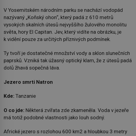
V Yosemitském národním parku se nachází vodopád
nazývaný „Koňský ohon“, který padá z 610 metrů
vysokých skalních útesů nejvyššího žulového monolitu
světa, hory El Capitan. Jev, který vidíte na obrázku, je
k vidění pouze za určitých příznivých podmínek.
Ty tvoří je dostatečné množství vody a sklon slunečních
paprsků. Vzniká tak úžasný optický klam, že z útesů padá
dolů žhavá sopečná láva.
Jezero smrti Natron
Kde:
Tanzanie
O co jde:
Některá zvířata zde zkameněla. Voda v jezeře
má totiž podobné vlastnosti jako louh sodný.
Africké jezero s rozlohou 600 km2 a hloubkou 3 metry