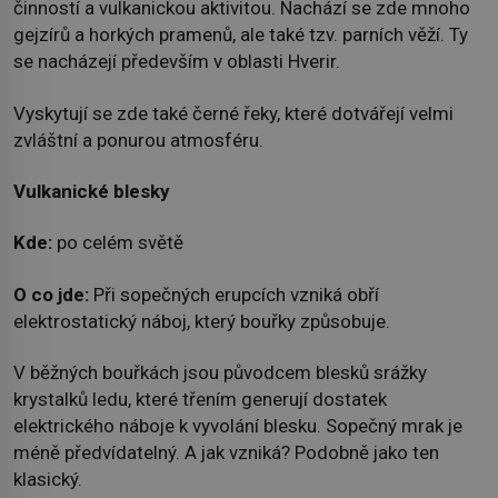
činností a vulkanickou aktivitou. Nachází se zde mnoho
gejzírů a horkých pramenů, ale také tzv. parních věží. Ty
se nacházejí především v oblasti Hverir.
Vyskytují se zde také černé řeky, které dotvářejí velmi
zvláštní a ponurou atmosféru.
Vulkanické blesky
Kde:
po celém světě
O co jde:
Při sopečných erupcích vzniká obří
elektrostatický náboj, který bouřky způsobuje.
V běžných bouřkách jsou původcem blesků srážky
krystalků ledu, které třením generují dostatek
elektrického náboje k vyvolání blesku. Sopečný mrak je
méně předvídatelný. A jak vzniká? Podobně jako ten
klasický.