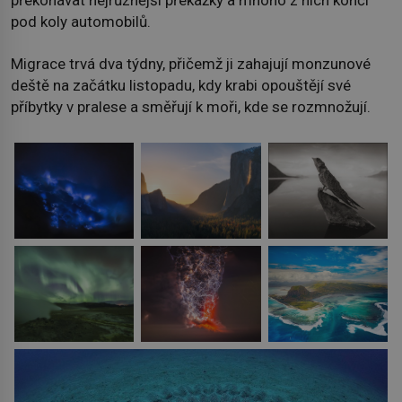
překonávat nejrůznější překážky a mnoho z nich končí
pod koly automobilů.
Migrace trvá dva týdny, přičemž ji zahajují monzunové
deště na začátku listopadu, kdy krabi opouštějí své
příbytky v pralese a směřují k moři, kde se rozmnožují.