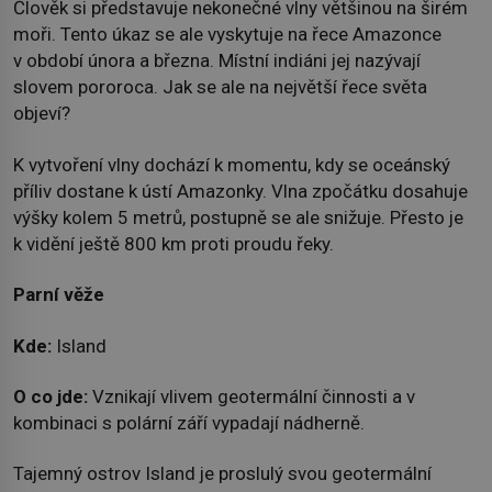
Člověk si představuje nekonečné vlny většinou na širém
moři. Tento úkaz se ale vyskytuje na řece Amazonce
v období února a března. Místní indiáni jej nazývají
slovem pororoca. Jak se ale na největší řece světa
objeví?
K vytvoření vlny dochází k momentu, kdy se oceánský
příliv dostane k ústí Amazonky. Vlna zpočátku dosahuje
výšky kolem 5 metrů, postupně se ale snižuje. Přesto je
k vidění ještě 800 km proti proudu řeky.
Parní věže
Kde:
Island
O co jde:
Vznikají vlivem geotermální činnosti a v
kombinaci s polární září vypadají nádherně.
Tajemný ostrov Island je proslulý svou geotermální