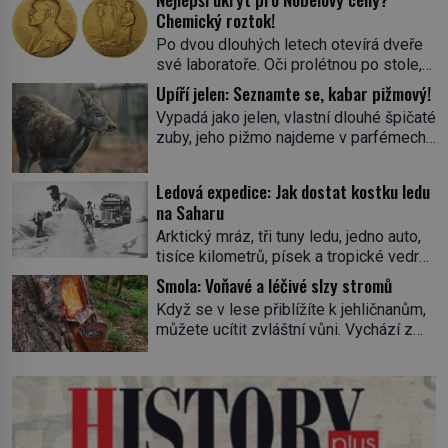
Chemický roztok!
Po dvou dlouhých letech otevírá dveře
své laboratoře. Oči prolétnou po stole,
aby pak ulpěly na regálu, kde se nachází
Upíří jelen: Seznamte se, kabar pižmový!
všemožné látky. Hledá žluto-oranžovou
Vypadá jako jelen, vlastní dlouhé špičaté
tekutinu, jakmile ji zahlédne, nesmírně
zuby, jeho pižmo najdeme v parfémech
se mu uleví. Teď může svůj plán
celého světa a narazit na něj je velice
dokončit. Pod termínem aqua regia se
těžké. Tato charakteristika sedí na
skrývá směs s názvem lučavka
Ledová expedice: Jak dostat kostku ledu
jediného zástupce zvířecí říše – kabara
královská. Svůj přídomek nemá pro nic
na Saharu
pižmového. V Evropě ho jako první
za nic, […]
Arktický mráz, tři tuny ledu, jedno auto,
popíše švédský botanik Carl Linné
tisíce kilometrů, písek a tropické vedro.
(1707–1778), jenže v Asii o něm ví už
To je ve zkratce zdánlivě nesplnitelná
celá staletí. Zvíře připomíná jelena,
Smola: Voňavé a léčivé slzy stromů
výzva, která se promění v úžasné
v kohoutku dosahuje […]
Když se v lese přiblížíte k jehličnanům,
dobrodružství a důkaz, že nic není
můžete ucítit zvláštní vůni. Vychází z
nemožné. Vše začíná na podzim 1958
lepkavé látky, která vytéká z
jako hec. Rádio Luxembourg přichází s
poraněného kmene. Kdysi lidé věřili, že
neobvyklou výzvou. Tomu, kdo dokáže
právě v ní je síla stromu. Smola také
dopravit ze severního polárního kruhu
patří k nejstarším surovinám, s nimiž
na […]
lidstvo pracovalo. Chrání strom před