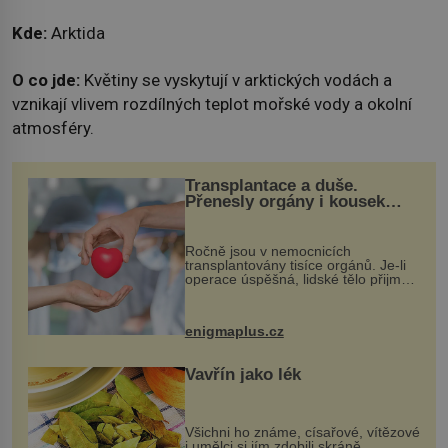
Kde:
Arktida
O co jde:
Květiny se vyskytují v arktických vodách a
vznikají vlivem rozdílných teplot mořské vody a okolní
atmosféry.
Transplantace a duše.
Přenesly orgány i kousek
osobnosti dárce?
Ročně jsou v nemocnicích
transplantovány tisíce orgánů. Je-li
operace úspěšná, lidské tělo přijme
darovaný orgán za své a pacient
může vést plnohodnotný život. Ale co
když při transplantaci nepřijímám...
enigmaplus.cz
Vavřín jako lék
Všichni ho známe, císařové, vítězové
i umělci si jím zdobili skráně,