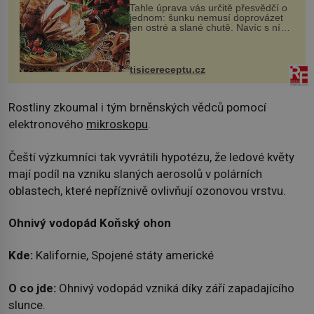
Tahle úprava vás určitě přesvědčí o
jednom: šunku nemusí doprovázet
jen ostré a slané chutě. Navíc s ní
nakrmíte poměrně hodně hladových
krků. Ingredience sádlo 3 kg šunky
vcelku 3 stroužky česneku hl...
tisicereceptu.cz
Rostliny zkoumal i tým brněnských vědců pomocí
elektronového
mikroskopu
.
Čeští výzkumníci tak vyvrátili hypotézu, že ledové květy
mají podíl na vzniku slaných aerosolů v polárních
oblastech, které nepříznivě ovlivňují ozonovou vrstvu.
Ohnivý vodopád Koňský ohon
Kde:
Kalifornie, Spojené státy americké
O co jde:
Ohnivý vodopád vzniká díky září zapadajícího
slunce.