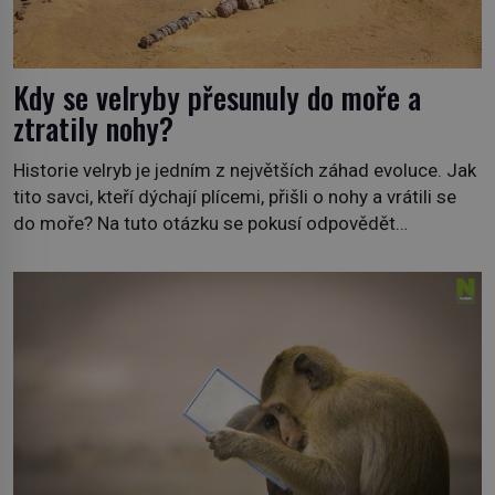
Kdy se velryby přesunuly do moře a
ztratily nohy?
Historie velryb je jedním z největších záhad evoluce. Jak
tito savci, kteří dýchají plícemi, přišli o nohy a vrátili se
do moře? Na tuto otázku se pokusí odpovědět
dokument Tajemné údolí velryb v Egyptě, který bude mít
premiéru ve čtvrtek 29. února ve 20:00 na televizní
stanici Viasat Nature. Všech 90 druhů dnes žijících
velryb […]