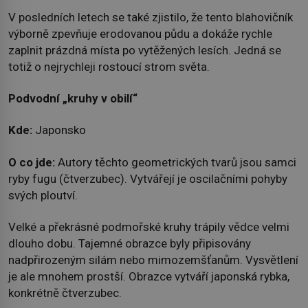
V posledních letech se také zjistilo, že tento blahovičník
výborně zpevňuje erodovanou půdu a dokáže rychle
zaplnit prázdná místa po vytěžených lesích. Jedná se
totiž o nejrychleji rostoucí strom světa.
Podvodní „kruhy v obilí“
Kde:
Japonsko
O co jde:
Autory těchto geometrických tvarů jsou samci
ryby fugu (čtverzubec). Vytvářejí je oscilačními pohyby
svých ploutví.
Velké a překrásné podmořské kruhy trápily vědce velmi
dlouho dobu. Tajemné obrazce byly připisovány
nadpřirozeným silám nebo mimozemšťanům. Vysvětlení
je ale mnohem prostší. Obrazce vytváří japonská rybka,
konkrétně čtverzubec.