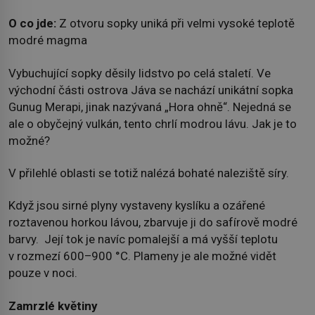
O co jde:
Z otvoru sopky uniká při velmi vysoké teplotě
modré magma
Vybuchující sopky děsily lidstvo po celá staletí. Ve
východní části ostrova Jáva se nachází unikátní sopka
Gunug Merapi, jinak nazývaná „Hora ohně“. Nejedná se
ale o obyčejný vulkán, tento chrlí modrou lávu. Jak je to
možné?
V přilehlé oblasti se totiž nalézá bohaté naleziště síry.
Když jsou sirné plyny vystaveny kyslíku a ozářené
roztavenou horkou lávou, zbarvuje ji do safírově modré
barvy. Její tok je navíc pomalejší a má vyšší teplotu
v rozmezí 600–900 °C. Plameny je ale možné vidět
pouze v noci.
Zamrzlé květiny