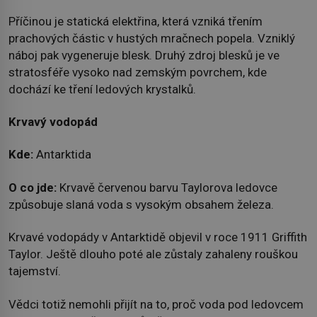
Příčinou je statická elektřina, která vzniká třením
prachových částic v hustých mračnech popela. Vzniklý
náboj pak vygeneruje blesk. Druhý zdroj blesků je ve
stratosféře vysoko nad zemským povrchem, kde
dochází ke tření ledových krystalků.
Krvavý vodopád
Kde:
Antarktida
O co jde:
Krvavě červenou barvu Taylorova ledovce
způsobuje slaná voda s vysokým obsahem železa.
Krvavé vodopády v Antarktidě objevil v roce 1911 Griffith
Taylor. Ještě dlouho poté ale zůstaly zahaleny rouškou
tajemství.
Vědci totiž nemohli přijít na to, proč voda pod ledovcem