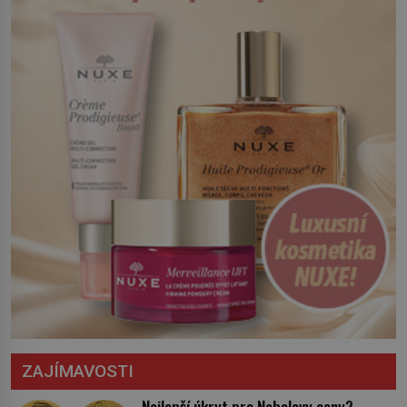
Český král Václav I. (1205–1253) přijme
opatření, která mají posílit obranu jeho
království. Zajistit hodlá především
severní hranici. Na […]
ZAJÍMAVOSTI
Nejlepší úkryt pro Nobelovy ceny?