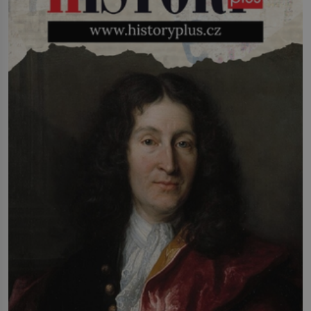
infekcí, hmyzem a vysycháním. Dá se
říct, že je to přírodní […]