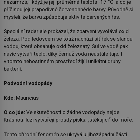
nezamrzá, i když je její průměrná teplota -17 °C, a co je
příčinou její prapodivné červenohnědé barvy. Původně si
mysleli, že barvu způsobuje aktivita červených řas.
Speciální radar ale prokázal, že zbarvení vyvolává oxid
železa. Pod ledovcem se totiž nachází síť řek se slanou
vodou, která obsahuje oxid železnatý. Sůl ve vodě pak
navíc vytváří teplo, díky čemuž voda neustále taje. I
v tomto nehostinném prostředí žijí i unikátní druhy
bakterií.
Podvodní vodopády
Kde:
Mauricius
O co jde:
Ve skutečnosti o žádné vodopády nejde.
Krásnou iluzi vytvářejí proudy písku, „stékající“ do moře.
Tento přírodní fenomén se ukrývá u jihozápadní části