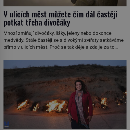
V ulicích měst můžete čím dál častěji
potkat třeba divočáky
Mnozí zmiňují divočáky, lišky, jeleny nebo dokonce
medvědy. Stále častěji se s divokými zvířaty setkáváme
přímo v ulicích měst. Proč se tak děje a zda je za to
někdo zodpovědný, to jsou otázky, které necháme na
jiných. My se raději podíváme do jiných zemí a
prozkoumáme, jaká další zvířata po celém světě se
přizpůsobila životu […]