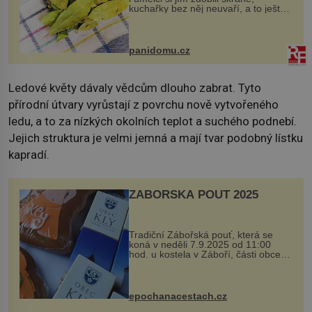
kuchařky bez něj neuvaří, a to ještě
nevíte, že bobkový list může výrazně
zmírnit některé naše neduhy.
Obsahuje v malém množství ně...
panidomu.cz
Ledové květy dávaly vědcům dlouho zabrat. Tyto
přírodní útvary vyrůstají z povrchu nově vytvořeného
ledu, a to za nízkých okolních teplot a suchého podnebí.
Jejich struktura je velmi jemná a mají tvar podobný lístku
kapradí.
ZÁBOŘSKÁ POUŤ 2025
Tradiční Zábořská pouť, která se
koná v neděli 7.9.2025 od 11:00
hod. u kostela v Záboří, části obce
Kly u Mělníka. V programu naleznete
komentovanou prohlídku kostela,
dobovou hudbu, řemesla, atrakce...
epochanacestach.cz