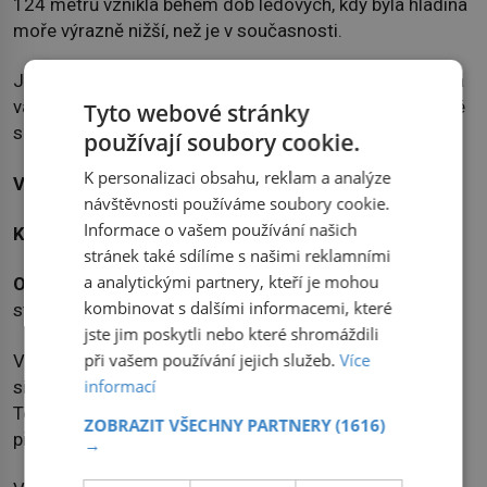
124 metrů vznikla během dob ledových, kdy byla hladina
moře výrazně nižší, než je v současnosti.
Jedná se o závrt krasového původu, kdy se rozpouštěla
vápenatá hornina. Časem se tak utvořila jeskyně, u které
Tyto webové stránky
se probořil strop, a celá formace se ocitla pod vodou.
používají soubory cookie.
K personalizaci obsahu, reklam a analýze
Vodní vír Malström
návštěvnosti používáme soubory cookie.
Informace o vašem používání našich
Kde:
Norsko
stránek také sdílíme s našimi reklamními
a analytickými partnery, kteří je mohou
O co jde:
Silný mořský proud v Norském moři vzniká
kombinovat s dalšími informacemi, které
střetem dvou příbojových vln.
jste jim poskytli nebo které shromáždili
při vašem používání jejich služeb.
Více
V Norském moři mezi Lofotskými ostrovy se objevuje
informací
silný mořský proud, který získal označení Malström.
Tento unikátní jev vzniká díky specifickým vlastnostem
ZOBRAZIT VŠECHNY PARTNERY
(1616)
přílivu a odlivu a zvláštnímu povrchu mořského dna.
→