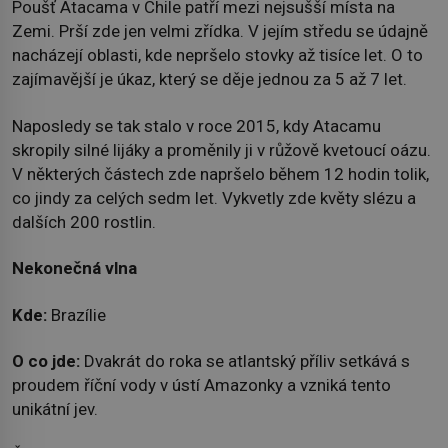
Poušť Atacama v Chile patří mezi nejsušší místa na
Zemi. Prší zde jen velmi zřídka. V jejím středu se údajně
nacházejí oblasti, kde nepršelo stovky až tisíce let. O to
zajímavější je úkaz, který se děje jednou za 5 až 7 let.
Naposledy se tak stalo v roce 2015, kdy Atacamu
skropily silné lijáky a proměnily ji v růžově kvetoucí oázu.
V některých částech zde napršelo během 12 hodin tolik,
co jindy za celých sedm let. Vykvetly zde květy slézu a
dalších 200 rostlin.
Nekonečná vlna
Kde:
Brazílie
O co jde:
Dvakrát do roka se atlantský příliv setkává s
proudem říční vody v ústí Amazonky a vzniká tento
unikátní jev.