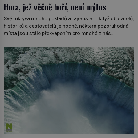
Hora, jež věčně hoří, není mýtus
Svět ukrývá mnoho pokladů a tajemství. I když objevitelů,
historiků a cestovatelů je hodně, některá pozoruhodná
místa jsou stále překvapením pro mnohé z nás.
Neprobádané místa Ázerbájdžánu, rozmanitá historie
Albánie či úchvatná atmosféra Kypru jsou jedny z míst,
která nám mají co nabídnout a vyprávět. Uznávaná
historička Bettany Hughes, se vydala prozkoumat
pozoruhodné úkazy, o kterých jste možná doposud
neslyšeli. Hora, […]