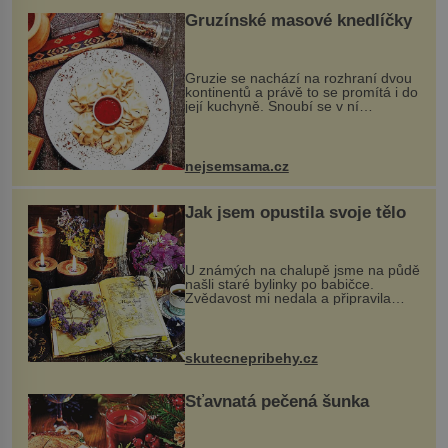
Gruzínské masové knedlíčky
Gruzie se nachází na rozhraní dvou
kontinentů a právě to se promítá i do
její kuchyně. Snoubí se v ní
evropské a asijské chutě a díky tomu
vznikají rozmanité a chuťově bohaté
pokrmy, které rozhodně st...
nejsemsama.cz
Jak jsem opustila svoje tělo
U známých na chalupě jsme na půdě
našli staré bylinky po babičce.
Zvědavost mi nedala a připravila
jsem si z nich lektvar… Zimní pobyt
na chalupě se pro mě vlastní vinou
změnil v děsivý zážitek, na kt...
skutecnepribehy.cz
Šťavnatá pečená šunka