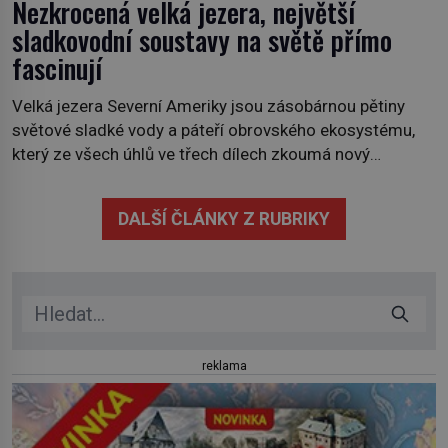
Nezkrocená velká jezera, největší
sladkovodní soustavy na světě přímo
fascinují
Velká jezera Severní Ameriky jsou zásobárnou pětiny
světové sladké vody a páteří obrovského ekosystému,
který ze všech úhlů ve třech dílech zkoumá nový
kanadský dokument Nezkrocená Velká jezera. V
premiéře jej uvidíte na Viasat Nature v pondělí 5.
DALŠÍ ČLÁNKY Z RUBRIKY
července. Hořejší jezero, Huronské jezero, Michiganské
jezero, Erijské jezero, Ontarijské jezero a další menší
jezera a řeky […]
reklama