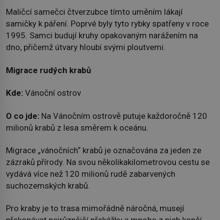
Maličcí samečci čtverzubce tímto uměním lákají
samičky k páření. Poprvé byly tyto rybky spatřeny v roce
1995. Samci budují kruhy opakovaným narážením na
dno, přičemž útvary hloubí svými ploutvemi.
Migrace rudých krabů
Kde:
Vánoční ostrov
O co jde:
Na Vánočním ostrově putuje každoročně 120
milionů krabů z lesa směrem k oceánu.
Migrace „vánočních“ krabů je označována za jeden ze
zázraků přírody. Na svou několikakilometrovou cestu se
vydává více než 120 milionů rudě zabarvených
suchozemských krabů.
Pro kraby je to trasa mimořádně náročná, musejí