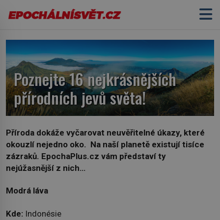
Poznejte 16 nejkrásnějších
přírodních jevů světa!
Příroda dokáže vyčarovat neuvěřitelné úkazy, které
okouzlí nejedno oko. Na naší planetě existují tisíce
zázraků. EpochaPlus.cz vám představí ty
nejúžasnější z nich…
Modrá láva
Kde:
Indonésie