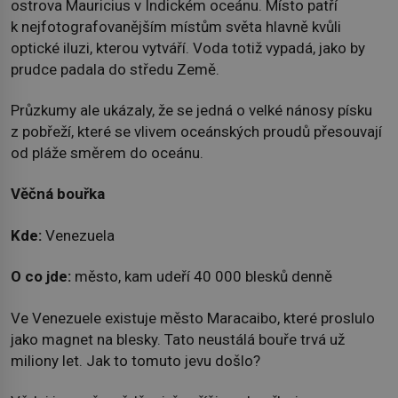
ostrova Mauricius v Indickém oceánu. Místo patří
k nejfotografovanějším místům světa hlavně kvůli
optické iluzi, kterou vytváří. Voda totiž vypadá, jako by
prudce padala do středu Země.
Průzkumy ale ukázaly, že se jedná o velké nánosy písku
z pobřeží, které se vlivem oceánských proudů přesouvají
od pláže směrem do oceánu.
Věčná bouřka
Kde:
Venezuela
O co jde:
město, kam udeří 40 000 blesků denně
Ve Venezuele existuje město Maracaibo, které proslulo
jako magnet na blesky. Tato neustálá bouře trvá už
miliony let. Jak to tomuto jevu došlo?