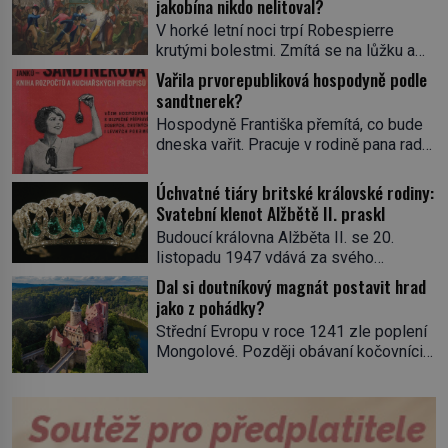
jakobína nikdo nelitoval?
V horké letní noci trpí Robespierre
krutými bolestmi. Zmítá se na lůžku a
hlavou mu víří kolotoč myšlenek. Když
Vařila prvorepubliková hospodyně podle
se probere z mdlob, vzpomene si na
sandtnerek?
jednu z pařížských jasnovidek, kterou
Hospodyně Františka přemítá, co bude
před lety navštívil. Prorokovala mu
dneska vařit. Pracuje v rodině pana rady
tragický osud. Tehdy se jí vysmál.
a ten má mlsný jazýček. Zalistuje proto
„Robespierre to dotáhne hodně daleko,“
rychle v jedné ze „sandtnerek“.
Úchvatné tiáry britské královské rodiny:
prohlásil o něm jiný významný
„Zaplaťpánbůh, že už nemusíme chodit
Svatební klenot Alžbětě II. praskl
francouzský revolucionář, Honoré de
s lístky,“ povzdechne si směrem ke
Mirabeau […]
Budoucí královna Alžběta II. se 20.
služce, kterou má v kuchyni k ruce.
listopadu 1947 vdává za svého
Ještě v prvních letech nové republiky
vyvoleného Filipa Mountbattena. Aby
Dal si doutníkový magnát postavit hrad
fungoval kvůli nedostatku zboží
měla na obřad ve Westminsteru podle
jako z pohádky?
přídělový systém. […]
tradice „něco vypůjčeného“, její matka jí
Střední Evropu v roce 1241 zle poplení
věnuje jedinečný šperk ze své
Mongolové. Později obávaní kočovníci
soukromé kolekce – diamantovou tiáru
sice odtáhnou, všichni ale počítají s
královny Marie. „Je to ošklivá špičatá
jejich návratem. Václav I. proto začne
tiára,“ zhodnotil klenot britský politik Sir
jednat. Na další případné řádění barbarů
Henry Channon (1897–1958), když si […]
z východu se chce pečlivě připravit!