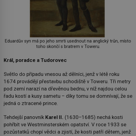
Eduardův syn má po jeho smrti usednout na anglický trůn, místo
toho skončí s bratrem v Toweru.
Král, poradce a Tudorovec
Světlo do případu vnesou až dělníci, jenž v létě roku
1674 provádějí přestavbu schodiště v Toweru. Tři metry
pod zemí narazí na dřevěnou bednu, v níž najdou celou
řadu kostí a kusy sametu – díky tomu se domnívají, že se
jedná o ztracené prince.
Tehdejší panovník
Karel II.
(1630–1685) nechá kosti
pohřbít ve Westminsterském opatství. V roce 1933 se
pozůstatků chopí vědci a zjistí, že kosti patří dětem, jenž