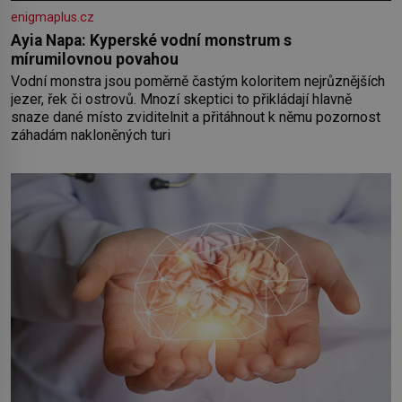
enigmaplus.cz
Ayia Napa: Kyperské vodní monstrum s
mírumilovnou povahou
Vodní monstra jsou poměrně častým koloritem nejrůznějších
jezer, řek či ostrovů. Mnozí skeptici to přikládají hlavně
snaze dané místo zviditelnit a přitáhnout k němu pozornost
záhadám nakloněných turi