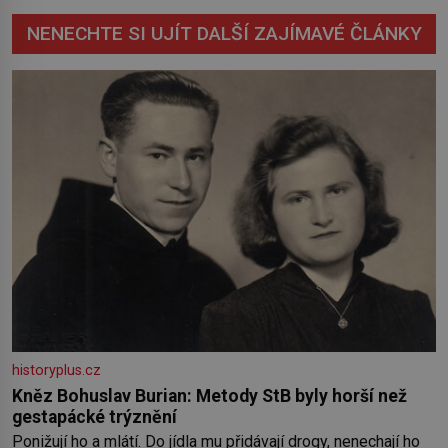
NENECHTE SI UJÍT DALŠÍ ZAJÍMAVÉ ČLÁNKY
historyplus.cz
Kněz Bohuslav Burian: Metody StB byly horší než
gestapácké trýznění
Ponižují ho a mlátí. Do jídla mu přidávají drogy, nenechají ho