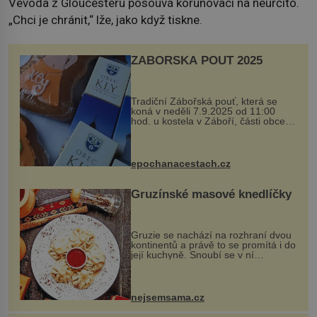
Vévoda z Gloucesteru posouvá korunovaci na neurčito.
„Chci je chránit,“ lže, jako když tiskne.
ZÁBOŘSKÁ POUŤ 2025
Tradiční Zábořská pouť, která se
koná v neděli 7.9.2025 od 11:00
hod. u kostela v Záboří, části obce
Kly u Mělníka. V programu naleznete
komentovanou prohlídku kostela,
dobovou hudbu, řemesla, atrakce...
epochanacestach.cz
Gruzínské masové knedlíčky
Gruzie se nachází na rozhraní dvou
kontinentů a právě to se promítá i do
její kuchyně. Snoubí se v ní
evropské a asijské chutě a díky tomu
vznikají rozmanité a chuťově bohaté
pokrmy, které rozhodně st...
nejsemsama.cz