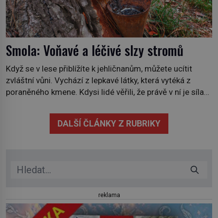
Smola: Voňavé a léčivé slzy stromů
Když se v lese přiblížíte k jehličnanům, můžete ucítit
zvláštní vůni. Vychází z lepkavé látky, která vytéká z
poraněného kmene. Kdysi lidé věřili, že právě v ní je síla
stromu. Smola také patří k nejstarším surovinám, s nimiž
lidstvo pracovalo. Chrání strom před infekcí, hmyzem a
DALŠÍ ČLÁNKY Z RUBRIKY
vysycháním. Dá se říct, že je to přírodní […]
reklama