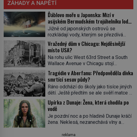
ZÁHADY A NAPĚTÍ
Ďáblovo moře u Japonska: Mizí v
asijském Bermudském trojúhelníku lodě
ve spárech neznámé síly?
Jižně od japonských ostrovů se
rozkládají vody, kterým se přezdívá
Ďáblovo moře. Vypráví se o lodích
Vražedný dům v Chicagu: Nejděsivější
mizejících beze stopy, podivných
místo USA?
světlech, zrádných proudech i mořských
Na rohu ulic West 63rd Street a South
dracích, kteří měli tyto končiny střežit už
Wallace Avenue v Chicagu stojí
v dávných legendách. Je tichomořský
nenápadná pošta. Nemá žádný speciální
Dračí trojúhelník skutečně prokletým
Tragédie v Aberfanu: Předpověděla dívka
nápis ani pamětní desku. A přesto prý
místem, nebo se zde jen nebezpečná
smrtící sesuv půdy?
místní zaměstnanci neradi chodí do
příroda proměnila v jednu z
Ráno odchází do školy jako tisíce jiných
sklepa. Právě tady totiž sídlil sériový
nejpůsobivějších námořních záhad? […]
dětí. Ještě předtím se ale svěří matce s
vrah H. H. Holmes a také
podivným snem. Ve škole, kterou dobře
nejpropracovanější past na lidi
Upírka z Dunaje: Žena, která chodila po
zná, tentokrát nevidí budovu ani
v dějinách americké kriminalistiky.
vodě
spolužáky. Místo nich se před ní tyčí
Herman Webster Mudgett (1861–1896)
Je pozdní noc a po hladině Dunaje kráčí
cosi temného. O několik hodin později je
přijíždí […]
žena. Neklesá, nezanechává vlny a
mrtvá. Mohla devítiletá Zahlédla vlastní
pohybuje se tiše, jako by černá voda
osud? Dne 21. října 1966 se velšská
pod ní byla dlažbou. Muž, který ji z
reklama
vesnice Aberfan […]