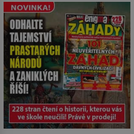
břehu pozoruje, ji údajně poznává, jenže
Ruža Vlajna má být v tu chvíli mrtvá celé
století. Vesnice Kisiljevo v
severovýchodním Srbsku má s upíry
nevyřízené účty. […]