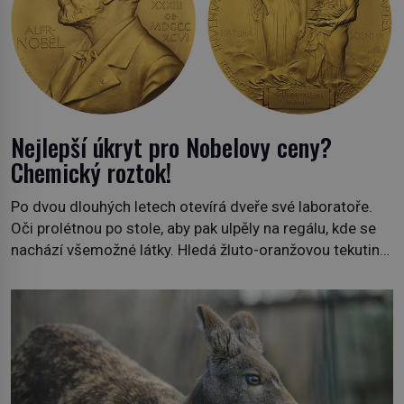
Nejlepší úkryt pro Nobelovy ceny?
Chemický roztok!
Po dvou dlouhých letech otevírá dveře své laboratoře.
Oči prolétnou po stole, aby pak ulpěly na regálu, kde se
nachází všemožné látky. Hledá žluto-oranžovou tekutinu,
jakmile ji zahlédne, nesmírně se mu uleví. Teď může svůj
plán dokončit. Pod termínem aqua regia se skrývá
směs s názvem lučavka královská. Svůj přídomek nemá
pro nic za nic, […]