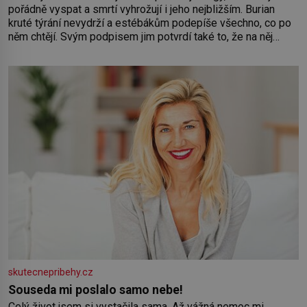
pořádně vyspat a smrtí vyhrožují i jeho nejbližším. Burian
kruté týrání nevydrží a estébákům podepíše všechno, co po
něm chtějí. Svým podpisem jim potvrdí také to, že na něj
během výslechů nikdo nevyvíjel fyzický ani psychický nátlak.
Syn brněnského řezníka chce být knězem a
skutecnepribehy.cz
Souseda mi poslalo samo nebe!
Celý život jsem si vystačila sama. Až vážná nemoc mi