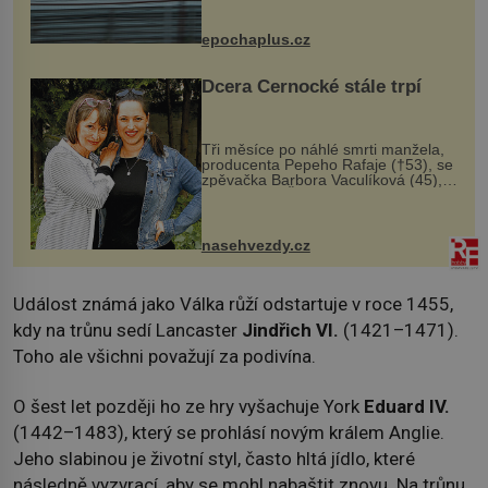
následky nebo bohužel i ztrátou
života. Dnes nepochopiteln...
epochaplus.cz
Dcera Černocké stále trpí
Tři měsíce po náhlé smrti manžela,
producenta Pepeho Rafaje (†53), se
zpěvačka Barbora Vaculíková (45),
dcera Petry Černocké (75), poprvé
ozvala veřejnosti. Na sociální síti
sdílela, že se snaží fung...
nasehvezdy.cz
Událost známá jako Válka růží odstartuje v roce 1455,
kdy na trůnu sedí Lancaster
Jindřich VI.
(1421–1471).
Toho ale všichni považují za podivína.
O šest let později ho ze hry vyšachuje York
Eduard IV.
(1442–1483), který se prohlásí novým králem Anglie.
Jeho slabinou je životní styl, často hltá jídlo, které
následně vyzvrací, aby se mohl nabaštit znovu. Na trůnu