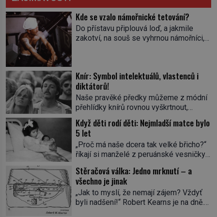
Kde se vzalo námořnické tetování?
Do přístavu připlouvá loď, a jakmile
zakotví, na souš se vyhrnou námořníci,
aby utišili žízeň i chtíč. Jdou oním
zvláštním houpavým krokem. A kdyby je
někdo nepoznal podle toho, napoví mu
Knír: Symbol intelektuálů, vlastenců i
potetované paže. Námořnická kérka je
diktátorů!
totiž něco jako uniforma. Tetování jako
takové má velmi hlubokou minulost.
Naše pravěké předky můžeme z módní
Tetovaný je už pračlověk Ötzi, který
přehlídky knírů rovnou vyškrtnout,
zemřel […]
protože historici se shodují, že za
Když děti rodí děti: Nejmladší matce bylo
jedním z nejstarších knírů musíme až do
5 let
starověkého Egypta. Najdeme ho na
„Proč má naše dcera tak velké břicho?“
soše egyptského prince Rahotepa, jenž
říkají si manželé z peruánské vesničky
žil ve 26. století před naším
Ticrapo a raději vezmou malou Linu do
letopočtem! Není to ale něco obvyklého,
Stěračová válka: Jedno mrknutí – a
nemocnice. Nemá ale v břiše nádor, jak
proto právě obyvatelé ze stínu pyramid
všechno je jinak
se obávali, ale sedmiměsíční plod! Ve
dbají na hygienu a kompletně holí […]
„Jak to myslí, že nemají zájem? Vždyť
věku 5 let, 7 měsíců a 21 dnů porodí
byli nadšení!“ Robert Kearns je na dně.
Lina Medina (*1933) císařským řezem
Automobilka právě odmítla jeho inovaci
syna. Je 14. května 1939 a malá