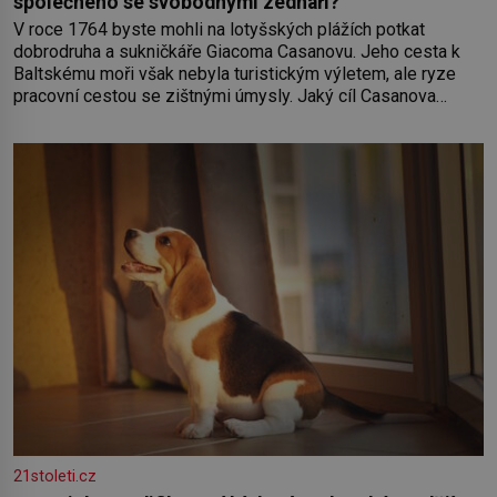
společného se svobodnými zednáři?
V roce 1764 byste mohli na lotyšských plážích potkat
dobrodruha a sukničkáře Giacoma Casanovu. Jeho cesta k
Baltskému moři však nebyla turistickým výletem, ale ryze
pracovní cestou se zištnými úmysly. Jaký cíl Casanova
sledoval, když se například procházel uličkami lotyšské
Rigy? Casanova v Pobaltí kontaktoval tamní zednářské lóže.
Nebyl v této oblasti žádným nováčkem, protože do
zednářské
21stoleti.cz