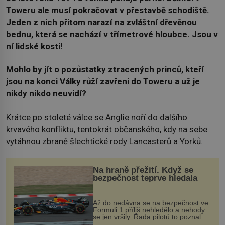
Toweru ale musí pokračovat v přestavbě schodiště.
Jeden z nich přitom narazí na zvláštní dřevěnou
bednu, která se nachází v třímetrové hloubce. Jsou v
ní lidské kosti!
Mohlo by jít o pozůstatky ztracených princů, kteří
jsou na konci Války růží zavřeni do Toweru a už je
nikdy nikdo neuvidí?
Krátce po stoleté válce se Anglie noří do dalšího
krvavého konfliktu, tentokrát občanského, kdy na sebe
vytáhnou zbraně šlechtické rody Lancasterů a Yorků.
Na hraně přežití. Když se
bezpečnost teprve hledala
Až do nedávna se na bezpečnost ve
Formuli 1 příliš nehledělo a nehody
se jen vršily. Řada pilotů to poznala
na vlastní kůži, často s trvalými