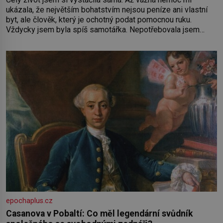
ukázala, že největším bohatstvím nejsou peníze ani vlastní
byt, ale člověk, který je ochotný podat pomocnou ruku.
Vždycky jsem byla spíš samotářka. Nepotřebovala jsem
kolem sebe partu kamarádek ani partnera. Stačily mi knihy,
práce a hlavně klid. Hned po studiích jsem odešla z rodného
města,
epochaplus.cz
Casanova v Pobaltí: Co měl legendární svůdník