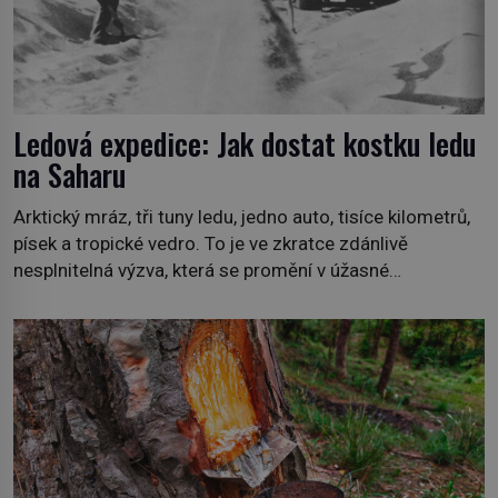
Ledová expedice: Jak dostat kostku ledu
na Saharu
Arktický mráz, tři tuny ledu, jedno auto, tisíce kilometrů,
písek a tropické vedro. To je ve zkratce zdánlivě
nesplnitelná výzva, která se promění v úžasné
dobrodružství a důkaz, že nic není nemožné. Vše začíná
na podzim 1958 jako hec. Rádio Luxembourg přichází s
neobvyklou výzvou. Tomu, kdo dokáže dopravit ze
severního polárního kruhu na […]