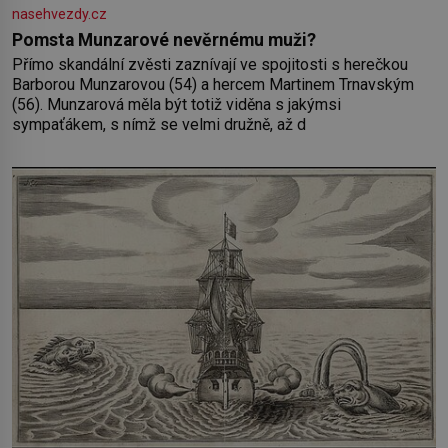
nasehvezdy.cz
Pomsta Munzarové nevěrnému muži?
Přímo skandální zvěsti zaznívají ve spojitosti s herečkou
Barborou Munzarovou (54) a hercem Martinem Trnavským
(56). Munzarová měla být totiž viděna s jakýmsi
sympaťákem, s nímž se velmi družně, až d