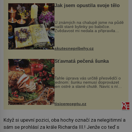
Jak jsem opustila svoje tělo
U známých na chalupě jsme na půdě
našli staré bylinky po babičce.
Zvědavost mi nedala a připravila
jsem si z nich lektvar… Zimní pobyt
na chalupě se pro mě vlastní vinou
změnil v děsivý zážitek, na kt...
skutecnepribehy.cz
Šťavnatá pečená šunka
Tahle úprava vás určitě přesvědčí o
jednom: šunku nemusí doprovázet
jen ostré a slané chutě. Navíc s ní
nakrmíte poměrně hodně hladových
krků. Ingredience sádlo 3 kg šunky
vcelku 3 stroužky česneku hl...
tisicereceptu.cz
Když si upevní pozici, oba hochy označí za nelegitimní a
sám se prohlásí za krále Richarda III.! Jenže co teď s