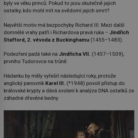
byly ve věku princů. Pokud to jsou skutečně jejich
ostatky, kdo mohl mít na svědomí jejich smrt?
Největší motiv má bezpochyby Richard III. Mezi další
domnělé vrahy patří i Richardova pravá ruka –
Jindřich
Stafford, 2. vévoda z Buckinghamu
(1455–1483).
Podezření padá také na
Jindřicha VII.
(1457–1509),
prvního Tudorovce na trůně.
Hádanku by měly vyřešit následující roky, protože
anglický panovník
Karel III.
(*1948) povolí přístup do
královské krypty a dává svolení k analýze DNA ostatků ze
záhadné dřevěné bedny.