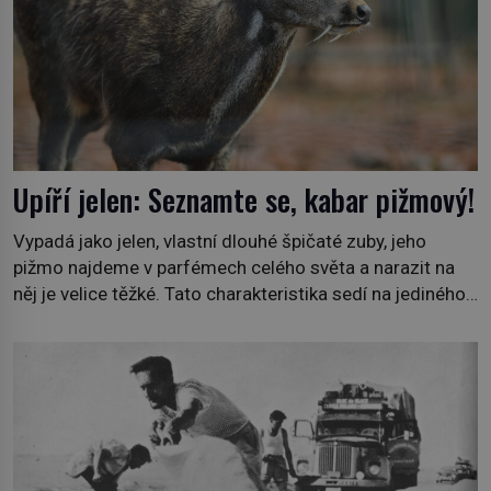
Upíří jelen: Seznamte se, kabar pižmový!
Vypadá jako jelen, vlastní dlouhé špičaté zuby, jeho
pižmo najdeme v parfémech celého světa a narazit na
něj je velice těžké. Tato charakteristika sedí na jediného
zástupce zvířecí říše – kabara pižmového. V Evropě ho
jako první popíše švédský botanik Carl Linné (1707–
1778), jenže v Asii o něm ví už celá staletí. Zvíře
připomíná jelena, v kohoutku dosahuje […]