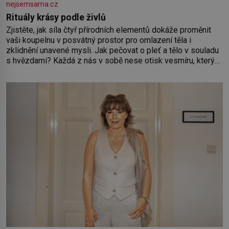
nejsemsama.cz
Rituály krásy podle živlů
Zjistěte, jak síla čtyř přírodních elementů dokáže proměnit
vaši koupelnu v posvátný prostor pro omlazení těla i
zklidnění unavené mysli. Jak pečovat o pleť a tělo v souladu
s hvězdami? Každá z nás v sobě nese otisk vesmíru, který
se projevuje nejen v naší povaze, ale i v potřebách naší
pokožky. Ohnivá znamení Ženy narozené ve znamení Berana,
Lva a Střelce v sobě nesou žár, odvahu a neutuchající elán.
Vaše