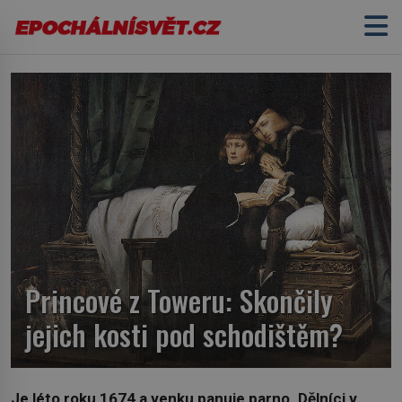
Princové z Toweru: Skončily
jejich kosti pod schodištěm?
Je léto roku 1674 a venku panuje parno. Dělníci v