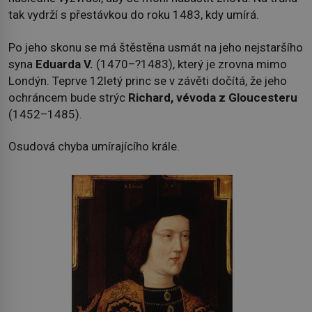
tak vydrží s přestávkou do roku 1483, kdy umírá.
Po jeho skonu se má štěstěna usmát na jeho nejstaršího
syna
Eduarda V.
(1470–?1483), který je zrovna mimo
Londýn. Teprve 12letý princ se v závěti dočítá, že jeho
ochráncem bude strýc
Richard, vévoda z Gloucesteru
(1452–1485).
Osudová chyba umírajícího krále.