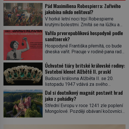
Pád Maximiliena Robespierra: Zuřivého
jakobína nikdo nelitoval?
V horké letní noci trpí Robespierre
krutými bolestmi. Zmítá se na lůžku a
hlavou mu víří kolotoč myšlenek. Když
Vařila prvorepubliková hospodyně podle
se probere z mdlob, vzpomene si na
sandtnerek?
jednu z pařížských jasnovidek, kterou
Hospodyně Františka přemítá, co bude
před lety navštívil. Prorokovala mu
dneska vařit. Pracuje v rodině pana rady
tragický osud. Tehdy se jí vysmál.
a ten má mlsný jazýček. Zalistuje proto
„Robespierre to dotáhne hodně daleko,“
rychle v jedné ze „sandtnerek“.
Úchvatné tiáry britské královské rodiny:
prohlásil o něm jiný významný
„Zaplaťpánbůh, že už nemusíme chodit
Svatební klenot Alžbětě II. praskl
francouzský revolucionář, Honoré de
s lístky,“ povzdechne si směrem ke
Mirabeau […]
Budoucí královna Alžběta II. se 20.
služce, kterou má v kuchyni k ruce.
listopadu 1947 vdává za svého
Ještě v prvních letech nové republiky
vyvoleného Filipa Mountbattena. Aby
Dal si doutníkový magnát postavit hrad
fungoval kvůli nedostatku zboží
měla na obřad ve Westminsteru podle
jako z pohádky?
přídělový systém. […]
tradice „něco vypůjčeného“, její matka jí
Střední Evropu v roce 1241 zle poplení
věnuje jedinečný šperk ze své
Mongolové. Později obávaní kočovníci
soukromé kolekce – diamantovou tiáru
sice odtáhnou, všichni ale počítají s
královny Marie. „Je to ošklivá špičatá
jejich návratem. Václav I. proto začne
tiára,“ zhodnotil klenot britský politik Sir
jednat. Na další případné řádění barbarů