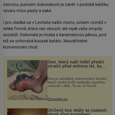
zázvoru, puncem dokonalosti je závěr v podobě kalíšku
vývaru miso pasty a saké.
I pro sladké se v Levitate našlo místo, ovšem rovněž v
lehké formě, která vás okouzlí, ale nijak vaše smysly
nezatíží. Dokonalá je miska s karamelovou pěnou, pod
níž se schovává kousek batátu. Neuvěřitelné
konvenování chutí.
Gen, který naši lidští předci
ztratili před miliony let, by
mohl pomoci s léčbou
„nemoci králů“
Dna je zánětlivé onemocnění kloubů,
které vzniká kvůli nadbytku kyseliny
močové v těle. Ta se ve formě
krystalků ukládá v blízkosti kloubů,
nejčastěji přitom postihuje palce na
nohou, a způsobuje bole...
21stoleti.cz
Utržený kus skály se zastavil
těsně před kostelem!