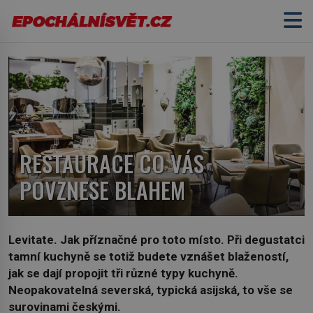
RESTAURACE CO VÁS
POVZNESE BLAHEM
Levitate. Jak příznačné pro toto místo. Při degustatci
tamní kuchyně se totiž budete vznášet blažeností,
jak se dají propojit tři různé typy kuchyně.
Neopakovatelná severská, typická asijská, to vše se
surovinami českými.