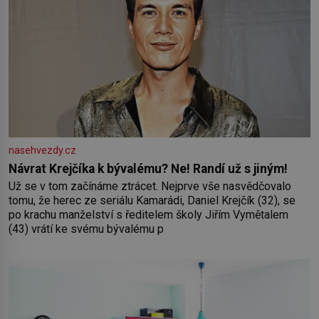
nasehvezdy.cz
Návrat Krejčíka k bývalému? Ne! Randí už s jiným!
Už se v tom začínáme ztrácet. Nejprve vše nasvědčovalo
tomu, že herec ze seriálu Kamarádi, Daniel Krejčík (32), se
po krachu manželství s ředitelem školy Jiřím Vymětalem
(43) vrátí ke svému bývalému p