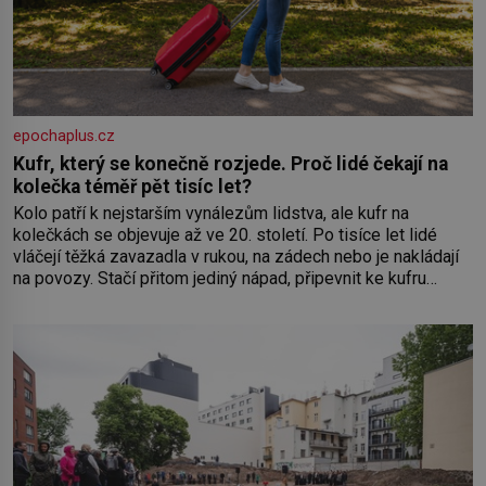
epochaplus.cz
Kufr, který se konečně rozjede. Proč lidé čekají na
kolečka téměř pět tisíc let?
Kolo patří k nejstarším vynálezům lidstva, ale kufr na
kolečkách se objevuje až ve 20. století. Po tisíce let lidé
vláčejí těžká zavazadla v rukou, na zádech nebo je nakládají
na povozy. Stačí přitom jediný nápad, připevnit ke kufru
kolečka. Jenže právě ten nikdo dlouho nedostane. Až jednou
se na letišti ozve věta, která změní