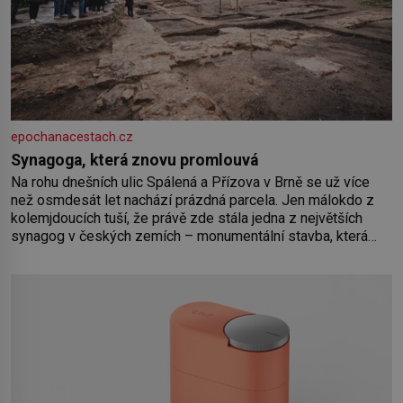
epochanacestach.cz
Synagoga, která znovu promlouvá
Na rohu dnešních ulic Spálená a Přízova v Brně se už více
než osmdesát let nachází prázdná parcela. Jen málokdo z
kolemjdoucích tuší, že právě zde stála jedna z největších
synagog v českých zemích – monumentální stavba, která
byla po desetiletí symbolem sebevědomé a prosperující
židovské komunity. Brněnská Velká synagoga byla
slavnostně otevřena v roce