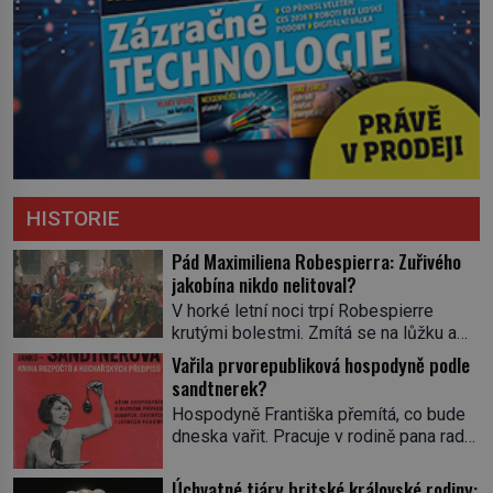
HISTORIE
Pád Maximiliena Robespierra: Zuřivého
jakobína nikdo nelitoval?
V horké letní noci trpí Robespierre
krutými bolestmi. Zmítá se na lůžku a
hlavou mu víří kolotoč myšlenek. Když
Vařila prvorepubliková hospodyně podle
se probere z mdlob, vzpomene si na
sandtnerek?
jednu z pařížských jasnovidek, kterou
Hospodyně Františka přemítá, co bude
před lety navštívil. Prorokovala mu
dneska vařit. Pracuje v rodině pana rady
tragický osud. Tehdy se jí vysmál.
a ten má mlsný jazýček. Zalistuje proto
„Robespierre to dotáhne hodně daleko,“
rychle v jedné ze „sandtnerek“.
Úchvatné tiáry britské královské rodiny:
prohlásil o něm jiný významný