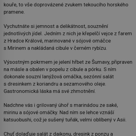
kouře, to vše doprovázené zvukem tekoucího horského
pramene.
Vychutnáte si jemnost a delikátnost, souznění
jednotlivých jídel. Jedním z nich je křepelčí vejce z farem
z Hradce Králové, marinované v sójové omáčce
s Mirinem a nakládaná cibule v černém rybízu.
Výsostným pokrmem je jelení hřbet ze Šumavy, připraven
na másle a obalen v popelu z cibule a pórku. S ním
dokonale souzní lanýžová omáčka, sezónní salát
s dresinkem z koriandru a sezamového oleje.
Gastronomická láska má své zhmotnění.
Nadchne vás i grilovaný úhoř s marinádou ze saké,
mirinu a sójové omáčky. Nad ním se lehce vznáší
katsuobushi, což je sušený tuňák, velmi oblíbený v Asii.
Chuť dolaďuje salát z daikonu, dresink z ponzu a