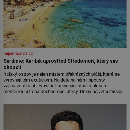
nejsemsama.cz
Sardinie: Karibik uprostřed Středomoří, který vás
okouzlí
Italský ostrov je nejen místem překrásných pláží, které se
vyrovnají těm exotickým. Najdete na něm i spousty
zajímavostí k objevování. Fascinující stará malebná
městečka či třeba dechberoucí útesy. Druhý největší italský
ostrov o velikosti přibližně jedné třetiny České republiky vás
ohromí nejen svými plážemi s bílým pískem jako v Karibiku,
ale i divokou krajinou, také bohatou historií i luxusem.Zjistěte,