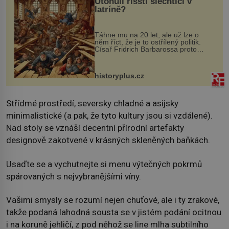
Utonuli říšští šlechtici v
latríně?
Táhne mu na 20 let, ale už lze o
něm říct, že je to ostřílený politik.
Císař Fridrich Barbarossa proto
posílá svého syna a dědice Jindřicha
VI. do Erfurtu, aby se stal
prostředníkem při řešení sporu m...
historyplus.cz
Střídmé prostředí, seversky chladné a asijsky
minimalistické (a pak, že tyto kultury jsou si vzdálené).
Nad stoly se vznáší decentní přírodní artefakty
designově zakotvené v krásných skleněných baňkách.
Usaďte se a vychutnejte si menu výtečných pokrmů
spárovaných s nejvybranějšími víny.
Vašimi smysly se rozumí nejen chuťové, ale i ty zrakové,
takže podaná lahodná sousta se v jistém podání ocitnou
i na koruně jehličí, z pod něhož se line mlha subtilního