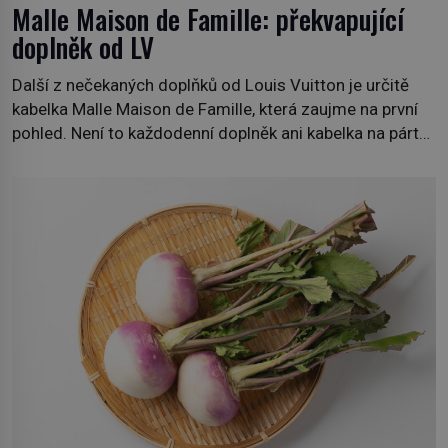
Malle Maison de Famille: překvapující
doplněk od LV
Další z nečekaných doplňků od Louis Vuitton je určitě
kabelka Malle Maison de Famille, která zaujme na první
pohled. Není to každodenní doplněk ani kabelka na párty,
ale symbol tradice a bohaté historie značky. Jde o poctu
Nicolase Ghesquièra rodinnému sídlu Vuittonů na
adrese 18 Rue Louis Vuitton, které bylo postaveno v
roce 1869. […]