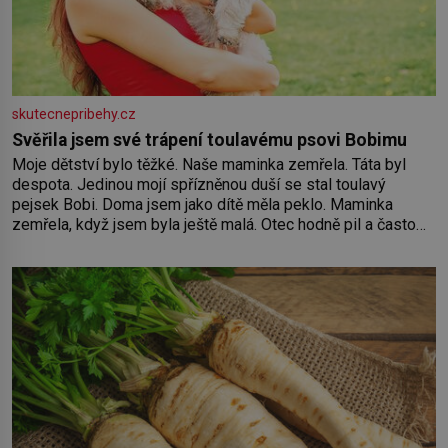
skutecnepribehy.cz
Svěřila jsem své trápení toulavému psovi Bobimu
Moje dětství bylo těžké. Naše maminka zemřela. Táta byl
despota. Jedinou mojí spřízněnou duší se stal toulavý
pejsek Bobi. Doma jsem jako dítě měla peklo. Maminka
zemřela, když jsem byla ještě malá. Otec hodně pil a často
dokázal propít skoro celou výplatu. Čtyři roky jsem chodila
do školy u nás na vesnici. Měli mě tam rádi, protože