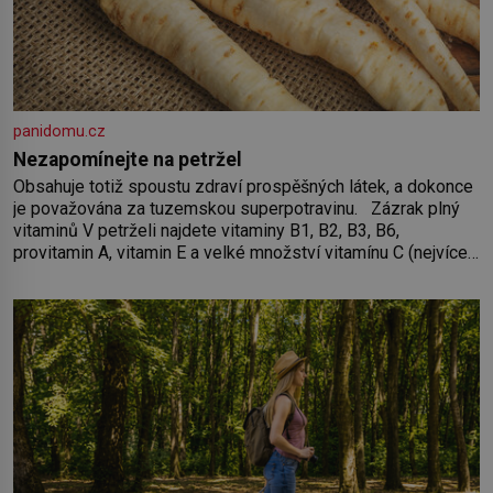
panidomu.cz
Nezapomínejte na petržel
Obsahuje totiž spoustu zdraví prospěšných látek, a dokonce
je považována za tuzemskou superpotravinu. Zázrak plný
vitaminů V petrželi najdete vitaminy B1, B2, B3, B6,
provitamin A, vitamin E a velké množství vitamínu C (nejvíce
ho má nať, dokonce třikrát více než pomeranč, v kořeni je
také, ale je ho desetkrát méně), a kyselinu listovou. Ale