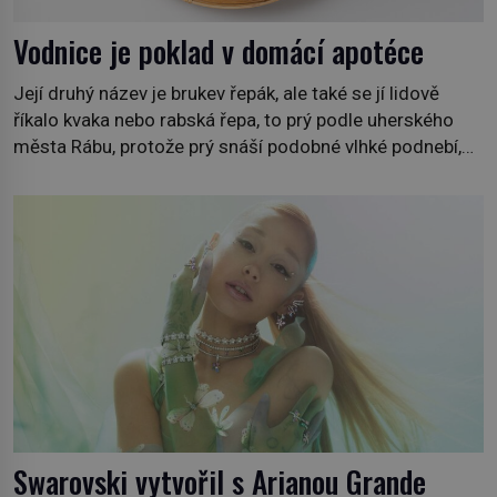
Vodnice je poklad v domácí apotéce
Její druhý název je brukev řepák, ale také se jí lidově
říkalo kvaka nebo rabská řepa, to prý podle uherského
města Rábu, protože prý snáší podobné vlhké podnebí,
jako je tam. Určitě jste se s ní už setkali, třeba na trzích,
někdy i v obchodech. Její bulvy jsou bílé, nahoře někdy
fialové a chutí […]
Swarovski vytvořil s Arianou Grande