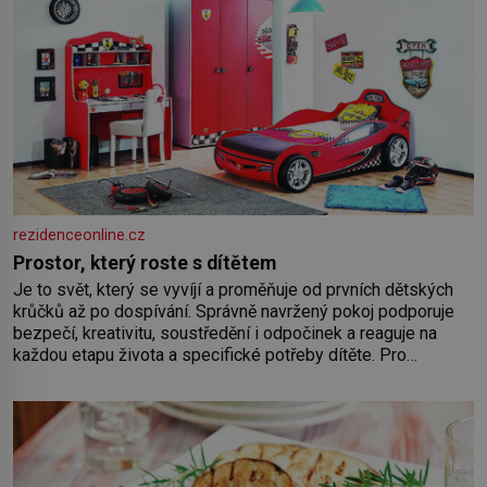
rezidenceonline.cz
Prostor, který roste s dítětem
Je to svět, který se vyvíjí a proměňuje od prvních dětských
krůčků až po dospívání. Správně navržený pokoj podporuje
bezpečí, kreativitu, soustředění i odpočinek a reaguje na
každou etapu života a specifické potřeby dítěte. Pro
nejmenší je klíčová jednoduchost, měkkost a bezpečí, proto
by pokoj miminka měl působit především klidně a útulně.
Předškolní věk je