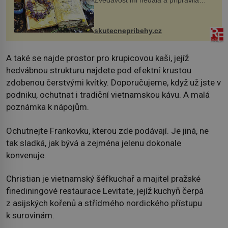
Zvědavost mi nedala a připravila
jsem si z nich lektvar… Zimní pobyt
na chalupě se pro mě vlastní vinou
změnil v děsivý zážitek, na kt...
skutecnepribehy.cz
A také se najde prostor pro krupicovou kaši, jejíž
hedvábnou strukturu najdete pod efektní krustou
zdobenou čerstvými kvítky. Doporučujeme, když už jste v
podniku, ochutnat i tradiční vietnamskou kávu. A malá
poznámka k nápojům.
Ochutnejte Frankovku, kterou zde podávají. Je jiná, ne
tak sladká, jak bývá a zejména jelenu dokonale
konvenuje.
Christian je vietnamský šéfkuchař a majitel pražské
finediningové restaurace Levitate, jejíž kuchyň čerpá
z asijských kořenů a střídmého nordického přístupu
k surovinám.