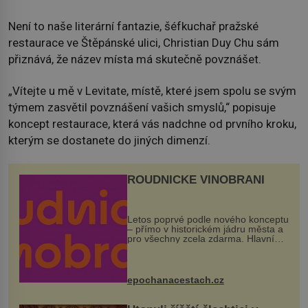
Není to naše literární fantazie, šéfkuchař pražské
restaurace ve Štěpánské ulici, Christian Duy Chu sám
přiznává, že název místa má skutečně povznášet.
„Vítejte u mě v Levitate, místě, které jsem spolu se svým
týmem zasvětil povznášení vašich smyslů,“ popisuje
koncept restaurace, která vás nadchne od prvního kroku,
kterým se dostanete do jiných dimenzí.
ROUDNICKÉ VINOBRANÍ
Letos poprvé podle nového konceptu
– přímo v historickém jádru města a
pro všechny zcela zdarma. Hlavní
program se odehraje na Karlově a
Husově náměstí. Návštěvníci se
mohou těšit na víno, burčák, pes...
epochanacestach.cz