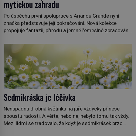
mytickou zahradu
Po úspěchu první spolupráce s Arianou Grande nyní
značka představuje její pokračování. Nová kolekce
propojuje fantazii, přírodu a jemné řemeslné zpracování
do svěžího, prosvětleného designového příběhu. Téměř
třicítka šperků působí hravě a zároveň rafinovaně.
Spolupráce mezi značkou Swarovski a zpěvačkou a
herečkou Arianou Grande vstupuje do nové kapitoly. Po
debutové kolekci, která představila moderní […]
Sedmikráska je léčivka
Nenápadná drobná květinka na jaře vždycky přinese
spoustu radosti. A věřte, nebo ne, nebylo tomu tak vždy.
Mezi lidmi se tradovalo, že když je sedmikrásek brzo
zjara moc, nastane chudoba a hlad, protože bude