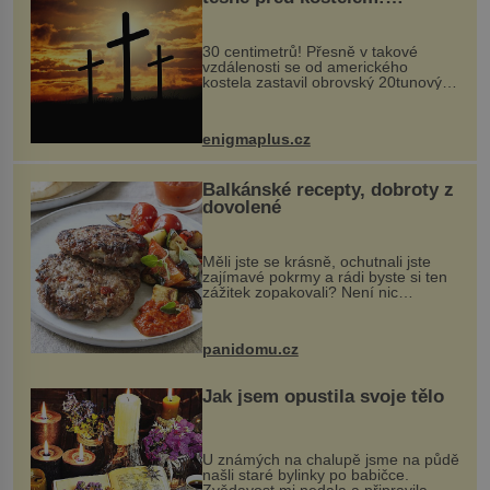
Ochránila ho boží síla?
30 centimetrů! Přesně v takové
vzdálenosti se od amerického
kostela zastavil obrovský 20tunový
balvan, který se v květnu 2014
nečekaně odtrhl od nedaleké skály
při její demolici. Podle místních stojí
enigmaplus.cz
...
Balkánské recepty, dobroty z
dovolené
Měli jste se krásně, ochutnali jste
zajímavé pokrmy a rádi byste si ten
zážitek zopakovali? Není nic
snazšího. Pljeskavica (10 porcí)
Možná jste ji ochutnali na dovolené v
bývalé Jugoslávii, lze ji vi...
panidomu.cz
Jak jsem opustila svoje tělo
U známých na chalupě jsme na půdě
našli staré bylinky po babičce.