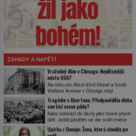
ZÁHADY A NAPĚTÍ
Vražedný dům v Chicagu: Nejděsivější
místo USA?
Na rohu ulic West 63rd Street a South
Wallace Avenue v Chicagu stojí
nenápadná pošta. Nemá žádný speciální
Tragédie v Aberfanu: Předpověděla dívka
nápis ani pamětní desku. A přesto prý
smrtící sesuv půdy?
místní zaměstnanci neradi chodí do
Ráno odchází do školy jako tisíce jiných
sklepa. Právě tady totiž sídlil sériový
dětí. Ještě předtím se ale svěří matce s
vrah H. H. Holmes a také
podivným snem. Ve škole, kterou dobře
nejpropracovanější past na lidi
Upírka z Dunaje: Žena, která chodila po
zná, tentokrát nevidí budovu ani
v dějinách americké kriminalistiky.
vodě