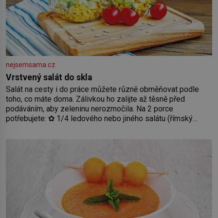
nejsemsama.cz
Vrstvený salát do skla
Salát na cesty i do práce můžete různě obměňovat podle
toho, co máte doma. Zálivkou ho zalijte až těsně před
podáváním, aby zeleninu nerozmočila. Na 2 porce
potřebujete: ✿ 1/4 ledového nebo jiného salátu (římský
salát, polníček…) ✿ 1 malá konzerva kukuřice ✿ ½ okurky ✿
2 rajčata Zálivka: ✿ 4 lžíce olivového oleje ✿ 1 lžíci citronové
šťávy ✿ ½ stroužku