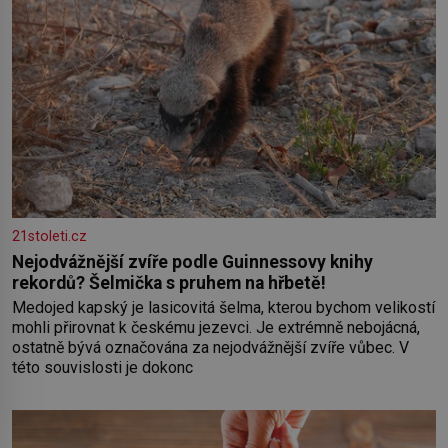
21stoleti.cz
Nejodvážnější zvíře podle Guinnessovy knihy
rekordů? Šelmička s pruhem na hřbetě!
Medojed kapský je lasicovitá šelma, kterou bychom velikostí
mohli přirovnat k českému jezevci. Je extrémně nebojácná,
ostatně bývá označována za nejodvážnější zvíře vůbec. V
této souvislosti je dokonc