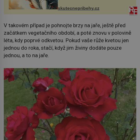
chaloupku, takový domek na severu
Čech, kde jsme si naplánova...
skutecnepribehy.cz
V takovém případ je pohnojte brzy na jaře, ještě před
začátkem vegetačního období, a poté znovu v polovině
léta, kdy poprvé odkvetou. Pokud vaše růže kvetou jen
jednou do roka, stačí, když jim živiny dodáte pouze
jednou, a to na jaře.