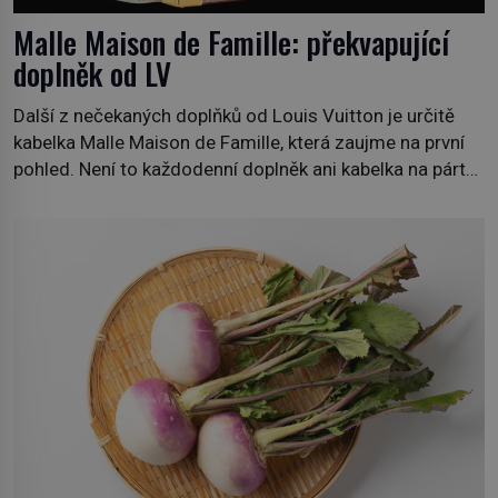
Malle Maison de Famille: překvapující
doplněk od LV
Další z nečekaných doplňků od Louis Vuitton je určitě
kabelka Malle Maison de Famille, která zaujme na první
pohled. Není to každodenní doplněk ani kabelka na párty,
ale symbol tradice a bohaté historie značky. Jde o poctu
Nicolase Ghesquièra rodinnému sídlu Vuittonů na
adrese 18 Rue Louis Vuitton, které bylo postaveno v
roce 1869. […]