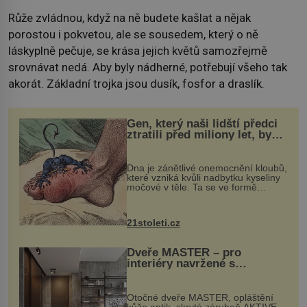
Růže zvládnou, když na ně budete kašlat a nějak
porostou i pokvetou, ale se sousedem, který o ně
láskyplně pečuje, se krása jejich květů samozřejmě
srovnávat nedá. Aby byly nádherné, potřebují všeho tak
akorát. Základní trojka jsou dusík, fosfor a draslík.
Gen, který naši lidští předci
ztratili před miliony let, by
mohl pomoci s léčbou
„nemoci králů“
Dna je zánětlivé onemocnění kloubů,
které vzniká kvůli nadbytku kyseliny
močové v těle. Ta se ve formě
krystalků ukládá v blízkosti kloubů,
nejčastěji přitom postihuje palce na
nohou, a způsobuje bole...
21stoleti.cz
Dveře MASTER – pro
interiéry navržené s
rozumem i vášní!
Otočné dveře MASTER, opláštění