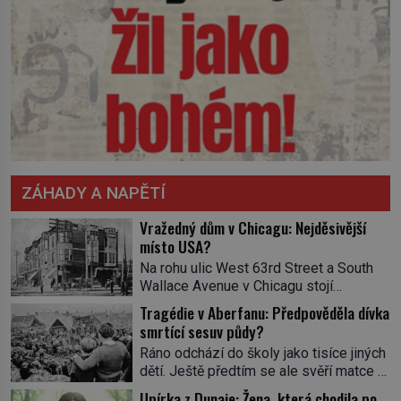
ZÁHADY A NAPĚTÍ
Vražedný dům v Chicagu: Nejděsivější
místo USA?
Na rohu ulic West 63rd Street a South
Wallace Avenue v Chicagu stojí
nenápadná pošta. Nemá žádný speciální
Tragédie v Aberfanu: Předpověděla dívka
nápis ani pamětní desku. A přesto prý
smrtící sesuv půdy?
místní zaměstnanci neradi chodí do
Ráno odchází do školy jako tisíce jiných
sklepa. Právě tady totiž sídlil sériový
dětí. Ještě předtím se ale svěří matce s
vrah H. H. Holmes a také
podivným snem. Ve škole, kterou dobře
nejpropracovanější past na lidi
Upírka z Dunaje: Žena, která chodila po