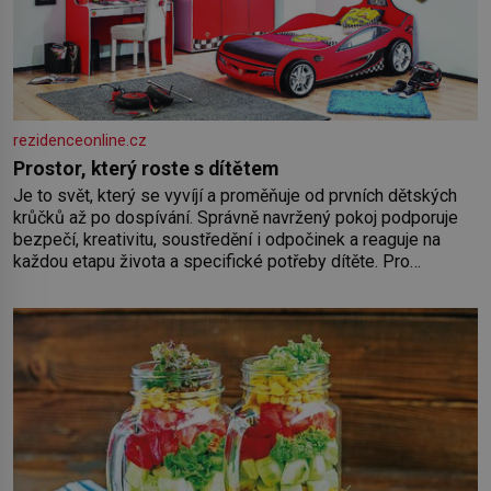
rezidenceonline.cz
Prostor, který roste s dítětem
Je to svět, který se vyvíjí a proměňuje od prvních dětských
krůčků až po dospívání. Správně navržený pokoj podporuje
bezpečí, kreativitu, soustředění i odpočinek a reaguje na
každou etapu života a specifické potřeby dítěte. Pro
nejmenší je klíčová jednoduchost, měkkost a bezpečí, proto
by pokoj miminka měl působit především klidně a útulně.
Předškolní věk je