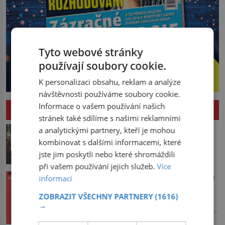
Tyto webové stránky
používají soubory cookie.
K personalizaci obsahu, reklam a analýze
návštěvnosti používáme soubory cookie.
Informace o vašem používání našich
HISTORIE
stránek také sdílíme s našimi reklamními
Pád Maximiliena Robespierra: Zuřivého
a analytickými partnery, kteří je mohou
jakobína nikdo nelitoval?
kombinovat s dalšími informacemi, které
V horké letní noci trpí Robespierre
jste jim poskytli nebo které shromáždili
krutými bolestmi. Zmítá se na lůžku a
při vašem používání jejich služeb.
Více
hlavou mu víří kolotoč myšlenek. Když
Vařila prvorepubliková hospodyně podle
informací
se probere z mdlob, vzpomene si na
sandtnerek?
jednu z pařížských jasnovidek, kterou
ZOBRAZIT VŠECHNY PARTNERY
(1616)
Hospodyně Františka přemítá, co bude
před lety navštívil. Prorokovala mu
→
dneska vařit. Pracuje v rodině pana rady
tragický osud. Tehdy se jí vysmál.
a ten má mlsný jazýček. Zalistuje proto
„Robespierre to dotáhne hodně daleko,“