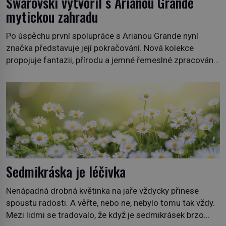
Swarovski vytvořil s Arianou Grande
mytickou zahradu
Po úspěchu první spolupráce s Arianou Grande nyní
značka představuje její pokračování. Nová kolekce
propojuje fantazii, přírodu a jemné řemeslné zpracování
do svěžího, prosvětleného designového příběhu. Téměř
třicítka šperků působí hravě a zároveň rafinovaně.
Spolupráce mezi značkou Swarovski a zpěvačkou a
herečkou Arianou Grande vstupuje do nové kapitoly. Po
debutové kolekci, která představila moderní […]
Sedmikráska je léčivka
Nenápadná drobná květinka na jaře vždycky přinese
spoustu radosti. A věřte, nebo ne, nebylo tomu tak vždy.
Mezi lidmi se tradovalo, že když je sedmikrásek brzo