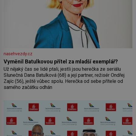
nasehvezdy.cz
Vyměnil Batulkovou přítel za mladší exemplář?
Už nějaký čas se lidé ptali, jestli jsou herečka ze seriálu
Slunečná Dana Batulková (68) a její partner, režisér Ondřej
Zajíc (56), ještě vůbec spolu. Herečka od sebe přítele od
samého začátku odhán