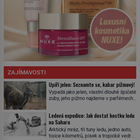
ZAJÍMAVOSTI
Upíří jelen: Seznamte se, kabar pižmový!
Vypadá jako jelen, vlastní dlouhé špičaté
zuby, jeho pižmo najdeme v parfémech
celého světa a narazit na něj je velice
těžké. Tato charakteristika sedí na
Ledová expedice: Jak dostat kostku ledu
jediného zástupce zvířecí říše – kabara
na Saharu
pižmového. V Evropě ho jako první
Arktický mráz, tři tuny ledu, jedno auto,
popíše švédský botanik Carl Linné
tisíce kilometrů, písek a tropické vedro.
(1707–1778), jenže v Asii o něm ví už