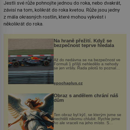
Jestli své růže pohnojíte jednou do roka, nebo dvakrát,
závisí na tom, kolikrát do roka kvetou. Růže jsou jedny
z mála okrasných rostlin, které mohou vykvést i
několikrát do roka.
Na hraně přežití. Když se
bezpečnost teprve hledala
Až do nedávna se na bezpečnost ve
Formuli 1 příliš nehledělo a nehody
se jen vršily. Řada pilotů to poznala
na vlastní kůži, často s trvalými
následky nebo bohužel i ztrátou
života. Dnes nepochopiteln...
epochaplus.cz
Obraz s andělem chrání náš
dům
Ten obraz byl kýč, se kterým jsme se
nechtěli nikomu chlubit. Rychle jsme
ho ale vraceli na jeho místo. S
manželem Vaškem jsme si pořídili