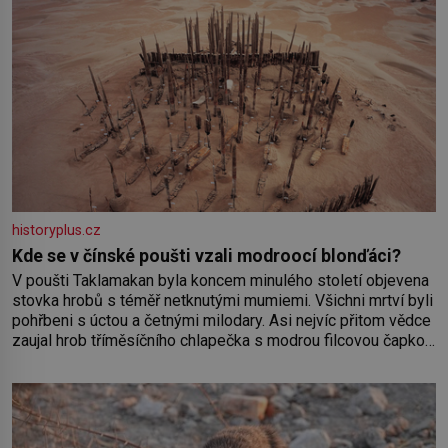
historyplus.cz
Kde se v čínské poušti vzali modroocí blonďáci?
V poušti Taklamakan byla koncem minulého století objevena
stovka hrobů s téměř netknutými mumiemi. Všichni mrtví byli
pohřbeni s úctou a četnými milodary. Asi nejvíc přitom vědce
zaujal hrob tříměsíčního chlapečka s modrou filcovou čapkou,
z níž se draly blonďaté vlásky. Fakt, že jsou těla dávných lidí
nesmírně dobře zachovalá, přičítají odborníci zdejším
klimatickým podmínkám. Sucho, prosolené písky a extrémně