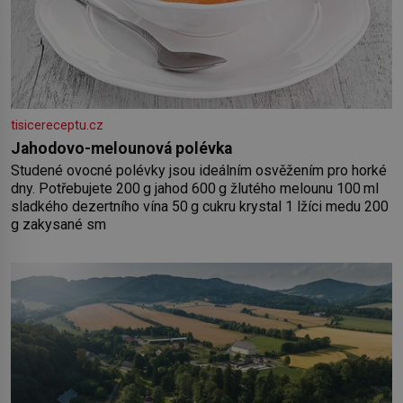
tisicereceptu.cz
Jahodovo-melounová polévka
Studené ovocné polévky jsou ideálním osvěžením pro horké
dny. Potřebujete 200 g jahod 600 g žlutého melounu 100 ml
sladkého dezertního vína 50 g cukru krystal 1 lžíci medu 200
g zakysané sm