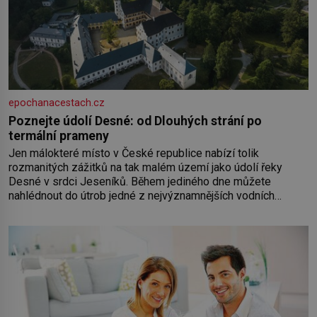
epochanacestach.cz
Poznejte údolí Desné: od Dlouhých strání po
termální prameny
Jen málokteré místo v České republice nabízí tolik
rozmanitých zážitků na tak malém území jako údolí řeky
Desné v srdci Jeseníků. Během jediného dne můžete
nahlédnout do útrob jedné z nejvýznamnějších vodních
elektráren v Evropě, vydat se na horské hřebeny, projet se na
koloběžce a den zakončit poznáváním památek ve Velkých
Losinách nebo v termálním