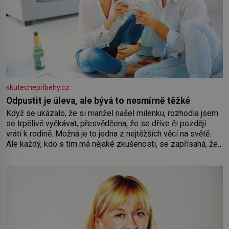
skutecnepribehy.cz
Odpustit je úleva, ale bývá to nesmírně těžké
Když se ukázalo, že si manžel našel milenku, rozhodla jsem
se trpělivě vyčkávat, přesvědčena, že se dříve či později
vrátí k rodině. Možná je to jedna z nejtěžších věcí na světě.
Ale každý, kdo s tím má nějaké zkušenosti, se zapřísahá, že
pokud odpustíte, znatelně se vám uleví. Když se ke mně
doneslo, že si manžel pořídil milenku,