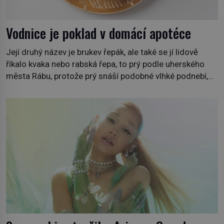
Vodnice je poklad v domácí apotéce
Její druhý název je brukev řepák, ale také se jí lidově
říkalo kvaka nebo rabská řepa, to prý podle uherského
města Rábu, protože prý snáší podobné vlhké podnebí,
jako je tam. Určitě jste se s ní už setkali, třeba na trzích,
někdy i v obchodech. Její bulvy jsou bílé, nahoře někdy
fialové a chutí […]