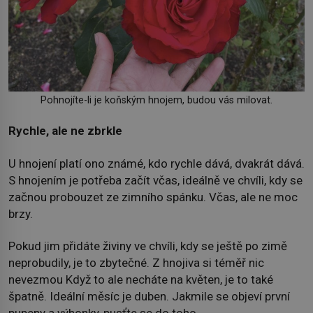
Pohnojíte-li je koňským hnojem, budou vás milovat.
Rychle, ale ne zbrkle
U hnojení platí ono známé, kdo rychle dává, dvakrát dává.
S hnojením je potřeba začít včas, ideálně ve chvíli, kdy se
začnou probouzet ze zimního spánku. Včas, ale ne moc
brzy.
Pokud jim přidáte živiny ve chvíli, kdy se ještě po zimě
neprobudily, je to zbytečné. Z hnojiva si téměř nic
nevezmou Když to ale necháte na květen, je to také
špatně. Ideální měsíc je duben. Jakmile se objeví první
pupeny a výhonky, pusťte se do toho.