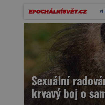
VĚ
Sexuální radová
krvavý boj o sa