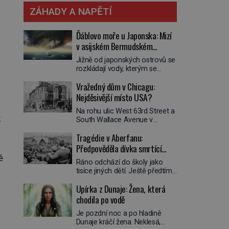
ZÁHADY A NAPĚTÍ
Ďáblovo moře u Japonska: Mizí
v asijském Bermudském
trojúhelníku lodě ve spárech
Jižně od japonských ostrovů se
neznámé síly?
rozkládají vody, kterým se
přezdívá Ďáblovo moře. Vypráví
Vražedný dům v Chicagu:
se o lodích mizejících beze
stopy, podivných světlech,
Nejděsivější místo USA?
zrádných proudech i mořských
Na rohu ulic West 63rd Street a
dracích, kteří měli tyto končiny
k
South Wallace Avenue v
střežit už v dávných legendách.
Chicagu stojí nenápadná pošta.
Je tichomořský Dračí
Tragédie v Aberfanu:
Nemá žádný speciální nápis ani
trojúhelník skutečně prokletým
pamětní desku. A přesto prý
Předpověděla dívka smrtící
místem, nebo se zde jen
místní zaměstnanci neradi
nebezpečná příroda proměnila
sesuv půdy?
ě
Ráno odchází do školy jako
chodí do sklepa. Právě tady
v jednu z nejpůsobivějších
tisíce jiných dětí. Ještě předtím
totiž sídlil sériový vrah H. H.
námořních záhad? […]
se ale svěří matce s podivným
Holmes a také
Upírka z Dunaje: Žena, která
snem. Ve škole, kterou dobře
nejpropracovanější past na lidi
zná, tentokrát nevidí budovu ani
chodila po vodě
v dějinách americké
spolužáky. Místo nich se před ní
kriminalistiky. Herman Webster
Je pozdní noc a po hladině
tyčí cosi temného. O několik
Mudgett (1861–1896) přijíždí […]
Dunaje kráčí žena. Neklesá,
hodin později je mrtvá. Mohla