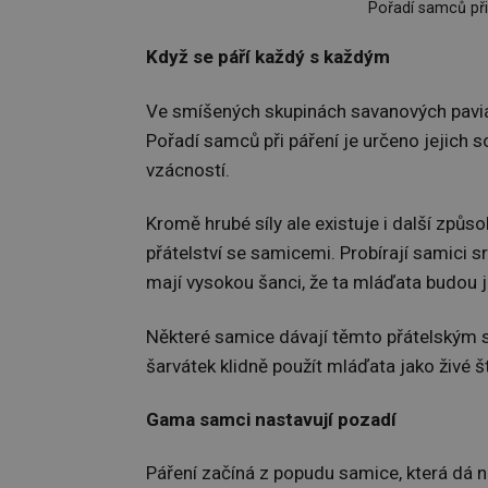
Pořadí samců při
Když se páří každý s každým
Ve smíšených skupinách savanových paviá
Pořadí samců při páření je určeno jejich
vzácností.
Kromě hrubé síly ale existuje i další způsob
přátelství se samicemi. Probírají samici s
mají vysokou šanci, že ta mláďata budou j
Některé samice dávají těmto přátelským 
šarvátek klidně použít mláďata jako živé št
Gama samci nastavují pozadí
Páření začíná z popudu samice, která dá n