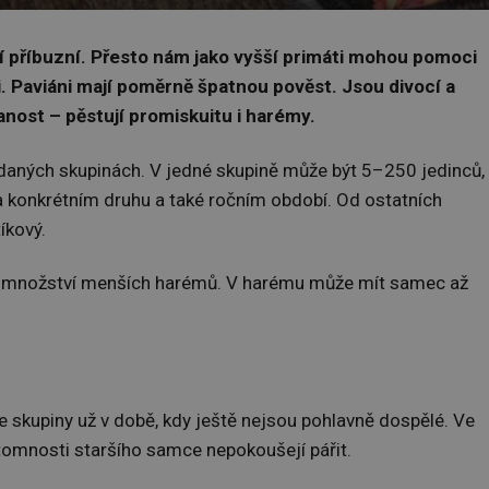
žší příbuzní. Přesto nám jako vyšší primáti mohou pomoci
dci. Paviáni mají poměrně špatnou pověst. Jsou divocí a
zanost – pěstují promiskuitu i harémy.
ádaných skupinách. V jedné skupině může být 5–250 jedinců,
 na konkrétním druhu a také ročním období. Od ostatních
íkový.
h z množství menších harémů. V harému může mít samec až
 skupiny už v době, kdy ještě nejsou pohlavně dospělé. Ve
přítomnosti staršího samce nepokoušejí pářit.