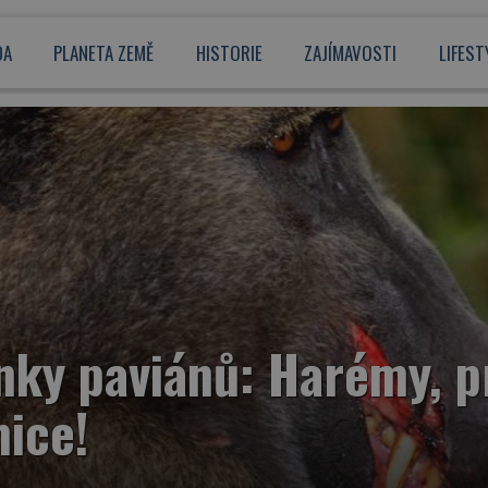
DA
PLANETA ZEMĚ
HISTORIE
ZAJÍMAVOSTI
LIFEST
nky paviánů: Harémy, p
mice!