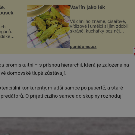
še.
Vavřín jako lék
kousek
Všichni ho známe, císařové,
vítězové i umělci si jím zdobili
ích
skráně, kuchařky bez něj
orgánů.
neuvaří, a to ještě nevíte, že
lidské
bobkový list může výrazně
gán za
zmírnit některé naše neduhy.
t
panidomu.cz
Obsahuje v malém množství
 co když
ně...
mám...
u promiskuitní – s přísnou hierarchií, která je založena na
své domovské tlupě zůstávají.
otenciální konkurenty, mladší samce po pubertě, a staré
ti predátorů. O přijetí cizího samce do skupiny rozhodují