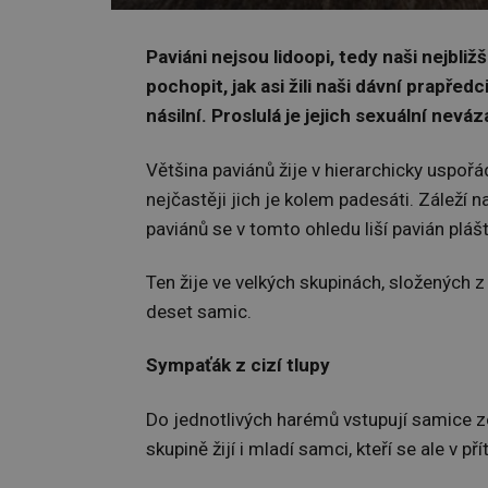
Paviáni nejsou lidoopi, tedy naši nejbli
pochopit, jak asi žili naši dávní prapře
násilní. Proslulá je jejich sexuální nevá
Většina paviánů žije v hierarchicky uspoř
nejčastěji jich je kolem padesáti. Záleží
paviánů se v tomto ohledu liší pavián plášt
Ten žije ve velkých skupinách, složenýc
deset samic.
Sympaťák z cizí tlupy
Do jednotlivých harémů vstupují samice ze
skupině žijí i mladí samci, kteří se ale v 