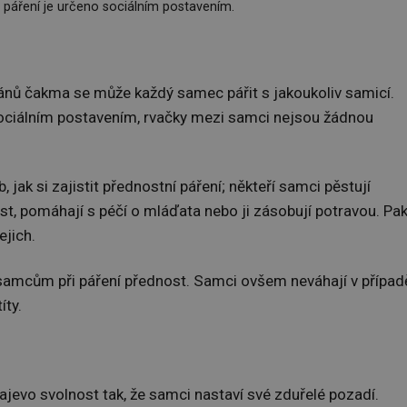
 páření je určeno sociálním postavením.
nů čakma se může každý samec pářit s jakoukoliv samicí.
 sociálním postavením, rvačky mezi samci nejsou žádnou
, jak si zajistit přednostní páření; někteří samci pěstují
rst, pomáhají s péčí o mláďata nebo ji zásobují potravou. Pa
ejich.
samcům při páření přednost. Samci ovšem neváhají v případ
íty.
ajevo svolnost tak, že samci nastaví své zduřelé pozadí.