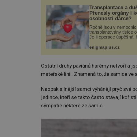
Transplantace a du
Přenesly orgány i 
osobnosti dárce?
Ročně jsou v nemocnic
transplantovány tisíce 
Je-li operace úspěšná, 
tělo přijme darovaný or
své a pacient může vés
enigmaplus.cz
plnohodnotný život. Ale
při transplantaci nepřijí
Ostatní druhy paviánů harémy netvoří a jso
mateřské linii. Znamená to, že samice ve 
Naopak silnější samci vyhánějí pryč své p
jedince, kteří se takto často stávají kořis
sympatie některé ze samic.