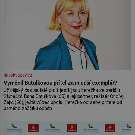
nasehvezdy.cz
Vyměnil Batulkovou přítel za mladší exemplář?
Už nějaký čas se lidé ptali, jestli jsou herečka ze seriálu
Slunečná Dana Batulková (68) a její partner, režisér Ondřej
Zajíc (56), ještě vůbec spolu. Herečka od sebe přítele od
samého začátku odhán