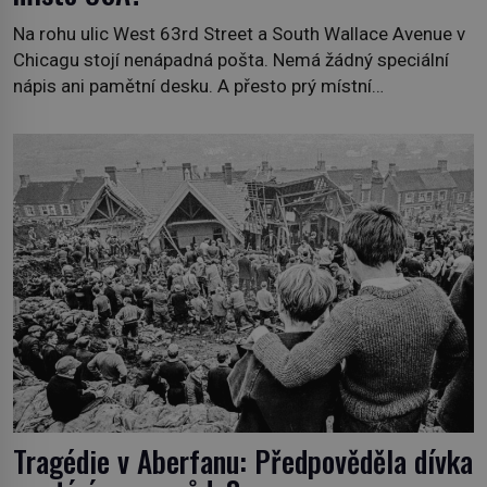
Na rohu ulic West 63rd Street a South Wallace Avenue v
Chicagu stojí nenápadná pošta. Nemá žádný speciální
nápis ani pamětní desku. A přesto prý místní
zaměstnanci neradi chodí do sklepa. Právě tady totiž
sídlil sériový vrah H. H. Holmes a také nejpropracovanější
past na lidi v dějinách americké kriminalistiky. Herman
Webster Mudgett (1861–1896) přijíždí […]
Tragédie v Aberfanu: Předpověděla dívka