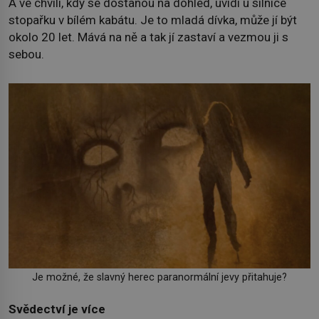
A ve chvíli, kdy se dostanou na dohled, uvidí u silnice
stopařku v bílém kabátu. Je to mladá dívka, může jí být
okolo 20 let. Mává na ně a tak jí zastaví a vezmou ji s
sebou.
Je možné, že slavný herec paranormální jevy přitahuje?
Svědectví je více