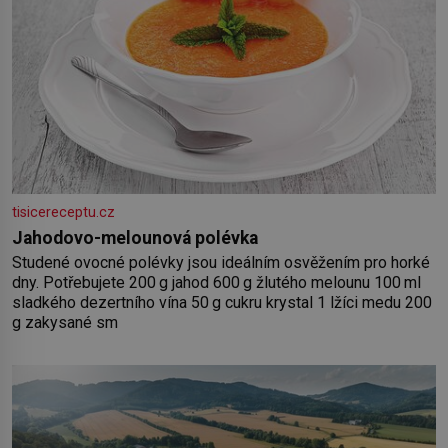
tisicereceptu.cz
Jahodovo-melounová polévka
Studené ovocné polévky jsou ideálním osvěžením pro horké
dny. Potřebujete 200 g jahod 600 g žlutého melounu 100 ml
sladkého dezertního vína 50 g cukru krystal 1 lžíci medu 200
g zakysané sm