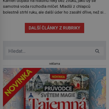
Kámen dopadl na hladinu řeky bez zvuku, jako by se
samotná voda rozhodla mlčet. Mladší z chlapců
bolestně strhl ruku, ale další úder ho zasáhl dříve, než si
vůbec uvědomil pohyb: tiše, nelidsky přesně. „Odkud…?“
zachrčel starší student, ale v houštině na břehu nebyl
DALŠÍ ČLÁNKY Z RUBRIKY
nikdo, kdo by po nich mohl cokoliv házet. A když se […]
reklama