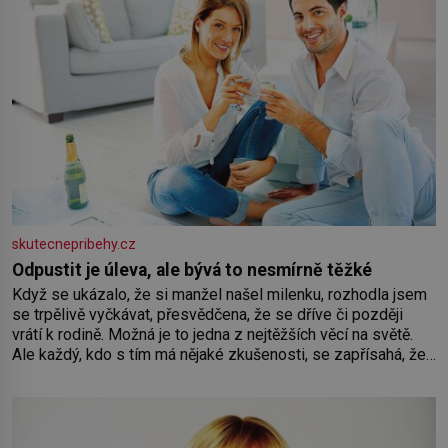
skutecnepribehy.cz
Odpustit je úleva, ale bývá to nesmírně těžké
Když se ukázalo, že si manžel našel milenku, rozhodla jsem
se trpělivě vyčkávat, přesvědčena, že se dříve či později
vrátí k rodině. Možná je to jedna z nejtěžších věcí na světě.
Ale každý, kdo s tím má nějaké zkušenosti, se zapřísahá, že
pokud odpustíte, znatelně se vám uleví. Když se ke mně
doneslo, že si manžel pořídil milenku,