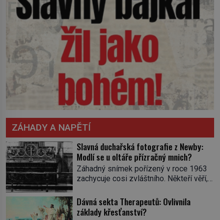
ZÁHADY A NAPĚTÍ
Slavná duchařská fotografie z Newby:
Modlí se u oltáře přízračný mnich?
Záhadný snímek pořízený v roce 1963
zachycuje cosi zvláštního. Někteří věří,
že poloprůhledná postava stojící u
oltáře je duch mnicha ze 16. století s
Dávná sekta Therapeutů: Ovlivnila
bílým závojem přes obličej, který
základy křesťanství?
pravděpodobně zakrývá lepru nebo jiné