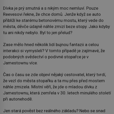
Dívka je prý smutná a s nikým moc nemluví. Pouze
Reevesovi řekne, že chce domů. Jenže když se auto
přiblíží ke starému betonovému mostu, který vede do
města, děvče údajně náhle zmizí beze stopy. Jako kdyby
tu ani nikdy nebylo. Byl to jen přelud?
Zase mělo hned několik lidí bujnou fantazii a celou
interakci si vymysleli? V tomto případě je zajímavé, že
podobných svědectví o podivné stopařce je v
Jamestownu více.
Čas o času se zde objeví nějaký cestovatel, který tvrdí,
že vezl do města stopařku a ta mu přes před mostem
náhle zmizela. Místní věří, že jde o mladou dívku z
Jamestownu, která zemřela v 30. letech minulého století
při autonehodě.
Jen stará pověst bez reálného základu? Nebo se snad