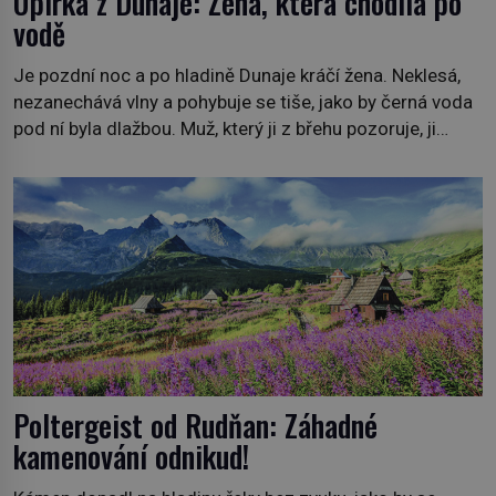
Upírka z Dunaje: Žena, která chodila po
vodě
Je pozdní noc a po hladině Dunaje kráčí žena. Neklesá,
nezanechává vlny a pohybuje se tiše, jako by černá voda
pod ní byla dlažbou. Muž, který ji z břehu pozoruje, ji
údajně poznává, jenže Ruža Vlajna má být v tu chvíli
mrtvá celé století. Vesnice Kisiljevo v severovýchodním
Srbsku má s upíry nevyřízené účty. […]
Poltergeist od Rudňan: Záhadné
kamenování odnikud!