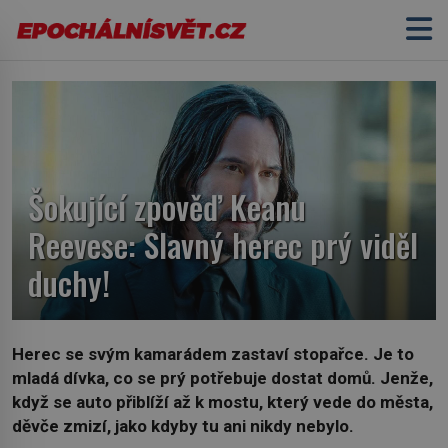
Šokující zpověď Keanu
Reevese: Slavný herec prý viděl
duchy!
Herec se svým kamarádem zastaví stopařce. Je to
mladá dívka, co se prý potřebuje dostat domů. Jenže,
když se auto přiblíží až k mostu, který vede do města,
děvče zmizí, jako kdyby tu ani nikdy nebylo.