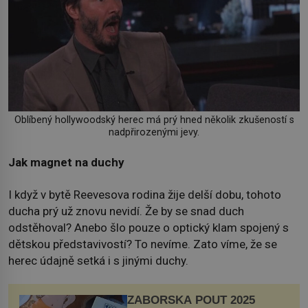
Oblíbený hollywoodský herec má prý hned několik zkušeností s
nadpřirozenými jevy.
Jak magnet na duchy
I když v bytě Reevesova rodina žije delší dobu, tohoto
ducha prý už znovu nevidí. Že by se snad duch
odstěhoval? Anebo šlo pouze o optický klam spojený s
dětskou představivostí? To nevíme. Zato víme, že se
herec údajně setká i s jinými duchy.
ZÁBOŘSKÁ POUŤ 2025