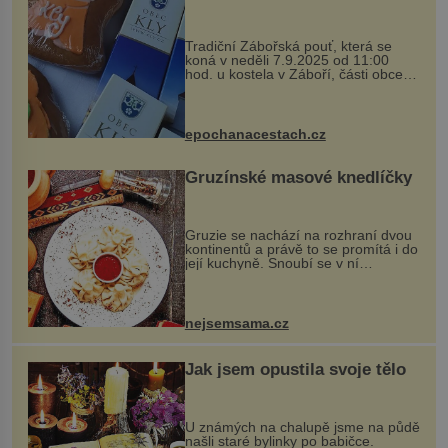
Tradiční Zábořská pouť, která se
koná v neděli 7.9.2025 od 11:00
hod. u kostela v Záboří, části obce
Kly u Mělníka. V programu naleznete
komentovanou prohlídku kostela,
dobovou hudbu, řemesla, atrakce...
epochanacestach.cz
Gruzínské masové knedlíčky
Gruzie se nachází na rozhraní dvou
kontinentů a právě to se promítá i do
její kuchyně. Snoubí se v ní
evropské a asijské chutě a díky tomu
vznikají rozmanité a chuťově bohaté
pokrmy, které rozhodně st...
nejsemsama.cz
Jak jsem opustila svoje tělo
U známých na chalupě jsme na půdě
našli staré bylinky po babičce.