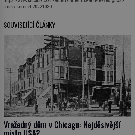
https://www.ladbible.com/entertainment/keanu-reeves-ghost-
jimmy-kimmel-20221030
SOUVISEJÍCÍ ČLÁNKY
Vražedný dům v Chicagu: Nejděsivější
místo USA?