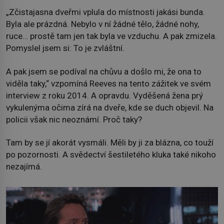
„Zčistajasna dveřmi vplula do místnosti jakási bunda.
Byla ale prázdná. Nebylo v ní žádné tělo, žádné nohy,
ruce… prostě tam jen tak byla ve vzduchu. A pak zmizela.
Pomyslel jsem si: To je zvláštní.
A pak jsem se podíval na chůvu a došlo mi, že ona to
viděla taky,“ vzpomíná Reeves na tento zážitek ve svém
interview z roku 2014. A opravdu. Vyděšená žena prý
vykulenýma očima zírá na dveře, kde se duch objevil. Na
policii však nic neoznámí. Proč taky?
Tam by se jí akorát vysmáli. Měli by ji za blázna, co touží
po pozornosti. A svědectví šestiletého kluka také nikoho
nezajímá.