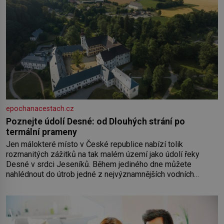
epochanacestach.cz
Poznejte údolí Desné: od Dlouhých strání po
termální prameny
Jen málokteré místo v České republice nabízí tolik
rozmanitých zážitků na tak malém území jako údolí řeky
Desné v srdci Jeseníků. Během jediného dne můžete
nahlédnout do útrob jedné z nejvýznamnějších vodních
elektráren v Evropě, vydat se na horské hřebeny, projet se na
koloběžce a den zakončit poznáváním památek ve Velkých
Losinách nebo v termálním