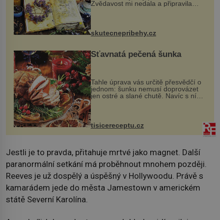
Zvědavost mi nedala a připravila
jsem si z nich lektvar… Zimní pobyt
na chalupě se pro mě vlastní vinou
změnil v děsivý zážitek, na kt...
skutecnepribehy.cz
Šťavnatá pečená šunka
Tahle úprava vás určitě přesvědčí o
jednom: šunku nemusí doprovázet
jen ostré a slané chutě. Navíc s ní
nakrmíte poměrně hodně hladových
krků. Ingredience sádlo 3 kg šunky
vcelku 3 stroužky česneku hl...
tisicereceptu.cz
Jestli je to pravda, přitahuje mrtvé jako magnet. Další
paranormální setkání má proběhnout mnohem později.
Reeves je už dospělý a úspěšný v Hollywoodu. Právě s
kamarádem jede do města Jamestown v americkém
státě Severní Karolína.