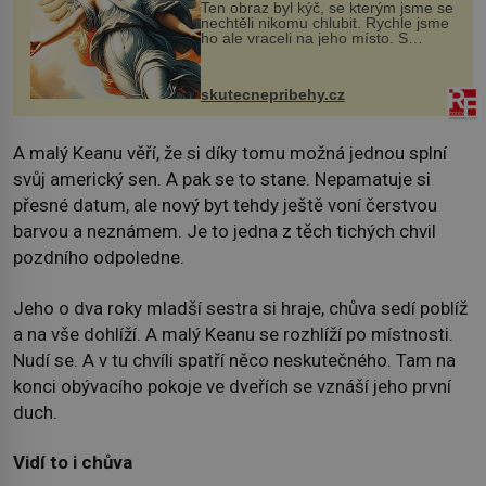
Ten obraz byl kýč, se kterým jsme se
nechtěli nikomu chlubit. Rychle jsme
ho ale vraceli na jeho místo. S
manželem Vaškem jsme si pořídili
chaloupku, takový domek na severu
Čech, kde jsme si naplánova...
skutecnepribehy.cz
A malý Keanu věří, že si díky tomu možná jednou splní
svůj americký sen. A pak se to stane. Nepamatuje si
přesné datum, ale nový byt tehdy ještě voní čerstvou
barvou a neznámem. Je to jedna z těch tichých chvil
pozdního odpoledne.
Jeho o dva roky mladší sestra si hraje, chůva sedí poblíž
a na vše dohlíží. A malý Keanu se rozhlíží po místnosti.
Nudí se. A v tu chvíli spatří něco neskutečného. Tam na
konci obývacího pokoje ve dveřích se vznáší jeho první
duch.
Vidí to i chůva