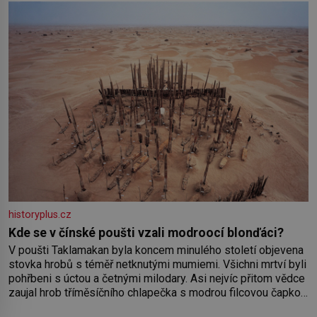
historyplus.cz
Kde se v čínské poušti vzali modroocí blonďáci?
V poušti Taklamakan byla koncem minulého století objevena
stovka hrobů s téměř netknutými mumiemi. Všichni mrtví byli
pohřbeni s úctou a četnými milodary. Asi nejvíc přitom vědce
zaujal hrob tříměsíčního chlapečka s modrou filcovou čapkou,
z níž se draly blonďaté vlásky. Fakt, že jsou těla dávných lidí