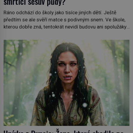
smrtící sesuv půdy?
Ráno odchází do školy jako tisíce jiných dětí. Ještě
předtím se ale svěří matce s podivným snem. Ve škole,
kterou dobře zná, tentokrát nevidí budovu ani spolužáky.
Místo nich se před ní tyčí cosi temného. O několik hodin
později je mrtvá. Mohla devítiletá Zahlédla vlastní
osud? Dne 21. října 1966 se velšská vesnice Aberfan […]