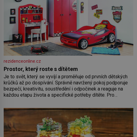
rezidenceonline.cz
Prostor, který roste s dítětem
Je to svět, který se vyvíjí a proměňuje od prvních dětských
krůčků až po dospívání. Správně navržený pokoj podporuje
bezpečí, kreativitu, soustředění i odpočinek a reaguje na
každou etapu života a specifické potřeby dítěte. Pro
nejmenší je klíčová jednoduchost, měkkost a bezpečí, proto
by pokoj miminka měl působit především klidně a útulně.
Předškolní věk je