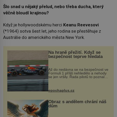
Šlo snad u nějaký přelud, nebo třeba ducha, který
věčně bloudí krajinou?
Když je hollywoodskému herci
Keanu
Reevesovi
(*1964) sotva šest let, jeho rodina se přestěhuje z
Austrálie do amerického města New York.
Na hraně přežití. Když se
bezpečnost teprve hledala
Až do nedávna se na bezpečnost ve
Formuli 1 příliš nehledělo a nehody
se jen vršily. Řada pilotů to poznala
na vlastní kůži, často s trvalými
následky nebo bohužel i ztrátou
života. Dnes nepochopiteln...
epochaplus.cz
Obraz s andělem chrání náš
dům