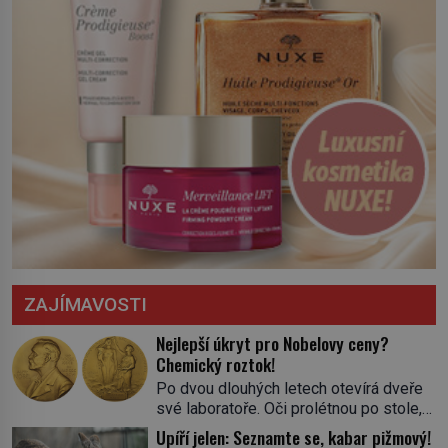
ZAJÍMAVOSTI
Nejlepší úkryt pro Nobelovy ceny?
Chemický roztok!
Po dvou dlouhých letech otevírá dveře
své laboratoře. Oči prolétnou po stole,
aby pak ulpěly na regálu, kde se nachází
Upíří jelen: Seznamte se, kabar pižmový!