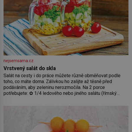
nejsemsama.cz
Vrstvený salát do skla
Salát na cesty i do práce můžete různě obměňovat podle
toho, co máte doma. Zálivkou ho zalijte až těsně před
podáváním, aby zeleninu nerozmočila. Na 2 porce
potřebujete: ✿ 1/4 ledového nebo jiného salátu (římský
salát, polníček…) ✿ 1 malá konzerva kukuřice ✿ ½ okurky ✿
2 rajčata Zálivka: ✿ 4 lžíce olivového oleje ✿ 1 lžíci citronové
šťávy ✿ ½ stroužku