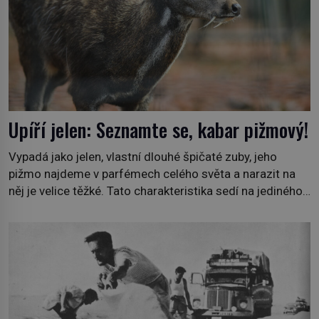
Upíří jelen: Seznamte se, kabar pižmový!
Vypadá jako jelen, vlastní dlouhé špičaté zuby, jeho
pižmo najdeme v parfémech celého světa a narazit na
něj je velice těžké. Tato charakteristika sedí na jediného
zástupce zvířecí říše – kabara pižmového. V Evropě ho
jako první popíše švédský botanik Carl Linné (1707–
1778), jenže v Asii o něm ví už celá staletí. Zvíře
připomíná jelena, v kohoutku dosahuje […]