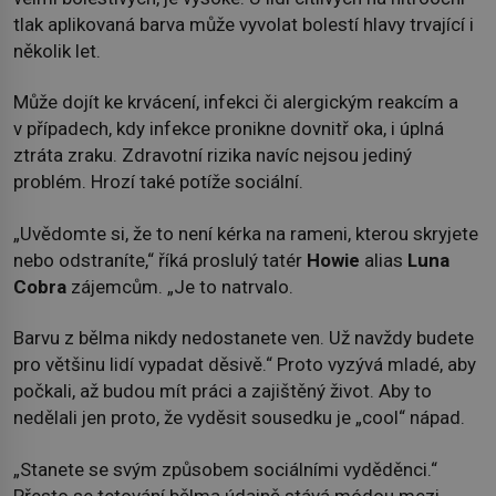
tlak aplikovaná barva může vyvolat bolestí hlavy trvající i
několik let.
Může dojít ke krvácení, infekci či alergickým reakcím a
v případech, kdy infekce pronikne dovnitř oka, i úplná
ztráta zraku. Zdravotní rizika navíc nejsou jediný
problém. Hrozí také potíže sociální.
„Uvědomte si, že to není kérka na rameni, kterou skryjete
nebo odstraníte,“ říká proslulý tatér
Howie
alias
Luna
Cobra
zájemcům. „Je to natrvalo.
Barvu z bělma nikdy nedostanete ven. Už navždy budete
pro většinu lidí vypadat děsivě.“ Proto vyzývá mladé, aby
počkali, až budou mít práci a zajištěný život. Aby to
nedělali jen proto, že vyděsit sousedku je „cool“ nápad.
„Stanete se svým způsobem sociálními vyděděnci.“
Přesto se tetování bělma údajně stává módou mezi