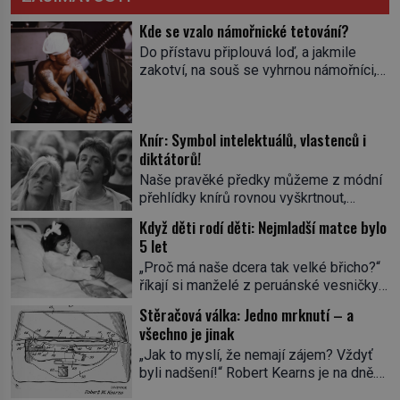
Kde se vzalo námořnické tetování?
Do přístavu připlouvá loď, a jakmile
zakotví, na souš se vyhrnou námořníci,
aby utišili žízeň i chtíč. Jdou oním
zvláštním houpavým krokem. A kdyby je
někdo nepoznal podle toho, napoví mu
Knír: Symbol intelektuálů, vlastenců i
potetované paže. Námořnická kérka je
diktátorů!
totiž něco jako uniforma. Tetování jako
takové má velmi hlubokou minulost.
Naše pravěké předky můžeme z módní
Tetovaný je už pračlověk Ötzi, který
přehlídky knírů rovnou vyškrtnout,
zemřel […]
protože historici se shodují, že za
Když děti rodí děti: Nejmladší matce bylo
jedním z nejstarších knírů musíme až do
5 let
starověkého Egypta. Najdeme ho na
„Proč má naše dcera tak velké břicho?“
soše egyptského prince Rahotepa, jenž
říkají si manželé z peruánské vesničky
žil ve 26. století před naším
Ticrapo a raději vezmou malou Linu do
letopočtem! Není to ale něco obvyklého,
Stěračová válka: Jedno mrknutí – a
nemocnice. Nemá ale v břiše nádor, jak
proto právě obyvatelé ze stínu pyramid
všechno je jinak
se obávali, ale sedmiměsíční plod! Ve
dbají na hygienu a kompletně holí […]
„Jak to myslí, že nemají zájem? Vždyť
věku 5 let, 7 měsíců a 21 dnů porodí
byli nadšení!“ Robert Kearns je na dně.
Lina Medina (*1933) císařským řezem
Automobilka právě odmítla jeho inovaci
syna. Je 14. května 1939 a malá