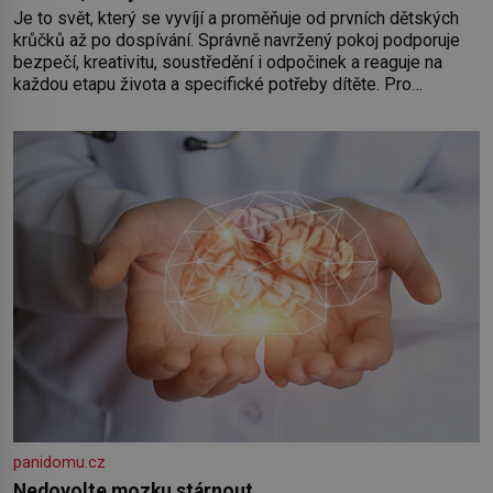
Je to svět, který se vyvíjí a proměňuje od prvních dětských
krůčků až po dospívání. Správně navržený pokoj podporuje
bezpečí, kreativitu, soustředění i odpočinek a reaguje na
každou etapu života a specifické potřeby dítěte. Pro
nejmenší je klíčová jednoduchost, měkkost a bezpečí, proto
by pokoj miminka měl působit především klidně a útulně.
Předškolní věk je
panidomu.cz
Nedovolte mozku stárnout