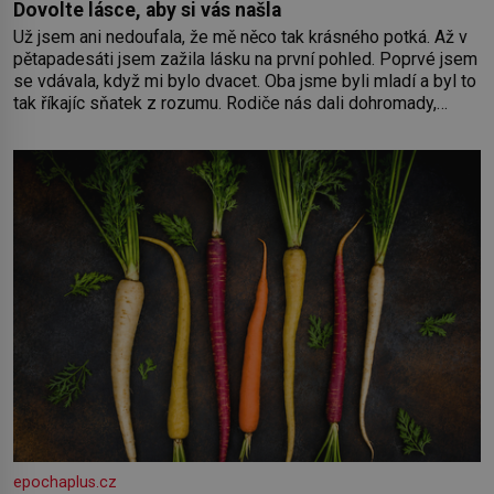
Dovolte lásce, aby si vás našla
Už jsem ani nedoufala, že mě něco tak krásného potká. Až v
pětapadesáti jsem zažila lásku na první pohled. Poprvé jsem
se vdávala, když mi bylo dvacet. Oba jsme byli mladí a byl to
tak říkajíc sňatek z rozumu. Rodiče nás dali dohromady,
Toník byl dobře zaopatřený mladý muž. Manželství nám
oběma moc nesvědčilo, brzy jsme zjistili, že
epochaplus.cz