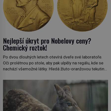
Nejlepší úkryt pro Nobelovy ceny?
Chemický roztok!
Po dvou dlouhých letech otevírá dveře své laboratoře.
Oči prolétnou po stole, aby pak ulpěly na regálu, kde se
nachází všemožné látky. Hledá žluto-oranžovou tekutinu,
jakmile ji zahlédne, nesmírně se mu uleví. Teď může svůj
plán dokončit. Pod termínem aqua regia se skrývá
směs s názvem lučavka královská. Svůj přídomek nemá
pro nic za nic, […]