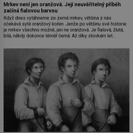
Mrkev není jen oranžová. Její neuvěřitelný příběh
začíná fialovou barvou
Když dnes vytáhneme ze země mrkev, většina z nás
očekává sytě oranžový kořen. Jenže po většinu své historie
je mrkev všechno možné, jen ne oranžová. Je fialová, žlutá,
bílá, někdy dokonce téměř černá. Až díky stovkám let
pečlivého šlechtění se z ní stává zelenina, bez které si
českou zahradu ani nedokážeme představit. Její příběh je