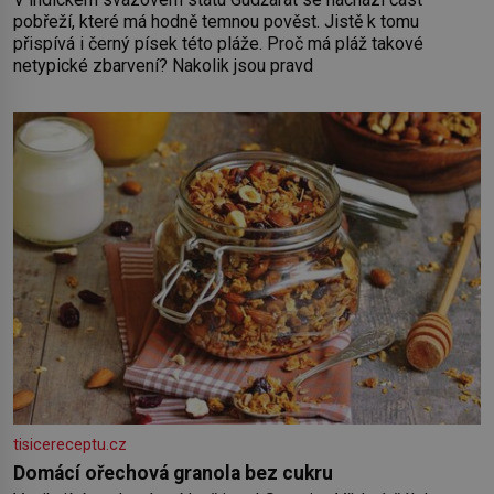
pobřeží, které má hodně temnou pověst. Jistě k tomu
přispívá i černý písek této pláže. Proč má pláž takové
netypické zbarvení? Nakolik jsou pravd
tisicereceptu.cz
Domácí ořechová granola bez cukru