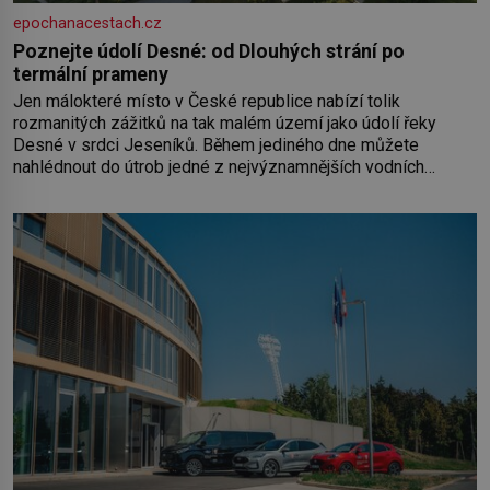
epochanacestach.cz
Poznejte údolí Desné: od Dlouhých strání po
termální prameny
Jen málokteré místo v České republice nabízí tolik
rozmanitých zážitků na tak malém území jako údolí řeky
Desné v srdci Jeseníků. Během jediného dne můžete
nahlédnout do útrob jedné z nejvýznamnějších vodních
elektráren v Evropě, vydat se na horské hřebeny, projet se na
koloběžce a den zakončit poznáváním památek ve Velkých
Losinách nebo v termálním