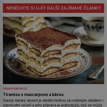
NENECHTE SI UJÍT DALŠÍ ZAJÍMAVÉ ČLÁNKY
nejsemsama.cz
Tiramisu s mascarpone a kávou
Slavný italský dezert je ideální tečkou za rodinným obědem i
slavnostní večeří a jeho příprava je jednodušší, než se může