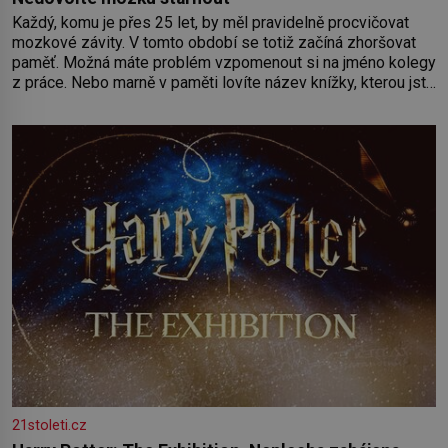
Každý, komu je přes 25 let, by měl pravidelně procvičovat
mozkové závity. V tomto období se totiž začíná zhoršovat
paměť. Možná máte problém vzpomenout si na jméno kolegy
z práce. Nebo marně v paměti lovíte název knížky, kterou jste
nedávno přečetli. Je to opravdu tak, s věkem jako kdyby se
paměť rozhodla stávkovat. Cvičte
21stoleti.cz