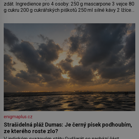
zdát. Ingredience pro 4 osoby: 250 g mascarpone 3 vejce 80
g cukru 200 g cukrářských piškotů 250 ml silné kávy 2 lžíce
amaretta kakao na posypání Postup: Oddělte žloutky od
bílků. Žloutky vyšlehejte s cukrem do světlé pěny a postupně
do nich vmíchejte mascarpone, aby vznikl hladký
enigmaplus.cz
Strašidelná pláž Dumas: Je černý písek podhoubím,
ze kterého roste zlo?
V indickém svazovém státu Gudžarát se nachází část