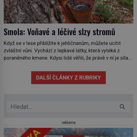
Smola: Voňavé a léčivé slzy stromů
Když se v lese přiblížíte k jehličnanům, můžete ucítit
zvláštní vůni. Vychází z lepkavé látky, která vytéká z
poraněného kmene. Kdysi lidé věřili, že právě v ní je síla
stromu. Smola také patří k nejstarším surovinám, s nimiž
lidstvo pracovalo. Chrání strom před infekcí, hmyzem a
DALŠÍ ČLÁNKY Z RUBRIKY
vysycháním. Dá se říct, že je to přírodní […]
reklama