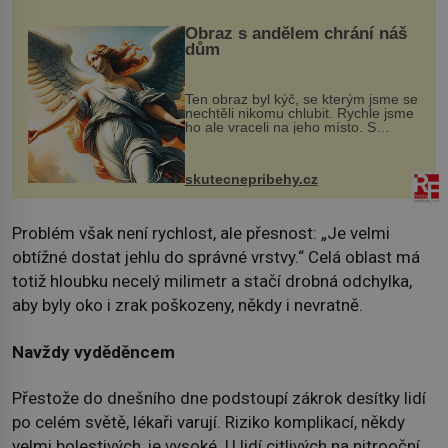
Obraz s andělem chrání náš
dům
Ten obraz byl kýč, se kterým jsme se
nechtěli nikomu chlubit. Rychle jsme
ho ale vraceli na jeho místo. S
manželem Vaškem jsme si pořídili
chaloupku, takový domek na severu
Čech, kde jsme si naplánova...
skutecnepribehy.cz
Problém však není rychlost, ale přesnost: „Je velmi
obtížné dostat jehlu do správné vrstvy.“ Celá oblast má
totiž hloubku necelý milimetr a stačí drobná odchylka,
aby byly oko i zrak poškozeny, někdy i nevratně.
Navždy vyděděncem
Přestože do dnešního dne podstoupí zákrok desítky lidí
po celém světě, lékaři varují. Riziko komplikací, někdy
velmi bolestivých, je vysoké. U lidí citlivých na nitrooční