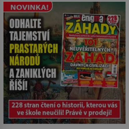
zasáhl dříve, než si vůbec uvědomil
pohyb: tiše, nelidsky přesně. „Odkud…?“
zachrčel starší student, ale v houštině
na břehu nebyl nikdo, kdo by po nich
mohl cokoliv házet. A když se […]