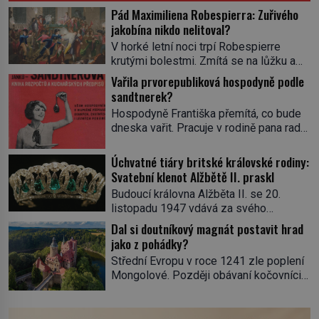
Pád Maximiliena Robespierra: Zuřivého
jakobína nikdo nelitoval?
V horké letní noci trpí Robespierre
krutými bolestmi. Zmítá se na lůžku a
hlavou mu víří kolotoč myšlenek. Když
Vařila prvorepubliková hospodyně podle
se probere z mdlob, vzpomene si na
sandtnerek?
jednu z pařížských jasnovidek, kterou
Hospodyně Františka přemítá, co bude
před lety navštívil. Prorokovala mu
dneska vařit. Pracuje v rodině pana rady
tragický osud. Tehdy se jí vysmál.
a ten má mlsný jazýček. Zalistuje proto
„Robespierre to dotáhne hodně daleko,“
rychle v jedné ze „sandtnerek“.
Úchvatné tiáry britské královské rodiny:
prohlásil o něm jiný významný
„Zaplaťpánbůh, že už nemusíme chodit
Svatební klenot Alžbětě II. praskl
francouzský revolucionář, Honoré de
s lístky,“ povzdechne si směrem ke
Mirabeau […]
Budoucí královna Alžběta II. se 20.
služce, kterou má v kuchyni k ruce.
listopadu 1947 vdává za svého
Ještě v prvních letech nové republiky
vyvoleného Filipa Mountbattena. Aby
Dal si doutníkový magnát postavit hrad
fungoval kvůli nedostatku zboží
měla na obřad ve Westminsteru podle
jako z pohádky?
přídělový systém. […]
tradice „něco vypůjčeného“, její matka jí
Střední Evropu v roce 1241 zle poplení
věnuje jedinečný šperk ze své
Mongolové. Později obávaní kočovníci
soukromé kolekce – diamantovou tiáru
sice odtáhnou, všichni ale počítají s
královny Marie. „Je to ošklivá špičatá
jejich návratem. Václav I. proto začne
tiára,“ zhodnotil klenot britský politik Sir
jednat. Na další případné řádění barbarů