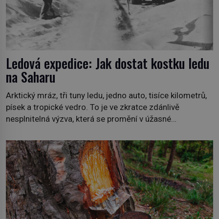
Ledová expedice: Jak dostat kostku ledu
na Saharu
Arktický mráz, tři tuny ledu, jedno auto, tisíce kilometrů,
písek a tropické vedro. To je ve zkratce zdánlivě
nesplnitelná výzva, která se promění v úžasné
dobrodružství a důkaz, že nic není nemožné. Vše začíná
na podzim 1958 jako hec. Rádio Luxembourg přichází s
neobvyklou výzvou. Tomu, kdo dokáže dopravit ze
severního polárního kruhu na […]