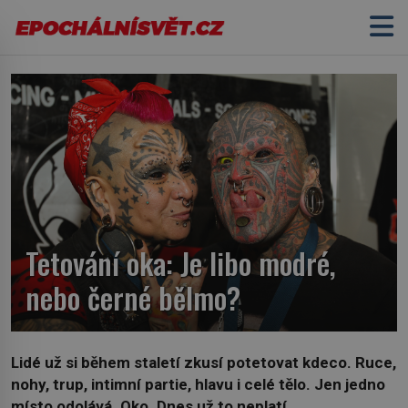
Tetování oka: Je libo modré,
nebo černé bělmo?
Lidé už si během staletí zkusí potetovat kdeco. Ruce,
nohy, trup, intimní partie, hlavu i celé tělo. Jen jedno
místo odolává. Oko. Dnes už to neplatí.