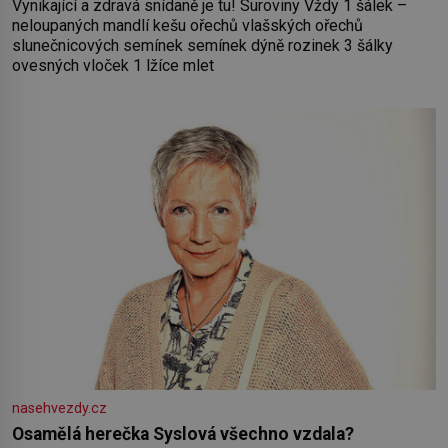
Vynikající a zdravá snídaně je tu! Suroviny Vždy 1 šálek –
neloupaných mandlí kešu ořechů vlašských ořechů
slunečnicových semínek semínek dýně rozinek 3 šálky
ovesných vloček 1 lžíce mlet
nasehvezdy.cz
Osamělá herečka Syslová všechno vzdala?