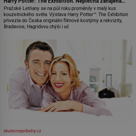
Harry Potter: The Exhibition. Neplecha zahájena…
Pražské Letňany se na půl roku proměnily v malý kus
kouzelnického světa. Výstava Harry Potter™: The Exhibition
přivezla do Česka originální filmové kostýmy a rekvizity,
Bradavice, Hagridovu chýši i uč
skutecnepribehy.cz