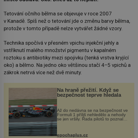
Tetování očního bělma se objevuje v roce 2007
v Kanadě. Spíš než o tetování jde o změnu barvy bělma,
protože v tomto případě nelze vytvářet žádné vzory.
Technika spočívá v přesném vpichu injekční jehly a
vstříknutí malého množství pigmentu v kapalném
roztoku s antibiotiky mezi spojivku (tenká vrstva kryjící
oko) a bělmo. Na jedno oko většinou stačí 4–5 vpichů a
zákrok netrvá více než dvě minuty.
Na hraně přežití. Když se
bezpečnost teprve hledala
Až do nedávna se na bezpečnost ve
Formuli 1 příliš nehledělo a nehody
se jen vršily. Řada pilotů to poznala
na vlastní kůži, často s trvalými
následky nebo bohužel i ztrátou
života. Dnes nepochopiteln...
epochaplus.cz