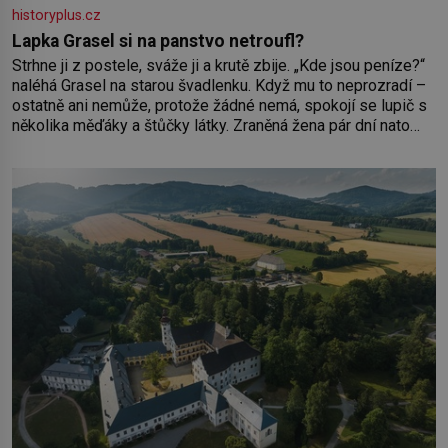
historyplus.cz
Lapka Grasel si na panstvo netroufl?
Strhne ji z postele, sváže ji a krutě zbije. „Kde jsou peníze?“
naléhá Grasel na starou švadlenku. Když mu to neprozradí –
ostatně ani nemůže, protože žádné nemá, spokojí se lupič s
několika měďáky a štůčky látky. Zraněná žena pár dní nato
umírá. Je to muž nebývale krutý. Jeho činy budí hrůzu ještě
dlouho po jeho smrti