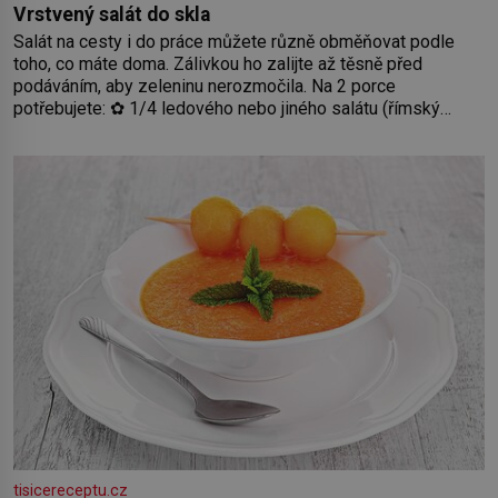
Vrstvený salát do skla
Salát na cesty i do práce můžete různě obměňovat podle
toho, co máte doma. Zálivkou ho zalijte až těsně před
podáváním, aby zeleninu nerozmočila. Na 2 porce
potřebujete: ✿ 1/4 ledového nebo jiného salátu (římský
salát, polníček…) ✿ 1 malá konzerva kukuřice ✿ ½ okurky ✿
2 rajčata Zálivka: ✿ 4 lžíce olivového oleje ✿ 1 lžíci citronové
šťávy ✿ ½ stroužku
tisicereceptu.cz