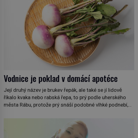
Vodnice je poklad v domácí apotéce
Její druhý název je brukev řepák, ale také se jí lidově
říkalo kvaka nebo rabská řepa, to prý podle uherského
města Rábu, protože prý snáší podobné vlhké podnebí,
jako je tam. Určitě jste se s ní už setkali, třeba na trzích,
někdy i v obchodech. Její bulvy jsou bílé, nahoře někdy
fialové a chutí […]