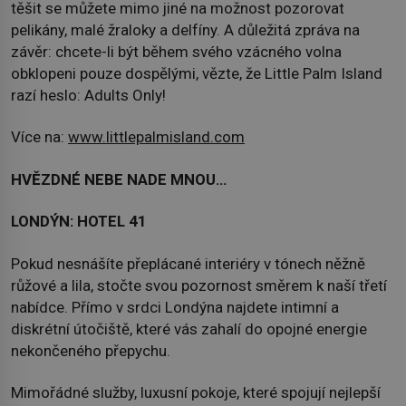
těšit se můžete mimo jiné na možnost pozorovat
pelikány, malé žraloky a delfíny. A důležitá zpráva na
závěr: chcete-li být během svého vzácného volna
obklopeni pouze dospělými, vězte, že Little Palm Island
razí heslo: Adults Only!
Více na:
www.littlepalmisland.com
HVĚZDNÉ NEBE NADE MNOU…
LONDÝN: HOTEL 41
Pokud nesnášíte přeplácané interiéry v tónech něžně
růžové a lila, stočte svou pozornost směrem k naší třetí
nabídce. Přímo v srdci Londýna najdete intimní a
diskrétní útočiště, které vás zahalí do opojné energie
nekončeného přepychu.
Mimořádné služby, luxusní pokoje, které spojují nejlepší