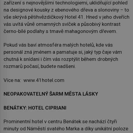
zařízení s nejnovějšími technologiemi, uklidňující pohled
na designové kousky z ebenového dřeva a slonoviny – to
vše skrývá pětihvězdičkový Hotel 41. Hned v jeho dveřích
vás uvítá vůně omamných svíček a působivý kontrast
černo-bílé podlahy s tmavě mahagonovým dřevem.
Pokud vás baví atmosféra malých hotelů, kde vás
personál zná jménem a pamatuje si, jaký typ čaje vám
chutná k snídani i čím vás rozptýlit během drobných
rozmarů počasí, budete nadšeni.
Více na: www.41hotel.com
NEOPAKOVATELNÝ ŠARM MĚSTA LÁSKY
BENÁTKY: HOTEL CIPRIANI
Prominentní hotel v centru Benátek se nachází čtyři
minuty od Náměstí svatého Marka a díky unikátní poloze