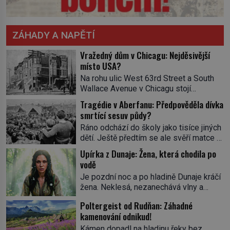
ZÁHADY A NAPĚTÍ
Vražedný dům v Chicagu: Nejděsivější
místo USA?
Na rohu ulic West 63rd Street a South
Wallace Avenue v Chicagu stojí
nenápadná pošta. Nemá žádný speciální
Tragédie v Aberfanu: Předpověděla dívka
nápis ani pamětní desku. A přesto prý
smrtící sesuv půdy?
místní zaměstnanci neradi chodí do
Ráno odchází do školy jako tisíce jiných
sklepa. Právě tady totiž sídlil sériový
dětí. Ještě předtím se ale svěří matce s
vrah H. H. Holmes a také
podivným snem. Ve škole, kterou dobře
nejpropracovanější past na lidi
Upírka z Dunaje: Žena, která chodila po
zná, tentokrát nevidí budovu ani
v dějinách americké kriminalistiky.
vodě
spolužáky. Místo nich se před ní tyčí
Herman Webster Mudgett (1861–1896)
Je pozdní noc a po hladině Dunaje kráčí
cosi temného. O několik hodin později je
přijíždí […]
žena. Neklesá, nezanechává vlny a
mrtvá. Mohla devítiletá Zahlédla vlastní
pohybuje se tiše, jako by černá voda
osud? Dne 21. října 1966 se velšská
Poltergeist od Rudňan: Záhadné
pod ní byla dlažbou. Muž, který ji z
vesnice Aberfan […]
kamenování odnikud!
břehu pozoruje, ji údajně poznává, jenže
Ruža Vlajna má být v tu chvíli mrtvá celé
Kámen dopadl na hladinu řeky bez