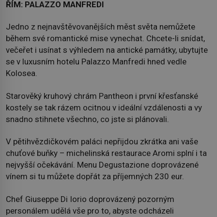
ŘÍM: PALAZZO MANFREDI
Jedno z nejnavštěvovanějších měst světa nemůžete
během své romantické mise vynechat. Chcete-li snídat,
večeřet i usínat s výhledem na antické památky, ubytujte
se v luxusním hotelu Palazzo Manfredi hned vedle
Kolosea.
Starověký kruhový chrám Pantheon i první křesťanské
kostely se tak rázem ocitnou v ideální vzdálenosti a vy
snadno stihnete všechno, co jste si plánovali.
V pětihvězdičkovém paláci nepřijdou zkrátka ani vaše
chuťové buňky – michelinská restaurace Aromi splní i ta
nejvyšší očekávání. Menu Degustazione doprovázené
vínem si tu můžete dopřát za příjemných 230 eur.
Chef Giuseppe Di Iorio doprovázený pozorným
personálem udělá vše pro to, abyste odcházeli