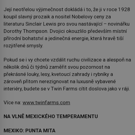
Její neotřelou výjimečnost dokládá i to, že ji v roce 1928
koupil slavný prozaik a nositel Nobelovy ceny za
literaturu Sinclair Lewis pro svou nastávající – novinářku
Dorothy Thompson. Dvojici okouzlilo především místní
přírodní bohatství a jedinečná energie, která hravě tiší
rozjitřené smysly.
Pokud se i vy chcete vzdálit ruchu civilizace a alespoň na
několik dnů či týdnů zaměřit svou pozornost na
překrásné louky, lesy, kvetoucí zahrady i rybníky a
zároveň přitom nerezignovat na luxusně vybavené
interiéry, budete se v Twin Farms cítit doslova jako v ráji.
Více na:
www.twinfarms.com
NA VLNĚ MEXICKÉHO TEMPERAMENTU
MEXIKO: PUNTA MITA