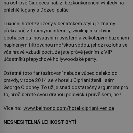
na ostrově Giudecca nabízí bezkonkurenční výhledy na
přilehlé laguny a Dóžecí palác.
Luxusní hotel zařízený v benátském stylu je známý
překrásně zdobenými interiéry, vynikající kuchyní
obohacenou inovativním twistem a velkolepým bazénem
naplněným filtrovanou mořskou vodou, jehož rozloha ve
vás hravě vzbudí pocit, že jste právě jedním z VIP
účastníků přepychové hollywoodské party.
Ostatně toto fantazírovaní nebude vůbec daleko od
pravdy, v roce 2014 se v hotelu Cipriani ženil i sám
George Clooney. To už je snad dostatečný argument pro
to, proč berete svou drahou polovičku právě sem, ne?
Více na:
www.belmond.com/hotel-cipriani-venice
NESNESITELNÁ LEHKOST BYTÍ