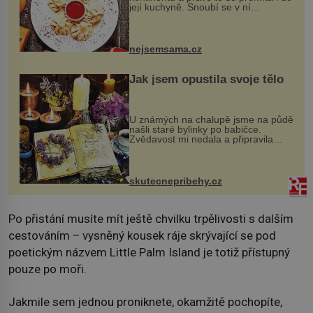
její kuchyně. Snoubí se v ní
evropské a asijské chutě a díky tomu
vznikají rozmanité a chuťově bohaté
pokrmy, které rozhodně st...
nejsemsama.cz
Jak jsem opustila svoje tělo
U známých na chalupě jsme na půdě
našli staré bylinky po babičce.
Zvědavost mi nedala a připravila
jsem si z nich lektvar… Zimní pobyt
na chalupě se pro mě vlastní vinou
změnil v děsivý zážitek, na kt...
skutecnepribehy.cz
Po přistání musíte mít ještě chvilku trpělivosti s dalším
cestováním – vysněný kousek ráje skrývající se pod
poetickým názvem Little Palm Island je totiž přístupný
pouze po moři.
Jakmile sem jednou proniknete, okamžitě pochopíte,