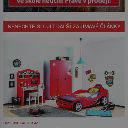
NENECHTE SI UJÍT DALŠÍ ZAJÍMAVÉ ČLÁNKY
rezidenceonline.cz