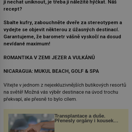
ji nechat uniknout, je třeba ji náležitě hýčkat. Náš
recept?
Sbalte kufry, zabouchněte dveře za stereotypem a
vydejte se objevit některou z úžasných destinací.
Garantujeme, že barometr vášně vyskočí na dosud
nevídané maximum!
ROMANTIKA V ZEMI JEZER A VULKÁNŮ
NICARAGUA: MUKUL BEACH, GOLF & SPA
Vítejte v jednom z nejexkluzivnějších butikových resortů
na světě! Možná vás výběr destinace na úvod trochu
překvapí, ale přesně to bylo cílem.
Transplantace a duše.
Přenesly orgány i kousek
osobnosti dárce?