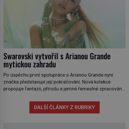
Swarovski vytvořil s Arianou Grande
mytickou zahradu
Po úspěchu první spolupráce s Arianou Grande nyní
značka představuje její pokračování. Nová kolekce
propojuje fantazii, přírodu a jemné řemeslné zpracování
do svěžího, prosvětleného designového příběhu. Téměř
třicítka šperků působí hravě a zároveň rafinovaně.
DALŠÍ ČLÁNKY Z RUBRIKY
Spolupráce mezi značkou Swarovski a zpěvačkou a
herečkou Arianou Grande vstupuje do nové kapitoly. Po
debutové kolekci, která představila moderní […]