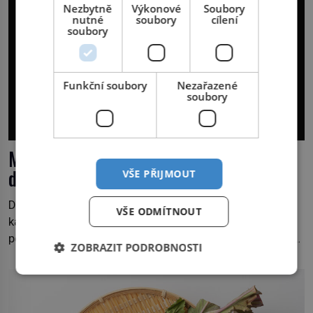
Nezbytně
Výkonové
Soubory
nutné
soubory
cílení
soubory
Funkční soubory
Nezařazené
soubory
Malle Maison de Famille: překvapující
doplněk od LV
VŠE PŘIJMOUT
Další z nečekaných doplňků od Louis Vuitton je určitě
VŠE ODMÍTNOUT
kabelka Malle Maison de Famille, která zaujme na první
pohled. Není to každodenní doplněk ani kabelka na párty,
ZOBRAZIT PODROBNOSTI
ale symbol tradice a bohaté historie značky. Jde o poctu
Nicolase Ghesquièra rodinnému sídlu Vuittonů na
adrese 18 Rue Louis Vuitton, které bylo postaveno v
roce 1869. […]