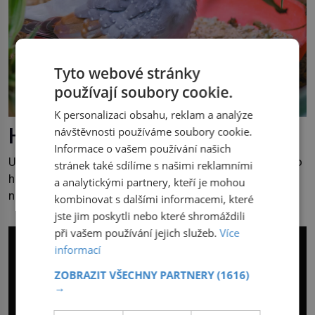
Tyto webové stránky
používají soubory cookie.
K personalizaci obsahu, reklam a analýze
Holoubek pro radost
návštěvnosti používáme soubory cookie.
Informace o vašem používání našich
Uvažujete o papouškovi? Sousedům by mohla vadit jeho
stránek také sdílíme s našimi reklamními
hlučnost. Holoubek diamantový komunikuje téměř
a analytickými partnery, kteří je mohou
neslyšitelným pípáním, je roztomilý a hodí se i pro
kombinovat s dalšími informacemi, které
chovatele začátečníky. Jedná se o nenáročného
jste jim poskytli nebo které shromáždili
klidného ptáčka, který většinu dne jen posedává. Hodně
při vašem používání jejich služeb.
Více
času tráví na zemi, kde sbírá zbytky semínek Jeho
informací
domovinou je prakticky celá Austrálie s výjimkou
ZOBRAZIT VŠECHNY PARTNERY
(1616)
pobřežní oblasti. […]
→