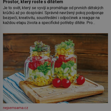
Prostor, který roste s dítětem
Je to svět, který se vyvíjí a proměňuje od prvních dětských
krůčků až po dospívání. Správně navržený pokoj podporuje
bezpečí, kreativitu, soustředění i odpočinek a reaguje na
každou etapu života a specifické potřeby dítěte. Pro
nejmenší je klíčová jednoduchost, měkkost a bezpečí, proto
by pokoj miminka měl působit především klidně a útulně.
Předškolní věk je
nejsemsama.cz