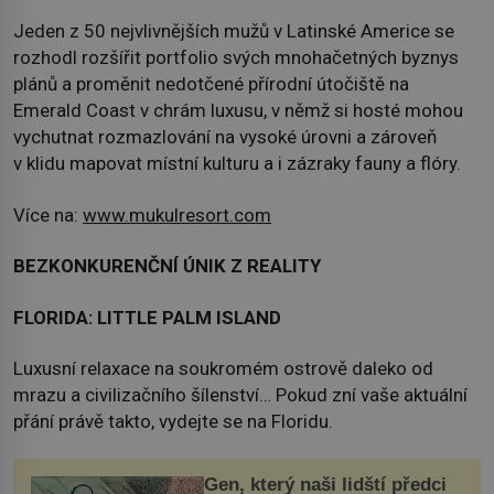
Jeden z 50 nejvlivnějších mužů v Latinské Americe se
rozhodl rozšířit portfolio svých mnohačetných byznys
plánů a proměnit nedotčené přírodní útočiště na
Emerald Coast v chrám luxusu, v němž si hosté mohou
vychutnat rozmazlování na vysoké úrovni a zároveň
v klidu mapovat místní kulturu a i zázraky fauny a flóry.
Více na:
www.mukulresort.com
BEZKONKURENČNÍ ÚNIK Z REALITY
FLORIDA: LITTLE PALM ISLAND
Luxusní relaxace na soukromém ostrově daleko od
mrazu a civilizačního šílenství… Pokud zní vaše aktuální
přání právě takto, vydejte se na Floridu.
Gen, který naši lidští předci