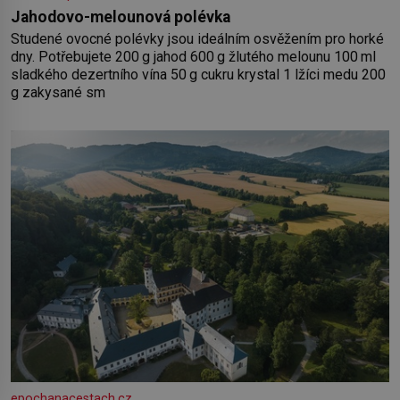
Jahodovo-melounová polévka
Studené ovocné polévky jsou ideálním osvěžením pro horké
dny. Potřebujete 200 g jahod 600 g žlutého melounu 100 ml
sladkého dezertního vína 50 g cukru krystal 1 lžíci medu 200
g zakysané sm
epochanacestach.cz