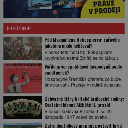
HISTORIE
Pád Maximiliena Robespierra: Zuřivého
jakobína nikdo nelitoval?
V horké letní noci trpí Robespierre
krutými bolestmi. Zmítá se na lůžku a
hlavou mu víří kolotoč myšlenek. Když
Vařila prvorepubliková hospodyně podle
se probere z mdlob, vzpomene si na
sandtnerek?
jednu z pařížských jasnovidek, kterou
Hospodyně Františka přemítá, co bude
před lety navštívil. Prorokovala mu
dneska vařit. Pracuje v rodině pana rady
tragický osud. Tehdy se jí vysmál.
a ten má mlsný jazýček. Zalistuje proto
„Robespierre to dotáhne hodně daleko,“
rychle v jedné ze „sandtnerek“.
Úchvatné tiáry britské královské rodiny:
prohlásil o něm jiný významný
„Zaplaťpánbůh, že už nemusíme chodit
Svatební klenot Alžbětě II. praskl
francouzský revolucionář, Honoré de
s lístky,“ povzdechne si směrem ke
Mirabeau […]
Budoucí královna Alžběta II. se 20.
služce, kterou má v kuchyni k ruce.
listopadu 1947 vdává za svého
Ještě v prvních letech nové republiky
vyvoleného Filipa Mountbattena. Aby
Dal si doutníkový magnát postavit hrad
fungoval kvůli nedostatku zboží