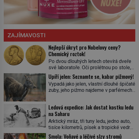
ZAJÍMAVOSTI
Nejlepší úkryt pro Nobelovy ceny?
Chemický roztok!
Po dvou dlouhých letech otevírá dveře
své laboratoře. Oči prolétnou po stole,
aby pak ulpěly na regálu, kde se nachází
Upíří jelen: Seznamte se, kabar pižmový!
všemožné látky. Hledá žluto-oranžovou
Vypadá jako jelen, vlastní dlouhé špičaté
tekutinu, jakmile ji zahlédne, nesmírně
zuby, jeho pižmo najdeme v parfémech
se mu uleví. Teď může svůj plán
celého světa a narazit na něj je velice
dokončit. Pod termínem aqua regia se
těžké. Tato charakteristika sedí na
skrývá směs s názvem lučavka
Ledová expedice: Jak dostat kostku ledu
jediného zástupce zvířecí říše – kabara
královská. Svůj přídomek nemá pro nic
na Saharu
pižmového. V Evropě ho jako první
za nic, […]
Arktický mráz, tři tuny ledu, jedno auto,
popíše švédský botanik Carl Linné
tisíce kilometrů, písek a tropické vedro.
(1707–1778), jenže v Asii o něm ví už
To je ve zkratce zdánlivě nesplnitelná
celá staletí. Zvíře připomíná jelena,
Smola: Voňavé a léčivé slzy stromů