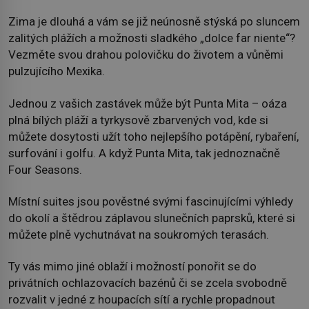
Zima je dlouhá a vám se již neúnosně stýská po sluncem
zalitých plážích a možnosti sladkého „dolce far niente“?
Vezměte svou drahou polovičku do životem a vůněmi
pulzujícího Mexika.
Jednou z vašich zastávek může být Punta Mita – oáza
plná bílých pláží a tyrkysově zbarvených vod, kde si
můžete dosytosti užít toho nejlepšího potápění, rybaření,
surfování i golfu. A když Punta Mita, tak jednoznačně
Four Seasons.
Místní suites jsou pověstné svými fascinujícími výhledy
do okolí a štědrou záplavou slunečních paprsků, které si
můžete plně vychutnávat na soukromých terasách.
Ty vás mimo jiné oblaží i možností ponořit se do
privátních ochlazovacích bazénů či se zcela svobodně
rozvalit v jedné z houpacích sítí a rychle propadnout