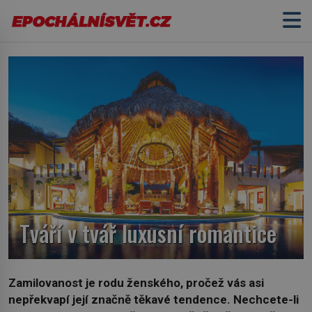
Tváří v tvář luxusní romantice
Zamilovanost je rodu ženského, pročež vás asi
nepřekvapí její značně těkavé tendence. Nechcete-li