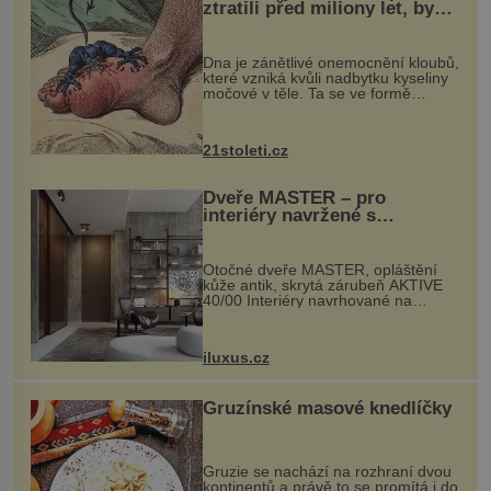
ztratili před miliony let, by
mohl pomoci s léčbou
„nemoci králů“
Dna je zánětlivé onemocnění kloubů,
které vzniká kvůli nadbytku kyseliny
močové v těle. Ta se ve formě
krystalků ukládá v blízkosti kloubů,
nejčastěji přitom postihuje palce na
nohou, a způsobuje bole...
21stoleti.cz
Dveře MASTER – pro
interiéry navržené s
rozumem i vášní!
Otočné dveře MASTER, opláštění
kůže antik, skrytá zárubeň AKTIVE
40/00 Interiéry navrhované na
zakázku často vyžadují atypické
rozměry nejen nábytku, ale i
otvorových prvků. Technické zázemí
iluxus.cz
dnes umož...
Gruzínské masové knedlíčky
Gruzie se nachází na rozhraní dvou
kontinentů a právě to se promítá i do