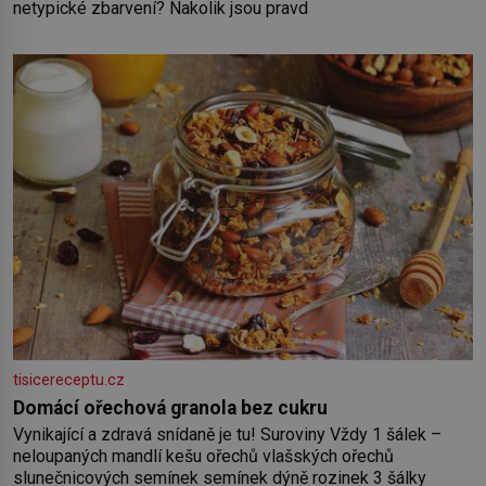
netypické zbarvení? Nakolik jsou pravd
tisicereceptu.cz
Domácí ořechová granola bez cukru
Vynikající a zdravá snídaně je tu! Suroviny Vždy 1 šálek –
neloupaných mandlí kešu ořechů vlašských ořechů
slunečnicových semínek semínek dýně rozinek 3 šálky