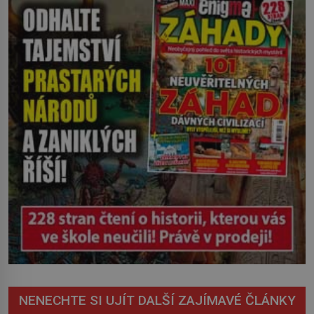
severovýchodním Srbsku má s upíry
nevyřízené účty. […]
NENECHTE SI UJÍT DALŠÍ ZAJÍMAVÉ ČLÁNKY