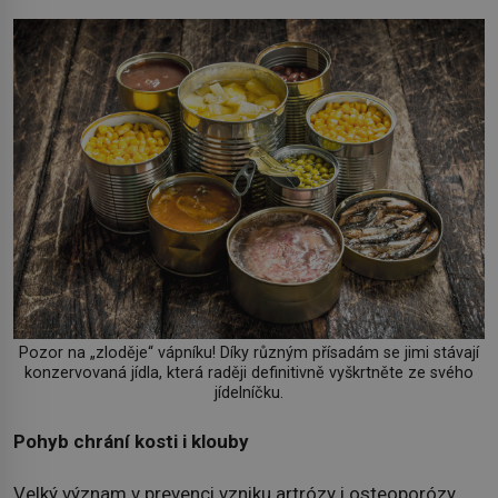
Pozor na „zloděje“ vápníku! Díky různým přísadám se jimi stávají
konzervovaná jídla, která raději definitivně vyškrtněte ze svého
jídelníčku.
Pohyb chrání kosti i klouby
Velký význam v prevenci vzniku artrózy i osteoporózy