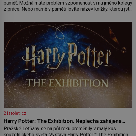
paměť. Možná máte problém vzpomenout si na jméno kolegy
z práce. Nebo marně v paměti lovíte název knížky, kterou jste
nedávno přečetli. Je to opravdu tak, s věkem jako kdyby se
paměť rozhodla stávkovat. Cvičte
21stoleti.cz
Harry Potter: The Exhibition. Neplecha zahájena…
Pražské Letňany se na půl roku proměnily v malý kus
kouzelnického světa. Výstava Harry Potter™: The Exhibition