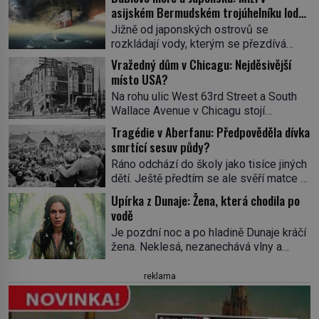
asijském Bermudském trojúhelníku lodě
ve spárech neznámé síly?
Jižně od japonských ostrovů se
rozkládají vody, kterým se přezdívá
Ďáblovo moře. Vypráví se o lodích
Vražedný dům v Chicagu: Nejděsivější
mizejících beze stopy, podivných
místo USA?
světlech, zrádných proudech i mořských
Na rohu ulic West 63rd Street a South
dracích, kteří měli tyto končiny střežit už
Wallace Avenue v Chicagu stojí
v dávných legendách. Je tichomořský
nenápadná pošta. Nemá žádný speciální
Dračí trojúhelník skutečně prokletým
Tragédie v Aberfanu: Předpověděla dívka
nápis ani pamětní desku. A přesto prý
místem, nebo se zde jen nebezpečná
smrtící sesuv půdy?
místní zaměstnanci neradi chodí do
příroda proměnila v jednu z
Ráno odchází do školy jako tisíce jiných
sklepa. Právě tady totiž sídlil sériový
nejpůsobivějších námořních záhad? […]
dětí. Ještě předtím se ale svěří matce s
vrah H. H. Holmes a také
podivným snem. Ve škole, kterou dobře
nejpropracovanější past na lidi
Upírka z Dunaje: Žena, která chodila po
zná, tentokrát nevidí budovu ani
v dějinách americké kriminalistiky.
vodě
spolužáky. Místo nich se před ní tyčí
Herman Webster Mudgett (1861–1896)
Je pozdní noc a po hladině Dunaje kráčí
cosi temného. O několik hodin později je
přijíždí […]
žena. Neklesá, nezanechává vlny a
mrtvá. Mohla devítiletá Zahlédla vlastní
pohybuje se tiše, jako by černá voda
osud? Dne 21. října 1966 se velšská
pod ní byla dlažbou. Muž, který ji z
reklama
vesnice Aberfan […]
břehu pozoruje, ji údajně poznává, jenže
Ruža Vlajna má být v tu chvíli mrtvá celé
století. Vesnice Kisiljevo v