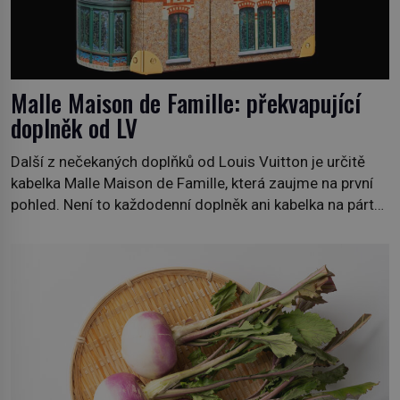
Malle Maison de Famille: překvapující
doplněk od LV
Další z nečekaných doplňků od Louis Vuitton je určitě
kabelka Malle Maison de Famille, která zaujme na první
pohled. Není to každodenní doplněk ani kabelka na párty,
ale symbol tradice a bohaté historie značky. Jde o poctu
Nicolase Ghesquièra rodinnému sídlu Vuittonů na
adrese 18 Rue Louis Vuitton, které bylo postaveno v
roce 1869. […]