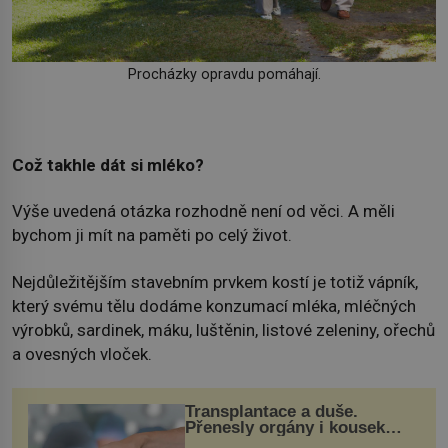
Procházky opravdu pomáhají.
Což takhle dát si mléko?
Výše uvedená otázka rozhodně není od věci. A měli
bychom ji mít na paměti po celý život.
Nejdůležitějším stavebním prvkem kostí je totiž vápník,
který svému tělu dodáme konzumací mléka, mléčných
výrobků, sardinek, máku, luštěnin, listové zeleniny, ořechů
a ovesných vloček.
Transplantace a duše.
Přenesly orgány i kousek
osobnosti dárce?