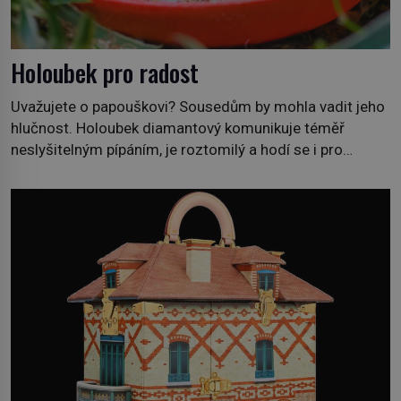
Holoubek pro radost
Uvažujete o papouškovi? Sousedům by mohla vadit jeho
hlučnost. Holoubek diamantový komunikuje téměř
neslyšitelným pípáním, je roztomilý a hodí se i pro
chovatele začátečníky. Jedná se o nenáročného
klidného ptáčka, který většinu dne jen posedává. Hodně
času tráví na zemi, kde sbírá zbytky semínek Jeho
domovinou je prakticky celá Austrálie s výjimkou
pobřežní oblasti. […]