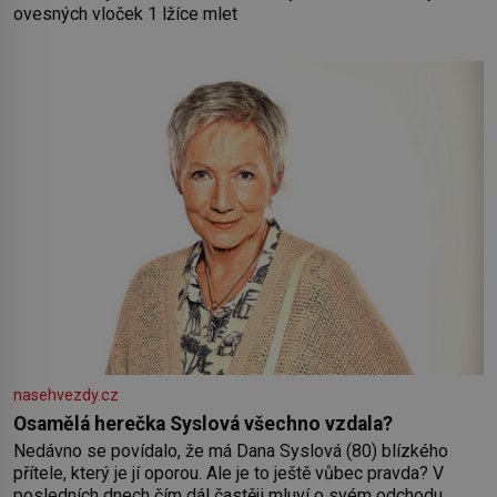
ovesných vloček 1 lžíce mlet
nasehvezdy.cz
Osamělá herečka Syslová všechno vzdala?
Nedávno se povídalo, že má Dana Syslová (80) blízkého
přítele, který je jí oporou. Ale je to ještě vůbec pravda? V
posledních dnech čím dál častěji mluví o svém odchodu.