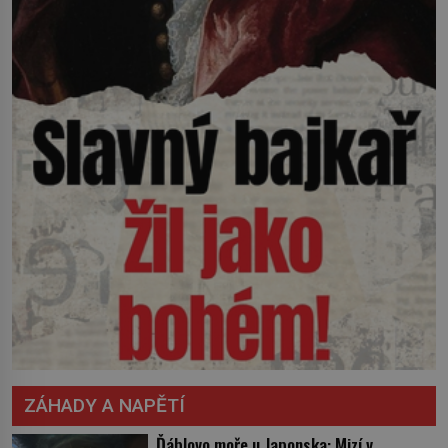
ZÁHADY A NAPĚTÍ
Ďáblovo moře u Japonska: Mizí v