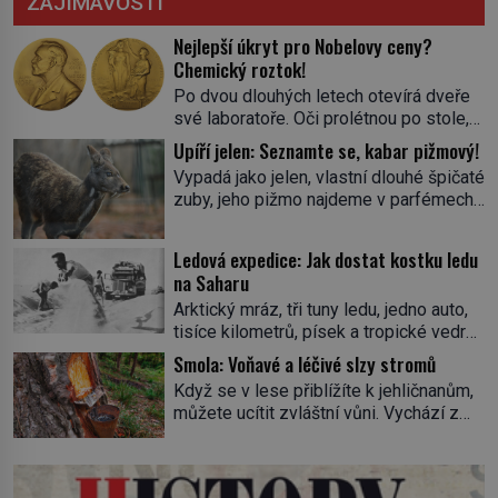
ZAJÍMAVOSTI
Nejlepší úkryt pro Nobelovy ceny?
Chemický roztok!
Po dvou dlouhých letech otevírá dveře
své laboratoře. Oči prolétnou po stole,
aby pak ulpěly na regálu, kde se nachází
Upíří jelen: Seznamte se, kabar pižmový!
všemožné látky. Hledá žluto-oranžovou
Vypadá jako jelen, vlastní dlouhé špičaté
tekutinu, jakmile ji zahlédne, nesmírně
zuby, jeho pižmo najdeme v parfémech
se mu uleví. Teď může svůj plán
celého světa a narazit na něj je velice
dokončit. Pod termínem aqua regia se
těžké. Tato charakteristika sedí na
skrývá směs s názvem lučavka
Ledová expedice: Jak dostat kostku ledu
jediného zástupce zvířecí říše – kabara
královská. Svůj přídomek nemá pro nic
na Saharu
pižmového. V Evropě ho jako první
za nic, […]
Arktický mráz, tři tuny ledu, jedno auto,
popíše švédský botanik Carl Linné
tisíce kilometrů, písek a tropické vedro.
(1707–1778), jenže v Asii o něm ví už
To je ve zkratce zdánlivě nesplnitelná
celá staletí. Zvíře připomíná jelena,
Smola: Voňavé a léčivé slzy stromů
výzva, která se promění v úžasné
v kohoutku dosahuje […]
Když se v lese přiblížíte k jehličnanům,
dobrodružství a důkaz, že nic není
můžete ucítit zvláštní vůni. Vychází z
nemožné. Vše začíná na podzim 1958
lepkavé látky, která vytéká z
jako hec. Rádio Luxembourg přichází s
poraněného kmene. Kdysi lidé věřili, že
neobvyklou výzvou. Tomu, kdo dokáže
právě v ní je síla stromu. Smola také
dopravit ze severního polárního kruhu