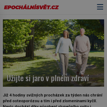
Užijte si jaro v plném zdraví
Již 4 hodiny svižných procházek za týden nás chrání
před osteoporózou a tím i před zlomeninami kyčlí.
Navíc dochází díky působení slunečního svitu i