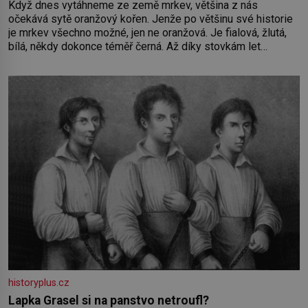
Když dnes vytáhneme ze země mrkev, většina z nás
očekává sytě oranžový kořen. Jenže po většinu své historie
je mrkev všechno možné, jen ne oranžová. Je fialová, žlutá,
bílá, někdy dokonce téměř černá. Až díky stovkám let
pečlivého šlechtění se z ní stává zelenina, bez které si
českou zahradu ani nedokážeme představit. Její příběh je
historyplus.cz
Lapka Grasel si na panstvo netroufl?