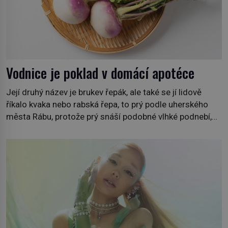
Vodnice je poklad v domácí apotéce
Její druhý název je brukev řepák, ale také se jí lidově
říkalo kvaka nebo rabská řepa, to prý podle uherského
města Rábu, protože prý snáší podobné vlhké podnebí,
jako je tam. Určitě jste se s ní už setkali, třeba na trzích,
někdy i v obchodech. Její bulvy jsou bílé, nahoře někdy
fialové a chutí […]