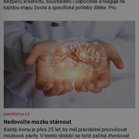
bezpečí, kreativitu, soustředění i odpočinek a reaguje na
každou etapu života a specifické potřeby dítěte. Pro
nejmenší je klíčová jednoduchost, měkkost a bezpečí, proto
by pokoj miminka měl působit především klidně a útulně.
Předškolní věk je
panidomu.cz
Nedovolte mozku stárnout
Každý, komu je přes 25 let, by měl pravidelně procvičovat
mozkové závity. V tomto období se totiž začíná zhoršovat