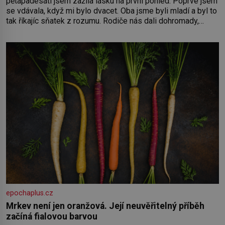
pětapadesáti jsem zažila lásku na první pohled. Poprvé jsem
se vdávala, když mi bylo dvacet. Oba jsme byli mladí a byl to
tak říkajíc sňatek z rozumu. Rodiče nás dali dohromady,
Toník byl dobře zaopatřený mladý muž. Manželství nám
oběma moc nesvědčilo, brzy jsme zjistili, že
epochaplus.cz
Mrkev není jen oranžová. Její neuvěřitelný příběh
začíná fialovou barvou