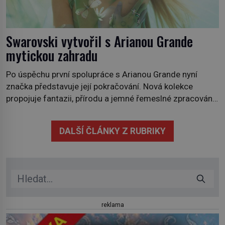
Swarovski vytvořil s Arianou Grande
mytickou zahradu
Po úspěchu první spolupráce s Arianou Grande nyní
značka představuje její pokračování. Nová kolekce
propojuje fantazii, přírodu a jemné řemeslné zpracování
do svěžího, prosvětleného designového příběhu. Téměř
třicítka šperků působí hravě a zároveň rafinovaně.
DALŠÍ ČLÁNKY Z RUBRIKY
Spolupráce mezi značkou Swarovski a zpěvačkou a
herečkou Arianou Grande vstupuje do nové kapitoly. Po
debutové kolekci, která představila moderní […]
reklama