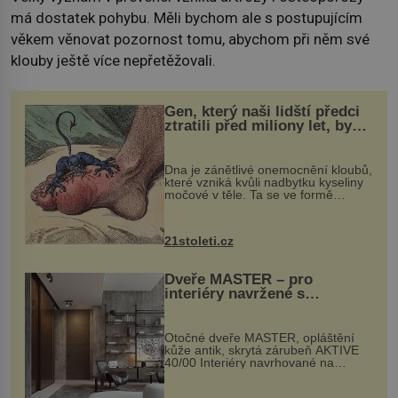
má dostatek pohybu. Měli bychom ale s postupujícím
věkem věnovat pozornost tomu, abychom při něm své
klouby ještě více nepřetěžovali.
Gen, který naši lidští předci
ztratili před miliony let, by
mohl pomoci s léčbou
„nemoci králů“
Dna je zánětlivé onemocnění kloubů,
které vzniká kvůli nadbytku kyseliny
močové v těle. Ta se ve formě
krystalků ukládá v blízkosti kloubů,
nejčastěji přitom postihuje palce na
nohou, a způsobuje bole...
21stoleti.cz
Dveře MASTER – pro
interiéry navržené s
rozumem i vášní!
Otočné dveře MASTER, opláštění
kůže antik, skrytá zárubeň AKTIVE
40/00 Interiéry navrhované na
zakázku často vyžadují atypické
rozměry nejen nábytku, ale i