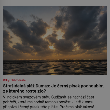
amaretta kakao na posypání Postup: Oddělte žloutky od
bílků. Žloutky vyšlehejte s cukrem do světlé pěny a postupně
do nich vmíchejte mascarpone, aby vznikl hladký
enigmaplus.cz
Strašidelná pláž Dumas: Je černý písek podhoubím,
ze kterého roste zlo?
V indickém svazovém státu Gudžarát se nachází část
pobřeží, které má hodně temnou pověst. Jistě k tomu
přispívá i černý písek této pláže. Proč má pláž takové