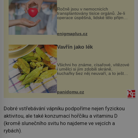
Ročně jsou v nemocnicích
transplantovány tisíce orgánů. Je-li
operace úspěšná, lidské tělo přijme
darovaný orgán za své a pacient
může vést plnohodnotný život. Ale co
když při transplantaci nepřijímám...
enigmaplus.cz
Vavřín jako lék
Všichni ho známe, císařové, vítězové
i umělci si jím zdobili skráně,
kuchařky bez něj neuvaří, a to ještě
nevíte, že bobkový list může výrazně
zmírnit některé naše neduhy.
Obsahuje v malém množství ně...
panidomu.cz
Dobré vstřebávání vápníku podpoříme nejen fyzickou
aktivitou, ale také konzumací hořčíku a vitaminu D
(kromě slunečního svitu ho najdeme ve vejcích a
rybách).