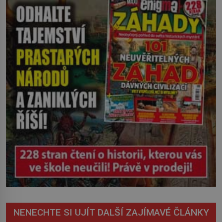
severovýchodním Srbsku má s upíry
nevyřízené účty. […]
NENECHTE SI UJÍT DALŠÍ ZAJÍMAVÉ ČLÁNKY