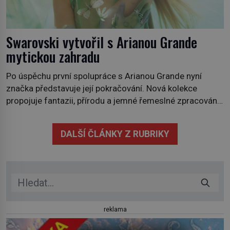
Swarovski vytvořil s Arianou Grande
mytickou zahradu
Po úspěchu první spolupráce s Arianou Grande nyní
značka představuje její pokračování. Nová kolekce
propojuje fantazii, přírodu a jemné řemeslné zpracování
do svěžího, prosvětleného designového příběhu. Téměř
třicítka šperků působí hravě a zároveň rafinovaně.
DALŠÍ ČLÁNKY Z RUBRIKY
Spolupráce mezi značkou Swarovski a zpěvačkou a
herečkou Arianou Grande vstupuje do nové kapitoly. Po
debutové kolekci, která představila moderní […]
reklama