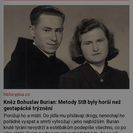
historyplus.cz
Kněz Bohuslav Burian: Metody StB byly horší než
gestapácké trýznění
Ponižují ho a mlátí. Do jídla mu přidávají drogy, nenechají ho
pořádně vyspat a smrtí vyhrožují i jeho nejbližším. Burian
kruté týrání nevydrží a estébákům podepíše všechno, co po