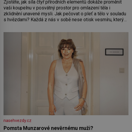
Zjistěte, jak síla čtyř přírodních elementů dokáže proměnit
vaši koupelnu v posvátný prostor pro omlazení těla i
zklidnění unavené mysli. Jak pečovat o pleť a tělo v souladu
s hvězdami? Každá z nás v sobě nese otisk vesmíru, který
se projevuje nejen v naší povaze, ale i v potřebách naší
pokožky. Ohnivá znamení Ženy narozené ve znamení Berana,
Lva a Střelce v sobě nesou žár, odvahu a neutuchající elán.
Vaše
nasehvezdy.cz
Pomsta Munzarové nevěrnému muži?