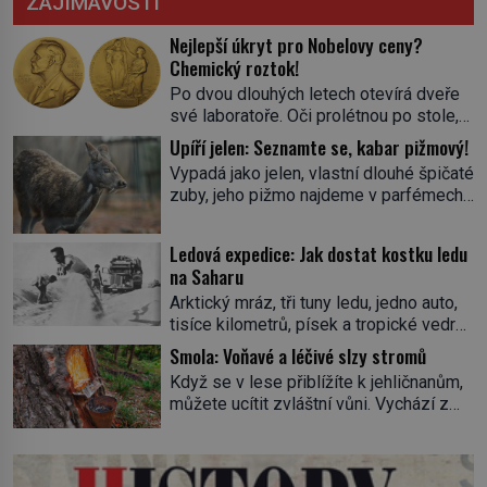
ZAJÍMAVOSTI
Nejlepší úkryt pro Nobelovy ceny?
Chemický roztok!
Po dvou dlouhých letech otevírá dveře
své laboratoře. Oči prolétnou po stole,
aby pak ulpěly na regálu, kde se nachází
Upíří jelen: Seznamte se, kabar pižmový!
všemožné látky. Hledá žluto-oranžovou
Vypadá jako jelen, vlastní dlouhé špičaté
tekutinu, jakmile ji zahlédne, nesmírně
zuby, jeho pižmo najdeme v parfémech
se mu uleví. Teď může svůj plán
celého světa a narazit na něj je velice
dokončit. Pod termínem aqua regia se
těžké. Tato charakteristika sedí na
skrývá směs s názvem lučavka
Ledová expedice: Jak dostat kostku ledu
jediného zástupce zvířecí říše – kabara
královská. Svůj přídomek nemá pro nic
na Saharu
pižmového. V Evropě ho jako první
za nic, […]
Arktický mráz, tři tuny ledu, jedno auto,
popíše švédský botanik Carl Linné
tisíce kilometrů, písek a tropické vedro.
(1707–1778), jenže v Asii o něm ví už
To je ve zkratce zdánlivě nesplnitelná
celá staletí. Zvíře připomíná jelena,
Smola: Voňavé a léčivé slzy stromů
výzva, která se promění v úžasné
v kohoutku dosahuje […]
Když se v lese přiblížíte k jehličnanům,
dobrodružství a důkaz, že nic není
můžete ucítit zvláštní vůni. Vychází z
nemožné. Vše začíná na podzim 1958
lepkavé látky, která vytéká z
jako hec. Rádio Luxembourg přichází s
poraněného kmene. Kdysi lidé věřili, že
neobvyklou výzvou. Tomu, kdo dokáže
právě v ní je síla stromu. Smola také
dopravit ze severního polárního kruhu