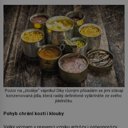
Pozor na „zloděje“ vápníku! Díky různým přísadám se jimi stávají
konzervovaná jídla, která raději definitivně vyškrtněte ze svého
jídelníčku.
Pohyb chrání kosti i klouby
Velký význam v prevenci vzniku artrózy i osteoporózy