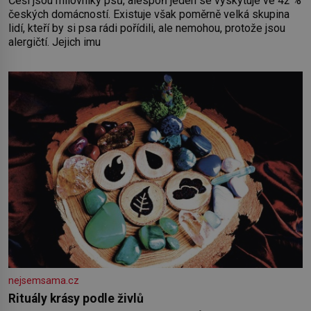
Češi jsou milovníky psů, alespoň jeden se vyskytuje ve 42 %
českých domácností. Existuje však poměrně velká skupina
lidí, kteří by si psa rádi pořídili, ale nemohou, protože jsou
alergičtí. Jejich imu
nejsemsama.cz
Rituály krásy podle živlů