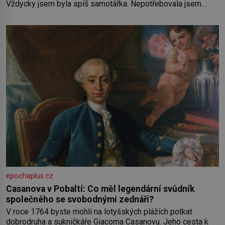
Vždycky jsem byla spíš samotářka. Nepotřebovala jsem
kolem sebe partu kamarádek ani partnera. Stačily mi knihy,
práce a hlavně klid. Hned po studiích jsem odešla z rodného
města,
epochaplus.cz
Casanova v Pobaltí: Co měl legendární svůdník
společného se svobodnými zednáři?
V roce 1764 byste mohli na lotyšských plážích potkat
dobrodruha a sukničkáře Giacoma Casanovu. Jeho cesta k