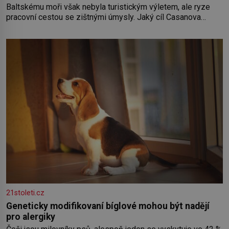
Baltskému moři však nebyla turistickým výletem, ale ryze
pracovní cestou se zištnými úmysly. Jaký cíl Casanova
sledoval, když se například procházel uličkami lotyšské
Rigy? Casanova v Pobaltí kontaktoval tamní zednářské lóže.
Nebyl v této oblasti žádným nováčkem, protože do
zednářské
21stoleti.cz
Geneticky modifikovaní bíglové mohou být nadějí
pro alergiky