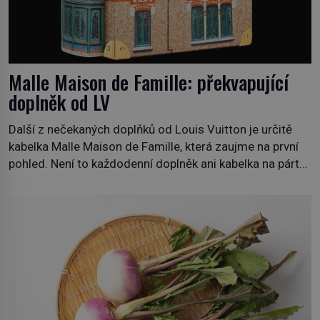
Malle Maison de Famille: překvapující
doplněk od LV
Další z nečekaných doplňků od Louis Vuitton je určitě
kabelka Malle Maison de Famille, která zaujme na první
pohled. Není to každodenní doplněk ani kabelka na párty,
ale symbol tradice a bohaté historie značky. Jde o poctu
Nicolase Ghesquièra rodinnému sídlu Vuittonů na
adrese 18 Rue Louis Vuitton, které bylo postaveno v
roce 1869. […]