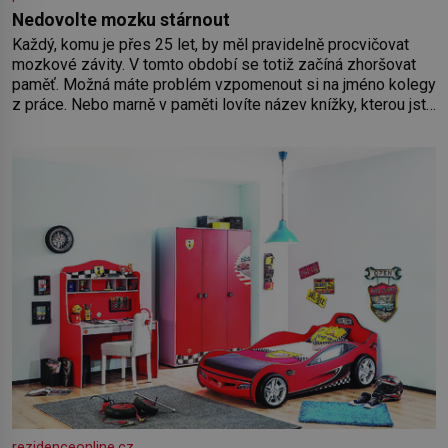
Nedovolte mozku stárnout
Každý, komu je přes 25 let, by měl pravidelně procvičovat
mozkové závity. V tomto období se totiž začíná zhoršovat
paměť. Možná máte problém vzpomenout si na jméno kolegy
z práce. Nebo marně v paměti lovíte název knížky, kterou jste
nedávno přečetli. Je to opravdu tak, s věkem jako kdyby se
paměť rozhodla stávkovat. Cvičte
rezidenceonline.cz