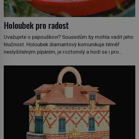
Holoubek pro radost
Uvažujete o papouškovi? Sousedům by mohla vadit jeho
hlučnost. Holoubek diamantový komunikuje téměř
neslyšitelným pípáním, je roztomilý a hodí se i pro
chovatele začátečníky. Jedná se o nenáročného
klidného ptáčka, který většinu dne jen posedává. Hodně
času tráví na zemi, kde sbírá zbytky semínek Jeho
domovinou je prakticky celá Austrálie s výjimkou
pobřežní oblasti. […]