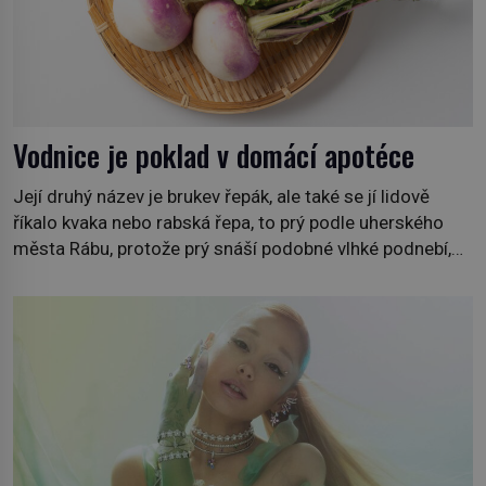
Vodnice je poklad v domácí apotéce
Její druhý název je brukev řepák, ale také se jí lidově
říkalo kvaka nebo rabská řepa, to prý podle uherského
města Rábu, protože prý snáší podobné vlhké podnebí,
jako je tam. Určitě jste se s ní už setkali, třeba na trzích,
někdy i v obchodech. Její bulvy jsou bílé, nahoře někdy
fialové a chutí […]