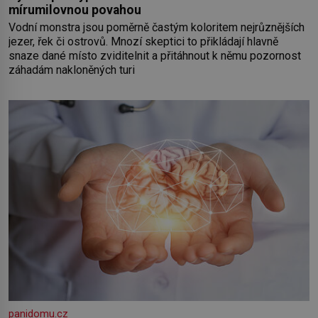
mírumilovnou povahou
Vodní monstra jsou poměrně častým koloritem nejrůznějších
jezer, řek či ostrovů. Mnozí skeptici to přikládají hlavně
snaze dané místo zviditelnit a přitáhnout k němu pozornost
záhadám nakloněných turi
panidomu.cz