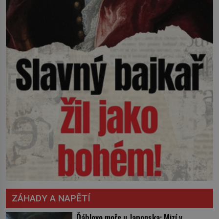
ZÁHADY A NAPĚTÍ
Ďáblovo moře u Japonska: Mizí v