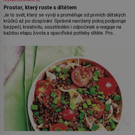
Prostor, který roste s dítětem
Je to svět, který se vyvíjí a proměňuje od prvních dětských
krůčků až po dospívání. Správně navržený pokoj podporuje
bezpečí, kreativitu, soustředění i odpočinek a reaguje na
každou etapu života a specifické potřeby dítěte. Pro
nejmenší je klíčová jednoduchost, měkkost a bezpečí, proto
by pokoj miminka měl působit především klidně a útulně.
Předškolní věk je