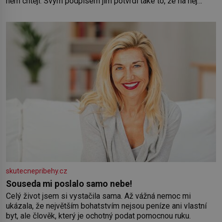
něm chtějí. Svým podpisem jim potvrdí také to, že na něj
během výslechů nikdo nevyvíjel fyzický ani psychický nátlak.
Syn brněnského řezníka chce být knězem a
skutecnepribehy.cz
Souseda mi poslalo samo nebe!
Celý život jsem si vystačila sama. Až vážná nemoc mi
ukázala, že největším bohatstvím nejsou peníze ani vlastní
byt, ale člověk, který je ochotný podat pomocnou ruku.