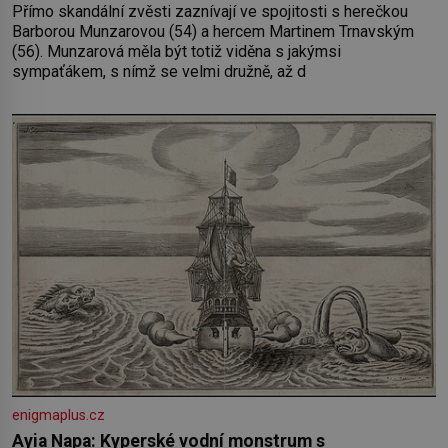
Přímo skandální zvěsti zaznívají ve spojitosti s herečkou
Barborou Munzarovou (54) a hercem Martinem Trnavským
(56). Munzarová měla být totiž viděna s jakýmsi
sympaťákem, s nímž se velmi družně, až d
enigmaplus.cz
Ayia Napa: Kyperské vodní monstrum s