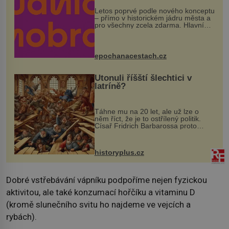
Letos poprvé podle nového konceptu
– přímo v historickém jádru města a
pro všechny zcela zdarma. Hlavní
program se odehraje na Karlově a
Husově náměstí. Návštěvníci se
mohou těšit na víno, burčák, pes...
epochanacestach.cz
Utonuli říšští šlechtici v
latríně?
Táhne mu na 20 let, ale už lze o
něm říct, že je to ostřílený politik.
Císař Fridrich Barbarossa proto
posílá svého syna a dědice Jindřicha
VI. do Erfurtu, aby se stal
prostředníkem při řešení sporu m...
historyplus.cz
Dobré vstřebávání vápníku podpoříme nejen fyzickou
aktivitou, ale také konzumací hořčíku a vitaminu D
(kromě slunečního svitu ho najdeme ve vejcích a
rybách).