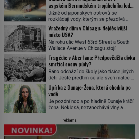
asijském Bermudském trojúhelníku lodě
ve spárech neznámé síly?
Jižně od japonských ostrovů se
rozkládají vody, kterým se přezdívá
Ďáblovo moře. Vypráví se o lodích
Vražedný dům v Chicagu: Nejděsivější
mizejících beze stopy, podivných
místo USA?
světlech, zrádných proudech i mořských
Na rohu ulic West 63rd Street a South
dracích, kteří měli tyto končiny střežit už
Wallace Avenue v Chicagu stojí
v dávných legendách. Je tichomořský
nenápadná pošta. Nemá žádný speciální
Dračí trojúhelník skutečně prokletým
Tragédie v Aberfanu: Předpověděla dívka
nápis ani pamětní desku. A přesto prý
místem, nebo se zde jen nebezpečná
smrtící sesuv půdy?
místní zaměstnanci neradi chodí do
příroda proměnila v jednu z
Ráno odchází do školy jako tisíce jiných
sklepa. Právě tady totiž sídlil sériový
nejpůsobivějších námořních záhad? […]
dětí. Ještě předtím se ale svěří matce s
vrah H. H. Holmes a také
podivným snem. Ve škole, kterou dobře
nejpropracovanější past na lidi
Upírka z Dunaje: Žena, která chodila po
zná, tentokrát nevidí budovu ani
v dějinách americké kriminalistiky.
vodě
spolužáky. Místo nich se před ní tyčí
Herman Webster Mudgett (1861–1896)
Je pozdní noc a po hladině Dunaje kráčí
cosi temného. O několik hodin později je
přijíždí […]
žena. Neklesá, nezanechává vlny a
mrtvá. Mohla devítiletá Zahlédla vlastní
pohybuje se tiše, jako by černá voda
osud? Dne 21. října 1966 se velšská
pod ní byla dlažbou. Muž, který ji z
reklama
vesnice Aberfan […]
břehu pozoruje, ji údajně poznává, jenže
Ruža Vlajna má být v tu chvíli mrtvá celé
století. Vesnice Kisiljevo v