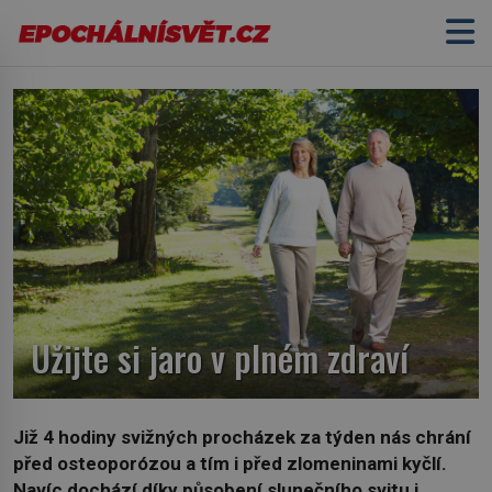
Užijte si jaro v plném zdraví
Již 4 hodiny svižných procházek za týden nás chrání
před osteoporózou a tím i před zlomeninami kyčlí.
Navíc dochází díky působení slunečního svitu i