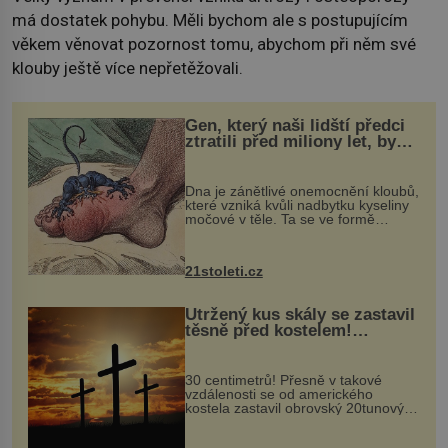
má dostatek pohybu. Měli bychom ale s postupujícím
věkem věnovat pozornost tomu, abychom při něm své
klouby ještě více nepřetěžovali.
Gen, který naši lidští předci
ztratili před miliony let, by
mohl pomoci s léčbou
„nemoci králů“
Dna je zánětlivé onemocnění kloubů,
které vzniká kvůli nadbytku kyseliny
močové v těle. Ta se ve formě
krystalků ukládá v blízkosti kloubů,
nejčastěji přitom postihuje palce na
nohou, a způsobuje bole...
21stoleti.cz
Utržený kus skály se zastavil
těsně před kostelem!
Ochránila ho boží síla?
30 centimetrů! Přesně v takové
vzdálenosti se od amerického
kostela zastavil obrovský 20tunový
balvan, který se v květnu 2014
nečekaně odtrhl od nedaleké skály