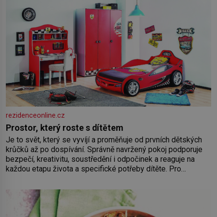
rezidenceonline.cz
Prostor, který roste s dítětem
Je to svět, který se vyvíjí a proměňuje od prvních dětských
krůčků až po dospívání. Správně navržený pokoj podporuje
bezpečí, kreativitu, soustředění i odpočinek a reaguje na
každou etapu života a specifické potřeby dítěte. Pro
nejmenší je klíčová jednoduchost, měkkost a bezpečí, proto
by pokoj miminka měl působit především klidně a útulně.
Předškolní věk je