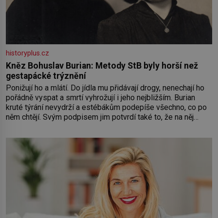
historyplus.cz
Kněz Bohuslav Burian: Metody StB byly horší než
gestapácké trýznění
Ponižují ho a mlátí. Do jídla mu přidávají drogy, nenechají ho
pořádně vyspat a smrtí vyhrožují i jeho nejbližším. Burian
kruté týrání nevydrží a estébákům podepíše všechno, co po
něm chtějí. Svým podpisem jim potvrdí také to, že na něj
během výslechů nikdo nevyvíjel fyzický ani psychický nátlak.
Syn brněnského řezníka chce být knězem a