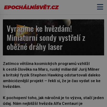
Vyrazíme ke hvězdám!
Miniaturní sondy vystřelí z
oběžné dráhy laser
Zatímco většina kosmických programů vzhlíží
k cestě člověka na Mars, ruský miliardář Jurij Milner
a britský fyzik Stephen Hawking odstartovali daleko
ambicióznější projekt – řekli si, že je čas vydat se ke
hvězdám.
K pochopení toho, jak náročná je to výzva, stačí jeden
údaj. Nám nejbližší hvězda Alfa Centauri je