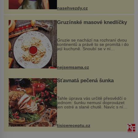
jsou už dávno pryč a opět se pyšnila
ženskými křivkami, najednou s...
nasehvezdy.cz
Gruzínské masové knedlíčky
Gruzie se nachází na rozhraní dvou
kontinentů a právě to se promítá i do
její kuchyně. Snoubí se v ní
evropské a asijské chutě a díky tomu
vznikají rozmanité a chuťově bohaté
pokrmy, které rozhodně st...
nejsemsama.cz
Šťavnatá pečená šunka
Tahle úprava vás určitě přesvědčí o
jednom: šunku nemusí doprovázet
jen ostré a slané chutě. Navíc s ní
nakrmíte poměrně hodně hladových
krků. Ingredience sádlo 3 kg šunky
vcelku 3 stroužky česneku hl...
tisicereceptu.cz