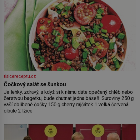
tisicereceptu.cz
Čočkový salát se šunkou
Je lehký, zdravý, a když si k němu dáte opečený chléb nebo
čerstvou bagetku, bude chutnat jedna báseň. Suroviny 250 g
vaší oblíbené čočky 150 g cherry rajčátek 1 velká červená
cibule 2 lžíce