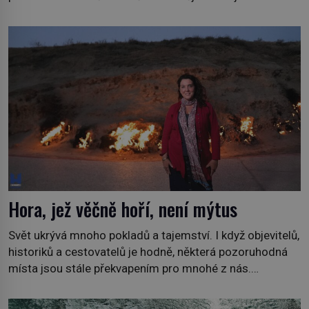
někdo zodpovědný, to jsou otázky, které necháme na
jiných. My se raději podíváme do jiných zemí a
prozkoumáme, jaká další zvířata po celém světě se
přizpůsobila životu […]
Hora, jež věčně hoří, není mýtus
Svět ukrývá mnoho pokladů a tajemství. I když objevitelů,
historiků a cestovatelů je hodně, některá pozoruhodná
místa jsou stále překvapením pro mnohé z nás.
Neprobádané místa Ázerbájdžánu, rozmanitá historie
Albánie či úchvatná atmosféra Kypru jsou jedny z míst,