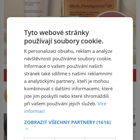
Tyto webové stránky
používají soubory cookie.
K personalizaci obsahu, reklam a analýze
návštěvnosti používáme soubory cookie.
Informace o vašem používání našich
stránek také sdílíme s našimi reklamními
ZAJÍMAVOSTI
a analytickými partnery, kteří je mohou
Nejlepší úkryt pro Nobelovy ceny?
kombinovat s dalšími informacemi, které
Chemický roztok!
jste jim poskytli nebo které shromáždili
Po dvou dlouhých letech otevírá dveře
při vašem používání jejich služeb.
Více
své laboratoře. Oči prolétnou po stole,
informací
aby pak ulpěly na regálu, kde se nachází
Upíří jelen: Seznamte se, kabar pižmový!
všemožné látky. Hledá žluto-oranžovou
ZOBRAZIT VŠECHNY PARTNERY
(1616)
Vypadá jako jelen, vlastní dlouhé špičaté
tekutinu, jakmile ji zahlédne, nesmírně
→
zuby, jeho pižmo najdeme v parfémech
se mu uleví. Teď může svůj plán
celého světa a narazit na něj je velice
dokončit. Pod termínem aqua regia se