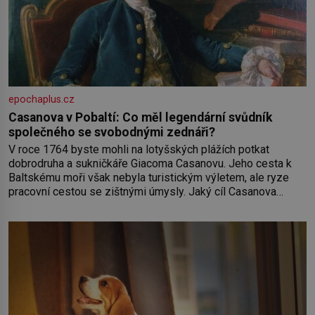
epochaplus.cz
Casanova v Pobaltí: Co měl legendární svůdník
společného se svobodnými zednáři?
V roce 1764 byste mohli na lotyšských plážích potkat
dobrodruha a sukničkáře Giacoma Casanovu. Jeho cesta k
Baltskému moři však nebyla turistickým výletem, ale ryze
pracovní cestou se zištnými úmysly. Jaký cíl Casanova
sledoval, když se například procházel uličkami lotyšské
Rigy? Casanova v Pobaltí kontaktoval tamní zednářské lóže.
Nebyl v této oblasti žádným nováčkem, protože do
zednářské