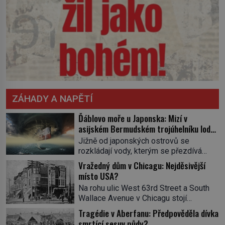
ZÁHADY A NAPĚTÍ
Ďáblovo moře u Japonska: Mizí v
asijském Bermudském trojúhelníku lodě
ve spárech neznámé síly?
Jižně od japonských ostrovů se
rozkládají vody, kterým se přezdívá
Ďáblovo moře. Vypráví se o lodích
Vražedný dům v Chicagu: Nejděsivější
mizejících beze stopy, podivných
místo USA?
světlech, zrádných proudech i mořských
Na rohu ulic West 63rd Street a South
dracích, kteří měli tyto končiny střežit už
Wallace Avenue v Chicagu stojí
v dávných legendách. Je tichomořský
nenápadná pošta. Nemá žádný speciální
Dračí trojúhelník skutečně prokletým
Tragédie v Aberfanu: Předpověděla dívka
nápis ani pamětní desku. A přesto prý
místem, nebo se zde jen nebezpečná
smrtící sesuv půdy?