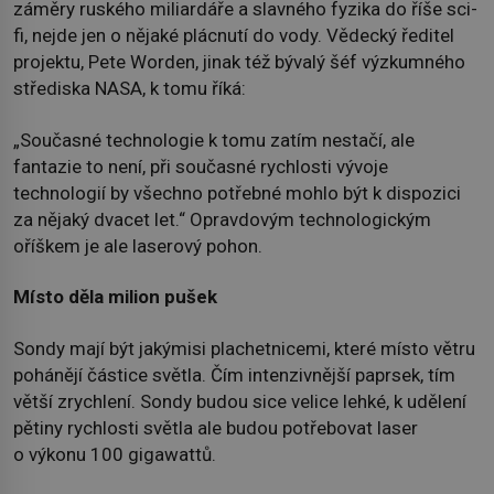
záměry ruského miliardáře a slavného fyzika do říše sci-
fi, nejde jen o nějaké plácnutí do vody. Vědecký ředitel
projektu, Pete Worden, jinak též bývalý šéf výzkumného
střediska NASA, k tomu říká:
„Současné technologie k tomu zatím nestačí, ale
fantazie to není, při současné rychlosti vývoje
technologií by všechno potřebné mohlo být k dispozici
za nějaký dvacet let.“ Opravdovým technologickým
oříškem je ale laserový pohon.
Místo děla milion pušek
Sondy mají být jakýmisi plachetnicemi, které místo větru
pohánějí částice světla. Čím intenzivnější paprsek, tím
větší zrychlení. Sondy budou sice velice lehké, k udělení
pětiny rychlosti světla ale budou potřebovat laser
o výkonu 100 gigawattů.