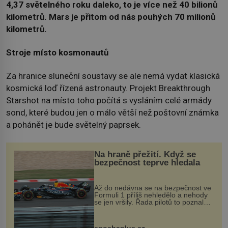
4,37 světelného roku daleko, to je více než 40 bilionů
kilometrů. Mars je přitom od nás pouhých 70 milionů
kilometrů.
Stroje místo kosmonautů
Za hranice sluneční soustavy se ale nemá vydat klasická
kosmická loď řízená astronauty. Projekt Breakthrough
Starshot na místo toho počítá s vysláním celé armády
sond, které budou jen o málo větší než poštovní známka
a pohánět je bude světelný paprsek.
Na hraně přežití. Když se
bezpečnost teprve hledala
Až do nedávna se na bezpečnost ve
Formuli 1 příliš nehledělo a nehody
se jen vršily. Řada pilotů to poznala
na vlastní kůži, často s trvalými
následky nebo bohužel i ztrátou
života. Dnes nepochopiteln...