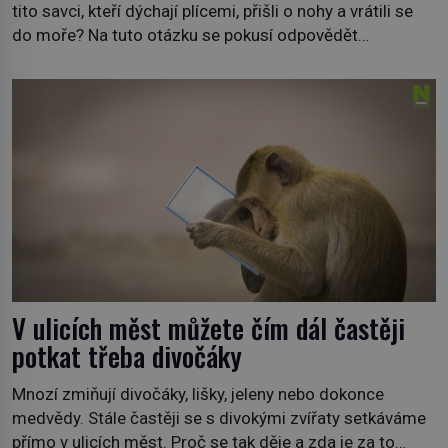
tito savci, kteří dýchají plícemi, přišli o nohy a vrátili se
do moře? Na tuto otázku se pokusí odpovědět
dokument Tajemné údolí velryb v Egyptě, který bude mít
premiéru ve čtvrtek 29. února ve 20:00 na televizní
stanici Viasat Nature. Všech 90 druhů dnes žijících
velryb […]
V ulicích měst můžete čím dál častěji
potkat třeba divočáky
Mnozí zmiňují divočáky, lišky, jeleny nebo dokonce
medvědy. Stále častěji se s divokými zvířaty setkáváme
přímo v ulicích měst. Proč se tak děje a zda je za to