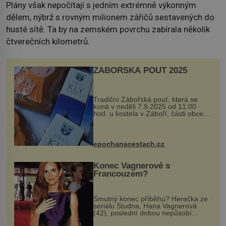
Plány však nepočítají s jedním extrémně výkonným
dělem, nýbrž s rovným milionem zářičů sestavených do
husté sítě. Ta by na zemském povrchu zabírala několik
čtverečních kilometrů.
ZÁBOŘSKÁ POUŤ 2025
Tradiční Zábořská pouť, která se
koná v neděli 7.9.2025 od 11:00
hod. u kostela v Záboří, části obce
Kly u Mělníka. V programu naleznete
komentovanou prohlídku kostela,
dobovou hudbu, řemesla, atrakce...
epochanacestach.cz
Konec Vagnerové s
Francouzem?
Smutný konec příběhu? Herečka ze
seriálu Studna, Hana Vagnerová
(42), poslední dobou nepůsobí
nejšťastněji. Ačkoli časy její anorexie