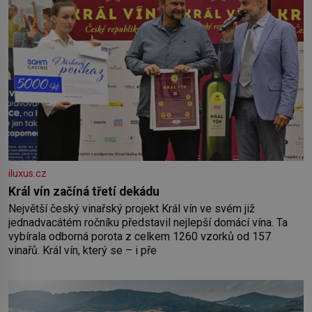
iluxus.cz
Král vín začíná třetí dekádu
Největší český vinařský projekt Král vín ve svém již
jednadvacátém ročníku představil nejlepší domácí vína. Ta
vybírala odborná porota z celkem 1260 vzorků od 157
vinařů. Král vín, který se – i pře