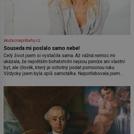
skutecnepribehy.cz
Souseda mi poslalo samo nebe!
Celý život jsem si vystačila sama. Až vážná nemoc mi
ukázala, že největším bohatstvím nejsou peníze ani vlastní
byt, ale člověk, který je ochotný podat pomocnou ruku.
Vždycky jsem byla spíš samotářka. Nepotřebovala jsem
kolem sebe partu kamarádek ani partnera. Stačily mi knihy,
práce a hlavně klid. Hned po studiích jsem odešla z rodného
města,