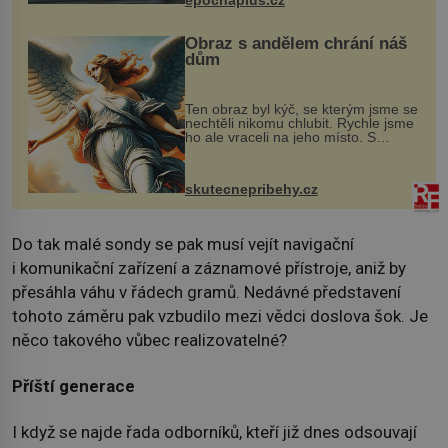
epochaplus.cz
Obraz s andělem chrání náš
dům
Ten obraz byl kýč, se kterým jsme se
nechtěli nikomu chlubit. Rychle jsme
ho ale vraceli na jeho místo. S
manželem Vaškem jsme si pořídili
chaloupku, takový domek na severu
Čech, kde jsme si naplánova...
skutecnepribehy.cz
Do tak malé sondy se pak musí vejít navigační
i komunikační zařízení a záznamové přístroje, aniž by
přesáhla váhu v řádech gramů. Nedávné představení
tohoto záměru pak vzbudilo mezi vědci doslova šok. Je
něco takového vůbec realizovatelné?
Příští generace
I když se najde řada odborníků, kteří již dnes odsouvají