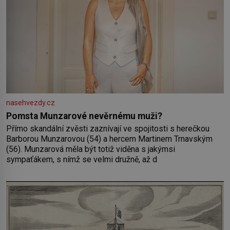
nasehvezdy.cz
Pomsta Munzarové nevěrnému muži?
Přímo skandální zvěsti zaznívají ve spojitosti s herečkou
Barborou Munzarovou (54) a hercem Martinem Trnavským
(56). Munzarová měla být totiž viděna s jakýmsi
sympaťákem, s nímž se velmi družně, až d