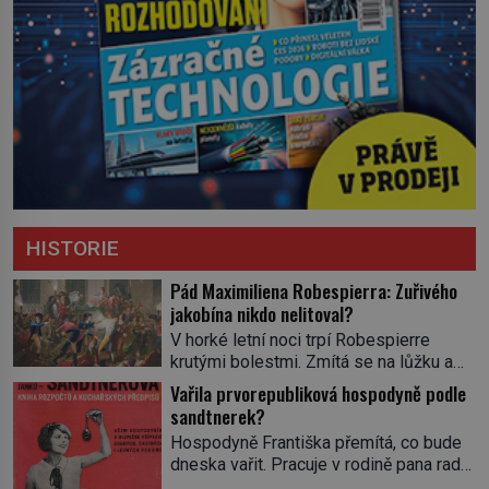
HISTORIE
Pád Maximiliena Robespierra: Zuřivého
jakobína nikdo nelitoval?
V horké letní noci trpí Robespierre
krutými bolestmi. Zmítá se na lůžku a
hlavou mu víří kolotoč myšlenek. Když
Vařila prvorepubliková hospodyně podle
se probere z mdlob, vzpomene si na
sandtnerek?
jednu z pařížských jasnovidek, kterou
Hospodyně Františka přemítá, co bude
před lety navštívil. Prorokovala mu
dneska vařit. Pracuje v rodině pana rady
tragický osud. Tehdy se jí vysmál.
a ten má mlsný jazýček. Zalistuje proto