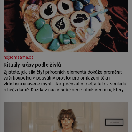
nejsemsama.cz
Rituály krásy podle živlů
Zjistěte, jak síla čtyř přírodních elementů dokáže proměnit
vaši koupelnu v posvátný prostor pro omlazení těla i
zklidnění unavené mysli. Jak pečovat o pleť a tělo v souladu
s hvězdami? Každá z nás v sobě nese otisk vesmíru, který
se projevuje nejen v naší povaze, ale i v potřebách naší
pokožky. Ohnivá znamení Ženy narozené ve znamení Berana,
Lva a Střelce v sobě nesou žár, odvahu a neutuchající elán.
Vaše