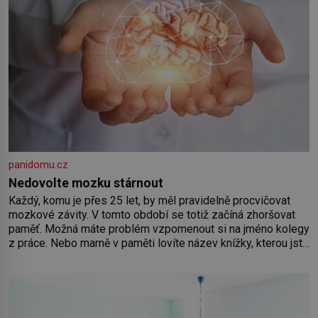
panidomu.cz
Nedovolte mozku stárnout
Každý, komu je přes 25 let, by měl pravidelně procvičovat
mozkové závity. V tomto období se totiž začíná zhoršovat
paměť. Možná máte problém vzpomenout si na jméno kolegy
z práce. Nebo marně v paměti lovíte název knížky, kterou jste
nedávno přečetli. Je to opravdu tak, s věkem jako kdyby se
paměť rozhodla stávkovat. Cvičte