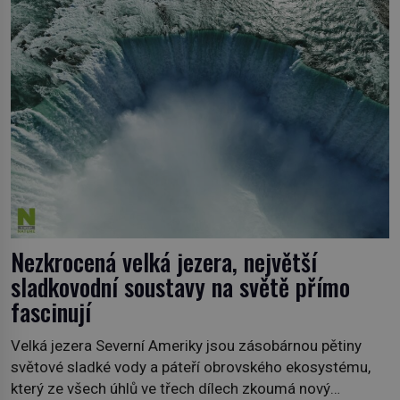
která nám mají co nabídnout a vyprávět. Uznávaná
historička Bettany Hughes, se vydala prozkoumat
pozoruhodné úkazy, o kterých jste možná doposud
neslyšeli. Hora, […]
Nezkrocená velká jezera, největší
sladkovodní soustavy na světě přímo
fascinují
Velká jezera Severní Ameriky jsou zásobárnou pětiny
světové sladké vody a páteří obrovského ekosystému,
který ze všech úhlů ve třech dílech zkoumá nový