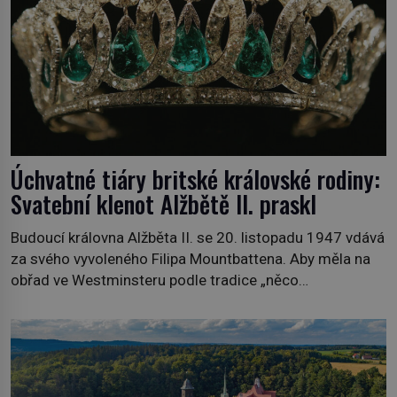
Úchvatné tiáry britské královské rodiny:
Svatební klenot Alžbětě II. praskl
Budoucí královna Alžběta II. se 20. listopadu 1947 vdává
za svého vyvoleného Filipa Mountbattena. Aby měla na
obřad ve Westminsteru podle tradice „něco
vypůjčeného“, její matka jí věnuje jedinečný šperk ze své
soukromé kolekce – diamantovou tiáru královny Marie.
„Je to ošklivá špičatá tiára,“ zhodnotil klenot britský
politik Sir Henry Channon (1897–1958), když si […]