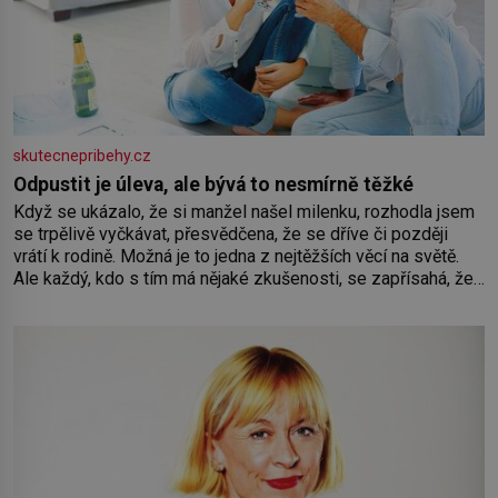
skutecnepribehy.cz
Odpustit je úleva, ale bývá to nesmírně těžké
Když se ukázalo, že si manžel našel milenku, rozhodla jsem
se trpělivě vyčkávat, přesvědčena, že se dříve či později
vrátí k rodině. Možná je to jedna z nejtěžších věcí na světě.
Ale každý, kdo s tím má nějaké zkušenosti, se zapřísahá, že
pokud odpustíte, znatelně se vám uleví. Když se ke mně
doneslo, že si manžel pořídil milenku,