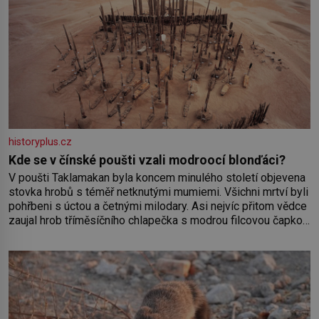
historyplus.cz
Kde se v čínské poušti vzali modroocí blonďáci?
V poušti Taklamakan byla koncem minulého století objevena
stovka hrobů s téměř netknutými mumiemi. Všichni mrtví byli
pohřbeni s úctou a četnými milodary. Asi nejvíc přitom vědce
zaujal hrob tříměsíčního chlapečka s modrou filcovou čapkou,
z níž se draly blonďaté vlásky. Fakt, že jsou těla dávných lidí
nesmírně dobře zachovalá, přičítají odborníci zdejším
klimatickým podmínkám. Sucho, prosolené písky a extrémně