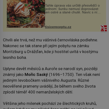
Tahle úprava vás určitě přesvědčí o
jednom: šunku nemusí doprovázet
jen ostré a slané chutě. Navíc s ní
nakrmíte poměrně hodně hladových
krků. Ingredience sádlo 3 kg šunky
vcelku 3 stroužky česneku hl...
tisicereceptu.cz
Chvíli ale trvá, než mu vášnivá černovláska podlehne.
Nakonec se tak stane při jejím pobytu na zámku
Moritzburg u Drážďan, kde ji hostitel uvítá v kostýmu
lesního boha.
Uplyne devět měsíců a Auroře se narodí syn, později
známý jako
Mořic Saský
(1696–1750). Ten však není
jediným levobočkem vášnivého Augusta. Různé
neověřené prameny uvádějí, že během svého života
zplodil téměř 400 nemanželských dětí.
Většina jeho milenek pochází ze šlechtických kruhů,