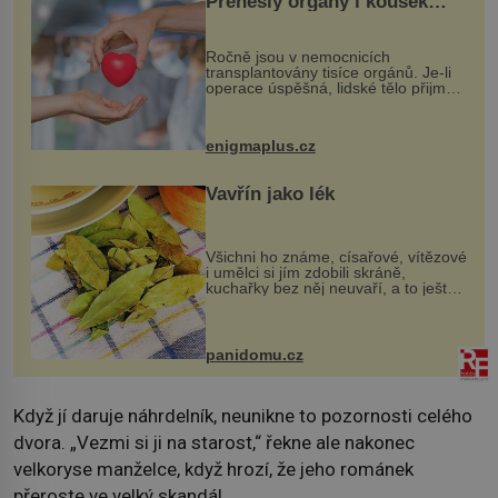
Přenesly orgány i kousek
osobnosti dárce?
Ročně jsou v nemocnicích
transplantovány tisíce orgánů. Je-li
operace úspěšná, lidské tělo přijme
darovaný orgán za své a pacient
může vést plnohodnotný život. Ale co
když při transplantaci nepřijímám...
enigmaplus.cz
Vavřín jako lék
Všichni ho známe, císařové, vítězové
i umělci si jím zdobili skráně,
kuchařky bez něj neuvaří, a to ještě
nevíte, že bobkový list může výrazně
zmírnit některé naše neduhy.
Obsahuje v malém množství ně...
panidomu.cz
Když jí daruje náhrdelník, neunikne to pozornosti celého
dvora. „Vezmi si ji na starost,“ řekne ale nakonec
velkoryse manželce, když hrozí, že jeho románek
přeroste ve velký skandál.