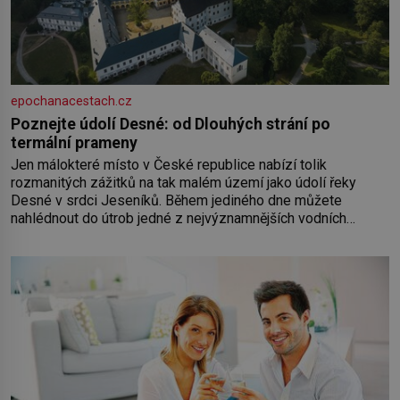
epochanacestach.cz
Poznejte údolí Desné: od Dlouhých strání po
termální prameny
Jen málokteré místo v České republice nabízí tolik
rozmanitých zážitků na tak malém území jako údolí řeky
Desné v srdci Jeseníků. Během jediného dne můžete
nahlédnout do útrob jedné z nejvýznamnějších vodních
elektráren v Evropě, vydat se na horské hřebeny, projet se na
koloběžce a den zakončit poznáváním památek ve Velkých
Losinách nebo v termálním