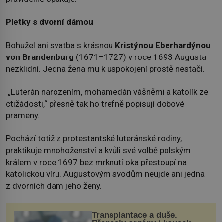
Pletky s dvorní dámou
Bohužel ani svatba s krásnou
Kristýnou Eberhardýnou
von Brandenburg
(1671–1727) v roce 1693 Augusta
nezklidní. Jedna žena mu k uspokojení prostě nestačí.
„Luterán narozením, mohamedán vášněmi a katolík ze
ctižádosti,“ přesně tak ho trefně popisují dobové
prameny.
Pochází totiž z protestantské luteránské rodiny,
praktikuje mnohoženství a kvůli své volbě polským
králem v roce 1697 bez mrknutí oka přestoupí na
katolickou víru. Augustovým svodům neujde ani jedna
z dvorních dam jeho ženy.
Transplantace a duše.