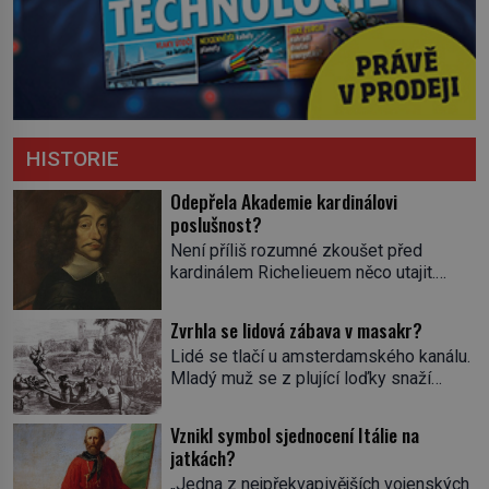
HISTORIE
Odepřela Akademie kardinálovi
poslušnost?
Není příliš rozumné zkoušet před
kardinálem Richelieuem něco utajit.
První ministr se dříve či později dozví o
všem a s potenciálními spiklenci umí
Zvrhla se lidová zábava v masakr?
rázně zatočit. Od roku 1629 se
Lidé se tlačí u amsterdamského kanálu.
setkávají v pařížském domě
Mladý muž se z plující loďky snaží
spisovatele Valentina Conrarta (1603–
sundat živého úhoře zavěšeného nad
1675). Diskutují o literárních dílech.
hladinou na laně. Zavrávorá a padá do
Nikomu se tím ale příliš nechlubí. Někdo
Vznikl symbol sjednocení Itálie na
vody. Diváci křičí a smějí se. Nevinná
by jejich spolek klidně mohl považovat
jatkách?
pouliční zábava, dalo by se říct. V
za nelegální. […]
„Jedna z nejpřekvapivějších vojenských
nizozemských městech má svou tradici,