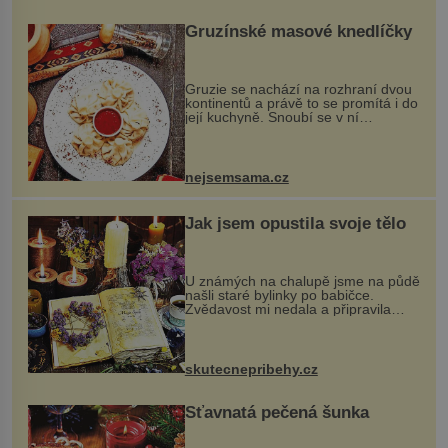
Gruzínské masové knedlíčky
Gruzie se nachází na rozhraní dvou
kontinentů a právě to se promítá i do
její kuchyně. Snoubí se v ní
evropské a asijské chutě a díky tomu
vznikají rozmanité a chuťově bohaté
pokrmy, které rozhodně st...
nejsemsama.cz
Jak jsem opustila svoje tělo
U známých na chalupě jsme na půdě
našli staré bylinky po babičce.
Zvědavost mi nedala a připravila
jsem si z nich lektvar… Zimní pobyt
na chalupě se pro mě vlastní vinou
změnil v děsivý zážitek, na kt...
skutecnepribehy.cz
Šťavnatá pečená šunka