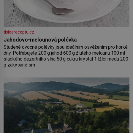
tisicereceptu.cz
Jahodovo-melounová polévka
Studené ovocné polévky jsou ideálním osvěžením pro horké
dny. Potřebujete 200 g jahod 600 g žlutého melounu 100 ml
sladkého dezertního vína 50 g cukru krystal 1 lžíci medu 200
g zakysané sm