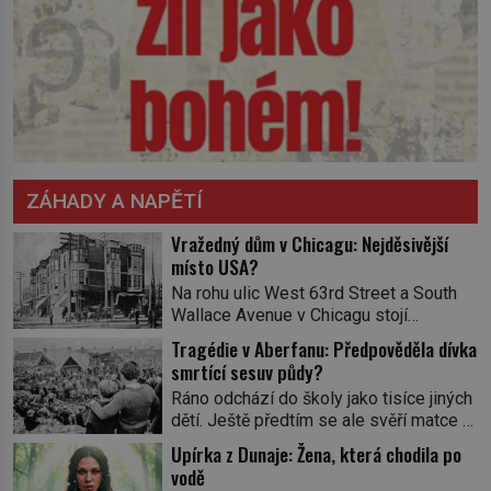
ZÁHADY A NAPĚTÍ
Vražedný dům v Chicagu: Nejděsivější
místo USA?
Na rohu ulic West 63rd Street a South
Wallace Avenue v Chicagu stojí
nenápadná pošta. Nemá žádný speciální
Tragédie v Aberfanu: Předpověděla dívka
nápis ani pamětní desku. A přesto prý
smrtící sesuv půdy?
místní zaměstnanci neradi chodí do
Ráno odchází do školy jako tisíce jiných
sklepa. Právě tady totiž sídlil sériový
dětí. Ještě předtím se ale svěří matce s
vrah H. H. Holmes a také
podivným snem. Ve škole, kterou dobře
nejpropracovanější past na lidi
Upírka z Dunaje: Žena, která chodila po
zná, tentokrát nevidí budovu ani
v dějinách americké kriminalistiky.
vodě
spolužáky. Místo nich se před ní tyčí
Herman Webster Mudgett (1861–1896)