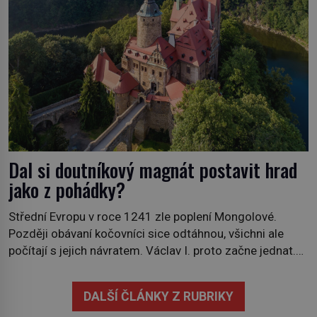
Dal si doutníkový magnát postavit hrad
jako z pohádky?
Střední Evropu v roce 1241 zle poplení Mongolové.
Později obávaní kočovníci sice odtáhnou, všichni ale
počítají s jejich návratem. Václav I. proto začne jednat.
Na další případné řádění barbarů z východu se chce
pečlivě připravit! Český král Václav I. (1205–1253)
DALŠÍ ČLÁNKY Z RUBRIKY
přijme opatření, která mají posílit obranu jeho království.