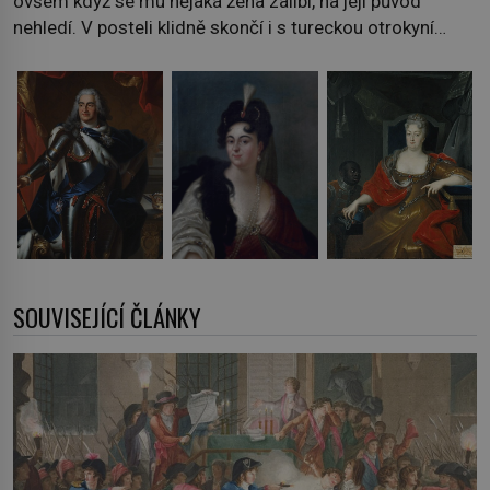
ovšem když se mu nějaká žena zalíbí, na její původ
nehledí. V posteli klidně skončí i s tureckou otrokyní…
SOUVISEJÍCÍ ČLÁNKY