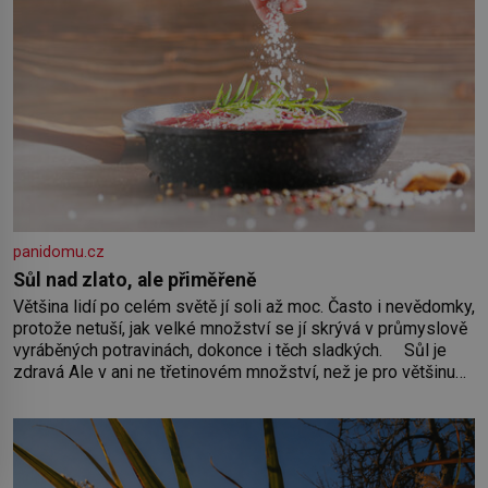
panidomu.cz
Sůl nad zlato, ale přiměřeně
Většina lidí po celém světě jí soli až moc. Často i nevědomky,
protože netuší, jak velké množství se jí skrývá v průmyslově
vyráběných potravinách, dokonce i těch sladkých. Sůl je
zdravá Ale v ani ne třetinovém množství, než je pro většinu
populace běžné. Její základní složky– sodík a chlór – jsou
zásadní pro správné hospodaření