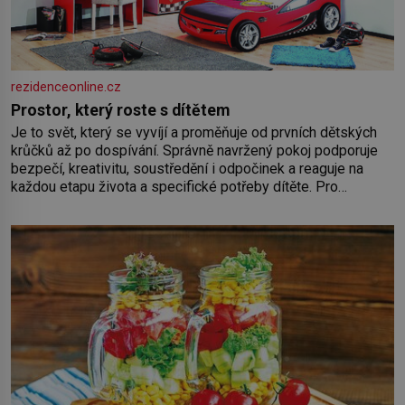
rezidenceonline.cz
Prostor, který roste s dítětem
Je to svět, který se vyvíjí a proměňuje od prvních dětských
krůčků až po dospívání. Správně navržený pokoj podporuje
bezpečí, kreativitu, soustředění i odpočinek a reaguje na
každou etapu života a specifické potřeby dítěte. Pro
nejmenší je klíčová jednoduchost, měkkost a bezpečí, proto
by pokoj miminka měl působit především klidně a útulně.
Předškolní věk je