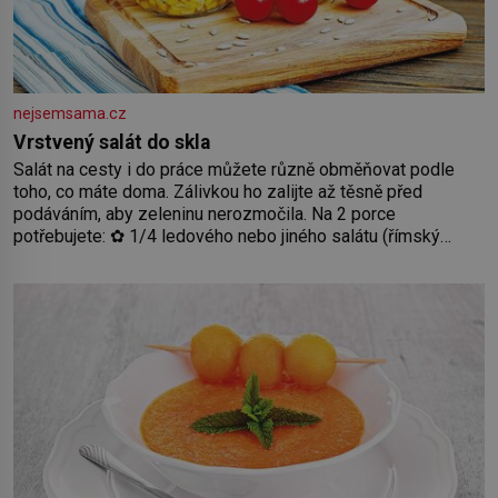
nejsemsama.cz
Vrstvený salát do skla
Salát na cesty i do práce můžete různě obměňovat podle
toho, co máte doma. Zálivkou ho zalijte až těsně před
podáváním, aby zeleninu nerozmočila. Na 2 porce
potřebujete: ✿ 1/4 ledového nebo jiného salátu (římský
salát, polníček…) ✿ 1 malá konzerva kukuřice ✿ ½ okurky ✿
2 rajčata Zálivka: ✿ 4 lžíce olivového oleje ✿ 1 lžíci citronové
šťávy ✿ ½ stroužku