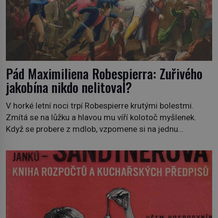
Pád Maximiliena Robespierra: Zuřivého
jakobína nikdo nelitoval?
V horké letní noci trpí Robespierre krutými bolestmi.
Zmítá se na lůžku a hlavou mu víří kolotoč myšlenek.
Když se probere z mdlob, vzpomene si na jednu
z pařížských jasnovidek, kterou před lety navštívil.
Prorokovala mu tragický osud. Tehdy se jí vysmál.
„Robespierre to dotáhne hodně daleko,“ prohlásil o něm
jiný významný francouzský revolucionář, Honoré de
Mirabeau […]