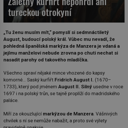
Záletný kurfiřt nepohrdl ani
tureckou otrokyní
„Tu ženu musím mít,“ pomyslí si sedmnáctiletý
August, budoucí polský král. Vůbec mu nevadí, že
pohledná španělská markýza de Manzera je vdaná a
jejímu manželovi nebude zrovna po chuti nechat si
nasadit parohy od takového mladíčka.
Všechno spraví nějaké mince vhozené do kapsy
komorné… Saský kurfiřt
Fridrich August I.
(1670–
1733), který pod jménem
August II. Silný
usedne v roce
1697 i na polský trůn, se tajně proplíží do madridského
paláce.
Míří za okouzlující
markýzou de Manzera
. Vášnivých
chvilek s ní se nemůže nabažit, a proto své výlety
pravidelně opakuje.