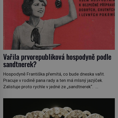
Vařila prvorepubliková hospodyně podle
sandtnerek?
Hospodyně Františka přemítá, co bude dneska vařit.
Pracuje v rodině pana rady a ten má mlsný jazýček.
Zalistuje proto rychle v jedné ze „sandtnerek“.
„Zaplaťpánbůh, že už nemusíme chodit s lístky,“
povzdechne si směrem ke služce, kterou má v kuchyni k
ruce. Ještě v prvních letech nové republiky fungoval kvůli
nedostatku zboží přídělový systém. […]