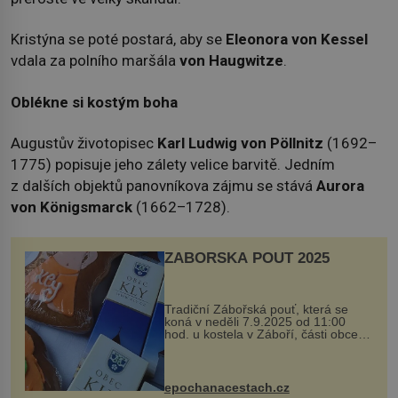
Kristýna se poté postará, aby se
Eleonora von Kessel
vdala za polního maršála
von Haugwitze
.
Oblékne si kostým boha
Augustův životopisec
Karl Ludwig
von Pöllnitz
(1692–
1775) popisuje jeho zálety velice barvitě. Jedním
z dalších objektů panovníkova zájmu se stává
Aurora
von Königsmarck
(1662–1728).
ZÁBOŘSKÁ POUŤ 2025
Tradiční Zábořská pouť, která se
koná v neděli 7.9.2025 od 11:00
hod. u kostela v Záboří, části obce
Kly u Mělníka. V programu naleznete
komentovanou prohlídku kostela,
dobovou hudbu, řemesla, atrakce...
epochanacestach.cz