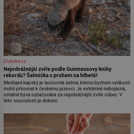
21stoleti.cz
Nejodvážnější zvíře podle Guinnessovy knihy
rekordů? Šelmička s pruhem na hřbetě!
Medojed kapský je lasicovitá šelma, kterou bychom velikostí
mohli přirovnat k českému jezevci. Je extrémně nebojácná,
ostatně bývá označována za nejodvážnější zvíře vůbec. V
této souvislosti je dokonc