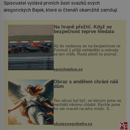
Spisovatel vydává prvních šest svazků svých
alegorických Bajek, které si čtenáři okamžitě zamilují.
Na hraně přežití. Když se
bezpečnost teprve hledala
Až do nedávna se na bezpečnost ve
Formuli 1 příliš nehledělo a nehody
se jen vršily. Řada pilotů to poznala
na vlastní kůži, často s trvalými
následky nebo bohužel i ztrátou
života. Dnes nepochopiteln...
epochaplus.cz
Obraz s andělem chrání náš
dům
Ten obraz byl kýč, se kterým jsme se
nechtěli nikomu chlubit. Rychle jsme
ho ale vraceli na jeho místo. S
manželem Vaškem jsme si pořídili
chaloupku, takový domek na severu
Čech, kde jsme si naplánova...
skutecnepribehy.cz