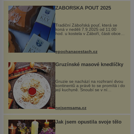
ZÁBOŘSKÁ POUŤ 2025
Tradiční Zábořská pouť, která se
koná v neděli 7.9.2025 od 11:00
hod. u kostela v Záboří, části obce
Kly u Mělníka. V programu naleznete
komentovanou prohlídku kostela,
dobovou hudbu, řemesla, atrakce...
epochanacestach.cz
Gruzínské masové knedlíčky
Gruzie se nachází na rozhraní dvou
kontinentů a právě to se promítá i do
její kuchyně. Snoubí se v ní
evropské a asijské chutě a díky tomu
vznikají rozmanité a chuťově bohaté
pokrmy, které rozhodně st...
nejsemsama.cz
Jak jsem opustila svoje tělo