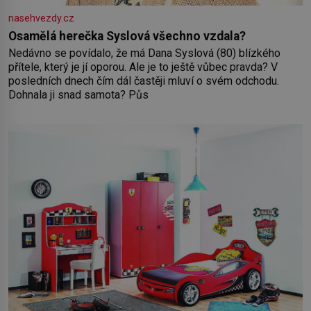
nasehvezdy.cz
Osamělá herečka Syslová všechno vzdala?
Nedávno se povídalo, že má Dana Syslová (80) blízkého
přítele, který je jí oporou. Ale je to ještě vůbec pravda? V
posledních dnech čím dál častěji mluví o svém odchodu.
Dohnala ji snad samota? Půs