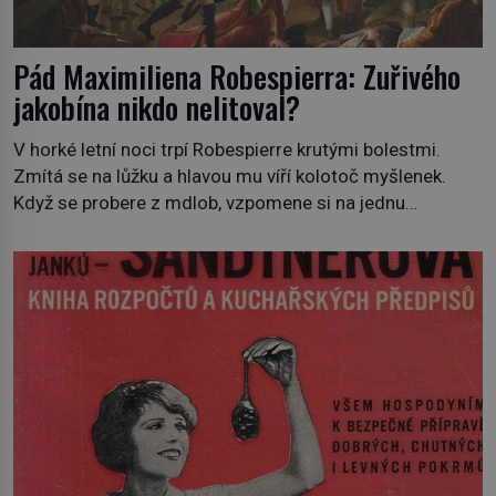
Pád Maximiliena Robespierra: Zuřivého
jakobína nikdo nelitoval?
V horké letní noci trpí Robespierre krutými bolestmi.
Zmítá se na lůžku a hlavou mu víří kolotoč myšlenek.
Když se probere z mdlob, vzpomene si na jednu
z pařížských jasnovidek, kterou před lety navštívil.
Prorokovala mu tragický osud. Tehdy se jí vysmál.
„Robespierre to dotáhne hodně daleko,“ prohlásil o něm
jiný významný francouzský revolucionář, Honoré de
Mirabeau […]