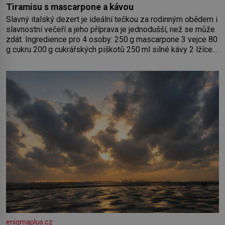
Tiramisu s mascarpone a kávou
Slavný italský dezert je ideální tečkou za rodinným obědem i
slavnostní večeří a jeho příprava je jednodušší, než se může
zdát. Ingredience pro 4 osoby: 250 g mascarpone 3 vejce 80
g cukru 200 g cukrářských piškotů 250 ml silné kávy 2 lžíce
amaretta kakao na posypání Postup: Oddělte žloutky od
bílků. Žloutky vyšlehejte s cukrem do světlé pěny a postupně
do nich vmíchejte mascarpone, aby vznikl hladký
enigmaplus.cz