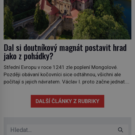
Dal si doutníkový magnát postavit hrad
jako z pohádky?
Střední Evropu v roce 1241 zle poplení Mongolové.
Později obávaní kočovníci sice odtáhnou, všichni ale
počítají s jejich návratem. Václav I. proto začne jednat.
Na další případné řádění barbarů z východu se chce
pečlivě připravit! Český král Václav I. (1205–1253)
DALŠÍ ČLÁNKY Z RUBRIKY
přijme opatření, která mají posílit obranu jeho království.
Zajistit hodlá především severní hranici. Na […]