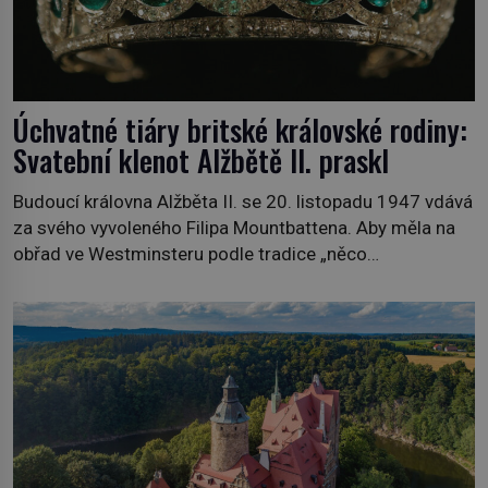
Úchvatné tiáry britské královské rodiny:
Svatební klenot Alžbětě II. praskl
Budoucí královna Alžběta II. se 20. listopadu 1947 vdává
za svého vyvoleného Filipa Mountbattena. Aby měla na
obřad ve Westminsteru podle tradice „něco
vypůjčeného“, její matka jí věnuje jedinečný šperk ze své
soukromé kolekce – diamantovou tiáru královny Marie.
„Je to ošklivá špičatá tiára,“ zhodnotil klenot britský
politik Sir Henry Channon (1897–1958), když si […]