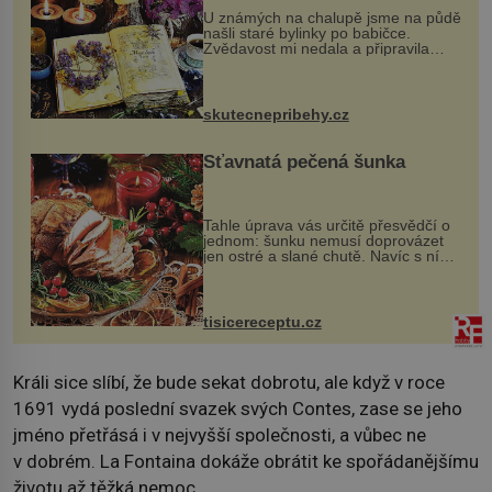
U známých na chalupě jsme na půdě
našli staré bylinky po babičce.
Zvědavost mi nedala a připravila
jsem si z nich lektvar… Zimní pobyt
na chalupě se pro mě vlastní vinou
změnil v děsivý zážitek, na kt...
skutecnepribehy.cz
Šťavnatá pečená šunka
Tahle úprava vás určitě přesvědčí o
jednom: šunku nemusí doprovázet
jen ostré a slané chutě. Navíc s ní
nakrmíte poměrně hodně hladových
krků. Ingredience sádlo 3 kg šunky
vcelku 3 stroužky česneku hl...
tisicereceptu.cz
Králi sice slíbí, že bude sekat dobrotu, ale když v roce
1691 vydá poslední svazek svých Contes, zase se jeho
jméno přetřásá i v nejvyšší společnosti, a vůbec ne
v dobrém. La Fontaina dokáže obrátit ke spořádanějšímu
životu až těžká nemoc.