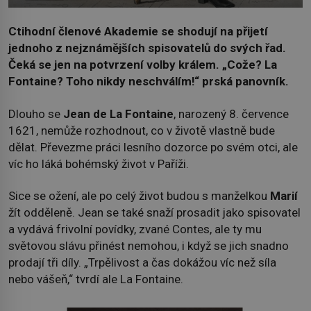
Ctihodní členové Akademie se shodují na přijetí
jednoho z nejznámějších spisovatelů do svých řad.
Čeká se jen na potvrzení volby králem. „Cože? La
Fontaine? Toho nikdy neschválím!“ prská panovník.
Dlouho se
Jean de La Fontaine
, narozený 8. července
1621, nemůže rozhodnout, co v životě vlastně bude
dělat. Převezme práci lesního dozorce po svém otci, ale
víc ho láká bohémský život v Paříži.
Sice se ožení, ale po celý život budou s manželkou
Marií
žít odděleně. Jean se také snaží prosadit jako spisovatel
a vydává frivolní povídky, zvané Contes, ale ty mu
světovou slávu přinést nemohou, i když se jich snadno
prodají tři díly. „Trpělivost a čas dokážou víc než síla
nebo vášeň,“ tvrdí ale La Fontaine.