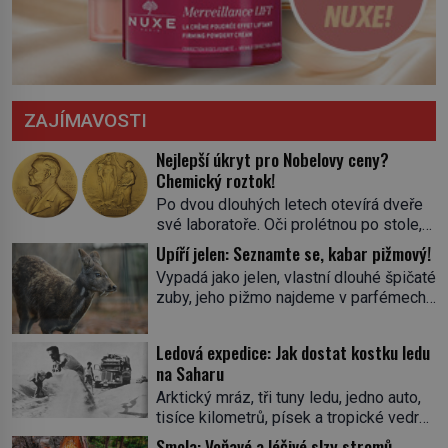
ZAJÍMAVOSTI
Nejlepší úkryt pro Nobelovy ceny?
Chemický roztok!
Po dvou dlouhých letech otevírá dveře
své laboratoře. Oči prolétnou po stole,
aby pak ulpěly na regálu, kde se nachází
Upíří jelen: Seznamte se, kabar pižmový!
všemožné látky. Hledá žluto-oranžovou
Vypadá jako jelen, vlastní dlouhé špičaté
tekutinu, jakmile ji zahlédne, nesmírně
zuby, jeho pižmo najdeme v parfémech
se mu uleví. Teď může svůj plán
celého světa a narazit na něj je velice
dokončit. Pod termínem aqua regia se
těžké. Tato charakteristika sedí na
skrývá směs s názvem lučavka
Ledová expedice: Jak dostat kostku ledu
jediného zástupce zvířecí říše – kabara
královská. Svůj přídomek nemá pro nic
na Saharu
pižmového. V Evropě ho jako první
za nic, […]
Arktický mráz, tři tuny ledu, jedno auto,
popíše švédský botanik Carl Linné
tisíce kilometrů, písek a tropické vedro.
(1707–1778), jenže v Asii o něm ví už
To je ve zkratce zdánlivě nesplnitelná
celá staletí. Zvíře připomíná jelena,
Smola: Voňavé a léčivé slzy stromů