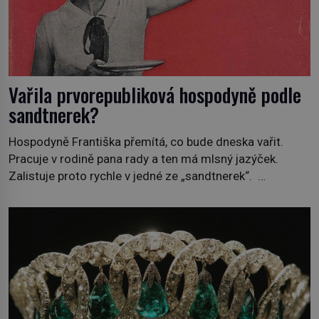
Vařila prvorepubliková hospodyně podle
sandtnerek?
Hospodyně Františka přemítá, co bude dneska vařit.
Pracuje v rodině pana rady a ten má mlsný jazýček.
Zalistuje proto rychle v jedné ze „sandtnerek“.
„Zaplaťpánbůh, že už nemusíme chodit s lístky,“
povzdechne si směrem ke služce, kterou má v kuchyni k
ruce. Ještě v prvních letech nové republiky fungoval kvůli
nedostatku zboží přídělový systém. […]