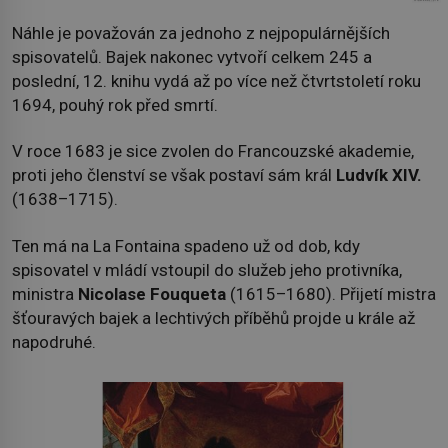
Náhle je považován za jednoho z nejpopulárnějších
spisovatelů. Bajek nakonec vytvoří celkem 245 a
poslední, 12. knihu vydá až po více než čtvrtstoletí roku
1694, pouhý rok před smrtí.
V roce 1683 je sice zvolen do Francouzské akademie,
proti jeho členství se však postaví sám král
Ludvík XIV.
(1638–1715).
Ten má na La Fontaina spadeno už od dob, kdy
spisovatel v mládí vstoupil do služeb jeho protivníka,
ministra
Nicolase Fouqueta
(1615–1680). Přijetí mistra
šťouravých bajek a lechtivých příběhů projde u krále až
napodruhé.