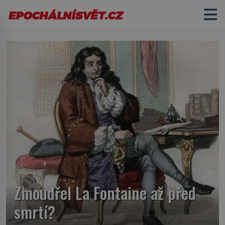
Zmoudřel La Fontaine až před
smrtí?