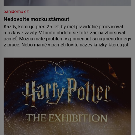
panidomu.cz
Nedovolte mozku stárnout
Každý, komu je přes 25 let, by měl pravidelně procvičovat
mozkové závity. V tomto období se totiž začíná zhoršovat
paměť. Možná máte problém vzpomenout si na jméno kolegy
z práce. Nebo marně v paměti lovíte název knížky, kterou jste
nedávno přečetli. Je to opravdu tak, s věkem jako kdyby se
paměť rozhodla stávkovat. Cvičte