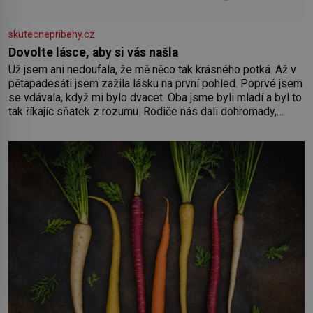
skutecnepribehy.cz
Dovolte lásce, aby si vás našla
Už jsem ani nedoufala, že mě něco tak krásného potká. Až v
pětapadesáti jsem zažila lásku na první pohled. Poprvé jsem
se vdávala, když mi bylo dvacet. Oba jsme byli mladí a byl to
tak říkajíc sňatek z rozumu. Rodiče nás dali dohromady,
Toník byl dobře zaopatřený mladý muž. Manželství nám
oběma moc nesvědčilo, brzy jsme zjistili, že