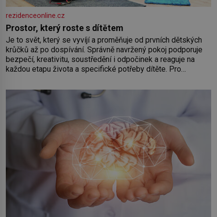
rezidenceonline.cz
Prostor, který roste s dítětem
Je to svět, který se vyvíjí a proměňuje od prvních dětských
krůčků až po dospívání. Správně navržený pokoj podporuje
bezpečí, kreativitu, soustředění i odpočinek a reaguje na
každou etapu života a specifické potřeby dítěte. Pro
nejmenší je klíčová jednoduchost, měkkost a bezpečí, proto
by pokoj miminka měl působit především klidně a útulně.
Předškolní věk je