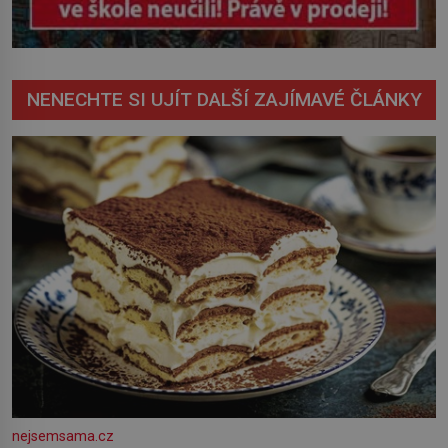
NENECHTE SI UJÍT DALŠÍ ZAJÍMAVÉ ČLÁNKY
nejsemsama.cz