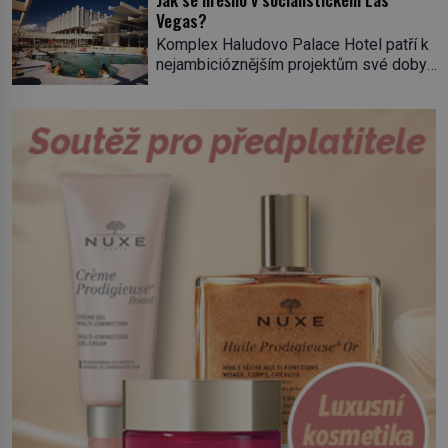
tisícovka Červených košil, které vedl do
Vegas?
boje slavný italský revolucionář
Komplex Haludovo Palace Hotel patří k
Giuseppe Garibaldi. Pro své
nejambicióznějším projektům své doby…
skálopevné přesvědčení o nutnosti
Na jugoslávském ostrově Krk vyrůstá
sjednotit Itálii se nejednou ocitl v
díky penězům amerického vydavatele
hledáčku úřadů i […]
erotického časopisu, který věří, že by se
jeho „palác hříchů“ mohl stát pomyslným
mostem mezi Východem a Západem.
Jugoslávie diktátora Josipa Broze Tita
(1892–1980) byla specifickým státem,
který ve světě rozděleném studenou
válkou nepatřil do socialistického, […]