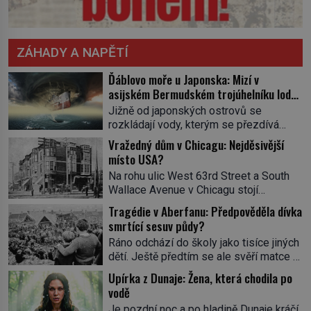
ZÁHADY A NAPĚTÍ
Ďáblovo moře u Japonska: Mizí v
asijském Bermudském trojúhelníku lodě
ve spárech neznámé síly?
Jižně od japonských ostrovů se
rozkládají vody, kterým se přezdívá
Ďáblovo moře. Vypráví se o lodích
Vražedný dům v Chicagu: Nejděsivější
mizejících beze stopy, podivných
místo USA?
světlech, zrádných proudech i mořských
Na rohu ulic West 63rd Street a South
dracích, kteří měli tyto končiny střežit už
Wallace Avenue v Chicagu stojí
v dávných legendách. Je tichomořský
nenápadná pošta. Nemá žádný speciální
Dračí trojúhelník skutečně prokletým
Tragédie v Aberfanu: Předpověděla dívka
nápis ani pamětní desku. A přesto prý
místem, nebo se zde jen nebezpečná
smrtící sesuv půdy?
místní zaměstnanci neradi chodí do
příroda proměnila v jednu z
Ráno odchází do školy jako tisíce jiných
sklepa. Právě tady totiž sídlil sériový
nejpůsobivějších námořních záhad? […]
dětí. Ještě předtím se ale svěří matce s
vrah H. H. Holmes a také
podivným snem. Ve škole, kterou dobře
nejpropracovanější past na lidi
Upírka z Dunaje: Žena, která chodila po
zná, tentokrát nevidí budovu ani
v dějinách americké kriminalistiky.
vodě
spolužáky. Místo nich se před ní tyčí
Herman Webster Mudgett (1861–1896)
Je pozdní noc a po hladině Dunaje kráčí