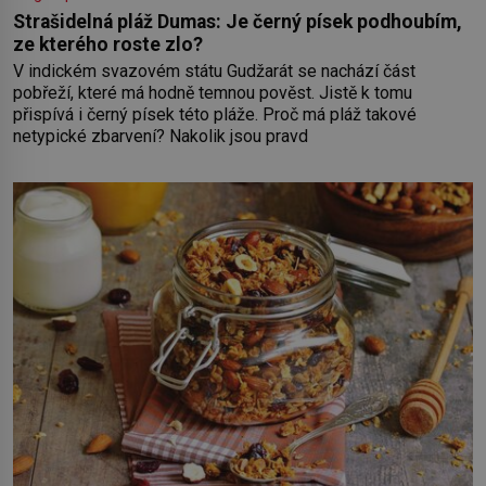
Strašidelná pláž Dumas: Je černý písek podhoubím,
ze kterého roste zlo?
V indickém svazovém státu Gudžarát se nachází část
pobřeží, které má hodně temnou pověst. Jistě k tomu
přispívá i černý písek této pláže. Proč má pláž takové
netypické zbarvení? Nakolik jsou pravd