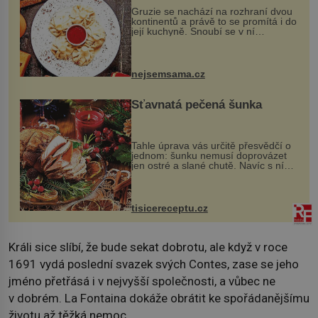
Gruzie se nachází na rozhraní dvou
kontinentů a právě to se promítá i do
její kuchyně. Snoubí se v ní
evropské a asijské chutě a díky tomu
vznikají rozmanité a chuťově bohaté
pokrmy, které rozhodně st...
nejsemsama.cz
Šťavnatá pečená šunka
Tahle úprava vás určitě přesvědčí o
jednom: šunku nemusí doprovázet
jen ostré a slané chutě. Navíc s ní
nakrmíte poměrně hodně hladových
krků. Ingredience sádlo 3 kg šunky
vcelku 3 stroužky česneku hl...
tisicereceptu.cz
Králi sice slíbí, že bude sekat dobrotu, ale když v roce
1691 vydá poslední svazek svých Contes, zase se jeho
jméno přetřásá i v nejvyšší společnosti, a vůbec ne
v dobrém. La Fontaina dokáže obrátit ke spořádanějšímu
životu až těžká nemoc.