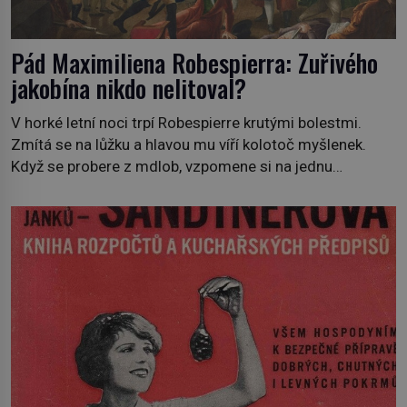
Pád Maximiliena Robespierra: Zuřivého
jakobína nikdo nelitoval?
V horké letní noci trpí Robespierre krutými bolestmi.
Zmítá se na lůžku a hlavou mu víří kolotoč myšlenek.
Když se probere z mdlob, vzpomene si na jednu
z pařížských jasnovidek, kterou před lety navštívil.
Prorokovala mu tragický osud. Tehdy se jí vysmál.
„Robespierre to dotáhne hodně daleko,“ prohlásil o něm
jiný významný francouzský revolucionář, Honoré de
Mirabeau […]