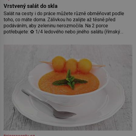
Vrstvený salát do skla
Salát na cesty i do práce můžete různě obměňovat podle
toho, co máte doma. Zálivkou ho zalijte až těsně před
podáváním, aby zeleninu nerozmočila. Na 2 porce
potřebujete: ✿ 1/4 ledového nebo jiného salátu (římský
salát, polníček…) ✿ 1 malá konzerva kukuřice ✿ ½ okurky ✿
2 rajčata Zálivka: ✿ 4 lžíce olivového oleje ✿ 1 lžíci citronové
šťávy ✿ ½ stroužku