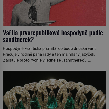
Vařila prvorepubliková hospodyně podle
sandtnerek?
Hospodyně Františka přemítá, co bude dneska vařit.
Pracuje v rodině pana rady a ten má mlsný jazýček.
Zalistuje proto rychle v jedné ze „sandtnerek“.
„Zaplaťpánbůh, že už nemusíme chodit s lístky,“
povzdechne si směrem ke služce, kterou má v kuchyni k
ruce. Ještě v prvních letech nové republiky fungoval kvůli
nedostatku zboží přídělový systém. […]