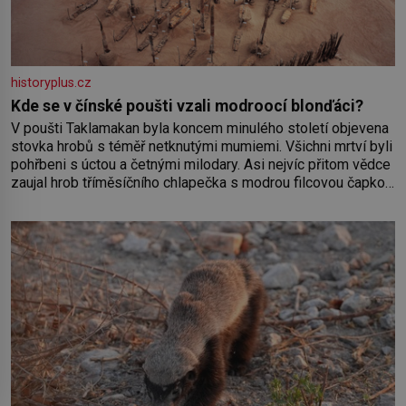
historyplus.cz
Kde se v čínské poušti vzali modroocí blonďáci?
V poušti Taklamakan byla koncem minulého století objevena
stovka hrobů s téměř netknutými mumiemi. Všichni mrtví byli
pohřbeni s úctou a četnými milodary. Asi nejvíc přitom vědce
zaujal hrob tříměsíčního chlapečka s modrou filcovou čapkou,
z níž se draly blonďaté vlásky. Fakt, že jsou těla dávných lidí
nesmírně dobře zachovalá, přičítají odborníci zdejším
klimatickým podmínkám. Sucho, prosolené písky a extrémně