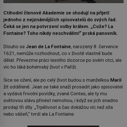
Ctihodní členové Akademie se shodují na přijetí
jednoho z nejznámějších spisovatelů do svých řad.
Čeká se jen na potvrzení volby králem. „Cože? La
Fontaine? Toho nikdy neschválím!“ prská panovník.
Dlouho se
Jean de La Fontaine
, narozený 8. července
1621, nemůže rozhodnout, co v životě vlastně bude
dělat. Převezme práci lesního dozorce po svém otci, ale
víc ho láká bohémský život v Paříži.
Sice se ožení, ale po celý život budou s manželkou
Marií
žít odděleně. Jean se také snaží prosadit jako spisovatel
a vydává frivolní povídky, zvané Contes, ale ty mu
světovou slávu přinést nemohou, i když se jich snadno
prodají tři díly. „Trpělivost a čas dokážou víc než síla
nebo vášeň,“ tvrdí ale La Fontaine.