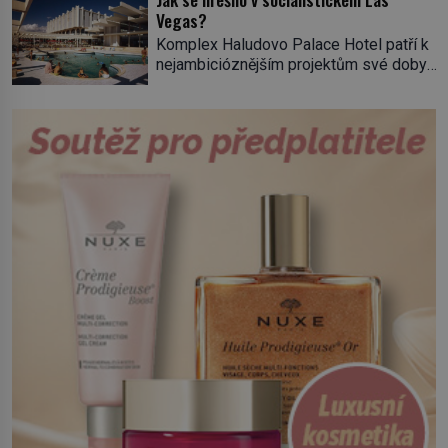
tisícovka Červených košil, které vedl do
Vegas?
boje slavný italský revolucionář
Komplex Haludovo Palace Hotel patří k
Giuseppe Garibaldi. Pro své
nejambicióznějším projektům své doby…
skálopevné přesvědčení o nutnosti
Na jugoslávském ostrově Krk vyrůstá
sjednotit Itálii se nejednou ocitl v
díky penězům amerického vydavatele
hledáčku úřadů i […]
erotického časopisu, který věří, že by se
jeho „palác hříchů“ mohl stát pomyslným
mostem mezi Východem a Západem.
Jugoslávie diktátora Josipa Broze Tita
(1892–1980) byla specifickým státem,
který ve světě rozděleném studenou
válkou nepatřil do socialistického, […]