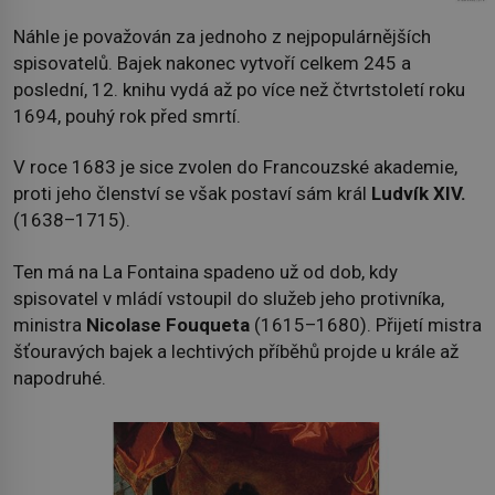
Náhle je považován za jednoho z nejpopulárnějších
spisovatelů. Bajek nakonec vytvoří celkem 245 a
poslední, 12. knihu vydá až po více než čtvrtstoletí roku
1694, pouhý rok před smrtí.
V roce 1683 je sice zvolen do Francouzské akademie,
proti jeho členství se však postaví sám král
Ludvík XIV.
(1638–1715).
Ten má na La Fontaina spadeno už od dob, kdy
spisovatel v mládí vstoupil do služeb jeho protivníka,
ministra
Nicolase Fouqueta
(1615–1680). Přijetí mistra
šťouravých bajek a lechtivých příběhů projde u krále až
napodruhé.