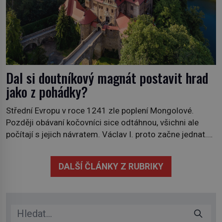
Dal si doutníkový magnát postavit hrad
jako z pohádky?
Střední Evropu v roce 1241 zle poplení Mongolové.
Později obávaní kočovníci sice odtáhnou, všichni ale
počítají s jejich návratem. Václav I. proto začne jednat.
Na další případné řádění barbarů z východu se chce
pečlivě připravit! Český král Václav I. (1205–1253)
DALŠÍ ČLÁNKY Z RUBRIKY
přijme opatření, která mají posílit obranu jeho království.
Zajistit hodlá především severní hranici. Na […]