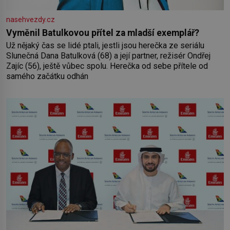
nasehvezdy.cz
Vyměnil Batulkovou přítel za mladší exemplář?
Už nějaký čas se lidé ptali, jestli jsou herečka ze seriálu
Slunečná Dana Batulková (68) a její partner, režisér Ondřej
Zajíc (56), ještě vůbec spolu. Herečka od sebe přítele od
samého začátku odhán