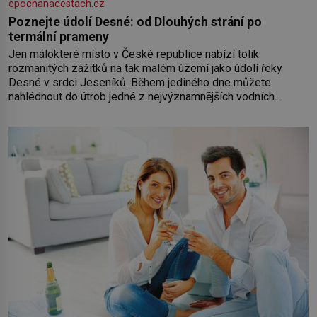
epochanacestach.cz
Poznejte údolí Desné: od Dlouhých strání po
termální prameny
Jen málokteré místo v České republice nabízí tolik
rozmanitých zážitků na tak malém území jako údolí řeky
Desné v srdci Jeseníků. Během jediného dne můžete
nahlédnout do útrob jedné z nejvýznamnějších vodních
elektráren v Evropě, vydat se na horské hřebeny, projet se na
koloběžce a den zakončit poznáváním památek ve Velkých
Losinách nebo v termálním