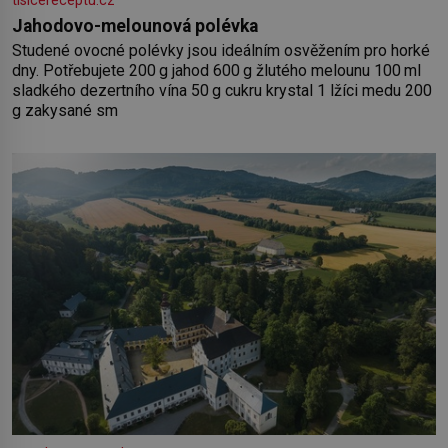
tisicereceptu.cz
Jahodovo-melounová polévka
Studené ovocné polévky jsou ideálním osvěžením pro horké
dny. Potřebujete 200 g jahod 600 g žlutého melounu 100 ml
sladkého dezertního vína 50 g cukru krystal 1 lžíci medu 200
g zakysané sm