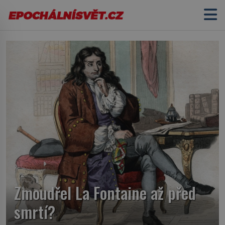
Zmoudřel La Fontaine až před
smrtí?