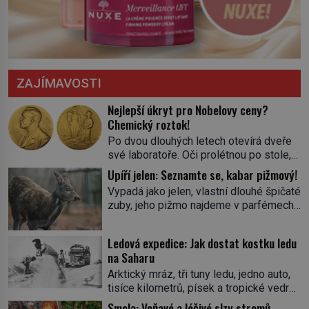
ZAJÍMAVOSTI
Nejlepší úkryt pro Nobelovy ceny?
Chemický roztok!
Po dvou dlouhých letech otevírá dveře
své laboratoře. Oči prolétnou po stole,
aby pak ulpěly na regálu, kde se nachází
Upíří jelen: Seznamte se, kabar pižmový!
všemožné látky. Hledá žluto-oranžovou
Vypadá jako jelen, vlastní dlouhé špičaté
tekutinu, jakmile ji zahlédne, nesmírně
zuby, jeho pižmo najdeme v parfémech
se mu uleví. Teď může svůj plán
celého světa a narazit na něj je velice
dokončit. Pod termínem aqua regia se
těžké. Tato charakteristika sedí na
skrývá směs s názvem lučavka
Ledová expedice: Jak dostat kostku ledu
jediného zástupce zvířecí říše – kabara
královská. Svůj přídomek nemá pro nic
na Saharu
pižmového. V Evropě ho jako první
za nic, […]
Arktický mráz, tři tuny ledu, jedno auto,
popíše švédský botanik Carl Linné
tisíce kilometrů, písek a tropické vedro.
(1707–1778), jenže v Asii o něm ví už
To je ve zkratce zdánlivě nesplnitelná
celá staletí. Zvíře připomíná jelena,
Smola: Voňavé a léčivé slzy stromů