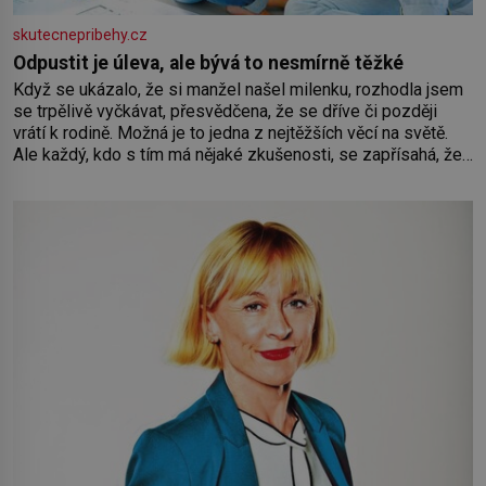
skutecnepribehy.cz
Odpustit je úleva, ale bývá to nesmírně těžké
Když se ukázalo, že si manžel našel milenku, rozhodla jsem
se trpělivě vyčkávat, přesvědčena, že se dříve či později
vrátí k rodině. Možná je to jedna z nejtěžších věcí na světě.
Ale každý, kdo s tím má nějaké zkušenosti, se zapřísahá, že
pokud odpustíte, znatelně se vám uleví. Když se ke mně
doneslo, že si manžel pořídil milenku,