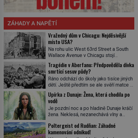
ZÁHADY A NAPĚTÍ
Vražedný dům v Chicagu: Nejděsivější
místo USA?
Na rohu ulic West 63rd Street a South
Wallace Avenue v Chicagu stojí
nenápadná pošta. Nemá žádný speciální
Tragédie v Aberfanu: Předpověděla dívka
nápis ani pamětní desku. A přesto prý
smrtící sesuv půdy?
místní zaměstnanci neradi chodí do
Ráno odchází do školy jako tisíce jiných
sklepa. Právě tady totiž sídlil sériový
dětí. Ještě předtím se ale svěří matce s
vrah H. H. Holmes a také
podivným snem. Ve škole, kterou dobře
nejpropracovanější past na lidi
Upírka z Dunaje: Žena, která chodila po
zná, tentokrát nevidí budovu ani
v dějinách americké kriminalistiky.
vodě
spolužáky. Místo nich se před ní tyčí
Herman Webster Mudgett (1861–1896)
Je pozdní noc a po hladině Dunaje kráčí
cosi temného. O několik hodin později je
přijíždí […]
žena. Neklesá, nezanechává vlny a
mrtvá. Mohla devítiletá Zahlédla vlastní
pohybuje se tiše, jako by černá voda
osud? Dne 21. října 1966 se velšská
Poltergeist od Rudňan: Záhadné
pod ní byla dlažbou. Muž, který ji z
vesnice Aberfan […]
kamenování odnikud!
břehu pozoruje, ji údajně poznává, jenže