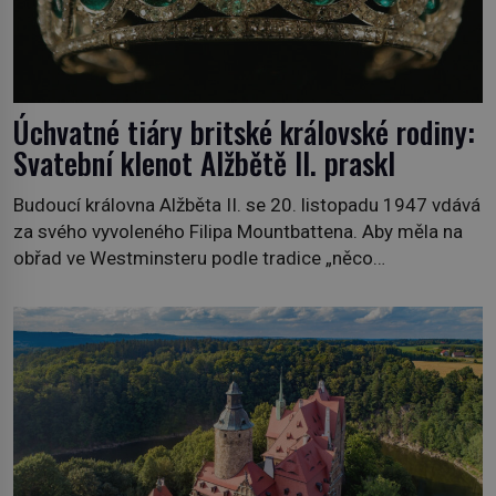
Úchvatné tiáry britské královské rodiny:
Svatební klenot Alžbětě II. praskl
Budoucí královna Alžběta II. se 20. listopadu 1947 vdává
za svého vyvoleného Filipa Mountbattena. Aby měla na
obřad ve Westminsteru podle tradice „něco
vypůjčeného“, její matka jí věnuje jedinečný šperk ze své
soukromé kolekce – diamantovou tiáru královny Marie.
„Je to ošklivá špičatá tiára,“ zhodnotil klenot britský
politik Sir Henry Channon (1897–1958), když si […]