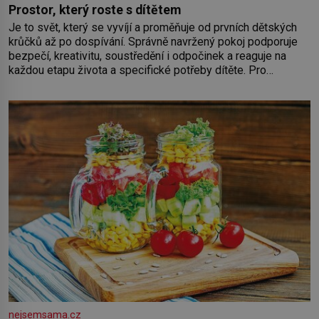
Prostor, který roste s dítětem
Je to svět, který se vyvíjí a proměňuje od prvních dětských
krůčků až po dospívání. Správně navržený pokoj podporuje
bezpečí, kreativitu, soustředění i odpočinek a reaguje na
každou etapu života a specifické potřeby dítěte. Pro
nejmenší je klíčová jednoduchost, měkkost a bezpečí, proto
by pokoj miminka měl působit především klidně a útulně.
Předškolní věk je
nejsemsama.cz