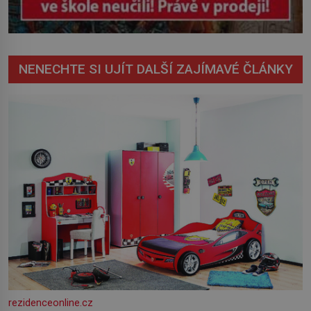
NENECHTE SI UJÍT DALŠÍ ZAJÍMAVÉ ČLÁNKY
rezidenceonline.cz