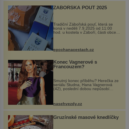
ZÁBOŘSKÁ POUŤ 2025
Tradiční Zábořská pouť, která se
koná v neděli 7.9.2025 od 11:00
hod. u kostela v Záboří, části obce
Kly u Mělníka. V programu naleznete
komentovanou prohlídku kostela,
dobovou hudbu, řemesla, atrakce...
epochanacestach.cz
Konec Vagnerové s
Francouzem?
Smutný konec příběhu? Herečka ze
seriálu Studna, Hana Vagnerová
(42), poslední dobou nepůsobí
nejšťastněji. Ačkoli časy její anorexie
jsou už dávno pryč a opět se pyšnila
ženskými křivkami, najednou s...
nasehvezdy.cz
Gruzínské masové knedlíčky