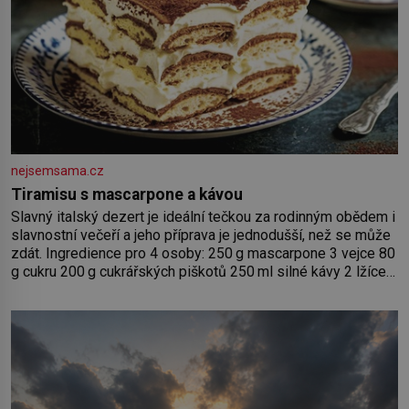
nejsemsama.cz
Tiramisu s mascarpone a kávou
Slavný italský dezert je ideální tečkou za rodinným obědem i
slavnostní večeří a jeho příprava je jednodušší, než se může
zdát. Ingredience pro 4 osoby: 250 g mascarpone 3 vejce 80
g cukru 200 g cukrářských piškotů 250 ml silné kávy 2 lžíce
amaretta kakao na posypání Postup: Oddělte žloutky od
bílků. Žloutky vyšlehejte s cukrem do světlé pěny a postupně
do nich vmíchejte mascarpone, aby vznikl hladký