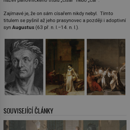
Zajímavé je, že on sám císařem nikdy nebyl. Tímto
titulem se pyšnil až jeho prasynovec a později i adoptivní
syn
Augustus
(63 př. n. l.–14. n. l.).
SOUVISEJÍCÍ ČLÁNKY