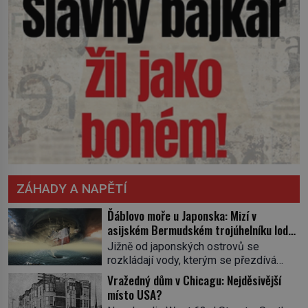
ZÁHADY A NAPĚTÍ
Ďáblovo moře u Japonska: Mizí v
asijském Bermudském trojúhelníku lodě
ve spárech neznámé síly?
Jižně od japonských ostrovů se
rozkládají vody, kterým se přezdívá
Ďáblovo moře. Vypráví se o lodích
Vražedný dům v Chicagu: Nejděsivější
mizejících beze stopy, podivných
místo USA?
světlech, zrádných proudech i mořských