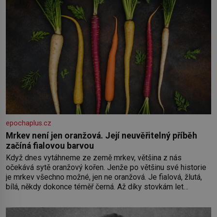
epochaplus.cz
Mrkev není jen oranžová. Její neuvěřitelný příběh
začíná fialovou barvou
Když dnes vytáhneme ze země mrkev, většina z nás
očekává sytě oranžový kořen. Jenže po většinu své historie
je mrkev všechno možné, jen ne oranžová. Je fialová, žlutá,
bílá, někdy dokonce téměř černá. Až díky stovkám let
pečlivého šlechtění se z ní stává zelenina, bez které si
českou zahradu ani nedokážeme představit. Její příběh je