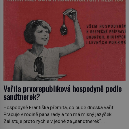
jiný významný francouzský revolucionář, Honoré de
Mirabeau […]
Vařila prvorepubliková hospodyně podle
sandtnerek?
Hospodyně Františka přemítá, co bude dneska vařit.
Pracuje v rodině pana rady a ten má mlsný jazýček.
Zalistuje proto rychle v jedné ze „sandtnerek“.
„Zaplaťpánbůh, že už nemusíme chodit s lístky,“