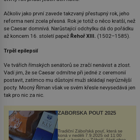
Ačkoliv jako první zavede takzvaný přestupný rok, jeho
reforma není zcela přesná. Rok je totiž o něco kratší, než
se Caesar domnívá. Narůstající odchylku dá do pořádku
až koncem 16. století papež
Řehoř XIII.
(1502–1585).
Trpěl epilepsií
Ve tvářích římských senátorů se zračí nenávist a zlost.
Vadí jim, že se Caesar odmítne při jedné z ceremonií
postavit, zatímco mu důstojní muži skládají nejrůznější
pocty. Mocný Říman však ve svém křesle nevysedává jen
tak pro nic za nic.
ZÁBOŘSKÁ POUŤ 2025
Tradiční Zábořská pouť, která se
koná v neděli 7.9.2025 od 11:00
hod. u kostela v Záboří, části obce