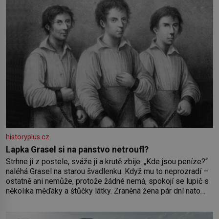
historyplus.cz
Lapka Grasel si na panstvo netroufl?
Strhne ji z postele, sváže ji a krutě zbije. „Kde jsou peníze?“
naléhá Grasel na starou švadlenku. Když mu to neprozradí –
ostatně ani nemůže, protože žádné nemá, spokojí se lupič s
několika měďáky a štůčky látky. Zraněná žena pár dní nato
umírá. Je to muž nebývale krutý. Jeho činy budí hrůzu ještě
dlouho po jeho smrti