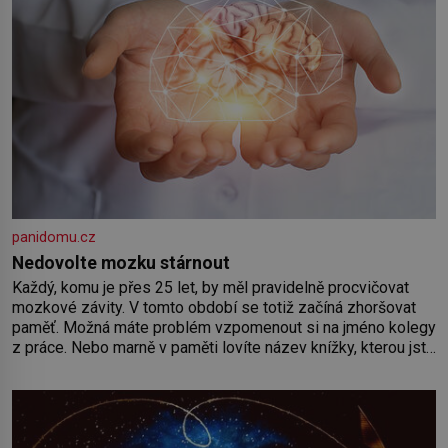
panidomu.cz
Nedovolte mozku stárnout
Každý, komu je přes 25 let, by měl pravidelně procvičovat
mozkové závity. V tomto období se totiž začíná zhoršovat
paměť. Možná máte problém vzpomenout si na jméno kolegy
z práce. Nebo marně v paměti lovíte název knížky, kterou jste
nedávno přečetli. Je to opravdu tak, s věkem jako kdyby se
paměť rozhodla stávkovat. Cvičte