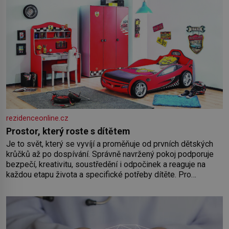
rezidenceonline.cz
Prostor, který roste s dítětem
Je to svět, který se vyvíjí a proměňuje od prvních dětských
krůčků až po dospívání. Správně navržený pokoj podporuje
bezpečí, kreativitu, soustředění i odpočinek a reaguje na
každou etapu života a specifické potřeby dítěte. Pro
nejmenší je klíčová jednoduchost, měkkost a bezpečí, proto
by pokoj miminka měl působit především klidně a útulně.
Předškolní věk je