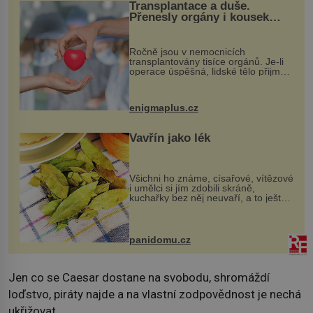
Transplantace a duše.
Přenesly orgány i kousek
osobnosti dárce?
Ročně jsou v nemocnicích
transplantovány tisíce orgánů. Je-li
operace úspěšná, lidské tělo přijme
darovaný orgán za své a pacient
může vést plnohodnotný život. Ale co
když při transplantaci nepřijímám...
enigmaplus.cz
Vavřín jako lék
Všichni ho známe, císařové, vítězové
i umělci si jím zdobili skráně,
kuchařky bez něj neuvaří, a to ještě
nevíte, že bobkový list může výrazně
zmírnit některé naše neduhy.
Obsahuje v malém množství ně...
panidomu.cz
Jen co se Caesar dostane na svobodu, shromáždí
loďstvo, piráty najde a na vlastní zodpovědnost je nechá
ukřižovat.