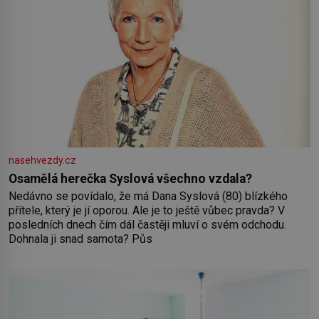
nasehvezdy.cz
Osamělá herečka Syslová všechno vzdala?
Nedávno se povídalo, že má Dana Syslová (80) blízkého
přítele, který je jí oporou. Ale je to ještě vůbec pravda? V
posledních dnech čím dál častěji mluví o svém odchodu.
Dohnala ji snad samota? Půs