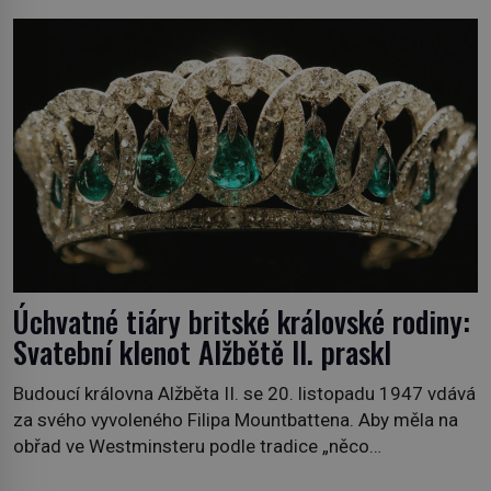
povzdechne si směrem ke služce, kterou má v kuchyni k
ruce. Ještě v prvních letech nové republiky fungoval kvůli
nedostatku zboží přídělový systém. […]
Úchvatné tiáry britské královské rodiny:
Svatební klenot Alžbětě II. praskl
Budoucí královna Alžběta II. se 20. listopadu 1947 vdává
za svého vyvoleného Filipa Mountbattena. Aby měla na
obřad ve Westminsteru podle tradice „něco
vypůjčeného“, její matka jí věnuje jedinečný šperk ze své