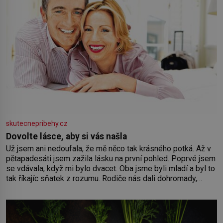
skutecnepribehy.cz
Dovolte lásce, aby si vás našla
Už jsem ani nedoufala, že mě něco tak krásného potká. Až v
pětapadesáti jsem zažila lásku na první pohled. Poprvé jsem
se vdávala, když mi bylo dvacet. Oba jsme byli mladí a byl to
tak říkajíc sňatek z rozumu. Rodiče nás dali dohromady,
Toník byl dobře zaopatřený mladý muž. Manželství nám
oběma moc nesvědčilo, brzy jsme zjistili, že