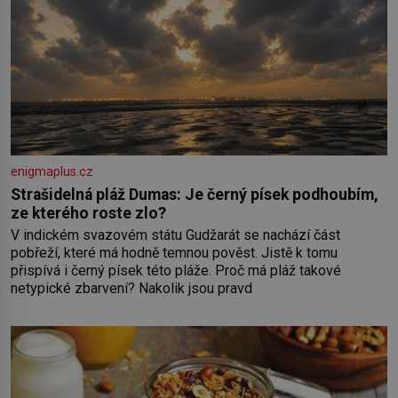
enigmaplus.cz
Strašidelná pláž Dumas: Je černý písek podhoubím,
ze kterého roste zlo?
V indickém svazovém státu Gudžarát se nachází část
pobřeží, které má hodně temnou pověst. Jistě k tomu
přispívá i černý písek této pláže. Proč má pláž takové
netypické zbarvení? Nakolik jsou pravd