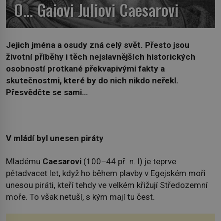
O… Gaiovi Juliovi Caesarovi
Jejich jména a osudy zná celý svět. Přesto jsou
životní příběhy i těch nejslavnějších historických
osobností protkané překvapivými fakty a
skutečnostmi, které by do nich nikdo neřekl.
Přesvědčte se sami…
V mládí byl unesen piráty
Mladému
Caesarovi
(100–44 př. n. l) je teprve
pětadvacet let, když ho během plavby v Egejském moři
unesou piráti, kteří tehdy ve velkém křižují Středozemní
moře. To však netuší, s kým mají tu čest.