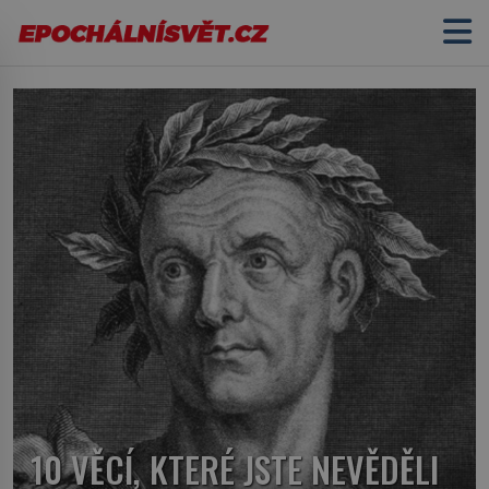
10 VĚCÍ, KTERÉ JSTE NEVĚDĚLI