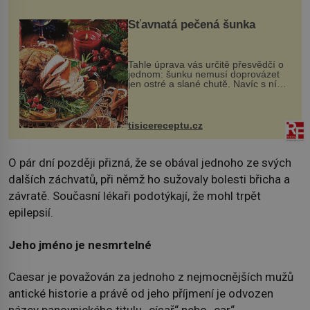
Šťavnatá pečená šunka
Tahle úprava vás určitě přesvědčí o
jednom: šunku nemusí doprovázet
jen ostré a slané chutě. Navíc s ní
nakrmíte poměrně hodně hladových
krků. Ingredience sádlo 3 kg šunky
vcelku 3 stroužky česneku hl...
tisicereceptu.cz
O pár dní později přizná, že se obával jednoho ze svých
dalších záchvatů, při němž ho sužovaly bolesti břicha a
závratě. Současní lékaři podotýkají, že mohl trpět
epilepsií.
Jeho jméno je nesmrtelné
Caesar je považován za jednoho z nejmocnějších mužů
antické historie a právě od jeho příjmení je odvozen
název panovnického titulu „císař“ nebo „car“.