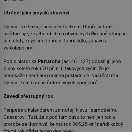
Utrácel jako smyslů zbavený
Caesar rozhazuje peníze ve velkém. Dobře si totiž
uvědomuje, že jeho obliba u obyčejných Římanů stoupne
jen tehdy, když jim dopřeje dobré jídlo, zábavu a
velkolepé hry.
Podle historika
Plútarcha
(asi 46–127) dosahují jeho
dluhy kolem roku 70 př. n. l. takových výšin, že je
nedokáže unést ani rodinná pokladnice. Naštěstí má
Caesar kolem sebe řadu vlivných sponzorů…
Zavedl přestupný rok
Peripetie s kalendářem zamotají hlavu i samotnému
Caesarovi. Tuší, že s počítám času to není jen tak a
protože se domnívá, že má rok 365,25 dní nařídí každý
čtvrtý rok přidat jeden den navíc.