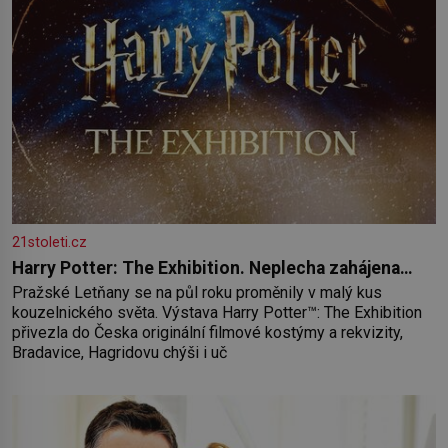
21stoleti.cz
Harry Potter: The Exhibition. Neplecha zahájena…
Pražské Letňany se na půl roku proměnily v malý kus
kouzelnického světa. Výstava Harry Potter™: The Exhibition
přivezla do Česka originální filmové kostýmy a rekvizity,
Bradavice, Hagridovu chýši i uč