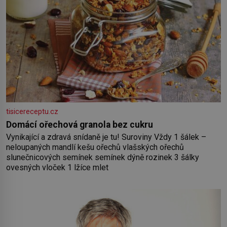
tisicereceptu.cz
Domácí ořechová granola bez cukru
Vynikající a zdravá snídaně je tu! Suroviny Vždy 1 šálek –
neloupaných mandlí kešu ořechů vlašských ořechů
slunečnicových semínek semínek dýně rozinek 3 šálky
ovesných vloček 1 lžíce mlet