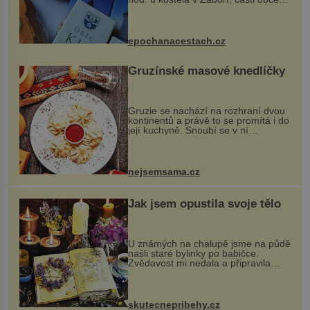
Kly u Mělníka. V programu naleznete
komentovanou prohlídku kostela,
dobovou hudbu, řemesla, atrakce...
epochanacestach.cz
Gruzínské masové knedlíčky
Gruzie se nachází na rozhraní dvou
kontinentů a právě to se promítá i do
její kuchyně. Snoubí se v ní
evropské a asijské chutě a díky tomu
vznikají rozmanité a chuťově bohaté
pokrmy, které rozhodně st...
nejsemsama.cz
Jak jsem opustila svoje tělo
U známých na chalupě jsme na půdě
našli staré bylinky po babičce.
Zvědavost mi nedala a připravila
jsem si z nich lektvar… Zimní pobyt
na chalupě se pro mě vlastní vinou
změnil v děsivý zážitek, na kt...
skutecnepribehy.cz