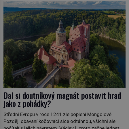
soukromé kolekce – diamantovou tiáru královny Marie.
„Je to ošklivá špičatá tiára,“ zhodnotil klenot britský
politik Sir Henry Channon (1897–1958), když si […]
Dal si doutníkový magnát postavit hrad
jako z pohádky?
Střední Evropu v roce 1241 zle poplení Mongolové.
Později obávaní kočovníci sice odtáhnou, všichni ale
počítají s jejich návratem. Václav I. proto začne jednat.