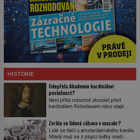
HISTORIE
Odepřela Akademie kardinálovi
poslušnost?
Není příliš rozumné zkoušet před
kardinálem Richelieuem něco utajit.
První ministr se dříve či později dozví o
všem a s potenciálními spiklenci umí
Zvrhla se lidová zábava v masakr?
rázně zatočit. Od roku 1629 se
Lidé se tlačí u amsterdamského kanálu.
setkávají v pařížském domě
Mladý muž se z plující loďky snaží
spisovatele Valentina Conrarta (1603–