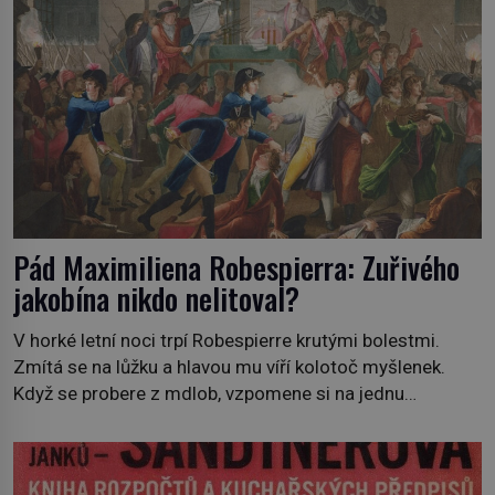
Pád Maximiliena Robespierra: Zuřivého
jakobína nikdo nelitoval?
V horké letní noci trpí Robespierre krutými bolestmi.
Zmítá se na lůžku a hlavou mu víří kolotoč myšlenek.
Když se probere z mdlob, vzpomene si na jednu
z pařížských jasnovidek, kterou před lety navštívil.
Prorokovala mu tragický osud. Tehdy se jí vysmál.
„Robespierre to dotáhne hodně daleko,“ prohlásil o něm