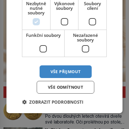
Nezbytně
Výkonové
Soubory
nutné
soubory
cílení
soubory
Funkční soubory
Nezařazené
soubory
VŠE PŘIJMOUT
VŠE ODMÍTNOUT
ZAJÍMAVOSTI
ZOBRAZIT PODROBNOSTI
Nejlepší úkryt pro Nobelovy ceny?
Chemický roztok!
Po dvou dlouhých letech otevírá dveře
své laboratoře. Oči prolétnou po stole,
aby pak ulpěly na regálu, kde se nachází